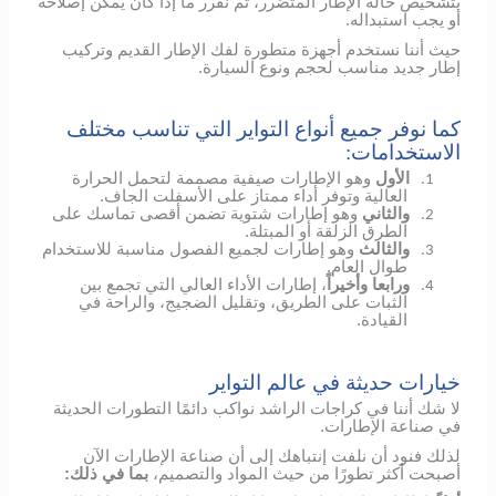
بتشخيص حالة الإطار المتضرر، ثم نقرر ما إذا كان يمكن إصلاحه
أو يجب استبداله.
حيث أننا نستخدم أجهزة متطورة لفك الإطار القديم وتركيب
إطار جديد مناسب لحجم ونوع السيارة.
كما نوفر جميع أنواع التواير التي تناسب مختلف
الاستخدامات:
الأول
وهو الإطارات صيفية مصممة لتحمل الحرارة
1.
العالية وتوفر أداء ممتاز على الأسفلت الجاف.
والثاني
وهو إطارات شتوية تضمن أقصى تماسك على
2.
الطرق الزلقة أو المبتلة.
والثالث
وهو إطارات لجميع الفصول مناسبة للاستخدام
3.
طوال العام.
ورابعا وأخيراً
، إطارات الأداء العالي التي تجمع بين
4.
الثبات على الطريق، وتقليل الضجيج، والراحة في
القيادة.
خيارات حديثة في عالم التواير
لا شك أننا في كراجات الراشد نواكب دائمًا التطورات الحديثة
في صناعة الإطارات.
لذلك فنود أن نلفت إنتباهك إلى أن صناعة الإطارات الآن
أصبحت أكثر تطورًا من حيث المواد والتصميم،
بما في ذلك: