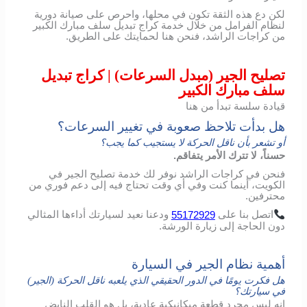
لكن دع هذه الثقة تكون في محلها، واحرص على صيانة دورية
لنظام الفرامل من خلال خدمة كراج تبديل سلف مبارك الكبير
من كراجات الراشد، فنحن هنا لحمايتك على الطريق.
تصليح الجير (مبدل السرعات) | كراج تبديل
سلف مبارك الكبير
قيادة سلسة تبدأ من هنا
هل بدأت تلاحظ صعوبة في تغيير السرعات؟
أو تشعر بأن ناقل الحركة لا يستجيب كما يجب؟
حسناً، لا تترك الأمر يتفاقم.
فنحن في كراجات الراشد نوفر لك خدمة تصليح الجير في
الكويت، أينما كنت وفي أي وقت تحتاج فيه إلى دعم فوري من
محترفين.
اتصل
بنا
على
55172929
ودعنا
نعيد
لسيارتك
أداءها
المثالي
دون
الحاجة
إلى
زيارة
الورشة
.
أهمية نظام الجير في السيارة
هل فكرت يومًا في الدور الحقيقي الذي يلعبه ناقل الحركة (الجير)
في سيارتك؟
إنه ليس مجرد قطعة ميكانيكية عادية، بل هو القلب النابض