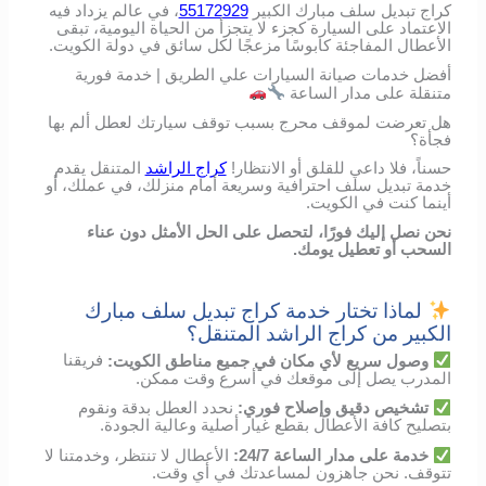
كراج تبديل سلف مبارك الكبير
55172929
، في عالم يزداد فيه
الاعتماد على السيارة كجزء لا يتجزأ من الحياة اليومية، تبقى
الأعطال المفاجئة كابوسًا مزعجًا لكل سائق في دولة الكويت.
أفضل خدمات صيانة السيارات علي الطريق | خدمة فورية
متنقلة على مدار الساعة
هل تعرضت لموقف محرج بسبب توقف سيارتك لعطل ألم بها
فجأة؟
حسناً، فلا داعي للقلق أو الانتظار!
كراج الراشد
المتنقل يقدم
خدمة تبديل سلف احترافية وسريعة أمام منزلك، في عملك، أو
أينما كنت في الكويت.
نحن نصل إليك فورًا، لتحصل على الحل الأمثل دون عناء
السحب أو تعطيل يومك.
لماذا تختار خدمة كراج تبديل سلف مبارك
الكبير من كراج الراشد المتنقل؟
وصول
سريع
لأي
مكان
في
جميع مناطق الكويت
:
فريقنا
المدرب
يصل
إلى
موقعك
في
أسرع
وقت
ممكن
.
تشخيص
دقيق
وإصلاح
فوري
:
نحدد
العطل
بدقة
ونقوم
بتصليح
كافة الأعطال
بقطع
غيار
أصلية
وعالية
الجودة
.
خدمة
على
مدار
الساعة
24/7:
الأعطال
لا
تنتظر،
وخدمتنا
لا
تتوقف
.
نحن
جاهزون
لمساعدتك
في
أي
وقت
.