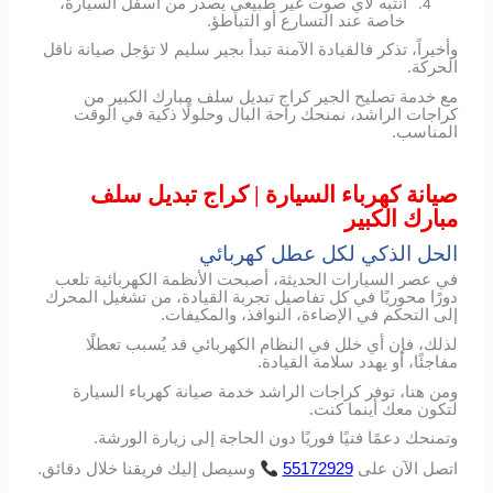
انتبه لأي صوت غير طبيعي يصدر من أسفل السيارة،
4.
خاصة عند التسارع أو التباطؤ.
وأخيراً، تذكر فالقيادة الآمنة تبدأ بجير سليم لا تؤجل صيانة ناقل
الحركة.
مع خدمة تصليح الجير كراج تبديل سلف مبارك الكبير من
كراجات الراشد، نمنحك راحة البال وحلولًا ذكية في الوقت
المناسب.
صيانة كهرباء السيارة | كراج تبديل سلف
مبارك الكبير
الحل الذكي لكل عطل كهربائي
في عصر السيارات الحديثة، أصبحت الأنظمة الكهربائية تلعب
دورًا محوريًا في كل تفاصيل تجربة القيادة، من تشغيل المحرك
إلى التحكم في الإضاءة، النوافذ، والمكيفات.
لذلك، فإن أي خلل في النظام الكهربائي قد يُسبب تعطلًا
مفاجئًا، أو يهدد سلامة القيادة.
ومن هنا، توفر كراجات الراشد خدمة صيانة كهرباء السيارة
لتكون معك أينما كنت.
وتمنحك دعمًا فنيًا فوريًا دون الحاجة إلى زيارة الورشة.
اتصل
الآن
على
55172929
وسيصل
إليك
فريقنا
خلال
دقائق
.