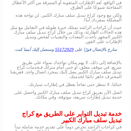
في الواقع، تُعد الإطارات المثقوبة أو الممزقة من أكثر الأعطال
المفاجئة شيوعًا على الطرق.
ولكن مع وجود كراج تبديل سلف مبارك الكبير، لن تواجه هذه
المشكلة بمفردك أبدًا.
حيث أن كراجات الراشد تمتلك خبرة طويلة في التعامل مع مثل
هذه الحالات الطارئة، وذلك من خلال كراج تبديل سلف مبارك
الكبير المجهز بأحدث المعدات والتقنيات لفحص وتبديل
الإطارات على الفور.
سارع بالإتصال فورًا على
55172929
وسنصل إليك أينما كنت.
بالإضافة إلى ذلك، لا يهم مكان تواجدك سواء على طريق
سريع، في موقف مغلق، أو حتى أمام منزلك فـخدمات كراج
تبديل سلف مبارك الكبير يصل إليك بمجرد اتصال واحد. ففريقنا
المحترف جاهز دائمًا لخدمتك.
ختامًا، لا تنتظر حتى تفاجأ بعطل في إطارات سيارتك.
اتصل الآن بفريق كراج تبديل سلف مبارك الكبير واحصل على
خدمة تبديل إطارات سريعة، موثوقة، وفي مكانك.
خدمة تبديل التواير على الطريق مع كراج
تبديل سلف مبارك الكبير
في كراجات الراشد نحرص دوماً على تقديم خدمة شاملة تبدأ