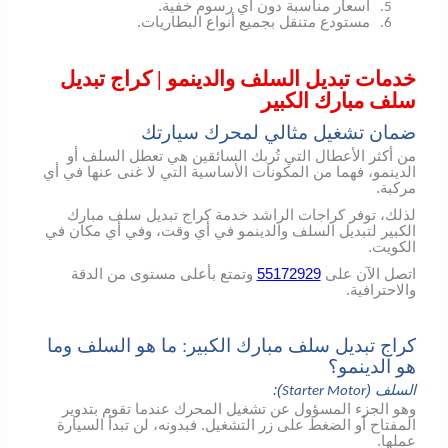
أسعار مناسبة دون أي رسوم خفية.
5.
مستودع متنقل بجميع أنواع البطاريات.
6.
خدمات تبديل السلف والدينمو | كراج تبديل
سلف مبارك الكبير
ضمان تشغيل مثالي لمحرك سيارتك
من أكثر الأعطال التي تُربك السائقين هي تعطل السلف أو
الدينمو، فهما من المكونات الأساسية التي لا غنى عنها في أي
مركبة.
لذلك، توفر كراجات الراشد خدمة كراج تبديل سلف مبارك
الكبير لتبديل السلف والدينمو في أي وقت، وفي أي مكان في
الكويت.
اتصل الآن على
55172929
وتمتع بأعلى مستوى من الدقة
والاحترافية.
كراج تبديل سلف مبارك الكبير: ما هو السلف وما
هو الدينمو؟
السلف (
):
Starter Motor
وهو الجزء المسؤول عن تشغيل المحرك عندما تقوم بتدوير
المفتاح أو الضغط على زر التشغيل. فبدونه، لن تبدأ السيارة
عملها.