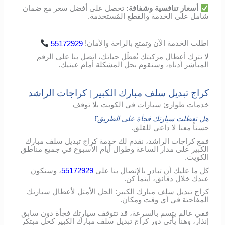
أسعار
تنافسية
وشفافة
:
تحصل
على
أفضل
سعر
مع
ضمان
شامل
على
الخدمة
والقطع
المُستخدمة
.
اطلب
الخدمة
الآن
وتمتع
بالراحة
والأمان
!
55172929
لا تترك أعطال مركبتك تُعطّل حياتك، اتصل بنا على الرقم
المباشر أدناه، وسنقوم بحل المشكلة أمام عينيك.
كراج تبديل سلف مبارك الكبير | كراجات الراشد
خدمات طوارئ سيارات في الكويت بلا توقف
هل تعطلت سيارتك فجأة على الطريق؟
حسناُ معنا لا داعي للقلق.
فمع كراجات الراشد، نقدم لك خدمة كراج تبديل سلف مبارك
الكبير على مدار الساعة وطوال أيام الأسبوع في جميع مناطق
الكويت.
كل ما عليك أن تبادر بالإتصال بنا على
55172929
، وسنكون
عندك خلال دقائق، أينما كن.
كراج تبديل سلف مبارك الكبير: الحل الأمثل لأعطال سيارتك
المفاجئة في أي وقت ومكان.
ففي عالم يتسم بالسرعة، قد تتوقف سيارتك فجأة دون سابق
إنذار، وهنا يأتي دور كراج تبديل سلف مبارك الكبير كحلٍ مبتكر