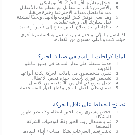
اختلال معايرة ناقل الحركة الأوتوماتيكي.
4.
والأهم من ذلك، أننا نتعامل مع معظم هذه الأعطال
5.
ميدانيًا بفضل معداتنا الاحترافية وخبرة فريقنا.
وهذا يعني توفيرًا كبيرًا للوقت والجهد، وتجنبًا لمشقة
6.
نقل سيارتك إلى ورشة تقليدية.
ختامًا، لم يعد إصلاح الجير يحتاج إلى تأخير أو تعقيد.
7.
لذا اتصل بنا الآن، واجعل سيارتك تعمل بسلاسة مرة أخرى،
حيثما كنت وبأعلى مستوى من الكفاءة.
لماذا كراجات الراشد في صيانة الجير؟
خدمة متنقلة على مدار الساعة في جميع مناطق
1.
الكويت.
فنيون متخصصون في ناقلات الحركة بكافة أنواعها.
2.
تشخيص فوري بأحدث أجهزة فحص الأعطال.
3.
تدخل سريع في أقل من 30 دقيقة من الاتصال.
4.
ضمان على العمل المنجز وقطع الغيار المستخدمة.
5.
نصائح للحفاظ على ناقل الحركة
افحص مستوى زيت الجير بانتظام ولا تنتظر ظهور
1.
المشكلة.
قم باستبدال زيت الجير وفقًا لتوصيات الشركة
2.
المصنعة.
تجنب تغيير السرعات بشكل مفاجئ أثناء القيادة.
3.