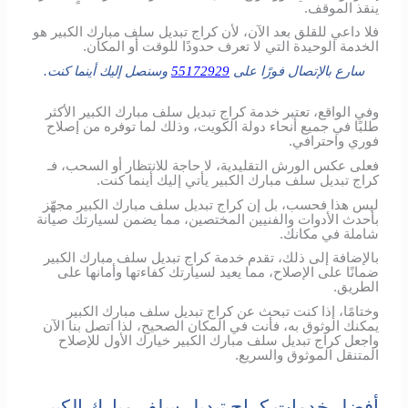
ينقذ الموقف.
فلا داعي للقلق بعد الآن، لأن كراج تبديل سلف مبارك الكبير هو
الخدمة الوحيدة التي لا تعرف حدودًا للوقت أو المكان.
سارع بالإتصال فورًا على
55172929
وسنصل إليك أينما كنت.
وفي الواقع، تعتبر خدمة كراج تبديل سلف مبارك الكبير الأكثر
طلبًا في جميع أنحاء دولة الكويت، وذلك لما توفره من إصلاح
فوري واحترافي.
فعلى عكس الورش التقليدية، لا حاجة للانتظار أو السحب، فـ
كراج تبديل سلف مبارك الكبير يأتي إليك أينما كنت.
ليس هذا فحسب، بل إن كراج تبديل سلف مبارك الكبير مجهّز
بأحدث الأدوات والفنيين المختصين، مما يضمن لسيارتك صيانة
شاملة في مكانك.
بالإضافة إلى ذلك، تقدم خدمة كراج تبديل سلف مبارك الكبير
ضمانًا على الإصلاح، مما يعيد لسيارتك كفاءتها وأمانها على
الطريق.
وختامًا، إذا كنت تبحث عن كراج تبديل سلف مبارك الكبير
يمكنك الوثوق به، فأنت في المكان الصحيح، لذا اتصل بنا الآن
واجعل كراج تبديل سلف مبارك الكبير خيارك الأول للإصلاح
المتنقل الموثوق والسريع.
أفضل خدمات كراج تبديل سلف مبارك الكبير