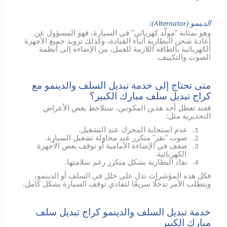
الدينمو (
):
Alternator
وهو بمثابة "مولّد كهربائي" في السيارة، فهو المسؤول عن
إعادة شحن البطارية أثناء القيادة، وكذلك تزويد جميع الأجهزة
الكهربائية بالطاقة اللازمة للعمل، من الإضاءة إلى أنظمة
الصوت والتكييف.
متى تحتاج إلى خدمة تبديل السلف والدينمو مع
كراج تبديل سلف مبارك الكبير؟
فعند تعطل أحد هذين المكونين، ستلاحظ بعض الأعراض
التحذيرية مثل:
عدم استجابة المحرك عند التشغيل.
1.
صوت "نقر" متكرر عند محاولة تشغيل السيارة.
2.
ضعف في الإضاءة الأمامية أو توقف بعض الأجهزة
3.
الكهربائية.
نفاد البطارية بشكل متكرر رغم سلامتها.
4.
فكل هذه المؤشرات تدل على خلل في السلف أو الدينمو،
ويتطلب الأمر تدخلًا سريعًا لتفادي توقف السيارة بشكل كامل.
خدمة تبديل السلف والدينمو كراج تبديل سلف
مبارك الكبير