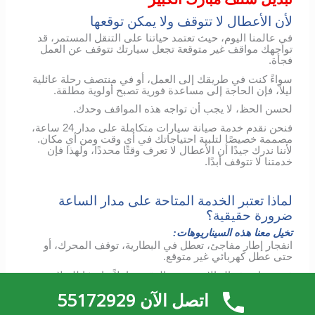
لأن الأعطال لا تتوقف ولا يمكن توقعها
في عالمنا اليوم، حيث تعتمد حياتنا على التنقل المستمر، قد
تواجهك مواقف غير متوقعة تجعل سيارتك تتوقف عن العمل
فجأة.
سواءً كنت في طريقك إلى العمل، أو في منتصف رحلة عائلية
ليلاً، فإن الحاجة إلى مساعدة فورية تصبح أولوية مطلقة.
لحسن الحظ، لا يجب أن تواجه هذه المواقف وحدك.
فنحن نقدم خدمة صيانة سيارات متكاملة على مدار 24 ساعة،
مصممة خصيصًا لتلبية احتياجاتك في أي وقت ومن أي مكان.
لأننا ندرك جيدًا أن الأعطال لا تعرف وقتًا محددًا، ولهذا فإن
خدمتنا لا تتوقف أبدًا.
لماذا تعتبر الخدمة المتاحة على مدار الساعة
ضرورة حقيقية؟
تخيل معنا هذه السيناريوهات:
انفجار إطار مفاجئ، تعطل في البطارية، توقف المحرك، أو
حتى عطل كهربائي غير متوقع.
ففي مثل هذه الحالات، يصبح الوقت عاملاً حاسمًا للسلامة
والراحة.
اتصل الآن 55172929
مع خدمتنا الشاملة، لن تحتاج إلى القلق بشأن التوقيت أو