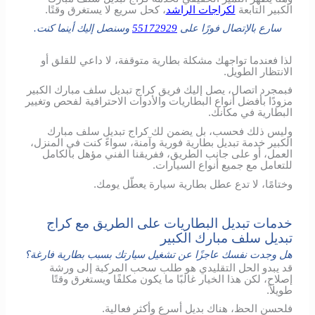
الكبير التابعة
لكراجات الراشد
، كحل سريع لا يستغرق وقتًا.
سارع بالإتصال فورًا على
55172929
وسنصل إليك أينما كنت.
لذا فعندما تواجهك مشكلة بطارية متوقفة، لا داعي للقلق أو
الانتظار الطويل.
فبمجرد اتصال، يصل إليك فريق كراج تبديل سلف مبارك الكبير
مزودًا بأفضل أنواع البطاريات والأدوات الاحترافية لفحص وتغيير
البطارية في مكانك.
وليس ذلك فحسب، بل يضمن لك كراج تبديل سلف مبارك
الكبير خدمة تبديل بطارية فورية وآمنة، سواءً كنت في المنزل،
العمل، أو على جانب الطريق، ففريقنا الفني مؤهل بالكامل
للتعامل مع جميع أنواع السيارات.
وختامًا، لا تدع عطل بطارية سيارة يعطّل يومك.
خدمات تبديل البطاريات على الطريق مع كراج
تبديل سلف مبارك الكبير
هل وجدت نفسك عاجزًا عن تشغيل سيارتك بسبب بطارية فارغة؟
قد يبدو الحل التقليدي هو طلب سحب المركبة إلى ورشة
إصلاح، لكن هذا الخيار غالبًا ما يكون مكلفًا ويستغرق وقتًا
طويلاً.
فلحسن الحظ، هناك بديل أسرع وأكثر فعالية.