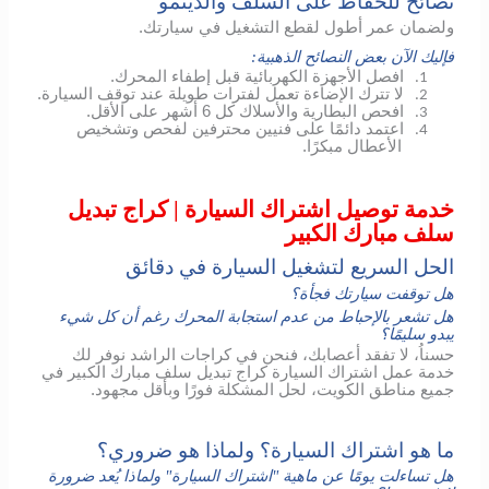
نصائح للحفاظ على السلف والدينمو
ولضمان عمر أطول لقطع التشغيل في سيارتك.
فإليك الآن بعض النصائح الذهبية:
افصل الأجهزة الكهربائية قبل إطفاء المحرك.
1.
لا تترك الإضاءة تعمل لفترات طويلة عند توقف السيارة.
2.
افحص البطارية والأسلاك كل 6 أشهر على الأقل.
3.
اعتمد دائمًا على فنيين محترفين لفحص وتشخيص
4.
الأعطال مبكرًا.
خدمة توصيل اشتراك السيارة | كراج تبديل
سلف مبارك الكبير
الحل السريع لتشغيل السيارة في دقائق
هل توقفت سيارتك فجأة؟
هل تشعر بالإحباط من عدم استجابة المحرك رغم أن كل شيء
يبدو سليمًا؟
حسناُ، لا تفقد أعصابك، فنحن في كراجات الراشد نوفر لك
خدمة عمل اشتراك السيارة كراج تبديل سلف مبارك الكبير في
جميع مناطق الكويت، لحل المشكلة فورًا وبأقل مجهود.
ما هو اشتراك السيارة؟ ولماذا هو ضروري؟
هل تساءلت يومًا عن ماهية "اشتراك السيارة" ولماذا يُعد ضرورة