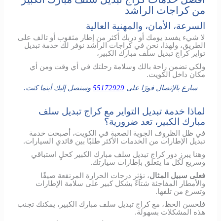
من كراجات الراشد
السرعة، الأمان، والمهنية العالية
لا شيء يفسد يومك أو دربك أكثر من إطار مثقوب أو تالف على
الطريق، ولهذا، نحن في كراجات الراشد نوفر لك خدمة تبديل
تواير كراج تبديل سلف مبارك الكبير،
ولكي تضمن راحة بالك وسلامة رحلتك في أي وقت ومن أي
مكان داخل الكويت.
سارع بالإتصال فورًا على
55172929
وسنصل إليك أينما كنت.
لماذا خدمة تبديل التواير مع كراج تبديل سلف
مبارك الكبير، تعد ضرورية؟
في ظل الظروف الجوية الصعبة في الكويت، أصبحت خدمة
تبديل الإطارات من الخدمات الأكثر طلبًا بين قائدي السيارات.
وهنا يبرز دور كراج تبديل سلف مبارك الكبير كحلٍ استباقي
وسريع لكل ما يتعلق بإطارات سيارتك.
فعلى سبيل المثال
، تؤثر درجات الحرارة المرتفعة صيفًا
والأمطار المفاجئة شتاءً بشكل كبير على سلامة الإطارات
وتسرع من تلفها.
فلحسن الحظ، مع كراج تبديل سلف مبارك الكبير، يمكنك تجنب
هذه المشكلات بسهولة.