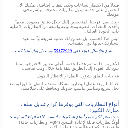
فبدلاً من الانتظار لساعات وتكبد نفقات إضافية، يمكنك الآن
الحصول على خدمة تبديل بطاريات محترفة مباشرة في
موقعك.
حيث يصل فريقنا المتخصص إليك خلال دقائق معدودة، مجهزًا
بأحدث المعدات التقنية ومجموعة واسعة من البطاريات الأصلية
ذات الجودة العالية.
ليس هذا فحسب، بل نضمن لك عملية سريعة وآمنة تعيد
لسيارتك حياتها دون تعقيدات.
سارع بالإتصال فورًا على
55172929
وسنصل إليك أينما كنت.
الأهم من ذلك، تتم هذه الخدمة بأعلى معايير الاحترافية، مما
يتيح لك العودة إلى الطريق بثقة تامة خلال وقت قياسي.
فلا حاجة للقلق بشؤون النقل أو الانتظار الطويل.
ختامًا، لم يعد عطل البطارية مشكلة معقدة. اتصل بنا فورًا وتمتع
بحل سريع ومباشر يناسب جدولك ويحافظ على سلامتك.
أنواع البطاريات التي يوفرها كراج تبديل سلف
مبارك الكبير:
حيث نوفر لكم جميع أنواع البطاريات لتناسب كافة أنواع السيارات:
أولاً:
بطاريات قابلة لإعادة الشحن (
أو بطاريات جافة)
AGM
والتي توفر كفاءة عالية وأداء طويل الأمد.