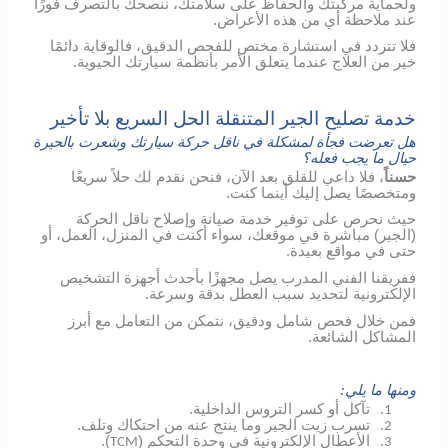
ولحماية مركبتك والحفاظ على سلامتك، ننصحك بالتصرف فورًا
عند ملاحظة أي من هذه الأعراض.
فلا تتردد في استشارة مختص للفحص الدقيق، فالوقاية دائمًا
خير من العلاج عندما يتعلق الأمر بأنظمة سيارتك الحيوية.
خدمة تصليح الجير المتنقلة الحل السريع بلا تأخير
هل تعرضت فجأة لمشكلة في ناقل حركة سيارتك وشعرت بالحيرة
حيال ما يجب فعله؟
حسناً
، فلا داعي للقلق بعد الآن، فنحن نقدم لك حلاً سريعًا
ومتخصصًا يصل إليك أينما كنت.
حيث نحرص على توفير خدمة صيانة وإصلاح ناقل الحركة
(الجير) مباشرة في موقعك، سواء أكنت في المنزل، العمل، أو
حتى في مواقع بعيدة.
ففريقنا الفني المدرب يصل مجهزًا بأحدث أجهزة التشخيص
الإلكترونية لتحديد سبب العطل بدقة وسرعة.
فمن خلال فحص شامل ودقيق، نتمكن من التعامل مع أبرز
المشاكل الشائعة.
ومنها ما يلي:
تآكل أو كسر التروس الداخلية.
1.
تسرب زيت الجير وما ينتج عنه من احتكاك وتلف.
2.
الأعطال الإلكترونية في وحدة التحكم (
).
TCM
3.