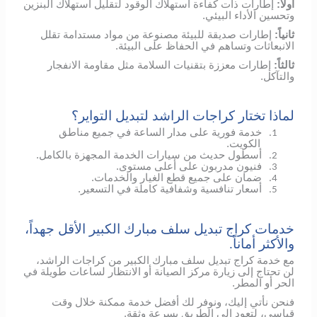
أولاً:
إطارات ذات كفاءة استهلاك الوقود لتقليل استهلاك البنزين
وتحسين الأداء البيئي.
ثانياً:
إطارات صديقة للبيئة مصنوعة من مواد مستدامة تقلل
الانبعاثات وتساهم في الحفاظ على البيئة.
ثالثاً:
إطارات معززة بتقنيات السلامة مثل مقاومة الانفجار
والتآكل.
لماذا تختار كراجات الراشد لتبديل التواير؟
خدمة فورية على مدار الساعة في جميع مناطق
1.
الكويت.
أسطول حديث من سيارات الخدمة المجهزة بالكامل.
2.
فنيون مدربون على أعلى مستوى.
3.
ضمان على جميع قطع الغيار والخدمات.
4.
أسعار تنافسية وشفافية كاملة في التسعير.
5.
خدمات كراج تبديل سلف مبارك الكبير الأقل جهداً،
والأكثر أماناً.
مع خدمة كراج تبديل سلف مبارك الكبير من كراجات الراشد،
لن تحتاج إلى زيارة مركز الصيانة أو الانتظار لساعات طويلة في
الحر أو المطر.
فنحن نأتي إليك، ونوفر لك أفضل خدمة ممكنة خلال وقت
قياسي، لتعود إلى الطريق بسرعة وثقة.