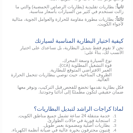
ثانياً:
بطاريات تقليدية (بطاريات الرصاص الحمضية) والتي ما
زالت تستخدم في كثير من السيارات بأسعار مناسبة.
ثالثاً:
بطاريات مطورة مقاومة للحرارة والعوامل الجوية، مثالية
لأجواء الكويت.
كيفية اختيار البطارية المناسبة لسيارتك
نحن لا نقوم فقط بتبديل البطارية، بل نساعدك على اختيار
الأنسب لك، بناءً على:
نوع السيارة وسعة المحرك.
قوة التشغيل المطلوبة (
).
CCA
العمر الافتراضي المتوقع للبطارية.
الظروف المناخية، حيث نوصي ببطاريات تتحمل الحرارة
العالية.
فكل بطارية نقدمها تخضع للفحص قبل التركيب، ونوفر معها
ضمان حقيقي لتكون مطمئنًا إلى أدائنا وجودتنا.
لماذا كراجات الراشد لتبديل البطاريات؟
خدمة متنقلة 24 ساعة تشمل جميع مناطق الكويت.
1.
استجابة فورية في حالات الطوارئ.
2.
بطاريات أصلية ومضمونة بعمر طويل.
3.
فنيون محترفون بخبرة عالية في صيانة أنظمة الكهرباء.
4.