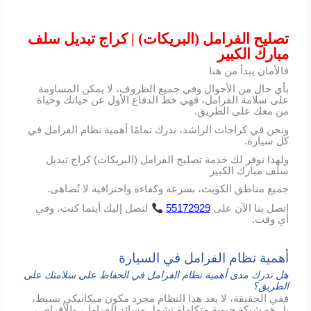
تصليح الفرامل (البريكات) | كراج تبديل سلف
مبارك الكبير
فالأمان يبدأ من هنا
بأي حال من الأحوال وفي جميع الظروف، لا يمكن المساومة
على سلامة الفرامل، فهي خط الدفاع الأول عن حياتك وحياة
من معك على الطريق.
ونحن في كراجات الراشد، ندرك تمامًا أهمية نظام الفرامل في
كل سيارة.
ولهذا نوفر لك خدمة تصليح الفرامل (البريكات) كراج تبديل
سلف مبارك الكبير
جميع مناطق الكويت، بسرعة وكفاءة واحترافية لا تُضاهى.
اتصل
بنا
الآن
على
55172929
لنصل
إليك
أينما
كنت،
وفي
أي
وقت
.
أهمية نظام الفرامل في السيارة
هل تدرك مدى أهمية نظام الفرامل في الحفاظ على سلامتك على
الطريق؟
ففي الحقيقة، لا يعد هذا النظام مجرد مكون ميكانيكي بسيط،
بل هو شبكة حيوية متكاملة تشمل وسائد الفرامل، والأقراص،