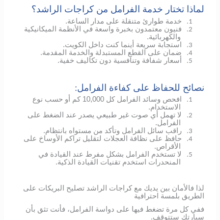
لماذا تختار خدمة الفرامل من كراجات الراشد؟
خدمة طوارئ متنقلة على مدار الساعة.
1.
فنيون معتمدون بخبرة واسعة في الأنظمة الميكانيكية
2.
والكهربائية.
استجابة سريعة أينما كنت داخل الكويت.
3.
ضمان على القطع المستبدلة والخدمة المقدمة.
4.
أسعار شفافة وتنافسية دون تكاليف خفية.
5.
نصائح للحفاظ على كفاءة الفرامل:
افحص وسائد الفرامل كل 10,000 كم أو حسب نوع
1.
الاستخدام.
لا تهمل أي صوت غير طبيعي يصدر عند الضغط على
2.
الفرامل.
راقب سائل الفرامل وتأكد من مستواه بانتظام.
3.
حافظ على نظافة العجلات لتقليل تراكم الأوساخ على
4.
الأقراص.
لا تستخدم الفرامل بشكل مفرط عند القيادة في
5.
المنحدرات استخدم تقنيات القيادة الذكية.
لذا فالأمان بين يديك مع كراجات الراشد تصليح البريكات على
الطريق بلمسة احترافية
ففي كل مرة تضغط فيها على دواسة الفرامل، فأنت تثق بأن
سيارتك ستتوقف.