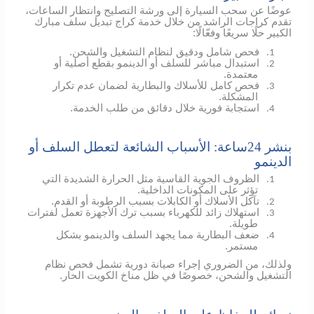
عوضًا عن سحب السيارة إلى ورشة التصليح وانتظار الساعات،
تقدم كراجات الراشد من خلال خدمة كراج تبديل سلف مبارك
الكبير حلًا سريعًا وفعّالًا:
فحص شامل ودقيق لنظام التشغيل والشحن.
1.
استبدال مباشر للسلف أو الدينمو بقطع أصلية أو
2.
معتمدة.
فحص كامل للأسلاك والبطارية لضمان عدم تكرار
3.
المشكلة.
استجابة فورية خلال دقائق من طلب الخدمة.
4.
بنشر 24ساعة: الأسباب الشائعة لتعطل السلف أو
الدينمو
الظروف الجوية القاسية مثل الحرارة الشديدة التي
1.
تؤثر على المكونات الداخلية.
تآكل الأسلاك أو الكابلات بسبب الرطوبة أو القدم.
2.
استهلاك زائد للكهرباء بسبب ترك الأجهزة تعمل لفترات
3.
طويلة.
ضعف البطارية مما يجهد السلف والدينمو بشكل
4.
مستمر.
ولذلك، من الضروري إجراء صيانة دورية تشمل فحص نظام
التشغيل والشحن، خصوصًا في ظل مناخ الكويت الحار.