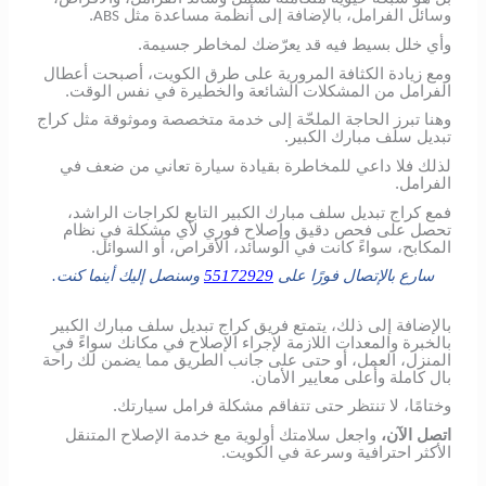
وسائل الفرامل، بالإضافة إلى أنظمة مساعدة مثل
.
ABS
وأي خلل بسيط فيه قد يعرّضك لمخاطر جسيمة.
ومع زيادة الكثافة المرورية على طرق الكويت، أصبحت أعطال
الفرامل من المشكلات الشائعة والخطيرة في نفس الوقت.
وهنا تبرز الحاجة الملحّة إلى خدمة متخصصة وموثوقة مثل كراج
تبديل سلف مبارك الكبير.
لذلك فلا داعي للمخاطرة بقيادة سيارة تعاني من ضعف في
الفرامل.
فمع كراج تبديل سلف مبارك الكبير التابع لكراجات الراشد،
تحصل على فحص دقيق وإصلاح فوري لأي مشكلة في نظام
المكابح، سواءً كانت في الوسائد، الأقراص، أو السوائل.
سارع بالإتصال فورًا على
55172929
وسنصل إليك أينما كنت.
بالإضافة إلى ذلك، يتمتع فريق كراج تبديل سلف مبارك الكبير
بالخبرة والمعدات اللازمة لإجراء الإصلاح في مكانك سواءً في
المنزل، العمل، أو حتى على جانب الطريق مما يضمن لك راحة
بال كاملة وأعلى معايير الأمان.
وختامًا، لا تنتظر حتى تتفاقم مشكلة فرامل سيارتك.
اتصل الآن،
واجعل سلامتك أولوية مع خدمة الإصلاح المتنقل
الأكثر احترافية وسرعة في الكويت.