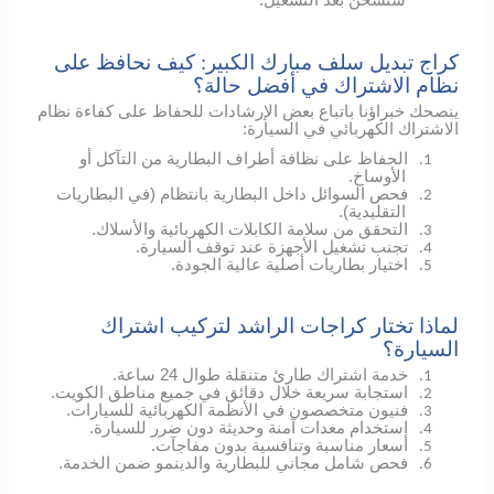
ستُشحن بعد التشغيل.
كراج تبديل سلف مبارك الكبير: كيف نحافظ على
نظام الاشتراك في أفضل حالة؟
ينصحك خبراؤنا باتباع بعض الإرشادات للحفاظ على كفاءة نظام
الاشتراك الكهربائي في السيارة:
الحفاظ على نظافة أطراف البطارية من التآكل أو
1.
الأوساخ.
فحص السوائل داخل البطارية بانتظام (في البطاريات
2.
التقليدية).
التحقق من سلامة الكابلات الكهربائية والأسلاك.
3.
تجنب تشغيل الأجهزة عند توقف السيارة.
4.
اختيار بطاريات أصلية عالية الجودة.
5.
لماذا تختار كراجات الراشد لتركيب اشتراك
السيارة؟
خدمة اشتراك طارئ متنقلة طوال 24 ساعة.
1.
استجابة سريعة خلال دقائق في جميع مناطق الكويت.
2.
فنيون متخصصون في الأنظمة الكهربائية للسيارات.
3.
استخدام معدات آمنة وحديثة دون ضرر للسيارة.
4.
أسعار مناسبة وتنافسية بدون مفاجآت.
5.
فحص شامل مجاني للبطارية والدينمو ضمن الخدمة.
6.