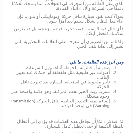
الذي ينقل الطاقة من المحرك إلى العجلات، مما يمنحك تحكمًا
دقيقًا في السرعة والأداء أثناء القيادة.
سواءً كنت تقود سيارة بناقل حركة أوتوماتيكي أو يدوي، فإن
أداء هذا النظام بشكل سليم يعد أمرًا حيوياً.
فأي خلل فيه لا يسبب فقط تجربة قيادة مزعجة، بل قد يعرض
سلامتك للخطر أيضًا.
ولذلك، من الضروري أن تتعرف على العلامات التحذيرية التي
تشير إلى بداية تلف الجير.
ومن أبرز هذه العلامات، ما يلي:
صعوبة أو خشونة ملحوظة أثناء تبديل السرعات.
1.
أصوات غير طبيعية مثل طقطقة أو احتكاك عند تغيير
2.
الناقل.
تأخر ملحوظ في استجابة السيارة بعد تحريك ناقل
3.
الحركة.
تسرب زيت الجير تحت المركبة، وهو علامة واضحة على
4.
وجود مشكلة.
إضاءة لمبة التحذير الخاصة بناقل الحركة (
Transmission
5.
) في لوحة القيادة.
Warning
لذا فتذكر دائمًا أن تجاهل هذه العلامات قد يؤدي إلى أعطال
باهظة التكلفة أو حتى تعطيل كامل للسيارة.