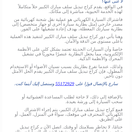
لا غنى عنها؟
في الواقع، يقدم كراج تبديل سلف مبارك الكبير حلاً متكاملاً
لهذه الخدمة الحيوية، مباشرة إلى مكانك.
فاشتراك السيارة الكهربائي هو عملية نقل شحنة كهربائية من
مصدر خارجي (مثل بطارية سيارة أخرى أو جهاز متخصص) إلى
بطارية سيارتك المعطلة، بهدف إعادة تشغيلها على الفور.
وهنا يأتي دور كراج تبديل سلف مبارك الكبير لتنفيذ هذه العملية
بأعلى مستوى من الدقة والأمان.
خاصةً وأن السيارات الحديثة تعتمد بشكل كلي على الأنظمة
الإلكترونية، مما يجعل البطارية عنصرًا محوريًا في تشغيل
المحرك والأنظمة الذكية.
ولذلك، عندما تفرغ بطاريتك بسبب نسيان الأضواء أو الاستخدام
المطول، فإن كراج تبديل سلف مبارك الكبير يقدم الحل الأمثل
دون تأخير.
سارع بالإتصال فورًا على
55172929
وسنصل إليك أينما كنت.
بالإضافة إلى ذلك، لا حاجة لطلب المساعدة العشوائية أو
سحب السيارة إلى ورشة بعيدة.
فمع كراج تبديل سلف مبارك الكبير، يتم إجراء الاشتراك
الكهربائي المحترف في موقعك، سواءً في المنزل، العمل، أو
على الطريق.
ختامًا، لا تخاطر بسلامتك أو وقتك. اتصل الآن بـ كراج تبديل
سلف مبارك الكبير الخدمة الموثوقة لاشتراك السيارات، والتي