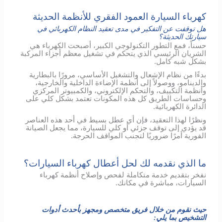
كهرباء السيارة العمود الفقري للأنظمة الحديثة
هل توقفت عن التفكير في مدى تعقيد النظام الكهربائي في
سيارتك الحديثة؟
حسناً، فمع التطور التكنولوجي الكبير، أصبحت الكهرباء هي
الشريان الرئيسي الذي يتحكم في تشغيل معظم أجزاء المركبة
بشكل شبه كامل.
بدءًا من نظام الإشعال والتشغيل الأساسي، مرورًا بالبطارية
والدينامو، ووصولاً إلى أنظمة الإضاءة الداخلية والخارجية،
وأنظمة التكييف، والتحكم الإلكتروني، والكمبيوتر المركزي
وحساسات الطريق كل هذه المكونات تعتمد بشكل كلي على
الدائرة الكهربائية.
ونظرًا لهذا التعقيد، فإن أي عطل بسيط في أحد هذه العناصر
قد يؤدي إلى توقف جزئي أو كلي للسيارة، مما يجعل الصيانة
الفورية أمرًا ضروريًا لتجنب المواقف الحرجة.
ما الذي نقدمه لك لحل أعطال كهرباء السيارات؟
نفخر بتقديم خدمة متكاملة لفحص وإصلاح أنظمة كهرباء
السيارات، مباشرة في مكانك.
حيث نقوم من خلال فريق متخصص ومجهز بأحدث أدوات
التشخيص بما يلي: