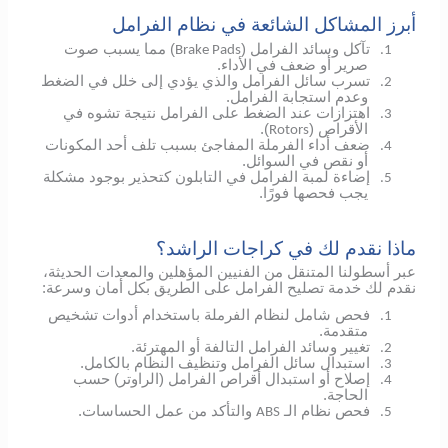
أبرز المشاكل الشائعة في نظام الفرامل
تآكل وسائد الفرامل (
) مما يسبب صوت
Brake Pads
1.
صرير أو ضعف في الأداء.
تسرب سائل الفرامل والذي يؤدي إلى خلل في الضغط
2.
وعدم استجابة الفرامل.
اهتزازات عند الضغط على الفرامل نتيجة تشوه في
3.
الأقراص (
).
Rotors
ضعف أداء الفرملة المفاجئ بسبب تلف أحد المكونات
4.
أو نقص في السوائل.
إضاءة لمبة الفرامل في التابلون كتحذير بوجود مشكلة
5.
يجب فحصها فورًا.
ماذا نقدم لك في كراجات الراشد؟
عبر أسطولنا المتنقل من الفنيين المؤهلين والمعدات الحديثة،
نقدم لك خدمة تصليح الفرامل على الطريق بكل أمان وسرعة:
فحص شامل لنظام الفرملة باستخدام أدوات تشخيص
1.
متقدمة.
تغيير وسائد الفرامل التالفة أو المهترئة.
2.
استبدال سائل الفرامل وتنظيف النظام بالكامل.
3.
إصلاح أو استبدال أقراص الفرامل (الراوتر) حسب
4.
الحاجة.
فحص نظام الـ
والتأكد من عمل الحساسات.
ABS
5.