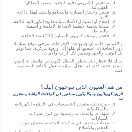
تشخيص إلكتروني دقيق لتحديد مصدر الأعطال
1.
الكهربائية.
فحص واختبار البطارية والدينامو واستبدالهما إذا لزم
2.
الأمر.
إصلاح أو استبدال الأسلاك والمفاتيح الكهربائية التالفة.
3.
صيانة شاملة لأنظمة الإضاءة الأمامية والخلفية
4.
والضابطة.
فحص وبرمجة كمبيوتر السيارة (
) عند الحاجة.
ECU
5.
والأهم من ذلك، أن جميع هذه الإجراءات تتم في موقع سيارتك
دون الحاجة إلى سحبها أو نقلها إلى ورشة مركزية، مما يوفر
لك الوقت والجهد ويضمن لك الراحة والأمان.
لذلك فلا تنتظر حتى يتطور العطل الكهربائي.
واتصل بنا اليوم،
وتمتع بخدمة احترافية تجعل سيارتك تعمل بكفاءة تامة، أينما
كنت.
من هم الفنيون الذين يتوجهون إليك؟
فريق كهربائيين وميكانيكيين متنقلين في كراجات الراشد يتمتعون
بـ:
خبرة تقنية متعددة التخصصات في الأنظمة الكهربائية
1.
والميكانيكية.
شهادات واعتمادات رسمية من كبرى شركات
2.
السيارات.
معدات متقدمة في مركباتنا المتنقلة لضمان جودة
3.
الفحص والإصلاح.