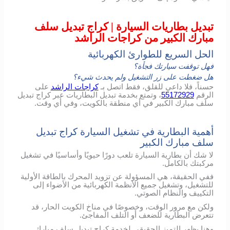
تبديل بطاريات السيارة | كراج تبديل سلف
مبارك الكبير من كراجات الراشد
الحل السريع للطوارئ الكهربائية
فهل توقفت سيارتك فجأة؟
هل ضغطت على زر التشغيل ولم يحدث شيء؟
حسناً، فلا داعي للقلق، فقط اتصل بـ
كراجات الراشد
على
الرقم
55172929
، وتمتع بخدمة تبديل البطاريات عبر كراج تبديل
سلف مبارك الكبير في أي منطقة بالكويت، وفي أي وقت.
أهمية البطارية في تشغيل السيارة كراج تبديل
سلف مبارك الكبير
لا شك أن بطارية السيارة تلعب دورًا حيويًا وأساسيًا في تشغيل
مركبتك بالكامل.
ففي الحقيقة، هي المسؤولة عن تزويد المحرك بالطاقة الأولية
للتشغيل، وتشغيل جميع الأنظمة الكهربائية من الأضواء إلى
التكييف والنظام الصوتي.
ولكن مع مرور الوقت، وخصوصًا في مناخ الكويت الحار، قد
تتعرض البطارية للضعف أو التلف المفاجئ.
وهنا يظهر التميز الحقيقي لخدمة كراج تبديل سلف مبارك