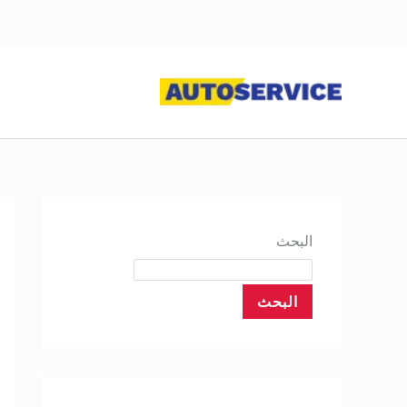
خطي
لى
لمحتوى
البحث
البحث