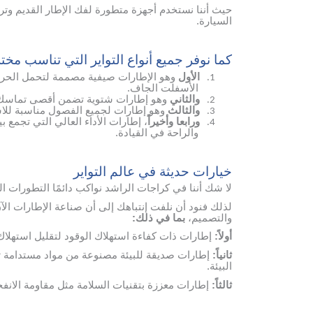
حيث أننا نستخدم أجهزة متطورة لفك الإطار القديم وت
السيارة.
كما نوفر جميع أنواع التواير التي تناسب مخ
الأول
وهو الإطارات صيفية مصممة لتحمل الحرارة
1.
الأسفلت الجاف.
والثاني
وهو إطارات شتوية تضمن أقصى تماسك عل
2.
والثالث
وهو إطارات لجميع الفصول مناسبة للاس
3.
ورابعا وأخيراً
، إطارات الأداء العالي التي تجمع 
4.
والراحة في القيادة.
خيارات حديثة في عالم التواير
لا شك أننا في كراجات الراشد نواكب دائمًا التطورات ا
لذلك فنود أن نلفت إنتباهك إلى أن صناعة الإطارات الآ
والتصميم،
بما في ذلك:
أولاً:
إطارات ذات كفاءة استهلاك الوقود لتقليل استهلاك ا
ثانياً:
إطارات صديقة للبيئة مصنوعة من مواد مستدامة ت
البيئة.
ثالثاً:
إطارات معززة بتقنيات السلامة مثل مقاومة الانفجا