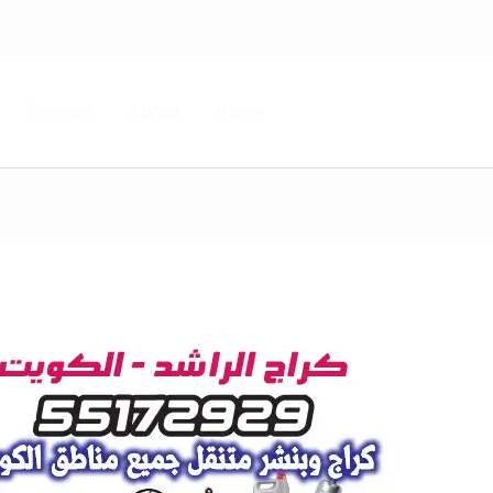
Services
About
Home