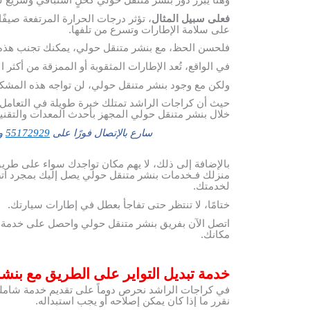
وهنا يبرز دور بنشر متنقل حولي كحلٍ استباقي وسريع ل
فعلى سبيل المثال
، تؤثر درجات الحرارة المرتفعة صيفًا
على سلامة الإطارات وتسرع من تلفها.
فلحسن الحظ، مع بنشر متنقل حولي، يمكنك تجنب هذه
في الواقع، تُعد الإطارات المثقوبة أو الممزقة من أكثر
ولكن مع وجود بنشر متنقل حولي، لن تواجه هذه المشكلة
حيث أن كراجات الراشد تمتلك خبرة طويلة في التعامل 
خلال بنشر متنقل حولي المجهز بأحدث المعدات والتقني
سارع بالإتصال فورًا على
55172929
وس
بالإضافة إلى ذلك، لا يهم مكان تواجدك سواء على طر
منزلك فـخدمات بنشر متنقل حولي يصل إليك بمجرد اتصا
لخدمتك.
ختامًا، لا تنتظر حتى تفاجأ بعطل في إطارات سيارتك.
اتصل الآن بفريق بنشر متنقل حولي واحصل على خدمة ت
مكانك.
خدمة تبديل التواير على الطريق مع بنش
في كراجات الراشد نحرص دوماً على تقديم خدمة شاملة 
نقرر ما إذا كان يمكن إصلاحه أو يجب استبداله.