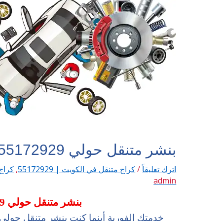
بنشر متنقل حولي 55172929
اترك تعليقاً
/
كراج متنقل في الكويت | 55172929
,
كراج م
admin
بنشر متنقل حولي 55172929
خدمتك الفورية أينما كنت بنشر متنقل حولي