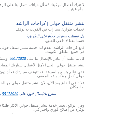
لا تترك أعطال مركبتك تُعطّل حياتك، اتصل بنا على الر
أمام عينيك.
بنشر متنقل حولي | كراجات الراشد
خدمات طوارئ سيارات في الكويت بلا توقف
هل تعطلت سيارتك فجأة على الطريق؟
حسناُ معنا لا داعي للقلق.
فمع كراجات الراشد، نقدم لك خدمة بنشر متنقل حولي ع
في جميع مناطق الكويت.
كل ما عليك أن تبادر بالإتصال بنا على
55172929
، وسنك
بنشر متنقل حولي: الحل الأمثل لأعطال سيارتك المفا
ففي عالم يتسم بالسرعة، قد تتوقف سيارتك فجأة دون سا
حولي كحلٍ مبتكر ينقذ الموقف.
فلا داعي للقلق بعد الآن، لأن بنشر متنقل حولي هو الخد
أو المكان.
سارع بالإتصال فورًا على
55172929
وس
وفي الواقع، تعتبر خدمة بنشر متنقل حولي الأكثر طلبًا 
توفره من إصلاح فوري واحترافي.