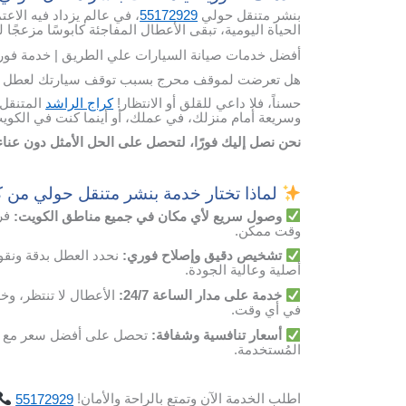
بنشر متنقل حولي
55172929
، في عالم يزداد فيه الاعت
الحياة اليومية، تبقى الأعطال المفاجئة كابوسًا مزعجًا
أفضل خدمات صيانة السيارات علي الطريق | خدمة فوري
هل تعرضت لموقف محرج بسبب توقف سيارتك لعطل ألم
حسناً، فلا داعي للقلق أو الانتظار!
كراج الراشد
المتنقل 
وسريعة أمام منزلك، في عملك، أو أينما كنت في الكوي
نحن نصل إليك فورًا، لتحصل على الحل الأمثل دون عنا
لماذا تختار خدمة بنشر متنقل حولي من ك
وصول
سريع
لأي
مكان
في
جميع مناطق الكويت
:
فر
وقت
ممكن
.
تشخيص
دقيق
وإصلاح
فوري
:
نحدد
العطل
بدقة
ونقو
أصلية
وعالية
الجودة
.
خدمة
على
مدار
الساعة
24/7:
الأعطال
لا
تنتظر،
وخد
في
أي
وقت
.
أسعار
تنافسية
وشفافة
:
تحصل
على
أفضل
سعر
مع
المُستخدمة
.
اطلب
الخدمة
الآن
وتمتع
بالراحة
والأمان
!
55172929