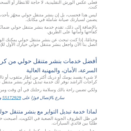
فعلى عكس الورش التقليدية، لا حاجة للانتظار أو السحب
كنت.
ليس هذا فحسب، بل إن بنشر متنقل حولي مجهّز بأحدث 
يضمن لسيارتك صيانة شاملة في مكانك.
بالإضافة إلى ذلك، تقدم خدمة بنشر متنقل حولي ضمانًا 
كفاءتها وأمانها على الطريق.
وختامًا، إذا كنت تبحث عن بنشر متنقل حولي يمكنك الو
اتصل بنا الآن واجعل بنشر متنقل حولي خيارك الأول للإ
أفضل خدمات بنشر متنقل حولي من كرا
السرعة، الأمان، والمهنية العالية
لا شيء يفسد يومك أو دربك أكثر من إطار مثقوب أو تا
كراجات الراشد نوفر لك خدمة تبديل تواير بنشر متنقل 
ولكي تضمن راحة بالك وسلامة رحلتك في أي وقت ومن 
سارع بالإتصال فورًا على
55172929
وس
لماذا خدمة تبديل التواير مع بنشر متنقل حو
في ظل الظروف الجوية الصعبة في الكويت، أصبحت خدمة
طلبًا بين قائدي السيارات.