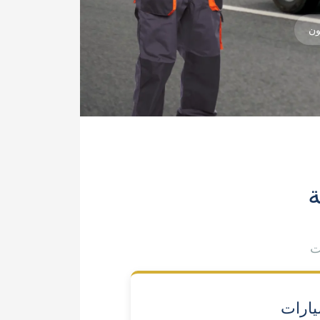
ون
ة
ت
يارات