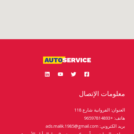
معلومات الإتصال
العنوان: الفروانية شارع 118
هاتف: +96597814893
بريد الكتروني: ads.malik.1985@gmail.com
مواعيد العمل: يومياً من 6ص وحتى 8م طوال أيام الأسبوع