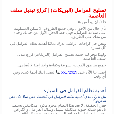
تصليح الفرامل (البريكات) | كراج تبديل سلف
العاصمة
فالأمان يبدأ من هنا
بأي حال من الأحوال وفي جميع الظروف، لا يمكن المساومة
على سلامة الفرامل، فهي خط الدفاع الأول عن حياتك وحياة
من معك على الطريق.
ونحن في كراجات الراشد، ندرك تمامًا أهمية نظام الفرامل في
كل سيارة.
ولهذا نوفر لك خدمة تصليح الفرامل (البريكات) كراج تبديل
سلف العاصمة
جميع مناطق الكويت، بسرعة وكفاءة واحترافية لا تُضاهى.
اتصل
بنا
الآن
على
55172929
لنصل
إليك
أينما
كنت،
وفي
أي
وقت
.
أهمية نظام الفرامل في السيارة
هل تدرك مدى أهمية نظام الفرامل في الحفاظ على سلامتك على
الطريق؟
ففي الحقيقة، لا يعد هذا النظام مجرد مكون ميكانيكي بسيط،
بل هو شبكة حيوية متكاملة تشمل وسائد الفرامل، والأقراص،
وسائل الفرامل، بالإضافة إلى أنظمة مساعدة مثل
.
ABS