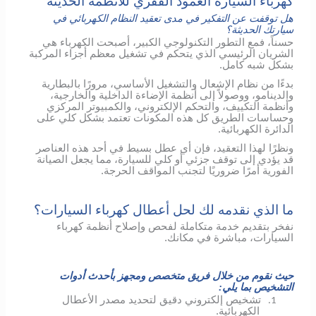
كهرباء السيارة العمود الفقري للأنظمة الحديثة
هل توقفت عن التفكير في مدى تعقيد النظام الكهربائي في
سيارتك الحديثة؟
حسناً، فمع التطور التكنولوجي الكبير، أصبحت الكهرباء هي
الشريان الرئيسي الذي يتحكم في تشغيل معظم أجزاء المركبة
بشكل شبه كامل.
بدءًا من نظام الإشعال والتشغيل الأساسي، مرورًا بالبطارية
والدينامو، ووصولاً إلى أنظمة الإضاءة الداخلية والخارجية،
وأنظمة التكييف، والتحكم الإلكتروني، والكمبيوتر المركزي
وحساسات الطريق كل هذه المكونات تعتمد بشكل كلي على
الدائرة الكهربائية.
ونظرًا لهذا التعقيد، فإن أي عطل بسيط في أحد هذه العناصر
قد يؤدي إلى توقف جزئي أو كلي للسيارة، مما يجعل الصيانة
الفورية أمرًا ضروريًا لتجنب المواقف الحرجة.
ما الذي نقدمه لك لحل أعطال كهرباء السيارات؟
نفخر بتقديم خدمة متكاملة لفحص وإصلاح أنظمة كهرباء
السيارات، مباشرة في مكانك.
حيث نقوم من خلال فريق متخصص ومجهز بأحدث أدوات
التشخيص بما يلي:
تشخيص إلكتروني دقيق لتحديد مصدر الأعطال
1.
الكهربائية.