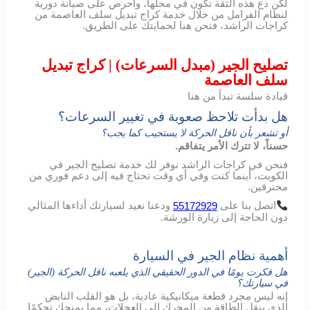
لكن دع هذه الثقة تكون في محلها، واحرص على صيانة دورية
لنظام الفرامل من خلال خدمة كراج تبديل سلف العاصمة من
كراجات الراشد، فنحن هنا لحمايتك على الطريق.
تصليح الجير (مبدل السرعات) | كراج تبديل
سلف العاصمة
قيادة سلسة تبدأ من هنا
هل بدأت تلاحظ صعوبة في تغيير السرعات؟
أو تشعر بأن ناقل الحركة لا يستجيب كما يجب؟
حسناً، لا تترك الأمر يتفاقم.
فنحن في كراجات الراشد نوفر لك خدمة تصليح الجير في
الكويت، أينما كنت وفي أي وقت تحتاج فيه إلى دعم فوري من
محترفين.
اتصل
بنا
على
55172929
ودعنا
نعيد
لسيارتك
أداءها
المثالي
دون
الحاجة
إلى
زيارة
الورشة
.
أهمية نظام الجير في السيارة
هل فكرت يومًا في الدور الحقيقي الذي يلعبه ناقل الحركة (الجير)
في سيارتك؟
إنه ليس مجرد قطعة ميكانيكية عادية، بل هو القلب النابض
الذي ينقل الطاقة من المحرك إلى العجلات، مما يمنحك تحكمًا