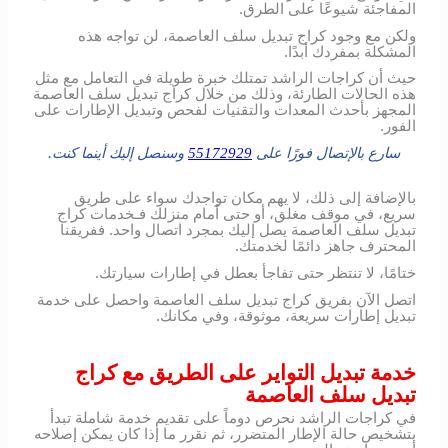
المفاجئة شيوعًا على الطرق.
ولكن مع وجود كراج تبديل سلف العاصمة، لن تواجه هذه
المشكلة بمفردك أبدًا.
حيث أن كراجات الراشد تمتلك خبرة طويلة في التعامل مع مثل
هذه الحالات الطارئة، وذلك من خلال كراج تبديل سلف العاصمة
المجهز بأحدث المعدات والتقنيات لفحص وتبديل الإطارات على
الفور.
سارع بالإتصال فورًا على
55172929
وسنصل إليك أينما كنت.
بالإضافة إلى ذلك، لا يهم مكان تواجدك سواء على طريق
سريع، في موقف مغلق، أو حتى أمام منزلك فـخدمات كراج
تبديل سلف العاصمة يصل إليك بمجرد اتصال واحد. ففريقنا
المحترف جاهز دائمًا لخدمتك.
ختامًا، لا تنتظر حتى تفاجأ بعطل في إطارات سيارتك.
اتصل الآن بفريق كراج تبديل سلف العاصمة واحصل على خدمة
تبديل إطارات سريعة، موثوقة، وفي مكانك.
خدمة تبديل التواير على الطريق مع كراج
تبديل سلف العاصمة
في كراجات الراشد نحرص دوماً على تقديم خدمة شاملة تبدأ
بتشخيص حالة الإطار المتضرر، ثم نقرر ما إذا كان يمكن إصلاحه