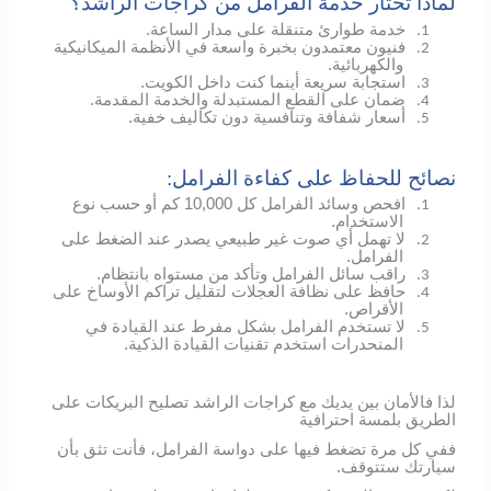
لماذا تختار خدمة الفرامل من كراجات الراشد؟
خدمة طوارئ متنقلة على مدار الساعة.
1.
فنيون معتمدون بخبرة واسعة في الأنظمة الميكانيكية
2.
والكهربائية.
استجابة سريعة أينما كنت داخل الكويت.
3.
ضمان على القطع المستبدلة والخدمة المقدمة.
4.
أسعار شفافة وتنافسية دون تكاليف خفية.
5.
نصائح للحفاظ على كفاءة الفرامل:
افحص وسائد الفرامل كل 10,000 كم أو حسب نوع
1.
الاستخدام.
لا تهمل أي صوت غير طبيعي يصدر عند الضغط على
2.
الفرامل.
راقب سائل الفرامل وتأكد من مستواه بانتظام.
3.
حافظ على نظافة العجلات لتقليل تراكم الأوساخ على
4.
الأقراص.
لا تستخدم الفرامل بشكل مفرط عند القيادة في
5.
المنحدرات استخدم تقنيات القيادة الذكية.
لذا فالأمان بين يديك مع كراجات الراشد تصليح البريكات على
الطريق بلمسة احترافية
ففي كل مرة تضغط فيها على دواسة الفرامل، فأنت تثق بأن
سيارتك ستتوقف.