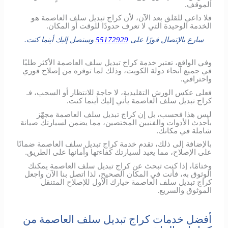
الموقف.
فلا داعي للقلق بعد الآن، لأن كراج تبديل سلف العاصمة هو
الخدمة الوحيدة التي لا تعرف حدودًا للوقت أو المكان.
سارع بالإتصال فورًا على
55172929
وسنصل إليك أينما كنت.
وفي الواقع، تعتبر خدمة كراج تبديل سلف العاصمة الأكثر طلبًا
في جميع أنحاء دولة الكويت، وذلك لما توفره من إصلاح فوري
واحترافي.
فعلى عكس الورش التقليدية، لا حاجة للانتظار أو السحب، فـ
كراج تبديل سلف العاصمة يأتي إليك أينما كنت.
ليس هذا فحسب، بل إن كراج تبديل سلف العاصمة مجهّز
بأحدث الأدوات والفنيين المختصين، مما يضمن لسيارتك صيانة
شاملة في مكانك.
بالإضافة إلى ذلك، تقدم خدمة كراج تبديل سلف العاصمة ضمانًا
على الإصلاح، مما يعيد لسيارتك كفاءتها وأمانها على الطريق.
وختامًا، إذا كنت تبحث عن كراج تبديل سلف العاصمة يمكنك
الوثوق به، فأنت في المكان الصحيح، لذا اتصل بنا الآن واجعل
كراج تبديل سلف العاصمة خيارك الأول للإصلاح المتنقل
الموثوق والسريع.
أفضل خدمات كراج تبديل سلف العاصمة من