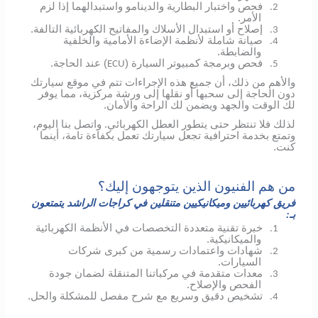
فحص واختبار البطارية والدينامو واستبدالهما إذا لزم
2.
الأمر.
إصلاح أو استبدال الأسلاك والمفاتيح الكهربائية التالفة.
3.
صيانة شاملة لأنظمة الإضاءة الأمامية والخلفية
4.
والضابطة.
فحص وبرمجة كمبيوتر السيارة (
) عند الحاجة.
ECU
5.
والأهم من ذلك، أن جميع هذه الإجراءات تتم في موقع سيارتك
دون الحاجة إلى سحبها أو نقلها إلى ورشة مركزية، مما يوفر
لك الوقت والجهد ويضمن لك الراحة والأمان.
لذلك فلا تنتظر حتى يتطور العطل الكهربائي.
واتصل بنا اليوم،
وتمتع بخدمة احترافية تجعل سيارتك تعمل بكفاءة تامة، أينما
كنت.
من هم الفنيون الذين يتوجهون إليك؟
فريق كهربائيين وميكانيكيين متنقلين في كراجات الراشد يتمتعون
بـ:
خبرة تقنية متعددة التخصصات في الأنظمة الكهربائية
1.
والميكانيكية.
شهادات واعتمادات رسمية من كبرى شركات
2.
السيارات.
معدات متقدمة في مركباتنا المتنقلة لضمان جودة
3.
الفحص والإصلاح.
تشخيص دقيق وسريع مع شرح مفصل للمشكلة والحل.
4.