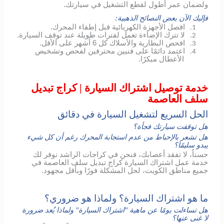
ولضمان عمر أطول لقطع التشغيل في سيارتك.
فإليك الآن بعض النصائح الذهبية:
افصل الأجهزة الكهربائية قبل إطفاء المحرك.
1.
لا تترك الإضاءة تعمل لفترات طويلة عند توقف السيارة.
2.
افحص البطارية والأسلاك كل 6 أشهر على الأقل.
3.
اعتمد دائمًا على فنيين محترفين لفحص وتشخيص
4.
الأعطال مبكرًا.
خدمة توصيل اشتراك السيارة | كراج تبديل
سلف العاصمة
الحل السريع لتشغيل السيارة في دقائق
هل توقفت سيارتك فجأة؟
هل تشعر بالإحباط من عدم استجابة المحرك رغم أن كل شيء
يبدو سليمًا؟
حسناُ، لا تفقد أعصابك، فنحن في كراجات الراشد نوفر لك
خدمة عمل اشتراك السيارة كراج تبديل سلف العاصمة في
جميع مناطق الكويت، لحل المشكلة فورًا وبأقل مجهود.
ما هو اشتراك السيارة؟ ولماذا هو ضروري؟
هل تساءلت يومًا عن ماهية "اشتراك السيارة" ولماذا يُعد ضرورة
لا غنى عنها؟