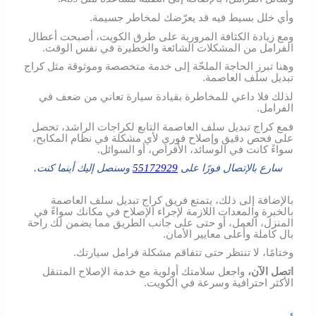
وأي خلل بسيط فيه قد يعرّضك لمخاطر جسيمة.
ومع زيادة الكثافة المرورية على طرق الكويت، أصبحت أعطال
الفرامل من المشكلات الشائعة والخطيرة في نفس الوقت.
وهنا تبرز الحاجة الملحّة إلى خدمة متخصصة وموثوقة مثل كراج
تبديل سلف العاصمة.
لذلك فلا داعي للمخاطرة بقيادة سيارة تعاني من ضعف في
الفرامل.
فمع كراج تبديل سلف العاصمة التابع لكراجات الراشد، تحصل
على فحص دقيق وإصلاح فوري لأي مشكلة في نظام المكابح،
سواءً كانت في الوسائد، الأقراص، أو السوائل.
سارع بالإتصال فورًا على
55172929
وسنصل إليك أينما كنت.
بالإضافة إلى ذلك، يتمتع فريق كراج تبديل سلف العاصمة
بالخبرة والمعدات اللازمة لإجراء الإصلاح في مكانك سواءً في
المنزل، العمل، أو حتى على جانب الطريق مما يضمن لك راحة
بال كاملة وأعلى معايير الأمان.
وختامًا، لا تنتظر حتى تتفاقم مشكلة فرامل سيارتك.
اتصل الآن،
واجعل سلامتك أولوية مع خدمة الإصلاح المتنقل
الأكثر احترافية وسرعة في الكويت.