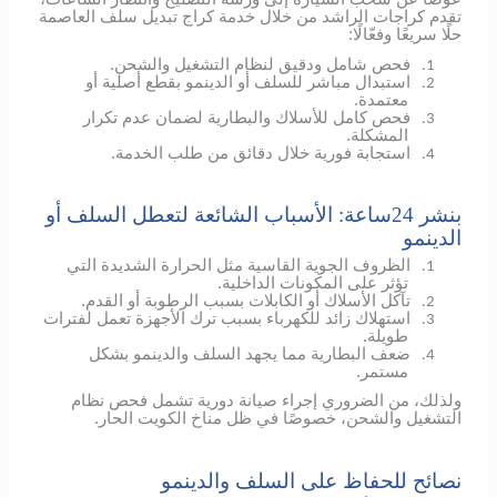
تقدم كراجات الراشد من خلال خدمة كراج تبديل سلف العاصمة
حلًا سريعًا وفعّالًا:
فحص شامل ودقيق لنظام التشغيل والشحن.
1.
استبدال مباشر للسلف أو الدينمو بقطع أصلية أو
2.
معتمدة.
فحص كامل للأسلاك والبطارية لضمان عدم تكرار
3.
المشكلة.
استجابة فورية خلال دقائق من طلب الخدمة.
4.
بنشر 24ساعة: الأسباب الشائعة لتعطل السلف أو
الدينمو
الظروف الجوية القاسية مثل الحرارة الشديدة التي
1.
تؤثر على المكونات الداخلية.
تآكل الأسلاك أو الكابلات بسبب الرطوبة أو القدم.
2.
استهلاك زائد للكهرباء بسبب ترك الأجهزة تعمل لفترات
3.
طويلة.
ضعف البطارية مما يجهد السلف والدينمو بشكل
4.
مستمر.
ولذلك، من الضروري إجراء صيانة دورية تشمل فحص نظام
التشغيل والشحن، خصوصًا في ظل مناخ الكويت الحار.
نصائح للحفاظ على السلف والدينمو