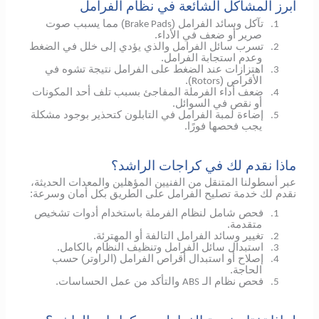
أبرز المشاكل الشائعة في نظام الفرامل
تآكل وسائد الفرامل (
) مما يسبب صوت
Brake Pads
1.
صرير أو ضعف في الأداء.
تسرب سائل الفرامل والذي يؤدي إلى خلل في الضغط
2.
وعدم استجابة الفرامل.
اهتزازات عند الضغط على الفرامل نتيجة تشوه في
3.
الأقراص (
).
Rotors
ضعف أداء الفرملة المفاجئ بسبب تلف أحد المكونات
4.
أو نقص في السوائل.
إضاءة لمبة الفرامل في التابلون كتحذير بوجود مشكلة
5.
يجب فحصها فورًا.
ماذا نقدم لك في كراجات الراشد؟
عبر أسطولنا المتنقل من الفنيين المؤهلين والمعدات الحديثة،
نقدم لك خدمة تصليح الفرامل على الطريق بكل أمان وسرعة:
فحص شامل لنظام الفرملة باستخدام أدوات تشخيص
1.
متقدمة.
تغيير وسائد الفرامل التالفة أو المهترئة.
2.
استبدال سائل الفرامل وتنظيف النظام بالكامل.
3.
إصلاح أو استبدال أقراص الفرامل (الراوتر) حسب
4.
الحاجة.
فحص نظام الـ
والتأكد من عمل الحساسات.
ABS
5.