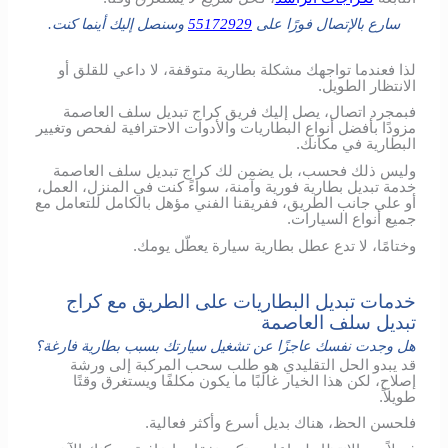
سارع بالإتصال فورًا على
55172929
وسنصل إليك أينما كنت.
لذا فعندما تواجهك مشكلة بطارية متوقفة، لا داعي للقلق أو
الانتظار الطويل.
فبمجرد اتصال، يصل إليك فريق كراج تبديل سلف العاصمة
مزودًا بأفضل أنواع البطاريات والأدوات الاحترافية لفحص وتغيير
البطارية في مكانك.
وليس ذلك فحسب، بل يضمن لك كراج تبديل سلف العاصمة
خدمة تبديل بطارية فورية وآمنة، سواءً كنت في المنزل، العمل،
أو على جانب الطريق، ففريقنا الفني مؤهل بالكامل للتعامل مع
جميع أنواع السيارات.
وختامًا، لا تدع عطل بطارية سيارة يعطّل يومك.
خدمات تبديل البطاريات على الطريق مع كراج
تبديل سلف العاصمة
هل وجدت نفسك عاجزًا عن تشغيل سيارتك بسبب بطارية فارغة؟
قد يبدو الحل التقليدي هو طلب سحب المركبة إلى ورشة
إصلاح، لكن هذا الخيار غالبًا ما يكون مكلفًا ويستغرق وقتًا
طويلاً.
فلحسن الحظ، هناك بديل أسرع وأكثر فعالية.