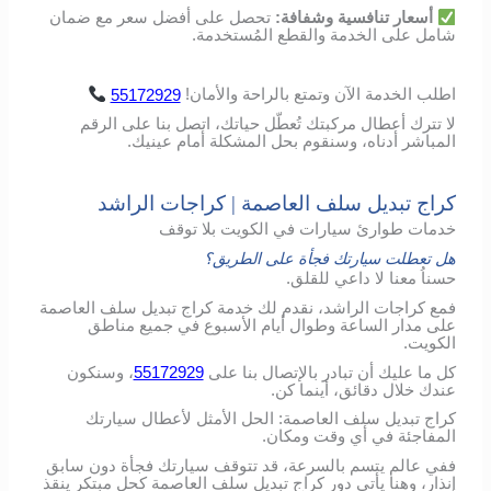
أسعار
تنافسية
وشفافة
:
تحصل
على
أفضل
سعر
مع
ضمان
شامل
على
الخدمة
والقطع
المُستخدمة
.
اطلب
الخدمة
الآن
وتمتع
بالراحة
والأمان
!
55172929
لا تترك أعطال مركبتك تُعطّل حياتك، اتصل بنا على الرقم
المباشر أدناه، وسنقوم بحل المشكلة أمام عينيك.
كراج تبديل سلف العاصمة | كراجات الراشد
خدمات طوارئ سيارات في الكويت بلا توقف
هل تعطلت سيارتك فجأة على الطريق؟
حسناُ معنا لا داعي للقلق.
فمع كراجات الراشد، نقدم لك خدمة كراج تبديل سلف العاصمة
على مدار الساعة وطوال أيام الأسبوع في جميع مناطق
الكويت.
كل ما عليك أن تبادر بالإتصال بنا على
55172929
، وسنكون
عندك خلال دقائق، أينما كن.
كراج تبديل سلف العاصمة: الحل الأمثل لأعطال سيارتك
المفاجئة في أي وقت ومكان.
ففي عالم يتسم بالسرعة، قد تتوقف سيارتك فجأة دون سابق
إنذار، وهنا يأتي دور كراج تبديل سلف العاصمة كحلٍ مبتكر ينقذ