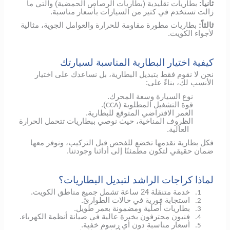
ثانياً:
بطاريات تقليدية (بطاريات الرصاص الحمضية) والتي ما
زالت تستخدم في كثير من السيارات بأسعار مناسبة.
ثالثاً:
بطاريات مطورة مقاومة للحرارة والعوامل الجوية، مثالية
لأجواء الكويت.
كيفية اختيار البطارية المناسبة لسيارتك
نحن لا نقوم فقط بتبديل البطارية، بل نساعدك على اختيار
الأنسب لك، بناءً على:
نوع السيارة وسعة المحرك.
قوة التشغيل المطلوبة (
).
CCA
العمر الافتراضي المتوقع للبطارية.
الظروف المناخية، حيث نوصي ببطاريات تتحمل الحرارة
العالية.
فكل بطارية نقدمها تخضع للفحص قبل التركيب، ونوفر معها
ضمان حقيقي لتكون مطمئنًا إلى أدائنا وجودتنا.
لماذا كراجات الراشد لتبديل البطاريات؟
خدمة متنقلة 24 ساعة تشمل جميع مناطق الكويت.
1.
استجابة فورية في حالات الطوارئ.
2.
بطاريات أصلية ومضمونة بعمر طويل.
3.
فنيون محترفون بخبرة عالية في صيانة أنظمة الكهرباء.
4.
أسعار مناسبة دون أي رسوم خفية.
5.