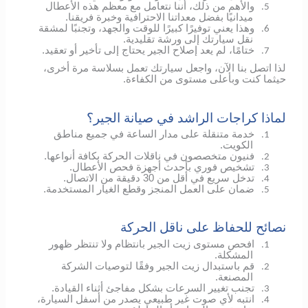
والأهم من ذلك، أننا نتعامل مع معظم هذه الأعطال
5.
ميدانيًا بفضل معداتنا الاحترافية وخبرة فريقنا.
وهذا يعني توفيرًا كبيرًا للوقت والجهد، وتجنبًا لمشقة
6.
نقل سيارتك إلى ورشة تقليدية.
ختامًا، لم يعد إصلاح الجير يحتاج إلى تأخير أو تعقيد.
7.
لذا اتصل بنا الآن، واجعل سيارتك تعمل بسلاسة مرة أخرى،
حيثما كنت وبأعلى مستوى من الكفاءة.
لماذا كراجات الراشد في صيانة الجير؟
خدمة متنقلة على مدار الساعة في جميع مناطق
1.
الكويت.
فنيون متخصصون في ناقلات الحركة بكافة أنواعها.
2.
تشخيص فوري بأحدث أجهزة فحص الأعطال.
3.
تدخل سريع في أقل من 30 دقيقة من الاتصال.
4.
ضمان على العمل المنجز وقطع الغيار المستخدمة.
5.
نصائح للحفاظ على ناقل الحركة
افحص مستوى زيت الجير بانتظام ولا تنتظر ظهور
1.
المشكلة.
قم باستبدال زيت الجير وفقًا لتوصيات الشركة
2.
المصنعة.
تجنب تغيير السرعات بشكل مفاجئ أثناء القيادة.
3.
انتبه لأي صوت غير طبيعي يصدر من أسفل السيارة،
4.