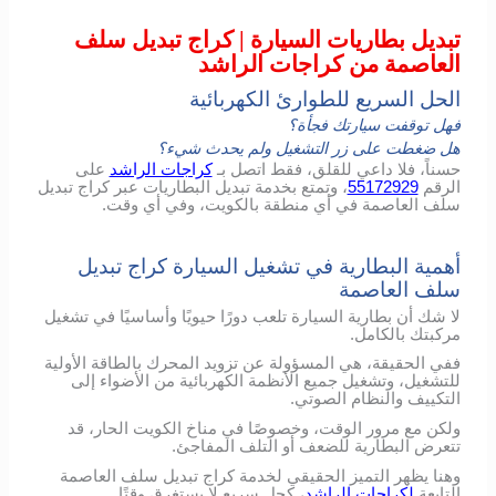
تبديل بطاريات السيارة | كراج تبديل سلف
العاصمة من كراجات الراشد
الحل السريع للطوارئ الكهربائية
فهل توقفت سيارتك فجأة؟
هل ضغطت على زر التشغيل ولم يحدث شيء؟
حسناً، فلا داعي للقلق، فقط اتصل بـ
كراجات الراشد
على
الرقم
55172929
، وتمتع بخدمة تبديل البطاريات عبر كراج تبديل
سلف العاصمة في أي منطقة بالكويت، وفي أي وقت.
أهمية البطارية في تشغيل السيارة كراج تبديل
سلف العاصمة
لا شك أن بطارية السيارة تلعب دورًا حيويًا وأساسيًا في تشغيل
مركبتك بالكامل.
ففي الحقيقة، هي المسؤولة عن تزويد المحرك بالطاقة الأولية
للتشغيل، وتشغيل جميع الأنظمة الكهربائية من الأضواء إلى
التكييف والنظام الصوتي.
ولكن مع مرور الوقت، وخصوصًا في مناخ الكويت الحار، قد
تتعرض البطارية للضعف أو التلف المفاجئ.
وهنا يظهر التميز الحقيقي لخدمة كراج تبديل سلف العاصمة
التابعة
لكراجات الراشد
، كحل سريع لا يستغرق وقتًا.