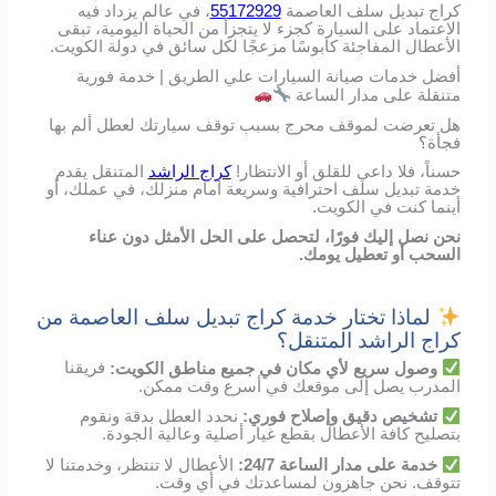
كراج تبديل سلف العاصمة
55172929
، في عالم يزداد فيه
الاعتماد على السيارة كجزء لا يتجزأ من الحياة اليومية، تبقى
الأعطال المفاجئة كابوسًا مزعجًا لكل سائق في دولة الكويت.
أفضل خدمات صيانة السيارات علي الطريق | خدمة فورية
متنقلة على مدار الساعة
هل تعرضت لموقف محرج بسبب توقف سيارتك لعطل ألم بها
فجأة؟
حسناً، فلا داعي للقلق أو الانتظار!
كراج الراشد
المتنقل يقدم
خدمة تبديل سلف احترافية وسريعة أمام منزلك، في عملك، أو
أينما كنت في الكويت.
نحن نصل إليك فورًا، لتحصل على الحل الأمثل دون عناء
السحب أو تعطيل يومك.
لماذا تختار خدمة كراج تبديل سلف العاصمة من
كراج الراشد المتنقل؟
وصول
سريع
لأي
مكان
في
جميع مناطق الكويت
:
فريقنا
المدرب
يصل
إلى
موقعك
في
أسرع
وقت
ممكن
.
تشخيص
دقيق
وإصلاح
فوري
:
نحدد
العطل
بدقة
ونقوم
بتصليح
كافة الأعطال
بقطع
غيار
أصلية
وعالية
الجودة
.
خدمة
على
مدار
الساعة
24/7:
الأعطال
لا
تنتظر،
وخدمتنا
لا
تتوقف
.
نحن
جاهزون
لمساعدتك
في
أي
وقت
.