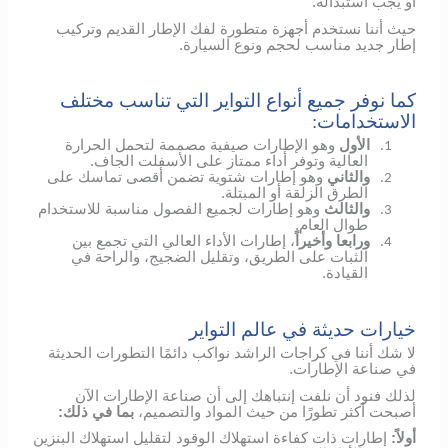
أو يجب استبداله.
حيث أننا نستخدم أجهزة متطورة لفك الإطار القديم وتركيب
إطار جديد مناسب لحجم ونوع السيارة.
كما نوفر جميع أنواع التواير التي تناسب مختلف
الاستخدامات:
الأول
وهو الإطارات صيفية مصممة لتحمل الحرارة
1.
العالية وتوفر أداء ممتاز على الأسفلت الجاف.
والثاني
وهو إطارات شتوية تضمن أقصى تماسك على
2.
الطرق الزلقة أو المبتلة.
والثالث
وهو إطارات لجميع الفصول مناسبة للاستخدام
3.
طوال العام.
ورابعا وأخيراً
، إطارات الأداء العالي التي تجمع بين
4.
الثبات على الطريق، وتقليل الضجيج، والراحة في
القيادة.
خيارات حديثة في عالم التواير
لا شك أننا في كراجات الراشد نواكب دائمًا التطورات الحديثة
في صناعة الإطارات.
لذلك فنود أن نلفت إنتباهك إلى أن صناعة الإطارات الآن
أصبحت أكثر تطورًا من حيث المواد والتصميم،
بما في ذلك:
أولاً:
إطارات ذات كفاءة استهلاك الوقود لتقليل استهلاك البنزين