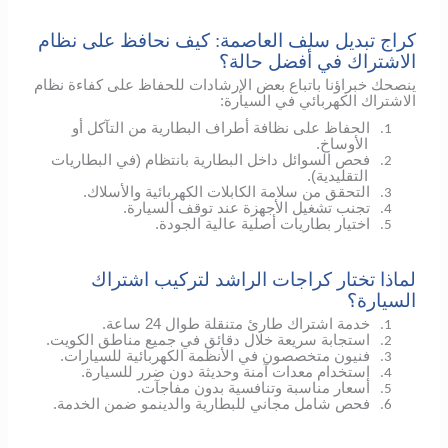
كراج تبديل سلف العاصمة: كيف نحافظ على نظام
الاشتراك في أفضل حالة؟
ينصحك خبراؤنا باتباع بعض الإرشادات للحفاظ على كفاءة نظام
الاشتراك الكهربائي في السيارة:
الحفاظ على نظافة أطراف البطارية من التآكل أو
1.
الأوساخ.
فحص السوائل داخل البطارية بانتظام (في البطاريات
2.
التقليدية).
التحقق من سلامة الكابلات الكهربائية والأسلاك.
3.
تجنب تشغيل الأجهزة عند توقف السيارة.
4.
اختيار بطاريات أصلية عالية الجودة.
5.
لماذا تختار كراجات الراشد لتركيب اشتراك
السيارة؟
خدمة اشتراك طارئ متنقلة طوال 24 ساعة.
1.
استجابة سريعة خلال دقائق في جميع مناطق الكويت.
2.
فنيون متخصصون في الأنظمة الكهربائية للسيارات.
3.
استخدام معدات آمنة وحديثة دون ضرر للسيارة.
4.
أسعار مناسبة وتنافسية بدون مفاجآت.
5.
فحص شامل مجاني للبطارية والدينمو ضمن الخدمة.
6.