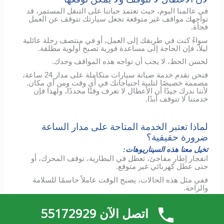
في عالمنا اليوم، حيث تعتمد حياتنا على التنقل المستمر، قد
تواجهك مواقف غير متوقعة تجعل سيارتك تتوقف عن العمل
فجأة.
سواءً كنت في طريقك إلى العمل، أو في منتصف رحلة عائلية
ليلاً، فإن الحاجة إلى مساعدة فورية تصبح أولوية مطلقة.
لحسن الحظ، لا يجب أن تواجه هذه المواقف وحدك.
فنحن نقدم خدمة صيانة سيارات متكاملة على مدار 24 ساعة،
مصممة خصيصًا لتلبية احتياجاتك في أي وقت ومن أي مكان.
لأننا ندرك جيدًا أن الأعطال لا تعرف وقتًا محددًا، ولهذا فإن
خدمتنا لا تتوقف أبدًا.
لماذا تعتبر الخدمة المتاحة على مدار الساعة
ضرورة حقيقية؟
تخيل معنا هذه السيناريوهات:
انفجار إطار مفاجئ، تعطل في البطارية، توقف المحرك، أو
حتى عطل كهربائي غير متوقع.
ففي مثل هذه الحالات، يصبح الوقت عاملاً حاسمًا للسلامة
والراحة.
مع خدمتنا الشاملة، لن تحتاج إلى القلق بشأن التوقيت أو
اتصل الآن 55172929
الموقع مرة أخرى.
كما أن فريقنا المختص يغطي جميع مناطق الكويت على مدار