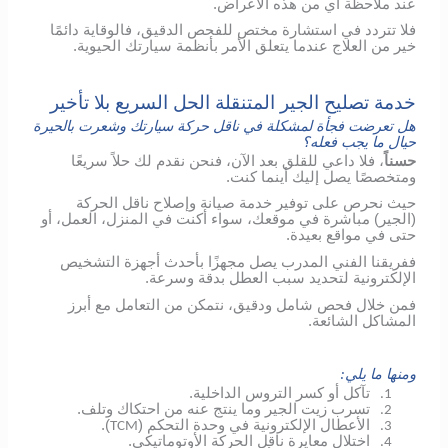
عند ملاحظة أي من هذه الأعراض.
فلا تتردد في استشارة مختص للفحص الدقيق، فالوقاية دائمًا
خير من العلاج عندما يتعلق الأمر بأنظمة سيارتك الحيوية.
خدمة تصليح الجير المتنقلة الحل السريع بلا تأخير
هل تعرضت فجأة لمشكلة في ناقل حركة سيارتك وشعرت بالحيرة
حيال ما يجب فعله؟
حسناً
، فلا داعي للقلق بعد الآن، فنحن نقدم لك حلاً سريعًا
ومتخصصًا يصل إليك أينما كنت.
حيث نحرص على توفير خدمة صيانة وإصلاح ناقل الحركة
(الجير) مباشرة في موقعك، سواء أكنت في المنزل، العمل، أو
حتى في مواقع بعيدة.
ففريقنا الفني المدرب يصل مجهزًا بأحدث أجهزة التشخيص
الإلكترونية لتحديد سبب العطل بدقة وسرعة.
فمن خلال فحص شامل ودقيق، نتمكن من التعامل مع أبرز
المشاكل الشائعة.
ومنها ما يلي:
تآكل أو كسر التروس الداخلية.
1.
تسرب زيت الجير وما ينتج عنه من احتكاك وتلف.
2.
الأعطال الإلكترونية في وحدة التحكم (
).
TCM
3.
اختلال معايرة ناقل الحركة الأوتوماتيكي.
4.