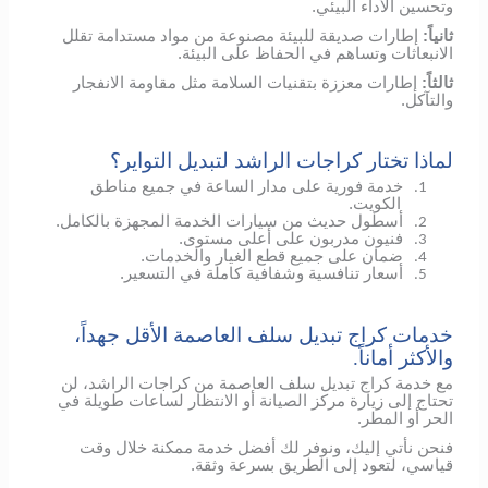
وتحسين الأداء البيئي.
ثانياً:
إطارات صديقة للبيئة مصنوعة من مواد مستدامة تقلل
الانبعاثات وتساهم في الحفاظ على البيئة.
ثالثاً:
إطارات معززة بتقنيات السلامة مثل مقاومة الانفجار
والتآكل.
لماذا تختار كراجات الراشد لتبديل التواير؟
خدمة فورية على مدار الساعة في جميع مناطق
1.
الكويت.
أسطول حديث من سيارات الخدمة المجهزة بالكامل.
2.
فنيون مدربون على أعلى مستوى.
3.
ضمان على جميع قطع الغيار والخدمات.
4.
أسعار تنافسية وشفافية كاملة في التسعير.
5.
خدمات كراج تبديل سلف العاصمة الأقل جهداً،
والأكثر أماناً.
مع خدمة كراج تبديل سلف العاصمة من كراجات الراشد، لن
تحتاج إلى زيارة مركز الصيانة أو الانتظار لساعات طويلة في
الحر أو المطر.
فنحن نأتي إليك، ونوفر لك أفضل خدمة ممكنة خلال وقت
قياسي، لتعود إلى الطريق بسرعة وثقة.