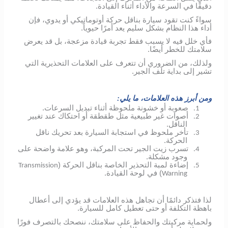
دقيقًا في السرعة والأداء أثناء القيادة.
سواءً كنت تقود سيارة بناقل حركة أوتوماتيكي أو يدوي، فإن
أداء هذا النظام بشكل سليم يعد أمرًا حيوياً.
فأي خلل فيه لا يسبب فقط تجربة قيادة مزعجة، بل قد يعرض
سلامتك للخطر أيضًا.
ولذلك، من الضروري أن تتعرف على العلامات التحذيرية التي
تشير إلى بداية تلف الجير.
ومن أبرز هذه العلامات، ما يلي:
صعوبة أو خشونة ملحوظة أثناء تبديل السرعات.
1.
أصوات غير طبيعية مثل طقطقة أو احتكاك عند تغيير
2.
الناقل.
تأخر ملحوظ في استجابة السيارة بعد تحريك ناقل
3.
الحركة.
تسرب زيت الجير تحت المركبة، وهو علامة واضحة على
4.
وجود مشكلة.
إضاءة لمبة التحذير الخاصة بناقل الحركة (
Transmission
5.
) في لوحة القيادة.
Warning
لذا فتذكر دائمًا أن تجاهل هذه العلامات قد يؤدي إلى أعطال
باهظة التكلفة أو حتى تعطيل كامل للسيارة.
ولحماية مركبتك والحفاظ على سلامتك، ننصحك بالتصرف فورًا