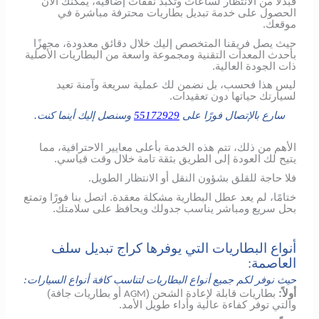
فبدلاً من الانتظار لساعات وتكبد نفقات إضافية، يمكنك الآن
الحصول على خدمة تبديل بطاريات محترفة مباشرة في
موقعك.
حيث يصل فريقنا المتخصص إليك خلال دقائق معدودة، مجهزًا
بأحدث المعدات التقنية ومجموعة واسعة من البطاريات الأصلية
ذات الجودة العالية.
ليس هذا فحسب، بل نضمن لك عملية سريعة وآمنة تعيد
لسيارتك حياتها دون تعقيدات.
سارع بالإتصال فورًا على
55172929
وسنصل إليك أينما كنت.
الأهم من ذلك، تتم هذه الخدمة بأعلى معايير الاحترافية، مما
يتيح لك العودة إلى الطريق بثقة تامة خلال وقت قياسي.
فلا حاجة للقلق بشؤون النقل أو الانتظار الطويل.
ختامًا، لم يعد عطل البطارية مشكلة معقدة. اتصل بنا فورًا وتمتع
بحل سريع ومباشر يناسب جدولك ويحافظ على سلامتك.
أنواع البطاريات التي يوفرها كراج تبديل سلف
العاصمة:
حيث نوفر لكم جميع أنواع البطاريات لتناسب كافة أنواع السيارات:
أولاً:
بطاريات قابلة لإعادة الشحن (
أو بطاريات جافة)
AGM
والتي توفر كفاءة عالية وأداء طويل الأمد.