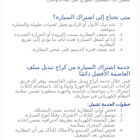
متى تحتاج إلى اشتراك السيارة؟
عند ترك الأنوار أو الراديو يعمل لفترات طويلة والسيارة
1.
متوقفة.
عند ضعف البطارية بسبب البرودة أو الحرارة الشديدة.
2.
إذا لم تُشغل السيارة لعدة أيام، ما يؤدي إلى تفريغ
3.
البطارية.
عند ضعف قدرة الدينمو على شحن البطارية.
4.
خدمة اشتراك السيارة من كراج تبديل سلف
العاصمة الأفضل دائمًا.
فمن خلال خدمة كراج تبديل سلف العاصمة، يوفر لك فريق
كراجات الراشد اشتراكًا فوريًا وآمنًا وذلك باستخدام كابلات
اشتراك ذات مواصفات قياسية وأجهزة متطورة تضمن سلامة
النظام الكهربائي في سيارتك.
خطوات الخدمة تشمل:
فحص أولي للبطارية لتحديد سبب المشكلة.
1.
توصيل آمن لكابلات الاشتراك وفقًا لنوع السيارة.
2.
نقل الشحنة الكهربائية بطريقة احترافية تضمن إعادة
3.
تشغيل المحرك بسلاسة.
فحص إضافي
للدينمو
والأسلاك للتأكد من أن البطارية
4.
ستُشحن بعد التشغيل.