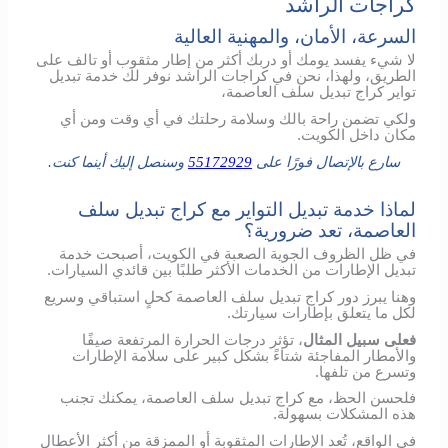
كراجات الراشد
السرعة، الأمان، والمهنية العالية
لا شيء يفسد يومك أو دربك أكثر من إطار مثقوب أو تالف على
الطريق، ولهذا، نحن في كراجات الراشد نوفر لك خدمة تبديل
تواير كراج تبديل سلف العاصمة،
ولكي تضمن راحة بالك وسلامة رحلتك في أي وقت ومن أي
مكان داخل الكويت.
سارع بالإتصال فورًا على
55172929
وسنصل إليك أينما كنت.
لماذا خدمة تبديل التواير مع كراج تبديل سلف
العاصمة، تعد ضرورية؟
في ظل الظروف الجوية الصعبة في الكويت، أصبحت خدمة
تبديل الإطارات من الخدمات الأكثر طلبًا بين قائدي السيارات.
وهنا يبرز دور كراج تبديل سلف العاصمة كحلٍ استباقي وسريع
لكل ما يتعلق بإطارات سيارتك.
فعلى سبيل المثال
، تؤثر درجات الحرارة المرتفعة صيفًا
والأمطار المفاجئة شتاءً بشكل كبير على سلامة الإطارات
وتسرع من تلفها.
فلحسن الحظ، مع كراج تبديل سلف العاصمة، يمكنك تجنب
هذه المشكلات بسهولة.
في الواقع، تُعد الإطارات المثقوبة أو الممزقة من أكثر الأعطال