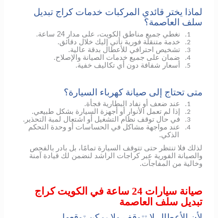
لماذا يختر قائدي المركبات خدمات كراج تبديل
سلف العاصمة؟
نغطي جميع مناطق الكويت، على مدار 24 ساعة.
1.
خدمة متنقلة فورية نأتي إليك خلال دقائق.
2.
تشخيص احترافي للأعطال بدقة عالية.
3.
ضمان على جميع خدمات الصيانة والإصلاح.
4.
أسعار شفافة دون أي تكاليف خفية.
5.
متى تحتاج إلى صيانة كهرباء السيارة؟
عند ضعف أو نفاد البطارية فجأة.
1.
إذا لم تعمل الأنوار أو أجهزة السيارة بشكل طبيعي.
2.
في حال توقف نظام التشغيل أو اشتعال لمبة التحذير.
3.
عند مواجهة مشاكل في الحساسات أو وحدة التحكم
4.
الذكي.
لذلك فلا تنتظر حتى تتوقف السيارة تمامًا، بل بادر بالفحص
والصيانة الفورية عبر كراجات الراشد لنضمن لك قيادة آمنة
وخالية من المفاجآت.
صيانة سيارات 24 ساعة في الكويت كراج
تبديل سلف العاصمة
لأن الأعطال لا تتوقف ولا يمكن توقعها