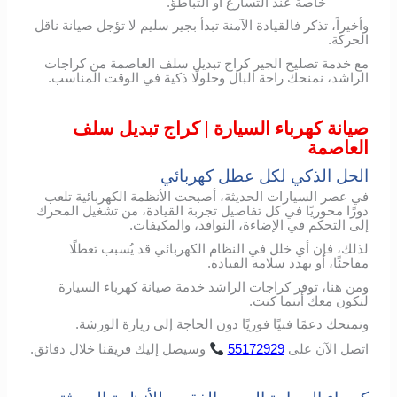
خاصة عند التسارع أو التباطؤ.
وأخيراً، تذكر فالقيادة الآمنة تبدأ بجير سليم لا تؤجل صيانة ناقل
الحركة.
مع خدمة تصليح الجير كراج تبديل سلف العاصمة من كراجات
الراشد، نمنحك راحة البال وحلولًا ذكية في الوقت المناسب.
صيانة كهرباء السيارة | كراج تبديل سلف
العاصمة
الحل الذكي لكل عطل كهربائي
في عصر السيارات الحديثة، أصبحت الأنظمة الكهربائية تلعب
دورًا محوريًا في كل تفاصيل تجربة القيادة، من تشغيل المحرك
إلى التحكم في الإضاءة، النوافذ، والمكيفات.
لذلك، فإن أي خلل في النظام الكهربائي قد يُسبب تعطلًا
مفاجئًا، أو يهدد سلامة القيادة.
ومن هنا، توفر كراجات الراشد خدمة صيانة كهرباء السيارة
لتكون معك أينما كنت.
وتمنحك دعمًا فنيًا فوريًا دون الحاجة إلى زيارة الورشة.
اتصل
الآن
على
55172929
وسيصل
إليك
فريقنا
خلال
دقائق
.