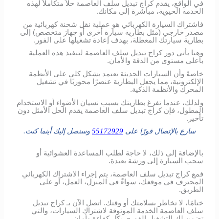
في الواقع، يقدم كراج تبديل سلف العاصمة حلاً متكاملاً لهذه
الخدمة الحيوية، مباشرة إلى مكانك.
فاشتراك السيارة الكهربائي هو عملية نقل شحنة كهربائية من
مصدر خارجي (مثل بطارية سيارة أخرى أو جهاز متخصص) إلى
بطارية سيارتك المعطلة، بهدف إعادة تشغيلها على الفور.
وهنا يأتي دور كراج تبديل سلف العاصمة لتنفيذ هذه العملية
بأعلى مستوى من الدقة والأمان.
خاصةً وأن السيارات الحديثة تعتمد بشكل كلي على الأنظمة
الإلكترونية، مما يجعل البطارية عنصرًا محوريًا في تشغيل
المحرك والأنظمة الذكية.
ولذلك، عندما تفرغ بطاريتك بسبب نسيان الأضواء أو الاستخدام
المطول، فإن كراج تبديل سلف العاصمة يقدم الحل الأمثل دون
تأخير.
سارع بالإتصال فورًا على
55172929
وسنصل إليك أينما كنت.
بالإضافة إلى ذلك، لا حاجة لطلب المساعدة العشوائية أو
سحب السيارة إلى ورشة بعيدة.
فمع كراج تبديل سلف العاصمة، يتم إجراء الاشتراك الكهربائي
المحترف في موقعك، سواءً في المنزل، العمل، أو على
الطريق.
ختامًا، لا تخاطر بسلامتك أو وقتك. اتصل الآن بـ كراج تبديل
سلف العاصمة الخدمة الموثوقة لاشتراك السيارات، والتي
تضمن لك التشغيل الفوري بكل كفاءة وأمان.