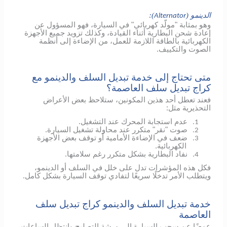
الدينمو (
):
Alternator
وهو بمثابة "مولّد كهربائي" في السيارة، فهو المسؤول عن
إعادة شحن البطارية أثناء القيادة، وكذلك تزويد جميع الأجهزة
الكهربائية بالطاقة اللازمة للعمل، من الإضاءة إلى أنظمة
الصوت والتكييف.
متى تحتاج إلى خدمة تبديل السلف والدينمو مع
كراج تبديل سلف العاصمة؟
فعند تعطل أحد هذين المكونين، ستلاحظ بعض الأعراض
التحذيرية مثل:
عدم استجابة المحرك عند التشغيل.
1.
صوت "نقر" متكرر عند محاولة تشغيل السيارة.
2.
ضعف في الإضاءة الأمامية أو توقف بعض الأجهزة
3.
الكهربائية.
نفاد البطارية بشكل متكرر رغم سلامتها.
4.
فكل هذه المؤشرات تدل على خلل في السلف أو الدينمو،
ويتطلب الأمر تدخلًا سريعًا لتفادي توقف السيارة بشكل كامل.
خدمة تبديل السلف والدينمو كراج تبديل سلف
العاصمة
عوضًا عن سحب السيارة إلى ورشة التصليح وانتظار الساعات،