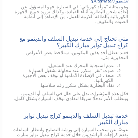
الدينمو (
):
Alternator
وهو بمثابة "مولّد كهربائي" في السيارة، فهو المسؤول عن
إعادة شحن البطارية أثناء القيادة، وكذلك تزويد جميع الأجهزة
الكهربائية بالطاقة اللازمة للعمل، من الإضاءة إلى أنظمة
الصوت والتكييف.
متى تحتاج إلى خدمة تبديل السلف والدينمو مع
كراج تبديل تواير مبارك الكبير؟
فعند تعطل أحد هذين المكونين، ستلاحظ بعض الأعراض
التحذيرية مثل:
عدم استجابة المحرك عند التشغيل.
1.
صوت "نقر" متكرر عند محاولة تشغيل السيارة.
2.
ضعف في الإضاءة الأمامية أو توقف بعض الأجهزة
3.
الكهربائية.
نفاد البطارية بشكل متكرر رغم سلامتها.
4.
فكل هذه المؤشرات تدل على خلل في السلف أو الدينمو،
ويتطلب الأمر تدخلًا سريعًا لتفادي توقف السيارة بشكل كامل.
خدمة تبديل السلف والدينمو كراج تبديل تواير
مبارك الكبير
عوضًا عن سحب السيارة إلى ورشة التصليح وانتظار الساعات،
تقدم كراجات الراشد من خلال خدمة كراج تبديل تواير مبارك