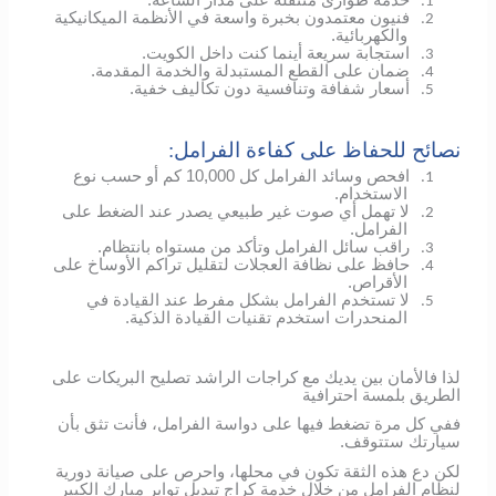
1.
فنيون معتمدون بخبرة واسعة في الأنظمة الميكانيكية
2.
والكهربائية.
استجابة سريعة أينما كنت داخل الكويت.
3.
ضمان على القطع المستبدلة والخدمة المقدمة.
4.
أسعار شفافة وتنافسية دون تكاليف خفية.
5.
نصائح للحفاظ على كفاءة الفرامل:
افحص وسائد الفرامل كل 10,000 كم أو حسب نوع
1.
الاستخدام.
لا تهمل أي صوت غير طبيعي يصدر عند الضغط على
2.
الفرامل.
راقب سائل الفرامل وتأكد من مستواه بانتظام.
3.
حافظ على نظافة العجلات لتقليل تراكم الأوساخ على
4.
الأقراص.
لا تستخدم الفرامل بشكل مفرط عند القيادة في
5.
المنحدرات استخدم تقنيات القيادة الذكية.
لذا فالأمان بين يديك مع كراجات الراشد تصليح البريكات على
الطريق بلمسة احترافية
ففي كل مرة تضغط فيها على دواسة الفرامل، فأنت تثق بأن
سيارتك ستتوقف.
لكن دع هذه الثقة تكون في محلها، واحرص على صيانة دورية
لنظام الفرامل من خلال خدمة كراج تبديل تواير مبارك الكبير