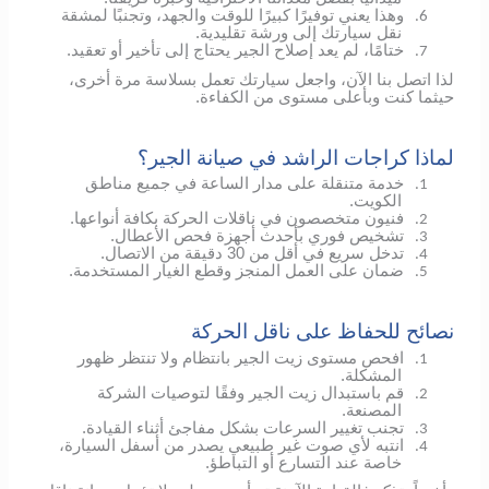
وهذا يعني توفيرًا كبيرًا للوقت والجهد، وتجنبًا لمشقة
6.
نقل سيارتك إلى ورشة تقليدية.
ختامًا، لم يعد إصلاح الجير يحتاج إلى تأخير أو تعقيد.
7.
لذا اتصل بنا الآن، واجعل سيارتك تعمل بسلاسة مرة أخرى،
حيثما كنت وبأعلى مستوى من الكفاءة.
لماذا كراجات الراشد في صيانة الجير؟
خدمة متنقلة على مدار الساعة في جميع مناطق
1.
الكويت.
فنيون متخصصون في ناقلات الحركة بكافة أنواعها.
2.
تشخيص فوري بأحدث أجهزة فحص الأعطال.
3.
تدخل سريع في أقل من 30 دقيقة من الاتصال.
4.
ضمان على العمل المنجز وقطع الغيار المستخدمة.
5.
نصائح للحفاظ على ناقل الحركة
افحص مستوى زيت الجير بانتظام ولا تنتظر ظهور
1.
المشكلة.
قم باستبدال زيت الجير وفقًا لتوصيات الشركة
2.
المصنعة.
تجنب تغيير السرعات بشكل مفاجئ أثناء القيادة.
3.
انتبه لأي صوت غير طبيعي يصدر من أسفل السيارة،
4.
خاصة عند التسارع أو التباطؤ.