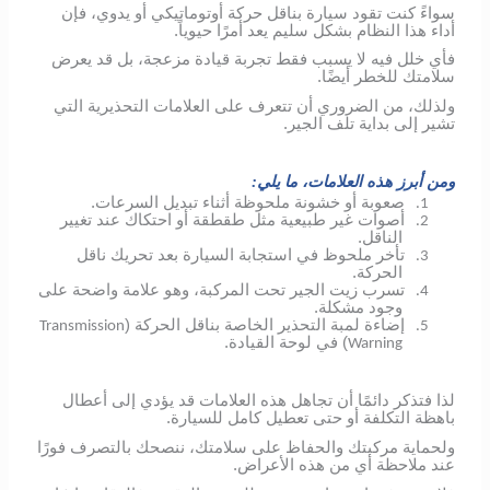
سواءً كنت تقود سيارة بناقل حركة أوتوماتيكي أو يدوي، فإن
أداء هذا النظام بشكل سليم يعد أمرًا حيوياً.
فأي خلل فيه لا يسبب فقط تجربة قيادة مزعجة، بل قد يعرض
سلامتك للخطر أيضًا.
ولذلك، من الضروري أن تتعرف على العلامات التحذيرية التي
تشير إلى بداية تلف الجير.
ومن أبرز هذه العلامات، ما يلي:
صعوبة أو خشونة ملحوظة أثناء تبديل السرعات.
1.
أصوات غير طبيعية مثل طقطقة أو احتكاك عند تغيير
2.
الناقل.
تأخر ملحوظ في استجابة السيارة بعد تحريك ناقل
3.
الحركة.
تسرب زيت الجير تحت المركبة، وهو علامة واضحة على
4.
وجود مشكلة.
إضاءة لمبة التحذير الخاصة بناقل الحركة (
Transmission
5.
) في لوحة القيادة.
Warning
لذا فتذكر دائمًا أن تجاهل هذه العلامات قد يؤدي إلى أعطال
باهظة التكلفة أو حتى تعطيل كامل للسيارة.
ولحماية مركبتك والحفاظ على سلامتك، ننصحك بالتصرف فورًا
عند ملاحظة أي من هذه الأعراض.