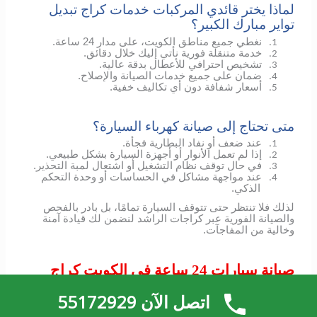
لماذا يختر قائدي المركبات خدمات كراج تبديل
تواير مبارك الكبير؟
نغطي جميع مناطق الكويت، على مدار 24 ساعة.
1.
خدمة متنقلة فورية نأتي إليك خلال دقائق.
2.
تشخيص احترافي للأعطال بدقة عالية.
3.
ضمان على جميع خدمات الصيانة والإصلاح.
4.
أسعار شفافة دون أي تكاليف خفية.
5.
متى تحتاج إلى صيانة كهرباء السيارة؟
عند ضعف أو نفاد البطارية فجأة.
1.
إذا لم تعمل الأنوار أو أجهزة السيارة بشكل طبيعي.
2.
في حال توقف نظام التشغيل أو اشتعال لمبة التحذير.
3.
عند مواجهة مشاكل في الحساسات أو وحدة التحكم
4.
الذكي.
لذلك فلا تنتظر حتى تتوقف السيارة تمامًا، بل بادر بالفحص
والصيانة الفورية عبر كراجات الراشد لنضمن لك قيادة آمنة
وخالية من المفاجآت.
صيانة سيارات 24 ساعة في الكويت كراج
تبديل تواير مبارك الكبير
اتصل الآن 55172929
لأن الأعطال لا تتوقف ولا يمكن توقعها