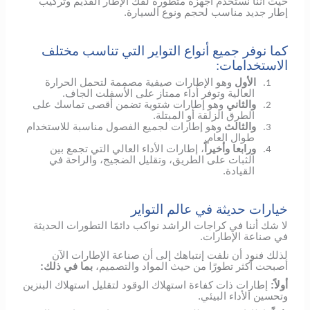
حيث أننا نستخدم أجهزة متطورة لفك الإطار القديم وتركيب
إطار جديد مناسب لحجم ونوع السيارة.
كما نوفر جميع أنواع التواير التي تناسب مختلف
الاستخدامات:
الأول
وهو الإطارات صيفية مصممة لتحمل الحرارة
1.
العالية وتوفر أداء ممتاز على الأسفلت الجاف.
والثاني
وهو إطارات شتوية تضمن أقصى تماسك على
2.
الطرق الزلقة أو المبتلة.
والثالث
وهو إطارات لجميع الفصول مناسبة للاستخدام
3.
طوال العام.
ورابعا وأخيراً
، إطارات الأداء العالي التي تجمع بين
4.
الثبات على الطريق، وتقليل الضجيج، والراحة في
القيادة.
خيارات حديثة في عالم التواير
لا شك أننا في كراجات الراشد نواكب دائمًا التطورات الحديثة
في صناعة الإطارات.
لذلك فنود أن نلفت إنتباهك إلى أن صناعة الإطارات الآن
أصبحت أكثر تطورًا من حيث المواد والتصميم،
بما في ذلك:
أولاً:
إطارات ذات كفاءة استهلاك الوقود لتقليل استهلاك البنزين
وتحسين الأداء البيئي.