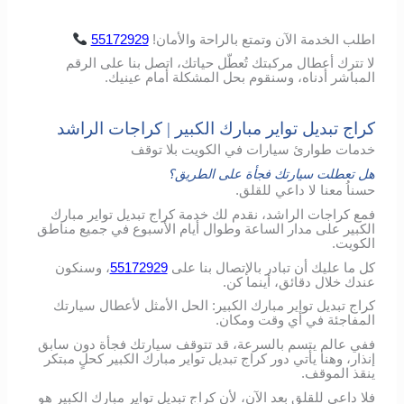
اطلب
الخدمة
الآن
وتمتع
بالراحة
والأمان
!
55172929
لا تترك أعطال مركبتك تُعطّل حياتك، اتصل بنا على الرقم
المباشر أدناه، وسنقوم بحل المشكلة أمام عينيك.
كراج تبديل تواير مبارك الكبير | كراجات الراشد
خدمات طوارئ سيارات في الكويت بلا توقف
هل تعطلت سيارتك فجأة على الطريق؟
حسناُ معنا لا داعي للقلق.
فمع كراجات الراشد، نقدم لك خدمة كراج تبديل تواير مبارك
الكبير على مدار الساعة وطوال أيام الأسبوع في جميع مناطق
الكويت.
كل ما عليك أن تبادر بالإتصال بنا على
55172929
، وسنكون
عندك خلال دقائق، أينما كن.
كراج تبديل تواير مبارك الكبير: الحل الأمثل لأعطال سيارتك
المفاجئة في أي وقت ومكان.
ففي عالم يتسم بالسرعة، قد تتوقف سيارتك فجأة دون سابق
إنذار، وهنا يأتي دور كراج تبديل تواير مبارك الكبير كحلٍ مبتكر
ينقذ الموقف.
فلا داعي للقلق بعد الآن، لأن كراج تبديل تواير مبارك الكبير هو