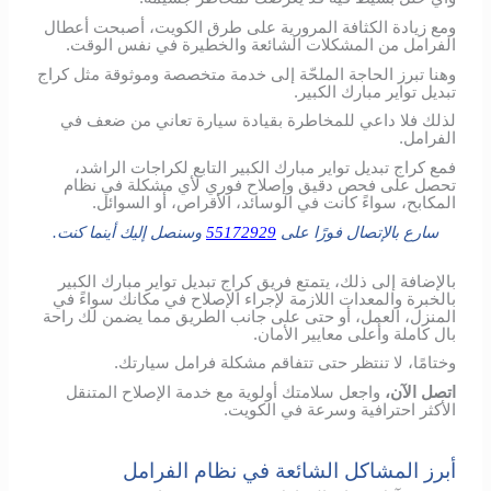
ومع زيادة الكثافة المرورية على طرق الكويت، أصبحت أعطال
الفرامل من المشكلات الشائعة والخطيرة في نفس الوقت.
وهنا تبرز الحاجة الملحّة إلى خدمة متخصصة وموثوقة مثل كراج
تبديل تواير مبارك الكبير.
لذلك فلا داعي للمخاطرة بقيادة سيارة تعاني من ضعف في
الفرامل.
فمع كراج تبديل تواير مبارك الكبير التابع لكراجات الراشد،
تحصل على فحص دقيق وإصلاح فوري لأي مشكلة في نظام
المكابح، سواءً كانت في الوسائد، الأقراص، أو السوائل.
سارع بالإتصال فورًا على
55172929
وسنصل إليك أينما كنت.
بالإضافة إلى ذلك، يتمتع فريق كراج تبديل تواير مبارك الكبير
بالخبرة والمعدات اللازمة لإجراء الإصلاح في مكانك سواءً في
المنزل، العمل، أو حتى على جانب الطريق مما يضمن لك راحة
بال كاملة وأعلى معايير الأمان.
وختامًا، لا تنتظر حتى تتفاقم مشكلة فرامل سيارتك.
اتصل الآن،
واجعل سلامتك أولوية مع خدمة الإصلاح المتنقل
الأكثر احترافية وسرعة في الكويت.
أبرز المشاكل الشائعة في نظام الفرامل