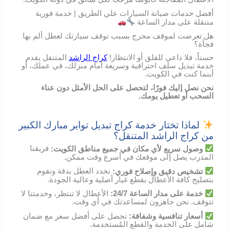
أفضل خدمات صيانة السيارات علي الطريق | خدمة فورية
متنقلة على مدار الساعة
هل تعرضت لموقف محرج بسبب توقف سيارتك لعطل ألم بها
فجأة؟
حسناً، فلا داعي للقلق أو الانتظار!
كراج الراشد
المتنقل يقدم
خدمة تبديل سلف احترافية وسريعة أمام منزلك، في عملك، أو
أينما كنت في الكويت.
نحن نصل إليك فورًا، لتحصل على الحل الأمثل دون عناء
السحب أو تعطيل يومك.
لماذا تختار خدمة كراج تبديل تواير مبارك الكبير
من كراج الراشد المتنقل؟
وصول
سريع
لأي
مكان
في
جميع مناطق الكويت
:
فريقنا
المدرب
يصل
إلى
موقعك
في
أسرع
وقت
ممكن
.
تشخيص
دقيق
وإصلاح
فوري
:
نحدد
العطل
بدقة
ونقوم
بتصليح
كافة الأعطال
بقطع
غيار
أصلية
وعالية
الجودة
.
خدمة
على
مدار
الساعة
24/7:
الأعطال
لا
تنتظر،
وخدمتنا
لا
تتوقف
.
نحن
جاهزون
لمساعدتك
في
أي
وقت
.
أسعار
تنافسية
وشفافة
:
تحصل
على
أفضل
سعر
مع
ضمان
شامل
على
الخدمة
والقطع
المُستخدمة
.