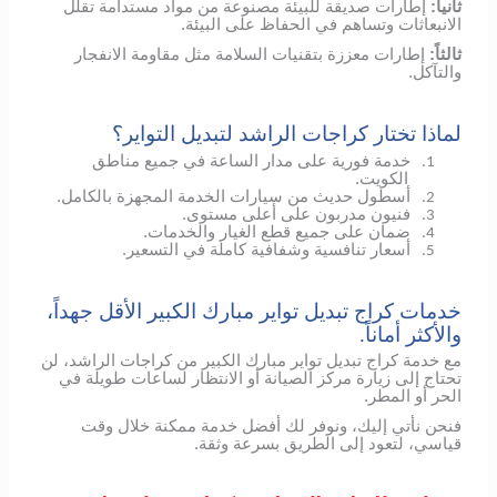
ثانياً:
إطارات صديقة للبيئة مصنوعة من مواد مستدامة تقلل
الانبعاثات وتساهم في الحفاظ على البيئة.
ثالثاً:
إطارات معززة بتقنيات السلامة مثل مقاومة الانفجار
والتآكل.
لماذا تختار كراجات الراشد لتبديل التواير؟
خدمة فورية على مدار الساعة في جميع مناطق
1.
الكويت.
أسطول حديث من سيارات الخدمة المجهزة بالكامل.
2.
فنيون مدربون على أعلى مستوى.
3.
ضمان على جميع قطع الغيار والخدمات.
4.
أسعار تنافسية وشفافية كاملة في التسعير.
5.
خدمات كراج تبديل تواير مبارك الكبير الأقل جهداً،
والأكثر أماناً.
مع خدمة كراج تبديل تواير مبارك الكبير من كراجات الراشد، لن
تحتاج إلى زيارة مركز الصيانة أو الانتظار لساعات طويلة في
الحر أو المطر.
فنحن نأتي إليك، ونوفر لك أفضل خدمة ممكنة خلال وقت
قياسي، لتعود إلى الطريق بسرعة وثقة.