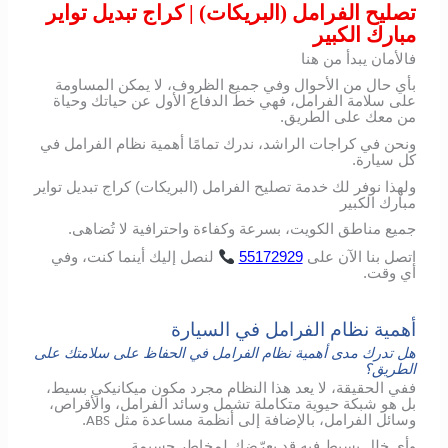
تصليح الفرامل (البريكات) | كراج تبديل تواير
مبارك الكبير
فالأمان يبدأ من هنا
بأي حال من الأحوال وفي جميع الظروف، لا يمكن المساومة
على سلامة الفرامل، فهي خط الدفاع الأول عن حياتك وحياة
من معك على الطريق.
ونحن في كراجات الراشد، ندرك تمامًا أهمية نظام الفرامل في
كل سيارة.
ولهذا نوفر لك خدمة تصليح الفرامل (البريكات) كراج تبديل تواير
مبارك الكبير
جميع مناطق الكويت، بسرعة وكفاءة واحترافية لا تُضاهى.
اتصل
بنا
الآن
على
55172929
لنصل
إليك
أينما
كنت،
وفي
أي
وقت
.
أهمية نظام الفرامل في السيارة
هل تدرك مدى أهمية نظام الفرامل في الحفاظ على سلامتك على
الطريق؟
ففي الحقيقة، لا يعد هذا النظام مجرد مكون ميكانيكي بسيط،
بل هو شبكة حيوية متكاملة تشمل وسائد الفرامل، والأقراص،
وسائل الفرامل، بالإضافة إلى أنظمة مساعدة مثل
.
ABS
وأي خلل بسيط فيه قد يعرّضك لمخاطر جسيمة.