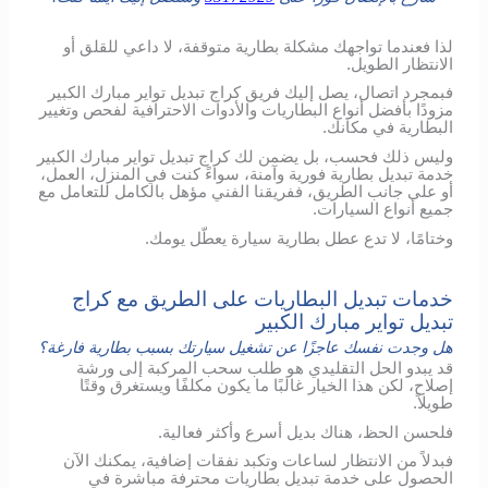
لذا فعندما تواجهك مشكلة بطارية متوقفة، لا داعي للقلق أو
الانتظار الطويل.
فبمجرد اتصال، يصل إليك فريق كراج تبديل تواير مبارك الكبير
مزودًا بأفضل أنواع البطاريات والأدوات الاحترافية لفحص وتغيير
البطارية في مكانك.
وليس ذلك فحسب، بل يضمن لك كراج تبديل تواير مبارك الكبير
خدمة تبديل بطارية فورية وآمنة، سواءً كنت في المنزل، العمل،
أو على جانب الطريق، ففريقنا الفني مؤهل بالكامل للتعامل مع
جميع أنواع السيارات.
وختامًا، لا تدع عطل بطارية سيارة يعطّل يومك.
خدمات تبديل البطاريات على الطريق مع كراج
تبديل تواير مبارك الكبير
هل وجدت نفسك عاجزًا عن تشغيل سيارتك بسبب بطارية فارغة؟
قد يبدو الحل التقليدي هو طلب سحب المركبة إلى ورشة
إصلاح، لكن هذا الخيار غالبًا ما يكون مكلفًا ويستغرق وقتًا
طويلاً.
فلحسن الحظ، هناك بديل أسرع وأكثر فعالية.
فبدلاً من الانتظار لساعات وتكبد نفقات إضافية، يمكنك الآن
الحصول على خدمة تبديل بطاريات محترفة مباشرة في