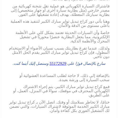
فاشتراك السيارة الكهربائي هو عملية نقل شحنة كهربائية من
مصدر خارجي (مثل بطارية سيارة أخرى أو جهاز متخصص) إلى
بطارية سيارتك المعطلة، بهدف إعادة تشغيلها على الفور.
وهنا يأتي دور كراج تبديل تواير مبارك الكبير لتنفيذ هذه العملية
بأعلى مستوى من الدقة والأمان.
خاصةً وأن السيارات الحديثة تعتمد بشكل كلي على الأنظمة
الإلكترونية، مما يجعل البطارية عنصرًا محوريًا في تشغيل
المحرك والأنظمة الذكية.
ولذلك، عندما تفرغ بطاريتك بسبب نسيان الأضواء أو الاستخدام
المطول، فإن كراج تبديل تواير مبارك الكبير يقدم الحل الأمثل
دون تأخير.
سارع بالإتصال فورًا على
55172929
وسنصل إليك أينما كنت.
بالإضافة إلى ذلك، لا حاجة لطلب المساعدة العشوائية أو
سحب السيارة إلى ورشة بعيدة.
فمع كراج تبديل تواير مبارك الكبير، يتم إجراء الاشتراك
الكهربائي المحترف في موقعك، سواءً في المنزل، العمل، أو
على الطريق.
ختامًا، لا تخاطر بسلامتك أو وقتك. اتصل الآن بـ كراج تبديل تواير
مبارك الكبير الخدمة الموثوقة لاشتراك السيارات، والتي تضمن
لك التشغيل الفوري بكل كفاءة وأمان.