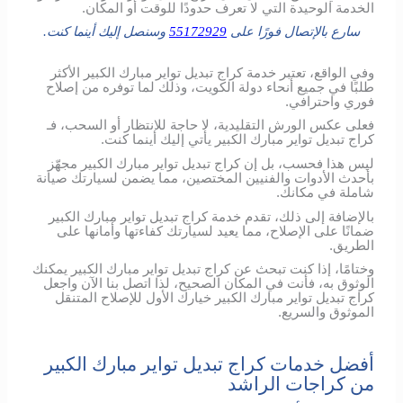
الخدمة الوحيدة التي لا تعرف حدودًا للوقت أو المكان.
سارع بالإتصال فورًا على
55172929
وسنصل إليك أينما كنت.
وفي الواقع، تعتبر خدمة كراج تبديل تواير مبارك الكبير الأكثر
طلبًا في جميع أنحاء دولة الكويت، وذلك لما توفره من إصلاح
فوري واحترافي.
فعلى عكس الورش التقليدية، لا حاجة للانتظار أو السحب، فـ
كراج تبديل تواير مبارك الكبير يأتي إليك أينما كنت.
ليس هذا فحسب، بل إن كراج تبديل تواير مبارك الكبير مجهّز
بأحدث الأدوات والفنيين المختصين، مما يضمن لسيارتك صيانة
شاملة في مكانك.
بالإضافة إلى ذلك، تقدم خدمة كراج تبديل تواير مبارك الكبير
ضمانًا على الإصلاح، مما يعيد لسيارتك كفاءتها وأمانها على
الطريق.
وختامًا، إذا كنت تبحث عن كراج تبديل تواير مبارك الكبير يمكنك
الوثوق به، فأنت في المكان الصحيح، لذا اتصل بنا الآن واجعل
كراج تبديل تواير مبارك الكبير خيارك الأول للإصلاح المتنقل
الموثوق والسريع.
أفضل خدمات كراج تبديل تواير مبارك الكبير
من كراجات الراشد