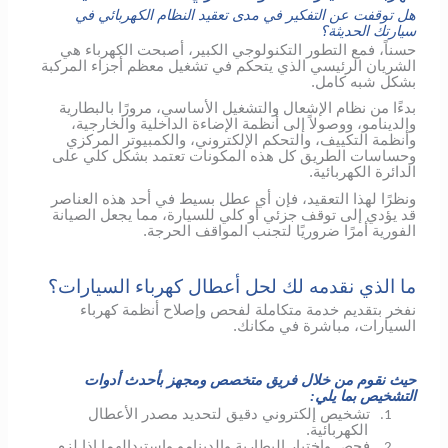
هل توقفت عن التفكير في مدى تعقيد النظام الكهربائي في
سيارتك الحديثة؟
حسناً، فمع التطور التكنولوجي الكبير، أصبحت الكهرباء هي
الشريان الرئيسي الذي يتحكم في تشغيل معظم أجزاء المركبة
بشكل شبه كامل.
بدءًا من نظام الإشعال والتشغيل الأساسي، مرورًا بالبطارية
والدينامو، ووصولاً إلى أنظمة الإضاءة الداخلية والخارجية،
وأنظمة التكييف، والتحكم الإلكتروني، والكمبيوتر المركزي
وحساسات الطريق كل هذه المكونات تعتمد بشكل كلي على
الدائرة الكهربائية.
ونظرًا لهذا التعقيد، فإن أي عطل بسيط في أحد هذه العناصر
قد يؤدي إلى توقف جزئي أو كلي للسيارة، مما يجعل الصيانة
الفورية أمرًا ضروريًا لتجنب المواقف الحرجة.
ما الذي نقدمه لك لحل أعطال كهرباء السيارات؟
نفخر بتقديم خدمة متكاملة لفحص وإصلاح أنظمة كهرباء
السيارات، مباشرة في مكانك.
حيث نقوم من خلال فريق متخصص ومجهز بأحدث أدوات
التشخيص بما يلي:
تشخيص إلكتروني دقيق لتحديد مصدر الأعطال
1.
الكهربائية.
فحص واختبار البطارية والدينامو واستبدالهما إذا لزم
2.