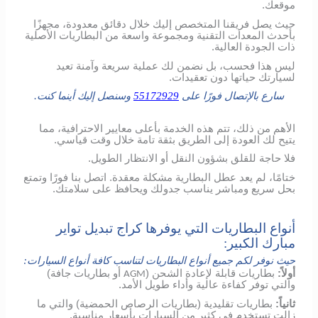
موقعك.
حيث يصل فريقنا المتخصص إليك خلال دقائق معدودة، مجهزًا
بأحدث المعدات التقنية ومجموعة واسعة من البطاريات الأصلية
ذات الجودة العالية.
ليس هذا فحسب، بل نضمن لك عملية سريعة وآمنة تعيد
لسيارتك حياتها دون تعقيدات.
سارع بالإتصال فورًا على
55172929
وسنصل إليك أينما كنت.
الأهم من ذلك، تتم هذه الخدمة بأعلى معايير الاحترافية، مما
يتيح لك العودة إلى الطريق بثقة تامة خلال وقت قياسي.
فلا حاجة للقلق بشؤون النقل أو الانتظار الطويل.
ختامًا، لم يعد عطل البطارية مشكلة معقدة. اتصل بنا فورًا وتمتع
بحل سريع ومباشر يناسب جدولك ويحافظ على سلامتك.
أنواع البطاريات التي يوفرها كراج تبديل تواير
مبارك الكبير:
حيث نوفر لكم جميع أنواع البطاريات لتناسب كافة أنواع السيارات:
أولاً:
بطاريات قابلة لإعادة الشحن (
أو بطاريات جافة)
AGM
والتي توفر كفاءة عالية وأداء طويل الأمد.
ثانياً:
بطاريات تقليدية (بطاريات الرصاص الحمضية) والتي ما
زالت تستخدم في كثير من السيارات بأسعار مناسبة.