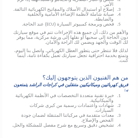
الأمر.
إصلاح أو استبدال الأسلاك والمفاتيح الكهربائية التالفة.
3.
صيانة شاملة لأنظمة الإضاءة الأمامية والخلفية
4.
والضابطة.
فحص وبرمجة كمبيوتر السيارة (
) عند الحاجة.
ECU
5.
والأهم من ذلك، أن جميع هذه الإجراءات تتم في موقع سيارتك
دون الحاجة إلى سحبها أو نقلها إلى ورشة مركزية، مما يوفر
لك الوقت والجهد ويضمن لك الراحة والأمان.
لذلك فلا تنتظر حتى يتطور العطل الكهربائي.
واتصل بنا اليوم،
وتمتع بخدمة احترافية تجعل سيارتك تعمل بكفاءة تامة، أينما
كنت.
من هم الفنيون الذين يتوجهون إليك؟
فريق كهربائيين وميكانيكيين متنقلين في كراجات الراشد يتمتعون
بـ:
خبرة تقنية متعددة التخصصات في الأنظمة الكهربائية
1.
والميكانيكية.
شهادات واعتمادات رسمية من كبرى شركات
2.
السيارات.
معدات متقدمة في مركباتنا المتنقلة لضمان جودة
3.
الفحص والإصلاح.
تشخيص دقيق وسريع مع شرح مفصل للمشكلة والحل.
4.