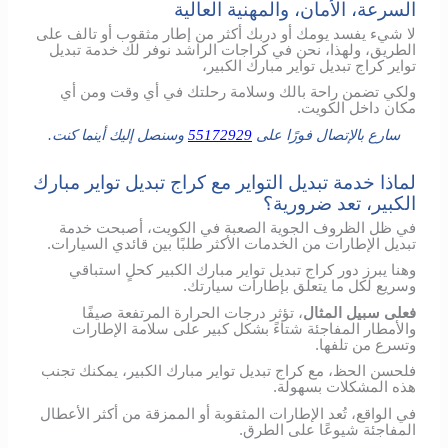
السرعة، الأمان، والمهنية العالية
لا شيء يفسد يومك أو دربك أكثر من إطار مثقوب أو تالف على
الطريق، ولهذا، نحن في كراجات الراشد نوفر لك خدمة تبديل
تواير كراج تبديل تواير مبارك الكبير،
ولكي تضمن راحة بالك وسلامة رحلتك في أي وقت ومن أي
مكان داخل الكويت.
سارع بالإتصال فورًا على
55172929
وسنصل إليك أينما كنت.
لماذا خدمة تبديل التواير مع كراج تبديل تواير مبارك
الكبير، تعد ضرورية؟
في ظل الظروف الجوية الصعبة في الكويت، أصبحت خدمة
تبديل الإطارات من الخدمات الأكثر طلبًا بين قائدي السيارات.
وهنا يبرز دور كراج تبديل تواير مبارك الكبير كحلٍ استباقي
وسريع لكل ما يتعلق بإطارات سيارتك.
فعلى سبيل المثال
، تؤثر درجات الحرارة المرتفعة صيفًا
والأمطار المفاجئة شتاءً بشكل كبير على سلامة الإطارات
وتسرع من تلفها.
فلحسن الحظ، مع كراج تبديل تواير مبارك الكبير، يمكنك تجنب
هذه المشكلات بسهولة.
في الواقع، تُعد الإطارات المثقوبة أو الممزقة من أكثر الأعطال
المفاجئة شيوعًا على الطرق.