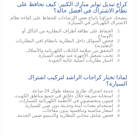
كراج تبديل تواير مبارك الكبير: كيف نحافظ على
نظام الاشتراك في أفضل حالة؟
ينصحك خبراؤنا باتباع بعض الإرشادات للحفاظ على كفاءة نظام
الاشتراك الكهربائي في السيارة:
الحفاظ على نظافة أطراف البطارية من التآكل أو
1.
الأوساخ.
فحص السوائل داخل البطارية بانتظام (في البطاريات
2.
التقليدية).
التحقق من سلامة الكابلات الكهربائية والأسلاك.
3.
تجنب تشغيل الأجهزة عند توقف السيارة.
4.
اختيار بطاريات أصلية عالية الجودة.
5.
لماذا تختار كراجات الراشد لتركيب اشتراك
السيارة؟
خدمة اشتراك طارئ متنقلة طوال 24 ساعة.
1.
استجابة سريعة خلال دقائق في جميع مناطق الكويت.
2.
فنيون متخصصون في الأنظمة الكهربائية للسيارات.
3.
استخدام معدات آمنة وحديثة دون ضرر للسيارة.
4.
أسعار مناسبة وتنافسية بدون مفاجآت.
5.
فحص شامل مجاني للبطارية والدينمو ضمن الخدمة.
6.