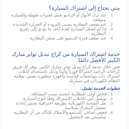
متى تحتاج إلى اشتراك السيارة؟
عند ترك الأنوار أو الراديو يعمل لفترات طويلة والسيارة
1.
متوقفة.
عند ضعف البطارية بسبب البرودة أو الحرارة الشديدة.
2.
إذا لم تُشغل السيارة لعدة أيام، ما يؤدي إلى تفريغ
3.
البطارية.
عند ضعف قدرة الدينمو على شحن البطارية.
4.
خدمة اشتراك السيارة من كراج تبديل تواير مبارك
الكبير الأفضل دائمًا.
فمن خلال خدمة كراج تبديل تواير مبارك الكبير، يوفر لك فريق
كراجات الراشد اشتراكًا فوريًا وآمنًا وذلك باستخدام كابلات
اشتراك ذات مواصفات قياسية وأجهزة متطورة تضمن سلامة
النظام الكهربائي في سيارتك.
خطوات الخدمة تشمل:
فحص أولي للبطارية لتحديد سبب المشكلة.
1.
توصيل آمن لكابلات الاشتراك وفقًا لنوع السيارة.
2.
نقل الشحنة الكهربائية بطريقة احترافية تضمن إعادة
3.
تشغيل المحرك بسلاسة.
فحص إضافي
للدينمو
والأسلاك للتأكد من أن البطارية
4.
ستُشحن بعد التشغيل.