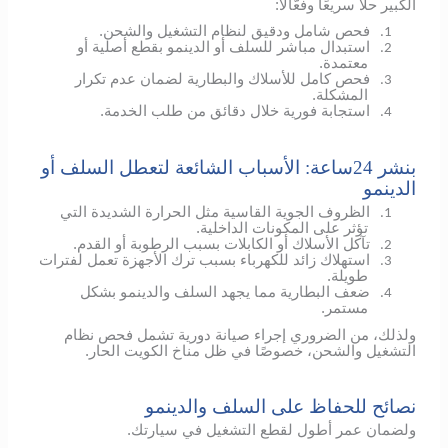
الكبير حلًا سريعًا وفعّالًا:
فحص شامل ودقيق لنظام التشغيل والشحن.
1.
استبدال مباشر للسلف أو الدينمو بقطع أصلية أو
2.
معتمدة.
فحص كامل للأسلاك والبطارية لضمان عدم تكرار
3.
المشكلة.
استجابة فورية خلال دقائق من طلب الخدمة.
4.
بنشر 24ساعة: الأسباب الشائعة لتعطل السلف أو
الدينمو
الظروف الجوية القاسية مثل الحرارة الشديدة التي
1.
تؤثر على المكونات الداخلية.
تآكل الأسلاك أو الكابلات بسبب الرطوبة أو القدم.
2.
استهلاك زائد للكهرباء بسبب ترك الأجهزة تعمل لفترات
3.
طويلة.
ضعف البطارية مما يجهد السلف والدينمو بشكل
4.
مستمر.
ولذلك، من الضروري إجراء صيانة دورية تشمل فحص نظام
التشغيل والشحن، خصوصًا في ظل مناخ الكويت الحار.
نصائح للحفاظ على السلف والدينمو
ولضمان عمر أطول لقطع التشغيل في سيارتك.