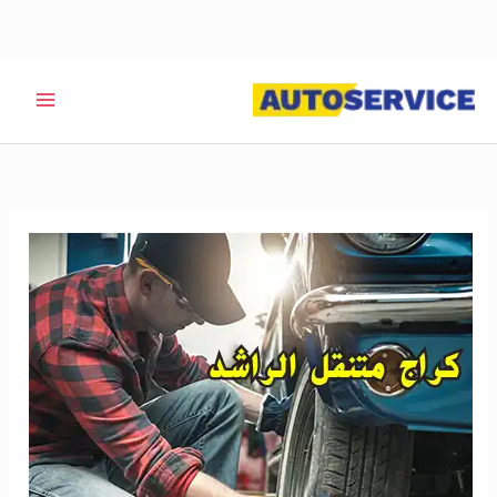
خطي
لى
لمحتوى