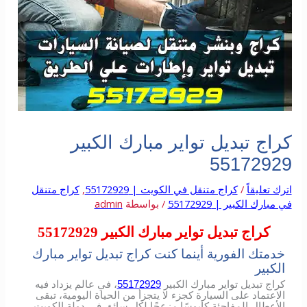
كراج تبديل تواير مبارك الكبير
55172929
اترك تعليقاً
/
كراج متنقل في الكويت | 55172929
,
كراج متنقل
في مبارك الكبير | 55172929
/ بواسطة
admin
كراج تبديل تواير مبارك الكبير 55172929
خدمتك الفورية أينما كنت كراج تبديل تواير مبارك
الكبير
كراج تبديل تواير مبارك الكبير
55172929
، في عالم يزداد فيه
الاعتماد على السيارة كجزء لا يتجزأ من الحياة اليومية، تبقى
الأعطال المفاجئة كابوسًا مزعجًا لكل سائق في دولة الكويت.