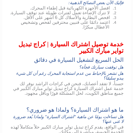
فإليك الآن بعض النصائح الذهبية:
افصل الأجهزة الكهربائية قبل إطفاء المحرك.
1.
لا تترك الإضاءة تعمل لفترات طويلة عند توقف السيارة.
2.
افحص البطارية والأسلاك كل 6 أشهر على الأقل.
3.
اعتمد دائمًا على فنيين محترفين لفحص وتشخيص
4.
الأعطال مبكرًا.
خدمة توصيل اشتراك السيارة | كراج تبديل
تواير مبارك الكبير
الحل السريع لتشغيل السيارة في دقائق
هل توقفت سيارتك فجأة؟
هل تشعر بالإحباط من عدم استجابة المحرك رغم أن كل شيء
يبدو سليمًا؟
حسناُ، لا تفقد أعصابك، فنحن في كراجات الراشد نوفر لك
خدمة عمل اشتراك السيارة كراج تبديل تواير مبارك الكبير في
جميع مناطق الكويت، لحل المشكلة فورًا وبأقل مجهود.
ما هو اشتراك السيارة؟ ولماذا هو ضروري؟
هل تساءلت يومًا عن ماهية "اشتراك السيارة" ولماذا يُعد ضرورة
لا غنى عنها؟
في الواقع، يقدم كراج تبديل تواير مبارك الكبير حلاً متكاملاً لهذه
الخدمة الحيوية، مباشرة إلى مكانك.