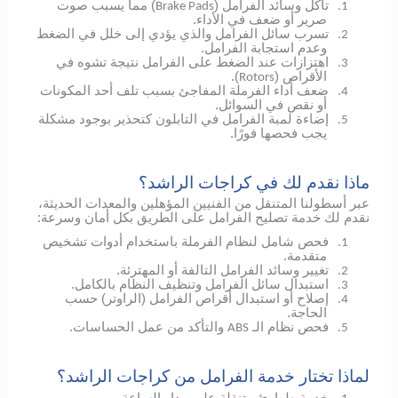
تآكل وسائد الفرامل (
) مما يسبب صوت
Brake Pads
1.
صرير أو ضعف في الأداء.
تسرب سائل الفرامل والذي يؤدي إلى خلل في الضغط
2.
وعدم استجابة الفرامل.
اهتزازات عند الضغط على الفرامل نتيجة تشوه في
3.
الأقراص (
).
Rotors
ضعف أداء الفرملة المفاجئ بسبب تلف أحد المكونات
4.
أو نقص في السوائل.
إضاءة لمبة الفرامل في التابلون كتحذير بوجود مشكلة
5.
يجب فحصها فورًا.
ماذا نقدم لك في كراجات الراشد؟
عبر أسطولنا المتنقل من الفنيين المؤهلين والمعدات الحديثة،
نقدم لك خدمة تصليح الفرامل على الطريق بكل أمان وسرعة:
فحص شامل لنظام الفرملة باستخدام أدوات تشخيص
1.
متقدمة.
تغيير وسائد الفرامل التالفة أو المهترئة.
2.
استبدال سائل الفرامل وتنظيف النظام بالكامل.
3.
إصلاح أو استبدال أقراص الفرامل (الراوتر) حسب
4.
الحاجة.
فحص نظام الـ
والتأكد من عمل الحساسات.
ABS
5.
لماذا تختار خدمة الفرامل من كراجات الراشد؟
خدمة طوارئ متنقلة على مدار الساعة.