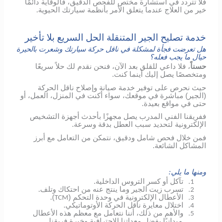
فلا تتردد في استشارة مختص للفحص الدقيق، فالوقاية دائمًا
خير من العلاج عندما يتعلق الأمر بأنظمة سيارتك الحيوية.
خدمة تصليح الجير المتنقلة الحل السريع بلا تأخير
هل تعرضت فجأة لمشكلة في ناقل حركة سيارتك وشعرت بالحيرة
حيال ما يجب فعله؟
حسناً
، فلا داعي للقلق بعد الآن، فنحن نقدم لك حلاً سريعًا
ومتخصصًا يصل إليك أينما كنت.
حيث نحرص على توفير خدمة صيانة وإصلاح ناقل الحركة
(الجير) مباشرة في موقعك، سواء أكنت في المنزل، العمل، أو
حتى في مواقع بعيدة.
ففريقنا الفني المدرب يصل مجهزًا بأحدث أجهزة التشخيص
الإلكترونية لتحديد سبب العطل بدقة وسرعة.
فمن خلال فحص شامل ودقيق، نتمكن من التعامل مع أبرز
المشاكل الشائعة.
ومنها ما يلي:
تآكل أو كسر التروس الداخلية.
1.
تسرب زيت الجير وما ينتج عنه من احتكاك وتلف.
2.
الأعطال الإلكترونية في وحدة التحكم (
).
TCM
3.
اختلال معايرة ناقل الحركة الأوتوماتيكي.
4.
والأهم من ذلك، أننا نتعامل مع معظم هذه الأعطال
5.
ميدانيًا بفضل معداتنا الاحترافية وخبرة فريقنا.