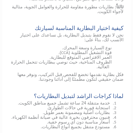
ثالثاً:
بطاريات مطورة مقاومة للحرارة والعوامل الجوية، مثالية
لأجواء الكويت.
كيفية اختيار البطارية المناسبة لسيارتك
نحن لا نقوم فقط بتبديل البطارية، بل نساعدك على اختيار
الأنسب لك، بناءً على:
نوع السيارة وسعة المحرك.
قوة التشغيل المطلوبة (
).
CCA
العمر الافتراضي المتوقع للبطارية.
الظروف المناخية، حيث نوصي ببطاريات تتحمل الحرارة
العالية.
فكل بطارية نقدمها تخضع للفحص قبل التركيب، ونوفر معها
ضمان حقيقي لتكون مطمئنًا إلى أدائنا وجودتنا.
لماذا كراجات الراشد لتبديل البطاريات؟
خدمة متنقلة 24 ساعة تشمل جميع مناطق الكويت.
1.
استجابة فورية في حالات الطوارئ.
2.
بطاريات أصلية ومضمونة بعمر طويل.
3.
فنيون محترفون بخبرة عالية في صيانة أنظمة الكهرباء.
4.
أسعار مناسبة دون أي رسوم خفية.
5.
مستودع متنقل بجميع أنواع البطاريات.
6.