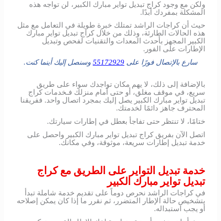
ولكن مع وجود كراج تبديل تواير مبارك الكبير، لن تواجه هذه
المشكلة بمفردك أبدًا.
حيث أن كراجات الراشد تمتلك خبرة طويلة في التعامل مع مثل
هذه الحالات الطارئة، وذلك من خلال كراج تبديل تواير مبارك
الكبير المجهز بأحدث المعدات والتقنيات لفحص وتبديل
الإطارات على الفور.
سارع بالإتصال فورًا على
55172929
وسنصل إليك أينما كنت.
بالإضافة إلى ذلك، لا يهم مكان تواجدك سواء على طريق
سريع، في موقف مغلق، أو حتى أمام منزلك فـخدمات كراج
تبديل تواير مبارك الكبير يصل إليك بمجرد اتصال واحد. ففريقنا
المحترف جاهز دائمًا لخدمتك.
ختامًا، لا تنتظر حتى تفاجأ بعطل في إطارات سيارتك.
اتصل الآن بفريق كراج تبديل تواير مبارك الكبير واحصل على
خدمة تبديل إطارات سريعة، موثوقة، وفي مكانك.
خدمة تبديل التواير على الطريق مع كراج
تبديل تواير مبارك الكبير
في كراجات الراشد نحرص دوماً على تقديم خدمة شاملة تبدأ
بتشخيص حالة الإطار المتضرر، ثم نقرر ما إذا كان يمكن إصلاحه
أو يجب استبداله.