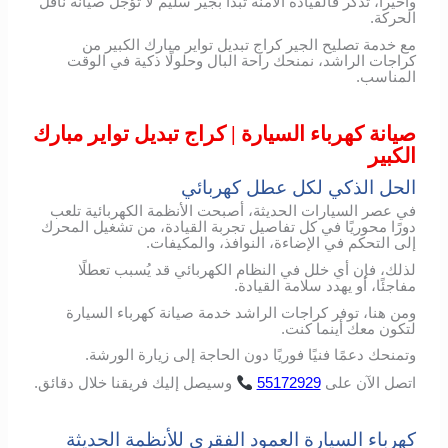
وأخيراً، تذكر فالقيادة الآمنة تبدأ بجير سليم لا تؤجل صيانة ناقل
الحركة.
مع خدمة تصليح الجير كراج تبديل تواير مبارك الكبير من
كراجات الراشد، نمنحك راحة البال وحلولًا ذكية في الوقت
المناسب.
صيانة كهرباء السيارة | كراج تبديل تواير مبارك
الكبير
الحل الذكي لكل عطل كهربائي
في عصر السيارات الحديثة، أصبحت الأنظمة الكهربائية تلعب
دورًا محوريًا في كل تفاصيل تجربة القيادة، من تشغيل المحرك
إلى التحكم في الإضاءة، النوافذ، والمكيفات.
لذلك، فإن أي خلل في النظام الكهربائي قد يُسبب تعطلًا
مفاجئًا، أو يهدد سلامة القيادة.
ومن هنا، توفر كراجات الراشد خدمة صيانة كهرباء السيارة
لتكون معك أينما كنت.
وتمنحك دعمًا فنيًا فوريًا دون الحاجة إلى زيارة الورشة.
اتصل
الآن
على
55172929
وسيصل
إليك
فريقنا
خلال
دقائق
.
كهرباء السيارة العمود الفقري للأنظمة الحديثة