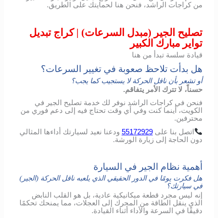
من كراجات الراشد، فنحن هنا لحمايتك على الطريق.
تصليح الجير (مبدل السرعات) | كراج تبديل
تواير مبارك الكبير
قيادة سلسة تبدأ من هنا
هل بدأت تلاحظ صعوبة في تغيير السرعات؟
أو تشعر بأن ناقل الحركة لا يستجيب كما يجب؟
حسناً، لا تترك الأمر يتفاقم.
فنحن في كراجات الراشد نوفر لك خدمة تصليح الجير في
الكويت، أينما كنت وفي أي وقت تحتاج فيه إلى دعم فوري من
محترفين.
اتصل
بنا
على
55172929
ودعنا
نعيد
لسيارتك
أداءها
المثالي
دون
الحاجة
إلى
زيارة
الورشة
.
أهمية نظام الجير في السيارة
هل فكرت يومًا في الدور الحقيقي الذي يلعبه ناقل الحركة (الجير)
في سيارتك؟
إنه ليس مجرد قطعة ميكانيكية عادية، بل هو القلب النابض
الذي ينقل الطاقة من المحرك إلى العجلات، مما يمنحك تحكمًا
دقيقًا في السرعة والأداء أثناء القيادة.