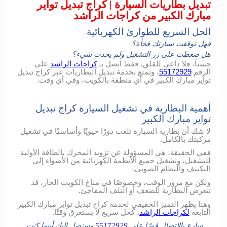
تبديل بطاريات السيارة | كراج تبديل تواير
مبارك الكبير من كراجات الراشد
الحل السريع للطوارئ الكهربائية
فهل توقفت سيارتك فجأة؟
هل ضغطت على زر التشغيل ولم يحدث شيء؟
حسناً، فلا داعي للقلق، فقط اتصل بـ
كراجات الراشد
على
الرقم
55172929
، وتمتع بخدمة تبديل البطاريات عبر كراج تبديل
تواير مبارك الكبير في أي منطقة بالكويت، وفي أي وقت.
أهمية البطارية في تشغيل السيارة كراج تبديل
تواير مبارك الكبير
لا شك أن بطارية السيارة تلعب دورًا حيويًا وأساسيًا في تشغيل
مركبتك بالكامل.
ففي الحقيقة، هي المسؤولة عن تزويد المحرك بالطاقة الأولية
للتشغيل، وتشغيل جميع الأنظمة الكهربائية من الأضواء إلى
التكييف والنظام الصوتي.
ولكن مع مرور الوقت، وخصوصًا في مناخ الكويت الحار، قد
تتعرض البطارية للضعف أو التلف المفاجئ.
وهنا يظهر التميز الحقيقي لخدمة كراج تبديل تواير مبارك الكبير
التابعة
لكراجات الراشد
، كحل سريع لا يستغرق وقتًا.
سارع بالإتصال فورًا على
55172929
وسنصل إليك أينما كنت.