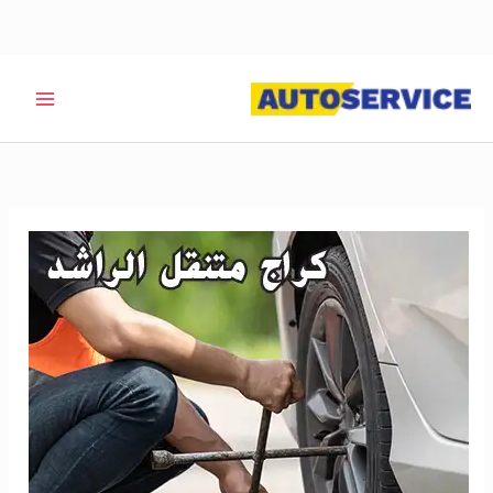
خطي
لى
لمحتوى