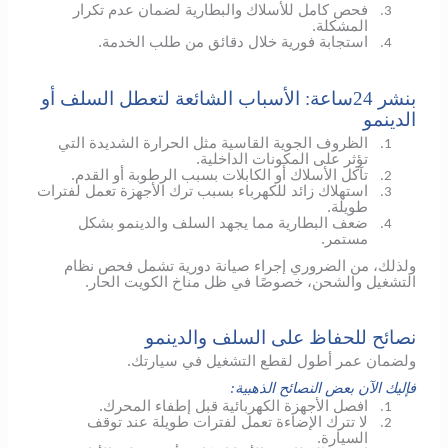
فحص كامل للأسلاك والبطارية لضمان عدم تكرار
3.
المشكلة.
استجابة فورية خلال دقائق من طلب الخدمة.
4.
بنشر 24ساعة: الأسباب الشائعة لتعطل السلف أو
الدينمو
الظروف الجوية القاسية مثل الحرارة الشديدة التي
1.
تؤثر على المكونات الداخلية.
تآكل الأسلاك أو الكابلات بسبب الرطوبة أو القدم.
2.
استهلاك زائد للكهرباء بسبب ترك الأجهزة تعمل لفترات
3.
طويلة.
ضعف البطارية مما يجهد السلف والدينمو بشكل
4.
مستمر.
ولذلك، من الضروري إجراء صيانة دورية تشمل فحص نظام
التشغيل والشحن، خصوصًا في ظل مناخ الكويت الحار.
نصائح للحفاظ على السلف والدينمو
ولضمان عمر أطول لقطع التشغيل في سيارتك.
فإليك الآن بعض النصائح الذهبية:
افصل الأجهزة الكهربائية قبل إطفاء المحرك.
1.
لا تترك الإضاءة تعمل لفترات طويلة عند توقف
2.
السيارة.