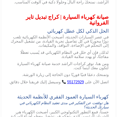
الراشد، نمنحك راحة البال وحلولًا ذكية في الوقت المناسب.
صيانة كهرباء السيارة | كراج تبديل تاير
الفروانية
الحل الذكي لكل عطل كهربائي
في عصر السيارات الحديثة، أصبحت الأنظمة الكهربائية تلعب
دورًا محوريًا في كل تفاصيل تجربة القيادة، من تشغيل المحرك
إلى التحكم في الإضاءة، النوافذ، والمكيفات.
لذلك، فإن أي خلل في النظام الكهربائي قد يُسبب تعطلًا
مفاجئًا، أو يهدد سلامة القيادة.
ومن هنا، توفر كراجات الراشد خدمة صيانة كهرباء السيارة
لتكون معك أينما كنت.
وتمنحك دعمًا فنيًا فوريًا دون الحاجة إلى زيارة الورشة.
اتصل
الآن
على
55172929
وسيصل
إليك
فريقنا
خلال
دقائق
.
كهرباء السيارة العمود الفقري للأنظمة الحديثة
هل توقفت عن التفكير في مدى تعقيد النظام الكهربائي في
سيارتك الحديثة؟
حسناً، فمع التطور التكنولوجي الكبير، أصبحت الكهرباء هي
الشريان الرئيسي الذي يتحكم في تشغيل معظم أجزاء المركبة