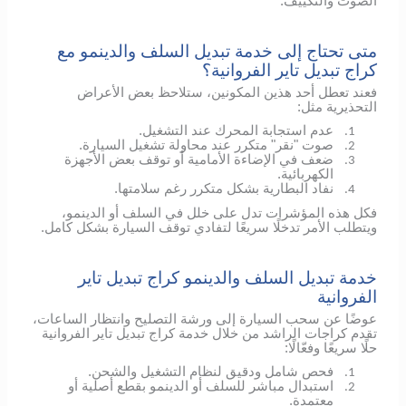
الصوت والتكييف.
متى تحتاج إلى خدمة تبديل السلف والدينمو مع
كراج تبديل تاير الفروانية؟
فعند تعطل أحد هذين المكونين، ستلاحظ بعض الأعراض
التحذيرية مثل:
عدم استجابة المحرك عند التشغيل.
1.
صوت "نقر" متكرر عند محاولة تشغيل السيارة.
2.
ضعف في الإضاءة الأمامية أو توقف بعض الأجهزة
3.
الكهربائية.
نفاد البطارية بشكل متكرر رغم سلامتها.
4.
فكل هذه المؤشرات تدل على خلل في السلف أو الدينمو،
ويتطلب الأمر تدخلًا سريعًا لتفادي توقف السيارة بشكل كامل.
خدمة تبديل السلف والدينمو كراج تبديل تاير
الفروانية
عوضًا عن سحب السيارة إلى ورشة التصليح وانتظار الساعات،
تقدم كراجات الراشد من خلال خدمة كراج تبديل تاير الفروانية
حلًا سريعًا وفعّالًا:
فحص شامل ودقيق لنظام التشغيل والشحن.
1.
استبدال مباشر للسلف أو الدينمو بقطع أصلية أو
2.
معتمدة.