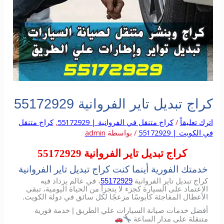
كراج تبديل تاير الفروانية 55172929
اترك تعليقاً
/
كراج متنقل في الفروانية | 55172929
,
كراج متنقل
في الكويت | 55172929
/ بواسطة
admin
كراج تبديل تاير الفروانية 55172929
خدمتك الفورية أينما كنت كراج تبديل تاير الفروانية
كراج تبديل تاير الفروانية
55172929
، في عالم يزداد فيه
الاعتماد على السيارة كجزء لا يتجزأ من الحياة اليومية، تبقى
الأعطال المفاجئة كابوسًا مزعجًا لكل سائق في دولة الكويت.
أفضل خدمات صيانة السيارات علي الطريق | خدمة فورية
متنقلة على مدار الساعة