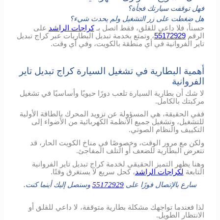
فهل توقفت سيارتك فجأة؟
هل ضغطت على زر التشغيل ولم يحدث شيء؟
حسناً، فلا داعي للقلق، فقط اتصل بـ
كراجات الراشد
على
الرقم
55172929
، وتمتع بخدمة تبديل البطاريات عبر كراج تبديل
تاير الفروانية في أي منطقة بالكويت، وفي أي وقت.
أهمية البطارية في تشغيل السيارة كراج تبديل تاير
الفروانية
لا شك أن بطارية السيارة تلعب دورًا حيويًا وأساسيًا في تشغيل
مركبتك بالكامل.
ففي الحقيقة، هي المسؤولة عن تزويد المحرك بالطاقة الأولية
للتشغيل، وتشغيل جميع الأنظمة الكهربائية من الأضواء إلى
التكييف والنظام الصوتي.
ولكن مع مرور الوقت، وخصوصًا في مناخ الكويت الحار، قد
تتعرض البطارية للضعف أو التلف المفاجئ.
وهنا يظهر التميز الحقيقي لخدمة كراج تبديل تاير الفروانية
التابعة
لكراجات الراشد
، كحل سريع لا يستغرق وقتًا.
سارع بالإتصال فورًا على
55172929
وسنصل إليك أينما كنت.
لذا فعندما تواجهك مشكلة بطارية متوقفة، لا داعي للقلق أو
الانتظار الطويل.