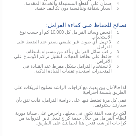
ضمان على القطع المستبدلة والخدمة المقدمة.
4.
أسعار شفافة وتنافسية دون تكاليف خفية.
5.
نصائح للحفاظ على كفاءة الفرامل:
افحص وسائد الفرامل كل 10,000 كم أو حسب نوع
1.
الاستخدام.
لا تهمل أي صوت غير طبيعي يصدر عند الضغط على
2.
الفرامل.
راقب سائل الفرامل وتأكد من مستواه بانتظام.
3.
حافظ على نظافة العجلات لتقليل تراكم الأوساخ على
4.
الأقراص.
لا تستخدم الفرامل بشكل مفرط عند القيادة في
5.
المنحدرات استخدم تقنيات القيادة الذكية.
لذا فالأمان بين يديك مع كراجات الراشد تصليح البريكات على
الطريق بلمسة احترافية
ففي كل مرة تضغط فيها على دواسة الفرامل، فأنت تثق بأن
سيارتك ستتوقف.
لكن دع هذه الثقة تكون في محلها، واحرص على صيانة دورية
لنظام الفرامل من خلال خدمة كراج تبديل تاير الفروانية من
كراجات الراشد، فنحن هنا لحمايتك على الطريق.