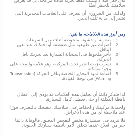
فأي خلل فيه لا يسبب فقط تجربة قيادة مزعجة، بل قد يعرض
سلامتك للخطر أيضًا.
ولذلك، من الضروري أن تتعرف على العلامات التحذيرية التي
تشير إلى بداية تلف الجير.
ومن أبرز هذه العلامات، ما يلي:
صعوبة أو خشونة ملحوظة أثناء تبديل السرعات.
1.
أصوات غير طبيعية مثل طقطقة أو احتكاك عند تغيير
2.
الناقل.
تأخر ملحوظ في استجابة السيارة بعد تحريك ناقل
3.
الحركة.
تسرب زيت الجير تحت المركبة، وهو علامة واضحة على
4.
وجود مشكلة.
إضاءة لمبة التحذير الخاصة بناقل الحركة (
Transmission
5.
) في لوحة القيادة.
Warning
لذا فتذكر دائمًا أن تجاهل هذه العلامات قد يؤدي إلى أعطال
باهظة التكلفة أو حتى تعطيل كامل للسيارة.
ولحماية مركبتك والحفاظ على سلامتك، ننصحك بالتصرف فورًا
عند ملاحظة أي من هذه الأعراض.
فلا تتردد في استشارة مختص للفحص الدقيق، فالوقاية دائمًا
خير من العلاج عندما يتعلق الأمر بأنظمة سيارتك الحيوية.