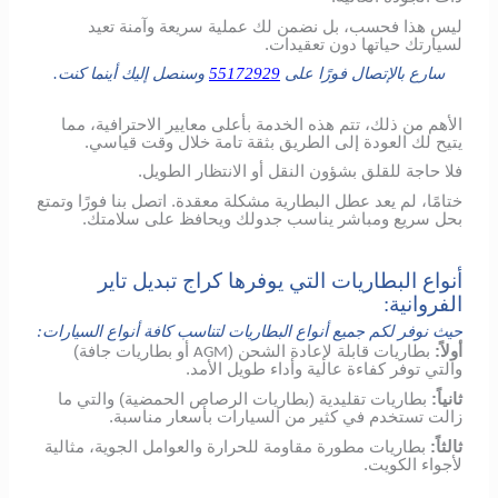
ليس هذا فحسب، بل نضمن لك عملية سريعة وآمنة تعيد
لسيارتك حياتها دون تعقيدات.
سارع بالإتصال فورًا على
55172929
وسنصل إليك أينما كنت.
الأهم من ذلك، تتم هذه الخدمة بأعلى معايير الاحترافية، مما
يتيح لك العودة إلى الطريق بثقة تامة خلال وقت قياسي.
فلا حاجة للقلق بشؤون النقل أو الانتظار الطويل.
ختامًا، لم يعد عطل البطارية مشكلة معقدة. اتصل بنا فورًا وتمتع
بحل سريع ومباشر يناسب جدولك ويحافظ على سلامتك.
أنواع البطاريات التي يوفرها كراج تبديل تاير
الفروانية:
حيث نوفر لكم جميع أنواع البطاريات لتناسب كافة أنواع السيارات:
أولاً:
بطاريات قابلة لإعادة الشحن (
أو بطاريات جافة)
AGM
والتي توفر كفاءة عالية وأداء طويل الأمد.
ثانياً:
بطاريات تقليدية (بطاريات الرصاص الحمضية) والتي ما
زالت تستخدم في كثير من السيارات بأسعار مناسبة.
ثالثاً:
بطاريات مطورة مقاومة للحرارة والعوامل الجوية، مثالية
لأجواء الكويت.