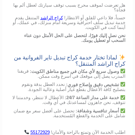
هل تعرضت لموقف محرج بسبب توقف سيارتك لعطل ألم بها
فجأة؟
حسناً، فلا داعي للقلق أو الانتظار!
كراج الراشد
المتنقل يقدم
خدمة تبديل سلف احترافية وسريعة أمام منزلك، في عملك، أو
أينما كنت في الكويت.
نحن نصل إليك فورًا، لتحصل على الحل الأمثل دون عناء
السحب أو تعطيل يومك.
لماذا تختار خدمة كراج تبديل تاير الفروانية من
كراج الراشد المتنقل؟
وصول
سريع
لأي
مكان
في
جميع مناطق الكويت
:
فريقنا
المدرب
يصل
إلى
موقعك
في
أسرع
وقت
ممكن
.
تشخيص
دقيق
وإصلاح
فوري
:
نحدد
العطل
بدقة
ونقوم
بتصليح
كافة الأعطال
بقطع
غيار
أصلية
وعالية
الجودة
.
خدمة
على
مدار
الساعة
24/7:
الأعطال
لا
تنتظر،
وخدمتنا
لا
تتوقف
.
نحن
جاهزون
لمساعدتك
في
أي
وقت
.
أسعار
تنافسية
وشفافة
:
تحصل
على
أفضل
سعر
مع
ضمان
شامل
على
الخدمة
والقطع
المُستخدمة
.
اطلب
الخدمة
الآن
وتمتع
بالراحة
والأمان
!
55172929