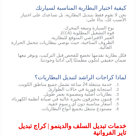
كيفية اختيار البطارية المناسبة لسيارتك
نحن لا نقوم فقط بتبديل البطارية، بل نساعدك على اختيار
الأنسب لك، بناءً على:
نوع السيارة وسعة المحرك.
قوة التشغيل المطلوبة (
).
CCA
العمر الافتراضي المتوقع للبطارية.
الظروف المناخية، حيث نوصي ببطاريات تتحمل الحرارة
العالية.
فكل بطارية نقدمها تخضع للفحص قبل التركيب، ونوفر معها
ضمان حقيقي لتكون مطمئنًا إلى أدائنا وجودتنا.
لماذا كراجات الراشد لتبديل البطاريات؟
خدمة متنقلة 24 ساعة تشمل جميع مناطق الكويت.
1.
استجابة فورية في حالات الطوارئ.
2.
بطاريات أصلية ومضمونة بعمر طويل.
3.
فنيون محترفون بخبرة عالية في صيانة أنظمة الكهرباء.
4.
أسعار مناسبة دون أي رسوم خفية.
5.
مستودع متنقل بجميع أنواع البطاريات.
6.
خدمات تبديل السلف والدينمو | كراج تبديل
تاير الفروانية