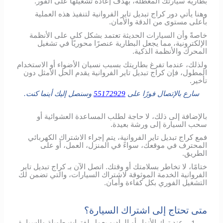
بطارية سيارتك المعطلة، بهدف إعادة تشغيلها على الفور.
وهنا يأتي دور كراج تبديل تاير الفروانية لتنفيذ هذه العملية
بأعلى مستوى من الدقة والأمان.
خاصةً وأن السيارات الحديثة تعتمد بشكل كلي على الأنظمة
الإلكترونية، مما يجعل البطارية عنصرًا محوريًا في تشغيل
المحرك والأنظمة الذكية.
ولذلك، عندما تفرغ بطاريتك بسبب نسيان الأضواء أو الاستخدام
المطول، فإن كراج تبديل تاير الفروانية يقدم الحل الأمثل دون
تأخير.
سارع بالإتصال فورًا على
55172929
وسنصل إليك أينما كنت.
بالإضافة إلى ذلك، لا حاجة لطلب المساعدة العشوائية أو
سحب السيارة إلى ورشة بعيدة.
فمع كراج تبديل تاير الفروانية، يتم إجراء الاشتراك الكهربائي
المحترف في موقعك، سواءً في المنزل، العمل، أو على
الطريق.
ختامًا، لا تخاطر بسلامتك أو وقتك. اتصل الآن بـ كراج تبديل تاير
الفروانية الخدمة الموثوقة لاشتراك السيارات، والتي تضمن لك
التشغيل الفوري بكل كفاءة وأمان.
متى تحتاج إلى اشتراك السيارة؟
عند ترك الأنوار أو الراديو يعمل لفترات طويلة والسيارة