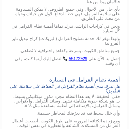
فالأمان يبدأ من هنا
بأي حال من الأحوال وفي جميع الظروف، لا يمكن المساومة
على سلامة الفرامل، فهي خط الدفاع الأول عن حياتك وحياة
من معك على الطريق.
ونحن في كراجات الراشد، ندرك تمامًا أهمية نظام الفرامل في
كل سيارة.
ولهذا نوفر لك خدمة تصليح الفرامل (البريكات) كراج تبديل تاير
الفروانية
جميع مناطق الكويت، بسرعة وكفاءة واحترافية لا تُضاهى.
اتصل
بنا
الآن
على
55172929
لنصل
إليك
أينما
كنت،
وفي
أي
وقت
.
أهمية نظام الفرامل في السيارة
هل تدرك مدى أهمية نظام الفرامل في الحفاظ على سلامتك على
الطريق؟
ففي الحقيقة، لا يعد هذا النظام مجرد مكون ميكانيكي بسيط،
بل هو شبكة حيوية متكاملة تشمل وسائد الفرامل، والأقراص،
وسائل الفرامل، بالإضافة إلى أنظمة مساعدة مثل
.
ABS
وأي خلل بسيط فيه قد يعرّضك لمخاطر جسيمة.
ومع زيادة الكثافة المرورية على طرق الكويت، أصبحت أعطال
الفرامل من المشكلات الشائعة والخطيرة في نفس الوقت.