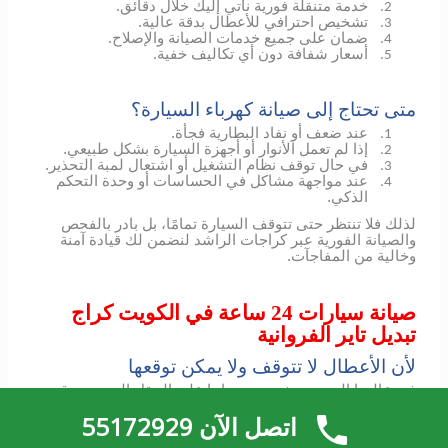
خدمة متنقلة فورية نأتي إليك خلال دقائق.
2.
تشخيص احترافي للأعطال بدقة عالية.
3.
ضمان على جميع خدمات الصيانة والإصلاح.
4.
أسعار شفافة دون أي تكاليف خفية.
5.
متى تحتاج إلى صيانة كهرباء السيارة؟
عند ضعف أو نفاد البطارية فجأة.
1.
إذا لم تعمل الأنوار أو أجهزة السيارة بشكل طبيعي.
2.
في حال توقف نظام التشغيل أو اشتعال لمبة التحذير.
3.
عند مواجهة مشاكل في الحساسات أو وحدة التحكم
4.
الذكي.
لذلك فلا تنتظر حتى تتوقف السيارة تمامًا، بل بادر بالفحص
والصيانة الفورية عبر كراجات الراشد لنضمن لك قيادة آمنة
وخالية من المفاجآت.
صيانة سيارات 24 ساعة في الكويت كراج
تبديل تاير الفروانية
لأن الأعطال لا تتوقف ولا يمكن توقعها
في عالمنا اليوم، حيث تعتمد حياتنا على التنقل المستمر، قد
تواجهك مواقف غير متوقعة تجعل سيارتك تتوقف عن العمل
اتصل الآن 55172929
فجأة.