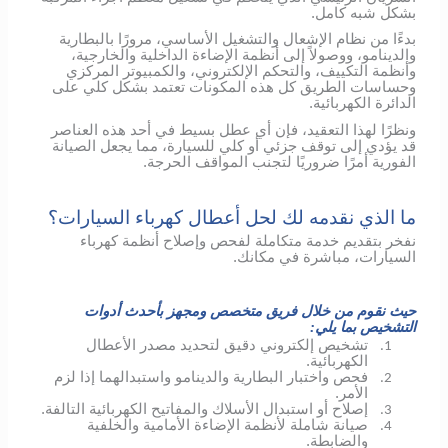
بشكل شبه كامل.
بدءًا من نظام الإشعال والتشغيل الأساسي، مرورًا بالبطارية
والدينامو، ووصولاً إلى أنظمة الإضاءة الداخلية والخارجية،
وأنظمة التكييف، والتحكم الإلكتروني، والكمبيوتر المركزي
وحساسات الطريق كل هذه المكونات تعتمد بشكل كلي على
الدائرة الكهربائية.
ونظرًا لهذا التعقيد، فإن أي عطل بسيط في أحد هذه العناصر
قد يؤدي إلى توقف جزئي أو كلي للسيارة، مما يجعل الصيانة
الفورية أمرًا ضروريًا لتجنب المواقف الحرجة.
ما الذي نقدمه لك لحل أعطال كهرباء السيارات؟
نفخر بتقديم خدمة متكاملة لفحص وإصلاح أنظمة كهرباء
السيارات، مباشرة في مكانك.
حيث نقوم من خلال فريق متخصص ومجهز بأحدث أدوات
التشخيص بما يلي:
تشخيص إلكتروني دقيق لتحديد مصدر الأعطال
1.
الكهربائية.
فحص واختبار البطارية والدينامو واستبدالهما إذا لزم
2.
الأمر.
إصلاح أو استبدال الأسلاك والمفاتيح الكهربائية التالفة.
3.
صيانة شاملة لأنظمة الإضاءة الأمامية والخلفية
4.
والضابطة.