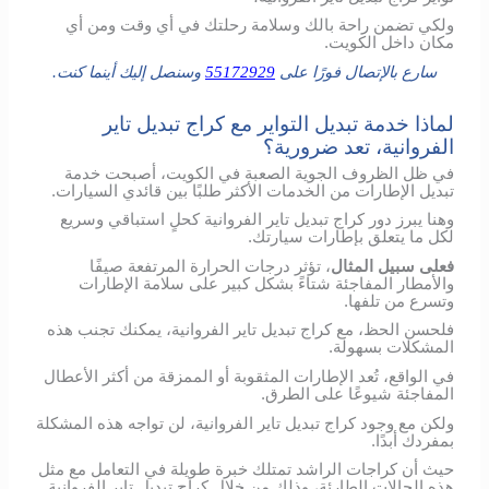
ولكي تضمن راحة بالك وسلامة رحلتك في أي وقت ومن أي
مكان داخل الكويت.
سارع بالإتصال فورًا على
55172929
وسنصل إليك أينما كنت.
لماذا خدمة تبديل التواير مع كراج تبديل تاير
الفروانية، تعد ضرورية؟
في ظل الظروف الجوية الصعبة في الكويت، أصبحت خدمة
تبديل الإطارات من الخدمات الأكثر طلبًا بين قائدي السيارات.
وهنا يبرز دور كراج تبديل تاير الفروانية كحلٍ استباقي وسريع
لكل ما يتعلق بإطارات سيارتك.
فعلى سبيل المثال
، تؤثر درجات الحرارة المرتفعة صيفًا
والأمطار المفاجئة شتاءً بشكل كبير على سلامة الإطارات
وتسرع من تلفها.
فلحسن الحظ، مع كراج تبديل تاير الفروانية، يمكنك تجنب هذه
المشكلات بسهولة.
في الواقع، تُعد الإطارات المثقوبة أو الممزقة من أكثر الأعطال
المفاجئة شيوعًا على الطرق.
ولكن مع وجود كراج تبديل تاير الفروانية، لن تواجه هذه المشكلة
بمفردك أبدًا.
حيث أن كراجات الراشد تمتلك خبرة طويلة في التعامل مع مثل
هذه الحالات الطارئة، وذلك من خلال كراج تبديل تاير الفروانية