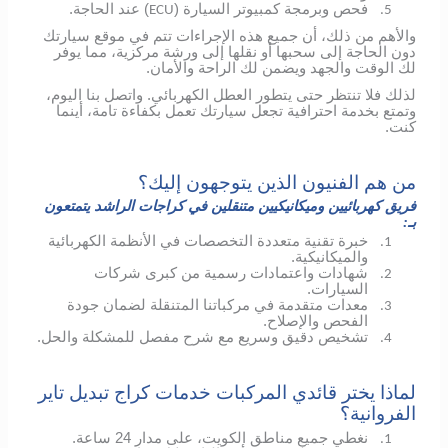
فحص وبرمجة كمبيوتر السيارة (
) عند الحاجة.
ECU
5.
والأهم من ذلك، أن جميع هذه الإجراءات تتم في موقع سيارتك
دون الحاجة إلى سحبها أو نقلها إلى ورشة مركزية، مما يوفر
لك الوقت والجهد ويضمن لك الراحة والأمان.
لذلك فلا تنتظر حتى يتطور العطل الكهربائي.
واتصل بنا اليوم،
وتمتع بخدمة احترافية تجعل سيارتك تعمل بكفاءة تامة، أينما
كنت.
من هم الفنيون الذين يتوجهون إليك؟
فريق كهربائيين وميكانيكيين متنقلين في كراجات الراشد يتمتعون
بـ:
خبرة تقنية متعددة التخصصات في الأنظمة الكهربائية
1.
والميكانيكية.
شهادات واعتمادات رسمية من كبرى شركات
2.
السيارات.
معدات متقدمة في مركباتنا المتنقلة لضمان جودة
3.
الفحص والإصلاح.
تشخيص دقيق وسريع مع شرح مفصل للمشكلة والحل.
4.
لماذا يختر قائدي المركبات خدمات كراج تبديل تاير
الفروانية؟
نغطي جميع مناطق الكويت، على مدار 24 ساعة.
1.