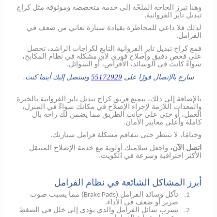
وهنا تبرز الحاجة الملحّة إلى خدمة متخصصة وموثوقة مثل كراج
تبديل تاير الفروانية.
لذلك فلا داعي للمخاطرة بقيادة سيارة تعاني من ضعف في
الفرامل.
فمع كراج تبديل تاير الفروانية التابع لكراجات الراشد، تحصل
على فحص دقيق وإصلاح فوري لأي مشكلة في نظام المكابح،
سواءً كانت في الوسائد، الأقراص، أو السوائل.
سارع بالإتصال فورًا على
55172929
وسنصل إليك أينما كنت.
بالإضافة إلى ذلك، يتمتع فريق كراج تبديل تاير الفروانية بالخبرة
والمعدات اللازمة لإجراء الإصلاح في مكانك سواءً في المنزل،
العمل، أو حتى على جانب الطريق مما يضمن لك راحة بال
كاملة وأعلى معايير الأمان.
وختامًا، لا تنتظر حتى تتفاقم مشكلة فرامل سيارتك.
اتصل الآن،
واجعل سلامتك أولوية مع خدمة الإصلاح المتنقل
الأكثر احترافية وسرعة في الكويت.
أبرز المشاكل الشائعة في نظام الفرامل
تآكل وسائد الفرامل (
) مما يسبب صوت
Brake Pads
1.
صرير أو ضعف في الأداء.
تسرب سائل الفرامل والذي يؤدي إلى خلل في الضغط
2.