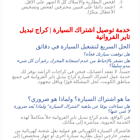
افحص البطارية والأسلاك كل 6 أشهر على الأقل.
3.
اعتمد دائمًا على فنيين محترفين لفحص وتشخيص
4.
الأعطال مبكرًا.
خدمة توصيل اشتراك السيارة | كراج تبديل
تاير الفروانية
الحل السريع لتشغيل السيارة في دقائق
هل توقفت سيارتك فجأة؟
هل تشعر بالإحباط من عدم استجابة المحرك رغم أن كل شيء
يبدو سليمًا؟
حسناُ، لا تفقد أعصابك، فنحن في كراجات الراشد نوفر لك
خدمة عمل اشتراك السيارة كراج تبديل تاير الفروانية في جميع
مناطق الكويت، لحل المشكلة فورًا وبأقل مجهود.
ما هو اشتراك السيارة؟ ولماذا هو ضروري؟
هل تساءلت يومًا عن ماهية "اشتراك السيارة" ولماذا يُعد ضرورة
لا غنى عنها؟
في الواقع، يقدم كراج تبديل تاير الفروانية حلاً متكاملاً لهذه
الخدمة الحيوية، مباشرة إلى مكانك.
فاشتراك السيارة الكهربائي هو عملية نقل شحنة كهربائية من
مصدر خارجي (مثل بطارية سيارة أخرى أو جهاز متخصص) إلى