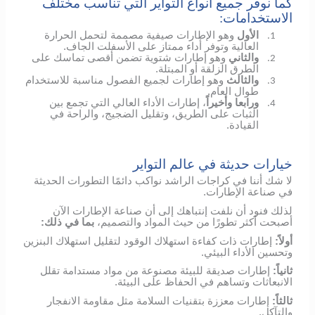
كما نوفر جميع أنواع التواير التي تناسب مختلف
الاستخدامات:
الأول
وهو الإطارات صيفية مصممة لتحمل الحرارة
1.
العالية وتوفر أداء ممتاز على الأسفلت الجاف.
والثاني
وهو إطارات شتوية تضمن أقصى تماسك على
2.
الطرق الزلقة أو المبتلة.
والثالث
وهو إطارات لجميع الفصول مناسبة للاستخدام
3.
طوال العام.
ورابعا وأخيراً
، إطارات الأداء العالي التي تجمع بين
4.
الثبات على الطريق، وتقليل الضجيج، والراحة في
القيادة.
خيارات حديثة في عالم التواير
لا شك أننا في كراجات الراشد نواكب دائمًا التطورات الحديثة
في صناعة الإطارات.
لذلك فنود أن نلفت إنتباهك إلى أن صناعة الإطارات الآن
أصبحت أكثر تطورًا من حيث المواد والتصميم،
بما في ذلك:
أولاً:
إطارات ذات كفاءة استهلاك الوقود لتقليل استهلاك البنزين
وتحسين الأداء البيئي.
ثانياً:
إطارات صديقة للبيئة مصنوعة من مواد مستدامة تقلل
الانبعاثات وتساهم في الحفاظ على البيئة.
ثالثاً:
إطارات معززة بتقنيات السلامة مثل مقاومة الانفجار
والتآكل.