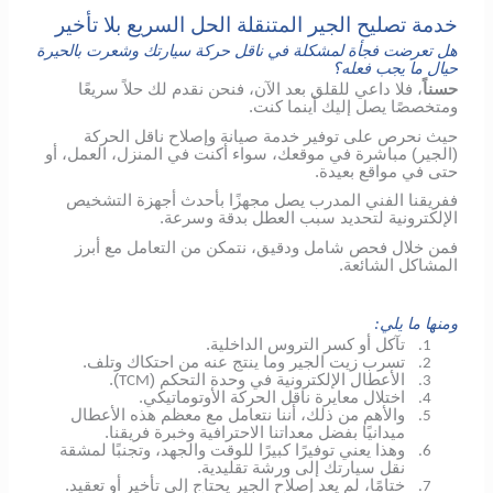
خدمة تصليح الجير المتنقلة الحل السريع بلا تأخير
هل تعرضت فجأة لمشكلة في ناقل حركة سيارتك وشعرت بالحيرة
حيال ما يجب فعله؟
حسناً
، فلا داعي للقلق بعد الآن، فنحن نقدم لك حلاً سريعًا
ومتخصصًا يصل إليك أينما كنت.
حيث نحرص على توفير خدمة صيانة وإصلاح ناقل الحركة
(الجير) مباشرة في موقعك، سواء أكنت في المنزل، العمل، أو
حتى في مواقع بعيدة.
ففريقنا الفني المدرب يصل مجهزًا بأحدث أجهزة التشخيص
الإلكترونية لتحديد سبب العطل بدقة وسرعة.
فمن خلال فحص شامل ودقيق، نتمكن من التعامل مع أبرز
المشاكل الشائعة.
ومنها ما يلي:
تآكل أو كسر التروس الداخلية.
1.
تسرب زيت الجير وما ينتج عنه من احتكاك وتلف.
2.
الأعطال الإلكترونية في وحدة التحكم (
).
TCM
3.
اختلال معايرة ناقل الحركة الأوتوماتيكي.
4.
والأهم من ذلك، أننا نتعامل مع معظم هذه الأعطال
5.
ميدانيًا بفضل معداتنا الاحترافية وخبرة فريقنا.
وهذا يعني توفيرًا كبيرًا للوقت والجهد، وتجنبًا لمشقة
6.
نقل سيارتك إلى ورشة تقليدية.
ختامًا، لم يعد إصلاح الجير يحتاج إلى تأخير أو تعقيد.
7.