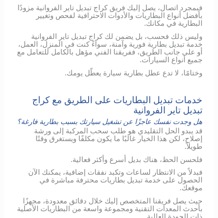
فبمجرد اتصال، يصل إليك فريق كراج تبديل تاير الفروانية مزودًا
بأفضل أنواع البطاريات والأدوات الاحترافية لفحص وتغيير
البطارية في مكانك.
وليس ذلك فحسب، بل يضمن لك كراج تبديل تاير الفروانية
خدمة تبديل بطارية فورية وآمنة، سواءً كنت في المنزل، العمل،
أو على جانب الطريق، ففريقنا الفني مؤهل بالكامل للتعامل مع
جميع أنواع السيارات.
وختامًا، لا تدع عطل بطارية سيارة يعطّل يومك.
خدمات تبديل البطاريات على الطريق مع كراج
تبديل تاير الفروانية
هل وجدت نفسك عاجزًا عن تشغيل سيارتك بسبب بطارية فارغة؟
قد يبدو الحل التقليدي هو طلب سحب المركبة إلى ورشة
إصلاح، لكن هذا الخيار غالبًا ما يكون مكلفًا ويستغرق وقتًا
طويلاً.
فلحسن الحظ، هناك بديل أسرع وأكثر فعالية.
فبدلاً من الانتظار لساعات وتكبد نفقات إضافية، يمكنك الآن
الحصول على خدمة تبديل بطاريات محترفة مباشرة في
موقعك.
حيث يصل فريقنا المتخصص إليك خلال دقائق معدودة، مجهزًا
بأحدث المعدات التقنية ومجموعة واسعة من البطاريات الأصلية
ذات الجودة العالية.