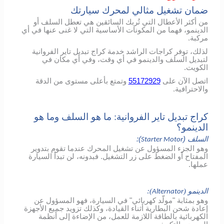
ضمان تشغيل مثالي لمحرك سيارتك
من أكثر الأعطال التي تُربك السائقين هي تعطل السلف أو
الدينمو، فهما من المكونات الأساسية التي لا غنى عنها في أي
مركبة.
لذلك، توفر كراجات الراشد خدمة كراج تبديل تاير الفروانية
لتبديل السلف والدينمو في أي وقت، وفي أي مكان في
الكويت.
اتصل الآن على
55172929
وتمتع بأعلى مستوى من الدقة
والاحترافية.
كراج تبديل تاير الفروانية: ما هو السلف وما هو
الدينمو؟
السلف (
):
Starter Motor
وهو الجزء المسؤول عن تشغيل المحرك عندما تقوم بتدوير
المفتاح أو الضغط على زر التشغيل. فبدونه، لن تبدأ السيارة
عملها.
الدينمو (
):
Alternator
وهو بمثابة "مولّد كهربائي" في السيارة، فهو المسؤول عن
إعادة شحن البطارية أثناء القيادة، وكذلك تزويد جميع الأجهزة
الكهربائية بالطاقة اللازمة للعمل، من الإضاءة إلى أنظمة