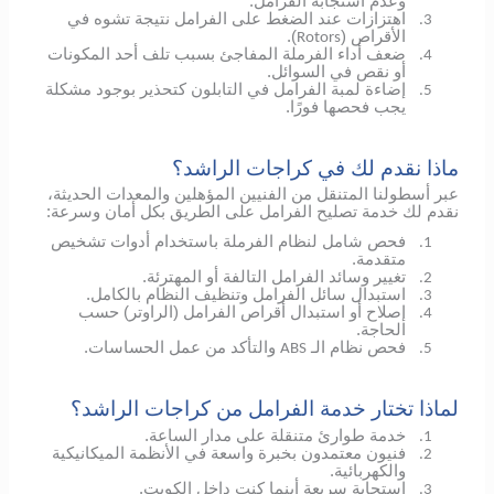
وعدم استجابة الفرامل.
اهتزازات عند الضغط على الفرامل نتيجة تشوه في
3.
الأقراص (
).
Rotors
ضعف أداء الفرملة المفاجئ بسبب تلف أحد المكونات
4.
أو نقص في السوائل.
إضاءة لمبة الفرامل في التابلون كتحذير بوجود مشكلة
5.
يجب فحصها فورًا.
ماذا نقدم لك في كراجات الراشد؟
عبر أسطولنا المتنقل من الفنيين المؤهلين والمعدات الحديثة،
نقدم لك خدمة تصليح الفرامل على الطريق بكل أمان وسرعة:
فحص شامل لنظام الفرملة باستخدام أدوات تشخيص
1.
متقدمة.
تغيير وسائد الفرامل التالفة أو المهترئة.
2.
استبدال سائل الفرامل وتنظيف النظام بالكامل.
3.
إصلاح أو استبدال أقراص الفرامل (الراوتر) حسب
4.
الحاجة.
فحص نظام الـ
والتأكد من عمل الحساسات.
ABS
5.
لماذا تختار خدمة الفرامل من كراجات الراشد؟
خدمة طوارئ متنقلة على مدار الساعة.
1.
فنيون معتمدون بخبرة واسعة في الأنظمة الميكانيكية
2.
والكهربائية.
استجابة سريعة أينما كنت داخل الكويت.
3.