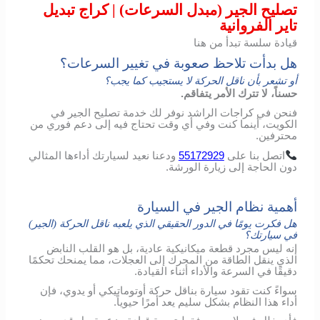
تصليح الجير (مبدل السرعات) | كراج تبديل
تاير الفروانية
قيادة سلسة تبدأ من هنا
هل بدأت تلاحظ صعوبة في تغيير السرعات؟
أو تشعر بأن ناقل الحركة لا يستجيب كما يجب؟
حسناً، لا تترك الأمر يتفاقم.
فنحن في كراجات الراشد نوفر لك خدمة تصليح الجير في
الكويت، أينما كنت وفي أي وقت تحتاج فيه إلى دعم فوري من
محترفين.
اتصل
بنا
على
55172929
ودعنا
نعيد
لسيارتك
أداءها
المثالي
دون
الحاجة
إلى
زيارة
الورشة
.
أهمية نظام الجير في السيارة
هل فكرت يومًا في الدور الحقيقي الذي يلعبه ناقل الحركة (الجير)
في سيارتك؟
إنه ليس مجرد قطعة ميكانيكية عادية، بل هو القلب النابض
الذي ينقل الطاقة من المحرك إلى العجلات، مما يمنحك تحكمًا
دقيقًا في السرعة والأداء أثناء القيادة.
سواءً كنت تقود سيارة بناقل حركة أوتوماتيكي أو يدوي، فإن
أداء هذا النظام بشكل سليم يعد أمرًا حيوياً.