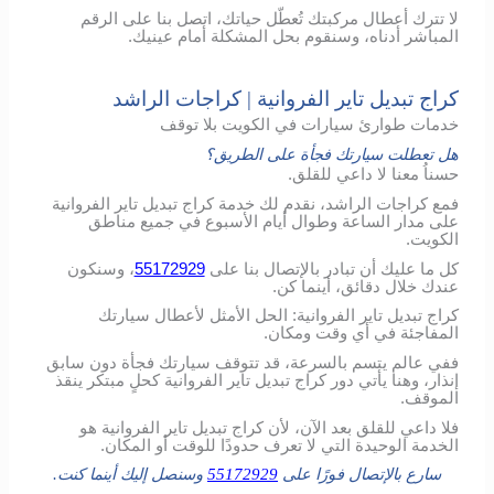
لا تترك أعطال مركبتك تُعطّل حياتك، اتصل بنا على الرقم
المباشر أدناه، وسنقوم بحل المشكلة أمام عينيك.
كراج تبديل تاير الفروانية | كراجات الراشد
خدمات طوارئ سيارات في الكويت بلا توقف
هل تعطلت سيارتك فجأة على الطريق؟
حسناُ معنا لا داعي للقلق.
فمع كراجات الراشد، نقدم لك خدمة كراج تبديل تاير الفروانية
على مدار الساعة وطوال أيام الأسبوع في جميع مناطق
الكويت.
كل ما عليك أن تبادر بالإتصال بنا على
55172929
، وسنكون
عندك خلال دقائق، أينما كن.
كراج تبديل تاير الفروانية: الحل الأمثل لأعطال سيارتك
المفاجئة في أي وقت ومكان.
ففي عالم يتسم بالسرعة، قد تتوقف سيارتك فجأة دون سابق
إنذار، وهنا يأتي دور كراج تبديل تاير الفروانية كحلٍ مبتكر ينقذ
الموقف.
فلا داعي للقلق بعد الآن، لأن كراج تبديل تاير الفروانية هو
الخدمة الوحيدة التي لا تعرف حدودًا للوقت أو المكان.
سارع بالإتصال فورًا على
55172929
وسنصل إليك أينما كنت.