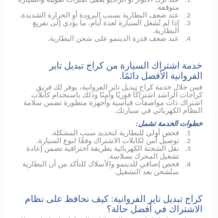
1.
متوقفة.
عند ضعف البطارية بسبب البرودة أو الحرارة الشديدة.
2.
إذا لم تُشغل السيارة لعدة أيام، ما يؤدي إلى تفريغ
3.
البطارية.
عند ضعف قدرة الدينمو على شحن البطارية.
4.
خدمة اشتراك السيارة من كراج تبديل تاير
الفروانية الأفضل دائمًا.
فمن خلال خدمة كراج تبديل تاير الفروانية، يوفر لك فريق
كراجات الراشد اشتراكًا فوريًا وآمنًا وذلك باستخدام كابلات
اشتراك ذات مواصفات قياسية وأجهزة متطورة تضمن سلامة
النظام الكهربائي في سيارتك.
خطوات الخدمة تشمل:
فحص أولي للبطارية لتحديد سبب المشكلة.
1.
توصيل آمن لكابلات الاشتراك وفقًا لنوع السيارة.
2.
نقل الشحنة الكهربائية بطريقة احترافية تضمن إعادة
3.
تشغيل المحرك بسلاسة.
فحص إضافي
للدينمو
والأسلاك للتأكد من أن البطارية
4.
ستُشحن بعد التشغيل.
كراج تبديل تاير الفروانية: كيف نحافظ على نظام
الاشتراك في أفضل حالة؟