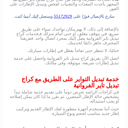
المجهز بأحدث المعدات والتقنيات لفحص وتبديل الإطارات على
الفور.
سارع بالإتصال فورًا على
55172929
وسنصل إليك أينما كنت.
بالإضافة إلى ذلك، لا يهم مكان تواجدك سواء على طريق
سريع، في موقف مغلق، أو حتى أمام منزلك فـخدمات كراج
تبديل تاير الفروانية يصل إليك بمجرد اتصال واحد. ففريقنا
المحترف جاهز دائمًا لخدمتك.
ختامًا، لا تنتظر حتى تفاجأ بعطل في إطارات سيارتك.
اتصل الآن بفريق كراج تبديل تاير الفروانية واحصل على خدمة
تبديل إطارات سريعة، موثوقة، وفي مكانك.
خدمة تبديل التواير على الطريق مع كراج
تبديل تاير الفروانية
في كراجات الراشد نحرص دوماً على تقديم خدمة شاملة تبدأ
بتشخيص حالة الإطار المتضرر، ثم نقرر ما إذا كان يمكن إصلاحه
أو يجب استبداله.
حيث أننا نستخدم أجهزة متطورة لفك الإطار القديم وتركيب
إطار جديد مناسب لحجم ونوع السيارة.