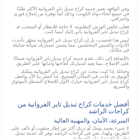
وفي الواقع، تعتبر خدمة كراج تبديل تاير الفروانية الأكثر طلبًا
في جميع أنحاء دولة الكويت، وذلك لما توفره من إصلاح فوري
واحترافي.
فعلى عكس الورش التقليدية، لا حاجة للانتظار أو السحب، فـ
كراج تبديل تاير الفروانية يأتي إليك أينما كنت.
ليس هذا فحسب، بل إن كراج تبديل تاير الفروانية مجهّز بأحدث
الأدوات والفنيين المختصين، مما يضمن لسيارتك صيانة شاملة
في مكانك.
بالإضافة إلى ذلك، تقدم خدمة كراج تبديل تاير الفروانية ضمانًا
على الإصلاح، مما يعيد لسيارتك كفاءتها وأمانها على الطريق.
وختامًا، إذا كنت تبحث عن كراج تبديل تاير الفروانية يمكنك
الوثوق به، فأنت في المكان الصحيح، لذا اتصل بنا الآن واجعل
كراج تبديل تاير الفروانية خيارك الأول للإصلاح المتنقل الموثوق
والسريع.
أفضل خدمات كراج تبديل تاير الفروانية من
كراجات الراشد
السرعة، الأمان، والمهنية العالية
لا شيء يفسد يومك أو دربك أكثر من إطار مثقوب أو تالف على
الطريق، ولهذا، نحن في كراجات الراشد نوفر لك خدمة تبديل
تواير كراج تبديل تاير الفروانية،