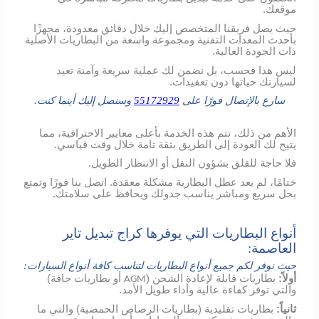
موقعك.
حيث يصل فريقنا المتخصص إليك خلال دقائق معدودة، مجهزًا
بأحدث المعدات التقنية ومجموعة واسعة من البطاريات الأصلية
ذات الجودة العالية.
ليس هذا فحسب، بل نضمن لك عملية سريعة وآمنة تعيد
لسيارتك حياتها دون تعقيدات.
سارع بالإتصال فورًا على
55172929
وسنصل إليك أينما كنت.
الأهم من ذلك، تتم هذه الخدمة بأعلى معايير الاحترافية، مما
يتيح لك العودة إلى الطريق بثقة تامة خلال وقت قياسي.
فلا حاجة للقلق بشؤون النقل أو الانتظار الطويل.
ختامًا، لم يعد عطل البطارية مشكلة معقدة. اتصل بنا فورًا وتمتع
بحل سريع ومباشر يناسب جدولك ويحافظ على سلامتك.
أنواع البطاريات التي يوفرها كراج تبديل تاير
العاصمة:
حيث نوفر لكم جميع أنواع البطاريات لتناسب كافة أنواع السيارات:
أولاً:
بطاريات قابلة لإعادة الشحن (
أو بطاريات جافة)
AGM
والتي توفر كفاءة عالية وأداء طويل الأمد.
ثانياً:
بطاريات تقليدية (بطاريات الرصاص الحمضية) والتي ما