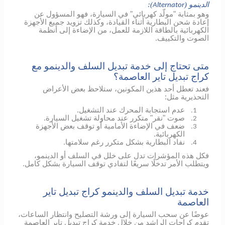
الدينمو (
):
Alternator
وهو بمثابة "مولّد كهربائي" في السيارة، فهو المسؤول عن
إعادة شحن البطارية أثناء القيادة، وكذلك تزويد جميع الأجهزة
الكهربائية بالطاقة اللازمة للعمل، من الإضاءة إلى أنظمة
الصوت والتكييف.
متى تحتاج إلى خدمة تبديل السلف والدينمو مع
كراج تبديل تاير العاصمة؟
فعند تعطل أحد هذين المكونين، ستلاحظ بعض الأعراض
التحذيرية مثل:
عدم استجابة المحرك عند التشغيل.
1.
صوت "نقر" متكرر عند محاولة تشغيل السيارة.
2.
ضعف في الإضاءة الأمامية أو توقف بعض الأجهزة
3.
الكهربائية.
نفاد البطارية بشكل متكرر رغم سلامتها.
4.
فكل هذه المؤشرات تدل على خلل في السلف أو الدينمو،
ويتطلب الأمر تدخلًا سريعًا لتفادي توقف السيارة بشكل كامل.
خدمة تبديل السلف والدينمو كراج تبديل تاير
العاصمة
عوضًا عن سحب السيارة إلى ورشة التصليح وانتظار الساعات،
تقدم كراجات الراشد من خلال خدمة كراج تبديل تاير العاصمة