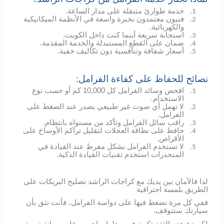
خدمة طوارئ متنقلة على مدار الساعة.
1.
فنيون معتمدون بخبرة واسعة في الأنظمة الميكانيكية
2.
والكهربائية.
استجابة سريعة أينما كنت داخل الكويت.
3.
ضمان على القطع المستبدلة والخدمة المقدمة.
4.
أسعار شفافة وتنافسية دون تكاليف خفية.
5.
نصائح للحفاظ على كفاءة الفرامل:
افحص وسائد الفرامل كل 10,000 كم أو حسب نوع
1.
الاستخدام.
لا تهمل أي صوت غير طبيعي يصدر عند الضغط على
2.
الفرامل.
راقب سائل الفرامل وتأكد من مستواه بانتظام.
3.
حافظ على نظافة العجلات لتقليل تراكم الأوساخ على
4.
الأقراص.
لا تستخدم الفرامل بشكل مفرط عند القيادة في
5.
المنحدرات استخدم تقنيات القيادة الذكية.
لذا فالأمان بين يديك مع كراجات الراشد تصليح البريكات على
الطريق بلمسة احترافية
ففي كل مرة تضغط فيها على دواسة الفرامل، فأنت تثق بأن
سيارتك ستتوقف.
لكن دع هذه الثقة تكون في محلها، واحرص على صيانة دورية