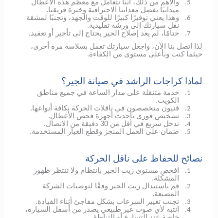
والأهم من ذلك، أننا نتعامل مع معظم هذه الأعطال
5.
ميدانيًا بفضل معداتنا الاحترافية وخبرة فريقنا.
وهذا يعني توفيرًا كبيرًا للوقت والجهد، وتجنبًا لمشقة
6.
نقل سيارتك إلى ورشة تقليدية.
ختامًا، لم يعد إصلاح الجير يحتاج إلى تأخير أو تعقيد.
7.
لذا اتصل بنا الآن، واجعل سيارتك تعمل بسلاسة مرة أخرى،
حيثما كنت وبأعلى مستوى من الكفاءة.
لماذا كراجات الراشد في صيانة الجير؟
خدمة متنقلة على مدار الساعة في جميع مناطق
1.
الكويت.
فنيون متخصصون في ناقلات الحركة بكافة أنواعها.
2.
تشخيص فوري بأحدث أجهزة فحص الأعطال.
3.
تدخل سريع في أقل من 30 دقيقة من الاتصال.
4.
ضمان على العمل المنجز وقطع الغيار المستخدمة.
5.
نصائح للحفاظ على ناقل الحركة
افحص مستوى زيت الجير بانتظام ولا تنتظر ظهور
1.
المشكلة.
قم باستبدال زيت الجير وفقًا لتوصيات الشركة
2.
المصنعة.
تجنب تغيير السرعات بشكل مفاجئ أثناء القيادة.
3.
انتبه لأي صوت غير طبيعي يصدر من أسفل السيارة،
4.
خاصة عند التسارع أو التباطؤ.