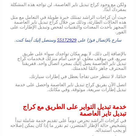
ولكن مع وجود كراج تبديل تاير العاصمة، لن تواجه هذه المشكلة
بمفردك أبدًا.
حيث أن كراجات الراشد تمتلك خبرة طويلة في التعامل مع مثل
هذه الحالات الطارئة، وذلك من خلال كراج تبديل تاير العاصمة
المجهز بأحدث المعدات والتقنيات لفحص وتبديل الإطارات على
الفور.
سارع بالإتصال فورًا على
55172929
وسنصل إليك أينما كنت.
بالإضافة إلى ذلك، لا يهم مكان تواجدك سواء على طريق
سريع، في موقف مغلق، أو حتى أمام منزلك فـخدمات كراج
تبديل تاير العاصمة يصل إليك بمجرد اتصال واحد. ففريقنا
المحترف جاهز دائمًا لخدمتك.
ختامًا، لا تنتظر حتى تفاجأ بعطل في إطارات سيارتك.
اتصل الآن بفريق كراج تبديل تاير العاصمة واحصل على خدمة
تبديل إطارات سريعة، موثوقة، وفي مكانك.
خدمة تبديل التواير على الطريق مع كراج
تبديل تاير العاصمة
في كراجات الراشد نحرص دوماً على تقديم خدمة شاملة تبدأ
بتشخيص حالة الإطار المتضرر، ثم نقرر ما إذا كان يمكن إصلاحه
أو يجب استبداله.