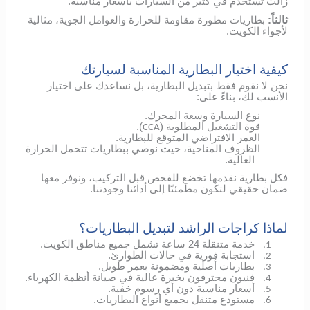
زالت تستخدم في كثير من السيارات بأسعار مناسبة.
ثالثاً:
بطاريات مطورة مقاومة للحرارة والعوامل الجوية، مثالية
لأجواء الكويت.
كيفية اختيار البطارية المناسبة لسيارتك
نحن لا نقوم فقط بتبديل البطارية، بل نساعدك على اختيار
الأنسب لك، بناءً على:
نوع السيارة وسعة المحرك.
قوة التشغيل المطلوبة (
).
CCA
العمر الافتراضي المتوقع للبطارية.
الظروف المناخية، حيث نوصي ببطاريات تتحمل الحرارة
العالية.
فكل بطارية نقدمها تخضع للفحص قبل التركيب، ونوفر معها
ضمان حقيقي لتكون مطمئنًا إلى أدائنا وجودتنا.
لماذا كراجات الراشد لتبديل البطاريات؟
خدمة متنقلة 24 ساعة تشمل جميع مناطق الكويت.
1.
استجابة فورية في حالات الطوارئ.
2.
بطاريات أصلية ومضمونة بعمر طويل.
3.
فنيون محترفون بخبرة عالية في صيانة أنظمة الكهرباء.
4.
أسعار مناسبة دون أي رسوم خفية.
5.
مستودع متنقل بجميع أنواع البطاريات.
6.