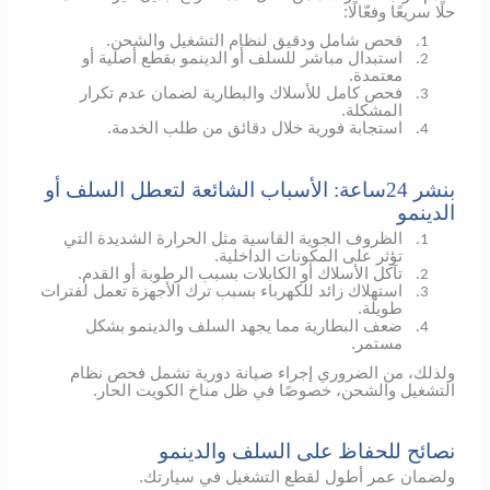
حلًا سريعًا وفعّالًا:
فحص شامل ودقيق لنظام التشغيل والشحن.
1.
استبدال مباشر للسلف أو الدينمو بقطع أصلية أو
2.
معتمدة.
فحص كامل للأسلاك والبطارية لضمان عدم تكرار
3.
المشكلة.
استجابة فورية خلال دقائق من طلب الخدمة.
4.
بنشر 24ساعة: الأسباب الشائعة لتعطل السلف أو
الدينمو
الظروف الجوية القاسية مثل الحرارة الشديدة التي
1.
تؤثر على المكونات الداخلية.
تآكل الأسلاك أو الكابلات بسبب الرطوبة أو القدم.
2.
استهلاك زائد للكهرباء بسبب ترك الأجهزة تعمل لفترات
3.
طويلة.
ضعف البطارية مما يجهد السلف والدينمو بشكل
4.
مستمر.
ولذلك، من الضروري إجراء صيانة دورية تشمل فحص نظام
التشغيل والشحن، خصوصًا في ظل مناخ الكويت الحار.
نصائح للحفاظ على السلف والدينمو
ولضمان عمر أطول لقطع التشغيل في سيارتك.