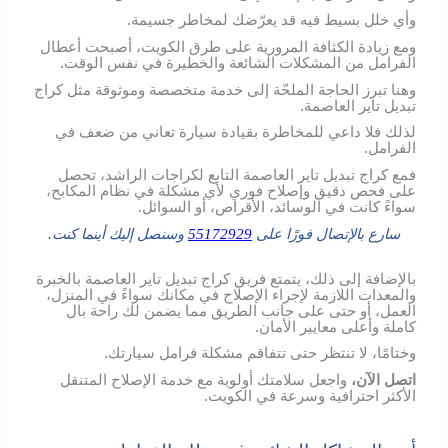
وأي خلل بسيط فيه قد يعرّضك لمخاطر جسيمة.
ومع زيادة الكثافة المرورية على طرق الكويت، أصبحت أعطال
الفرامل من المشكلات الشائعة والخطيرة في نفس الوقت.
وهنا تبرز الحاجة الملحّة إلى خدمة متخصصة وموثوقة مثل كراج
تبديل تاير العاصمة.
لذلك فلا داعي للمخاطرة بقيادة سيارة تعاني من ضعف في
الفرامل.
فمع كراج تبديل تاير العاصمة التابع لكراجات الراشد، تحصل
على فحص دقيق وإصلاح فوري لأي مشكلة في نظام المكابح،
سواءً كانت في الوسائد، الأقراص، أو السوائل.
سارع بالإتصال فورًا على
55172929
وسنصل إليك أينما كنت.
بالإضافة إلى ذلك، يتمتع فريق كراج تبديل تاير العاصمة بالخبرة
والمعدات اللازمة لإجراء الإصلاح في مكانك سواءً في المنزل،
العمل، أو حتى على جانب الطريق مما يضمن لك راحة بال
كاملة وأعلى معايير الأمان.
وختامًا، لا تنتظر حتى تتفاقم مشكلة فرامل سيارتك.
اتصل الآن،
واجعل سلامتك أولوية مع خدمة الإصلاح المتنقل
الأكثر احترافية وسرعة في الكويت.