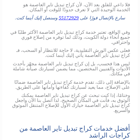
فلا داعي للقلق بعد الآن، لأن كراج تبديل تاير العاصمة هو
الخدمة الوحيدة التي لا تعرف حدودًا للوقت أو المكان.
سارع بالإتصال فورًا على
55172929
وسنصل إليك أينما كنت.
وفي الواقع، تعتبر خدمة كراج تبديل تاير العاصمة الأكثر طلبًا في
جميع أنحاء دولة الكويت، وذلك لما توفره من إصلاح فوري
واحترافي.
فعلى عكس الورش التقليدية، لا حاجة للانتظار أو السحب، فـ
كراج تبديل تاير العاصمة يأتي إليك أينما كنت.
ليس هذا فحسب، بل إن كراج تبديل تاير العاصمة مجهّز بأحدث
الأدوات والفنيين المختصين، مما يضمن لسيارتك صيانة شاملة
في مكانك.
بالإضافة إلى ذلك، تقدم خدمة كراج تبديل تاير العاصمة ضمانًا
على الإصلاح، مما يعيد لسيارتك كفاءتها وأمانها على الطريق.
وختامًا، إذا كنت تبحث عن كراج تبديل تاير العاصمة يمكنك
الوثوق به، فأنت في المكان الصحيح، لذا اتصل بنا الآن واجعل
كراج تبديل تاير العاصمة خيارك الأول للإصلاح المتنقل الموثوق
والسريع.
أفضل خدمات كراج تبديل تاير العاصمة من
كراجات الراشد