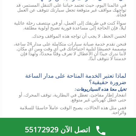
في عالمنا اليوم، حيث تعتمد حياتنا على التنقل المستمر، قد
تواجهك مواقف غير متوقعة تجعل سيارتك تتوقف عن العمل
فجأة.
سواءً كنت في طريقك إلى العمل، أو في منتصف رحلة عائلية
ليلاً، فإن الحاجة إلى مساعدة فورية تصبح أولوية مطلقة.
لحسن الحظ، لا يجب أن تواجه هذه المواقف وحدك.
فنحن نقدم خدمة صيانة سيارات متكاملة على مدار 24 ساعة،
مصممة خصيصًا لتلبية احتياجاتك في أي وقت ومن أي مكان.
لأننا ندرك جيدًا أن الأعطال لا تعرف وقتًا محددًا، ولهذا فإن
خدمتنا لا تتوقف أبدًا.
لماذا تعتبر الخدمة المتاحة على مدار الساعة
ضرورة حقيقية؟
تخيل معنا هذه السيناريوهات:
انفجار إطار مفاجئ، تعطل في البطارية، توقف المحرك، أو
حتى عطل كهربائي غير متوقع.
ففي مثل هذه الحالات، يصبح الوقت عاملاً حاسمًا للسلامة
والراحة.
مع خدمتنا الشاملة، لن تحتاج إلى القلق بشأن التوقيت أو
الموقع مرة أخرى.
اتصل الآن 55172929
كما أن فريقنا المختص يغطي جميع مناطق الكويت على مدار