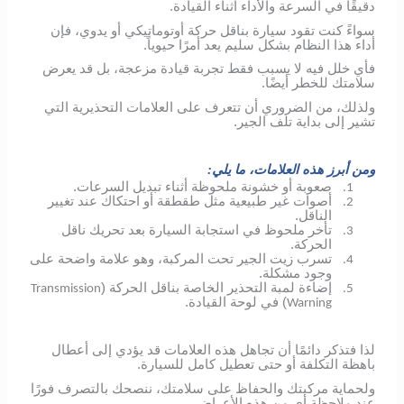
دقيقًا في السرعة والأداء أثناء القيادة.
سواءً كنت تقود سيارة بناقل حركة أوتوماتيكي أو يدوي، فإن
أداء هذا النظام بشكل سليم يعد أمرًا حيوياً.
فأي خلل فيه لا يسبب فقط تجربة قيادة مزعجة، بل قد يعرض
سلامتك للخطر أيضًا.
ولذلك، من الضروري أن تتعرف على العلامات التحذيرية التي
تشير إلى بداية تلف الجير.
ومن أبرز هذه العلامات، ما يلي:
صعوبة أو خشونة ملحوظة أثناء تبديل السرعات.
1.
أصوات غير طبيعية مثل طقطقة أو احتكاك عند تغيير
2.
الناقل.
تأخر ملحوظ في استجابة السيارة بعد تحريك ناقل
3.
الحركة.
تسرب زيت الجير تحت المركبة، وهو علامة واضحة على
4.
وجود مشكلة.
إضاءة لمبة التحذير الخاصة بناقل الحركة (
Transmission
5.
) في لوحة القيادة.
Warning
لذا فتذكر دائمًا أن تجاهل هذه العلامات قد يؤدي إلى أعطال
باهظة التكلفة أو حتى تعطيل كامل للسيارة.
ولحماية مركبتك والحفاظ على سلامتك، ننصحك بالتصرف فورًا
عند ملاحظة أي من هذه الأعراض.