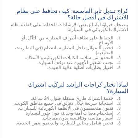
كراج تبديل تاير العاصمة: كيف نحافظ على نظام
الاشتراك في أفضل حالة؟
ينصحك خبراؤنا باتباع بعض الإرشادات للحفاظ على كفاءة نظام
الاشتراك الكهربائي في السيارة:
الحفاظ على نظافة أطراف البطارية من التآكل أو
1.
الأوساخ.
فحص السوائل داخل البطارية بانتظام (في البطاريات
2.
التقليدية).
التحقق من سلامة الكابلات الكهربائية والأسلاك.
3.
تجنب تشغيل الأجهزة عند توقف السيارة.
4.
اختيار بطاريات أصلية عالية الجودة.
5.
لماذا تختار كراجات الراشد لتركيب اشتراك
السيارة؟
خدمة اشتراك طارئ متنقلة طوال 24 ساعة.
1.
استجابة سريعة خلال دقائق في جميع مناطق الكويت.
2.
فنيون متخصصون في الأنظمة الكهربائية للسيارات.
3.
استخدام معدات آمنة وحديثة دون ضرر للسيارة.
4.
أسعار مناسبة وتنافسية بدون مفاجآت.
5.
فحص شامل مجاني للبطارية والدينمو ضمن الخدمة.
6.