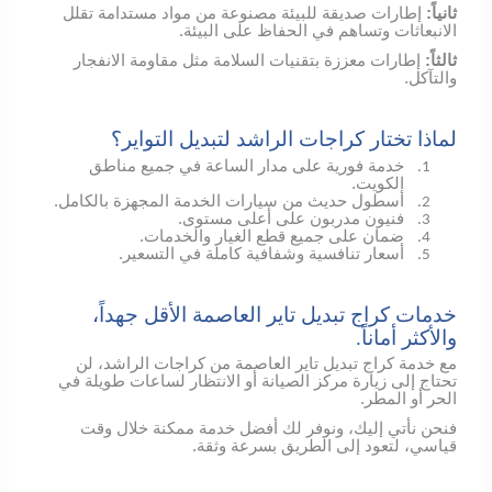
ثانياً:
إطارات صديقة للبيئة مصنوعة من مواد مستدامة تقلل
الانبعاثات وتساهم في الحفاظ على البيئة.
ثالثاً:
إطارات معززة بتقنيات السلامة مثل مقاومة الانفجار
والتآكل.
لماذا تختار كراجات الراشد لتبديل التواير؟
خدمة فورية على مدار الساعة في جميع مناطق
1.
الكويت.
أسطول حديث من سيارات الخدمة المجهزة بالكامل.
2.
فنيون مدربون على أعلى مستوى.
3.
ضمان على جميع قطع الغيار والخدمات.
4.
أسعار تنافسية وشفافية كاملة في التسعير.
5.
خدمات كراج تبديل تاير العاصمة الأقل جهداً،
والأكثر أماناً.
مع خدمة كراج تبديل تاير العاصمة من كراجات الراشد، لن
تحتاج إلى زيارة مركز الصيانة أو الانتظار لساعات طويلة في
الحر أو المطر.
فنحن نأتي إليك، ونوفر لك أفضل خدمة ممكنة خلال وقت
قياسي، لتعود إلى الطريق بسرعة وثقة.