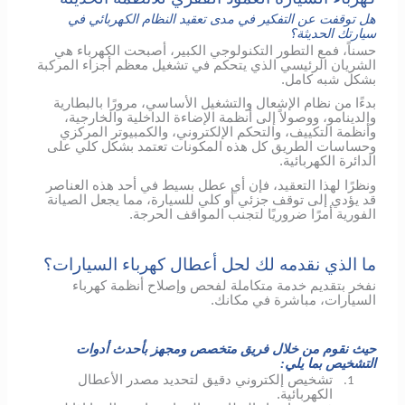
هل توقفت عن التفكير في مدى تعقيد النظام الكهربائي في
سيارتك الحديثة؟
حسناً، فمع التطور التكنولوجي الكبير، أصبحت الكهرباء هي
الشريان الرئيسي الذي يتحكم في تشغيل معظم أجزاء المركبة
بشكل شبه كامل.
بدءًا من نظام الإشعال والتشغيل الأساسي، مرورًا بالبطارية
والدينامو، ووصولاً إلى أنظمة الإضاءة الداخلية والخارجية،
وأنظمة التكييف، والتحكم الإلكتروني، والكمبيوتر المركزي
وحساسات الطريق كل هذه المكونات تعتمد بشكل كلي على
الدائرة الكهربائية.
ونظرًا لهذا التعقيد، فإن أي عطل بسيط في أحد هذه العناصر
قد يؤدي إلى توقف جزئي أو كلي للسيارة، مما يجعل الصيانة
الفورية أمرًا ضروريًا لتجنب المواقف الحرجة.
ما الذي نقدمه لك لحل أعطال كهرباء السيارات؟
نفخر بتقديم خدمة متكاملة لفحص وإصلاح أنظمة كهرباء
السيارات، مباشرة في مكانك.
حيث نقوم من خلال فريق متخصص ومجهز بأحدث أدوات
التشخيص بما يلي:
تشخيص إلكتروني دقيق لتحديد مصدر الأعطال
1.
الكهربائية.