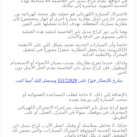
في الواقع، يقدم كراج تبديل تاير العاصمة حلاً متكاملاً لهذه
الخدمة الحيوية، مباشرة إلى مكانك.
فاشتراك السيارة الكهربائي هو عملية نقل شحنة كهربائية من
مصدر خارجي (مثل بطارية سيارة أخرى أو جهاز متخصص) إلى
بطارية سيارتك المعطلة، بهدف إعادة تشغيلها على الفور.
وهنا يأتي دور كراج تبديل تاير العاصمة لتنفيذ هذه العملية
بأعلى مستوى من الدقة والأمان.
خاصةً وأن السيارات الحديثة تعتمد بشكل كلي على الأنظمة
الإلكترونية، مما يجعل البطارية عنصرًا محوريًا في تشغيل
المحرك والأنظمة الذكية.
ولذلك، عندما تفرغ بطاريتك بسبب نسيان الأضواء أو الاستخدام
المطول، فإن كراج تبديل تاير العاصمة يقدم الحل الأمثل دون
تأخير.
سارع بالإتصال فورًا على
55172929
وسنصل إليك أينما كنت.
بالإضافة إلى ذلك، لا حاجة لطلب المساعدة العشوائية أو
سحب السيارة إلى ورشة بعيدة.
فمع كراج تبديل تاير العاصمة، يتم إجراء الاشتراك الكهربائي
المحترف في موقعك، سواءً في المنزل، العمل، أو على
الطريق.
ختامًا، لا تخاطر بسلامتك أو وقتك. اتصل الآن بـ كراج تبديل تاير
العاصمة الخدمة الموثوقة لاشتراك السيارات، والتي تضمن لك
التشغيل الفوري بكل كفاءة وأمان.