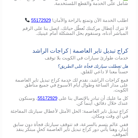
شامل
على
الخدمة
والقطع
المُستخدمة
.
اطلب
الخدمة
الآن
وتمتع
بالراحة
والأمان
!
55172929
لا تترك أعطال مركبتك تُعطّل حياتك، اتصل بنا على الرقم
المباشر أدناه، وسنقوم بحل المشكلة أمام عينيك.
كراج تبديل تاير العاصمة | كراجات الراشد
خدمات طوارئ سيارات في الكويت بلا توقف
هل تعطلت سيارتك فجأة على الطريق؟
حسناُ معنا لا داعي للقلق.
فمع كراجات الراشد، نقدم لك خدمة كراج تبديل تاير العاصمة
على مدار الساعة وطوال أيام الأسبوع في جميع مناطق
الكويت.
كل ما عليك أن تبادر بالإتصال بنا على
55172929
، وسنكون
عندك خلال دقائق، أينما كن.
كراج تبديل تاير العاصمة: الحل الأمثل لأعطال سيارتك المفاجئة
في أي وقت ومكان.
ففي عالم يتسم بالسرعة، قد تتوقف سيارتك فجأة دون سابق
إنذار، وهنا يأتي دور كراج تبديل تاير العاصمة كحلٍ مبتكر ينقذ
الموقف.