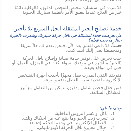
فلا تتردد في استشارة مختص للفحص الدقيق، فالوقاية دائمًا
خير من العلاج عندما يتعلق الأمر بأنظمة سيارتك الحيوية.
خدمة تصليح الجير المتنقلة الحل السريع بلا تأخير
هل تعرضت فجأة لمشكلة في ناقل حركة سيارتك وشعرت بالحيرة
حيال ما يجب فعله؟
حسناً
، فلا داعي للقلق بعد الآن، فنحن نقدم لك حلاً سريعًا
ومتخصصًا يصل إليك أينما كنت.
حيث نحرص على توفير خدمة صيانة وإصلاح ناقل الحركة
(الجير) مباشرة في موقعك، سواء أكنت في المنزل، العمل، أو
حتى في مواقع بعيدة.
ففريقنا الفني المدرب يصل مجهزًا بأحدث أجهزة التشخيص
الإلكترونية لتحديد سبب العطل بدقة وسرعة.
فمن خلال فحص شامل ودقيق، نتمكن من التعامل مع أبرز
المشاكل الشائعة.
ومنها ما يلي:
تآكل أو كسر التروس الداخلية.
1.
تسرب زيت الجير وما ينتج عنه من احتكاك وتلف.
2.
الأعطال الإلكترونية في وحدة التحكم (
).
TCM
3.
اختلال معايرة ناقل الحركة الأوتوماتيكي.
4.