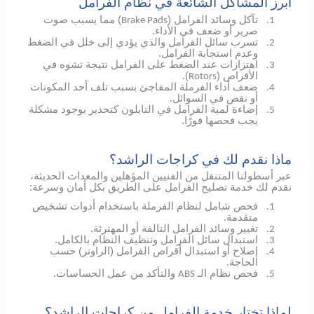
أبرز المشاكل الشائعة في نظام الفرامل
تآكل وسائد الفرامل (
) مما يسبب صوت
Brake Pads
1.
صرير أو ضعف في الأداء.
تسرب سائل الفرامل والذي يؤدي إلى خلل في الضغط
2.
وعدم استجابة الفرامل.
اهتزازات عند الضغط على الفرامل نتيجة تشوه في
3.
الأقراص (
).
Rotors
ضعف أداء الفرملة المفاجئ بسبب تلف أحد المكونات
4.
أو نقص في السوائل.
إضاءة لمبة الفرامل في التابلون كتحذير بوجود مشكلة
5.
يجب فحصها فورًا.
ماذا نقدم لك في كراجات الراشد؟
عبر أسطولنا المتنقل من الفنيين المؤهلين والمعدات الحديثة،
نقدم لك خدمة تصليح الفرامل على الطريق بكل أمان وسرعة:
فحص شامل لنظام الفرملة باستخدام أدوات تشخيص
1.
متقدمة.
تغيير وسائد الفرامل التالفة أو المهترئة.
2.
استبدال سائل الفرامل وتنظيف النظام بالكامل.
3.
إصلاح أو استبدال أقراص الفرامل (الراوتر) حسب
4.
الحاجة.
فحص نظام الـ
والتأكد من عمل الحساسات.
ABS
5.
لماذا تختار خدمة الفرامل من كراجات الراشد؟