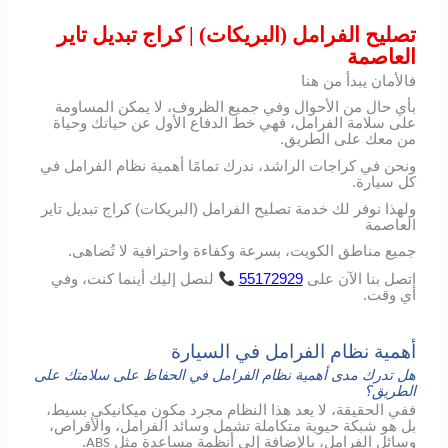
تصليح الفرامل (البريكات) | كراج تبديل تاير
العاصمة
فالأمان يبدأ من هنا
بأي حال من الأحوال وفي جميع الظروف، لا يمكن المساومة
على سلامة الفرامل، فهي خط الدفاع الأول عن حياتك وحياة
من معك على الطريق.
ونحن في كراجات الراشد، ندرك تمامًا أهمية نظام الفرامل في
كل سيارة.
ولهذا نوفر لك خدمة تصليح الفرامل (البريكات) كراج تبديل تاير
العاصمة
جميع مناطق الكويت، بسرعة وكفاءة واحترافية لا تُضاهى.
اتصل
بنا
الآن
على
55172929
لنصل
إليك
أينما
كنت،
وفي
أي
وقت
.
أهمية نظام الفرامل في السيارة
هل تدرك مدى أهمية نظام الفرامل في الحفاظ على سلامتك على
الطريق؟
ففي الحقيقة، لا يعد هذا النظام مجرد مكون ميكانيكي بسيط،
بل هو شبكة حيوية متكاملة تشمل وسائد الفرامل، والأقراص،
وسائل الفرامل، بالإضافة إلى أنظمة مساعدة مثل
.
ABS