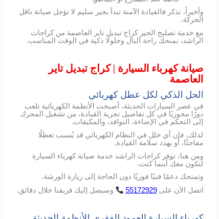
وأخيراً، تذكر فالقيادة الآمنة تبدأ بجير سليم لا تؤجل صيانة ناقل
الحركة.
مع خدمة تصليح الجير كراج تبديل تاير العاصمة من كراجات
الراشد، نمنحك راحة البال وحلولًا ذكية في الوقت المناسب.
صيانة كهرباء السيارة | كراج تبديل تاير
العاصمة
الحل الذكي لكل عطل كهربائي
في عصر السيارات الحديثة، أصبحت الأنظمة الكهربائية تلعب
دورًا محوريًا في كل تفاصيل تجربة القيادة، من تشغيل المحرك
إلى التحكم في الإضاءة، النوافذ، والمكيفات.
لذلك، فإن أي خلل في النظام الكهربائي قد يُسبب تعطلًا
مفاجئًا، أو يهدد سلامة القيادة.
ومن هنا، توفر كراجات الراشد خدمة صيانة كهرباء السيارة
لتكون معك أينما كنت.
وتمنحك دعمًا فنيًا فوريًا دون الحاجة إلى زيارة الورشة.
اتصل
الآن
على
55172929
وسيصل
إليك
فريقنا
خلال
دقائق
.
كهرباء السيارة العمود الفقري للأنظمة الحديثة