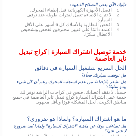
فإليك الآن بعض النصائح الذهبية:
افصل الأجهزة الكهربائية قبل إطفاء المحرك.
1.
لا تترك الإضاءة تعمل لفترات طويلة عند توقف
2.
السيارة.
افحص البطارية والأسلاك كل 6 أشهر على الأقل.
3.
اعتمد دائمًا على فنيين محترفين لفحص وتشخيص
4.
الأعطال مبكرًا.
خدمة توصيل اشتراك السيارة | كراج تبديل
تاير العاصمة
الحل السريع لتشغيل السيارة في دقائق
هل توقفت سيارتك فجأة؟
هل تشعر بالإحباط من عدم استجابة المحرك رغم أن كل شيء
يبدو سليمًا؟
حسناُ، لا تفقد أعصابك، فنحن في كراجات الراشد نوفر لك
خدمة عمل اشتراك السيارة كراج تبديل تاير العاصمة في جميع
مناطق الكويت، لحل المشكلة فورًا وبأقل مجهود.
ما هو اشتراك السيارة؟ ولماذا هو ضروري؟
هل تساءلت يومًا عن ماهية "اشتراك السيارة" ولماذا يُعد ضرورة
لا غنى عنها؟