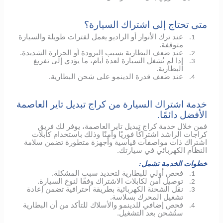
متى تحتاج إلى اشتراك السيارة؟
عند ترك الأنوار أو الراديو يعمل لفترات طويلة والسيارة
1.
متوقفة.
عند ضعف البطارية بسبب البرودة أو الحرارة الشديدة.
2.
إذا لم تُشغل السيارة لعدة أيام، ما يؤدي إلى تفريغ
3.
البطارية.
عند ضعف قدرة الدينمو على شحن البطارية.
4.
خدمة اشتراك السيارة من كراج تبديل تاير العاصمة
الأفضل دائمًا.
فمن خلال خدمة كراج تبديل تاير العاصمة، يوفر لك فريق
كراجات الراشد اشتراكًا فوريًا وآمنًا وذلك باستخدام كابلات
اشتراك ذات مواصفات قياسية وأجهزة متطورة تضمن سلامة
النظام الكهربائي في سيارتك.
خطوات الخدمة تشمل:
فحص أولي للبطارية لتحديد سبب المشكلة.
1.
توصيل آمن لكابلات الاشتراك وفقًا لنوع السيارة.
2.
نقل الشحنة الكهربائية بطريقة احترافية تضمن إعادة
3.
تشغيل المحرك بسلاسة.
فحص إضافي
للدينمو
والأسلاك للتأكد من أن البطارية
4.
ستُشحن بعد التشغيل.