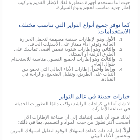
حيث أننا نستخدم أجهزة متطورة لفك الإطار القديم وتركيب
إطار جديد مناسب لحجم ونوع السيارة.
كما نوفر جميع أنواع التواير التي تناسب مختلف
الاستخدامات:
الأول
وهو الإطارات صيفية مصممة لتحمل الحرارة
1.
العالية وتوفر أداء ممتاز على الأسفلت الجاف.
والثاني
وهو إطارات شتوية تضمن أقصى تماسك على
2.
الطرق الزلقة أو المبتلة.
والثالث
وهو إطارات لجميع الفصول مناسبة للاستخدام
3.
طوال العام.
ورابعا وأخيراً
، إطارات الأداء العالي التي تجمع بين
4.
الثبات على الطريق، وتقليل الضجيج، والراحة في
القيادة.
خيارات حديثة في عالم التواير
لا شك أننا في كراجات الراشد نواكب دائمًا التطورات الحديثة
في صناعة الإطارات.
لذلك فنود أن نلفت إنتباهك إلى أن صناعة الإطارات الآن
أصبحت أكثر تطورًا من حيث المواد والتصميم،
بما في ذلك:
أولاً:
إطارات ذات كفاءة استهلاك الوقود لتقليل استهلاك البنزين
وتحسين الأداء البيئي.