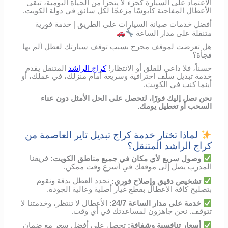
الاعتماد على السيارة كجزء لا يتجزأ من الحياة اليومية، تبقى
الأعطال المفاجئة كابوسًا مزعجًا لكل سائق في دولة الكويت.
أفضل خدمات صيانة السيارات علي الطريق | خدمة فورية
متنقلة على مدار الساعة
هل تعرضت لموقف محرج بسبب توقف سيارتك لعطل ألم بها
فجأة؟
حسناً، فلا داعي للقلق أو الانتظار!
كراج الراشد
المتنقل يقدم
خدمة تبديل سلف احترافية وسريعة أمام منزلك، في عملك، أو
أينما كنت في الكويت.
نحن نصل إليك فورًا، لتحصل على الحل الأمثل دون عناء
السحب أو تعطيل يومك.
لماذا تختار خدمة كراج تبديل تاير العاصمة من
كراج الراشد المتنقل؟
وصول
سريع
لأي
مكان
في
جميع مناطق الكويت
:
فريقنا
المدرب
يصل
إلى
موقعك
في
أسرع
وقت
ممكن
.
تشخيص
دقيق
وإصلاح
فوري
:
نحدد
العطل
بدقة
ونقوم
بتصليح
كافة الأعطال
بقطع
غيار
أصلية
وعالية
الجودة
.
خدمة
على
مدار
الساعة
24/7:
الأعطال
لا
تنتظر،
وخدمتنا
لا
تتوقف
.
نحن
جاهزون
لمساعدتك
في
أي
وقت
.
أسعار
تنافسية
وشفافة
:
تحصل
على
أفضل
سعر
مع
ضمان