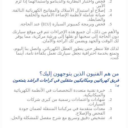
فحص واختبار البطارية والدينامو واستبدالهما إذا لزم
2.
الأمر.
إصلاح أو استبدال الأسلاك والمفاتيح الكهربائية التالفة.
3.
صيانة شاملة لأنظمة الإضاءة الأمامية والخلفية
4.
والضابطة.
فحص وبرمجة كمبيوتر السيارة (
) عند الحاجة.
ECU
5.
والأهم من ذلك، أن جميع هذه الإجراءات تتم في موقع سيارتك
دون الحاجة إلى سحبها أو نقلها إلى ورشة مركزية، مما يوفر
لك الوقت والجهد ويضمن لك الراحة والأمان.
لذلك فلا تنتظر حتى يتطور العطل الكهربائي.
واتصل بنا اليوم،
وتمتع بخدمة احترافية تجعل سيارتك تعمل بكفاءة تامة، أينما
كنت.
من هم الفنيون الذين يتوجهون إليك؟
فريق كهربائيين وميكانيكيين متنقلين في كراجات الراشد يتمتعون
بـ:
خبرة تقنية متعددة التخصصات في الأنظمة الكهربائية
1.
والميكانيكية.
شهادات واعتمادات رسمية من كبرى شركات
2.
السيارات.
معدات متقدمة في مركباتنا المتنقلة لضمان جودة
3.
الفحص والإصلاح.
تشخيص دقيق وسريع مع شرح مفصل للمشكلة والحل.
4.