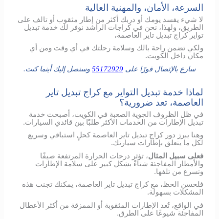
السرعة، الأمان، والمهنية العالية
لا شيء يفسد يومك أو دربك أكثر من إطار مثقوب أو تالف على
الطريق، ولهذا، نحن في كراجات الراشد نوفر لك خدمة تبديل
تواير كراج تبديل تاير العاصمة،
ولكي تضمن راحة بالك وسلامة رحلتك في أي وقت ومن أي
مكان داخل الكويت.
سارع بالإتصال فورًا على
55172929
وسنصل إليك أينما كنت.
لماذا خدمة تبديل التواير مع كراج تبديل تاير
العاصمة، تعد ضرورية؟
في ظل الظروف الجوية الصعبة في الكويت، أصبحت خدمة
تبديل الإطارات من الخدمات الأكثر طلبًا بين قائدي السيارات.
وهنا يبرز دور كراج تبديل تاير العاصمة كحلٍ استباقي وسريع
لكل ما يتعلق بإطارات سيارتك.
فعلى سبيل المثال
، تؤثر درجات الحرارة المرتفعة صيفًا
والأمطار المفاجئة شتاءً بشكل كبير على سلامة الإطارات
وتسرع من تلفها.
فلحسن الحظ، مع كراج تبديل تاير العاصمة، يمكنك تجنب هذه
المشكلات بسهولة.
في الواقع، تُعد الإطارات المثقوبة أو الممزقة من أكثر الأعطال
المفاجئة شيوعًا على الطرق.