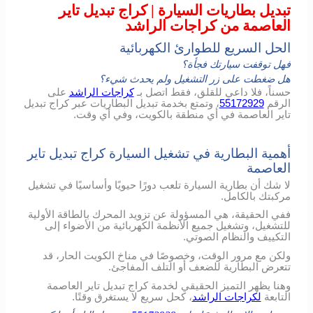
تبديل بطاريات السيارة | كراج تبديل تاير
العاصمة من كراجات الراشد
الحل السريع للطوارئ الكهربائية
فهل توقفت سيارتك فجأة؟
هل ضغطت على زر التشغيل ولم يحدث شيء؟
حسناً، فلا داعي للقلق، فقط اتصل بـ
كراجات الراشد
على
الرقم
55172929
، وتمتع بخدمة تبديل البطاريات عبر كراج تبديل
تاير العاصمة في أي منطقة بالكويت، وفي أي وقت.
أهمية البطارية في تشغيل السيارة كراج تبديل تاير
العاصمة
لا شك أن بطارية السيارة تلعب دورًا حيويًا وأساسيًا في تشغيل
مركبتك بالكامل.
ففي الحقيقة، هي المسؤولة عن تزويد المحرك بالطاقة الأولية
للتشغيل، وتشغيل جميع الأنظمة الكهربائية من الأضواء إلى
التكييف والنظام الصوتي.
ولكن مع مرور الوقت، وخصوصًا في مناخ الكويت الحار، قد
تتعرض البطارية للضعف أو التلف المفاجئ.
وهنا يظهر التميز الحقيقي لخدمة كراج تبديل تاير العاصمة
التابعة
لكراجات الراشد
، كحل سريع لا يستغرق وقتًا.