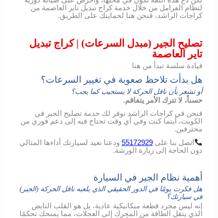
لنظام الفرامل من خلال خدمة كراج تبديل تاير العاصمة من
كراجات الراشد، فنحن هنا لحمايتك على الطريق.
تصليح الجير (مبدل السرعات) | كراج تبديل
تاير العاصمة
قيادة سلسة تبدأ من هنا
هل بدأت تلاحظ صعوبة في تغيير السرعات؟
أو تشعر بأن ناقل الحركة لا يستجيب كما يجب؟
حسناً، لا تترك الأمر يتفاقم.
فنحن في كراجات الراشد نوفر لك خدمة تصليح الجير في
الكويت، أينما كنت وفي أي وقت تحتاج فيه إلى دعم فوري من
محترفين.
اتصل
بنا
على
55172929
ودعنا
نعيد
لسيارتك
أداءها
المثالي
دون
الحاجة
إلى
زيارة
الورشة
.
أهمية نظام الجير في السيارة
هل فكرت يومًا في الدور الحقيقي الذي يلعبه ناقل الحركة (الجير)
في سيارتك؟
إنه ليس مجرد قطعة ميكانيكية عادية، بل هو القلب النابض
الذي ينقل الطاقة من المحرك إلى العجلات، مما يمنحك تحكمًا