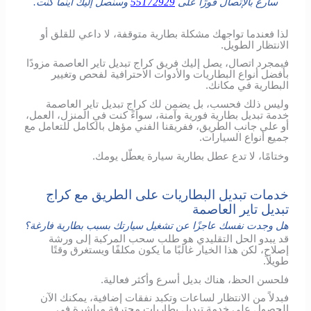
سارع بالإتصال فورًا على
55172929
وسنصل إليك أينما كنت.
لذا فعندما تواجهك مشكلة بطارية متوقفة، لا داعي للقلق أو
الانتظار الطويل.
فبمجرد اتصال، يصل إليك فريق كراج تبديل تاير العاصمة مزودًا
بأفضل أنواع البطاريات والأدوات الاحترافية لفحص وتغيير
البطارية في مكانك.
وليس ذلك فحسب، بل يضمن لك كراج تبديل تاير العاصمة
خدمة تبديل بطارية فورية وآمنة، سواءً كنت في المنزل، العمل،
أو على جانب الطريق، ففريقنا الفني مؤهل بالكامل للتعامل مع
جميع أنواع السيارات.
وختامًا، لا تدع عطل بطارية سيارة يعطّل يومك.
خدمات تبديل البطاريات على الطريق مع كراج
تبديل تاير العاصمة
هل وجدت نفسك عاجزًا عن تشغيل سيارتك بسبب بطارية فارغة؟
قد يبدو الحل التقليدي هو طلب سحب المركبة إلى ورشة
إصلاح، لكن هذا الخيار غالبًا ما يكون مكلفًا ويستغرق وقتًا
طويلاً.
فلحسن الحظ، هناك بديل أسرع وأكثر فعالية.
فبدلاً من الانتظار لساعات وتكبد نفقات إضافية، يمكنك الآن
الحصول على خدمة تبديل بطاريات محترفة مباشرة في