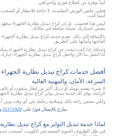
لما توفره من إصلاح فوري واحترافي.
فعلى عكس الورش التقليدية، لا حاجة للانتظار أو السحب، ف
أينما كنت.
ليس هذا فحسب، بل إن كراج تبديل بطارية الجهراء مجهّز 
يضمن لسيارتك صيانة شاملة في مكانك.
بالإضافة إلى ذلك، تقدم خدمة كراج تبديل بطارية الجهراء ض
كفاءتها وأمانها على الطريق.
وختامًا، إذا كنت تبحث عن كراج تبديل بطارية الجهراء يمك
لذا اتصل بنا الآن واجعل كراج تبديل بطارية الجهراء خيارك 
أفضل خدمات كراج تبديل بطارية الجهراء 
السرعة، الأمان، والمهنية العالية
لا شيء يفسد يومك أو دربك أكثر من إطار مثقوب أو تالف
الراشد نوفر لك خدمة تبديل تواير كراج تبديل بطارية الجهر
ولكي تضمن راحة بالك وسلامة رحلتك في أي وقت ومن أي
سارع بالإتصال فورًا على
55172929
وس
لماذا خدمة تبديل التواير مع كراج تبديل بطارية
في ظل الظروف الجوية الصعبة في الكويت، أصبحت خدمة تب