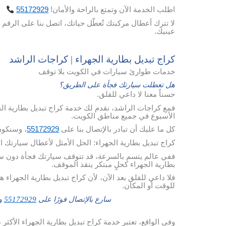
اطلب
الخدمة
الآن
وتمتع
بالراحة
والأمان
!
55172929
لا تترك أعطال مركبتك تُعطّل حياتك، اتصل بنا على الرقم 
عينيك.
كراج تبديل بطارية الجهراء | كراجات الراشد
خدمات طوارئ سيارات في الكويت بلا توقف
هل تعطلت سيارتك فجأة على الطريق؟
حسناُ معنا لا داعي للقلق.
فمع كراجات الراشد، نقدم لك خدمة كراج تبديل بطارية ال
الأسبوع في جميع مناطق الكويت.
كل ما عليك أن تبادر بالإتصال بنا على
55172929
، وسنكون
كراج تبديل بطارية الجهراء: الحل الأمثل لأعطال سيارتك 
ففي عالم يتسم بالسرعة، قد تتوقف سيارتك فجأة دون سابق
بطارية الجهراء كحلٍ مبتكر ينقذ الموقف.
فلا داعي للقلق بعد الآن، لأن كراج تبديل بطارية الجهراء ه
للوقت أو المكان.
سارع بالإتصال فورًا على
55172929
وس
وفي الواقع، تعتبر خدمة كراج تبديل بطارية الجهراء الأكثر 