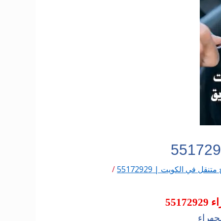
تنقل في الكويت | 55172929
/
551
جهراء