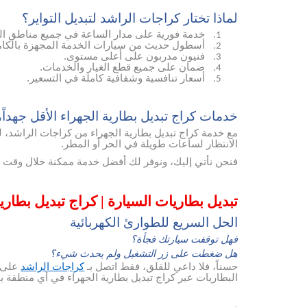
لماذا تختار كراجات الراشد لتبديل التواير؟
خدمة فورية على مدار الساعة في جميع مناطق ال
1.
أسطول حديث من سيارات الخدمة المجهزة بالكام
2.
فنيون مدربون على أعلى مستوى.
3.
ضمان على جميع قطع الغيار والخدمات.
4.
أسعار تنافسية وشفافية كاملة في التسعير.
5.
خدمات كراج تبديل بطارية الجهراء الأقل جهداً، وا
مع خدمة كراج تبديل بطارية الجهراء من كراجات الراشد، لن
الانتظار لساعات طويلة في الحر أو المطر.
فنحن نأتي إليك، ونوفر لك أفضل خدمة ممكنة خلال وقت ق
تبديل بطاريات السيارة | كراج تبديل بطار
الحل السريع للطوارئ الكهربائية
فهل توقفت سيارتك فجأة؟
هل ضغطت على زر التشغيل ولم يحدث شيء؟
حسناً، فلا داعي للقلق، فقط اتصل بـ
كراجات الراشد
على 
البطاريات عبر كراج تبديل بطارية الجهراء في أي منطقة 