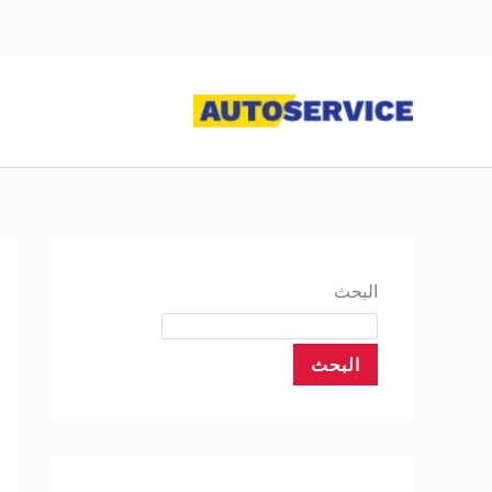
خطي
لى
لمحتوى
البحث
البحث