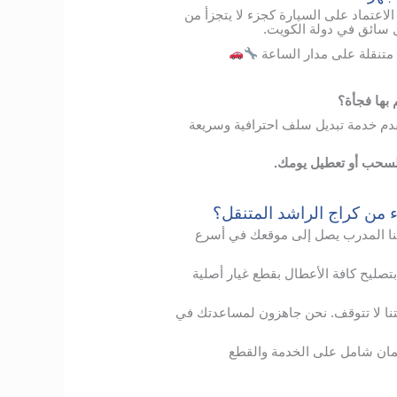
الاعتماد على السيارة كجزء لا يتجزأ من
كل سائق في دولة الكويت.
متنقلة على مدار الساعة
ها فجأة؟
دم خدمة تبديل سلف احترافية وسريعة
السحب أو تعطيل يومك.
ء من كراج الراشد المتنقل؟
ا
المدرب
يصل
إلى
موقعك
في
أسرع
بتصليح
كافة الأعطال
بقطع
غيار
أصلية
نا
لا
تتوقف
.
نحن
جاهزون
لمساعدتك
في
ان
شامل
على
الخدمة
والقطع