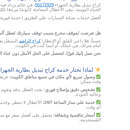
كراج تبديل بطارية الجهراء
55172929
، في عالم يزداد فيه 
الحياة اليومية، تبقى الأعطال المفاجئة كابوسًا مزعجًا ل
أفضل خدمات صيانة السيارات علي الطريق | خدمة فورية 
هل تعرضت لموقف محرج بسبب توقف سيارتك لعطل ألم ب
حسناً، فلا داعي للقلق أو الانتظار!
كراج الراشد
المتنقل يق
أمام منزلك، في عملك، أو أينما كنت في الكويت.
نحن نصل إليك فورًا، لتحصل على الحل الأمثل دون عناء 
لماذا تختار خدمة كراج تبديل بطارية الجهرا
وصول
سريع
لأي
مكان
في
جميع مناطق الكويت
:
فريقن
وقت
ممكن
.
تشخيص
دقيق
وإصلاح
فوري
:
نحدد
العطل
بدقة
ونقوم
وعالية
الجودة
.
خدمة
على
مدار
الساعة
24/7:
الأعطال
لا
تنتظر،
وخدمت
أي
وقت
.
أسعار
تنافسية
وشفافة
:
تحصل
على
أفضل
سعر
مع
ضم
المُستخدمة
.