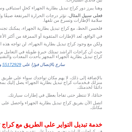
بين قائدي السيارات.
وهنا يبرز دور كراج تبديل بطارية الجهراء كحلٍ استباقي و
فعلى سبيل المثال
، تؤثر درجات الحرارة المرتفعة صيفًا و
سلامة الإطارات وتسرع من تلفها.
فلحسن الحظ، مع كراج تبديل بطارية الجهراء، يمكنك تجن
في الواقع، تُعد الإطارات المثقوبة أو الممزقة من أكثر ال
ولكن مع وجود كراج تبديل بطارية الجهراء، لن تواجه هذه ال
حيث أن كراجات الراشد تمتلك خبرة طويلة في التعامل مع 
كراج تبديل بطارية الجهراء المجهز بأحدث المعدات والتقن
سارع بالإتصال فورًا على
55172929
وس
بالإضافة إلى ذلك، لا يهم مكان تواجدك سواء على طريق 
منزلك فـخدمات كراج تبديل بطارية الجهراء يصل إليك بمج
دائمًا لخدمتك.
ختامًا، لا تنتظر حتى تفاجأ بعطل في إطارات سيارتك.
اتصل الآن بفريق كراج تبديل بطارية الجهراء واحصل على 
مكانك.
خدمة تبديل التواير على الطريق مع كراج ت
في كراجات الراشد نحرص دوماً على تقديم خدمة شاملة تبد