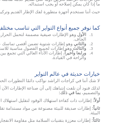
ما إذا كان يمكن إصلاحه أو يجب استبداله.
حيث أننا نستخدم أجهزة متطورة لفك الإطار القديم وترك
كما نوفر جميع أنواع التواير التي تناسب مختل
الأول
وهو الإطارات صيفية مصممة لتحمل الحرارة ا
1.
الجاف.
والثاني
وهو إطارات شتوية تضمن أقصى تماسك على 
2.
والثالث
وهو إطارات لجميع الفصول مناسبة للاستخ
3.
ورابعا وأخيراً
، إطارات الأداء العالي التي تجمع بي
4.
والراحة في القيادة.
خيارات حديثة في عالم التواير
لا شك أننا في كراجات الراشد نواكب دائمًا التطورات الح
لذلك فنود أن نلفت إنتباهك إلى أن صناعة الإطارات الآن 
والتصميم،
بما في ذلك:
أولاً:
إطارات ذات كفاءة استهلاك الوقود لتقليل استهلاك الب
ثانياً:
إطارات صديقة للبيئة مصنوعة من مواد مستدامة تقلل
البيئة.
ثالثاً:
إطارات معززة بتقنيات السلامة مثل مقاومة الانفجار 