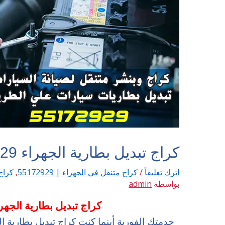
كراج تبديل بطارية الجهراء 55172929
اترك تعليقاً
/
كراج متنقل في الجهراء | 55172929
,
كراج م
بواسطة
admin
كراج تبديل بطارية الجهراء 72929
خدمتك الفورية أينما كنت كراج تبديل بطارية ال