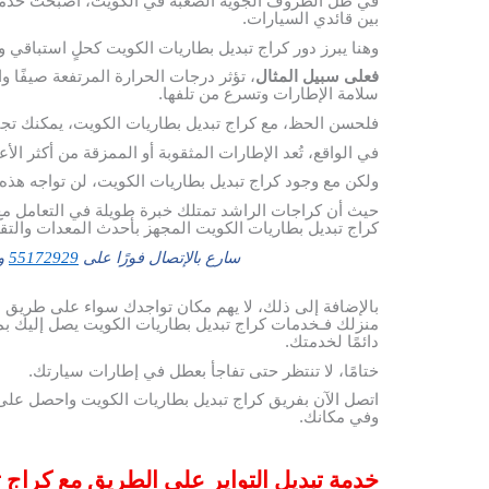
في ظل الظروف الجوية الصعبة في الكويت، أصبحت خدمة تب
بين قائدي السيارات.
وهنا يبرز دور كراج تبديل بطاريات الكويت كحلٍ استباقي 
فعلى سبيل المثال
، تؤثر درجات الحرارة المرتفعة صيفًا و
سلامة الإطارات وتسرع من تلفها.
فلحسن الحظ، مع كراج تبديل بطاريات الكويت، يمكنك تج
في الواقع، تُعد الإطارات المثقوبة أو الممزقة من أكثر ال
ولكن مع وجود كراج تبديل بطاريات الكويت، لن تواجه هذه ا
حيث أن كراجات الراشد تمتلك خبرة طويلة في التعامل مع 
كراج تبديل بطاريات الكويت المجهز بأحدث المعدات والتق
سارع بالإتصال فورًا على
55172929
وس
بالإضافة إلى ذلك، لا يهم مكان تواجدك سواء على طريق 
منزلك فـخدمات كراج تبديل بطاريات الكويت يصل إليك بم
دائمًا لخدمتك.
ختامًا، لا تنتظر حتى تفاجأ بعطل في إطارات سيارتك.
اتصل الآن بفريق كراج تبديل بطاريات الكويت واحصل على
وفي مكانك.
خدمة تبديل التواير على الطريق مع كراج 