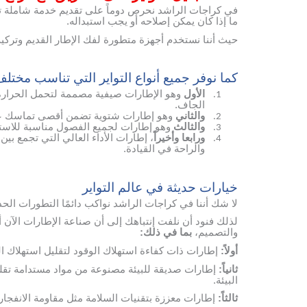
في كراجات الراشد نحرص دوماً على تقديم خدمة شاملة تبد
ما إذا كان يمكن إصلاحه أو يجب استبداله.
حيث أننا نستخدم أجهزة متطورة لفك الإطار القديم وترك
كما نوفر جميع أنواع التواير التي تناسب مختل
الأول
وهو الإطارات صيفية مصممة لتحمل الحرارة ا
1.
الجاف.
والثاني
وهو إطارات شتوية تضمن أقصى تماسك على 
2.
والثالث
وهو إطارات لجميع الفصول مناسبة للاستخ
3.
ورابعا وأخيراً
، إطارات الأداء العالي التي تجمع بي
4.
والراحة في القيادة.
خيارات حديثة في عالم التواير
لا شك أننا في كراجات الراشد نواكب دائمًا التطورات الح
لذلك فنود أن نلفت إنتباهك إلى أن صناعة الإطارات الآن 
والتصميم،
بما في ذلك:
أولاً:
إطارات ذات كفاءة استهلاك الوقود لتقليل استهلاك الب
ثانياً:
إطارات صديقة للبيئة مصنوعة من مواد مستدامة تقلل
البيئة.
ثالثاً:
إطارات معززة بتقنيات السلامة مثل مقاومة الانفجار 