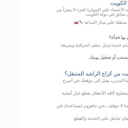
 الكويت
ه الاعتماد على السيارة كجزء لا يتجزأ من
كل سائق في دولة الكويت.
متنقلة على مدار الساعة
ها فجأة؟
دم خدمة تبديل سلف احترافية وسريعة
السحب أو تعطيل يومك.
يت من كراج الراشد المتنقل؟
ا
المدرب
يصل
إلى
موقعك
في
أسرع
بتصليح
كافة الأعطال
بقطع
غيار
أصلية
نا
لا
تتوقف
.
نحن
جاهزون
لمساعدتك
في
ان
شامل
على
الخدمة
والقطع