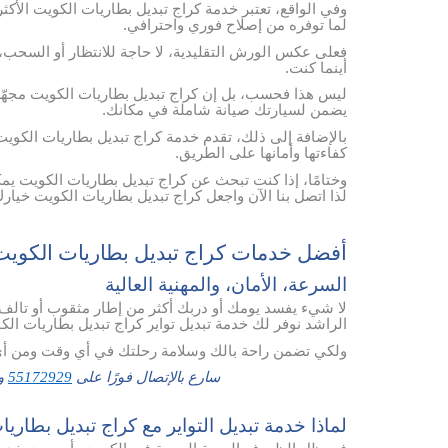
وفي الواقع، تعتبر خدمة كراج تبديل بطاريات الكويت الأكثر
لما توفره من إصلاح فوري واحترافي.
فعلى عكس الورش التقليدية، لا حاجة للانتظار أو السحب، 
أينما كنت.
ليس هذا فحسب، بل إن كراج تبديل بطاريات الكويت مجهّز 
يضمن لسيارتك صيانة شاملة في مكانك.
بالإضافة إلى ذلك، تقدم خدمة كراج تبديل بطاريات الكويت 
كفاءتها وأمانها على الطريق.
وختامًا، إذا كنت تبحث عن كراج تبديل بطاريات الكويت يم
لذا اتصل بنا الآن واجعل كراج تبديل بطاريات الكويت خيارك
أفضل خدمات كراج تبديل بطاريات الكويت
السرعة، الأمان، والمهنية العالية
لا شيء يفسد يومك أو دربك أكثر من إطار مثقوب أو تالف
الراشد نوفر لك خدمة تبديل تواير كراج تبديل بطاريات الك
ولكي تضمن راحة بالك وسلامة رحلتك في أي وقت ومن أي
سارع بالإتصال فورًا على
55172929
وس
لماذا خدمة تبديل التواير مع كراج تبديل بطاري