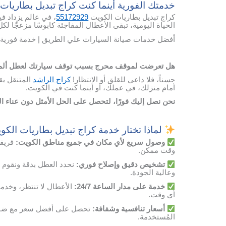
خدمتك الفورية أينما كنت كراج تبديل بطاريات
كراج تبديل بطاريات الكويت
55172929
، في عالم يزداد في
الحياة اليومية، تبقى الأعطال المفاجئة كابوسًا مزعجًا ل
أفضل خدمات صيانة السيارات علي الطريق | خدمة فورية 
هل تعرضت لموقف محرج بسبب توقف سيارتك لعطل ألم ب
حسناً، فلا داعي للقلق أو الانتظار!
كراج الراشد
المتنقل يق
أمام منزلك، في عملك، أو أينما كنت في الكويت.
نحن نصل إليك فورًا، لتحصل على الحل الأمثل دون عناء 
لماذا تختار خدمة كراج تبديل بطاريات الكو
وصول
سريع
لأي
مكان
في
جميع مناطق الكويت
:
فريقن
وقت
ممكن
.
تشخيص
دقيق
وإصلاح
فوري
:
نحدد
العطل
بدقة
ونقوم
وعالية
الجودة
.
خدمة
على
مدار
الساعة
24/7:
الأعطال
لا
تنتظر،
وخدمت
أي
وقت
.
أسعار
تنافسية
وشفافة
:
تحصل
على
أفضل
سعر
مع
ضم
المُستخدمة
.