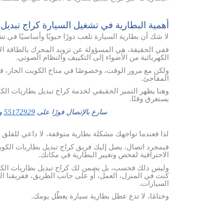
أهمية البطارية في تشغيل السيارة كراج تبديل
لا شك أن بطارية السيارة تلعب دورًا حيويًا وأساسيًا في ت
ففي الحقيقة، هي المسؤولة عن تزويد المحرك بالطاقة الأ
الكهربائية من الأضواء إلى التكييف والنظام الصوتي.
ولكن مع مرور الوقت، وخصوصًا في مناخ الكويت الحار، ق
المفاجئ.
وهنا يظهر التميز الحقيقي لخدمة كراج تبديل بطاريات الكو
يستغرق وقتًا.
سارع بالإتصال فورًا على
55172929
وس
لذا فعندما تواجهك مشكلة بطارية متوقفة، لا داعي للقلق أو
فبمجرد اتصال، يصل إليك فريق كراج تبديل بطاريات الكويت
الاحترافية لفحص وتغيير البطارية في مكانك.
وليس ذلك فحسب، بل يضمن لك كراج تبديل بطاريات الكويت
كنت في المنزل، العمل، أو على جانب الطريق، ففريقنا الف
السيارات.
وختامًا، لا تدع عطل بطارية سيارة يعطّل يومك.