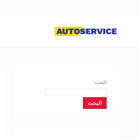
خطي
لى
لمحتوى
البحث
البحث