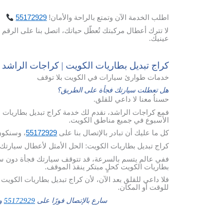
اطلب
الخدمة
الآن
وتمتع
بالراحة
والأمان
!
55172929
لا تترك أعطال مركبتك تُعطّل حياتك، اتصل بنا على الرقم 
عينيك.
كراج تبديل بطاريات الكويت | كراجات الراشد
خدمات طوارئ سيارات في الكويت بلا توقف
هل تعطلت سيارتك فجأة على الطريق؟
حسناُ معنا لا داعي للقلق.
فمع كراجات الراشد، نقدم لك خدمة كراج تبديل بطاريات 
الأسبوع في جميع مناطق الكويت.
كل ما عليك أن تبادر بالإتصال بنا على
55172929
، وسنكون
كراج تبديل بطاريات الكويت: الحل الأمثل لأعطال سيارتك
ففي عالم يتسم بالسرعة، قد تتوقف سيارتك فجأة دون سابق
بطاريات الكويت كحلٍ مبتكر ينقذ الموقف.
فلا داعي للقلق بعد الآن، لأن كراج تبديل بطاريات الكويت 
للوقت أو المكان.
سارع بالإتصال فورًا على
55172929
وس