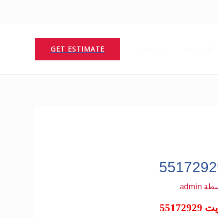
Contact
Our Staff
GET ESTIMATE
سطة
admin
5517