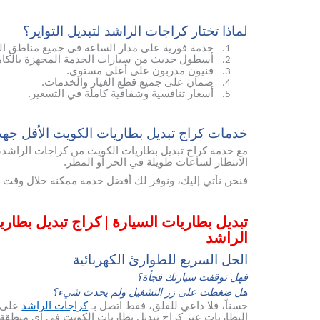
لماذا تختار كراجات الراشد لتبديل التواير؟
خدمة فورية على مدار الساعة في جميع مناطق ال
1.
أسطول حديث من سيارات الخدمة المجهزة بالكام
2.
فنيون مدربون على أعلى مستوى.
3.
ضمان على جميع قطع الغيار والخدمات.
4.
أسعار تنافسية وشفافية كاملة في التسعير.
5.
خدمات كراج تبديل بطاريات الكويت الأقل جهداً، و
مع خدمة كراج تبديل بطاريات الكويت من كراجات الراشد، ل
الانتظار لساعات طويلة في الحر أو المطر.
فنحن نأتي إليك، ونوفر لك أفضل خدمة ممكنة خلال وقت ق
تبديل بطاريات السيارة | كراج تبديل بطا
الراشد
الحل السريع للطوارئ الكهربائية
فهل توقفت سيارتك فجأة؟
هل ضغطت على زر التشغيل ولم يحدث شيء؟
حسناً، فلا داعي للقلق، فقط اتصل بـ
كراجات الراشد
على 
البطاريات عبر كراج تبديل بطاريات الكويت في أي منطقة