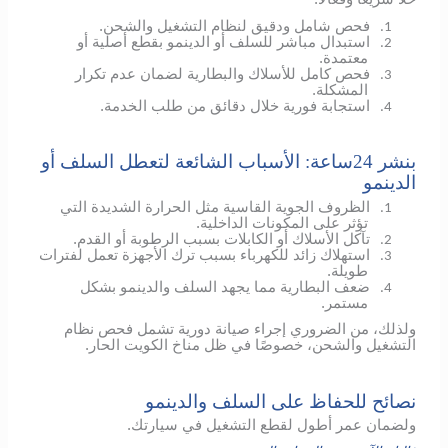
فحص شامل ودقيق لنظام التشغيل والشحن.
1.
استبدال مباشر للسلف أو الدينمو بقطع أصلية أو
2.
معتمدة.
فحص كامل للأسلاك والبطارية لضمان عدم تكرار
3.
المشكلة.
استجابة فورية خلال دقائق من طلب الخدمة.
4.
بنشر 24ساعة: الأسباب الشائعة لتعطل السلف أو
الدينمو
الظروف الجوية القاسية مثل الحرارة الشديدة التي
1.
تؤثر على المكونات الداخلية.
تآكل الأسلاك أو الكابلات بسبب الرطوبة أو القدم.
2.
استهلاك زائد للكهرباء بسبب ترك الأجهزة تعمل لفترات
3.
طويلة.
ضعف البطارية مما يجهد السلف والدينمو بشكل
4.
مستمر.
ولذلك، من الضروري إجراء صيانة دورية تشمل فحص نظام
التشغيل والشحن، خصوصًا في ظل مناخ الكويت الحار.
نصائح للحفاظ على السلف والدينمو
ولضمان عمر أطول لقطع التشغيل في سيارتك.