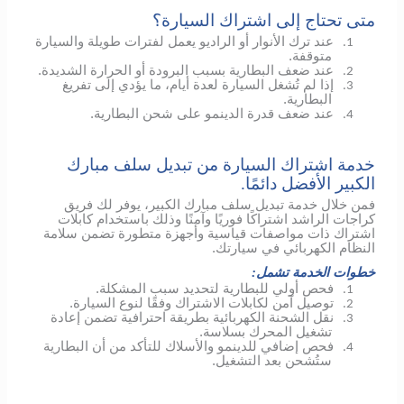
متى تحتاج إلى اشتراك السيارة؟
عند ترك الأنوار أو الراديو يعمل لفترات طويلة والسيارة
1.
متوقفة.
عند ضعف البطارية بسبب البرودة أو الحرارة الشديدة.
2.
إذا لم تُشغل السيارة لعدة أيام، ما يؤدي إلى تفريغ
3.
البطارية.
عند ضعف قدرة الدينمو على شحن البطارية.
4.
خدمة اشتراك السيارة من تبديل سلف مبارك
الكبير الأفضل دائمًا.
فمن خلال خدمة تبديل سلف مبارك الكبير، يوفر لك فريق
كراجات الراشد اشتراكًا فوريًا وآمنًا وذلك باستخدام كابلات
اشتراك ذات مواصفات قياسية وأجهزة متطورة تضمن سلامة
النظام الكهربائي في سيارتك.
خطوات الخدمة تشمل:
فحص أولي للبطارية لتحديد سبب المشكلة.
1.
توصيل آمن لكابلات الاشتراك وفقًا لنوع السيارة.
2.
نقل الشحنة الكهربائية بطريقة احترافية تضمن إعادة
3.
تشغيل المحرك بسلاسة.
فحص إضافي
للدينمو
والأسلاك للتأكد من أن البطارية
4.
ستُشحن بعد التشغيل.