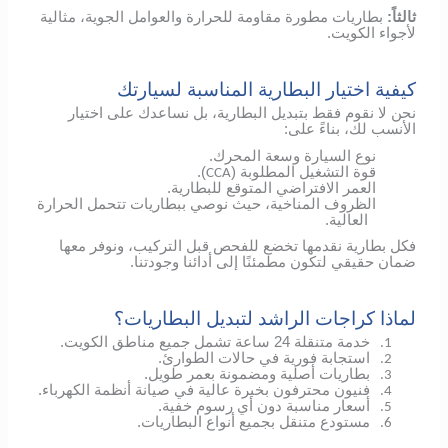
ثالثاً:
بطاريات مطورة مقاومة للحرارة والعوامل الجوية، مثالية
لأجواء الكويت.
كيفية اختيار البطارية المناسبة لسيارتك
نحن لا نقوم فقط بتبديل البطارية، بل نساعدك على اختيار
الأنسب لك، بناءً على:
نوع السيارة وسعة المحرك.
قوة التشغيل المطلوبة (
).
CCA
العمر الافتراضي المتوقع للبطارية.
الظروف المناخية، حيث نوصي ببطاريات تتحمل الحرارة
العالية.
فكل بطارية نقدمها تخضع للفحص قبل التركيب، ونوفر معها
ضمان حقيقي لتكون مطمئنًا إلى أدائنا وجودتنا.
لماذا كراجات الراشد لتبديل البطاريات؟
خدمة متنقلة 24 ساعة تشمل جميع مناطق الكويت.
1.
استجابة فورية في حالات الطوارئ.
2.
بطاريات أصلية ومضمونة بعمر طويل.
3.
فنيون محترفون بخبرة عالية في صيانة أنظمة الكهرباء.
4.
أسعار مناسبة دون أي رسوم خفية.
5.
مستودع متنقل بجميع أنواع البطاريات.
6.