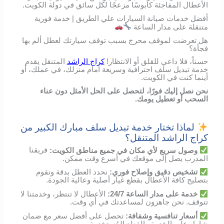
الأعطال المفاجئة كابوسًا مزعجًا لكل سائق في دولة الكويت.
أفضل خدمات صيانة السيارات علي الطريق | خدمة فورية
متنقلة على مدار الساعة
هل تعرضت لموقف محرج بسبب توقف سيارتك لعطل ألم بها
فجأة؟
حسناً، فلا داعي للقلق أو الانتظار!
كراج الراشد
المتنقل يقدم
خدمة تبديل سلف احترافية وسريعة أمام منزلك، في عملك، أو
أينما كنت في الكويت.
نحن نصل إليك فورًا، لتحصل على الحل الأمثل دون عناء
السحب أو تعطيل يومك.
لماذا تختار خدمة تبديل سلف مبارك الكبير من
كراج الراشد المتنقل؟
وصول
سريع
لأي
مكان
في
جميع مناطق الكويت
:
فريقنا
المدرب
يصل
إلى
موقعك
في
أسرع
وقت
ممكن
.
تشخيص
دقيق
وإصلاح
فوري
:
نحدد
العطل
بدقة
ونقوم
بتصليح
كافة الأعطال
بقطع
غيار
أصلية
وعالية
الجودة
.
خدمة
على
مدار
الساعة
24/7:
الأعطال
لا
تنتظر،
وخدمتنا
لا
تتوقف
.
نحن
جاهزون
لمساعدتك
في
أي
وقت
.
أسعار
تنافسية
وشفافة
:
تحصل
على
أفضل
سعر
مع
ضمان