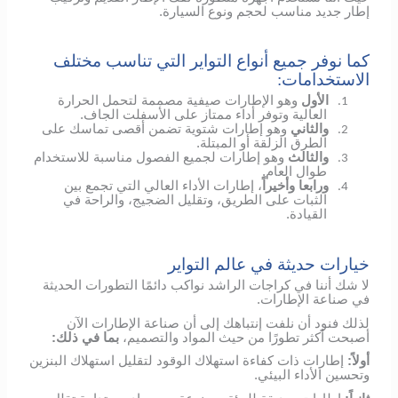
إطار جديد مناسب لحجم ونوع السيارة.
كما نوفر جميع أنواع التواير التي تناسب مختلف
الاستخدامات:
الأول
وهو الإطارات صيفية مصممة لتحمل الحرارة
1.
العالية وتوفر أداء ممتاز على الأسفلت الجاف.
والثاني
وهو إطارات شتوية تضمن أقصى تماسك على
2.
الطرق الزلقة أو المبتلة.
والثالث
وهو إطارات لجميع الفصول مناسبة للاستخدام
3.
طوال العام.
ورابعا وأخيراً
، إطارات الأداء العالي التي تجمع بين
4.
الثبات على الطريق، وتقليل الضجيج، والراحة في
القيادة.
خيارات حديثة في عالم التواير
لا شك أننا في كراجات الراشد نواكب دائمًا التطورات الحديثة
في صناعة الإطارات.
لذلك فنود أن نلفت إنتباهك إلى أن صناعة الإطارات الآن
أصبحت أكثر تطورًا من حيث المواد والتصميم،
بما في ذلك:
أولاً:
إطارات ذات كفاءة استهلاك الوقود لتقليل استهلاك البنزين
وتحسين الأداء البيئي.