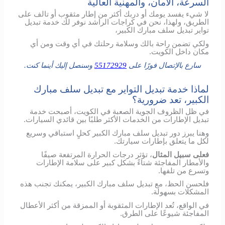
السرعة، الأمان، والمهنية العالية
لا شيء يفسد يومك أو دربك أكثر من إطار مثقوب أو تالف على
الطريق، ولهذا، نحن في كراجات الراشد نوفر لك خدمة تبديل
تواير تبديل سلف مبارك الكبير،
ولكي تضمن راحة بالك وسلامة رحلتك في أي وقت ومن أي
مكان داخل الكويت.
سارع بالإتصال فورًا على
55172929
وسنصل إليك أينما كنت.
لماذا خدمة تبديل التواير مع تبديل سلف مبارك
الكبير، تعد ضرورية؟
في ظل الظروف الجوية الصعبة في الكويت، أصبحت خدمة
تبديل الإطارات من الخدمات الأكثر طلبًا بين قائدي السيارات.
وهنا يبرز دور تبديل سلف مبارك الكبير كحلٍ استباقي وسريع
لكل ما يتعلق بإطارات سيارتك.
فعلى سبيل المثال
، تؤثر درجات الحرارة المرتفعة صيفًا
والأمطار المفاجئة شتاءً بشكل كبير على سلامة الإطارات
وتسرع من تلفها.
فلحسن الحظ، مع تبديل سلف مبارك الكبير، يمكنك تجنب هذه
المشكلات بسهولة.
في الواقع، تُعد الإطارات المثقوبة أو الممزقة من أكثر الأعطال
المفاجئة شيوعًا على الطرق.