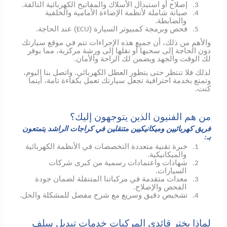
إصلاح أو استبدال الأسلاك والمفاتيح الكهربائية التالفة.
3.
صيانة شاملة لأنظمة الإضاءة الأمامية والخلفية
4.
والضابطة.
فحص وبرمجة كمبيوتر السيارة (
) عند الحاجة.
ECU
5.
والأهم من ذلك، أن جميع هذه الإجراءات تتم في موقع سيارتك
دون الحاجة إلى سحبها أو نقلها إلى ورشة مركزية، مما يوفر
لك الوقت والجهد ويضمن لك الراحة والأمان.
لذلك فلا تنتظر حتى يتطور العطل الكهربائي.
واتصل بنا اليوم،
وتمتع بخدمة احترافية تجعل سيارتك تعمل بكفاءة تامة، أينما
كنت.
من هم الفنيون الذين يتوجهون إليك؟
فريق كهربائيين وميكانيكيين متنقلين في كراجات الراشد يتمتعون
بـ:
خبرة تقنية متعددة التخصصات في الأنظمة الكهربائية
1.
والميكانيكية.
شهادات واعتمادات رسمية من كبرى شركات
2.
السيارات.
معدات متقدمة في مركباتنا المتنقلة لضمان جودة
3.
الفحص والإصلاح.
تشخيص دقيق وسريع مع شرح مفصل للمشكلة والحل.
4.
لماذا يختر قائدي المركبات خدمات تبديل سلف