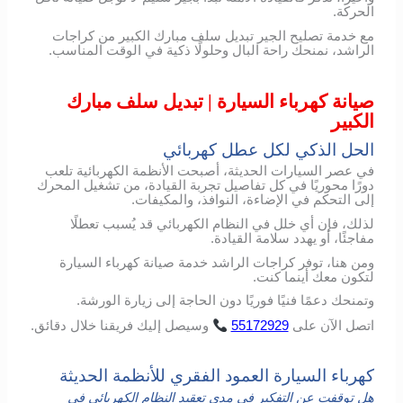
الحركة.
مع خدمة تصليح الجير تبديل سلف مبارك الكبير من كراجات
الراشد، نمنحك راحة البال وحلولًا ذكية في الوقت المناسب.
صيانة كهرباء السيارة | تبديل سلف مبارك
الكبير
الحل الذكي لكل عطل كهربائي
في عصر السيارات الحديثة، أصبحت الأنظمة الكهربائية تلعب
دورًا محوريًا في كل تفاصيل تجربة القيادة، من تشغيل المحرك
إلى التحكم في الإضاءة، النوافذ، والمكيفات.
لذلك، فإن أي خلل في النظام الكهربائي قد يُسبب تعطلًا
مفاجئًا، أو يهدد سلامة القيادة.
ومن هنا، توفر كراجات الراشد خدمة صيانة كهرباء السيارة
لتكون معك أينما كنت.
وتمنحك دعمًا فنيًا فوريًا دون الحاجة إلى زيارة الورشة.
اتصل
الآن
على
55172929
وسيصل
إليك
فريقنا
خلال
دقائق
.
كهرباء السيارة العمود الفقري للأنظمة الحديثة
هل توقفت عن التفكير في مدى تعقيد النظام الكهربائي في