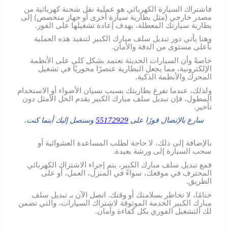
فاشتراك السيارة الكهربائي هو عملية نقل شحنة كهربائية من
مصدر خارجي (مثل بطارية سيارة أخرى أو جهاز متخصص) إلى
بطارية سيارتك المعطلة، بهدف إعادة تشغيلها على الفور.
وهنا يأتي دور تبديل سلف مبارك الكبير لتنفيذ هذه العملية
بأعلى مستوى من الدقة والأمان.
خاصةً وأن السيارات الحديثة تعتمد بشكل كلي على الأنظمة
الإلكترونية، مما يجعل البطارية عنصرًا محوريًا في تشغيل
المحرك والأنظمة الذكية.
ولذلك، عندما تفرغ بطاريتك بسبب نسيان الأضواء أو الاستخدام
المطول، فإن تبديل سلف مبارك الكبير يقدم الحل الأمثل دون
تأخير.
سارع بالإتصال فورًا على
55172929
وسنصل إليك أينما كنت.
بالإضافة إلى ذلك، لا حاجة لطلب المساعدة العشوائية أو
سحب السيارة إلى ورشة بعيدة.
فمع تبديل سلف مبارك الكبير، يتم إجراء الاشتراك الكهربائي
المحترف في موقعك، سواءً في المنزل، العمل، أو على
الطريق.
ختامًا، لا تخاطر بسلامتك أو وقتك. اتصل الآن بـ تبديل سلف
مبارك الكبير الخدمة الموثوقة لاشتراك السيارات، والتي تضمن
لك التشغيل الفوري بكل كفاءة وأمان.