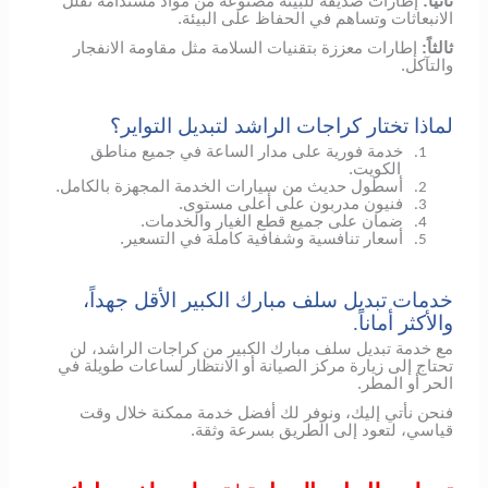
ثانياً:
إطارات صديقة للبيئة مصنوعة من مواد مستدامة تقلل
الانبعاثات وتساهم في الحفاظ على البيئة.
ثالثاً:
إطارات معززة بتقنيات السلامة مثل مقاومة الانفجار
والتآكل.
لماذا تختار كراجات الراشد لتبديل التواير؟
خدمة فورية على مدار الساعة في جميع مناطق
1.
الكويت.
أسطول حديث من سيارات الخدمة المجهزة بالكامل.
2.
فنيون مدربون على أعلى مستوى.
3.
ضمان على جميع قطع الغيار والخدمات.
4.
أسعار تنافسية وشفافية كاملة في التسعير.
5.
خدمات تبديل سلف مبارك الكبير الأقل جهداً،
والأكثر أماناً.
مع خدمة تبديل سلف مبارك الكبير من كراجات الراشد، لن
تحتاج إلى زيارة مركز الصيانة أو الانتظار لساعات طويلة في
الحر أو المطر.
فنحن نأتي إليك، ونوفر لك أفضل خدمة ممكنة خلال وقت
قياسي، لتعود إلى الطريق بسرعة وثقة.