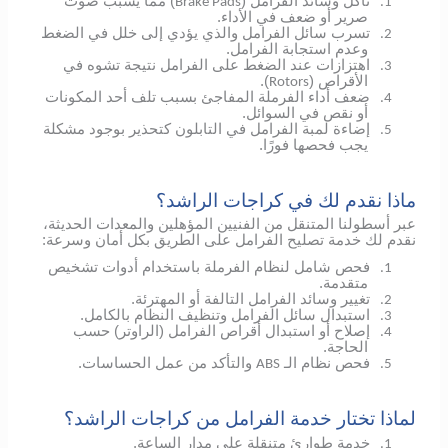
تآكل وسائد الفرامل (
) مما يسبب صوت
Brake Pads
1.
صرير أو ضعف في الأداء.
تسرب سائل الفرامل والذي يؤدي إلى خلل في الضغط
2.
وعدم استجابة الفرامل.
اهتزازات عند الضغط على الفرامل نتيجة تشوه في
3.
الأقراص (
).
Rotors
ضعف أداء الفرملة المفاجئ بسبب تلف أحد المكونات
4.
أو نقص في السوائل.
إضاءة لمبة الفرامل في التابلون كتحذير بوجود مشكلة
5.
يجب فحصها فورًا.
ماذا نقدم لك في كراجات الراشد؟
عبر أسطولنا المتنقل من الفنيين المؤهلين والمعدات الحديثة،
نقدم لك خدمة تصليح الفرامل على الطريق بكل أمان وسرعة:
فحص شامل لنظام الفرملة باستخدام أدوات تشخيص
1.
متقدمة.
تغيير وسائد الفرامل التالفة أو المهترئة.
2.
استبدال سائل الفرامل وتنظيف النظام بالكامل.
3.
إصلاح أو استبدال أقراص الفرامل (الراوتر) حسب
4.
الحاجة.
فحص نظام الـ
والتأكد من عمل الحساسات.
ABS
5.
لماذا تختار خدمة الفرامل من كراجات الراشد؟
خدمة طوارئ متنقلة على مدار الساعة.
1.