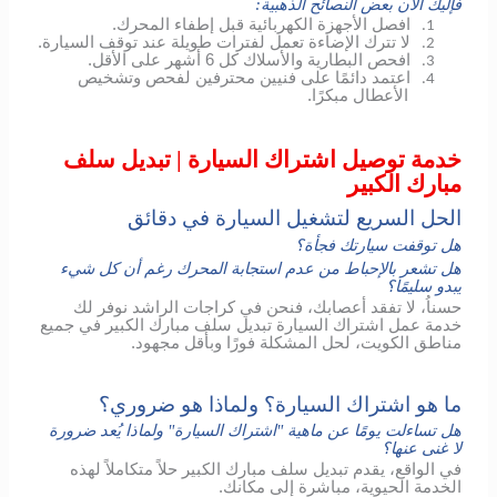
فإليك الآن بعض النصائح الذهبية:
افصل الأجهزة الكهربائية قبل إطفاء المحرك.
1.
لا تترك الإضاءة تعمل لفترات طويلة عند توقف السيارة.
2.
افحص البطارية والأسلاك كل 6 أشهر على الأقل.
3.
اعتمد دائمًا على فنيين محترفين لفحص وتشخيص
4.
الأعطال مبكرًا.
خدمة توصيل اشتراك السيارة | تبديل سلف
مبارك الكبير
الحل السريع لتشغيل السيارة في دقائق
هل توقفت سيارتك فجأة؟
هل تشعر بالإحباط من عدم استجابة المحرك رغم أن كل شيء
يبدو سليمًا؟
حسناُ، لا تفقد أعصابك، فنحن في كراجات الراشد نوفر لك
خدمة عمل اشتراك السيارة تبديل سلف مبارك الكبير في جميع
مناطق الكويت، لحل المشكلة فورًا وبأقل مجهود.
ما هو اشتراك السيارة؟ ولماذا هو ضروري؟
هل تساءلت يومًا عن ماهية "اشتراك السيارة" ولماذا يُعد ضرورة
لا غنى عنها؟
في الواقع، يقدم تبديل سلف مبارك الكبير حلاً متكاملاً لهذه
الخدمة الحيوية، مباشرة إلى مكانك.