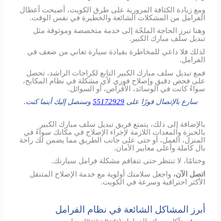
ومع زيادة الكثافة المرورية على طرق الكويت، أصبحت أعطال
الفرامل من المشكلات الشائعة والخطيرة في نفس الوقت.
وهنا تبرز الحاجة الملحّة إلى خدمة متخصصة وموثوقة مثل
تبديل سلف مبارك الكبير.
لذلك فلا داعي للمخاطرة بقيادة سيارة تعاني من ضعف في
الفرامل.
فمع تبديل سلف مبارك الكبير التابع لكراجات الراشد، تحصل
على فحص دقيق وإصلاح فوري لأي مشكلة في نظام المكابح،
سواءً كانت في الوسائد، الأقراص، أو السوائل.
سارع بالإتصال فورًا على
55172929
وسنصل إليك أينما كنت.
بالإضافة إلى ذلك، يتمتع فريق تبديل سلف مبارك الكبير
بالخبرة والمعدات اللازمة لإجراء الإصلاح في مكانك سواءً في
المنزل، العمل، أو حتى على جانب الطريق مما يضمن لك راحة
بال كاملة وأعلى معايير الأمان.
وختامًا، لا تنتظر حتى تتفاقم مشكلة فرامل سيارتك.
اتصل الآن،
واجعل سلامتك أولوية مع خدمة الإصلاح المتنقل
الأكثر احترافية وسرعة في الكويت.
أبرز المشاكل الشائعة في نظام الفرامل