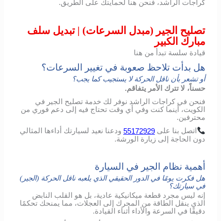
كراجات الراشد، فنحن هنا لحمايتك على الطريق.
تصليح الجير (مبدل السرعات) | تبديل سلف
مبارك الكبير
قيادة سلسة تبدأ من هنا
هل بدأت تلاحظ صعوبة في تغيير السرعات؟
أو تشعر بأن ناقل الحركة لا يستجيب كما يجب؟
حسناً، لا تترك الأمر يتفاقم.
فنحن في كراجات الراشد نوفر لك خدمة تصليح الجير في
الكويت، أينما كنت وفي أي وقت تحتاج فيه إلى دعم فوري من
محترفين.
اتصل
بنا
على
55172929
ودعنا
نعيد
لسيارتك
أداءها
المثالي
دون
الحاجة
إلى
زيارة
الورشة
.
أهمية نظام الجير في السيارة
هل فكرت يومًا في الدور الحقيقي الذي يلعبه ناقل الحركة (الجير)
في سيارتك؟
إنه ليس مجرد قطعة ميكانيكية عادية، بل هو القلب النابض
الذي ينقل الطاقة من المحرك إلى العجلات، مما يمنحك تحكمًا
دقيقًا في السرعة والأداء أثناء القيادة.