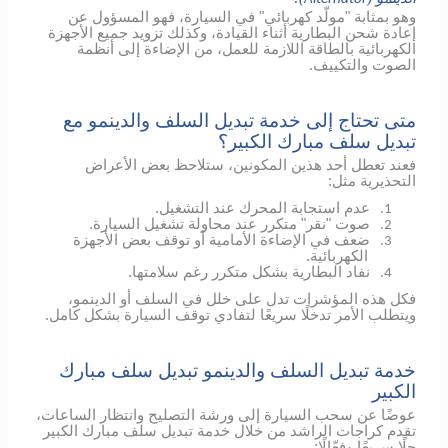
وهو بمثابة "مولّد كهربائي" في السيارة، فهو المسؤول عن
إعادة شحن البطارية أثناء القيادة، وكذلك تزويد جميع الأجهزة
الكهربائية بالطاقة اللازمة للعمل، من الإضاءة إلى أنظمة
الصوت والتكييف.
متى تحتاج إلى خدمة تبديل السلف والدينمو مع
تبديل سلف مبارك الكبير؟
فعند تعطل أحد هذين المكونين، ستلاحظ بعض الأعراض
التحذيرية مثل:
عدم استجابة المحرك عند التشغيل.
1.
صوت "نقر" متكرر عند محاولة تشغيل السيارة.
2.
ضعف في الإضاءة الأمامية أو توقف بعض الأجهزة
3.
الكهربائية.
نفاد البطارية بشكل متكرر رغم سلامتها.
4.
فكل هذه المؤشرات تدل على خلل في السلف أو الدينمو،
ويتطلب الأمر تدخلًا سريعًا لتفادي توقف السيارة بشكل كامل.
خدمة تبديل السلف والدينمو تبديل سلف مبارك
الكبير
عوضًا عن سحب السيارة إلى ورشة التصليح وانتظار الساعات،
تقدم كراجات الراشد من خلال خدمة تبديل سلف مبارك الكبير
حلًا سريعًا وفعّالًا: