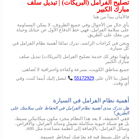
تصليح الفرامل (البريكات) | تبديل سلف
مبارك الكبير
فالأمان يبدأ من هنا
بأي حال من الأحوال وفي جميع الظروف، لا يمكن المساومة
على سلامة الفرامل، فهي خط الدفاع الأول عن حياتك وحياة
من معك على الطريق.
ونحن في كراجات الراشد، ندرك تمامًا أهمية نظام الفرامل في
كل سيارة.
ولهذا نوفر لك خدمة تصليح الفرامل (البريكات) تبديل سلف
مبارك الكبير
جميع مناطق الكويت، بسرعة وكفاءة واحترافية لا تُضاهى.
اتصل
بنا
الآن
على
55172929
لنصل
إليك
أينما
كنت،
وفي
أي
وقت
.
أهمية نظام الفرامل في السيارة
هل تدرك مدى أهمية نظام الفرامل في الحفاظ على سلامتك على
الطريق؟
ففي الحقيقة، لا يعد هذا النظام مجرد مكون ميكانيكي بسيط،
بل هو شبكة حيوية متكاملة تشمل وسائد الفرامل، والأقراص،
وسائل الفرامل، بالإضافة إلى أنظمة مساعدة مثل
.
ABS
وأي خلل بسيط فيه قد يعرّضك لمخاطر جسيمة.