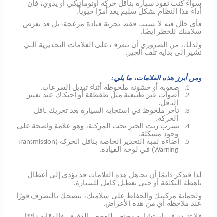
سواءً كنت تقود سيارة بناقل حركة أوتوماتيكي أو يدوي، فإن
أداء هذا النظام بشكل سليم يعد أمرًا حيوياً.
فأي خلل فيه لا يسبب فقط تجربة قيادة مزعجة، بل قد يعرض
سلامتك للخطر أيضًا.
ولذلك، من الضروري أن تتعرف على العلامات التحذيرية التي
تشير إلى بداية تلف الجير.
ومن أبرز هذه العلامات، ما يلي:
صعوبة أو خشونة ملحوظة أثناء تبديل السرعات.
1.
أصوات غير طبيعية مثل طقطقة أو احتكاك عند تغيير
2.
الناقل.
تأخر ملحوظ في استجابة السيارة بعد تحريك ناقل
3.
الحركة.
تسرب زيت الجير تحت المركبة، وهو علامة واضحة على
4.
وجود مشكلة.
إضاءة لمبة التحذير الخاصة بناقل الحركة (
Transmission
5.
) في لوحة القيادة.
Warning
لذا فتذكر دائمًا أن تجاهل هذه العلامات قد يؤدي إلى أعطال
باهظة التكلفة أو حتى تعطيل كامل للسيارة.
ولحماية مركبتك والحفاظ على سلامتك، ننصحك بالتصرف فورًا
عند ملاحظة أي من هذه الأعراض.
فلا تتردد في استشارة مختص للفحص الدقيق، فالوقاية دائمًا