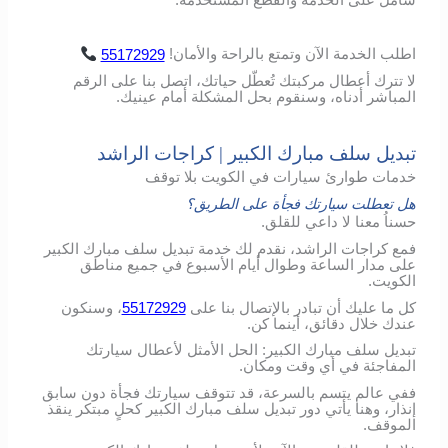
شامل
على
الخدمة
والقطع
المُستخدمة
.
اطلب
الخدمة
الآن
وتمتع
بالراحة
والأمان
!
55172929
لا تترك أعطال مركبتك تُعطّل حياتك، اتصل بنا على الرقم
المباشر أدناه، وسنقوم بحل المشكلة أمام عينيك.
تبديل سلف مبارك الكبير | كراجات الراشد
خدمات طوارئ سيارات في الكويت بلا توقف
هل تعطلت سيارتك فجأة على الطريق؟
حسناُ معنا لا داعي للقلق.
فمع كراجات الراشد، نقدم لك خدمة تبديل سلف مبارك الكبير
على مدار الساعة وطوال أيام الأسبوع في جميع مناطق
الكويت.
كل ما عليك أن تبادر بالإتصال بنا على
55172929
، وسنكون
عندك خلال دقائق، أينما كن.
تبديل سلف مبارك الكبير: الحل الأمثل لأعطال سيارتك
المفاجئة في أي وقت ومكان.
ففي عالم يتسم بالسرعة، قد تتوقف سيارتك فجأة دون سابق
إنذار، وهنا يأتي دور تبديل سلف مبارك الكبير كحلٍ مبتكر ينقذ
الموقف.