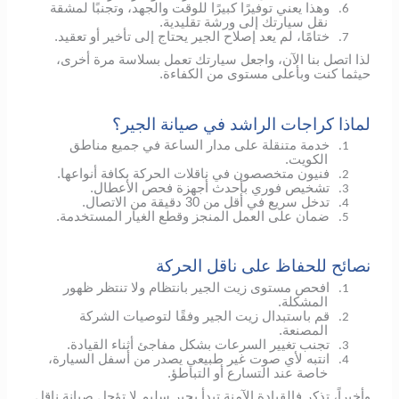
وهذا يعني توفيرًا كبيرًا للوقت والجهد، وتجنبًا لمشقة
6.
نقل سيارتك إلى ورشة تقليدية.
ختامًا، لم يعد إصلاح الجير يحتاج إلى تأخير أو تعقيد.
7.
لذا اتصل بنا الآن، واجعل سيارتك تعمل بسلاسة مرة أخرى،
حيثما كنت وبأعلى مستوى من الكفاءة.
لماذا كراجات الراشد في صيانة الجير؟
خدمة متنقلة على مدار الساعة في جميع مناطق
1.
الكويت.
فنيون متخصصون في ناقلات الحركة بكافة أنواعها.
2.
تشخيص فوري بأحدث أجهزة فحص الأعطال.
3.
تدخل سريع في أقل من 30 دقيقة من الاتصال.
4.
ضمان على العمل المنجز وقطع الغيار المستخدمة.
5.
نصائح للحفاظ على ناقل الحركة
افحص مستوى زيت الجير بانتظام ولا تنتظر ظهور
1.
المشكلة.
قم باستبدال زيت الجير وفقًا لتوصيات الشركة
2.
المصنعة.
تجنب تغيير السرعات بشكل مفاجئ أثناء القيادة.
3.
انتبه لأي صوت غير طبيعي يصدر من أسفل السيارة،
4.
خاصة عند التسارع أو التباطؤ.
وأخيراً، تذكر فالقيادة الآمنة تبدأ بجير سليم لا تؤجل صيانة ناقل