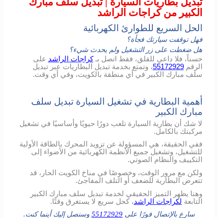
تبديل بطاريات السيارة | تبديل سلف مبارك
الكبير من كراجات الراشد
الحل السريع للطوارئ الكهربائية
فهل توقفت سيارتك فجأة؟
هل ضغطت على زر التشغيل ولم يحدث شيء؟
حسناً، فلا داعي للقلق، فقط اتصل بـ
كراجات الراشد
على
الرقم
55172929
، وتمتع بخدمة تبديل البطاريات عبر تبديل
سلف مبارك الكبير في أي منطقة بالكويت، وفي أي وقت.
أهمية البطارية في تشغيل السيارة تبديل سلف
مبارك الكبير
لا شك أن بطارية السيارة تلعب دورًا حيويًا وأساسيًا في تشغيل
مركبتك بالكامل.
ففي الحقيقة، هي المسؤولة عن تزويد المحرك بالطاقة الأولية
للتشغيل، وتشغيل جميع الأنظمة الكهربائية من الأضواء إلى
التكييف والنظام الصوتي.
ولكن مع مرور الوقت، وخصوصًا في مناخ الكويت الحار، قد
تتعرض البطارية للضعف أو التلف المفاجئ.
وهنا يظهر التميز الحقيقي لخدمة تبديل سلف مبارك الكبير
التابعة
لكراجات الراشد
، كحل سريع لا يستغرق وقتًا.
سارع بالإتصال فورًا على
55172929
وسنصل إليك أينما كنت.