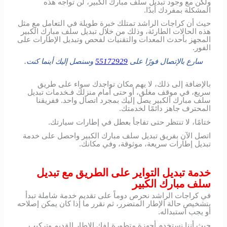
ولكن مع وجود تبديل سلف مبارك الكبير، لن تواجه هذه
المشكلة بمفردك أبدًا.
حيث أن كراجات الراشد تمتلك خبرة طويلة في التعامل مع مثل
هذه الحالات الطارئة، وذلك من خلال تبديل سلف مبارك الكبير
المجهز بأحدث المعدات والتقنيات لفحص وتبديل الإطارات على
الفور.
سارع بالإتصال فورًا على
55172929
وسنصل إليك أينما كنت.
بالإضافة إلى ذلك، لا يهم مكان تواجدك سواء على طريق
سريع، في موقف مغلق، أو حتى أمام منزلك فـخدمات تبديل
سلف مبارك الكبير يصل إليك بمجرد اتصال واحد. ففريقنا
المحترف جاهز دائمًا لخدمتك.
ختامًا، لا تنتظر حتى تفاجأ بعطل في إطارات سيارتك.
اتصل الآن بفريق تبديل سلف مبارك الكبير واحصل على خدمة
تبديل إطارات سريعة، موثوقة، وفي مكانك.
خدمة تبديل التواير على الطريق مع تبديل
سلف مبارك الكبير
في كراجات الراشد نحرص دوماً على تقديم خدمة شاملة تبدأ
بتشخيص حالة الإطار المتضرر، ثم نقرر ما إذا كان يمكن إصلاحه
أو يجب استبداله.
حيث أننا نستخدم أجهزة متطورة لفك الإطار القديم وتركيب