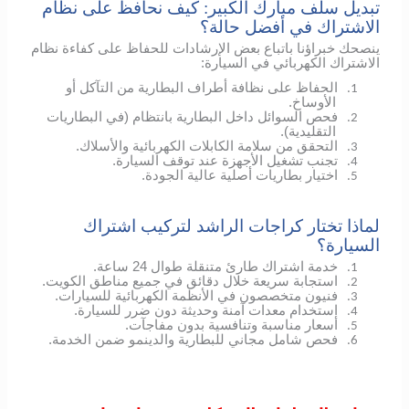
تبديل سلف مبارك الكبير: كيف نحافظ على نظام
الاشتراك في أفضل حالة؟
ينصحك خبراؤنا باتباع بعض الإرشادات للحفاظ على كفاءة نظام
الاشتراك الكهربائي في السيارة:
الحفاظ على نظافة أطراف البطارية من التآكل أو
1.
الأوساخ.
فحص السوائل داخل البطارية بانتظام (في البطاريات
2.
التقليدية).
التحقق من سلامة الكابلات الكهربائية والأسلاك.
3.
تجنب تشغيل الأجهزة عند توقف السيارة.
4.
اختيار بطاريات أصلية عالية الجودة.
5.
لماذا تختار كراجات الراشد لتركيب اشتراك
السيارة؟
خدمة اشتراك طارئ متنقلة طوال 24 ساعة.
1.
استجابة سريعة خلال دقائق في جميع مناطق الكويت.
2.
فنيون متخصصون في الأنظمة الكهربائية للسيارات.
3.
استخدام معدات آمنة وحديثة دون ضرر للسيارة.
4.
أسعار مناسبة وتنافسية بدون مفاجآت.
5.
فحص شامل مجاني للبطارية والدينمو ضمن الخدمة.
6.