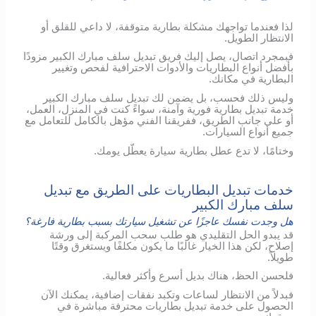
لذا فعندما تواجهك مشكلة بطارية متوقفة، لا داعي للقلق أو
الانتظار الطويل.
فبمجرد اتصال، يصل إليك فريق تبديل سلف مبارك الكبير مزودًا
بأفضل أنواع البطاريات والأدوات الاحترافية لفحص وتغيير
البطارية في مكانك.
وليس ذلك فحسب، بل يضمن لك تبديل سلف مبارك الكبير
خدمة تبديل بطارية فورية وآمنة، سواءً كنت في المنزل، العمل،
أو على جانب الطريق، ففريقنا الفني مؤهل بالكامل للتعامل مع
جميع أنواع السيارات.
وختامًا، لا تدع عطل بطارية سيارة يعطّل يومك.
خدمات تبديل البطاريات على الطريق مع تبديل
سلف مبارك الكبير
هل وجدت نفسك عاجزًا عن تشغيل سيارتك بسبب بطارية فارغة؟
قد يبدو الحل التقليدي هو طلب سحب المركبة إلى ورشة
إصلاح، لكن هذا الخيار غالبًا ما يكون مكلفًا ويستغرق وقتًا
طويلاً.
فلحسن الحظ، هناك بديل أسرع وأكثر فعالية.
فبدلاً من الانتظار لساعات وتكبد نفقات إضافية، يمكنك الآن
الحصول على خدمة تبديل بطاريات محترفة مباشرة في