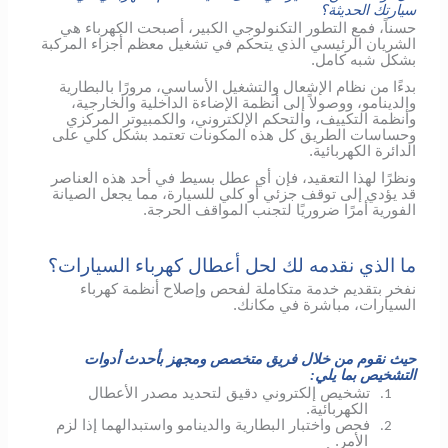
سيارتك الحديثة؟
حسناً، فمع التطور التكنولوجي الكبير، أصبحت الكهرباء هي
الشريان الرئيسي الذي يتحكم في تشغيل معظم أجزاء المركبة
بشكل شبه كامل.
بدءًا من نظام الإشعال والتشغيل الأساسي، مرورًا بالبطارية
والدينامو، ووصولاً إلى أنظمة الإضاءة الداخلية والخارجية،
وأنظمة التكييف، والتحكم الإلكتروني، والكمبيوتر المركزي
وحساسات الطريق كل هذه المكونات تعتمد بشكل كلي على
الدائرة الكهربائية.
ونظرًا لهذا التعقيد، فإن أي عطل بسيط في أحد هذه العناصر
قد يؤدي إلى توقف جزئي أو كلي للسيارة، مما يجعل الصيانة
الفورية أمرًا ضروريًا لتجنب المواقف الحرجة.
ما الذي نقدمه لك لحل أعطال كهرباء السيارات؟
نفخر بتقديم خدمة متكاملة لفحص وإصلاح أنظمة كهرباء
السيارات، مباشرة في مكانك.
حيث نقوم من خلال فريق متخصص ومجهز بأحدث أدوات
التشخيص بما يلي:
تشخيص إلكتروني دقيق لتحديد مصدر الأعطال
1.
الكهربائية.
فحص واختبار البطارية والدينامو واستبدالهما إذا لزم
2.
الأمر.