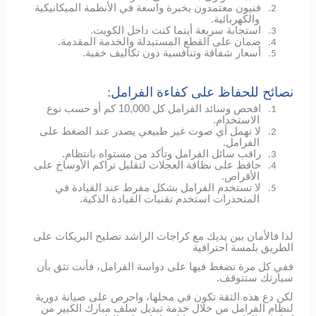
فنيون معتمدون بخبرة واسعة في الأنظمة الميكانيكية
2.
والكهربائية.
استجابة سريعة أينما كنت داخل الكويت.
3.
ضمان على القطع المستبدلة والخدمة المقدمة.
4.
أسعار شفافة وتنافسية دون تكاليف خفية.
5.
نصائح للحفاظ على كفاءة الفرامل:
افحص وسائد الفرامل كل 10,000 كم أو حسب نوع
1.
الاستخدام.
لا تهمل أي صوت غير طبيعي يصدر عند الضغط على
2.
الفرامل.
راقب سائل الفرامل وتأكد من مستواه بانتظام.
3.
حافظ على نظافة العجلات لتقليل تراكم الأوساخ على
4.
الأقراص.
لا تستخدم الفرامل بشكل مفرط عند القيادة في
5.
المنحدرات استخدم تقنيات القيادة الذكية.
لذا فالأمان بين يديك مع كراجات الراشد تصليح البريكات على
الطريق بلمسة احترافية
ففي كل مرة تضغط فيها على دواسة الفرامل، فأنت تثق بأن
سيارتك ستتوقف.
لكن دع هذه الثقة تكون في محلها، واحرص على صيانة دورية
لنظام الفرامل من خلال خدمة تبديل سلف مبارك الكبير من