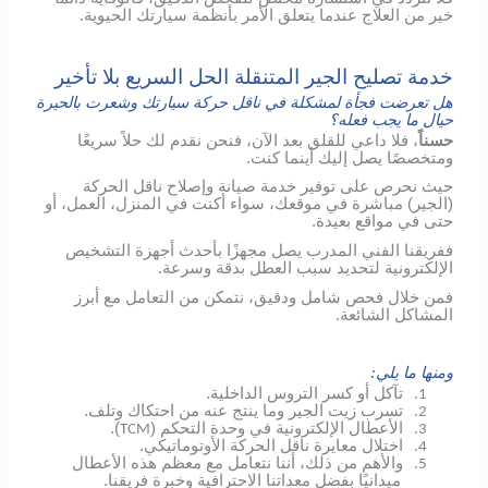
خير من العلاج عندما يتعلق الأمر بأنظمة سيارتك الحيوية.
خدمة تصليح الجير المتنقلة الحل السريع بلا تأخير
هل تعرضت فجأة لمشكلة في ناقل حركة سيارتك وشعرت بالحيرة
حيال ما يجب فعله؟
حسناً
، فلا داعي للقلق بعد الآن، فنحن نقدم لك حلاً سريعًا
ومتخصصًا يصل إليك أينما كنت.
حيث نحرص على توفير خدمة صيانة وإصلاح ناقل الحركة
(الجير) مباشرة في موقعك، سواء أكنت في المنزل، العمل، أو
حتى في مواقع بعيدة.
ففريقنا الفني المدرب يصل مجهزًا بأحدث أجهزة التشخيص
الإلكترونية لتحديد سبب العطل بدقة وسرعة.
فمن خلال فحص شامل ودقيق، نتمكن من التعامل مع أبرز
المشاكل الشائعة.
ومنها ما يلي:
تآكل أو كسر التروس الداخلية.
1.
تسرب زيت الجير وما ينتج عنه من احتكاك وتلف.
2.
الأعطال الإلكترونية في وحدة التحكم (
).
TCM
3.
اختلال معايرة ناقل الحركة الأوتوماتيكي.
4.
والأهم من ذلك، أننا نتعامل مع معظم هذه الأعطال
5.
ميدانيًا بفضل معداتنا الاحترافية وخبرة فريقنا.