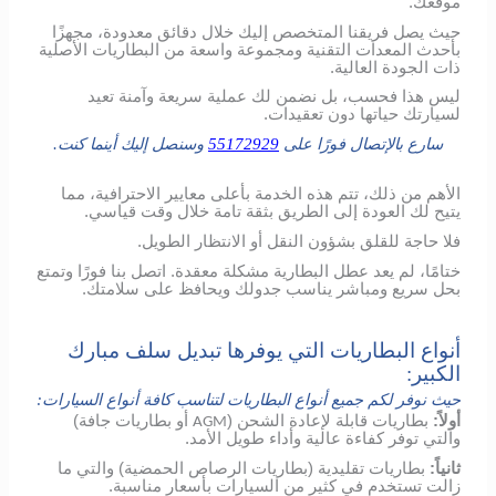
موقعك.
حيث يصل فريقنا المتخصص إليك خلال دقائق معدودة، مجهزًا
بأحدث المعدات التقنية ومجموعة واسعة من البطاريات الأصلية
ذات الجودة العالية.
ليس هذا فحسب، بل نضمن لك عملية سريعة وآمنة تعيد
لسيارتك حياتها دون تعقيدات.
سارع بالإتصال فورًا على
55172929
وسنصل إليك أينما كنت.
الأهم من ذلك، تتم هذه الخدمة بأعلى معايير الاحترافية، مما
يتيح لك العودة إلى الطريق بثقة تامة خلال وقت قياسي.
فلا حاجة للقلق بشؤون النقل أو الانتظار الطويل.
ختامًا، لم يعد عطل البطارية مشكلة معقدة. اتصل بنا فورًا وتمتع
بحل سريع ومباشر يناسب جدولك ويحافظ على سلامتك.
أنواع البطاريات التي يوفرها تبديل سلف مبارك
الكبير:
حيث نوفر لكم جميع أنواع البطاريات لتناسب كافة أنواع السيارات:
أولاً:
بطاريات قابلة لإعادة الشحن (
أو بطاريات جافة)
AGM
والتي توفر كفاءة عالية وأداء طويل الأمد.
ثانياً:
بطاريات تقليدية (بطاريات الرصاص الحمضية) والتي ما
زالت تستخدم في كثير من السيارات بأسعار مناسبة.