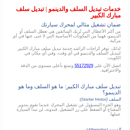
خدمات تبديل السلف والدينمو | تبديل سلف
مبارك الكبير
ضمان تشغيل مثالي لمحرك سيارتك
من أكثر الأعطال التي تُربك السائقين هي تعطل السلف أو
الدينمو، فهما من المكونات الأساسية التي لا غنى عنها في أي
مركبة.
لذلك، توفر كراجات الراشد خدمة تبديل سلف مبارك الكبير
لتبديل السلف والدينمو في أي وقت، وفي أي مكان في
الكويت.
اتصل الآن على
55172929
وتمتع بأعلى مستوى من الدقة
والاحترافية.
تبديل سلف مبارك الكبير: ما هو السلف وما هو
الدينمو؟
السلف (
):
Starter Motor
وهو الجزء المسؤول عن تشغيل المحرك عندما تقوم بتدوير
المفتاح أو الضغط على زر التشغيل. فبدونه، لن تبدأ السيارة
عملها.
الدينمو (
):
Alternator