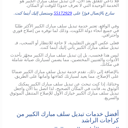
فلا داعي للقلق بعد الآن، لأن تبديل سلف مبارك الكبير هو
الخدمة الوحيدة التي لا تعرف حدودًا للوقت أو المكان.
سارع بالإتصال فورًا على
55172929
وسنصل إليك أينما كنت.
وفي الواقع، تعتبر خدمة تبديل سلف مبارك الكبير الأكثر طلبًا
في جميع أنحاء دولة الكويت، وذلك لما توفره من إصلاح فوري
واحترافي.
فعلى عكس الورش التقليدية، لا حاجة للانتظار أو السحب، فـ
تبديل سلف مبارك الكبير يأتي إليك أينما كنت.
ليس هذا فحسب، بل إن تبديل سلف مبارك الكبير مجهّز بأحدث
الأدوات والفنيين المختصين، مما يضمن لسيارتك صيانة شاملة
في مكانك.
بالإضافة إلى ذلك، تقدم خدمة تبديل سلف مبارك الكبير ضمانًا
على الإصلاح، مما يعيد لسيارتك كفاءتها وأمانها على الطريق.
وختامًا، إذا كنت تبحث عن تبديل سلف مبارك الكبير يمكنك
الوثوق به، فأنت في المكان الصحيح، لذا اتصل بنا الآن واجعل
تبديل سلف مبارك الكبير خيارك الأول للإصلاح المتنقل الموثوق
والسريع.
أفضل خدمات تبديل سلف مبارك الكبير من
كراجات الراشد