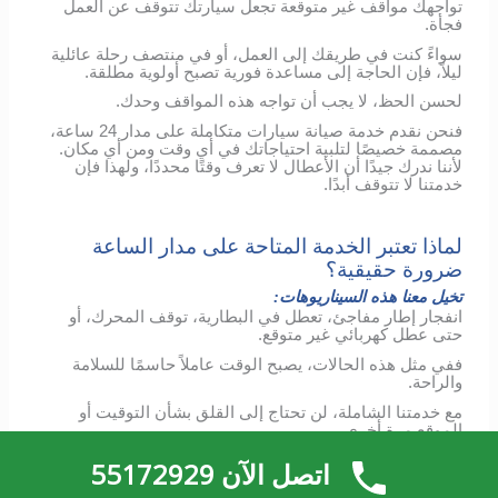
تواجهك مواقف غير متوقعة تجعل سيارتك تتوقف عن العمل
فجأة.
سواءً كنت في طريقك إلى العمل، أو في منتصف رحلة عائلية
ليلاً، فإن الحاجة إلى مساعدة فورية تصبح أولوية مطلقة.
لحسن الحظ، لا يجب أن تواجه هذه المواقف وحدك.
فنحن نقدم خدمة صيانة سيارات متكاملة على مدار 24 ساعة،
مصممة خصيصًا لتلبية احتياجاتك في أي وقت ومن أي مكان.
لأننا ندرك جيدًا أن الأعطال لا تعرف وقتًا محددًا، ولهذا فإن
خدمتنا لا تتوقف أبدًا.
لماذا تعتبر الخدمة المتاحة على مدار الساعة
ضرورة حقيقية؟
تخيل معنا هذه السيناريوهات:
انفجار إطار مفاجئ، تعطل في البطارية، توقف المحرك، أو
حتى عطل كهربائي غير متوقع.
ففي مثل هذه الحالات، يصبح الوقت عاملاً حاسمًا للسلامة
والراحة.
مع خدمتنا الشاملة، لن تحتاج إلى القلق بشأن التوقيت أو
الموقع مرة أخرى.
كما أن فريقنا المختص يغطي جميع مناطق الكويت على مدار
اتصل الآن 55172929
الساعة طوال أيام الأسبوع، ويصل إليك مستعدًا تمامًا لتشخيص
المشكلة وإصلاحها في الحال.