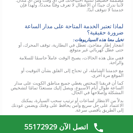
مصممة خصيصًا لتلبية احتياجاتك في أي وقت ومن أي مكان.
لأننا ندرك جيدًا أن الأعطال لا تعرف وقتًا محددًا، ولهذا فإن
خدمتنا لا تتوقف أبدًا.
لماذا تعتبر الخدمة المتاحة على مدار الساعة
ضرورة حقيقية؟
تخيل معنا هذه السيناريوهات:
انفجار إطار مفاجئ، تعطل في البطارية، توقف المحرك، أو
حتى عطل كهربائي غير متوقع.
ففي مثل هذه الحالات، يصبح الوقت عاملاً حاسمًا للسلامة
والراحة.
مع خدمتنا الشاملة، لن تحتاج إلى القلق بشأن التوقيت أو
الموقع مرة أخرى.
كما أن فريقنا المختص يغطي جميع مناطق الكويت على مدار
الساعة طوال أيام الأسبوع، ويصل إليك مستعدًا تمامًا لتشخيص
المشكلة وإصلاحها في الحال.
بدلاً من الانتظار لساعات أو ترتيب سحب السيارة، يمكنك
الاعتماد على حل سريع وآمن يحافظ على وقتك ويضمن عودتك
إلى الطريق بأقصى سرعة.
اتصل الآن 55172929
ففريقنا المدرب سيكون عند موقعك خلال دقائق معدودة،
مجهزًا بأحدث الأدوات والمعرفة اللازمة لمساعدتك.