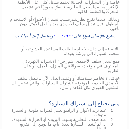
خاصةً وأن السيارات الحديثة تعتمد بشكل كلي على الأنظمة
الإلكترونية، مما يجعل البطارية عنصرًا محوريًا في تشغيل
المحرك والأنظمة الذكية.
ولذلك، عندما تفرغ بطاريتك بسبب نسيان الأضواء أو الاستخدام
المطول، فإن تبديل سلف الأحمدي يقدم الحل الأمثل دون
تأخير.
سارع بالإتصال فورًا على
55172929
وسنصل إليك أينما كنت.
بالإضافة إلى ذلك، لا حاجة لطلب المساعدة العشوائية أو
سحب السيارة إلى ورشة بعيدة.
فمع تبديل سلف الأحمدي، يتم إجراء الاشتراك الكهربائي
المحترف في موقعك، سواءً في المنزل، العمل، أو على
الطريق.
ختامًا، لا تخاطر بسلامتك أو وقتك. اتصل الآن بـ تبديل سلف
الأحمدي الخدمة الموثوقة لاشتراك السيارات، والتي تضمن لك
التشغيل الفوري بكل كفاءة وأمان.
متى تحتاج إلى اشتراك السيارة؟
عند ترك الأنوار أو الراديو يعمل لفترات طويلة والسيارة
1.
متوقفة.
عند ضعف البطارية بسبب البرودة أو الحرارة الشديدة.
2.
إذا لم تُشغل السيارة لعدة أيام، ما يؤدي إلى تفريغ
3.
البطارية.