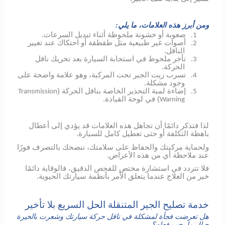
ومن أبرز هذه العلامات، ما يلي:
صعوبة أو خشونة ملحوظة أثناء تبديل السرعات.
1.
أصوات غير طبيعية مثل طقطقة أو احتكاك عند تغيير
2.
الناقل.
تأخر ملحوظ في استجابة السيارة بعد تحريك ناقل
3.
الحركة.
تسرب زيت الجير تحت المركبة، وهو علامة واضحة على
4.
وجود مشكلة.
إضاءة لمبة التحذير الخاصة بناقل الحركة (
Transmission
5.
) في لوحة القيادة.
Warning
لذا فتذكر دائمًا أن تجاهل هذه العلامات قد يؤدي إلى أعطال
باهظة التكلفة أو حتى تعطيل كامل للسيارة.
ولحماية مركبتك والحفاظ على سلامتك، ننصحك بالتصرف فورًا
عند ملاحظة أي من هذه الأعراض.
فلا تتردد في استشارة مختص للفحص الدقيق، فالوقاية دائمًا
خير من العلاج عندما يتعلق الأمر بأنظمة سيارتك الحيوية.
خدمة تصليح الجير المتنقلة الحل السريع بلا تأخير
هل تعرضت فجأة لمشكلة في ناقل حركة سيارتك وشعرت بالحيرة
حيال ما يجب فعله؟