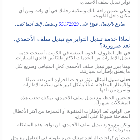
تواير تبديل سلف الأحمدي،
ولكي تضمن راحة بالك وسلامة رحلتك في أي وقت ومن أي
مكان داخل الكويت.
سارع بالإتصال فورًا على
55172929
وسنصل إليك أينما كنت.
لماذا خدمة تبديل التواير مع تبديل سلف الأحمدي،
تعد ضرورية؟
في ظل الظروف الجوية الصعبة في الكويت، أصبحت خدمة
تبديل الإطارات من الخدمات الأكثر طلبًا بين قائدي السيارات.
وهنا يبرز دور تبديل سلف الأحمدي كحلٍ استباقي وسريع لكل
ما يتعلق بإطارات سيارتك.
فعلى سبيل المثال
، تؤثر درجات الحرارة المرتفعة صيفًا
والأمطار المفاجئة شتاءً بشكل كبير على سلامة الإطارات
وتسرع من تلفها.
فلحسن الحظ، مع تبديل سلف الأحمدي، يمكنك تجنب هذه
المشكلات بسهولة.
في الواقع، تُعد الإطارات المثقوبة أو الممزقة من أكثر الأعطال
المفاجئة شيوعًا على الطرق.
ولكن مع وجود تبديل سلف الأحمدي، لن تواجه هذه المشكلة
بمفردك أبدًا.
حيث أن كراجات الراشد تمتلك خبرة طويلة في التعامل مع مثل