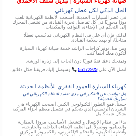
صيانة كهرباء السيارة | تبديل سلف الأحمدي
الحل الذكي لكل عطل كهربائي
في عصر السيارات الحديثة، أصبحت الأنظمة الكهربائية تلعب
دورًا محوريًا في كل تفاصيل تجربة القيادة، من تشغيل المحرك
إلى التحكم في الإضاءة، النوافذ، والمكيفات.
لذلك، فإن أي خلل في النظام الكهربائي قد يُسبب تعطلًا
مفاجئًا، أو يهدد سلامة القيادة.
ومن هنا، توفر كراجات الراشد خدمة صيانة كهرباء السيارة
لتكون معك أينما كنت.
وتمنحك دعمًا فنيًا فوريًا دون الحاجة إلى زيارة الورشة.
اتصل
الآن
على
55172929
وسيصل
إليك
فريقنا
خلال
دقائق
.
كهرباء السيارة العمود الفقري للأنظمة الحديثة
هل توقفت عن التفكير في مدى تعقيد النظام الكهربائي في
سيارتك الحديثة؟
حسناً، فمع التطور التكنولوجي الكبير، أصبحت الكهرباء هي
الشريان الرئيسي الذي يتحكم في تشغيل معظم أجزاء المركبة
بشكل شبه كامل.
بدءًا من نظام الإشعال والتشغيل الأساسي، مرورًا بالبطارية
والدينامو، ووصولاً إلى أنظمة الإضاءة الداخلية والخارجية،
وأنظمة التكييف، والتحكم الإلكتروني، والكمبيوتر المركزي