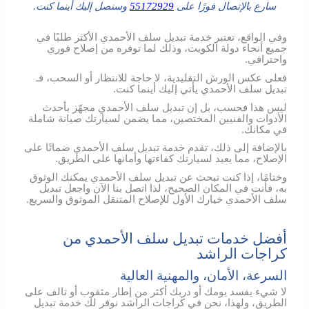
سارع بالإتصال فورًا على
55172929
وسنصل إليك أينما كنت.
وفي الواقع، تعتبر خدمة تبديل سلف الأحمدي الأكثر طلبًا في
جميع أنحاء دولة الكويت، وذلك لما توفره من إصلاح فوري
واحترافي.
فعلى عكس الورش التقليدية، لا حاجة للانتظار أو السحب، فـ
تبديل سلف الأحمدي يأتي إليك أينما كنت.
ليس هذا فحسب، بل إن تبديل سلف الأحمدي مجهّز بأحدث
الأدوات والفنيين المختصين، مما يضمن لسيارتك صيانة شاملة
في مكانك.
بالإضافة إلى ذلك، تقدم خدمة تبديل سلف الأحمدي ضمانًا على
الإصلاح، مما يعيد لسيارتك كفاءتها وأمانها على الطريق.
وختامًا، إذا كنت تبحث عن تبديل سلف الأحمدي يمكنك الوثوق
به، فأنت في المكان الصحيح، لذا اتصل بنا الآن واجعل تبديل
سلف الأحمدي خيارك الأول للإصلاح المتنقل الموثوق والسريع.
أفضل خدمات تبديل سلف الأحمدي من
كراجات الراشد
السرعة، الأمان، والمهنية العالية
لا شيء يفسد يومك أو دربك أكثر من إطار مثقوب أو تالف على
الطريق، ولهذا، نحن في كراجات الراشد نوفر لك خدمة تبديل