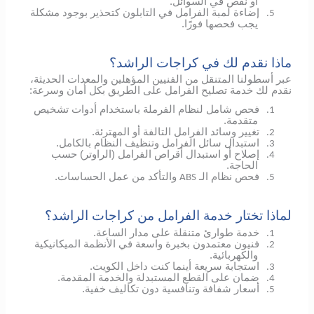
أو نقص في السوائل.
إضاءة لمبة الفرامل في التابلون كتحذير بوجود مشكلة
5.
يجب فحصها فورًا.
ماذا نقدم لك في كراجات الراشد؟
عبر أسطولنا المتنقل من الفنيين المؤهلين والمعدات الحديثة،
نقدم لك خدمة تصليح الفرامل على الطريق بكل أمان وسرعة:
فحص شامل لنظام الفرملة باستخدام أدوات تشخيص
1.
متقدمة.
تغيير وسائد الفرامل التالفة أو المهترئة.
2.
استبدال سائل الفرامل وتنظيف النظام بالكامل.
3.
إصلاح أو استبدال أقراص الفرامل (الراوتر) حسب
4.
الحاجة.
فحص نظام الـ
والتأكد من عمل الحساسات.
ABS
5.
لماذا تختار خدمة الفرامل من كراجات الراشد؟
خدمة طوارئ متنقلة على مدار الساعة.
1.
فنيون معتمدون بخبرة واسعة في الأنظمة الميكانيكية
2.
والكهربائية.
استجابة سريعة أينما كنت داخل الكويت.
3.
ضمان على القطع المستبدلة والخدمة المقدمة.
4.
أسعار شفافة وتنافسية دون تكاليف خفية.
5.