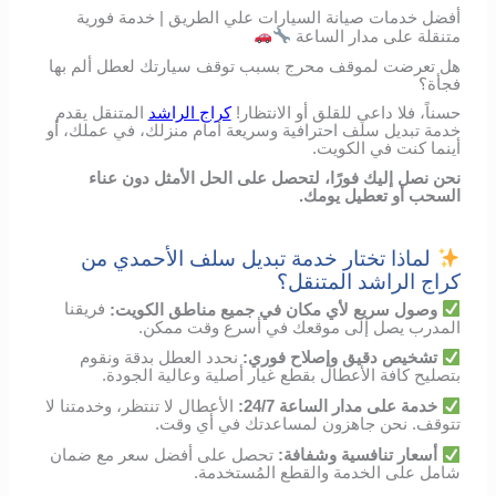
أفضل خدمات صيانة السيارات علي الطريق | خدمة فورية
متنقلة على مدار الساعة
هل تعرضت لموقف محرج بسبب توقف سيارتك لعطل ألم بها
فجأة؟
حسناً، فلا داعي للقلق أو الانتظار!
كراج الراشد
المتنقل يقدم
خدمة تبديل سلف احترافية وسريعة أمام منزلك، في عملك، أو
أينما كنت في الكويت.
نحن نصل إليك فورًا، لتحصل على الحل الأمثل دون عناء
السحب أو تعطيل يومك.
لماذا تختار خدمة تبديل سلف الأحمدي من
كراج الراشد المتنقل؟
وصول
سريع
لأي
مكان
في
جميع مناطق الكويت
:
فريقنا
المدرب
يصل
إلى
موقعك
في
أسرع
وقت
ممكن
.
تشخيص
دقيق
وإصلاح
فوري
:
نحدد
العطل
بدقة
ونقوم
بتصليح
كافة الأعطال
بقطع
غيار
أصلية
وعالية
الجودة
.
خدمة
على
مدار
الساعة
24/7:
الأعطال
لا
تنتظر،
وخدمتنا
لا
تتوقف
.
نحن
جاهزون
لمساعدتك
في
أي
وقت
.
أسعار
تنافسية
وشفافة
:
تحصل
على
أفضل
سعر
مع
ضمان
شامل
على
الخدمة
والقطع
المُستخدمة
.