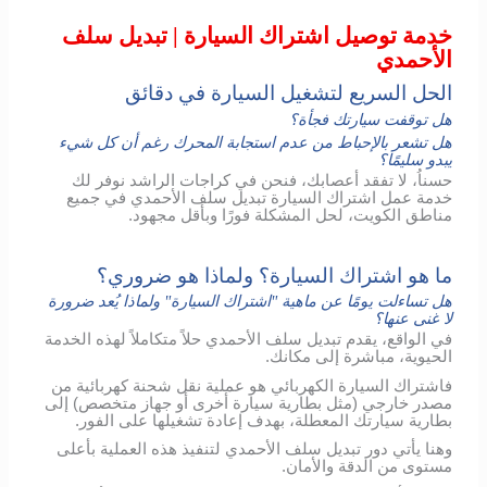
خدمة توصيل اشتراك السيارة | تبديل سلف
الأحمدي
الحل السريع لتشغيل السيارة في دقائق
هل توقفت سيارتك فجأة؟
هل تشعر بالإحباط من عدم استجابة المحرك رغم أن كل شيء
يبدو سليمًا؟
حسناُ، لا تفقد أعصابك، فنحن في كراجات الراشد نوفر لك
خدمة عمل اشتراك السيارة تبديل سلف الأحمدي في جميع
مناطق الكويت، لحل المشكلة فورًا وبأقل مجهود.
ما هو اشتراك السيارة؟ ولماذا هو ضروري؟
هل تساءلت يومًا عن ماهية "اشتراك السيارة" ولماذا يُعد ضرورة
لا غنى عنها؟
في الواقع، يقدم تبديل سلف الأحمدي حلاً متكاملاً لهذه الخدمة
الحيوية، مباشرة إلى مكانك.
فاشتراك السيارة الكهربائي هو عملية نقل شحنة كهربائية من
مصدر خارجي (مثل بطارية سيارة أخرى أو جهاز متخصص) إلى
بطارية سيارتك المعطلة، بهدف إعادة تشغيلها على الفور.
وهنا يأتي دور تبديل سلف الأحمدي لتنفيذ هذه العملية بأعلى
مستوى من الدقة والأمان.