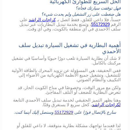
الحل السريع للطوارئ الكهربائية
فهل توقفت سيارتك فجأة؟
هل ضغطت على زر التشغيل ولم يحدث شيء؟
حسناً، فلا داعي للقلق، فقط اتصل بـ
كراجات الراشد
على
الرقم
55172929
، وتمتع بخدمة تبديل البطاريات عبر تبديل
سلف الأحمدي في أي منطقة بالكويت، وفي أي وقت.
أهمية البطارية في تشغيل السيارة تبديل سلف
الأحمدي
لا شك أن بطارية السيارة تلعب دورًا حيويًا وأساسيًا في تشغيل
مركبتك بالكامل.
ففي الحقيقة، هي المسؤولة عن تزويد المحرك بالطاقة الأولية
للتشغيل، وتشغيل جميع الأنظمة الكهربائية من الأضواء إلى
التكييف والنظام الصوتي.
ولكن مع مرور الوقت، وخصوصًا في مناخ الكويت الحار، قد
تتعرض البطارية للضعف أو التلف المفاجئ.
وهنا يظهر التميز الحقيقي لخدمة تبديل سلف الأحمدي التابعة
لكراجات الراشد
، كحل سريع لا يستغرق وقتًا.
سارع بالإتصال فورًا على
55172929
وسنصل إليك أينما كنت.
لذا فعندما تواجهك مشكلة بطارية متوقفة، لا داعي للقلق أو