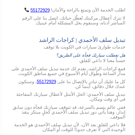
اطلب
الخدمة
الآن
وتمتع
بالراحة
والأمان
!
55172929
لا تترك أعطال مركبتك تُعطّل حياتك، اتصل بنا على الرقم
المباشر أدناه، وسنقوم بحل المشكلة أمام عينيك.
تبديل سلف الأحمدي | كراجات الراشد
خدمات طوارئ سيارات في الكويت بلا توقف
هل تعطلت سيارتك فجأة على الطريق؟
حسناُ معنا لا داعي للقلق.
فمع كراجات الراشد، نقدم لك خدمة تبديل سلف الأحمدي على
مدار الساعة وطوال أيام الأسبوع في جميع مناطق الكويت.
كل ما عليك أن تبادر بالإتصال بنا على
55172929
، وسنكون
عندك خلال دقائق، أينما كن.
تبديل سلف الأحمدي: الحل الأمثل لأعطال سيارتك المفاجئة
في أي وقت ومكان.
ففي عالم يتسم بالسرعة، قد تتوقف سيارتك فجأة دون سابق
إنذار، وهنا يأتي دور تبديل سلف الأحمدي كحلٍ مبتكر ينقذ
الموقف.
فلا داعي للقلق بعد الآن، لأن تبديل سلف الأحمدي هو الخدمة
الوحيدة التي لا تعرف حدودًا للوقت أو المكان.