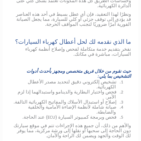
وحساسات الطريق كل هذه المكونات تعتمد بشكل كلي على
الدائرة الكهربائية.
ونظرًا لهذا التعقيد، فإن أي عطل بسيط في أحد هذه العناصر
قد يؤدي إلى توقف جزئي أو كلي للسيارة، مما يجعل الصيانة
الفورية أمرًا ضروريًا لتجنب المواقف الحرجة.
ما الذي نقدمه لك لحل أعطال كهرباء السيارات؟
نفخر بتقديم خدمة متكاملة لفحص وإصلاح أنظمة كهرباء
السيارات، مباشرة في مكانك.
حيث نقوم من خلال فريق متخصص ومجهز بأحدث أدوات
التشخيص بما يلي:
تشخيص إلكتروني دقيق لتحديد مصدر الأعطال
1.
الكهربائية.
فحص واختبار البطارية والدينامو واستبدالهما إذا لزم
2.
الأمر.
إصلاح أو استبدال الأسلاك والمفاتيح الكهربائية التالفة.
3.
صيانة شاملة لأنظمة الإضاءة الأمامية والخلفية
4.
والضابطة.
فحص وبرمجة كمبيوتر السيارة (
) عند الحاجة.
ECU
5.
والأهم من ذلك، أن جميع هذه الإجراءات تتم في موقع سيارتك
دون الحاجة إلى سحبها أو نقلها إلى ورشة مركزية، مما يوفر
لك الوقت والجهد ويضمن لك الراحة والأمان.