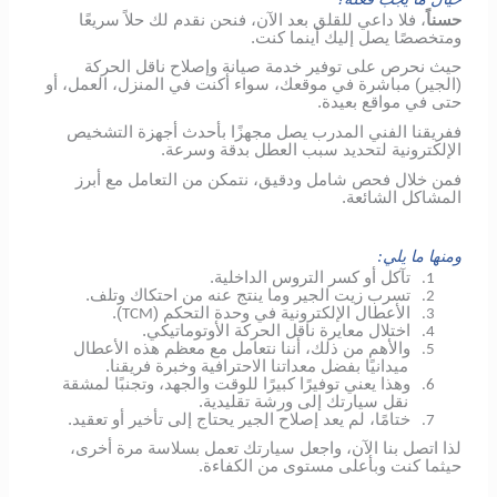
حسناً
، فلا داعي للقلق بعد الآن، فنحن نقدم لك حلاً سريعًا
ومتخصصًا يصل إليك أينما كنت.
حيث نحرص على توفير خدمة صيانة وإصلاح ناقل الحركة
(الجير) مباشرة في موقعك، سواء أكنت في المنزل، العمل، أو
حتى في مواقع بعيدة.
ففريقنا الفني المدرب يصل مجهزًا بأحدث أجهزة التشخيص
الإلكترونية لتحديد سبب العطل بدقة وسرعة.
فمن خلال فحص شامل ودقيق، نتمكن من التعامل مع أبرز
المشاكل الشائعة.
ومنها ما يلي:
تآكل أو كسر التروس الداخلية.
1.
تسرب زيت الجير وما ينتج عنه من احتكاك وتلف.
2.
الأعطال الإلكترونية في وحدة التحكم (
).
TCM
3.
اختلال معايرة ناقل الحركة الأوتوماتيكي.
4.
والأهم من ذلك، أننا نتعامل مع معظم هذه الأعطال
5.
ميدانيًا بفضل معداتنا الاحترافية وخبرة فريقنا.
وهذا يعني توفيرًا كبيرًا للوقت والجهد، وتجنبًا لمشقة
6.
نقل سيارتك إلى ورشة تقليدية.
ختامًا، لم يعد إصلاح الجير يحتاج إلى تأخير أو تعقيد.
7.
لذا اتصل بنا الآن، واجعل سيارتك تعمل بسلاسة مرة أخرى،
حيثما كنت وبأعلى مستوى من الكفاءة.