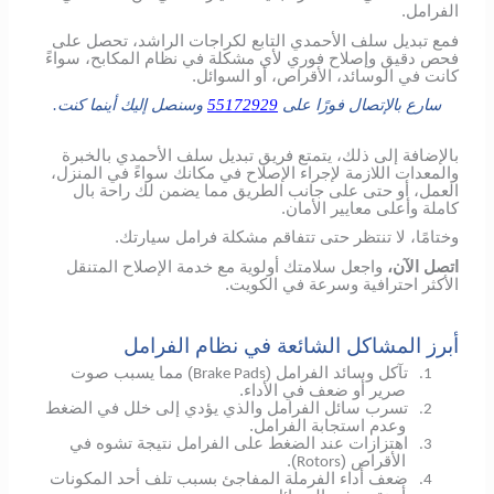
الفرامل.
فمع تبديل سلف الأحمدي التابع لكراجات الراشد، تحصل على
فحص دقيق وإصلاح فوري لأي مشكلة في نظام المكابح، سواءً
كانت في الوسائد، الأقراص، أو السوائل.
سارع بالإتصال فورًا على
55172929
وسنصل إليك أينما كنت.
بالإضافة إلى ذلك، يتمتع فريق تبديل سلف الأحمدي بالخبرة
والمعدات اللازمة لإجراء الإصلاح في مكانك سواءً في المنزل،
العمل، أو حتى على جانب الطريق مما يضمن لك راحة بال
كاملة وأعلى معايير الأمان.
وختامًا، لا تنتظر حتى تتفاقم مشكلة فرامل سيارتك.
اتصل الآن،
واجعل سلامتك أولوية مع خدمة الإصلاح المتنقل
الأكثر احترافية وسرعة في الكويت.
أبرز المشاكل الشائعة في نظام الفرامل
تآكل وسائد الفرامل (
) مما يسبب صوت
Brake Pads
1.
صرير أو ضعف في الأداء.
تسرب سائل الفرامل والذي يؤدي إلى خلل في الضغط
2.
وعدم استجابة الفرامل.
اهتزازات عند الضغط على الفرامل نتيجة تشوه في
3.
الأقراص (
).
Rotors
ضعف أداء الفرملة المفاجئ بسبب تلف أحد المكونات
4.