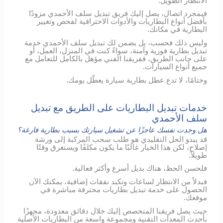
الانتظار الطويل.
فبمجرد اتصال، يصل إليك فريق تبديل سلف الأحمدي مزودًا
بأفضل أنواع البطاريات والأدوات الاحترافية لفحص وتغيير
البطارية في مكانك.
وليس ذلك فحسب، بل يضمن لك تبديل سلف الأحمدي خدمة
تبديل بطارية فورية وآمنة، سواءً كنت في المنزل، العمل، أو
على جانب الطريق، ففريقنا الفني مؤهل بالكامل للتعامل مع
جميع أنواع السيارات.
وختامًا، لا تدع عطل بطارية سيارة يعطّل يومك.
خدمات تبديل البطاريات على الطريق مع تبديل
سلف الأحمدي
هل وجدت نفسك عاجزًا عن تشغيل سيارتك بسبب بطارية فارغة؟
قد يبدو الحل التقليدي هو طلب سحب المركبة إلى ورشة
إصلاح، لكن هذا الخيار غالبًا ما يكون مكلفًا ويستغرق وقتًا
طويلاً.
فلحسن الحظ، هناك بديل أسرع وأكثر فعالية.
فبدلاً من الانتظار لساعات وتكبد نفقات إضافية، يمكنك الآن
الحصول على خدمة تبديل بطاريات محترفة مباشرة في
موقعك.
حيث يصل فريقنا المتخصص إليك خلال دقائق معدودة، مجهزًا
بأحدث المعدات التقنية ومجموعة واسعة من البطاريات الأصلية