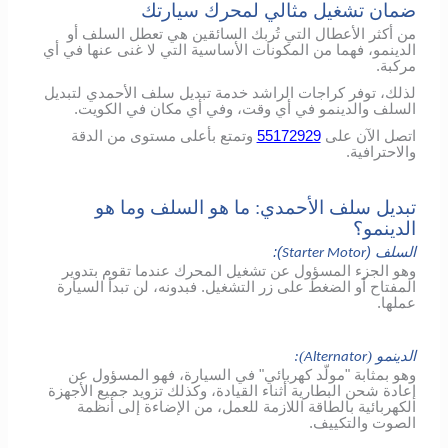
ضمان تشغيل مثالي لمحرك سيارتك
من أكثر الأعطال التي تُربك السائقين هي تعطل السلف أو
الدينمو، فهما من المكونات الأساسية التي لا غنى عنها في أي
مركبة.
لذلك، توفر كراجات الراشد خدمة تبديل سلف الأحمدي لتبديل
السلف والدينمو في أي وقت، وفي أي مكان في الكويت.
اتصل الآن على
55172929
وتمتع بأعلى مستوى من الدقة
والاحترافية.
تبديل سلف الأحمدي: ما هو السلف وما هو
الدينمو؟
السلف (
):
Starter Motor
وهو الجزء المسؤول عن تشغيل المحرك عندما تقوم بتدوير
المفتاح أو الضغط على زر التشغيل. فبدونه، لن تبدأ السيارة
عملها.
الدينمو (
):
Alternator
وهو بمثابة "مولّد كهربائي" في السيارة، فهو المسؤول عن
إعادة شحن البطارية أثناء القيادة، وكذلك تزويد جميع الأجهزة
الكهربائية بالطاقة اللازمة للعمل، من الإضاءة إلى أنظمة
الصوت والتكييف.