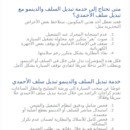
متى تحتاج إلى خدمة تبديل السلف والدينمو مع
تبديل سلف الأحمدي؟
فعند تعطل أحد هذين المكونين، ستلاحظ بعض الأعراض
التحذيرية مثل:
عدم استجابة المحرك عند التشغيل.
1.
صوت "نقر" متكرر عند محاولة تشغيل السيارة.
2.
ضعف في الإضاءة الأمامية أو توقف بعض الأجهزة
3.
الكهربائية.
نفاد البطارية بشكل متكرر رغم سلامتها.
4.
فكل هذه المؤشرات تدل على خلل في السلف أو الدينمو،
ويتطلب الأمر تدخلًا سريعًا لتفادي توقف السيارة بشكل كامل.
خدمة تبديل السلف والدينمو تبديل سلف الأحمدي
عوضًا عن سحب السيارة إلى ورشة التصليح وانتظار الساعات،
تقدم كراجات الراشد من خلال خدمة تبديل سلف الأحمدي حلًا
سريعًا وفعّالًا:
فحص شامل ودقيق لنظام التشغيل والشحن.
1.
استبدال مباشر للسلف أو الدينمو بقطع أصلية أو
2.
معتمدة.
فحص كامل للأسلاك والبطارية لضمان عدم تكرار
3.
المشكلة.
استجابة فورية خلال دقائق من طلب الخدمة.
4.