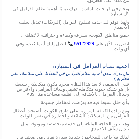
من معك على الطريق.
ونحن في كراجات الراشد، ندرك تمامًا أهمية نظام الفرامل في
كل سيارة.
ولهذا نوفر لك خدمة تصليح الفرامل (البريكات) تبديل سلف
الأحمدي
جميع مناطق الكويت، بسرعة وكفاءة واحترافية لا تُضاهى.
اتصل
بنا
الآن
على
55172929
لنصل
إليك
أينما
كنت،
وفي
أي
وقت
.
أهمية نظام الفرامل في السيارة
هل تدرك مدى أهمية نظام الفرامل في الحفاظ على سلامتك على
الطريق؟
ففي الحقيقة، لا يعد هذا النظام مجرد مكون ميكانيكي بسيط،
بل هو شبكة حيوية متكاملة تشمل وسائد الفرامل، والأقراص،
وسائل الفرامل، بالإضافة إلى أنظمة مساعدة مثل
.
ABS
وأي خلل بسيط فيه قد يعرّضك لمخاطر جسيمة.
ومع زيادة الكثافة المرورية على طرق الكويت، أصبحت أعطال
الفرامل من المشكلات الشائعة والخطيرة في نفس الوقت.
وهنا تبرز الحاجة الملحّة إلى خدمة متخصصة وموثوقة مثل
تبديل سلف الأحمدي.
لذلك فلا داعي للمخاطرة بقيادة سيارة تعاني من ضعف في