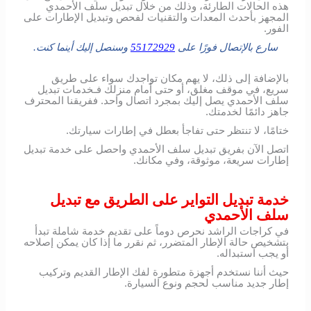
هذه الحالات الطارئة، وذلك من خلال تبديل سلف الأحمدي
المجهز بأحدث المعدات والتقنيات لفحص وتبديل الإطارات على
الفور.
سارع بالإتصال فورًا على
55172929
وسنصل إليك أينما كنت.
بالإضافة إلى ذلك، لا يهم مكان تواجدك سواء على طريق
سريع، في موقف مغلق، أو حتى أمام منزلك فـخدمات تبديل
سلف الأحمدي يصل إليك بمجرد اتصال واحد. ففريقنا المحترف
جاهز دائمًا لخدمتك.
ختامًا، لا تنتظر حتى تفاجأ بعطل في إطارات سيارتك.
اتصل الآن بفريق تبديل سلف الأحمدي واحصل على خدمة تبديل
إطارات سريعة، موثوقة، وفي مكانك.
خدمة تبديل التواير على الطريق مع تبديل
سلف الأحمدي
في كراجات الراشد نحرص دوماً على تقديم خدمة شاملة تبدأ
بتشخيص حالة الإطار المتضرر، ثم نقرر ما إذا كان يمكن إصلاحه
أو يجب استبداله.
حيث أننا نستخدم أجهزة متطورة لفك الإطار القديم وتركيب
إطار جديد مناسب لحجم ونوع السيارة.