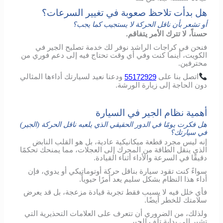
هل بدأت تلاحظ صعوبة في تغيير السرعات؟
أو تشعر بأن ناقل الحركة لا يستجيب كما يجب؟
حسناً، لا تترك الأمر يتفاقم.
فنحن في كراجات الراشد نوفر لك خدمة تصليح الجير في
الكويت، أينما كنت وفي أي وقت تحتاج فيه إلى دعم فوري من
محترفين.
اتصل
بنا
على
55172929
ودعنا
نعيد
لسيارتك
أداءها
المثالي
دون
الحاجة
إلى
زيارة
الورشة
.
أهمية نظام الجير في السيارة
هل فكرت يومًا في الدور الحقيقي الذي يلعبه ناقل الحركة (الجير)
في سيارتك؟
إنه ليس مجرد قطعة ميكانيكية عادية، بل هو القلب النابض
الذي ينقل الطاقة من المحرك إلى العجلات، مما يمنحك تحكمًا
دقيقًا في السرعة والأداء أثناء القيادة.
سواءً كنت تقود سيارة بناقل حركة أوتوماتيكي أو يدوي، فإن
أداء هذا النظام بشكل سليم يعد أمرًا حيوياً.
فأي خلل فيه لا يسبب فقط تجربة قيادة مزعجة، بل قد يعرض
سلامتك للخطر أيضًا.
ولذلك، من الضروري أن تتعرف على العلامات التحذيرية التي
تشير إلى بداية تلف الجير.