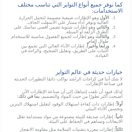
كما نوفر جميع أنواع التواير التي تناسب مختلف
الاستخدامات:
الأول
وهو الإطارات صيفية مصممة لتحمل الحرارة
1.
العالية وتوفر أداء ممتاز على الأسفلت الجاف.
والثاني
وهو إطارات شتوية تضمن أقصى تماسك على
2.
الطرق الزلقة أو المبتلة.
والثالث
وهو إطارات لجميع الفصول مناسبة للاستخدام
3.
طوال العام.
ورابعا وأخيراً
، إطارات الأداء العالي التي تجمع بين
4.
الثبات على الطريق، وتقليل الضجيج، والراحة في
القيادة.
خيارات حديثة في عالم التواير
لا شك أننا في كراجات الراشد نواكب دائمًا التطورات الحديثة
في صناعة الإطارات.
لذلك فنود أن نلفت إنتباهك إلى أن صناعة الإطارات الآن
أصبحت أكثر تطورًا من حيث المواد والتصميم،
بما في ذلك:
أولاً:
إطارات ذات كفاءة استهلاك الوقود لتقليل استهلاك البنزين
وتحسين الأداء البيئي.
ثانياً:
إطارات صديقة للبيئة مصنوعة من مواد مستدامة تقلل
الانبعاثات وتساهم في الحفاظ على البيئة.
ثالثاً:
إطارات معززة بتقنيات السلامة مثل مقاومة الانفجار