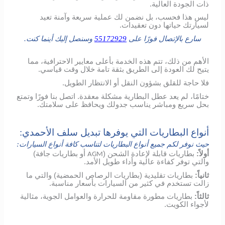
ذات الجودة العالية.
ليس هذا فحسب، بل نضمن لك عملية سريعة وآمنة تعيد
لسيارتك حياتها دون تعقيدات.
سارع بالإتصال فورًا على
55172929
وسنصل إليك أينما كنت.
الأهم من ذلك، تتم هذه الخدمة بأعلى معايير الاحترافية، مما
يتيح لك العودة إلى الطريق بثقة تامة خلال وقت قياسي.
فلا حاجة للقلق بشؤون النقل أو الانتظار الطويل.
ختامًا، لم يعد عطل البطارية مشكلة معقدة. اتصل بنا فورًا وتمتع
بحل سريع ومباشر يناسب جدولك ويحافظ على سلامتك.
أنواع البطاريات التي يوفرها تبديل سلف الأحمدي:
حيث نوفر لكم جميع أنواع البطاريات لتناسب كافة أنواع السيارات:
أولاً:
بطاريات قابلة لإعادة الشحن (
أو بطاريات جافة)
AGM
والتي توفر كفاءة عالية وأداء طويل الأمد.
ثانياً:
بطاريات تقليدية (بطاريات الرصاص الحمضية) والتي ما
زالت تستخدم في كثير من السيارات بأسعار مناسبة.
ثالثاً:
بطاريات مطورة مقاومة للحرارة والعوامل الجوية، مثالية
لأجواء الكويت.