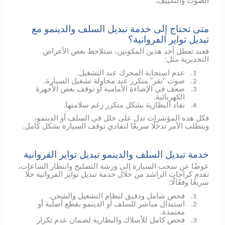
الصوت والتكييف.
متى تحتاج إلى خدمة تبديل السلف والدينمو مع
تبديل تواير الفروانية؟
فعند تعطل أحد هذين المكونين، ستلاحظ بعض الأعراض
التحذيرية مثل:
عدم استجابة المحرك عند التشغيل.
1.
صوت "نقر" متكرر عند محاولة تشغيل السيارة.
2.
ضعف في الإضاءة الأمامية أو توقف بعض الأجهزة
3.
الكهربائية.
نفاد البطارية بشكل متكرر رغم سلامتها.
4.
فكل هذه المؤشرات تدل على خلل في السلف أو الدينمو،
ويتطلب الأمر تدخلًا سريعًا لتفادي توقف السيارة بشكل كامل.
خدمة تبديل السلف والدينمو تبديل تواير الفروانية
عوضًا عن سحب السيارة إلى ورشة التصليح وانتظار الساعات،
تقدم كراجات الراشد من خلال خدمة تبديل تواير الفروانية حلًا
سريعًا وفعّالًا:
فحص شامل ودقيق لنظام التشغيل والشحن.
1.
استبدال مباشر للسلف أو الدينمو بقطع أصلية أو
2.
معتمدة.
فحص كامل للأسلاك والبطارية لضمان عدم تكرار
3.