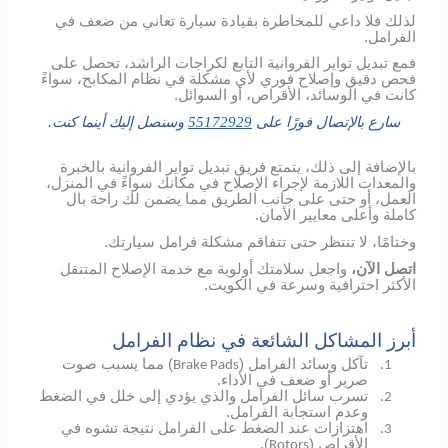
لذلك فلا داعي للمخاطرة بقيادة سيارة تعاني من ضعف في
الفرامل.
فمع تبديل تواير الفروانية التابع لكراجات الراشد، تحصل على
فحص دقيق وإصلاح فوري لأي مشكلة في نظام المكابح، سواءً
كانت في الوسائد، الأقراص، أو السوائل.
سارع بالإتصال فورًا على
55172929
وسنصل إليك أينما كنت.
بالإضافة إلى ذلك، يتمتع فريق تبديل تواير الفروانية بالخبرة
والمعدات اللازمة لإجراء الإصلاح في مكانك سواءً في المنزل،
العمل، أو حتى على جانب الطريق مما يضمن لك راحة بال
كاملة وأعلى معايير الأمان.
وختامًا، لا تنتظر حتى تتفاقم مشكلة فرامل سيارتك.
اتصل الآن،
واجعل سلامتك أولوية مع خدمة الإصلاح المتنقل
الأكثر احترافية وسرعة في الكويت.
أبرز المشاكل الشائعة في نظام الفرامل
تآكل وسائد الفرامل (
) مما يسبب صوت
Brake Pads
1.
صرير أو ضعف في الأداء.
تسرب سائل الفرامل والذي يؤدي إلى خلل في الضغط
2.
وعدم استجابة الفرامل.
اهتزازات عند الضغط على الفرامل نتيجة تشوه في
3.
الأقراص (
).
Rotors