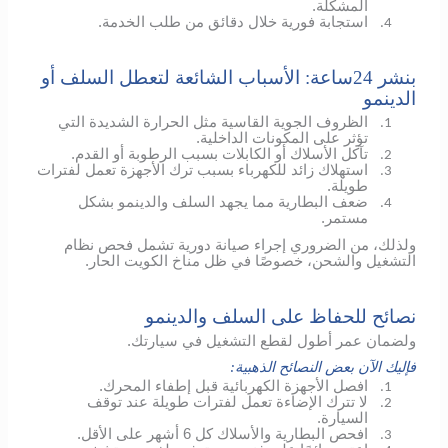
المشكلة.
استجابة فورية خلال دقائق من طلب الخدمة.
4.
بنشر 24ساعة: الأسباب الشائعة لتعطل السلف أو
الدينمو
الظروف الجوية القاسية مثل الحرارة الشديدة التي
1.
تؤثر على المكونات الداخلية.
تآكل الأسلاك أو الكابلات بسبب الرطوبة أو القدم.
2.
استهلاك زائد للكهرباء بسبب ترك الأجهزة تعمل لفترات
3.
طويلة.
ضعف البطارية مما يجهد السلف والدينمو بشكل
4.
مستمر.
ولذلك، من الضروري إجراء صيانة دورية تشمل فحص نظام
التشغيل والشحن، خصوصًا في ظل مناخ الكويت الحار.
نصائح للحفاظ على السلف والدينمو
ولضمان عمر أطول لقطع التشغيل في سيارتك.
فإليك الآن بعض النصائح الذهبية:
افصل الأجهزة الكهربائية قبل إطفاء المحرك.
1.
لا تترك الإضاءة تعمل لفترات طويلة عند توقف
2.
السيارة.
افحص البطارية والأسلاك كل 6 أشهر على الأقل.
3.