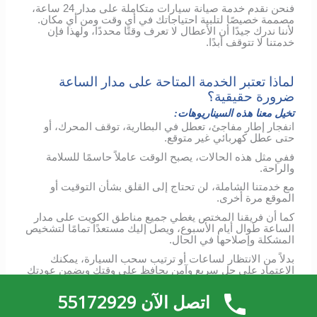
فنحن نقدم خدمة صيانة سيارات متكاملة على مدار 24 ساعة،
مصممة خصيصًا لتلبية احتياجاتك في أي وقت ومن أي مكان.
لأننا ندرك جيدًا أن الأعطال لا تعرف وقتًا محددًا، ولهذا فإن
خدمتنا لا تتوقف أبدًا.
لماذا تعتبر الخدمة المتاحة على مدار الساعة
ضرورة حقيقية؟
تخيل معنا هذه السيناريوهات:
انفجار إطار مفاجئ، تعطل في البطارية، توقف المحرك، أو
حتى عطل كهربائي غير متوقع.
ففي مثل هذه الحالات، يصبح الوقت عاملاً حاسمًا للسلامة
والراحة.
مع خدمتنا الشاملة، لن تحتاج إلى القلق بشأن التوقيت أو
الموقع مرة أخرى.
كما أن فريقنا المختص يغطي جميع مناطق الكويت على مدار
الساعة طوال أيام الأسبوع، ويصل إليك مستعدًا تمامًا لتشخيص
المشكلة وإصلاحها في الحال.
بدلاً من الانتظار لساعات أو ترتيب سحب السيارة، يمكنك
الاعتماد على حل سريع وآمن يحافظ على وقتك ويضمن عودتك
إلى الطريق بأقصى سرعة.
اتصل الآن 55172929