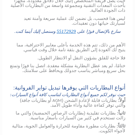
حيث يصل فريقنا المتخصص إليك خلال دقائق معدودة، مجهزًا
بأحدث المعدات التقنية ومجموعة واسعة من البطاريات الأصلية
ذات الجودة العالية.
ليس هذا فحسب، بل نضمن لك عملية سريعة وآمنة تعيد
لسيارتك حياتها دون تعقيدات.
سارع بالإتصال فورًا على
55172929
وسنصل إليك أينما كنت.
الأهم من ذلك، تتم هذه الخدمة بأعلى معايير الاحترافية، مما
يتيح لك العودة إلى الطريق بثقة تامة خلال وقت قياسي.
فلا حاجة للقلق بشؤون النقل أو الانتظار الطويل.
ختامًا، لم يعد عطل البطارية مشكلة معقدة. اتصل بنا فورًا وتمتع
بحل سريع ومباشر يناسب جدولك ويحافظ على سلامتك.
أنواع البطاريات التي يوفرها تبديل تواير الفروانية:
حيث نوفر لكم جميع أنواع البطاريات لتناسب كافة أنواع السيارات:
أولاً:
بطاريات قابلة لإعادة الشحن (
أو بطاريات جافة)
AGM
والتي توفر كفاءة عالية وأداء طويل الأمد.
ثانياً:
بطاريات تقليدية (بطاريات الرصاص الحمضية) والتي ما
زالت تستخدم في كثير من السيارات بأسعار مناسبة.
ثالثاً:
بطاريات مطورة مقاومة للحرارة والعوامل الجوية، مثالية
لأجواء الكويت.