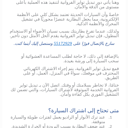
وهنا يأتي دور تبديل تواير الفروانية لتنفيذ هذه العملية بأعلى
مستوى من الدقة والأمان.
خاصةً وأن السيارات الحديثة تعتمد بشكل كلي على الأنظمة
الإلكترونية، مما يجعل البطارية عنصرًا محوريًا في تشغيل
المحرك والأنظمة الذكية.
ولذلك، عندما تفرغ بطاريتك بسبب نسيان الأضواء أو الاستخدام
المطول، فإن تبديل تواير الفروانية يقدم الحل الأمثل دون تأخير.
سارع بالإتصال فورًا على
55172929
وسنصل إليك أينما كنت.
بالإضافة إلى ذلك، لا حاجة لطلب المساعدة العشوائية أو
سحب السيارة إلى ورشة بعيدة.
فمع تبديل تواير الفروانية، يتم إجراء الاشتراك الكهربائي
المحترف في موقعك، سواءً في المنزل، العمل، أو على
الطريق.
ختامًا، لا تخاطر بسلامتك أو وقتك. اتصل الآن بـ تبديل تواير
الفروانية الخدمة الموثوقة لاشتراك السيارات، والتي تضمن لك
التشغيل الفوري بكل كفاءة وأمان.
متى تحتاج إلى اشتراك السيارة؟
عند ترك الأنوار أو الراديو يعمل لفترات طويلة والسيارة
1.
متوقفة.
عند ضعف البطارية بسبب البرودة أو الحرارة الشديدة.
2.