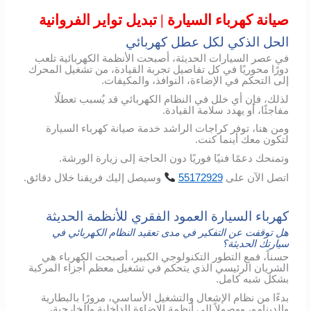
صيانة كهرباء السيارة | تبديل تواير الفروانية
الحل الذكي لكل عطل كهربائي
في عصر السيارات الحديثة، أصبحت الأنظمة الكهربائية تلعب
دورًا محوريًا في كل تفاصيل تجربة القيادة، من تشغيل المحرك
إلى التحكم في الإضاءة، النوافذ، والمكيفات.
لذلك، فإن أي خلل في النظام الكهربائي قد يُسبب تعطلًا
مفاجئًا، أو يهدد سلامة القيادة.
ومن هنا، توفر كراجات الراشد خدمة صيانة كهرباء السيارة
لتكون معك أينما كنت.
وتمنحك دعمًا فنيًا فوريًا دون الحاجة إلى زيارة الورشة.
اتصل
الآن
على
55172929
وسيصل
إليك
فريقنا
خلال
دقائق
.
كهرباء السيارة العمود الفقري للأنظمة الحديثة
هل توقفت عن التفكير في مدى تعقيد النظام الكهربائي في
سيارتك الحديثة؟
حسناً، فمع التطور التكنولوجي الكبير، أصبحت الكهرباء هي
الشريان الرئيسي الذي يتحكم في تشغيل معظم أجزاء المركبة
بشكل شبه كامل.
بدءًا من نظام الإشعال والتشغيل الأساسي، مرورًا بالبطارية
والدينامو، ووصولاً إلى أنظمة الإضاءة الداخلية والخارجية،