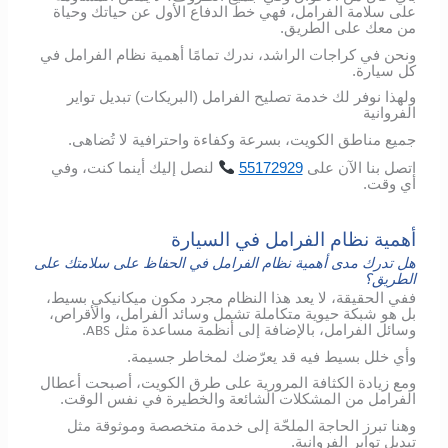
على سلامة الفرامل، فهي خط الدفاع الأول عن حياتك وحياة
من معك على الطريق.
ونحن في كراجات الراشد، ندرك تمامًا أهمية نظام الفرامل في
كل سيارة.
ولهذا نوفر لك خدمة تصليح الفرامل (البريكات) تبديل تواير
الفروانية
جميع مناطق الكويت، بسرعة وكفاءة واحترافية لا تُضاهى.
اتصل
بنا
الآن
على
55172929
لنصل
إليك
أينما
كنت،
وفي
أي
وقت
.
أهمية نظام الفرامل في السيارة
هل تدرك مدى أهمية نظام الفرامل في الحفاظ على سلامتك على
الطريق؟
ففي الحقيقة، لا يعد هذا النظام مجرد مكون ميكانيكي بسيط،
بل هو شبكة حيوية متكاملة تشمل وسائد الفرامل، والأقراص،
وسائل الفرامل، بالإضافة إلى أنظمة مساعدة مثل
.
ABS
وأي خلل بسيط فيه قد يعرّضك لمخاطر جسيمة.
ومع زيادة الكثافة المرورية على طرق الكويت، أصبحت أعطال
الفرامل من المشكلات الشائعة والخطيرة في نفس الوقت.
وهنا تبرز الحاجة الملحّة إلى خدمة متخصصة وموثوقة مثل
تبديل تواير الفروانية.