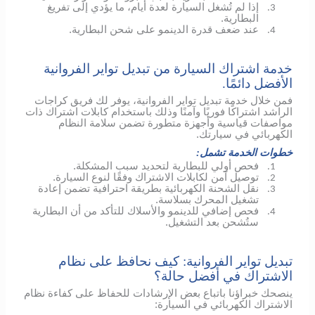
إذا لم تُشغل السيارة لعدة أيام، ما يؤدي إلى تفريغ
3.
البطارية.
عند ضعف قدرة الدينمو على شحن البطارية.
4.
خدمة اشتراك السيارة من تبديل تواير الفروانية
الأفضل دائمًا.
فمن خلال خدمة تبديل تواير الفروانية، يوفر لك فريق كراجات
الراشد اشتراكًا فوريًا وآمنًا وذلك باستخدام كابلات اشتراك ذات
مواصفات قياسية وأجهزة متطورة تضمن سلامة النظام
الكهربائي في سيارتك.
خطوات الخدمة تشمل:
فحص أولي للبطارية لتحديد سبب المشكلة.
1.
توصيل آمن لكابلات الاشتراك وفقًا لنوع السيارة.
2.
نقل الشحنة الكهربائية بطريقة احترافية تضمن إعادة
3.
تشغيل المحرك بسلاسة.
فحص إضافي
للدينمو
والأسلاك للتأكد من أن البطارية
4.
ستُشحن بعد التشغيل.
تبديل تواير الفروانية: كيف نحافظ على نظام
الاشتراك في أفضل حالة؟
ينصحك خبراؤنا باتباع بعض الإرشادات للحفاظ على كفاءة نظام
الاشتراك الكهربائي في السيارة: