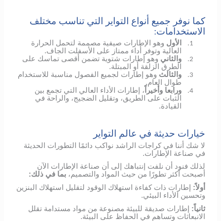
كما نوفر جميع أنواع التواير التي تناسب مختلف
الاستخدامات:
الأول
وهو الإطارات صيفية مصممة لتحمل الحرارة
1.
العالية وتوفر أداء ممتاز على الأسفلت الجاف.
والثاني
وهو إطارات شتوية تضمن أقصى تماسك على
2.
الطرق الزلقة أو المبتلة.
والثالث
وهو إطارات لجميع الفصول مناسبة للاستخدام
3.
طوال العام.
ورابعا وأخيراً
، إطارات الأداء العالي التي تجمع بين
4.
الثبات على الطريق، وتقليل الضجيج، والراحة في
القيادة.
خيارات حديثة في عالم التواير
لا شك أننا في كراجات الراشد نواكب دائمًا التطورات الحديثة
في صناعة الإطارات.
لذلك فنود أن نلفت إنتباهك إلى أن صناعة الإطارات الآن
أصبحت أكثر تطورًا من حيث المواد والتصميم،
بما في ذلك:
أولاً:
إطارات ذات كفاءة استهلاك الوقود لتقليل استهلاك البنزين
وتحسين الأداء البيئي.
ثانياً:
إطارات صديقة للبيئة مصنوعة من مواد مستدامة تقلل
الانبعاثات وتساهم في الحفاظ على البيئة.