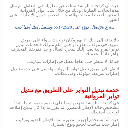
حيث أن كراجات الراشد تمتلك خبرة طويلة في التعامل مع مثل
هذه الحالات الطارئة، وذلك من خلال تبديل تواير الفروانية
المجهز بأحدث المعدات والتقنيات لفحص وتبديل الإطارات على
الفور.
سارع بالإتصال فورًا على
55172929
وسنصل إليك أينما كنت.
بالإضافة إلى ذلك، لا يهم مكان تواجدك سواء على طريق
سريع، في موقف مغلق، أو حتى أمام منزلك فـخدمات تبديل
تواير الفروانية يصل إليك بمجرد اتصال واحد. ففريقنا المحترف
جاهز دائمًا لخدمتك.
ختامًا، لا تنتظر حتى تفاجأ بعطل في إطارات سيارتك.
اتصل الآن بفريق تبديل تواير الفروانية واحصل على خدمة تبديل
إطارات سريعة، موثوقة، وفي مكانك.
خدمة تبديل التواير على الطريق مع تبديل
تواير الفروانية
في كراجات الراشد نحرص دوماً على تقديم خدمة شاملة تبدأ
بتشخيص حالة الإطار المتضرر، ثم نقرر ما إذا كان يمكن إصلاحه
أو يجب استبداله.
حيث أننا نستخدم أجهزة متطورة لفك الإطار القديم وتركيب
إطار جديد مناسب لحجم ونوع السيارة.