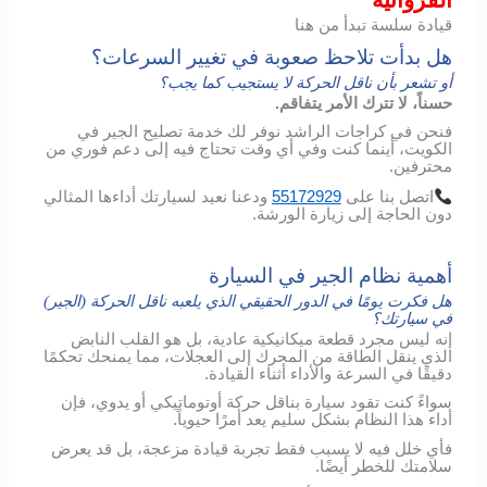
قيادة سلسة تبدأ من هنا
هل بدأت تلاحظ صعوبة في تغيير السرعات؟
أو تشعر بأن ناقل الحركة لا يستجيب كما يجب؟
حسناً، لا تترك الأمر يتفاقم.
فنحن في كراجات الراشد نوفر لك خدمة تصليح الجير في
الكويت، أينما كنت وفي أي وقت تحتاج فيه إلى دعم فوري من
محترفين.
اتصل
بنا
على
55172929
ودعنا
نعيد
لسيارتك
أداءها
المثالي
دون
الحاجة
إلى
زيارة
الورشة
.
أهمية نظام الجير في السيارة
هل فكرت يومًا في الدور الحقيقي الذي يلعبه ناقل الحركة (الجير)
في سيارتك؟
إنه ليس مجرد قطعة ميكانيكية عادية، بل هو القلب النابض
الذي ينقل الطاقة من المحرك إلى العجلات، مما يمنحك تحكمًا
دقيقًا في السرعة والأداء أثناء القيادة.
سواءً كنت تقود سيارة بناقل حركة أوتوماتيكي أو يدوي، فإن
أداء هذا النظام بشكل سليم يعد أمرًا حيوياً.
فأي خلل فيه لا يسبب فقط تجربة قيادة مزعجة، بل قد يعرض
سلامتك للخطر أيضًا.