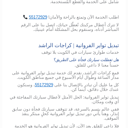
شامل
على
الخدمة
والقطع
المُستخدمة
.
اطلب
الخدمة
الآن
وتمتع
بالراحة
والأمان
!
55172929
لا تترك أعطال مركبتك تُعطّل حياتك، اتصل بنا على الرقم
المباشر أدناه، وسنقوم بحل المشكلة أمام عينيك.
تبديل تواير الفروانية | كراجات الراشد
خدمات طوارئ سيارات في الكويت بلا توقف
هل تعطلت سيارتك فجأة على الطريق؟
حسناُ معنا لا داعي للقلق.
فمع كراجات الراشد، نقدم لك خدمة تبديل تواير الفروانية على
مدار الساعة وطوال أيام الأسبوع في جميع مناطق الكويت.
كل ما عليك أن تبادر بالإتصال بنا على
55172929
، وسنكون
عندك خلال دقائق، أينما كن.
تبديل تواير الفروانية: الحل الأمثل لأعطال سيارتك المفاجئة في
أي وقت ومكان.
ففي عالم يتسم بالسرعة، قد تتوقف سيارتك فجأة دون سابق
إنذار، وهنا يأتي دور تبديل تواير الفروانية كحلٍ مبتكر ينقذ
الموقف.
فلا داعي للقلق بعد الآن، لأن تبديل تواير الفروانية هو الخدمة