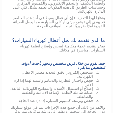
وأنظمة التكييف، والتحكم الإلكتروني، والكمبيوتر المركزي
وحساسات الطريق كل هذه المكونات تعتمد بشكل كلي على
الدائرة الكهربائية.
ونظرًا لهذا التعقيد، فإن أي عطل بسيط في أحد هذه العناصر
قد يؤدي إلى توقف جزئي أو كلي للسيارة، مما يجعل الصيانة
الفورية أمرًا ضروريًا لتجنب المواقف الحرجة.
ما الذي نقدمه لك لحل أعطال كهرباء السيارات؟
نفخر بتقديم خدمة متكاملة لفحص وإصلاح أنظمة كهرباء
السيارات، مباشرة في مكانك.
حيث نقوم من خلال فريق متخصص ومجهز بأحدث أدوات
التشخيص بما يلي:
تشخيص إلكتروني دقيق لتحديد مصدر الأعطال
1.
الكهربائية.
فحص واختبار البطارية والدينامو واستبدالهما إذا لزم
2.
الأمر.
إصلاح أو استبدال الأسلاك والمفاتيح الكهربائية التالفة.
3.
صيانة شاملة لأنظمة الإضاءة الأمامية والخلفية
4.
والضابطة.
فحص وبرمجة كمبيوتر السيارة (
) عند الحاجة.
ECU
5.
والأهم من ذلك، أن جميع هذه الإجراءات تتم في موقع سيارتك
دون الحاجة إلى سحبها أو نقلها إلى ورشة مركزية، مما يوفر