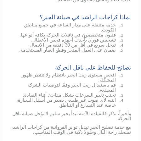
لماذا كراجات الراشد في صيانة الجير؟
خدمة متنقلة على مدار الساعة في جميع مناطق
1.
الكويت.
فنيون متخصصون في ناقلات الحركة بكافة أنواعها.
2.
تشخيص فوري بأحدث أجهزة فحص الأعطال.
3.
تدخل سريع في أقل من 30 دقيقة من الاتصال.
4.
ضمان على العمل المنجز وقطع الغيار المستخدمة.
5.
نصائح للحفاظ على ناقل الحركة
افحص مستوى زيت الجير بانتظام ولا تنتظر ظهور
1.
المشكلة.
قم باستبدال زيت الجير وفقًا لتوصيات الشركة
2.
المصنعة.
تجنب تغيير السرعات بشكل مفاجئ أثناء القيادة.
3.
انتبه لأي صوت غير طبيعي يصدر من أسفل السيارة،
4.
خاصة عند التسارع أو التباطؤ.
وأخيراً، تذكر فالقيادة الآمنة تبدأ بجير سليم لا تؤجل صيانة ناقل
الحركة.
مع خدمة تصليح الجير تبديل تواير الفروانية من كراجات الراشد،
نمنحك راحة البال وحلولًا ذكية في الوقت المناسب.