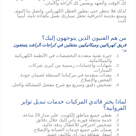
لك الوقت والجهد ويضمن لك الراحة والأمان.
لذلك فلا تنتظر حتى يتطور العطل الكهربائي.
واتصل بنا اليوم،
وتمتع بخدمة احترافية تجعل سيارتك تعمل بكفاءة تامة، أينما
كنت.
من هم الفنيون الذين يتوجهون إليك؟
فريق كهربائيين وميكانيكيين متنقلين في كراجات الراشد يتمتعون
بـ:
خبرة تقنية متعددة التخصصات في الأنظمة الكهربائية
1.
والميكانيكية.
شهادات واعتمادات رسمية من كبرى شركات
2.
السيارات.
معدات متقدمة في مركباتنا المتنقلة لضمان جودة
3.
الفحص والإصلاح.
تشخيص دقيق وسريع مع شرح مفصل للمشكلة والحل.
4.
لماذا يختر قائدي المركبات خدمات تبديل تواير
الفروانية؟
نغطي جميع مناطق الكويت، على مدار 24 ساعة.
1.
خدمة متنقلة فورية نأتي إليك خلال دقائق.
2.
تشخيص احترافي للأعطال بدقة عالية.
3.
ضمان على جميع خدمات الصيانة والإصلاح.
4.
أسعار شفافة دون أي تكاليف خفية.
5.