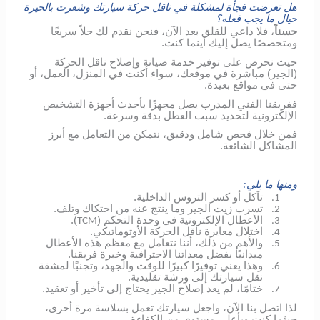
هل تعرضت فجأة لمشكلة في ناقل حركة سيارتك وشعرت بالحيرة
حيال ما يجب فعله؟
حسناً
، فلا داعي للقلق بعد الآن، فنحن نقدم لك حلاً سريعًا
ومتخصصًا يصل إليك أينما كنت.
حيث نحرص على توفير خدمة صيانة وإصلاح ناقل الحركة
(الجير) مباشرة في موقعك، سواء أكنت في المنزل، العمل، أو
حتى في مواقع بعيدة.
ففريقنا الفني المدرب يصل مجهزًا بأحدث أجهزة التشخيص
الإلكترونية لتحديد سبب العطل بدقة وسرعة.
فمن خلال فحص شامل ودقيق، نتمكن من التعامل مع أبرز
المشاكل الشائعة.
ومنها ما يلي:
تآكل أو كسر التروس الداخلية.
1.
تسرب زيت الجير وما ينتج عنه من احتكاك وتلف.
2.
الأعطال الإلكترونية في وحدة التحكم (
).
TCM
3.
اختلال معايرة ناقل الحركة الأوتوماتيكي.
4.
والأهم من ذلك، أننا نتعامل مع معظم هذه الأعطال
5.
ميدانيًا بفضل معداتنا الاحترافية وخبرة فريقنا.
وهذا يعني توفيرًا كبيرًا للوقت والجهد، وتجنبًا لمشقة
6.
نقل سيارتك إلى ورشة تقليدية.
ختامًا، لم يعد إصلاح الجير يحتاج إلى تأخير أو تعقيد.
7.
لذا اتصل بنا الآن، واجعل سيارتك تعمل بسلاسة مرة أخرى،
حيثما كنت وبأعلى مستوى من الكفاءة.