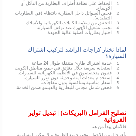
الحفاظ على نظافة أطراف البطارية من التآكل أو
1.
الأوساخ.
فحص السوائل داخل البطارية بانتظام (في البطاريات
2.
التقليدية).
التحقق من سلامة الكابلات الكهربائية والأسلاك.
3.
تجنب تشغيل الأجهزة عند توقف السيارة.
4.
اختيار بطاريات أصلية عالية الجودة.
5.
لماذا تختار كراجات الراشد لتركيب اشتراك
السيارة؟
خدمة اشتراك طارئ متنقلة طوال 24 ساعة.
1.
استجابة سريعة خلال دقائق في جميع مناطق الكويت.
2.
فنيون متخصصون في الأنظمة الكهربائية للسيارات.
3.
استخدام معدات آمنة وحديثة دون ضرر للسيارة.
4.
أسعار مناسبة وتنافسية بدون مفاجآت.
5.
فحص شامل مجاني للبطارية والدينمو ضمن الخدمة.
6.
تصليح الفرامل (البريكات) | تبديل تواير
الفروانية
فالأمان يبدأ من هنا
بأي حال من الأحوال وفي جميع الظروف، لا يمكن المساومة