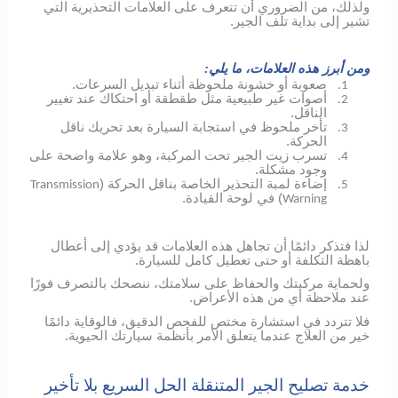
ولذلك، من الضروري أن تتعرف على العلامات التحذيرية التي
تشير إلى بداية تلف الجير.
ومن أبرز هذه العلامات، ما يلي:
صعوبة أو خشونة ملحوظة أثناء تبديل السرعات.
1.
أصوات غير طبيعية مثل طقطقة أو احتكاك عند تغيير
2.
الناقل.
تأخر ملحوظ في استجابة السيارة بعد تحريك ناقل
3.
الحركة.
تسرب زيت الجير تحت المركبة، وهو علامة واضحة على
4.
وجود مشكلة.
إضاءة لمبة التحذير الخاصة بناقل الحركة (
Transmission
5.
) في لوحة القيادة.
Warning
لذا فتذكر دائمًا أن تجاهل هذه العلامات قد يؤدي إلى أعطال
باهظة التكلفة أو حتى تعطيل كامل للسيارة.
ولحماية مركبتك والحفاظ على سلامتك، ننصحك بالتصرف فورًا
عند ملاحظة أي من هذه الأعراض.
فلا تتردد في استشارة مختص للفحص الدقيق، فالوقاية دائمًا
خير من العلاج عندما يتعلق الأمر بأنظمة سيارتك الحيوية.
خدمة تصليح الجير المتنقلة الحل السريع بلا تأخير