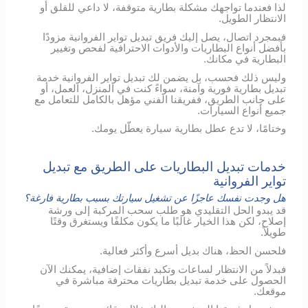
لذا فعندما تواجهك مشكلة بطارية متوقفة، لا داعي للقلق أو
الانتظار الطويل.
فبمجرد اتصال، يصل إليك فريق تبديل تواير الفروانية مزودًا
بأفضل أنواع البطاريات والأدوات الاحترافية لفحص وتغيير
البطارية في مكانك.
وليس ذلك فحسب، بل يضمن لك تبديل تواير الفروانية خدمة
تبديل بطارية فورية وآمنة، سواءً كنت في المنزل، العمل، أو
على جانب الطريق، ففريقنا الفني مؤهل بالكامل للتعامل مع
جميع أنواع السيارات.
وختامًا، لا تدع عطل بطارية سيارة يعطّل يومك.
خدمات تبديل البطاريات على الطريق مع تبديل
تواير الفروانية
هل وجدت نفسك عاجزًا عن تشغيل سيارتك بسبب بطارية فارغة؟
قد يبدو الحل التقليدي هو طلب سحب المركبة إلى ورشة
إصلاح، لكن هذا الخيار غالبًا ما يكون مكلفًا ويستغرق وقتًا
طويلاً.
فلحسن الحظ، هناك بديل أسرع وأكثر فعالية.
فبدلاً من الانتظار لساعات وتكبد نفقات إضافية، يمكنك الآن
الحصول على خدمة تبديل بطاريات محترفة مباشرة في
موقعك.