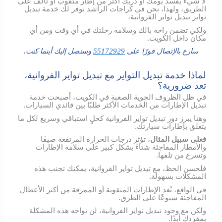
لا شيء يفسد يومك أو دربك أكثر من إطار مثقوب أو تالف على
الطريق، ولهذا، نحن في كراجات الراشد نوفر لك خدمة تبديل
تواير تبديل تواير الفروانية،
ولكي تضمن راحة بالك وسلامة رحلتك في أي وقت ومن أي
مكان داخل الكويت.
سارع بالإتصال فورًا على
55172929
وسنصل إليك أينما كنت.
لماذا خدمة تبديل التواير مع تبديل تواير الفروانية،
تعد ضرورية؟
في ظل الظروف الجوية الصعبة في الكويت، أصبحت خدمة
تبديل الإطارات من الخدمات الأكثر طلبًا بين قائدي السيارات.
وهنا يبرز دور تبديل تواير الفروانية كحلٍ استباقي وسريع لكل ما
يتعلق بإطارات سيارتك.
فعلى سبيل المثال
، تؤثر درجات الحرارة المرتفعة صيفًا
والأمطار المفاجئة شتاءً بشكل كبير على سلامة الإطارات
وتسرع من تلفها.
فلحسن الحظ، مع تبديل تواير الفروانية، يمكنك تجنب هذه
المشكلات بسهولة.
في الواقع، تُعد الإطارات المثقوبة أو الممزقة من أكثر الأعطال
المفاجئة شيوعًا على الطرق.
ولكن مع وجود تبديل تواير الفروانية، لن تواجه هذه المشكلة
بمفردك أبدًا.