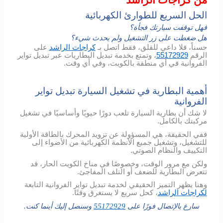
الحل السريع للطوارئ الكهربائية
فهل توقفت سيارتك فجأة؟
هل ضغطت على زر التشغيل ولم يحدث شيء؟
حسناً، فلا داعي للقلق، فقط اتصل بـ
كراجات الراشد
على
الرقم
55172929
، وتمتع بخدمة تبديل البطاريات عبر تبديل تواير
الفروانية في أي منطقة بالكويت، وفي أي وقت.
أهمية البطارية في تشغيل السيارة تبديل تواير
الفروانية
لا شك أن بطارية السيارة تلعب دورًا حيويًا وأساسيًا في تشغيل
مركبتك بالكامل.
ففي الحقيقة، هي المسؤولة عن تزويد المحرك بالطاقة الأولية
للتشغيل، وتشغيل جميع الأنظمة الكهربائية من الأضواء إلى
التكييف والنظام الصوتي.
ولكن مع مرور الوقت، وخصوصًا في مناخ الكويت الحار، قد
تتعرض البطارية للضعف أو التلف المفاجئ.
وهنا يظهر التميز الحقيقي لخدمة تبديل تواير الفروانية التابعة
لكراجات الراشد
، كحل سريع لا يستغرق وقتًا.
سارع بالإتصال فورًا على
55172929
وسنصل إليك أينما كنت.