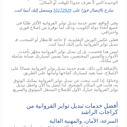
الوحيدة التي لا تعرف حدودًا للوقت أو المكان.
سارع بالإتصال فورًا على
55172929
وسنصل إليك أينما كنت.
وفي الواقع، تعتبر خدمة تبديل تواير الفروانية الأكثر طلبًا في
جميع أنحاء دولة الكويت، وذلك لما توفره من إصلاح فوري
واحترافي.
فعلى عكس الورش التقليدية، لا حاجة للانتظار أو السحب، فـ
تبديل تواير الفروانية يأتي إليك أينما كنت.
ليس هذا فحسب، بل إن تبديل تواير الفروانية مجهّز بأحدث
الأدوات والفنيين المختصين، مما يضمن لسيارتك صيانة شاملة
في مكانك.
بالإضافة إلى ذلك، تقدم خدمة تبديل تواير الفروانية ضمانًا على
الإصلاح، مما يعيد لسيارتك كفاءتها وأمانها على الطريق.
وختامًا، إذا كنت تبحث عن تبديل تواير الفروانية يمكنك الوثوق
به، فأنت في المكان الصحيح، لذا اتصل بنا الآن واجعل تبديل
تواير الفروانية خيارك الأول للإصلاح المتنقل الموثوق والسريع.
أفضل خدمات تبديل تواير الفروانية من
كراجات الراشد
السرعة، الأمان، والمهنية العالية