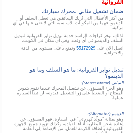
الفروانية
ضمان تشغيل مثالي لمحرك سيارتك
من أكثر الأعطال التي تُربك السائقين هي تعطل السلف أو
الدينمو، فهما من المكونات الأساسية التي لا غنى عنها في أي
مركبة.
لذلك، توفر كراجات الراشد خدمة تبديل تواير الفروانية لتبديل
السلف والدينمو في أي وقت، وفي أي مكان في الكويت.
اتصل الآن على
55172929
وتمتع بأعلى مستوى من الدقة
والاحترافية.
تبديل تواير الفروانية: ما هو السلف وما هو
الدينمو؟
السلف (
):
Starter Motor
وهو الجزء المسؤول عن تشغيل المحرك عندما تقوم بتدوير
المفتاح أو الضغط على زر التشغيل. فبدونه، لن تبدأ السيارة
عملها.
الدينمو (
):
Alternator
وهو بمثابة "مولّد كهربائي" في السيارة، فهو المسؤول عن
إعادة شحن البطارية أثناء القيادة، وكذلك تزويد جميع الأجهزة
الكهربائية بالطاقة اللازمة للعمل، من الإضاءة إلى أنظمة