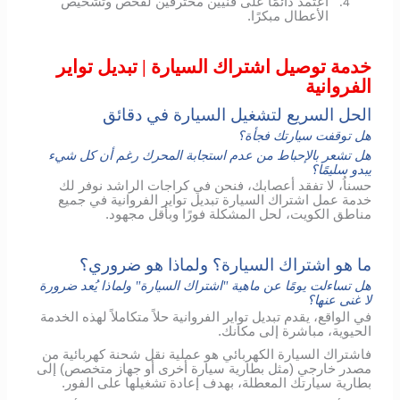
اعتمد دائمًا على فنيين محترفين لفحص وتشخيص
4.
الأعطال مبكرًا.
خدمة توصيل اشتراك السيارة | تبديل تواير
الفروانية
الحل السريع لتشغيل السيارة في دقائق
هل توقفت سيارتك فجأة؟
هل تشعر بالإحباط من عدم استجابة المحرك رغم أن كل شيء
يبدو سليمًا؟
حسناُ، لا تفقد أعصابك، فنحن في كراجات الراشد نوفر لك
خدمة عمل اشتراك السيارة تبديل تواير الفروانية في جميع
مناطق الكويت، لحل المشكلة فورًا وبأقل مجهود.
ما هو اشتراك السيارة؟ ولماذا هو ضروري؟
هل تساءلت يومًا عن ماهية "اشتراك السيارة" ولماذا يُعد ضرورة
لا غنى عنها؟
في الواقع، يقدم تبديل تواير الفروانية حلاً متكاملاً لهذه الخدمة
الحيوية، مباشرة إلى مكانك.
فاشتراك السيارة الكهربائي هو عملية نقل شحنة كهربائية من
مصدر خارجي (مثل بطارية سيارة أخرى أو جهاز متخصص) إلى
بطارية سيارتك المعطلة، بهدف إعادة تشغيلها على الفور.