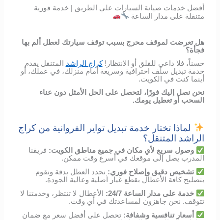
أفضل خدمات صيانة السيارات علي الطريق | خدمة فورية
متنقلة على مدار الساعة
هل تعرضت لموقف محرج بسبب توقف سيارتك لعطل ألم بها
فجأة؟
حسناً، فلا داعي للقلق أو الانتظار!
كراج الراشد
المتنقل يقدم
خدمة تبديل سلف احترافية وسريعة أمام منزلك، في عملك، أو
أينما كنت في الكويت.
نحن نصل إليك فورًا، لتحصل على الحل الأمثل دون عناء
السحب أو تعطيل يومك.
لماذا تختار خدمة تبديل تواير الفروانية من كراج
الراشد المتنقل؟
وصول
سريع
لأي
مكان
في
جميع مناطق الكويت
:
فريقنا
المدرب
يصل
إلى
موقعك
في
أسرع
وقت
ممكن
.
تشخيص
دقيق
وإصلاح
فوري
:
نحدد
العطل
بدقة
ونقوم
بتصليح
كافة الأعطال
بقطع
غيار
أصلية
وعالية
الجودة
.
خدمة
على
مدار
الساعة
24/7:
الأعطال
لا
تنتظر،
وخدمتنا
لا
تتوقف
.
نحن
جاهزون
لمساعدتك
في
أي
وقت
.
أسعار
تنافسية
وشفافة
:
تحصل
على
أفضل
سعر
مع
ضمان