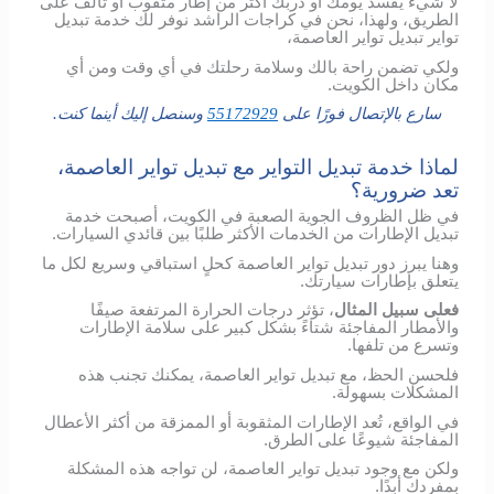
لا شيء يفسد يومك أو دربك أكثر من إطار مثقوب أو تالف على
الطريق، ولهذا، نحن في كراجات الراشد نوفر لك خدمة تبديل
تواير تبديل تواير العاصمة،
ولكي تضمن راحة بالك وسلامة رحلتك في أي وقت ومن أي
مكان داخل الكويت.
سارع بالإتصال فورًا على
55172929
وسنصل إليك أينما كنت.
لماذا خدمة تبديل التواير مع تبديل تواير العاصمة،
تعد ضرورية؟
في ظل الظروف الجوية الصعبة في الكويت، أصبحت خدمة
تبديل الإطارات من الخدمات الأكثر طلبًا بين قائدي السيارات.
وهنا يبرز دور تبديل تواير العاصمة كحلٍ استباقي وسريع لكل ما
يتعلق بإطارات سيارتك.
فعلى سبيل المثال
، تؤثر درجات الحرارة المرتفعة صيفًا
والأمطار المفاجئة شتاءً بشكل كبير على سلامة الإطارات
وتسرع من تلفها.
فلحسن الحظ، مع تبديل تواير العاصمة، يمكنك تجنب هذه
المشكلات بسهولة.
في الواقع، تُعد الإطارات المثقوبة أو الممزقة من أكثر الأعطال
المفاجئة شيوعًا على الطرق.
ولكن مع وجود تبديل تواير العاصمة، لن تواجه هذه المشكلة
بمفردك أبدًا.