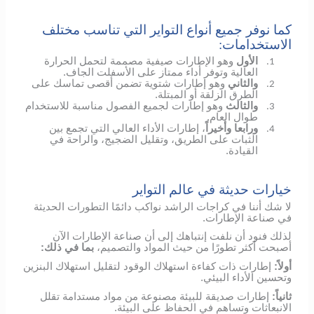
كما نوفر جميع أنواع التواير التي تناسب مختلف
الاستخدامات:
الأول
وهو الإطارات صيفية مصممة لتحمل الحرارة
1.
العالية وتوفر أداء ممتاز على الأسفلت الجاف.
والثاني
وهو إطارات شتوية تضمن أقصى تماسك على
2.
الطرق الزلقة أو المبتلة.
والثالث
وهو إطارات لجميع الفصول مناسبة للاستخدام
3.
طوال العام.
ورابعا وأخيراً
، إطارات الأداء العالي التي تجمع بين
4.
الثبات على الطريق، وتقليل الضجيج، والراحة في
القيادة.
خيارات حديثة في عالم التواير
لا شك أننا في كراجات الراشد نواكب دائمًا التطورات الحديثة
في صناعة الإطارات.
لذلك فنود أن نلفت إنتباهك إلى أن صناعة الإطارات الآن
أصبحت أكثر تطورًا من حيث المواد والتصميم،
بما في ذلك:
أولاً:
إطارات ذات كفاءة استهلاك الوقود لتقليل استهلاك البنزين
وتحسين الأداء البيئي.
ثانياً:
إطارات صديقة للبيئة مصنوعة من مواد مستدامة تقلل
الانبعاثات وتساهم في الحفاظ على البيئة.