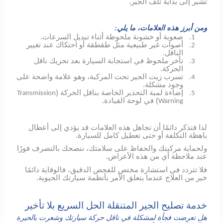
تشير إلى بداية تلف الجير.
ومن أبرز هذه العلامات، ما يلي:
صعوبة أو خشونة ملحوظة أثناء تبديل السرعات.
1.
أصوات غير طبيعية مثل طقطقة أو احتكاك عند تغيير
2.
الناقل.
تأخر ملحوظ في استجابة السيارة بعد تحريك ناقل
3.
الحركة.
تسرب زيت الجير تحت المركبة، وهو علامة واضحة على
4.
وجود مشكلة.
إضاءة لمبة التحذير الخاصة بناقل الحركة (
Transmission
5.
) في لوحة القيادة.
Warning
لذا فتذكر دائمًا أن تجاهل هذه العلامات قد يؤدي إلى أعطال
باهظة التكلفة أو حتى تعطيل كامل للسيارة.
ولحماية مركبتك والحفاظ على سلامتك، ننصحك بالتصرف فورًا
عند ملاحظة أي من هذه الأعراض.
فلا تتردد في استشارة مختص للفحص الدقيق، فالوقاية دائمًا
خير من العلاج عندما يتعلق الأمر بأنظمة سيارتك الحيوية.
خدمة تصليح الجير المتنقلة الحل السريع بلا تأخير
هل تعرضت فجأة لمشكلة في ناقل حركة سيارتك وشعرت بالحيرة