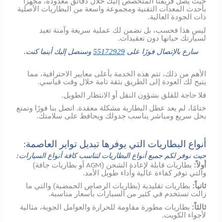
حيث يصل فريقنا المتخصص إليك خلال دقائق معدودة، مجهزًا
بأحدث المعدات التقنية ومجموعة واسعة من البطاريات الأصلية
ذات الجودة العالية.
ليس هذا فحسب، بل نضمن لك عملية سريعة وآمنة تعيد
لسيارتك حياتها دون تعقيدات.
سارع بالإتصال فورًا على
55172929
وسنصل إليك أينما كنت.
الأهم من ذلك، تتم هذه الخدمة بأعلى معايير الاحترافية، مما
يتيح لك العودة إلى الطريق بثقة تامة خلال وقت قياسي.
فلا حاجة للقلق بشؤون النقل أو الانتظار الطويل.
ختامًا، لم يعد عطل البطارية مشكلة معقدة. اتصل بنا فورًا وتمتع
بحل سريع ومباشر يناسب جدولك ويحافظ على سلامتك.
أنواع البطاريات التي يوفرها تبديل تواير العاصمة:
حيث نوفر لكم جميع أنواع البطاريات لتناسب كافة أنواع السيارات:
أولاً:
بطاريات قابلة لإعادة الشحن (
أو بطاريات جافة)
AGM
والتي توفر كفاءة عالية وأداء طويل الأمد.
ثانياً:
بطاريات تقليدية (بطاريات الرصاص الحمضية) والتي ما
زالت تستخدم في كثير من السيارات بأسعار مناسبة.
ثالثاً:
بطاريات مطورة مقاومة للحرارة والعوامل الجوية، مثالية
لأجواء الكويت.