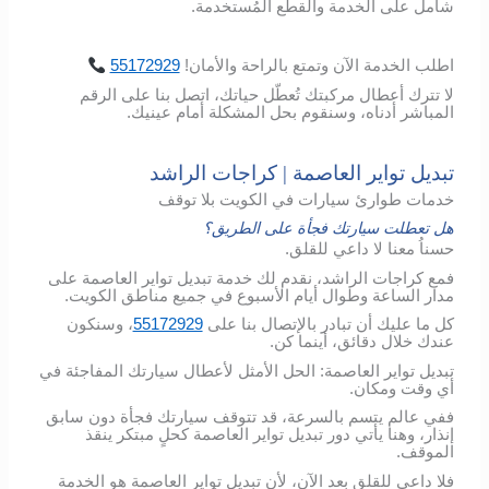
شامل
على
الخدمة
والقطع
المُستخدمة
.
اطلب
الخدمة
الآن
وتمتع
بالراحة
والأمان
!
55172929
لا تترك أعطال مركبتك تُعطّل حياتك، اتصل بنا على الرقم
المباشر أدناه، وسنقوم بحل المشكلة أمام عينيك.
تبديل تواير العاصمة | كراجات الراشد
خدمات طوارئ سيارات في الكويت بلا توقف
هل تعطلت سيارتك فجأة على الطريق؟
حسناُ معنا لا داعي للقلق.
فمع كراجات الراشد، نقدم لك خدمة تبديل تواير العاصمة على
مدار الساعة وطوال أيام الأسبوع في جميع مناطق الكويت.
كل ما عليك أن تبادر بالإتصال بنا على
55172929
، وسنكون
عندك خلال دقائق، أينما كن.
تبديل تواير العاصمة: الحل الأمثل لأعطال سيارتك المفاجئة في
أي وقت ومكان.
ففي عالم يتسم بالسرعة، قد تتوقف سيارتك فجأة دون سابق
إنذار، وهنا يأتي دور تبديل تواير العاصمة كحلٍ مبتكر ينقذ
الموقف.
فلا داعي للقلق بعد الآن، لأن تبديل تواير العاصمة هو الخدمة