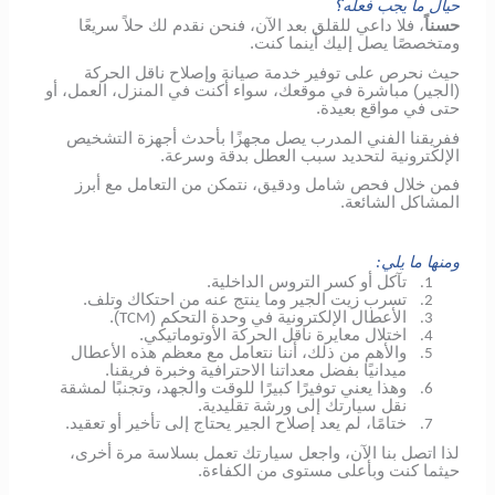
حيال ما يجب فعله؟
حسناً
، فلا داعي للقلق بعد الآن، فنحن نقدم لك حلاً سريعًا
ومتخصصًا يصل إليك أينما كنت.
حيث نحرص على توفير خدمة صيانة وإصلاح ناقل الحركة
(الجير) مباشرة في موقعك، سواء أكنت في المنزل، العمل، أو
حتى في مواقع بعيدة.
ففريقنا الفني المدرب يصل مجهزًا بأحدث أجهزة التشخيص
الإلكترونية لتحديد سبب العطل بدقة وسرعة.
فمن خلال فحص شامل ودقيق، نتمكن من التعامل مع أبرز
المشاكل الشائعة.
ومنها ما يلي:
تآكل أو كسر التروس الداخلية.
1.
تسرب زيت الجير وما ينتج عنه من احتكاك وتلف.
2.
الأعطال الإلكترونية في وحدة التحكم (
).
TCM
3.
اختلال معايرة ناقل الحركة الأوتوماتيكي.
4.
والأهم من ذلك، أننا نتعامل مع معظم هذه الأعطال
5.
ميدانيًا بفضل معداتنا الاحترافية وخبرة فريقنا.
وهذا يعني توفيرًا كبيرًا للوقت والجهد، وتجنبًا لمشقة
6.
نقل سيارتك إلى ورشة تقليدية.
ختامًا، لم يعد إصلاح الجير يحتاج إلى تأخير أو تعقيد.
7.
لذا اتصل بنا الآن، واجعل سيارتك تعمل بسلاسة مرة أخرى،
حيثما كنت وبأعلى مستوى من الكفاءة.