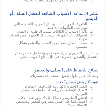
استجابة فورية خلال دقائق من طلب الخدمة.
4.
بنشر 24ساعة: الأسباب الشائعة لتعطل السلف أو
الدينمو
الظروف الجوية القاسية مثل الحرارة الشديدة التي
1.
تؤثر على المكونات الداخلية.
تآكل الأسلاك أو الكابلات بسبب الرطوبة أو القدم.
2.
استهلاك زائد للكهرباء بسبب ترك الأجهزة تعمل لفترات
3.
طويلة.
ضعف البطارية مما يجهد السلف والدينمو بشكل
4.
مستمر.
ولذلك، من الضروري إجراء صيانة دورية تشمل فحص نظام
التشغيل والشحن، خصوصًا في ظل مناخ الكويت الحار.
نصائح للحفاظ على السلف والدينمو
ولضمان عمر أطول لقطع التشغيل في سيارتك.
فإليك الآن بعض النصائح الذهبية:
افصل الأجهزة الكهربائية قبل إطفاء المحرك.
1.
لا تترك الإضاءة تعمل لفترات طويلة عند توقف
2.
السيارة.
افحص البطارية والأسلاك كل 6 أشهر على الأقل.
3.
اعتمد دائمًا على فنيين محترفين لفحص وتشخيص
4.
الأعطال مبكرًا.