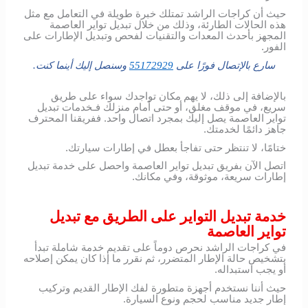
حيث أن كراجات الراشد تمتلك خبرة طويلة في التعامل مع مثل
هذه الحالات الطارئة، وذلك من خلال تبديل تواير العاصمة
المجهز بأحدث المعدات والتقنيات لفحص وتبديل الإطارات على
الفور.
سارع بالإتصال فورًا على
55172929
وسنصل إليك أينما كنت.
بالإضافة إلى ذلك، لا يهم مكان تواجدك سواء على طريق
سريع، في موقف مغلق، أو حتى أمام منزلك فـخدمات تبديل
تواير العاصمة يصل إليك بمجرد اتصال واحد. ففريقنا المحترف
جاهز دائمًا لخدمتك.
ختامًا، لا تنتظر حتى تفاجأ بعطل في إطارات سيارتك.
اتصل الآن بفريق تبديل تواير العاصمة واحصل على خدمة تبديل
إطارات سريعة، موثوقة، وفي مكانك.
خدمة تبديل التواير على الطريق مع تبديل
تواير العاصمة
في كراجات الراشد نحرص دوماً على تقديم خدمة شاملة تبدأ
بتشخيص حالة الإطار المتضرر، ثم نقرر ما إذا كان يمكن إصلاحه
أو يجب استبداله.
حيث أننا نستخدم أجهزة متطورة لفك الإطار القديم وتركيب
إطار جديد مناسب لحجم ونوع السيارة.