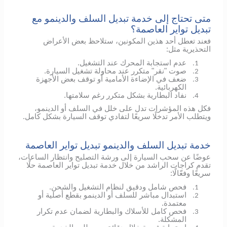
متى تحتاج إلى خدمة تبديل السلف والدينمو مع
تبديل تواير العاصمة؟
فعند تعطل أحد هذين المكونين، ستلاحظ بعض الأعراض
التحذيرية مثل:
عدم استجابة المحرك عند التشغيل.
1.
صوت "نقر" متكرر عند محاولة تشغيل السيارة.
2.
ضعف في الإضاءة الأمامية أو توقف بعض الأجهزة
3.
الكهربائية.
نفاد البطارية بشكل متكرر رغم سلامتها.
4.
فكل هذه المؤشرات تدل على خلل في السلف أو الدينمو،
ويتطلب الأمر تدخلًا سريعًا لتفادي توقف السيارة بشكل كامل.
خدمة تبديل السلف والدينمو تبديل تواير العاصمة
عوضًا عن سحب السيارة إلى ورشة التصليح وانتظار الساعات،
تقدم كراجات الراشد من خلال خدمة تبديل تواير العاصمة حلًا
سريعًا وفعّالًا:
فحص شامل ودقيق لنظام التشغيل والشحن.
1.
استبدال مباشر للسلف أو الدينمو بقطع أصلية أو
2.
معتمدة.
فحص كامل للأسلاك والبطارية لضمان عدم تكرار
3.
المشكلة.