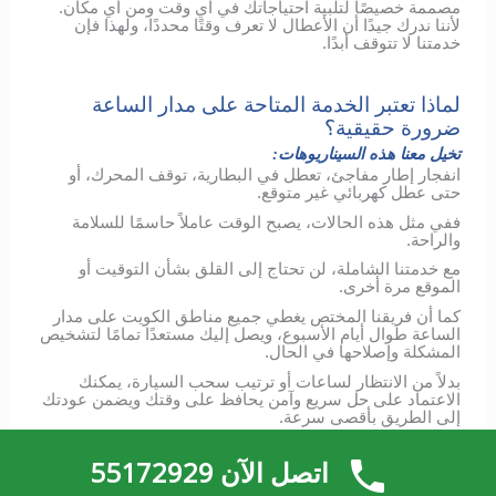
مصممة خصيصًا لتلبية احتياجاتك في أي وقت ومن أي مكان.
لأننا ندرك جيدًا أن الأعطال لا تعرف وقتًا محددًا، ولهذا فإن
خدمتنا لا تتوقف أبدًا.
لماذا تعتبر الخدمة المتاحة على مدار الساعة
ضرورة حقيقية؟
تخيل معنا هذه السيناريوهات:
انفجار إطار مفاجئ، تعطل في البطارية، توقف المحرك، أو
حتى عطل كهربائي غير متوقع.
ففي مثل هذه الحالات، يصبح الوقت عاملاً حاسمًا للسلامة
والراحة.
مع خدمتنا الشاملة، لن تحتاج إلى القلق بشأن التوقيت أو
الموقع مرة أخرى.
كما أن فريقنا المختص يغطي جميع مناطق الكويت على مدار
الساعة طوال أيام الأسبوع، ويصل إليك مستعدًا تمامًا لتشخيص
المشكلة وإصلاحها في الحال.
بدلاً من الانتظار لساعات أو ترتيب سحب السيارة، يمكنك
الاعتماد على حل سريع وآمن يحافظ على وقتك ويضمن عودتك
إلى الطريق بأقصى سرعة.
اتصل الآن 55172929
ففريقنا المدرب سيكون عند موقعك خلال دقائق معدودة،
مجهزًا بأحدث الأدوات والمعرفة اللازمة لمساعدتك.