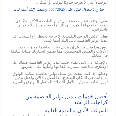
الوحيدة التي لا تعرف حدودًا للوقت أو المكان.
سارع بالإتصال فورًا على
55172929
وسنصل إليك أينما كنت.
وفي الواقع، تعتبر خدمة تبديل تواير العاصمة الأكثر طلبًا في
جميع أنحاء دولة الكويت، وذلك لما توفره من إصلاح فوري
واحترافي.
فعلى عكس الورش التقليدية، لا حاجة للانتظار أو السحب، فـ
تبديل تواير العاصمة يأتي إليك أينما كنت.
ليس هذا فحسب، بل إن تبديل تواير العاصمة مجهّز بأحدث
الأدوات والفنيين المختصين، مما يضمن لسيارتك صيانة شاملة
في مكانك.
بالإضافة إلى ذلك، تقدم خدمة تبديل تواير العاصمة ضمانًا على
الإصلاح، مما يعيد لسيارتك كفاءتها وأمانها على الطريق.
وختامًا، إذا كنت تبحث عن تبديل تواير العاصمة يمكنك الوثوق
به، فأنت في المكان الصحيح، لذا اتصل بنا الآن واجعل تبديل
تواير العاصمة خيارك الأول للإصلاح المتنقل الموثوق والسريع.
أفضل خدمات تبديل تواير العاصمة من
كراجات الراشد
السرعة، الأمان، والمهنية العالية