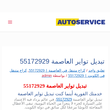
خطي
لى
لمحتوى
تبديل تواير العاصمة 55172929
تعليق واحد
/
كراج متنقل في العاصمة | 55172929
,
كراج متنقل
في الكويت | 55172929
/ بواسطة
admin
تبديل تواير العاصمة 55172929
خدمتك الفورية أينما كنت تبديل تواير العاصمة
تبديل تواير العاصمة
55172929
، في عالم يزداد فيه الاعتماد
على السيارة كجزء لا يتجزأ من الحياة اليومية، تبقى الأعطال
المفاجئة كابوسًا مزعجًا لكل سائق في دولة الكويت.