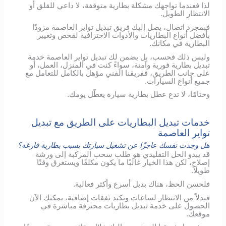
لذا فعندما تواجهك مشكلة بطارية متوقفة، لا داعي للقلق أو
الانتظار الطويل.
فبمجرد اتصال، يصل إليك فريق تبديل تواير العاصمة مزودًا
بأفضل أنواع البطاريات والأدوات الاحترافية لفحص وتغيير
البطارية في مكانك.
وليس ذلك فحسب، بل يضمن لك تبديل تواير العاصمة خدمة
تبديل بطارية فورية وآمنة، سواءً كنت في المنزل، العمل، أو
على جانب الطريق، ففريقنا الفني مؤهل بالكامل للتعامل مع
جميع أنواع السيارات.
وختامًا، لا تدع عطل بطارية سيارة يعطّل يومك.
خدمات تبديل البطاريات على الطريق مع تبديل
تواير العاصمة
هل وجدت نفسك عاجزًا عن تشغيل سيارتك بسبب بطارية فارغة؟
قد يبدو الحل التقليدي هو طلب سحب المركبة إلى ورشة
إصلاح، لكن هذا الخيار غالبًا ما يكون مكلفًا ويستغرق وقتًا
طويلاً.
فلحسن الحظ، هناك بديل أسرع وأكثر فعالية.
فبدلاً من الانتظار لساعات وتكبد نفقات إضافية، يمكنك الآن
الحصول على خدمة تبديل بطاريات محترفة مباشرة في
موقعك.