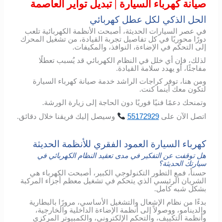
صيانة كهرباء السيارة | تبديل تواير العاصمة
الحل الذكي لكل عطل كهربائي
في عصر السيارات الحديثة، أصبحت الأنظمة الكهربائية تلعب
دورًا محوريًا في كل تفاصيل تجربة القيادة، من تشغيل المحرك
إلى التحكم في الإضاءة، النوافذ، والمكيفات.
لذلك، فإن أي خلل في النظام الكهربائي قد يُسبب تعطلًا
مفاجئًا، أو يهدد سلامة القيادة.
ومن هنا، توفر كراجات الراشد خدمة صيانة كهرباء السيارة
لتكون معك أينما كنت.
وتمنحك دعمًا فنيًا فوريًا دون الحاجة إلى زيارة الورشة.
اتصل
الآن
على
55172929
وسيصل
إليك
فريقنا
خلال
دقائق
.
كهرباء السيارة العمود الفقري للأنظمة الحديثة
هل توقفت عن التفكير في مدى تعقيد النظام الكهربائي في
سيارتك الحديثة؟
حسناً، فمع التطور التكنولوجي الكبير، أصبحت الكهرباء هي
الشريان الرئيسي الذي يتحكم في تشغيل معظم أجزاء المركبة
بشكل شبه كامل.
بدءًا من نظام الإشعال والتشغيل الأساسي، مرورًا بالبطارية
والدينامو، ووصولاً إلى أنظمة الإضاءة الداخلية والخارجية،
وأنظمة التكييف، والتحكم الإلكتروني، والكمبيوتر المركزي