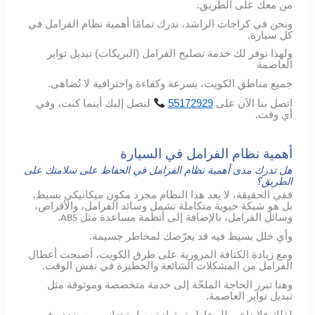
من معك على الطريق.
ونحن في كراجات الراشد، ندرك تمامًا أهمية نظام الفرامل في
كل سيارة.
ولهذا نوفر لك خدمة تصليح الفرامل (البريكات) تبديل تواير
العاصمة
جميع مناطق الكويت، بسرعة وكفاءة واحترافية لا تُضاهى.
اتصل
بنا
الآن
على
55172929
لنصل
إليك
أينما
كنت،
وفي
أي
وقت
.
أهمية نظام الفرامل في السيارة
هل تدرك مدى أهمية نظام الفرامل في الحفاظ على سلامتك على
الطريق؟
ففي الحقيقة، لا يعد هذا النظام مجرد مكون ميكانيكي بسيط،
بل هو شبكة حيوية متكاملة تشمل وسائد الفرامل، والأقراص،
وسائل الفرامل، بالإضافة إلى أنظمة مساعدة مثل
.
ABS
وأي خلل بسيط فيه قد يعرّضك لمخاطر جسيمة.
ومع زيادة الكثافة المرورية على طرق الكويت، أصبحت أعطال
الفرامل من المشكلات الشائعة والخطيرة في نفس الوقت.
وهنا تبرز الحاجة الملحّة إلى خدمة متخصصة وموثوقة مثل
تبديل تواير العاصمة.
لذلك فلا داعي للمخاطرة بقيادة سيارة تعاني من ضعف في