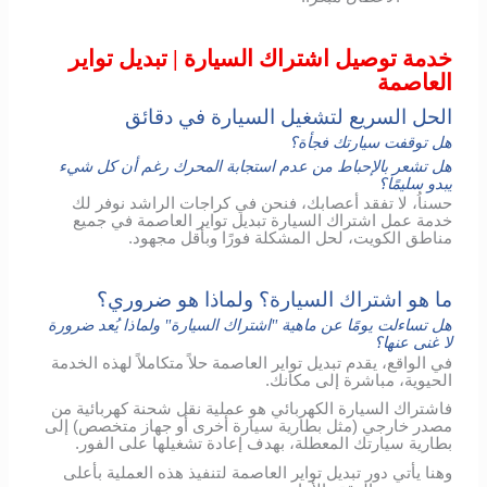
خدمة توصيل اشتراك السيارة | تبديل تواير
العاصمة
الحل السريع لتشغيل السيارة في دقائق
هل توقفت سيارتك فجأة؟
هل تشعر بالإحباط من عدم استجابة المحرك رغم أن كل شيء
يبدو سليمًا؟
حسناُ، لا تفقد أعصابك، فنحن في كراجات الراشد نوفر لك
خدمة عمل اشتراك السيارة تبديل تواير العاصمة في جميع
مناطق الكويت، لحل المشكلة فورًا وبأقل مجهود.
ما هو اشتراك السيارة؟ ولماذا هو ضروري؟
هل تساءلت يومًا عن ماهية "اشتراك السيارة" ولماذا يُعد ضرورة
لا غنى عنها؟
في الواقع، يقدم تبديل تواير العاصمة حلاً متكاملاً لهذه الخدمة
الحيوية، مباشرة إلى مكانك.
فاشتراك السيارة الكهربائي هو عملية نقل شحنة كهربائية من
مصدر خارجي (مثل بطارية سيارة أخرى أو جهاز متخصص) إلى
بطارية سيارتك المعطلة، بهدف إعادة تشغيلها على الفور.
وهنا يأتي دور تبديل تواير العاصمة لتنفيذ هذه العملية بأعلى