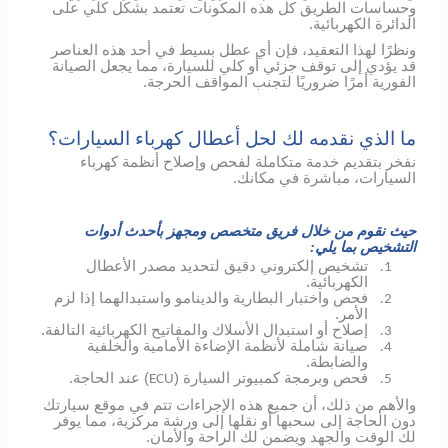
وحساسات الطريق كل هذه المكونات تعتمد بشكل كلي على
الدائرة الكهربائية.
ونظرًا لهذا التعقيد، فإن أي عطل بسيط في أحد هذه العناصر
قد يؤدي إلى توقف جزئي أو كلي للسيارة، مما يجعل الصيانة
الفورية أمرًا ضروريًا لتجنب المواقف الحرجة.
ما الذي نقدمه لك لحل أعطال كهرباء السيارات؟
نفخر بتقديم خدمة متكاملة لفحص وإصلاح أنظمة كهرباء
السيارات، مباشرة في مكانك.
حيث نقوم من خلال فريق متخصص ومجهز بأحدث أدوات
التشخيص بما يلي:
تشخيص إلكتروني دقيق لتحديد مصدر الأعطال
1.
الكهربائية.
فحص واختبار البطارية والدينامو واستبدالهما إذا لزم
2.
الأمر.
إصلاح أو استبدال الأسلاك والمفاتيح الكهربائية التالفة.
3.
صيانة شاملة لأنظمة الإضاءة الأمامية والخلفية
4.
والضابطة.
فحص وبرمجة كمبيوتر السيارة (
) عند الحاجة.
ECU
5.
والأهم من ذلك، أن جميع هذه الإجراءات تتم في موقع سيارتك
دون الحاجة إلى سحبها أو نقلها إلى ورشة مركزية، مما يوفر
لك الوقت والجهد ويضمن لك الراحة والأمان.