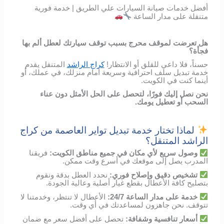
أفضل خدمات صيانة السيارات علي الطريق | خدمة فورية
متنقلة على مدار الساعة
هل تعرضت لموقف محرج بسبب توقف سيارتك لعطل ألم بها
فجأة؟
حسناً، فلا داعي للقلق أو الانتظار!
كراج الراشد
المتنقل يقدم
خدمة تبديل سلف احترافية وسريعة أمام منزلك، في عملك، أو
أينما كنت في الكويت.
نحن نصل إليك فورًا، لتحصل على الحل الأمثل دون عناء
السحب أو تعطيل يومك.
لماذا تختار خدمة تبديل تواير العاصمة من كراج
الراشد المتنقل؟
وصول
سريع
لأي
مكان
في
جميع مناطق الكويت
:
فريقنا
المدرب
يصل
إلى
موقعك
في
أسرع
وقت
ممكن
.
تشخيص
دقيق
وإصلاح
فوري
:
نحدد
العطل
بدقة
ونقوم
بتصليح
كافة الأعطال
بقطع
غيار
أصلية
وعالية
الجودة
.
خدمة
على
مدار
الساعة
24/7:
الأعطال
لا
تنتظر،
وخدمتنا
لا
تتوقف
.
نحن
جاهزون
لمساعدتك
في
أي
وقت
.
أسعار
تنافسية
وشفافة
:
تحصل
على
أفضل
سعر
مع
ضمان