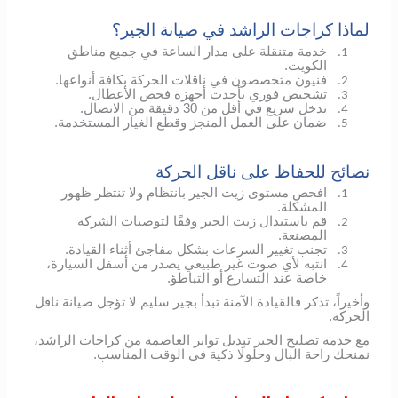
لماذا كراجات الراشد في صيانة الجير؟
خدمة متنقلة على مدار الساعة في جميع مناطق
1.
الكويت.
فنيون متخصصون في ناقلات الحركة بكافة أنواعها.
2.
تشخيص فوري بأحدث أجهزة فحص الأعطال.
3.
تدخل سريع في أقل من 30 دقيقة من الاتصال.
4.
ضمان على العمل المنجز وقطع الغيار المستخدمة.
5.
نصائح للحفاظ على ناقل الحركة
افحص مستوى زيت الجير بانتظام ولا تنتظر ظهور
1.
المشكلة.
قم باستبدال زيت الجير وفقًا لتوصيات الشركة
2.
المصنعة.
تجنب تغيير السرعات بشكل مفاجئ أثناء القيادة.
3.
انتبه لأي صوت غير طبيعي يصدر من أسفل السيارة،
4.
خاصة عند التسارع أو التباطؤ.
وأخيراً، تذكر فالقيادة الآمنة تبدأ بجير سليم لا تؤجل صيانة ناقل
الحركة.
مع خدمة تصليح الجير تبديل تواير العاصمة من كراجات الراشد،
نمنحك راحة البال وحلولًا ذكية في الوقت المناسب.