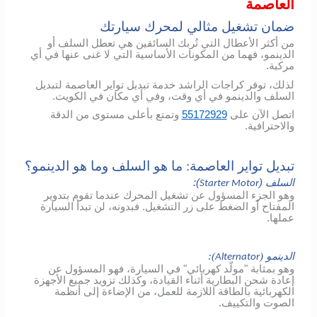
العاصمة
ضمان تشغيل مثالي لمحرك سيارتك
من أكثر الأعطال التي تُربك السائقين هي تعطل السلف أو
الدينمو، فهما من المكونات الأساسية التي لا غنى عنها في أي
مركبة.
لذلك، توفر كراجات الراشد خدمة تبديل تواير العاصمة لتبديل
السلف والدينمو في أي وقت، وفي أي مكان في الكويت.
اتصل الآن على
55172929
وتمتع بأعلى مستوى من الدقة
والاحترافية.
تبديل تواير العاصمة: ما هو السلف وما هو الدينمو؟
السلف (
):
Starter Motor
وهو الجزء المسؤول عن تشغيل المحرك عندما تقوم بتدوير
المفتاح أو الضغط على زر التشغيل. فبدونه، لن تبدأ السيارة
عملها.
الدينمو (
):
Alternator
وهو بمثابة "مولّد كهربائي" في السيارة، فهو المسؤول عن
إعادة شحن البطارية أثناء القيادة، وكذلك تزويد جميع الأجهزة
الكهربائية بالطاقة اللازمة للعمل، من الإضاءة إلى أنظمة
الصوت والتكييف.