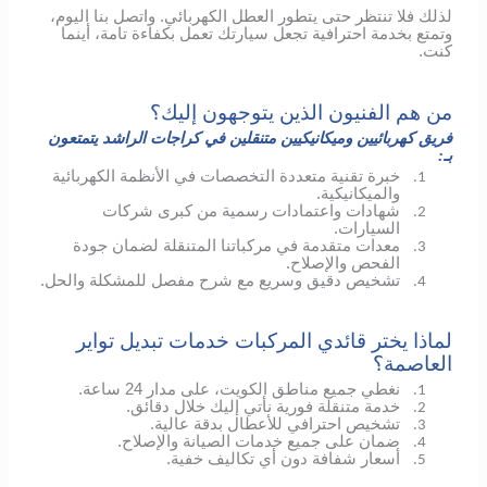
لذلك فلا تنتظر حتى يتطور العطل الكهربائي.
واتصل بنا اليوم،
وتمتع بخدمة احترافية تجعل سيارتك تعمل بكفاءة تامة، أينما
كنت.
من هم الفنيون الذين يتوجهون إليك؟
فريق كهربائيين وميكانيكيين متنقلين في كراجات الراشد يتمتعون
بـ:
خبرة تقنية متعددة التخصصات في الأنظمة الكهربائية
1.
والميكانيكية.
شهادات واعتمادات رسمية من كبرى شركات
2.
السيارات.
معدات متقدمة في مركباتنا المتنقلة لضمان جودة
3.
الفحص والإصلاح.
تشخيص دقيق وسريع مع شرح مفصل للمشكلة والحل.
4.
لماذا يختر قائدي المركبات خدمات تبديل تواير
العاصمة؟
نغطي جميع مناطق الكويت، على مدار 24 ساعة.
1.
خدمة متنقلة فورية نأتي إليك خلال دقائق.
2.
تشخيص احترافي للأعطال بدقة عالية.
3.
ضمان على جميع خدمات الصيانة والإصلاح.
4.
أسعار شفافة دون أي تكاليف خفية.
5.