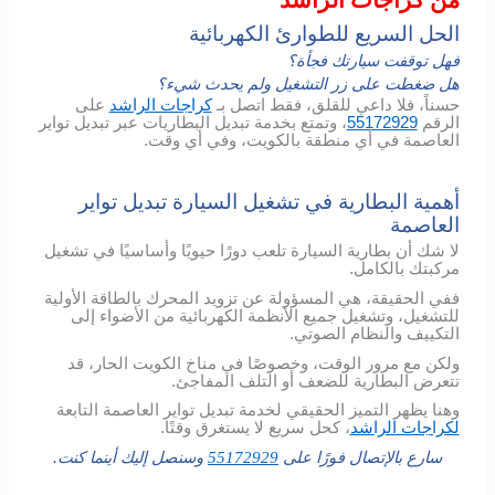
الحل السريع للطوارئ الكهربائية
فهل توقفت سيارتك فجأة؟
هل ضغطت على زر التشغيل ولم يحدث شيء؟
حسناً، فلا داعي للقلق، فقط اتصل بـ
كراجات الراشد
على
الرقم
55172929
، وتمتع بخدمة تبديل البطاريات عبر تبديل تواير
العاصمة في أي منطقة بالكويت، وفي أي وقت.
أهمية البطارية في تشغيل السيارة تبديل تواير
العاصمة
لا شك أن بطارية السيارة تلعب دورًا حيويًا وأساسيًا في تشغيل
مركبتك بالكامل.
ففي الحقيقة، هي المسؤولة عن تزويد المحرك بالطاقة الأولية
للتشغيل، وتشغيل جميع الأنظمة الكهربائية من الأضواء إلى
التكييف والنظام الصوتي.
ولكن مع مرور الوقت، وخصوصًا في مناخ الكويت الحار، قد
تتعرض البطارية للضعف أو التلف المفاجئ.
وهنا يظهر التميز الحقيقي لخدمة تبديل تواير العاصمة التابعة
لكراجات الراشد
، كحل سريع لا يستغرق وقتًا.
سارع بالإتصال فورًا على
55172929
وسنصل إليك أينما كنت.