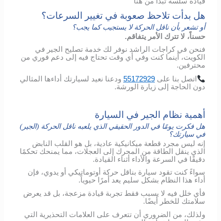
قيادة سلسة تبدأ من هنا
هل بدأت تلاحظ صعوبة في تغيير السرعات؟
أو تشعر بأن ناقل الحركة لا يستجيب كما يجب؟
حسناً، لا تترك الأمر يتفاقم.
فنحن في كراجات الراشد نوفر لك خدمة تصليح الجير في
الكويت، أينما كنت وفي أي وقت تحتاج فيه إلى دعم فوري من
محترفين.
اتصل
بنا
على
55172929
ودعنا
نعيد
لسيارتك
أداءها
المثالي
دون
الحاجة
إلى
زيارة
الورشة
.
أهمية نظام الجير في السيارة
هل فكرت يومًا في الدور الحقيقي الذي يلعبه ناقل الحركة (الجير)
في سيارتك؟
إنه ليس مجرد قطعة ميكانيكية عادية، بل هو القلب النابض
الذي ينقل الطاقة من المحرك إلى العجلات، مما يمنحك تحكمًا
دقيقًا في السرعة والأداء أثناء القيادة.
سواءً كنت تقود سيارة بناقل حركة أوتوماتيكي أو يدوي، فإن
أداء هذا النظام بشكل سليم يعد أمرًا حيوياً.
فأي خلل فيه لا يسبب فقط تجربة قيادة مزعجة، بل قد يعرض
سلامتك للخطر أيضًا.
ولذلك، من الضروري أن تتعرف على العلامات التحذيرية التي