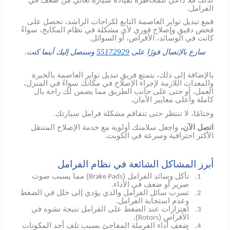
الفرامل.
فمع تبديل تواير العاصمة التابع لكراجات الراشد، تحصل على
فحص دقيق وإصلاح فوري لأي مشكلة في نظام المكابح، سواءً
كانت في الوسائد، الأقراص، أو السوائل.
سارع بالإتصال فورًا على
55172929
وسنصل إليك أينما كنت.
بالإضافة إلى ذلك، يتمتع فريق تبديل تواير العاصمة بالخبرة
والمعدات اللازمة لإجراء الإصلاح في مكانك سواءً في المنزل،
العمل، أو حتى على جانب الطريق مما يضمن لك راحة بال
كاملة وأعلى معايير الأمان.
وختامًا، لا تنتظر حتى تتفاقم مشكلة فرامل سيارتك.
اتصل الآن،
واجعل سلامتك أولوية مع خدمة الإصلاح المتنقل
الأكثر احترافية وسرعة في الكويت.
أبرز المشاكل الشائعة في نظام الفرامل
تآكل وسائد الفرامل (
) مما يسبب صوت
Brake Pads
1.
صرير أو ضعف في الأداء.
تسرب سائل الفرامل والذي يؤدي إلى خلل في الضغط
2.
وعدم استجابة الفرامل.
اهتزازات عند الضغط على الفرامل نتيجة تشوه في
3.
الأقراص (
).
Rotors
ضعف أداء الفرملة المفاجئ بسبب تلف أحد المكونات
4.