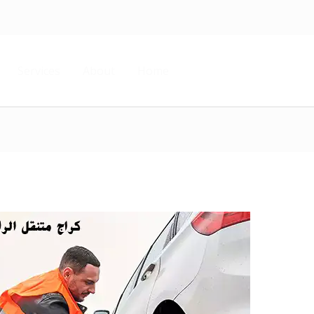
Services
About
Home