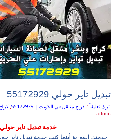
تبديل تاير حولي 55172929
اترك تعليقاً
/
كراج متنقل في الكويت | 55172929
,
كراج م
admin
خدمة تبديل تاير حولي 55172929
خدمتك الفورية أينما كنت خدمة تبديل تاير حول