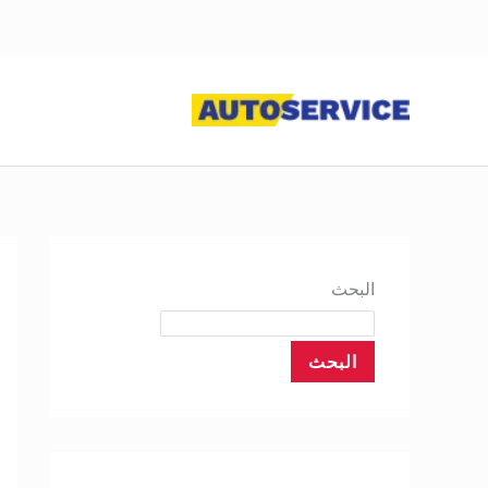
خطي
لى
لمحتوى
البحث
البحث