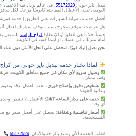
تبديل تاير حولي
55172929
، في عالم يزداد فيه الاعتماد ع
اليومية، تبقى الأعطال المفاجئة كابوسًا مزعجًا لكل سائق
أفضل خدمات صيانة السيارات علي الطريق | خدمة فورية 
هل تعرضت لموقف محرج بسبب توقف سيارتك لعطل ألم ب
حسناً، فلا داعي للقلق أو الانتظار!
كراج الراشد
المتنقل يق
أمام منزلك، في عملك، أو أينما كنت في الكويت.
نحن نصل إليك فورًا، لتحصل على الحل الأمثل دون عناء 
لماذا تختار خدمة تبديل تاير حولي من كراج 
وصول
سريع
لأي
مكان
في
جميع مناطق الكويت
:
فريقن
وقت
ممكن
.
تشخيص
دقيق
وإصلاح
فوري
:
نحدد
العطل
بدقة
ونقوم
وعالية
الجودة
.
خدمة
على
مدار
الساعة
24/7:
الأعطال
لا
تنتظر،
وخدمت
أي
وقت
.
أسعار
تنافسية
وشفافة
:
تحصل
على
أفضل
سعر
مع
ضم
المُستخدمة
.
اطلب
الخدمة
الآن
وتمتع
بالراحة
والأمان
!
55172929