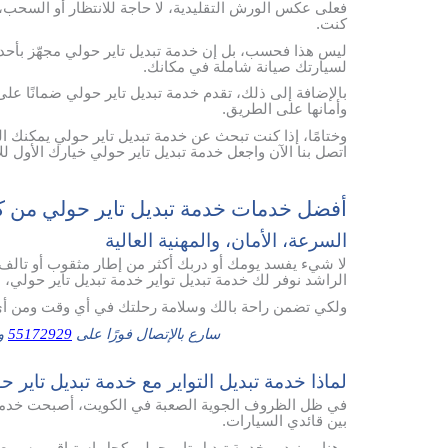
فعلى عكس الورش التقليدية، لا حاجة للانتظار أو السحب، ف
كنت.
ليس هذا فحسب، بل إن خدمة تبديل تاير حولي مجهّز بأحد
لسيارتك صيانة شاملة في مكانك.
بالإضافة إلى ذلك، تقدم خدمة تبديل تاير حولي ضمانًا على 
وأمانها على الطريق.
وختامًا، إذا كنت تبحث عن خدمة تبديل تاير حولي يمكنك ا
اتصل بنا الآن واجعل خدمة تبديل تاير حولي خيارك الأول لل
أفضل خدمات خدمة تبديل تاير حولي من ك
السرعة، الأمان، والمهنية العالية
لا شيء يفسد يومك أو دربك أكثر من إطار مثقوب أو تالف
الراشد نوفر لك خدمة تبديل تواير خدمة تبديل تاير حولي،
ولكي تضمن راحة بالك وسلامة رحلتك في أي وقت ومن أي
سارع بالإتصال فورًا على
55172929
وس
لماذا خدمة تبديل التواير مع خدمة تبديل تاير 
في ظل الظروف الجوية الصعبة في الكويت، أصبحت خدمة تب
بين قائدي السيارات.