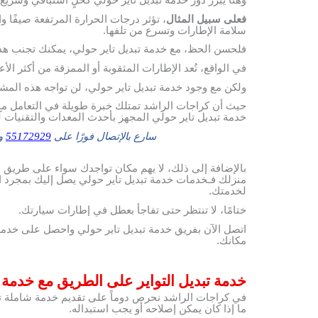
وهنا يبرز دور خدمة تبديل تاير حولي كحلٍ استباقي وسريع
فعلى سبيل المثال
، تؤثر درجات الحرارة المرتفعة صيفًا و
سلامة الإطارات وتسرع من تلفها.
فلحسن الحظ، مع خدمة تبديل تاير حولي، يمكنك تجنب هذ
في الواقع، تُعد الإطارات المثقوبة أو الممزقة من أكثر ال
ولكن مع وجود خدمة تبديل تاير حولي، لن تواجه هذه المشكل
حيث أن كراجات الراشد تمتلك خبرة طويلة في التعامل مع 
خدمة تبديل تاير حولي المجهز بأحدث المعدات والتقنيات 
سارع بالإتصال فورًا على
55172929
وس
بالإضافة إلى ذلك، لا يهم مكان تواجدك سواء على طريق 
منزلك فـخدمات خدمة تبديل تاير حولي يصل إليك بمجرد ات
لخدمتك.
ختامًا، لا تنتظر حتى تفاجأ بعطل في إطارات سيارتك.
اتصل الآن بفريق خدمة تبديل تاير حولي واحصل على خدمة
مكانك.
خدمة تبديل التواير على الطريق مع خدمة ت
في كراجات الراشد نحرص دوماً على تقديم خدمة شاملة تبد
ما إذا كان يمكن إصلاحه أو يجب استبداله.