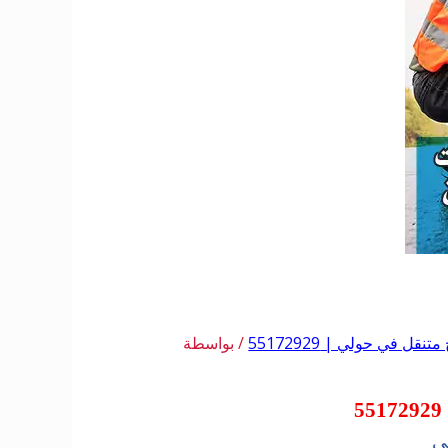
تنقل في حولي | 55172929
/ بواسطة
ي