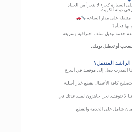
لى السيارة كجزء لا يتجزأ من الحياة
 في دولة الكويت.
متنقلة على مدار الساعة
ها فجأة؟
دم خدمة تبديل سلف احترافية وسريعة
السحب أو تعطيل يومك.
الراشد المتنقل؟
ا
المدرب
يصل
إلى
موقعك
في
أسرع
بتصليح
كافة الأعطال
بقطع
غيار
أصلية
نا
لا
تتوقف
.
نحن
جاهزون
لمساعدتك
في
ان
شامل
على
الخدمة
والقطع