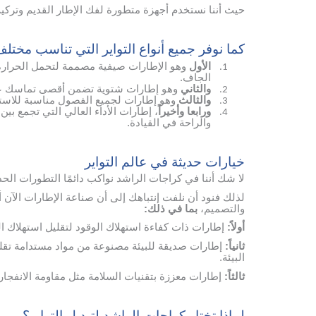
حيث أننا نستخدم أجهزة متطورة لفك الإطار القديم وترك
كما نوفر جميع أنواع التواير التي تناسب مختل
الأول
وهو الإطارات صيفية مصممة لتحمل الحرارة ا
1.
الجاف.
والثاني
وهو إطارات شتوية تضمن أقصى تماسك على 
2.
والثالث
وهو إطارات لجميع الفصول مناسبة للاستخ
3.
ورابعا وأخيراً
، إطارات الأداء العالي التي تجمع بي
4.
والراحة في القيادة.
خيارات حديثة في عالم التواير
لا شك أننا في كراجات الراشد نواكب دائمًا التطورات الح
لذلك فنود أن نلفت إنتباهك إلى أن صناعة الإطارات الآن 
والتصميم،
بما في ذلك:
أولاً:
إطارات ذات كفاءة استهلاك الوقود لتقليل استهلاك الب
ثانياً:
إطارات صديقة للبيئة مصنوعة من مواد مستدامة تقلل
البيئة.
ثالثاً:
إطارات معززة بتقنيات السلامة مثل مقاومة الانفجار 
لماذا تختار كراجات الراشد لتبديل التواير؟