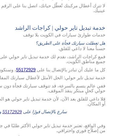
لا تترك أعطال مركبتك تُعطّل حياتك، اتصل بنا على الرقم 
عينيك.
خدمة تبديل تاير حولي | كراجات الراشد
خدمات طوارئ سيارات في الكويت بلا توقف
هل تعطلت سيارتك فجأة على الطريق؟
حسناُ معنا لا داعي للقلق.
فمع كراجات الراشد، نقدم لك خدمة تبديل تاير حولي على 
جميع مناطق الكويت.
كل ما عليك أن تبادر بالإتصال بنا على
55172929
، وسنكون
خدمة تبديل تاير حولي: الحل الأمثل لأعطال سيارتك المف
ففي عالم يتسم بالسرعة، قد تتوقف سيارتك فجأة دون سابق 
حولي كحلٍ مبتكر ينقذ الموقف.
فلا داعي للقلق بعد الآن، لأن خدمة تبديل تاير حولي هو ال
أو المكان.
سارع بالإتصال فورًا على
55172929
وس
وفي الواقع، تعتبر خدمة تبديل تاير حولي الأكثر طلبًا في ج
من إصلاح فوري واحترافي.