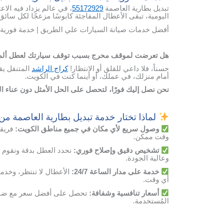
تبديل بطارية العاصمة
55172929
، في عالم يزداد فيه الاع
اليومية، تبقى الأعطال المفاجئة كابوسًا مزعجًا لكل سائق
أفضل خدمات صيانة السيارات علي الطريق | خدمة فورية 
هل تعرضت لموقف محرج بسبب توقف سيارتك لعطل ألم ب
حسناً، فلا داعي للقلق أو الانتظار!
كراج الراشد
المتنقل يق
أمام منزلك، في عملك، أو أينما كنت في الكويت.
نحن نصل إليك فورًا، لتحصل على الحل الأمثل دون عناء 
لماذا تختار خدمة تبديل بطارية العاصمة من
وصول
سريع
لأي
مكان
في
جميع مناطق الكويت
:
فريقن
وقت
ممكن
.
تشخيص
دقيق
وإصلاح
فوري
:
نحدد
العطل
بدقة
ونقوم
وعالية
الجودة
.
خدمة
على
مدار
الساعة
24/7:
الأعطال
لا
تنتظر،
وخدمت
أي
وقت
.
أسعار
تنافسية
وشفافة
:
تحصل
على
أفضل
سعر
مع
ضم
المُستخدمة
.