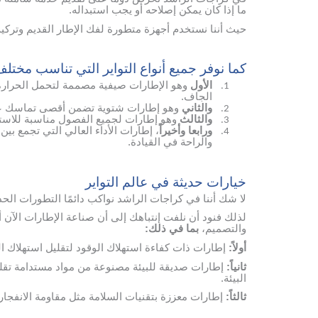
ما إذا كان يمكن إصلاحه أو يجب استبداله.
حيث أننا نستخدم أجهزة متطورة لفك الإطار القديم وترك
كما نوفر جميع أنواع التواير التي تناسب مختل
الأول
وهو الإطارات صيفية مصممة لتحمل الحرارة ا
1.
الجاف.
والثاني
وهو إطارات شتوية تضمن أقصى تماسك على 
2.
والثالث
وهو إطارات لجميع الفصول مناسبة للاستخ
3.
ورابعا وأخيراً
، إطارات الأداء العالي التي تجمع بي
4.
والراحة في القيادة.
خيارات حديثة في عالم التواير
لا شك أننا في كراجات الراشد نواكب دائمًا التطورات الح
لذلك فنود أن نلفت إنتباهك إلى أن صناعة الإطارات الآن 
والتصميم،
بما في ذلك:
أولاً:
إطارات ذات كفاءة استهلاك الوقود لتقليل استهلاك الب
ثانياً:
إطارات صديقة للبيئة مصنوعة من مواد مستدامة تقلل
البيئة.
ثالثاً:
إطارات معززة بتقنيات السلامة مثل مقاومة الانفجار 