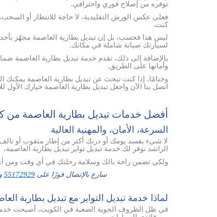
توفره من إصلاح فوري واحترافي.
فعلى عكس الورش التقليدية، لا حاجة للانتظار أو السحب، فـ
كنت.
ليس هذا فحسب، بل إن تبديل بطارية العاصمة مجهّز بأحد
لسيارتك صيانة شاملة في مكانك.
بالإضافة إلى ذلك، تقدم خدمة تبديل بطارية العاصمة ضمانًا
وأمانها على الطريق.
وختامًا، إذا كنت تبحث عن تبديل بطارية العاصمة يمكنك ال
اتصل بنا الآن واجعل تبديل بطارية العاصمة خيارك الأول لل
أفضل خدمات تبديل بطارية العاصمة من ك
السرعة، الأمان، والمهنية العالية
لا شيء يفسد يومك أو دربك أكثر من إطار مثقوب أو تالف
الراشد نوفر لك خدمة تبديل تواير تبديل بطارية العاصمة،
ولكي تضمن راحة بالك وسلامة رحلتك في أي وقت ومن أي
سارع بالإتصال فورًا على
55172929
وس
لماذا خدمة تبديل التواير مع تبديل بطارية الع
في ظل الظروف الجوية الصعبة في الكويت، أصبحت خدمة تب