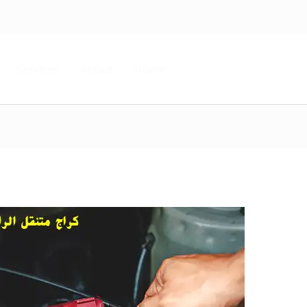
Services
About
Home