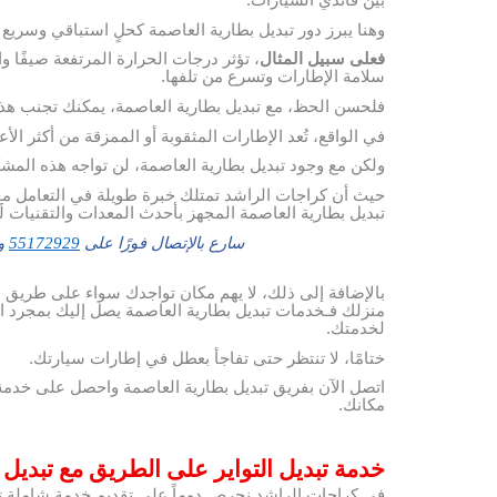
بين قائدي السيارات.
وهنا يبرز دور تبديل بطارية العاصمة كحلٍ استباقي وسريع
فعلى سبيل المثال
، تؤثر درجات الحرارة المرتفعة صيفًا و
سلامة الإطارات وتسرع من تلفها.
فلحسن الحظ، مع تبديل بطارية العاصمة، يمكنك تجنب هذ
في الواقع، تُعد الإطارات المثقوبة أو الممزقة من أكثر ال
ولكن مع وجود تبديل بطارية العاصمة، لن تواجه هذه المشكل
حيث أن كراجات الراشد تمتلك خبرة طويلة في التعامل مع 
تبديل بطارية العاصمة المجهز بأحدث المعدات والتقنيات 
سارع بالإتصال فورًا على
55172929
وس
بالإضافة إلى ذلك، لا يهم مكان تواجدك سواء على طريق 
منزلك فـخدمات تبديل بطارية العاصمة يصل إليك بمجرد اتص
لخدمتك.
ختامًا، لا تنتظر حتى تفاجأ بعطل في إطارات سيارتك.
اتصل الآن بفريق تبديل بطارية العاصمة واحصل على خدمة
مكانك.
خدمة تبديل التواير على الطريق مع تبديل 
في كراجات الراشد نحرص دوماً على تقديم خدمة شاملة تبد