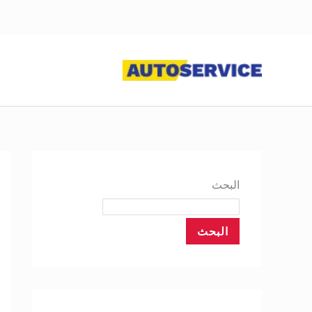
خطي
لى
لمحتوى
البحث
البحث