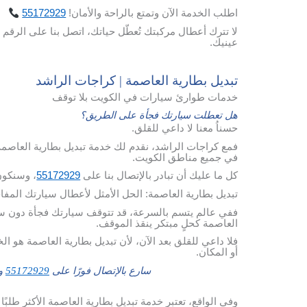
اطلب
الخدمة
الآن
وتمتع
بالراحة
والأمان
!
55172929
لا تترك أعطال مركبتك تُعطّل حياتك، اتصل بنا على الرقم 
عينيك.
تبديل بطارية العاصمة | كراجات الراشد
خدمات طوارئ سيارات في الكويت بلا توقف
هل تعطلت سيارتك فجأة على الطريق؟
حسناُ معنا لا داعي للقلق.
فمع كراجات الراشد، نقدم لك خدمة تبديل بطارية العاصمة
في جميع مناطق الكويت.
كل ما عليك أن تبادر بالإتصال بنا على
55172929
، وسنكون
تبديل بطارية العاصمة: الحل الأمثل لأعطال سيارتك المف
ففي عالم يتسم بالسرعة، قد تتوقف سيارتك فجأة دون سابق 
العاصمة كحلٍ مبتكر ينقذ الموقف.
فلا داعي للقلق بعد الآن، لأن تبديل بطارية العاصمة هو ال
أو المكان.
سارع بالإتصال فورًا على
55172929
وس
وفي الواقع، تعتبر خدمة تبديل بطارية العاصمة الأكثر طلبً