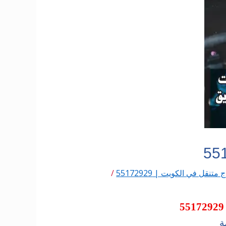
 متنقل في الكويت | 55172929
/
ة