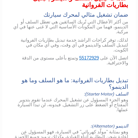
بطاريات الفروانية
ضمان تشغيل مثالي لمحرك سيارتك
من أكثر الأعطال التي تُربك السائقين هي تعطل السلف أو
الدينمو، فهما من المكونات الأساسية التي لا غنى عنها في أي
مركبة.
لذلك، توفر كراجات الراشد خدمة تبديل بطاريات الفروانية
لتبديل السلف والدينمو في أي وقت، وفي أي مكان في
الكويت.
اتصل الآن على
55172929
وتمتع بأعلى مستوى من الدقة
والاحترافية.
تبديل بطاريات الفروانية: ما هو السلف وما هو
الدينمو؟
السلف (
):
Starter Motor
وهو الجزء المسؤول عن تشغيل المحرك عندما تقوم بتدوير
المفتاح أو الضغط على زر التشغيل. فبدونه، لن تبدأ السيارة
عملها.
الدينمو (
):
Alternator
وهو بمثابة "مولّد كهربائي" في السيارة، فهو المسؤول عن
إعادة شحن البطارية أثناء القيادة، وكذلك تزويد جميع الأجهزة