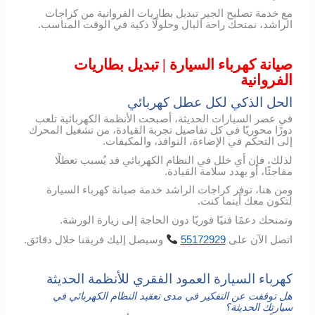
مع خدمة تصليح الجير تبديل بطاريات الفروانية من كراجات
الراشد، نمنحك راحة البال وحلولًا ذكية في الوقت المناسب.
صيانة كهرباء السيارة | تبديل بطاريات
الفروانية
الحل الذكي لكل عطل كهربائي
في عصر السيارات الحديثة، أصبحت الأنظمة الكهربائية تلعب
دورًا محوريًا في كل تفاصيل تجربة القيادة، من تشغيل المحرك
إلى التحكم في الإضاءة، النوافذ، والمكيفات.
لذلك، فإن أي خلل في النظام الكهربائي قد يُسبب تعطلًا
مفاجئًا، أو يهدد سلامة القيادة.
ومن هنا، توفر كراجات الراشد خدمة صيانة كهرباء السيارة
لتكون معك أينما كنت.
وتمنحك دعمًا فنيًا فوريًا دون الحاجة إلى زيارة الورشة.
اتصل
الآن
على
55172929
وسيصل
إليك
فريقنا
خلال
دقائق
.
كهرباء السيارة العمود الفقري للأنظمة الحديثة
هل توقفت عن التفكير في مدى تعقيد النظام الكهربائي في
سيارتك الحديثة؟