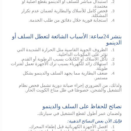
استبدال مباشر للسلف أو الدينمو بقطع أصلية أو
2.
معتمدة.
فحص كامل للأسلاك والبطارية لضمان عدم تكرار
3.
المشكلة.
استجابة فورية خلال دقائق من طلب الخدمة.
4.
بنشر 24ساعة: الأسباب الشائعة لتعطل السلف أو
الدينمو
الظروف الجوية القاسية مثل الحرارة الشديدة التي
1.
تؤثر على المكونات الداخلية.
تآكل الأسلاك أو الكابلات بسبب الرطوبة أو القدم.
2.
استهلاك زائد للكهرباء بسبب ترك الأجهزة تعمل لفترات
3.
طويلة.
ضعف البطارية مما يجهد السلف والدينمو بشكل
4.
مستمر.
ولذلك، من الضروري إجراء صيانة دورية تشمل فحص نظام
التشغيل والشحن، خصوصًا في ظل مناخ الكويت الحار.
نصائح للحفاظ على السلف والدينمو
ولضمان عمر أطول لقطع التشغيل في سيارتك.
فإليك الآن بعض النصائح الذهبية:
افصل الأجهزة الكهربائية قبل إطفاء المحرك.
1.