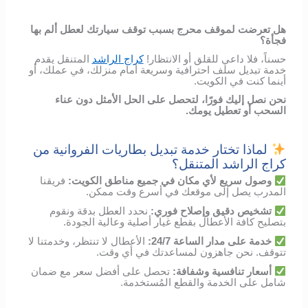
هل تعرضت لموقف محرج بسبب توقف سيارتك لعطل ألم بها
فجأة؟
حسناً، فلا داعي للقلق أو الانتظار!
كراج الراشد
المتنقل يقدم
خدمة تبديل سلف احترافية وسريعة أمام منزلك، في عملك، أو
أينما كنت في الكويت.
نحن نصل إليك فورًا، لتحصل على الحل الأمثل دون عناء
السحب أو تعطيل يومك.
لماذا تختار خدمة تبديل بطاريات الفروانية من
كراج الراشد المتنقل؟
وصول
سريع
لأي
مكان
في
جميع مناطق الكويت
:
فريقنا
المدرب
يصل
إلى
موقعك
في
أسرع
وقت
ممكن
.
تشخيص
دقيق
وإصلاح
فوري
:
نحدد
العطل
بدقة
ونقوم
بتصليح
كافة الأعطال
بقطع
غيار
أصلية
وعالية
الجودة
.
خدمة
على
مدار
الساعة
24/7:
الأعطال
لا
تنتظر،
وخدمتنا
لا
تتوقف
.
نحن
جاهزون
لمساعدتك
في
أي
وقت
.
أسعار
تنافسية
وشفافة
:
تحصل
على
أفضل
سعر
مع
ضمان
شامل
على
الخدمة
والقطع
المُستخدمة
.