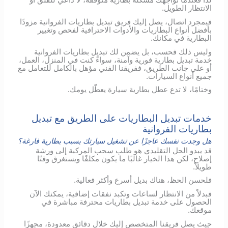
لذا فعندما تواجهك مشكلة بطارية متوقفة، لا داعي للقلق أو
الانتظار الطويل.
فبمجرد اتصال، يصل إليك فريق تبديل بطاريات الفروانية مزودًا
بأفضل أنواع البطاريات والأدوات الاحترافية لفحص وتغيير
البطارية في مكانك.
وليس ذلك فحسب، بل يضمن لك تبديل بطاريات الفروانية
خدمة تبديل بطارية فورية وآمنة، سواءً كنت في المنزل، العمل،
أو على جانب الطريق، ففريقنا الفني مؤهل بالكامل للتعامل مع
جميع أنواع السيارات.
وختامًا، لا تدع عطل بطارية سيارة يعطّل يومك.
خدمات تبديل البطاريات على الطريق مع تبديل
بطاريات الفروانية
هل وجدت نفسك عاجزًا عن تشغيل سيارتك بسبب بطارية فارغة؟
قد يبدو الحل التقليدي هو طلب سحب المركبة إلى ورشة
إصلاح، لكن هذا الخيار غالبًا ما يكون مكلفًا ويستغرق وقتًا
طويلاً.
فلحسن الحظ، هناك بديل أسرع وأكثر فعالية.
فبدلاً من الانتظار لساعات وتكبد نفقات إضافية، يمكنك الآن
الحصول على خدمة تبديل بطاريات محترفة مباشرة في
موقعك.
حيث يصل فريقنا المتخصص إليك خلال دقائق معدودة، مجهزًا