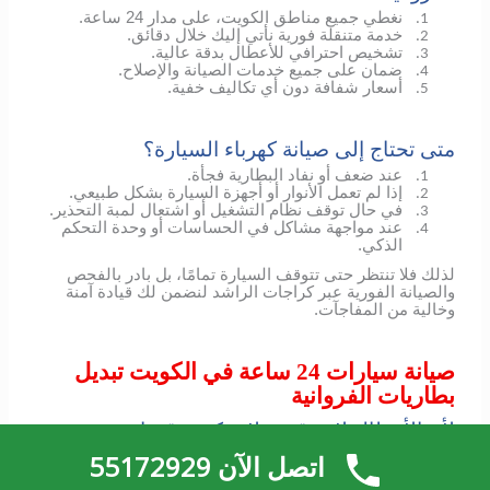
نغطي جميع مناطق الكويت، على مدار 24 ساعة.
1.
خدمة متنقلة فورية نأتي إليك خلال دقائق.
2.
تشخيص احترافي للأعطال بدقة عالية.
3.
ضمان على جميع خدمات الصيانة والإصلاح.
4.
أسعار شفافة دون أي تكاليف خفية.
5.
متى تحتاج إلى صيانة كهرباء السيارة؟
عند ضعف أو نفاد البطارية فجأة.
1.
إذا لم تعمل الأنوار أو أجهزة السيارة بشكل طبيعي.
2.
في حال توقف نظام التشغيل أو اشتعال لمبة التحذير.
3.
عند مواجهة مشاكل في الحساسات أو وحدة التحكم
4.
الذكي.
لذلك فلا تنتظر حتى تتوقف السيارة تمامًا، بل بادر بالفحص
والصيانة الفورية عبر كراجات الراشد لنضمن لك قيادة آمنة
وخالية من المفاجآت.
صيانة سيارات 24 ساعة في الكويت تبديل
بطاريات الفروانية
لأن الأعطال لا تتوقف ولا يمكن توقعها
في عالمنا اليوم، حيث تعتمد حياتنا على التنقل المستمر، قد
اتصل الآن 55172929
تواجهك مواقف غير متوقعة تجعل سيارتك تتوقف عن العمل