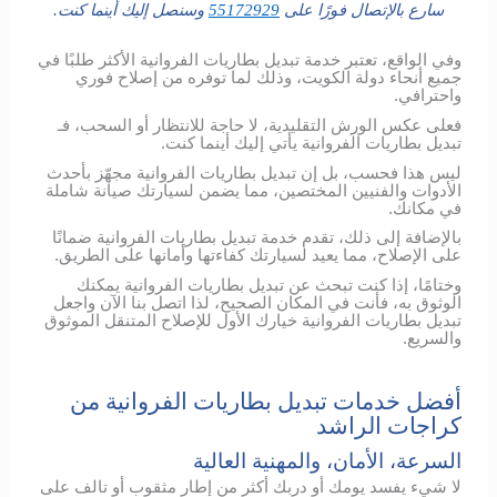
سارع بالإتصال فورًا على
55172929
وسنصل إليك أينما كنت.
وفي الواقع، تعتبر خدمة تبديل بطاريات الفروانية الأكثر طلبًا في
جميع أنحاء دولة الكويت، وذلك لما توفره من إصلاح فوري
واحترافي.
فعلى عكس الورش التقليدية، لا حاجة للانتظار أو السحب، فـ
تبديل بطاريات الفروانية يأتي إليك أينما كنت.
ليس هذا فحسب، بل إن تبديل بطاريات الفروانية مجهّز بأحدث
الأدوات والفنيين المختصين، مما يضمن لسيارتك صيانة شاملة
في مكانك.
بالإضافة إلى ذلك، تقدم خدمة تبديل بطاريات الفروانية ضمانًا
على الإصلاح، مما يعيد لسيارتك كفاءتها وأمانها على الطريق.
وختامًا، إذا كنت تبحث عن تبديل بطاريات الفروانية يمكنك
الوثوق به، فأنت في المكان الصحيح، لذا اتصل بنا الآن واجعل
تبديل بطاريات الفروانية خيارك الأول للإصلاح المتنقل الموثوق
والسريع.
أفضل خدمات تبديل بطاريات الفروانية من
كراجات الراشد
السرعة، الأمان، والمهنية العالية
لا شيء يفسد يومك أو دربك أكثر من إطار مثقوب أو تالف على