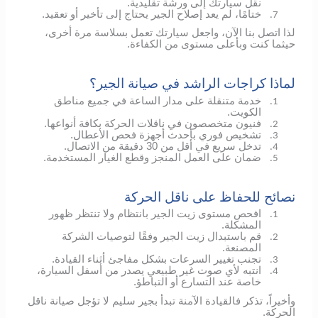
نقل سيارتك إلى ورشة تقليدية.
ختامًا، لم يعد إصلاح الجير يحتاج إلى تأخير أو تعقيد.
7.
لذا اتصل بنا الآن، واجعل سيارتك تعمل بسلاسة مرة أخرى،
حيثما كنت وبأعلى مستوى من الكفاءة.
لماذا كراجات الراشد في صيانة الجير؟
خدمة متنقلة على مدار الساعة في جميع مناطق
1.
الكويت.
فنيون متخصصون في ناقلات الحركة بكافة أنواعها.
2.
تشخيص فوري بأحدث أجهزة فحص الأعطال.
3.
تدخل سريع في أقل من 30 دقيقة من الاتصال.
4.
ضمان على العمل المنجز وقطع الغيار المستخدمة.
5.
نصائح للحفاظ على ناقل الحركة
افحص مستوى زيت الجير بانتظام ولا تنتظر ظهور
1.
المشكلة.
قم باستبدال زيت الجير وفقًا لتوصيات الشركة
2.
المصنعة.
تجنب تغيير السرعات بشكل مفاجئ أثناء القيادة.
3.
انتبه لأي صوت غير طبيعي يصدر من أسفل السيارة،
4.
خاصة عند التسارع أو التباطؤ.
وأخيراً، تذكر فالقيادة الآمنة تبدأ بجير سليم لا تؤجل صيانة ناقل
الحركة.