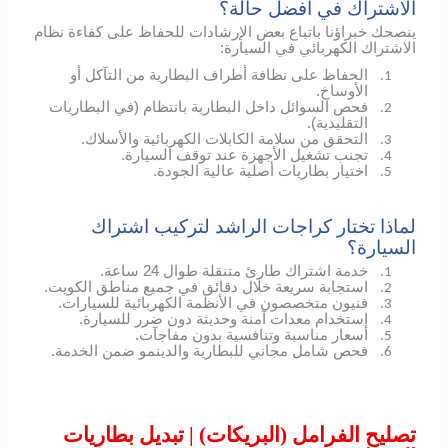
الاشتراك في أفضل حالة؟
ينصحك خبراؤنا باتباع بعض الإرشادات للحفاظ على كفاءة نظام
الاشتراك الكهربائي في السيارة:
الحفاظ على نظافة أطراف البطارية من التآكل أو
1.
الأوساخ.
فحص السوائل داخل البطارية بانتظام (في البطاريات
2.
التقليدية).
التحقق من سلامة الكابلات الكهربائية والأسلاك.
3.
تجنب تشغيل الأجهزة عند توقف السيارة.
4.
اختيار بطاريات أصلية عالية الجودة.
5.
لماذا تختار كراجات الراشد لتركيب اشتراك
السيارة؟
خدمة اشتراك طارئ متنقلة طوال 24 ساعة.
1.
استجابة سريعة خلال دقائق في جميع مناطق الكويت.
2.
فنيون متخصصون في الأنظمة الكهربائية للسيارات.
3.
استخدام معدات آمنة وحديثة دون ضرر للسيارة.
4.
أسعار مناسبة وتنافسية بدون مفاجآت.
5.
فحص شامل مجاني للبطارية والدينمو ضمن الخدمة.
6.
تصليح الفرامل (البريكات) | تبديل بطاريات