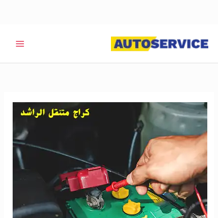
خطي
لى
لمحتوى