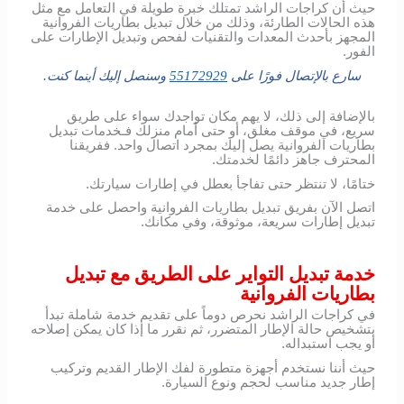
حيث أن كراجات الراشد تمتلك خبرة طويلة في التعامل مع مثل
هذه الحالات الطارئة، وذلك من خلال تبديل بطاريات الفروانية
المجهز بأحدث المعدات والتقنيات لفحص وتبديل الإطارات على
الفور.
سارع بالإتصال فورًا على
55172929
وسنصل إليك أينما كنت.
بالإضافة إلى ذلك، لا يهم مكان تواجدك سواء على طريق
سريع، في موقف مغلق، أو حتى أمام منزلك فـخدمات تبديل
بطاريات الفروانية يصل إليك بمجرد اتصال واحد. ففريقنا
المحترف جاهز دائمًا لخدمتك.
ختامًا، لا تنتظر حتى تفاجأ بعطل في إطارات سيارتك.
اتصل الآن بفريق تبديل بطاريات الفروانية واحصل على خدمة
تبديل إطارات سريعة، موثوقة، وفي مكانك.
خدمة تبديل التواير على الطريق مع تبديل
بطاريات الفروانية
في كراجات الراشد نحرص دوماً على تقديم خدمة شاملة تبدأ
بتشخيص حالة الإطار المتضرر، ثم نقرر ما إذا كان يمكن إصلاحه
أو يجب استبداله.
حيث أننا نستخدم أجهزة متطورة لفك الإطار القديم وتركيب
إطار جديد مناسب لحجم ونوع السيارة.