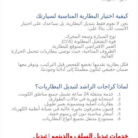
كيفية اختيار البطارية المناسبة لسيارتك
نحن لا نقوم فقط بتبديل البطارية، بل نساعدك على اختيار
الأنسب لك، بناءً على:
نوع السيارة وسعة المحرك.
قوة التشغيل المطلوبة (
).
CCA
العمر الافتراضي المتوقع للبطارية.
الظروف المناخية، حيث نوصي ببطاريات تتحمل الحرارة
العالية.
فكل بطارية نقدمها تخضع للفحص قبل التركيب، ونوفر معها
ضمان حقيقي لتكون مطمئنًا إلى أدائنا وجودتنا.
لماذا كراجات الراشد لتبديل البطاريات؟
خدمة متنقلة 24 ساعة تشمل جميع مناطق الكويت.
1.
استجابة فورية في حالات الطوارئ.
2.
بطاريات أصلية ومضمونة بعمر طويل.
3.
فنيون محترفون بخبرة عالية في صيانة أنظمة الكهرباء.
4.
أسعار مناسبة دون أي رسوم خفية.
5.
مستودع متنقل بجميع أنواع البطاريات.
6.
خدمات تبديل السلف والدينمو | تبديل