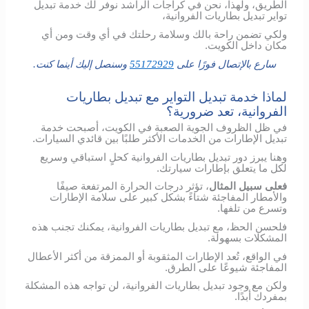
الطريق، ولهذا، نحن في كراجات الراشد نوفر لك خدمة تبديل
تواير تبديل بطاريات الفروانية،
ولكي تضمن راحة بالك وسلامة رحلتك في أي وقت ومن أي
مكان داخل الكويت.
سارع بالإتصال فورًا على
55172929
وسنصل إليك أينما كنت.
لماذا خدمة تبديل التواير مع تبديل بطاريات
الفروانية، تعد ضرورية؟
في ظل الظروف الجوية الصعبة في الكويت، أصبحت خدمة
تبديل الإطارات من الخدمات الأكثر طلبًا بين قائدي السيارات.
وهنا يبرز دور تبديل بطاريات الفروانية كحلٍ استباقي وسريع
لكل ما يتعلق بإطارات سيارتك.
فعلى سبيل المثال
، تؤثر درجات الحرارة المرتفعة صيفًا
والأمطار المفاجئة شتاءً بشكل كبير على سلامة الإطارات
وتسرع من تلفها.
فلحسن الحظ، مع تبديل بطاريات الفروانية، يمكنك تجنب هذه
المشكلات بسهولة.
في الواقع، تُعد الإطارات المثقوبة أو الممزقة من أكثر الأعطال
المفاجئة شيوعًا على الطرق.
ولكن مع وجود تبديل بطاريات الفروانية، لن تواجه هذه المشكلة
بمفردك أبدًا.