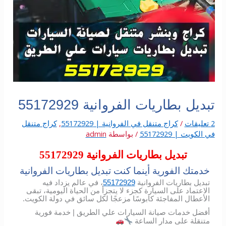
تبديل بطاريات الفروانية 55172929
2 تعليقات
/
كراج متنقل في الفروانية | 55172929
,
كراج متنقل
في الكويت | 55172929
/ بواسطة
admin
تبديل بطاريات الفروانية 55172929
خدمتك الفورية أينما كنت تبديل بطاريات الفروانية
تبديل بطاريات الفروانية
55172929
، في عالم يزداد فيه
الاعتماد على السيارة كجزء لا يتجزأ من الحياة اليومية، تبقى
الأعطال المفاجئة كابوسًا مزعجًا لكل سائق في دولة الكويت.
أفضل خدمات صيانة السيارات علي الطريق | خدمة فورية
متنقلة على مدار الساعة