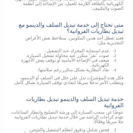
الكهربائية بالطاقة اللازمة للعمل، من الإضاءة إلى أنظمة
الصوت والتكييف.
متى تحتاج إلى خدمة تبديل السلف والدينمو مع
تبديل بطاريات الفروانية؟
فعند تعطل أحد هذين المكونين، ستلاحظ بعض الأعراض
التحذيرية مثل:
عدم استجابة المحرك عند التشغيل.
1.
صوت "نقر" متكرر عند محاولة تشغيل السيارة.
2.
ضعف في الإضاءة الأمامية أو توقف بعض الأجهزة
3.
الكهربائية.
نفاد البطارية بشكل متكرر رغم سلامتها.
4.
فكل هذه المؤشرات تدل على خلل في السلف أو الدينمو،
ويتطلب الأمر تدخلًا سريعًا لتفادي توقف السيارة بشكل كامل.
خدمة تبديل السلف والدينمو تبديل بطاريات
الفروانية
عوضًا عن سحب السيارة إلى ورشة التصليح وانتظار الساعات،
تقدم كراجات الراشد من خلال خدمة تبديل بطاريات الفروانية
حلًا سريعًا وفعّالًا:
فحص شامل ودقيق لنظام التشغيل والشحن.
1.