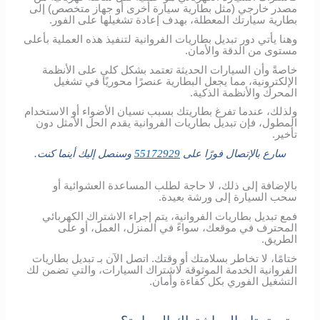
مصدر خارجي (مثل بطارية سيارة أخرى أو جهاز متخصص) إلى
بطارية سيارتك المعطلة، بهدف إعادة تشغيلها على الفور.
وهنا يأتي دور تبديل بطاريات الفروانية لتنفيذ هذه العملية بأعلى
مستوى من الدقة والأمان.
خاصةً وأن السيارات الحديثة تعتمد بشكل كلي على الأنظمة
الإلكترونية، مما يجعل البطارية عنصرًا محوريًا في تشغيل
المحرك والأنظمة الذكية.
ولذلك، عندما تفرغ بطاريتك بسبب نسيان الأضواء أو الاستخدام
المطول، فإن تبديل بطاريات الفروانية يقدم الحل الأمثل دون
تأخير.
سارع بالإتصال فورًا على
55172929
وسنصل إليك أينما كنت.
بالإضافة إلى ذلك، لا حاجة لطلب المساعدة العشوائية أو
سحب السيارة إلى ورشة بعيدة.
فمع تبديل بطاريات الفروانية، يتم إجراء الاشتراك الكهربائي
المحترف في موقعك، سواءً في المنزل، العمل، أو على
الطريق.
ختامًا، لا تخاطر بسلامتك أو وقتك. اتصل الآن بـ تبديل بطاريات
الفروانية الخدمة الموثوقة لاشتراك السيارات، والتي تضمن لك
التشغيل الفوري بكل كفاءة وأمان.