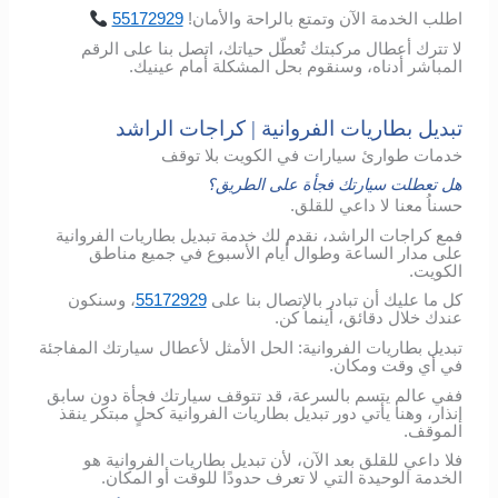
اطلب
الخدمة
الآن
وتمتع
بالراحة
والأمان
!
55172929
لا تترك أعطال مركبتك تُعطّل حياتك، اتصل بنا على الرقم
المباشر أدناه، وسنقوم بحل المشكلة أمام عينيك.
تبديل بطاريات الفروانية | كراجات الراشد
خدمات طوارئ سيارات في الكويت بلا توقف
هل تعطلت سيارتك فجأة على الطريق؟
حسناُ معنا لا داعي للقلق.
فمع كراجات الراشد، نقدم لك خدمة تبديل بطاريات الفروانية
على مدار الساعة وطوال أيام الأسبوع في جميع مناطق
الكويت.
كل ما عليك أن تبادر بالإتصال بنا على
55172929
، وسنكون
عندك خلال دقائق، أينما كن.
تبديل بطاريات الفروانية: الحل الأمثل لأعطال سيارتك المفاجئة
في أي وقت ومكان.
ففي عالم يتسم بالسرعة، قد تتوقف سيارتك فجأة دون سابق
إنذار، وهنا يأتي دور تبديل بطاريات الفروانية كحلٍ مبتكر ينقذ
الموقف.
فلا داعي للقلق بعد الآن، لأن تبديل بطاريات الفروانية هو
الخدمة الوحيدة التي لا تعرف حدودًا للوقت أو المكان.