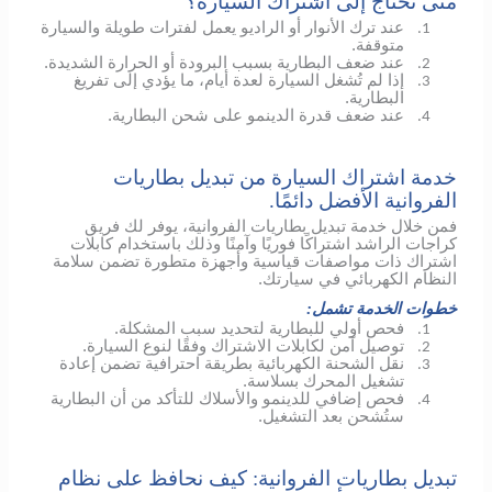
متى تحتاج إلى اشتراك السيارة؟
عند ترك الأنوار أو الراديو يعمل لفترات طويلة والسيارة
1.
متوقفة.
عند ضعف البطارية بسبب البرودة أو الحرارة الشديدة.
2.
إذا لم تُشغل السيارة لعدة أيام، ما يؤدي إلى تفريغ
3.
البطارية.
عند ضعف قدرة الدينمو على شحن البطارية.
4.
خدمة اشتراك السيارة من تبديل بطاريات
الفروانية الأفضل دائمًا.
فمن خلال خدمة تبديل بطاريات الفروانية، يوفر لك فريق
كراجات الراشد اشتراكًا فوريًا وآمنًا وذلك باستخدام كابلات
اشتراك ذات مواصفات قياسية وأجهزة متطورة تضمن سلامة
النظام الكهربائي في سيارتك.
خطوات الخدمة تشمل:
فحص أولي للبطارية لتحديد سبب المشكلة.
1.
توصيل آمن لكابلات الاشتراك وفقًا لنوع السيارة.
2.
نقل الشحنة الكهربائية بطريقة احترافية تضمن إعادة
3.
تشغيل المحرك بسلاسة.
فحص إضافي
للدينمو
والأسلاك للتأكد من أن البطارية
4.
ستُشحن بعد التشغيل.
تبديل بطاريات الفروانية: كيف نحافظ على نظام