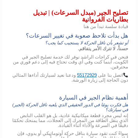
تصليح الجير (مبدل السرعات) | تبديل
بطاريات الفروانية
قيادة سلسة تبدأ من هنا
هل بدأت تلاحظ صعوبة في تغيير السرعات؟
أو تشعر بأن ناقل الحركة لا يستجيب كما يجب؟
حسناً، لا تترك الأمر يتفاقم.
فنحن في كراجات الراشد نوفر لك خدمة تصليح الجير في
الكويت، أينما كنت وفي أي وقت تحتاج فيه إلى دعم فوري من
محترفين.
اتصل
بنا
على
55172929
ودعنا
نعيد
لسيارتك
أداءها
المثالي
دون
الحاجة
إلى
زيارة
الورشة
.
أهمية نظام الجير في السيارة
هل فكرت يومًا في الدور الحقيقي الذي يلعبه ناقل الحركة (الجير)
في سيارتك؟
إنه ليس مجرد قطعة ميكانيكية عادية، بل هو القلب النابض
الذي ينقل الطاقة من المحرك إلى العجلات، مما يمنحك تحكمًا
دقيقًا في السرعة والأداء أثناء القيادة.
سواءً كنت تقود سيارة بناقل حركة أوتوماتيكي أو يدوي، فإن