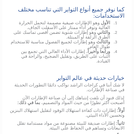
كما نوفر جميع أنواع التواير التي تناسب مختلف
الاستخدامات:
الأول
وهو الإطارات صيفية مصممة لتحمل الحرارة
1.
العالية وتوفر أداء ممتاز على الأسفلت الجاف.
والثاني
وهو إطارات شتوية تضمن أقصى تماسك على
2.
الطرق الزلقة أو المبتلة.
والثالث
وهو إطارات لجميع الفصول مناسبة للاستخدام
3.
طوال العام.
ورابعا وأخيراً
، إطارات الأداء العالي التي تجمع بين
4.
الثبات على الطريق، وتقليل الضجيج، والراحة في
القيادة.
خيارات حديثة في عالم التواير
لا شك أننا في كراجات الراشد نواكب دائمًا التطورات الحديثة
في صناعة الإطارات.
لذلك فنود أن نلفت إنتباهك إلى أن صناعة الإطارات الآن
أصبحت أكثر تطورًا من حيث المواد والتصميم،
بما في ذلك:
أولاً:
إطارات ذات كفاءة استهلاك الوقود لتقليل استهلاك البنزين
وتحسين الأداء البيئي.
ثانياً:
إطارات صديقة للبيئة مصنوعة من مواد مستدامة تقلل
الانبعاثات وتساهم في الحفاظ على البيئة.