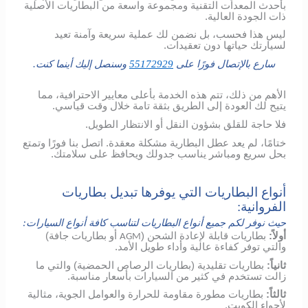
بأحدث المعدات التقنية ومجموعة واسعة من البطاريات الأصلية
ذات الجودة العالية.
ليس هذا فحسب، بل نضمن لك عملية سريعة وآمنة تعيد
لسيارتك حياتها دون تعقيدات.
سارع بالإتصال فورًا على
55172929
وسنصل إليك أينما كنت.
الأهم من ذلك، تتم هذه الخدمة بأعلى معايير الاحترافية، مما
يتيح لك العودة إلى الطريق بثقة تامة خلال وقت قياسي.
فلا حاجة للقلق بشؤون النقل أو الانتظار الطويل.
ختامًا، لم يعد عطل البطارية مشكلة معقدة. اتصل بنا فورًا وتمتع
بحل سريع ومباشر يناسب جدولك ويحافظ على سلامتك.
أنواع البطاريات التي يوفرها تبديل بطاريات
الفروانية:
حيث نوفر لكم جميع أنواع البطاريات لتناسب كافة أنواع السيارات:
أولاً:
بطاريات قابلة لإعادة الشحن (
أو بطاريات جافة)
AGM
والتي توفر كفاءة عالية وأداء طويل الأمد.
ثانياً:
بطاريات تقليدية (بطاريات الرصاص الحمضية) والتي ما
زالت تستخدم في كثير من السيارات بأسعار مناسبة.
ثالثاً:
بطاريات مطورة مقاومة للحرارة والعوامل الجوية، مثالية
لأجواء الكويت.