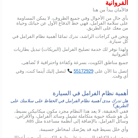
الفروانية
فالأمان يبدأ من هنا
بأي حال من الأحوال وفي جميع الظروف، لا يمكن المساومة
على سلامة الفرامل، فهي خط الدفاع الأول عن حياتك وحياة
من معك على الطريق.
ونحن في كراجات الراشد، ندرك تمامًا أهمية نظام الفرامل في
كل سيارة.
ولهذا نوفر لك خدمة تصليح الفرامل (البريكات) تبديل بطاريات
الفروانية
جميع مناطق الكويت، بسرعة وكفاءة واحترافية لا تُضاهى.
اتصل
بنا
الآن
على
55172929
لنصل
إليك
أينما
كنت،
وفي
أي
وقت
.
أهمية نظام الفرامل في السيارة
هل تدرك مدى أهمية نظام الفرامل في الحفاظ على سلامتك على
الطريق؟
ففي الحقيقة، لا يعد هذا النظام مجرد مكون ميكانيكي بسيط،
بل هو شبكة حيوية متكاملة تشمل وسائد الفرامل، والأقراص،
وسائل الفرامل، بالإضافة إلى أنظمة مساعدة مثل
.
ABS
وأي خلل بسيط فيه قد يعرّضك لمخاطر جسيمة.
ومع زيادة الكثافة المرورية على طرق الكويت، أصبحت أعطال