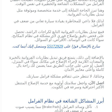
الفرامل من المشكلات الشائعة والخطيرة في نفس الوقت.
وهنا تبرز الحاجة الملحّة إلى خدمة متخصصة وموثوقة مثل
تبديل بطاريات الفروانية.
لذلك فلا داعي للمخاطرة بقيادة سيارة تعاني من ضعف في
الفرامل.
فمع تبديل بطاريات الفروانية التابع لكراجات الراشد، تحصل
على فحص دقيق وإصلاح فوري لأي مشكلة في نظام المكابح،
سواءً كانت في الوسائد، الأقراص، أو السوائل.
سارع بالإتصال فورًا على
55172929
وسنصل إليك أينما كنت.
بالإضافة إلى ذلك، يتمتع فريق تبديل بطاريات الفروانية بالخبرة
والمعدات اللازمة لإجراء الإصلاح في مكانك سواءً في المنزل،
العمل، أو حتى على جانب الطريق مما يضمن لك راحة بال
كاملة وأعلى معايير الأمان.
وختامًا، لا تنتظر حتى تتفاقم مشكلة فرامل سيارتك.
اتصل الآن،
واجعل سلامتك أولوية مع خدمة الإصلاح المتنقل
الأكثر احترافية وسرعة في الكويت.
أبرز المشاكل الشائعة في نظام الفرامل
تآكل وسائد الفرامل (
) مما يسبب صوت
Brake Pads
1.
صرير أو ضعف في الأداء.