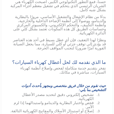
حسناً، فمع التطور التكنولوجي الكبير، أصبحت الكهرباء هي
الشريان الرئيسي الذي يتحكم في تشغيل معظم أجزاء المركبة
بشكل شبه كامل.
بدءًا من نظام الإشعال والتشغيل الأساسي، مرورًا بالبطارية
والدينامو، ووصولاً إلى أنظمة الإضاءة الداخلية والخارجية،
وأنظمة التكييف، والتحكم الإلكتروني، والكمبيوتر المركزي
وحساسات الطريق كل هذه المكونات تعتمد بشكل كلي على
الدائرة الكهربائية.
ونظرًا لهذا التعقيد، فإن أي عطل بسيط في أحد هذه العناصر
قد يؤدي إلى توقف جزئي أو كلي للسيارة، مما يجعل الصيانة
الفورية أمرًا ضروريًا لتجنب المواقف الحرجة.
ما الذي نقدمه لك لحل أعطال كهرباء السيارات؟
نفخر بتقديم خدمة متكاملة لفحص وإصلاح أنظمة كهرباء
السيارات، مباشرة في مكانك.
حيث نقوم من خلال فريق متخصص ومجهز بأحدث أدوات
التشخيص بما يلي:
تشخيص إلكتروني دقيق لتحديد مصدر الأعطال
1.
الكهربائية.
فحص واختبار البطارية والدينامو واستبدالهما إذا لزم
2.
الأمر.
إصلاح أو استبدال الأسلاك والمفاتيح الكهربائية التالفة.
3.