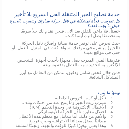
خدمة تصليح الجير المتنقلة الحل السريع بلا تأخير
هل تعرضت فجأة لمشكلة في ناقل حركة سيارتك وشعرت بالحيرة
حيال ما يجب فعله؟
حسناً
، فلا داعي للقلق بعد الآن، فنحن نقدم لك حلاً سريعًا
ومتخصصًا يصل إليك أينما كنت.
حيث نحرص على توفير خدمة صيانة وإصلاح ناقل الحركة
(الجير) مباشرة في موقعك، سواء أكنت في المنزل، العمل، أو
حتى في مواقع بعيدة.
ففريقنا الفني المدرب يصل مجهزًا بأحدث أجهزة التشخيص
الإلكترونية لتحديد سبب العطل بدقة وسرعة.
فمن خلال فحص شامل ودقيق، نتمكن من التعامل مع أبرز
المشاكل الشائعة.
ومنها ما يلي:
تآكل أو كسر التروس الداخلية.
1.
تسرب زيت الجير وما ينتج عنه من احتكاك وتلف.
2.
الأعطال الإلكترونية في وحدة التحكم (
).
TCM
3.
اختلال معايرة ناقل الحركة الأوتوماتيكي.
4.
والأهم من ذلك، أننا نتعامل مع معظم هذه الأعطال
5.
ميدانيًا بفضل معداتنا الاحترافية وخبرة فريقنا.
وهذا يعني توفيرًا كبيرًا للوقت والجهد، وتجنبًا لمشقة
6.