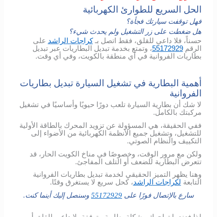
الحل السريع للطوارئ الكهربائية
فهل توقفت سيارتك فجأة؟
هل ضغطت على زر التشغيل ولم يحدث شيء؟
حسناً، فلا داعي للقلق، فقط اتصل بـ
كراجات الراشد
على
الرقم
55172929
، وتمتع بخدمة تبديل البطاريات عبر تبديل
بطاريات الفروانية في أي منطقة بالكويت، وفي أي وقت.
أهمية البطارية في تشغيل السيارة تبديل بطاريات
الفروانية
لا شك أن بطارية السيارة تلعب دورًا حيويًا وأساسيًا في تشغيل
مركبتك بالكامل.
ففي الحقيقة، هي المسؤولة عن تزويد المحرك بالطاقة الأولية
للتشغيل، وتشغيل جميع الأنظمة الكهربائية من الأضواء إلى
التكييف والنظام الصوتي.
ولكن مع مرور الوقت، وخصوصًا في مناخ الكويت الحار، قد
تتعرض البطارية للضعف أو التلف المفاجئ.
وهنا يظهر التميز الحقيقي لخدمة تبديل بطاريات الفروانية
التابعة
لكراجات الراشد
، كحل سريع لا يستغرق وقتًا.
سارع بالإتصال فورًا على
55172929
وسنصل إليك أينما كنت.