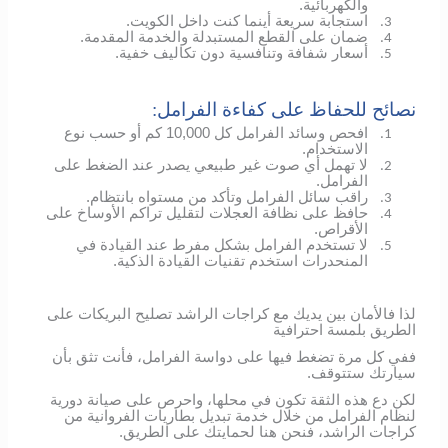
والكهربائية.
استجابة سريعة أينما كنت داخل الكويت.
3.
ضمان على القطع المستبدلة والخدمة المقدمة.
4.
أسعار شفافة وتنافسية دون تكاليف خفية.
5.
نصائح للحفاظ على كفاءة الفرامل:
افحص وسائد الفرامل كل 10,000 كم أو حسب نوع
1.
الاستخدام.
لا تهمل أي صوت غير طبيعي يصدر عند الضغط على
2.
الفرامل.
راقب سائل الفرامل وتأكد من مستواه بانتظام.
3.
حافظ على نظافة العجلات لتقليل تراكم الأوساخ على
4.
الأقراص.
لا تستخدم الفرامل بشكل مفرط عند القيادة في
5.
المنحدرات استخدم تقنيات القيادة الذكية.
لذا فالأمان بين يديك مع كراجات الراشد تصليح البريكات على
الطريق بلمسة احترافية
ففي كل مرة تضغط فيها على دواسة الفرامل، فأنت تثق بأن
سيارتك ستتوقف.
لكن دع هذه الثقة تكون في محلها، واحرص على صيانة دورية
لنظام الفرامل من خلال خدمة تبديل بطاريات الفروانية من
كراجات الراشد، فنحن هنا لحمايتك على الطريق.