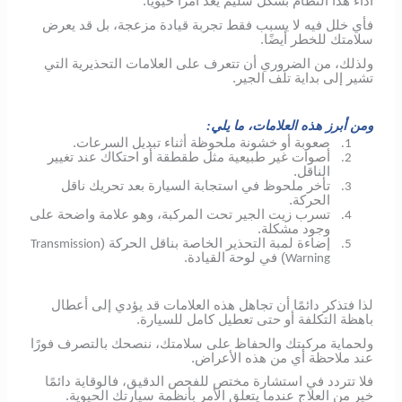
أداء هذا النظام بشكل سليم يعد أمرًا حيوياً.
فأي خلل فيه لا يسبب فقط تجربة قيادة مزعجة، بل قد يعرض
سلامتك للخطر أيضًا.
ولذلك، من الضروري أن تتعرف على العلامات التحذيرية التي
تشير إلى بداية تلف الجير.
ومن أبرز هذه العلامات، ما يلي:
صعوبة أو خشونة ملحوظة أثناء تبديل السرعات.
1.
أصوات غير طبيعية مثل طقطقة أو احتكاك عند تغيير
2.
الناقل.
تأخر ملحوظ في استجابة السيارة بعد تحريك ناقل
3.
الحركة.
تسرب زيت الجير تحت المركبة، وهو علامة واضحة على
4.
وجود مشكلة.
إضاءة لمبة التحذير الخاصة بناقل الحركة (
Transmission
5.
) في لوحة القيادة.
Warning
لذا فتذكر دائمًا أن تجاهل هذه العلامات قد يؤدي إلى أعطال
باهظة التكلفة أو حتى تعطيل كامل للسيارة.
ولحماية مركبتك والحفاظ على سلامتك، ننصحك بالتصرف فورًا
عند ملاحظة أي من هذه الأعراض.
فلا تتردد في استشارة مختص للفحص الدقيق، فالوقاية دائمًا
خير من العلاج عندما يتعلق الأمر بأنظمة سيارتك الحيوية.