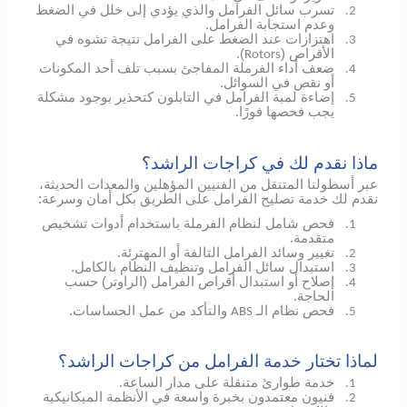
تسرب سائل الفرامل والذي يؤدي إلى خلل في الضغط
2.
وعدم استجابة الفرامل.
اهتزازات عند الضغط على الفرامل نتيجة تشوه في
3.
الأقراص (
).
Rotors
ضعف أداء الفرملة المفاجئ بسبب تلف أحد المكونات
4.
أو نقص في السوائل.
إضاءة لمبة الفرامل في التابلون كتحذير بوجود مشكلة
5.
يجب فحصها فورًا.
ماذا نقدم لك في كراجات الراشد؟
عبر أسطولنا المتنقل من الفنيين المؤهلين والمعدات الحديثة،
نقدم لك خدمة تصليح الفرامل على الطريق بكل أمان وسرعة:
فحص شامل لنظام الفرملة باستخدام أدوات تشخيص
1.
متقدمة.
تغيير وسائد الفرامل التالفة أو المهترئة.
2.
استبدال سائل الفرامل وتنظيف النظام بالكامل.
3.
إصلاح أو استبدال أقراص الفرامل (الراوتر) حسب
4.
الحاجة.
فحص نظام الـ
والتأكد من عمل الحساسات.
ABS
5.
لماذا تختار خدمة الفرامل من كراجات الراشد؟
خدمة طوارئ متنقلة على مدار الساعة.
1.
فنيون معتمدون بخبرة واسعة في الأنظمة الميكانيكية
2.