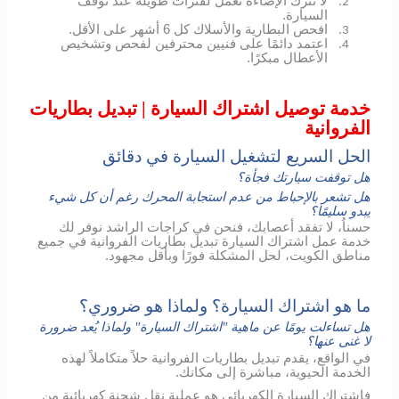
لا تترك الإضاءة تعمل لفترات طويلة عند توقف
2.
السيارة.
افحص البطارية والأسلاك كل 6 أشهر على الأقل.
3.
اعتمد دائمًا على فنيين محترفين لفحص وتشخيص
4.
الأعطال مبكرًا.
خدمة توصيل اشتراك السيارة | تبديل بطاريات
الفروانية
الحل السريع لتشغيل السيارة في دقائق
هل توقفت سيارتك فجأة؟
هل تشعر بالإحباط من عدم استجابة المحرك رغم أن كل شيء
يبدو سليمًا؟
حسناُ، لا تفقد أعصابك، فنحن في كراجات الراشد نوفر لك
خدمة عمل اشتراك السيارة تبديل بطاريات الفروانية في جميع
مناطق الكويت، لحل المشكلة فورًا وبأقل مجهود.
ما هو اشتراك السيارة؟ ولماذا هو ضروري؟
هل تساءلت يومًا عن ماهية "اشتراك السيارة" ولماذا يُعد ضرورة
لا غنى عنها؟
في الواقع، يقدم تبديل بطاريات الفروانية حلاً متكاملاً لهذه
الخدمة الحيوية، مباشرة إلى مكانك.
فاشتراك السيارة الكهربائي هو عملية نقل شحنة كهربائية من