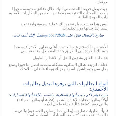
موقعك.
حيث يصل فريقنا المتخصص إليك خلال دقائق معدودة، مجهزًا
بأحدث المعدات التقنية ومجموعة واسعة من البطاريات الأصلية
ذات الجودة العالية.
ليس هذا فحسب، بل نضمن لك عملية سريعة وآمنة تعيد
لسيارتك حياتها دون تعقيدات.
سارع بالإتصال فورًا على
55172929
وسنصل إليك أينما كنت.
الأهم من ذلك، تتم هذه الخدمة بأعلى معايير الاحترافية، مما
يتيح لك العودة إلى الطريق بثقة تامة خلال وقت قياسي.
فلا حاجة للقلق بشؤون النقل أو الانتظار الطويل.
ختامًا، لم يعد عطل البطارية مشكلة معقدة. اتصل بنا فورًا وتمتع
بحل سريع ومباشر يناسب جدولك ويحافظ على سلامتك.
أنواع البطاريات التي يوفرها تبديل بطاريات
الأحمدي:
حيث نوفر لكم جميع أنواع البطاريات لتناسب كافة أنواع السيارات:
أولاً:
بطاريات قابلة لإعادة الشحن (
أو بطاريات جافة)
AGM
والتي توفر كفاءة عالية وأداء طويل الأمد.
ثانياً:
بطاريات تقليدية (بطاريات الرصاص الحمضية) والتي ما
زالت تستخدم في كثير من السيارات بأسعار مناسبة.