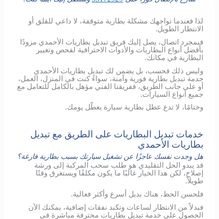
لذا فعندما تواجهك مشكلة بطارية متوقفة، لا داعي للقلق أو
الانتظار الطويل.
فبمجرد اتصال، يصل إليك فريق تبديل بطاريات الأحمدي مزودًا
بأفضل أنواع البطاريات والأدوات الاحترافية لفحص وتغيير
البطارية في مكانك.
وليس ذلك فحسب، بل يضمن لك تبديل بطاريات الأحمدي
خدمة تبديل بطارية فورية وآمنة، سواءً كنت في المنزل، العمل،
أو على جانب الطريق، ففريقنا الفني مؤهل بالكامل للتعامل مع
جميع أنواع السيارات.
وختامًا، لا تدع عطل بطارية سيارة يعطّل يومك.
خدمات تبديل البطاريات على الطريق مع تبديل
بطاريات الأحمدي
هل وجدت نفسك عاجزًا عن تشغيل سيارتك بسبب بطارية فارغة؟
قد يبدو الحل التقليدي هو طلب سحب المركبة إلى ورشة
إصلاح، لكن هذا الخيار غالبًا ما يكون مكلفًا ويستغرق وقتًا
طويلاً.
فلحسن الحظ، هناك بديل أسرع وأكثر فعالية.
فبدلاً من الانتظار لساعات وتكبد نفقات إضافية، يمكنك الآن
الحصول على خدمة تبديل بطاريات محترفة مباشرة في