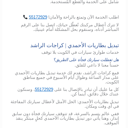
شامل
على
الخدمة
والقطع
المُستخدمة
.
اطلب
الخدمة
الآن
وتمتع
بالراحة
والأمان
!
55172929
لا تترك أعطال مركبتك تُعطّل حياتك، اتصل بنا على الرقم
المباشر أدناه، وسنقوم بحل المشكلة أمام عينيك.
تبديل بطاريات الأحمدي | كراجات الراشد
خدمات طوارئ سيارات في الكويت بلا توقف
هل تعطلت سيارتك فجأة على الطريق؟
حسناُ معنا لا داعي للقلق.
فمع كراجات الراشد، نقدم لك خدمة تبديل بطاريات الأحمدي
على مدار الساعة وطوال أيام الأسبوع في جميع مناطق
الكويت.
كل ما عليك أن تبادر بالإتصال بنا على
55172929
، وسنكون
عندك خلال دقائق، أينما كن.
تبديل بطاريات الأحمدي: الحل الأمثل لأعطال سيارتك المفاجئة
في أي وقت ومكان.
ففي عالم يتسم بالسرعة، قد تتوقف سيارتك فجأة دون سابق
إنذار، وهنا يأتي دور تبديل بطاريات الأحمدي كحلٍ مبتكر ينقذ
الموقف.