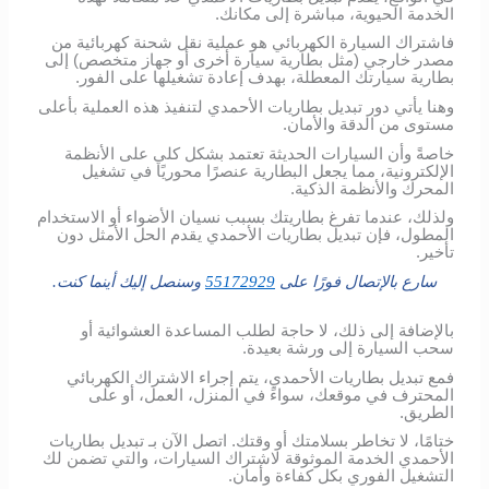
الخدمة الحيوية، مباشرة إلى مكانك.
فاشتراك السيارة الكهربائي هو عملية نقل شحنة كهربائية من
مصدر خارجي (مثل بطارية سيارة أخرى أو جهاز متخصص) إلى
بطارية سيارتك المعطلة، بهدف إعادة تشغيلها على الفور.
وهنا يأتي دور تبديل بطاريات الأحمدي لتنفيذ هذه العملية بأعلى
مستوى من الدقة والأمان.
خاصةً وأن السيارات الحديثة تعتمد بشكل كلي على الأنظمة
الإلكترونية، مما يجعل البطارية عنصرًا محوريًا في تشغيل
المحرك والأنظمة الذكية.
ولذلك، عندما تفرغ بطاريتك بسبب نسيان الأضواء أو الاستخدام
المطول، فإن تبديل بطاريات الأحمدي يقدم الحل الأمثل دون
تأخير.
سارع بالإتصال فورًا على
55172929
وسنصل إليك أينما كنت.
بالإضافة إلى ذلك، لا حاجة لطلب المساعدة العشوائية أو
سحب السيارة إلى ورشة بعيدة.
فمع تبديل بطاريات الأحمدي، يتم إجراء الاشتراك الكهربائي
المحترف في موقعك، سواءً في المنزل، العمل، أو على
الطريق.
ختامًا، لا تخاطر بسلامتك أو وقتك. اتصل الآن بـ تبديل بطاريات
الأحمدي الخدمة الموثوقة لاشتراك السيارات، والتي تضمن لك
التشغيل الفوري بكل كفاءة وأمان.