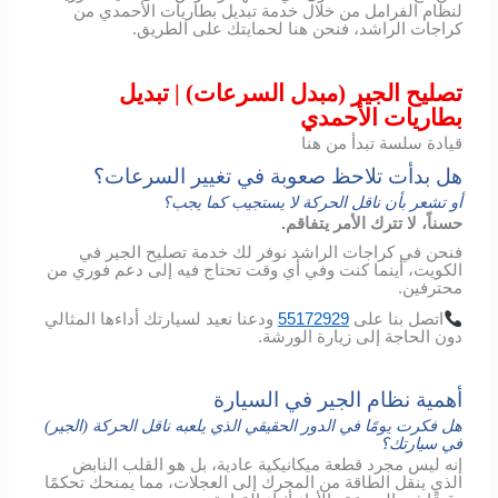
لنظام الفرامل من خلال خدمة تبديل بطاريات الأحمدي من
كراجات الراشد، فنحن هنا لحمايتك على الطريق.
تصليح الجير (مبدل السرعات) | تبديل
بطاريات الأحمدي
قيادة سلسة تبدأ من هنا
هل بدأت تلاحظ صعوبة في تغيير السرعات؟
أو تشعر بأن ناقل الحركة لا يستجيب كما يجب؟
حسناً، لا تترك الأمر يتفاقم.
فنحن في كراجات الراشد نوفر لك خدمة تصليح الجير في
الكويت، أينما كنت وفي أي وقت تحتاج فيه إلى دعم فوري من
محترفين.
اتصل
بنا
على
55172929
ودعنا
نعيد
لسيارتك
أداءها
المثالي
دون
الحاجة
إلى
زيارة
الورشة
.
أهمية نظام الجير في السيارة
هل فكرت يومًا في الدور الحقيقي الذي يلعبه ناقل الحركة (الجير)
في سيارتك؟
إنه ليس مجرد قطعة ميكانيكية عادية، بل هو القلب النابض
الذي ينقل الطاقة من المحرك إلى العجلات، مما يمنحك تحكمًا