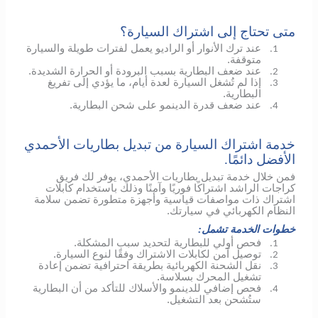
متى تحتاج إلى اشتراك السيارة؟
عند ترك الأنوار أو الراديو يعمل لفترات طويلة والسيارة
1.
متوقفة.
عند ضعف البطارية بسبب البرودة أو الحرارة الشديدة.
2.
إذا لم تُشغل السيارة لعدة أيام، ما يؤدي إلى تفريغ
3.
البطارية.
عند ضعف قدرة الدينمو على شحن البطارية.
4.
خدمة اشتراك السيارة من تبديل بطاريات الأحمدي
الأفضل دائمًا.
فمن خلال خدمة تبديل بطاريات الأحمدي، يوفر لك فريق
كراجات الراشد اشتراكًا فوريًا وآمنًا وذلك باستخدام كابلات
اشتراك ذات مواصفات قياسية وأجهزة متطورة تضمن سلامة
النظام الكهربائي في سيارتك.
خطوات الخدمة تشمل:
فحص أولي للبطارية لتحديد سبب المشكلة.
1.
توصيل آمن لكابلات الاشتراك وفقًا لنوع السيارة.
2.
نقل الشحنة الكهربائية بطريقة احترافية تضمن إعادة
3.
تشغيل المحرك بسلاسة.
فحص إضافي
للدينمو
والأسلاك للتأكد من أن البطارية
4.
ستُشحن بعد التشغيل.