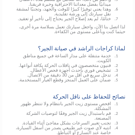
ميدانيًا بفضل معداتنا الاحترافية وخبرة فريقنا.
وهذا يعني توفيرًا كبيرًا للوقت والجهد، وتجنبًا لمشقة
6.
نقل سيارتك إلى ورشة تقليدية.
ختامًا، لم يعد إصلاح الجير يحتاج إلى تأخير أو تعقيد.
7.
لذا اتصل بنا الآن، واجعل سيارتك تعمل بسلاسة مرة أخرى،
حيثما كنت وبأعلى مستوى من الكفاءة.
لماذا كراجات الراشد في صيانة الجير؟
خدمة متنقلة على مدار الساعة في جميع مناطق
1.
الكويت.
فنيون متخصصون في ناقلات الحركة بكافة أنواعها.
2.
تشخيص فوري بأحدث أجهزة فحص الأعطال.
3.
تدخل سريع في أقل من 30 دقيقة من الاتصال.
4.
ضمان على العمل المنجز وقطع الغيار المستخدمة.
5.
نصائح للحفاظ على ناقل الحركة
افحص مستوى زيت الجير بانتظام ولا تنتظر ظهور
1.
المشكلة.
قم باستبدال زيت الجير وفقًا لتوصيات الشركة
2.
المصنعة.
تجنب تغيير السرعات بشكل مفاجئ أثناء القيادة.
3.
انتبه لأي صوت غير طبيعي يصدر من أسفل السيارة،
4.
خاصة عند التسارع أو التباطؤ.