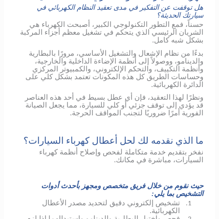
هل توقفت عن التفكير في مدى تعقيد النظام الكهربائي في
سيارتك الحديثة؟
حسناً، فمع التطور التكنولوجي الكبير، أصبحت الكهرباء هي
الشريان الرئيسي الذي يتحكم في تشغيل معظم أجزاء المركبة
بشكل شبه كامل.
بدءًا من نظام الإشعال والتشغيل الأساسي، مرورًا بالبطارية
والدينامو، ووصولاً إلى أنظمة الإضاءة الداخلية والخارجية،
وأنظمة التكييف، والتحكم الإلكتروني، والكمبيوتر المركزي
وحساسات الطريق كل هذه المكونات تعتمد بشكل كلي على
الدائرة الكهربائية.
ونظرًا لهذا التعقيد، فإن أي عطل بسيط في أحد هذه العناصر
قد يؤدي إلى توقف جزئي أو كلي للسيارة، مما يجعل الصيانة
الفورية أمرًا ضروريًا لتجنب المواقف الحرجة.
ما الذي نقدمه لك لحل أعطال كهرباء السيارات؟
نفخر بتقديم خدمة متكاملة لفحص وإصلاح أنظمة كهرباء
السيارات، مباشرة في مكانك.
حيث نقوم من خلال فريق متخصص ومجهز بأحدث أدوات
التشخيص بما يلي:
تشخيص إلكتروني دقيق لتحديد مصدر الأعطال
1.
الكهربائية.
فحص واختبار البطارية والدينامو واستبدالهما إذا لزم