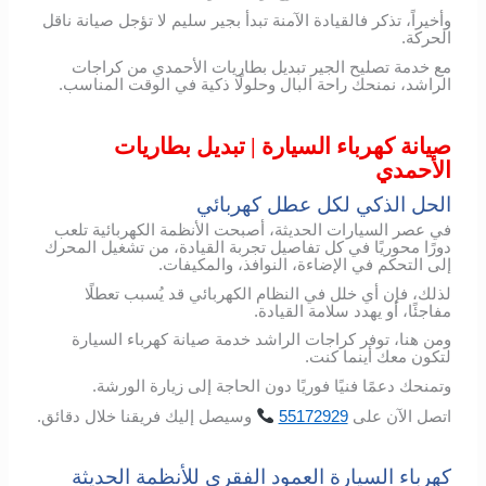
وأخيراً، تذكر فالقيادة الآمنة تبدأ بجير سليم لا تؤجل صيانة ناقل
الحركة.
مع خدمة تصليح الجير تبديل بطاريات الأحمدي من كراجات
الراشد، نمنحك راحة البال وحلولًا ذكية في الوقت المناسب.
صيانة كهرباء السيارة | تبديل بطاريات
الأحمدي
الحل الذكي لكل عطل كهربائي
في عصر السيارات الحديثة، أصبحت الأنظمة الكهربائية تلعب
دورًا محوريًا في كل تفاصيل تجربة القيادة، من تشغيل المحرك
إلى التحكم في الإضاءة، النوافذ، والمكيفات.
لذلك، فإن أي خلل في النظام الكهربائي قد يُسبب تعطلًا
مفاجئًا، أو يهدد سلامة القيادة.
ومن هنا، توفر كراجات الراشد خدمة صيانة كهرباء السيارة
لتكون معك أينما كنت.
وتمنحك دعمًا فنيًا فوريًا دون الحاجة إلى زيارة الورشة.
اتصل
الآن
على
55172929
وسيصل
إليك
فريقنا
خلال
دقائق
.
كهرباء السيارة العمود الفقري للأنظمة الحديثة