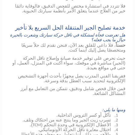
فلا تتردد في استشارة مختص للفحص الدقيق، فالوقاية دائمًا
خير من العلاج عندما يتعلق الأمر بأنظمة سيارتك الحيوية.
خدمة تصليح الجير المتنقلة الحل السريع بلا تأخير
هل تعرضت فجأة لمشكلة في ناقل حركة سيارتك وشعرت بالحيرة
حيال ما يجب فعله؟
حسناً
، فلا داعي للقلق بعد الآن، فنحن نقدم لك حلاً سريعًا
ومتخصصًا يصل إليك أينما كنت.
حيث نحرص على توفير خدمة صيانة وإصلاح ناقل الحركة
(الجير) مباشرة في موقعك، سواء أكنت في المنزل، العمل، أو
حتى في مواقع بعيدة.
ففريقنا الفني المدرب يصل مجهزًا بأحدث أجهزة التشخيص
الإلكترونية لتحديد سبب العطل بدقة وسرعة.
فمن خلال فحص شامل ودقيق، نتمكن من التعامل مع أبرز
المشاكل الشائعة.
ومنها ما يلي:
تآكل أو كسر التروس الداخلية.
1.
تسرب زيت الجير وما ينتج عنه من احتكاك وتلف.
2.
الأعطال الإلكترونية في وحدة التحكم (
).
TCM
3.
اختلال معايرة ناقل الحركة الأوتوماتيكي.
4.
والأهم من ذلك، أننا نتعامل مع معظم هذه الأعطال
5.