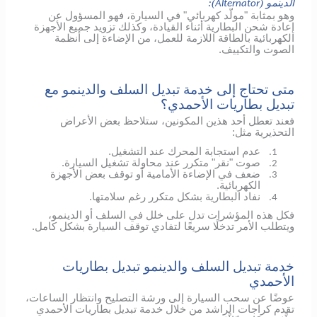
الدينمو (
):
Alternator
وهو بمثابة "مولّد كهربائي" في السيارة، فهو المسؤول عن
إعادة شحن البطارية أثناء القيادة، وكذلك تزويد جميع الأجهزة
الكهربائية بالطاقة اللازمة للعمل، من الإضاءة إلى أنظمة
الصوت والتكييف.
متى تحتاج إلى خدمة تبديل السلف والدينمو مع
تبديل بطاريات الأحمدي؟
فعند تعطل أحد هذين المكونين، ستلاحظ بعض الأعراض
التحذيرية مثل:
عدم استجابة المحرك عند التشغيل.
1.
صوت "نقر" متكرر عند محاولة تشغيل السيارة.
2.
ضعف في الإضاءة الأمامية أو توقف بعض الأجهزة
3.
الكهربائية.
نفاد البطارية بشكل متكرر رغم سلامتها.
4.
فكل هذه المؤشرات تدل على خلل في السلف أو الدينمو،
ويتطلب الأمر تدخلًا سريعًا لتفادي توقف السيارة بشكل كامل.
خدمة تبديل السلف والدينمو تبديل بطاريات
الأحمدي
عوضًا عن سحب السيارة إلى ورشة التصليح وانتظار الساعات،
تقدم كراجات الراشد من خلال خدمة تبديل بطاريات الأحمدي