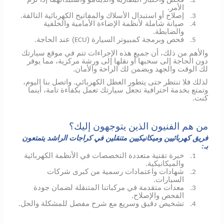
2.
الأمر.
إصلاح أو استبدال الأسلاك والمفاتيح الكهربائية التالفة.
3.
صيانة شاملة لأنظمة الإضاءة الأمامية والخلفية
4.
والضابطة.
فحص وبرمجة كمبيوتر السيارة (
) عند الحاجة.
ECU
5.
والأهم من ذلك، أن جميع هذه الإجراءات تتم في موقع سيارتك
دون الحاجة إلى سحبها أو نقلها إلى ورشة مركزية، مما يوفر
لك الوقت والجهد ويضمن لك الراحة والأمان.
لذلك فلا تنتظر حتى يتطور العطل الكهربائي.
واتصل بنا اليوم،
وتمتع بخدمة احترافية تجعل سيارتك تعمل بكفاءة تامة، أينما
كنت.
من هم الفنيون الذين يتوجهون إليك؟
فريق كهربائيين وميكانيكيين متنقلين في كراجات الراشد يتمتعون
بـ:
خبرة تقنية متعددة التخصصات في الأنظمة الكهربائية
1.
والميكانيكية.
شهادات واعتمادات رسمية من كبرى شركات
2.
السيارات.
معدات متقدمة في مركباتنا المتنقلة لضمان جودة
3.
الفحص والإصلاح.
تشخيص دقيق وسريع مع شرح مفصل للمشكلة والحل.
4.