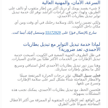
السرعة، الأمان، والمهنية العالية
لا شيء يفسد يومك أو دربك أكثر من إطار مثقوب أو تالف على
الطريق، ولهذا، نحن في كراجات الراشد نوفر لك خدمة تبديل
تواير تبديل بطاريات الأحمدي،
ولكي تضمن راحة بالك وسلامة رحلتك في أي وقت ومن أي
مكان داخل الكويت.
سارع بالإتصال فورًا على
55172929
وسنصل إليك أينما كنت.
لماذا خدمة تبديل التواير مع تبديل بطاريات
الأحمدي، تعد ضرورية؟
في ظل الظروف الجوية الصعبة في الكويت، أصبحت خدمة
تبديل الإطارات من الخدمات الأكثر طلبًا بين قائدي السيارات.
وهنا يبرز دور تبديل بطاريات الأحمدي كحلٍ استباقي وسريع
لكل ما يتعلق بإطارات سيارتك.
فعلى سبيل المثال
، تؤثر درجات الحرارة المرتفعة صيفًا
والأمطار المفاجئة شتاءً بشكل كبير على سلامة الإطارات
وتسرع من تلفها.
فلحسن الحظ، مع تبديل بطاريات الأحمدي، يمكنك تجنب هذه
المشكلات بسهولة.
في الواقع، تُعد الإطارات المثقوبة أو الممزقة من أكثر الأعطال
المفاجئة شيوعًا على الطرق.