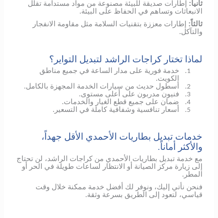
ثانياً:
إطارات صديقة للبيئة مصنوعة من مواد مستدامة تقلل
الانبعاثات وتساهم في الحفاظ على البيئة.
ثالثاً:
إطارات معززة بتقنيات السلامة مثل مقاومة الانفجار
والتآكل.
لماذا تختار كراجات الراشد لتبديل التواير؟
خدمة فورية على مدار الساعة في جميع مناطق
1.
الكويت.
أسطول حديث من سيارات الخدمة المجهزة بالكامل.
2.
فنيون مدربون على أعلى مستوى.
3.
ضمان على جميع قطع الغيار والخدمات.
4.
أسعار تنافسية وشفافية كاملة في التسعير.
5.
خدمات تبديل بطاريات الأحمدي الأقل جهداً،
والأكثر أماناً.
مع خدمة تبديل بطاريات الأحمدي من كراجات الراشد، لن تحتاج
إلى زيارة مركز الصيانة أو الانتظار لساعات طويلة في الحر أو
المطر.
فنحن نأتي إليك، ونوفر لك أفضل خدمة ممكنة خلال وقت
قياسي، لتعود إلى الطريق بسرعة وثقة.