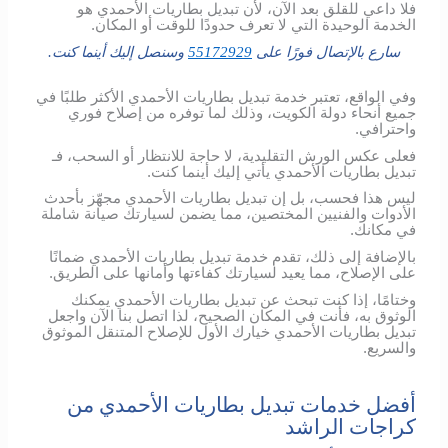
فلا داعي للقلق بعد الآن، لأن تبديل بطاريات الأحمدي هو
الخدمة الوحيدة التي لا تعرف حدودًا للوقت أو المكان.
سارع بالإتصال فورًا على
55172929
وسنصل إليك أينما كنت.
وفي الواقع، تعتبر خدمة تبديل بطاريات الأحمدي الأكثر طلبًا في
جميع أنحاء دولة الكويت، وذلك لما توفره من إصلاح فوري
واحترافي.
فعلى عكس الورش التقليدية، لا حاجة للانتظار أو السحب، فـ
تبديل بطاريات الأحمدي يأتي إليك أينما كنت.
ليس هذا فحسب، بل إن تبديل بطاريات الأحمدي مجهّز بأحدث
الأدوات والفنيين المختصين، مما يضمن لسيارتك صيانة شاملة
في مكانك.
بالإضافة إلى ذلك، تقدم خدمة تبديل بطاريات الأحمدي ضمانًا
على الإصلاح، مما يعيد لسيارتك كفاءتها وأمانها على الطريق.
وختامًا، إذا كنت تبحث عن تبديل بطاريات الأحمدي يمكنك
الوثوق به، فأنت في المكان الصحيح، لذا اتصل بنا الآن واجعل
تبديل بطاريات الأحمدي خيارك الأول للإصلاح المتنقل الموثوق
والسريع.
أفضل خدمات تبديل بطاريات الأحمدي من
كراجات الراشد