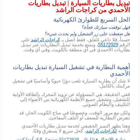
تبديل بطاريات السيارة | تبديل بطاريات
الأحمدي من كراجات الراشد
الحل السريع للطوارئ الكهربائية
فهل توقفت سيارتك فجأة؟
هل ضغطت على زر التشغيل ولم يحدث شيء؟
حسناً، فلا داعي للقلق، فقط اتصل بـ
كراجات الراشد
على
الرقم
55172929
، وتمتع بخدمة تبديل البطاريات عبر تبديل
بطاريات الأحمدي في أي منطقة بالكويت، وفي أي وقت.
أهمية البطارية في تشغيل السيارة تبديل بطاريات
الأحمدي
لا شك أن بطارية السيارة تلعب دورًا حيويًا وأساسيًا في تشغيل
مركبتك بالكامل.
ففي الحقيقة، هي المسؤولة عن تزويد المحرك بالطاقة الأولية
للتشغيل، وتشغيل جميع الأنظمة الكهربائية من الأضواء إلى
التكييف والنظام الصوتي.
ولكن مع مرور الوقت، وخصوصًا في مناخ الكويت الحار، قد
تتعرض البطارية للضعف أو التلف المفاجئ.
وهنا يظهر التميز الحقيقي لخدمة تبديل بطاريات الأحمدي
التابعة
لكراجات الراشد
، كحل سريع لا يستغرق وقتًا.
سارع بالإتصال فورًا على
55172929
وسنصل إليك أينما كنت.