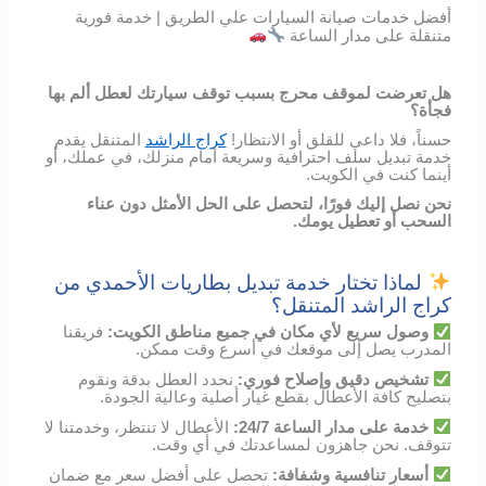
أفضل خدمات صيانة السيارات علي الطريق | خدمة فورية
متنقلة على مدار الساعة
هل تعرضت لموقف محرج بسبب توقف سيارتك لعطل ألم بها
فجأة؟
حسناً، فلا داعي للقلق أو الانتظار!
كراج الراشد
المتنقل يقدم
خدمة تبديل سلف احترافية وسريعة أمام منزلك، في عملك، أو
أينما كنت في الكويت.
نحن نصل إليك فورًا، لتحصل على الحل الأمثل دون عناء
السحب أو تعطيل يومك.
لماذا تختار خدمة تبديل بطاريات الأحمدي من
كراج الراشد المتنقل؟
وصول
سريع
لأي
مكان
في
جميع مناطق الكويت
:
فريقنا
المدرب
يصل
إلى
موقعك
في
أسرع
وقت
ممكن
.
تشخيص
دقيق
وإصلاح
فوري
:
نحدد
العطل
بدقة
ونقوم
بتصليح
كافة الأعطال
بقطع
غيار
أصلية
وعالية
الجودة
.
خدمة
على
مدار
الساعة
24/7:
الأعطال
لا
تنتظر،
وخدمتنا
لا
تتوقف
.
نحن
جاهزون
لمساعدتك
في
أي
وقت
.
أسعار
تنافسية
وشفافة
:
تحصل
على
أفضل
سعر
مع
ضمان