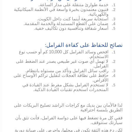
خدمة طوارئ متنقلة على مدار الساعة.
1.
فنيون معتمدون بخبرة واسعة في الأنظمة الميكانيكية
2.
والكهربائية.
استجابة سريعة أينما كنت داخل الكويت.
3.
ضمان على القطع المستبدلة والخدمة المقدمة.
4.
أسعار شفافة وتنافسية دون تكاليف خفية.
5.
نصائح للحفاظ على كفاءة الفرامل:
افحص وسائد الفرامل كل 10,000 كم أو حسب نوع
1.
الاستخدام.
لا تهمل أي صوت غير طبيعي يصدر عند الضغط على
2.
الفرامل.
راقب سائل الفرامل وتأكد من مستواه بانتظام.
3.
حافظ على نظافة العجلات لتقليل تراكم الأوساخ على
4.
الأقراص.
لا تستخدم الفرامل بشكل مفرط عند القيادة في
5.
المنحدرات استخدم تقنيات القيادة الذكية.
لذا فالأمان بين يديك مع كراجات الراشد تصليح البريكات على
الطريق بلمسة احترافية
ففي كل مرة تضغط فيها على دواسة الفرامل، فأنت تثق بأن
سيارتك ستتوقف.
لكن دع هذه الثقة تكون في محلها، واحرص على صيانة دورية