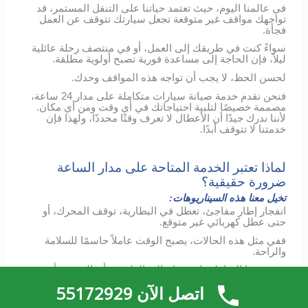
في عالمنا اليوم، حيث تعتمد حياتنا على التنقل المستمر، قد
تواجهك مواقف غير متوقعة تجعل سيارتك تتوقف عن العمل
فجأة.
سواءً كنت في طريقك إلى العمل، أو في منتصف رحلة عائلية
ليلاً، فإن الحاجة إلى مساعدة فورية تصبح أولوية مطلقة.
لحسن الحظ، لا يجب أن تواجه هذه المواقف وحدك.
فنحن نقدم خدمة صيانة سيارات متكاملة على مدار 24 ساعة،
مصممة خصيصًا لتلبية احتياجاتك في أي وقت ومن أي مكان.
لأننا ندرك جيدًا أن الأعطال لا تعرف وقتًا محددًا، ولهذا فإن
خدمتنا لا تتوقف أبدًا.
لماذا تعتبر الخدمة المتاحة على مدار الساعة
ضرورة حقيقية؟
تخيل معنا هذه السيناريوهات:
انفجار إطار مفاجئ، تعطل في البطارية، توقف المحرك، أو
حتى عطل كهربائي غير متوقع.
ففي مثل هذه الحالات، يصبح الوقت عاملاً حاسمًا للسلامة
والراحة.
مع خدمتنا الشاملة، لن تحتاج إلى القلق بشأن التوقيت أو
الموقع مرة أخرى.
اتصل الآن 55172929
كما أن فريقنا المختص يغطي جميع مناطق الكويت على مدار