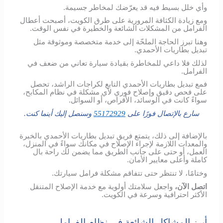
وأي خلل بسيط فيه قد يعرّضك لمخاطر جسيمة.
ومع زيادة الكثافة المرورية على طرق الكويت، أصبحت أعطال
الفرامل من المشكلات الشائعة والخطيرة في نفس الوقت.
وهنا تبرز الحاجة الملحّة إلى خدمة متخصصة وموثوقة مثل
تبديل بطاريات الأحمدي.
لذلك فلا داعي للمخاطرة بقيادة سيارة تعاني من ضعف في
الفرامل.
فمع تبديل بطاريات الأحمدي التابع لكراجات الراشد، تحصل
على فحص دقيق وإصلاح فوري لأي مشكلة في نظام المكابح،
سواءً كانت في الوسائد، الأقراص، أو السوائل.
سارع بالإتصال فورًا على
55172929
وسنصل إليك أينما كنت.
بالإضافة إلى ذلك، يتمتع فريق تبديل بطاريات الأحمدي بالخبرة
والمعدات اللازمة لإجراء الإصلاح في مكانك سواءً في المنزل،
العمل، أو حتى على جانب الطريق مما يضمن لك راحة بال
كاملة وأعلى معايير الأمان.
وختامًا، لا تنتظر حتى تتفاقم مشكلة فرامل سيارتك.
اتصل الآن،
واجعل سلامتك أولوية مع خدمة الإصلاح المتنقل
الأكثر احترافية وسرعة في الكويت.
أبرز المشاكل الشائعة في نظام الفرامل