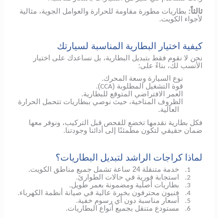
ثالثاً:
بطاريات مطورة مقاومة للحرارة والعوامل الجوية، مثالية
لأجواء الكويت.
كيفية اختيار البطارية المناسبة لسيارتك
نحن لا نقوم فقط بتبديل البطارية، بل نساعدك على اختيار
الأنسب لك، بناءً على:
نوع السيارة وسعة المحرك.
قوة التشغيل المطلوبة (
).
CCA
العمر الافتراضي المتوقع للبطارية.
الظروف المناخية، حيث نوصي ببطاريات تتحمل الحرارة
العالية.
فكل بطارية نقدمها تخضع للفحص قبل التركيب، ونوفر معها
ضمان حقيقي لتكون مطمئنًا إلى أدائنا وجودتنا.
لماذا كراجات الراشد لتبديل البطاريات؟
خدمة متنقلة 24 ساعة تشمل جميع مناطق الكويت.
1.
استجابة فورية في حالات الطوارئ.
2.
بطاريات أصلية ومضمونة بعمر طويل.
3.
فنيون محترفون بخبرة عالية في صيانة أنظمة الكهرباء.
4.
أسعار مناسبة دون أي رسوم خفية.
5.
مستودع متنقل بجميع أنواع البطاريات.
6.