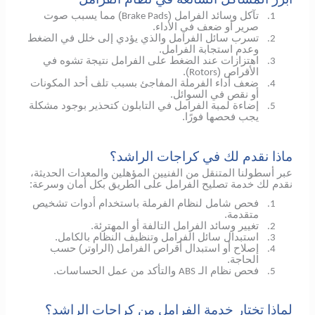
تآكل وسائد الفرامل (
) مما يسبب صوت
Brake Pads
1.
صرير أو ضعف في الأداء.
تسرب سائل الفرامل والذي يؤدي إلى خلل في الضغط
2.
وعدم استجابة الفرامل.
اهتزازات عند الضغط على الفرامل نتيجة تشوه في
3.
الأقراص (
).
Rotors
ضعف أداء الفرملة المفاجئ بسبب تلف أحد المكونات
4.
أو نقص في السوائل.
إضاءة لمبة الفرامل في التابلون كتحذير بوجود مشكلة
5.
يجب فحصها فورًا.
ماذا نقدم لك في كراجات الراشد؟
عبر أسطولنا المتنقل من الفنيين المؤهلين والمعدات الحديثة،
نقدم لك خدمة تصليح الفرامل على الطريق بكل أمان وسرعة:
فحص شامل لنظام الفرملة باستخدام أدوات تشخيص
1.
متقدمة.
تغيير وسائد الفرامل التالفة أو المهترئة.
2.
استبدال سائل الفرامل وتنظيف النظام بالكامل.
3.
إصلاح أو استبدال أقراص الفرامل (الراوتر) حسب
4.
الحاجة.
فحص نظام الـ
والتأكد من عمل الحساسات.
ABS
5.
لماذا تختار خدمة الفرامل من كراجات الراشد؟