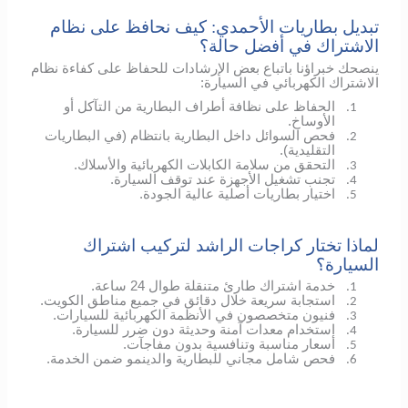
تبديل بطاريات الأحمدي: كيف نحافظ على نظام
الاشتراك في أفضل حالة؟
ينصحك خبراؤنا باتباع بعض الإرشادات للحفاظ على كفاءة نظام
الاشتراك الكهربائي في السيارة:
الحفاظ على نظافة أطراف البطارية من التآكل أو
1.
الأوساخ.
فحص السوائل داخل البطارية بانتظام (في البطاريات
2.
التقليدية).
التحقق من سلامة الكابلات الكهربائية والأسلاك.
3.
تجنب تشغيل الأجهزة عند توقف السيارة.
4.
اختيار بطاريات أصلية عالية الجودة.
5.
لماذا تختار كراجات الراشد لتركيب اشتراك
السيارة؟
خدمة اشتراك طارئ متنقلة طوال 24 ساعة.
1.
استجابة سريعة خلال دقائق في جميع مناطق الكويت.
2.
فنيون متخصصون في الأنظمة الكهربائية للسيارات.
3.
استخدام معدات آمنة وحديثة دون ضرر للسيارة.
4.
أسعار مناسبة وتنافسية بدون مفاجآت.
5.
فحص شامل مجاني للبطارية والدينمو ضمن الخدمة.
6.