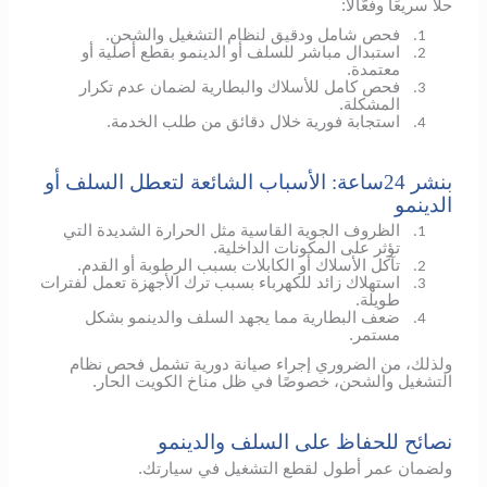
حلًا سريعًا وفعّالًا:
فحص شامل ودقيق لنظام التشغيل والشحن.
1.
استبدال مباشر للسلف أو الدينمو بقطع أصلية أو
2.
معتمدة.
فحص كامل للأسلاك والبطارية لضمان عدم تكرار
3.
المشكلة.
استجابة فورية خلال دقائق من طلب الخدمة.
4.
بنشر 24ساعة: الأسباب الشائعة لتعطل السلف أو
الدينمو
الظروف الجوية القاسية مثل الحرارة الشديدة التي
1.
تؤثر على المكونات الداخلية.
تآكل الأسلاك أو الكابلات بسبب الرطوبة أو القدم.
2.
استهلاك زائد للكهرباء بسبب ترك الأجهزة تعمل لفترات
3.
طويلة.
ضعف البطارية مما يجهد السلف والدينمو بشكل
4.
مستمر.
ولذلك، من الضروري إجراء صيانة دورية تشمل فحص نظام
التشغيل والشحن، خصوصًا في ظل مناخ الكويت الحار.
نصائح للحفاظ على السلف والدينمو
ولضمان عمر أطول لقطع التشغيل في سيارتك.