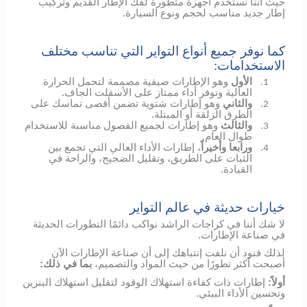
حيث أننا نستخدم أجهزة متطورة لفك الإطار القديم وتركيب
إطار جديد مناسب لحجم ونوع السيارة.
كما نوفر جميع أنواع التواير التي تناسب مختلف
الاستخدامات:
الأول
وهو الإطارات صيفية مصممة لتحمل الحرارة
1.
العالية وتوفر أداء ممتاز على الأسفلت الجاف.
والثاني
وهو إطارات شتوية تضمن أقصى تماسك على
2.
الطرق الزلقة أو المبتلة.
والثالث
وهو إطارات لجميع الفصول مناسبة للاستخدام
3.
طوال العام.
ورابعا وأخيراً
، إطارات الأداء العالي التي تجمع بين
4.
الثبات على الطريق، وتقليل الضجيج، والراحة في
القيادة.
خيارات حديثة في عالم التواير
لا شك أننا في كراجات الراشد نواكب دائمًا التطورات الحديثة
في صناعة الإطارات.
لذلك فنود أن نلفت إنتباهك إلى أن صناعة الإطارات الآن
أصبحت أكثر تطورًا من حيث المواد والتصميم،
بما في ذلك:
أولاً:
إطارات ذات كفاءة استهلاك الوقود لتقليل استهلاك البنزين
وتحسين الأداء البيئي.