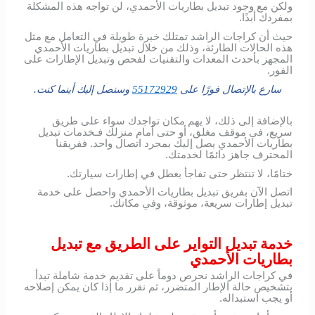
ولكن مع وجود تبديل بطاريات الأحمدي، لن تواجه هذه المشكلة
بمفردك أبدًا.
حيث أن كراجات الراشد تمتلك خبرة طويلة في التعامل مع مثل
هذه الحالات الطارئة، وذلك من خلال تبديل بطاريات الأحمدي
المجهز بأحدث المعدات والتقنيات لفحص وتبديل الإطارات على
الفور.
سارع بالإتصال فورًا على
55172929
وسنصل إليك أينما كنت.
بالإضافة إلى ذلك، لا يهم مكان تواجدك سواء على طريق
سريع، في موقف مغلق، أو حتى أمام منزلك فـخدمات تبديل
بطاريات الأحمدي يصل إليك بمجرد اتصال واحد. ففريقنا
المحترف جاهز دائمًا لخدمتك.
ختامًا، لا تنتظر حتى تفاجأ بعطل في إطارات سيارتك.
اتصل الآن بفريق تبديل بطاريات الأحمدي واحصل على خدمة
تبديل إطارات سريعة، موثوقة، وفي مكانك.
خدمة تبديل التواير على الطريق مع تبديل
بطاريات الأحمدي
في كراجات الراشد نحرص دوماً على تقديم خدمة شاملة تبدأ
بتشخيص حالة الإطار المتضرر، ثم نقرر ما إذا كان يمكن إصلاحه
أو يجب استبداله.