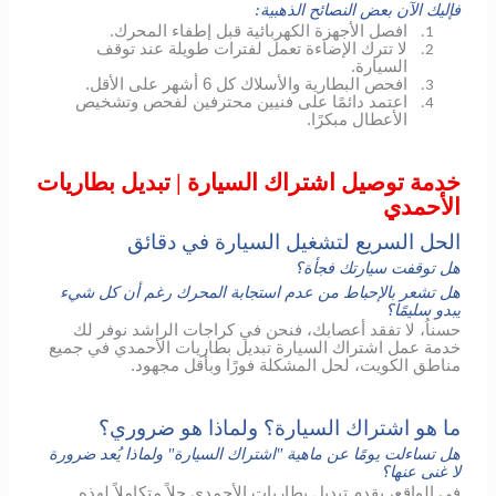
فإليك الآن بعض النصائح الذهبية:
افصل الأجهزة الكهربائية قبل إطفاء المحرك.
1.
لا تترك الإضاءة تعمل لفترات طويلة عند توقف
2.
السيارة.
افحص البطارية والأسلاك كل 6 أشهر على الأقل.
3.
اعتمد دائمًا على فنيين محترفين لفحص وتشخيص
4.
الأعطال مبكرًا.
خدمة توصيل اشتراك السيارة | تبديل بطاريات
الأحمدي
الحل السريع لتشغيل السيارة في دقائق
هل توقفت سيارتك فجأة؟
هل تشعر بالإحباط من عدم استجابة المحرك رغم أن كل شيء
يبدو سليمًا؟
حسناُ، لا تفقد أعصابك، فنحن في كراجات الراشد نوفر لك
خدمة عمل اشتراك السيارة تبديل بطاريات الأحمدي في جميع
مناطق الكويت، لحل المشكلة فورًا وبأقل مجهود.
ما هو اشتراك السيارة؟ ولماذا هو ضروري؟
هل تساءلت يومًا عن ماهية "اشتراك السيارة" ولماذا يُعد ضرورة
لا غنى عنها؟
في الواقع، يقدم تبديل بطاريات الأحمدي حلاً متكاملاً لهذه