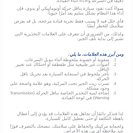
دقيقًا في السرعة والأداء أثناء القيادة.
سواءً كنت تقود سيارة بناقل حركة أوتوماتيكي أو يدوي، فإن
أداء هذا النظام بشكل سليم يعد أمرًا حيوياً.
فأي خلل فيه لا يسبب فقط تجربة قيادة مزعجة، بل قد يعرض
سلامتك للخطر أيضًا.
ولذلك، من الضروري أن تتعرف على العلامات التحذيرية التي
تشير إلى بداية تلف الجير.
ومن أبرز هذه العلامات، ما يلي:
صعوبة أو خشونة ملحوظة أثناء تبديل السرعات.
1.
أصوات غير طبيعية مثل طقطقة أو احتكاك عند تغيير
2.
الناقل.
تأخر ملحوظ في استجابة السيارة بعد تحريك ناقل
3.
الحركة.
تسرب زيت الجير تحت المركبة، وهو علامة واضحة على
4.
وجود مشكلة.
إضاءة لمبة التحذير الخاصة بناقل الحركة (
Transmission
5.
) في لوحة القيادة.
Warning
لذا فتذكر دائمًا أن تجاهل هذه العلامات قد يؤدي إلى أعطال
باهظة التكلفة أو حتى تعطيل كامل للسيارة.
ولحماية مركبتك والحفاظ على سلامتك، ننصحك بالتصرف فورًا
عند ملاحظة أي من هذه الأعراض.