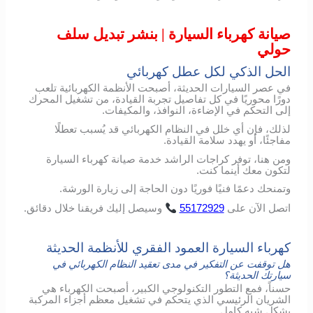
صيانة كهرباء السيارة | بنشر تبديل سلف
حولي
الحل الذكي لكل عطل كهربائي
في عصر السيارات الحديثة، أصبحت الأنظمة الكهربائية تلعب
دورًا محوريًا في كل تفاصيل تجربة القيادة، من تشغيل المحرك
إلى التحكم في الإضاءة، النوافذ، والمكيفات.
لذلك، فإن أي خلل في النظام الكهربائي قد يُسبب تعطلًا
مفاجئًا، أو يهدد سلامة القيادة.
ومن هنا، توفر كراجات الراشد خدمة صيانة كهرباء السيارة
لتكون معك أينما كنت.
وتمنحك دعمًا فنيًا فوريًا دون الحاجة إلى زيارة الورشة.
اتصل
الآن
على
55172929
وسيصل
إليك
فريقنا
خلال
دقائق
.
كهرباء السيارة العمود الفقري للأنظمة الحديثة
هل توقفت عن التفكير في مدى تعقيد النظام الكهربائي في
سيارتك الحديثة؟
حسناً، فمع التطور التكنولوجي الكبير، أصبحت الكهرباء هي
الشريان الرئيسي الذي يتحكم في تشغيل معظم أجزاء المركبة
بشكل شبه كامل.