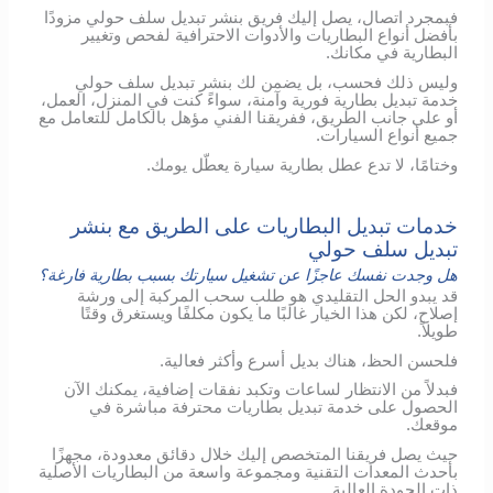
فبمجرد اتصال، يصل إليك فريق بنشر تبديل سلف حولي مزودًا
بأفضل أنواع البطاريات والأدوات الاحترافية لفحص وتغيير
البطارية في مكانك.
وليس ذلك فحسب، بل يضمن لك بنشر تبديل سلف حولي
خدمة تبديل بطارية فورية وآمنة، سواءً كنت في المنزل، العمل،
أو على جانب الطريق، ففريقنا الفني مؤهل بالكامل للتعامل مع
جميع أنواع السيارات.
وختامًا، لا تدع عطل بطارية سيارة يعطّل يومك.
خدمات تبديل البطاريات على الطريق مع بنشر
تبديل سلف حولي
هل وجدت نفسك عاجزًا عن تشغيل سيارتك بسبب بطارية فارغة؟
قد يبدو الحل التقليدي هو طلب سحب المركبة إلى ورشة
إصلاح، لكن هذا الخيار غالبًا ما يكون مكلفًا ويستغرق وقتًا
طويلاً.
فلحسن الحظ، هناك بديل أسرع وأكثر فعالية.
فبدلاً من الانتظار لساعات وتكبد نفقات إضافية، يمكنك الآن
الحصول على خدمة تبديل بطاريات محترفة مباشرة في
موقعك.
حيث يصل فريقنا المتخصص إليك خلال دقائق معدودة، مجهزًا
بأحدث المعدات التقنية ومجموعة واسعة من البطاريات الأصلية
ذات الجودة العالية.