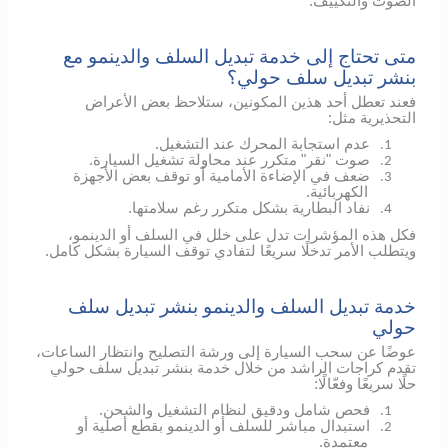
الصوت والتكييف.
متى تحتاج إلى خدمة تبديل السلف والدينمو مع
بنشر تبديل سلف حولي؟
فعند تعطل أحد هذين المكونين، ستلاحظ بعض الأعراض
التحذيرية مثل:
عدم استجابة المحرك عند التشغيل.
1.
صوت "نقر" متكرر عند محاولة تشغيل السيارة.
2.
ضعف في الإضاءة الأمامية أو توقف بعض الأجهزة
3.
الكهربائية.
نفاد البطارية بشكل متكرر رغم سلامتها.
4.
فكل هذه المؤشرات تدل على خلل في السلف أو الدينمو،
ويتطلب الأمر تدخلًا سريعًا لتفادي توقف السيارة بشكل كامل.
خدمة تبديل السلف والدينمو بنشر تبديل سلف
حولي
عوضًا عن سحب السيارة إلى ورشة التصليح وانتظار الساعات،
تقدم كراجات الراشد من خلال خدمة بنشر تبديل سلف حولي
حلًا سريعًا وفعّالًا:
فحص شامل ودقيق لنظام التشغيل والشحن.
1.
استبدال مباشر للسلف أو الدينمو بقطع أصلية أو
2.
معتمدة.