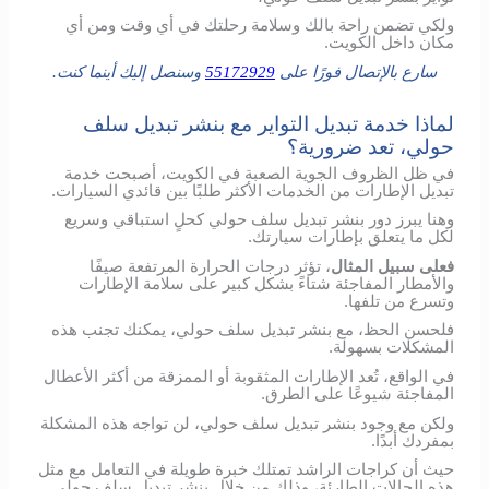
ولكي تضمن راحة بالك وسلامة رحلتك في أي وقت ومن أي
مكان داخل الكويت.
سارع بالإتصال فورًا على
55172929
وسنصل إليك أينما كنت.
لماذا خدمة تبديل التواير مع بنشر تبديل سلف
حولي، تعد ضرورية؟
في ظل الظروف الجوية الصعبة في الكويت، أصبحت خدمة
تبديل الإطارات من الخدمات الأكثر طلبًا بين قائدي السيارات.
وهنا يبرز دور بنشر تبديل سلف حولي كحلٍ استباقي وسريع
لكل ما يتعلق بإطارات سيارتك.
فعلى سبيل المثال
، تؤثر درجات الحرارة المرتفعة صيفًا
والأمطار المفاجئة شتاءً بشكل كبير على سلامة الإطارات
وتسرع من تلفها.
فلحسن الحظ، مع بنشر تبديل سلف حولي، يمكنك تجنب هذه
المشكلات بسهولة.
في الواقع، تُعد الإطارات المثقوبة أو الممزقة من أكثر الأعطال
المفاجئة شيوعًا على الطرق.
ولكن مع وجود بنشر تبديل سلف حولي، لن تواجه هذه المشكلة
بمفردك أبدًا.
حيث أن كراجات الراشد تمتلك خبرة طويلة في التعامل مع مثل
هذه الحالات الطارئة، وذلك من خلال بنشر تبديل سلف حولي