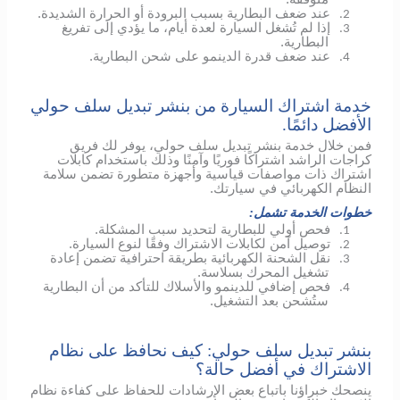
عند ضعف البطارية بسبب البرودة أو الحرارة الشديدة.
2.
إذا لم تُشغل السيارة لعدة أيام، ما يؤدي إلى تفريغ
3.
البطارية.
عند ضعف قدرة الدينمو على شحن البطارية.
4.
خدمة اشتراك السيارة من بنشر تبديل سلف حولي
الأفضل دائمًا.
فمن خلال خدمة بنشر تبديل سلف حولي، يوفر لك فريق
كراجات الراشد اشتراكًا فوريًا وآمنًا وذلك باستخدام كابلات
اشتراك ذات مواصفات قياسية وأجهزة متطورة تضمن سلامة
النظام الكهربائي في سيارتك.
خطوات الخدمة تشمل:
فحص أولي للبطارية لتحديد سبب المشكلة.
1.
توصيل آمن لكابلات الاشتراك وفقًا لنوع السيارة.
2.
نقل الشحنة الكهربائية بطريقة احترافية تضمن إعادة
3.
تشغيل المحرك بسلاسة.
فحص إضافي
للدينمو
والأسلاك للتأكد من أن البطارية
4.
ستُشحن بعد التشغيل.
بنشر تبديل سلف حولي: كيف نحافظ على نظام
الاشتراك في أفضل حالة؟
ينصحك خبراؤنا باتباع بعض الإرشادات للحفاظ على كفاءة نظام