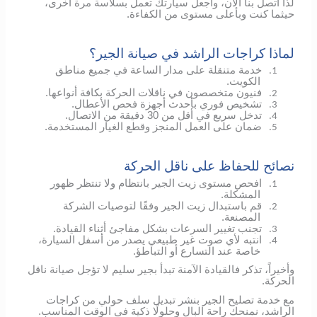
لذا اتصل بنا الآن، واجعل سيارتك تعمل بسلاسة مرة أخرى،
حيثما كنت وبأعلى مستوى من الكفاءة.
لماذا كراجات الراشد في صيانة الجير؟
خدمة متنقلة على مدار الساعة في جميع مناطق
1.
الكويت.
فنيون متخصصون في ناقلات الحركة بكافة أنواعها.
2.
تشخيص فوري بأحدث أجهزة فحص الأعطال.
3.
تدخل سريع في أقل من 30 دقيقة من الاتصال.
4.
ضمان على العمل المنجز وقطع الغيار المستخدمة.
5.
نصائح للحفاظ على ناقل الحركة
افحص مستوى زيت الجير بانتظام ولا تنتظر ظهور
1.
المشكلة.
قم باستبدال زيت الجير وفقًا لتوصيات الشركة
2.
المصنعة.
تجنب تغيير السرعات بشكل مفاجئ أثناء القيادة.
3.
انتبه لأي صوت غير طبيعي يصدر من أسفل السيارة،
4.
خاصة عند التسارع أو التباطؤ.
وأخيراً، تذكر فالقيادة الآمنة تبدأ بجير سليم لا تؤجل صيانة ناقل
الحركة.
مع خدمة تصليح الجير بنشر تبديل سلف حولي من كراجات
الراشد، نمنحك راحة البال وحلولًا ذكية في الوقت المناسب.