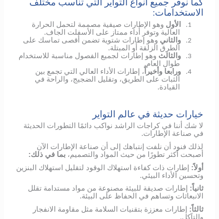
كما نوفر جميع أنواع التواير التي تناسب مختلف
الاستخدامات:
الأول
وهو الإطارات صيفية مصممة لتحمل الحرارة
1.
العالية وتوفر أداء ممتاز على الأسفلت الجاف.
والثاني
وهو إطارات شتوية تضمن أقصى تماسك على
2.
الطرق الزلقة أو المبتلة.
والثالث
وهو إطارات لجميع الفصول مناسبة للاستخدام
3.
طوال العام.
ورابعا وأخيراً
، إطارات الأداء العالي التي تجمع بين
4.
الثبات على الطريق، وتقليل الضجيج، والراحة في
القيادة.
خيارات حديثة في عالم التواير
لا شك أننا في كراجات الراشد نواكب دائمًا التطورات الحديثة
في صناعة الإطارات.
لذلك فنود أن نلفت إنتباهك إلى أن صناعة الإطارات الآن
أصبحت أكثر تطورًا من حيث المواد والتصميم،
بما في ذلك:
أولاً:
إطارات ذات كفاءة استهلاك الوقود لتقليل استهلاك البنزين
وتحسين الأداء البيئي.
ثانياً:
إطارات صديقة للبيئة مصنوعة من مواد مستدامة تقلل
الانبعاثات وتساهم في الحفاظ على البيئة.
ثالثاً:
إطارات معززة بتقنيات السلامة مثل مقاومة الانفجار
والتآكل.