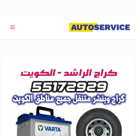
خطي
لى
لمحتوى