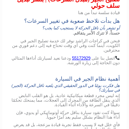
سلف حولي
قيادة سلسة تبدأ من هنا
هل بدأت تلاحظ صعوبة في تغيير السرعات؟
أو تشعر بأن ناقل الحركة لا يستجيب كما يجب؟
حسناً، لا تترك الأمر يتفاقم.
فنحن في كراجات الراشد نوفر لك خدمة تصليح الجير في
الكويت، أينما كنت وفي أي وقت تحتاج فيه إلى دعم فوري من
محترفين.
اتصل
بنا
على
55172929
ودعنا
نعيد
لسيارتك
أداءها
المثالي
دون
الحاجة
إلى
زيارة
الورشة
.
أهمية نظام الجير في السيارة
هل فكرت يومًا في الدور الحقيقي الذي يلعبه ناقل الحركة (الجير)
في سيارتك؟
إنه ليس مجرد قطعة ميكانيكية عادية، بل هو القلب النابض
الذي ينقل الطاقة من المحرك إلى العجلات، مما يمنحك تحكمًا
دقيقًا في السرعة والأداء أثناء القيادة.
سواءً كنت تقود سيارة بناقل حركة أوتوماتيكي أو يدوي، فإن
أداء هذا النظام بشكل سليم يعد أمرًا حيوياً.
فأي خلل فيه لا يسبب فقط تجربة قيادة مزعجة، بل قد يعرض