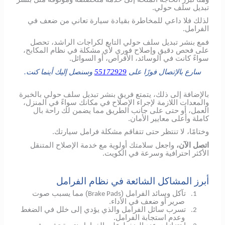
تبديل سلف حولي.
لذلك فلا داعي للمخاطرة بقيادة سيارة تعاني من ضعف في
الفرامل.
فمع بنشر تبديل سلف حولي التابع لكراجات الراشد، تحصل
على فحص دقيق وإصلاح فوري لأي مشكلة في نظام المكابح،
سواءً كانت في الوسائد، الأقراص، أو السوائل.
سارع بالإتصال فورًا على
55172929
وسنصل إليك أينما كنت.
بالإضافة إلى ذلك، يتمتع فريق بنشر تبديل سلف حولي بالخبرة
والمعدات اللازمة لإجراء الإصلاح في مكانك سواءً في المنزل،
العمل، أو حتى على جانب الطريق مما يضمن لك راحة بال
كاملة وأعلى معايير الأمان.
وختامًا، لا تنتظر حتى تتفاقم مشكلة فرامل سيارتك.
اتصل الآن،
واجعل سلامتك أولوية مع خدمة الإصلاح المتنقل
الأكثر احترافية وسرعة في الكويت.
أبرز المشاكل الشائعة في نظام الفرامل
تآكل وسائد الفرامل (
) مما يسبب صوت
Brake Pads
1.
صرير أو ضعف في الأداء.
تسرب سائل الفرامل والذي يؤدي إلى خلل في الضغط
2.
وعدم استجابة الفرامل.