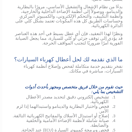
بدءًا من نظام الإشعال والتشغيل الأساسي، مرورًا بالبطارية
والدينامو، ووصولاً إلى أنظمة الإضاءة الداخلية والخارجية،
وأنظمة التكييف، والتحكم الإلكتروني، والكمبيوتر المركزي
وحساسات الطريق كل هذه المكونات تعتمد بشكل كلي على
الدائرة الكهربائية.
ونظرًا لهذا التعقيد، فإن أي عطل بسيط في أحد هذه العناصر
قد يؤدي إلى توقف جزئي أو كلي للسيارة، مما يجعل الصيانة
الفورية أمرًا ضروريًا لتجنب المواقف الحرجة.
ما الذي نقدمه لك لحل أعطال كهرباء السيارات؟
نفخر بتقديم خدمة متكاملة لفحص وإصلاح أنظمة كهرباء
السيارات، مباشرة في مكانك.
حيث نقوم من خلال فريق متخصص ومجهز بأحدث أدوات
التشخيص بما يلي:
تشخيص إلكتروني دقيق لتحديد مصدر الأعطال
1.
الكهربائية.
فحص واختبار البطارية والدينامو واستبدالهما إذا لزم
2.
الأمر.
إصلاح أو استبدال الأسلاك والمفاتيح الكهربائية التالفة.
3.
صيانة شاملة لأنظمة الإضاءة الأمامية والخلفية
4.
والضابطة.
فحص وبرمجة كمبيوتر السيارة (
) عند الحاجة.
ECU
5.