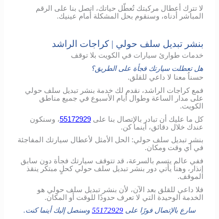
لا تترك أعطال مركبتك تُعطّل حياتك، اتصل بنا على الرقم
المباشر أدناه، وسنقوم بحل المشكلة أمام عينيك.
بنشر تبديل سلف حولي | كراجات الراشد
خدمات طوارئ سيارات في الكويت بلا توقف
هل تعطلت سيارتك فجأة على الطريق؟
حسناُ معنا لا داعي للقلق.
فمع كراجات الراشد، نقدم لك خدمة بنشر تبديل سلف حولي
على مدار الساعة وطوال أيام الأسبوع في جميع مناطق
الكويت.
كل ما عليك أن تبادر بالإتصال بنا على
55172929
، وسنكون
عندك خلال دقائق، أينما كن.
بنشر تبديل سلف حولي: الحل الأمثل لأعطال سيارتك المفاجئة
في أي وقت ومكان.
ففي عالم يتسم بالسرعة، قد تتوقف سيارتك فجأة دون سابق
إنذار، وهنا يأتي دور بنشر تبديل سلف حولي كحلٍ مبتكر ينقذ
الموقف.
فلا داعي للقلق بعد الآن، لأن بنشر تبديل سلف حولي هو
الخدمة الوحيدة التي لا تعرف حدودًا للوقت أو المكان.
سارع بالإتصال فورًا على
55172929
وسنصل إليك أينما كنت.