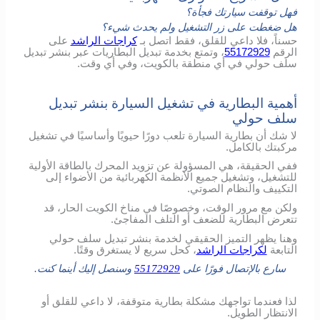
فهل توقفت سيارتك فجأة؟
هل ضغطت على زر التشغيل ولم يحدث شيء؟
حسناً، فلا داعي للقلق، فقط اتصل بـ
كراجات الراشد
على
الرقم
55172929
، وتمتع بخدمة تبديل البطاريات عبر بنشر تبديل
سلف حولي في أي منطقة بالكويت، وفي أي وقت.
أهمية البطارية في تشغيل السيارة بنشر تبديل
سلف حولي
لا شك أن بطارية السيارة تلعب دورًا حيويًا وأساسيًا في تشغيل
مركبتك بالكامل.
ففي الحقيقة، هي المسؤولة عن تزويد المحرك بالطاقة الأولية
للتشغيل، وتشغيل جميع الأنظمة الكهربائية من الأضواء إلى
التكييف والنظام الصوتي.
ولكن مع مرور الوقت، وخصوصًا في مناخ الكويت الحار، قد
تتعرض البطارية للضعف أو التلف المفاجئ.
وهنا يظهر التميز الحقيقي لخدمة بنشر تبديل سلف حولي
التابعة
لكراجات الراشد
، كحل سريع لا يستغرق وقتًا.
سارع بالإتصال فورًا على
55172929
وسنصل إليك أينما كنت.
لذا فعندما تواجهك مشكلة بطارية متوقفة، لا داعي للقلق أو
الانتظار الطويل.