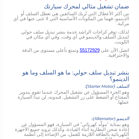
ضمان تشغيل مثالي لمحرك سيارتك
من أكثر الأعطال التي تُربك السائقين هي تعطل السلف أو
الدينمو، فهما من المكونات الأساسية التي لا غنى عنها في أي
مركبة.
لذلك، توفر كراجات الراشد خدمة بنشر تبديل سلف حولي
لتبديل السلف والدينمو في أي وقت، وفي أي مكان في
الكويت.
اتصل الآن على
55172929
وتمتع بأعلى مستوى من الدقة
والاحترافية.
بنشر تبديل سلف حولي: ما هو السلف وما هو
الدينمو؟
السلف (
):
Starter Motor
وهو الجزء المسؤول عن تشغيل المحرك عندما تقوم بتدوير
المفتاح أو الضغط على زر التشغيل. فبدونه، لن تبدأ السيارة
عملها.
الدينمو (
):
Alternator
وهو بمثابة "مولّد كهربائي" في السيارة، فهو المسؤول عن
إعادة شحن البطارية أثناء القيادة، وكذلك تزويد جميع الأجهزة
الكهربائية بالطاقة اللازمة للعمل، من الإضاءة إلى أنظمة