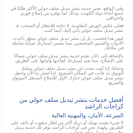
وفي الواقع، تعتبر خدمة بنشر تبديل سلف حولي الأكثر طلبًا في
جميع أنحاء دولة الكويت، وذلك لما توفره من إصلاح فوري
واحترافي.
فعلى عكس الورش التقليدية، لا حاجة للانتظار أو السحب، فـ
بنشر تبديل سلف حولي يأتي إليك أينما كنت.
ليس هذا فحسب، بل إن بنشر تبديل سلف حولي مجهّز بأحدث
الأدوات والفنيين المختصين، مما يضمن لسيارتك صيانة شاملة
في مكانك.
بالإضافة إلى ذلك، تقدم خدمة بنشر تبديل سلف حولي ضمانًا
على الإصلاح، مما يعيد لسيارتك كفاءتها وأمانها على الطريق.
وختامًا، إذا كنت تبحث عن بنشر تبديل سلف حولي يمكنك
الوثوق به، فأنت في المكان الصحيح، لذا اتصل بنا الآن واجعل
بنشر تبديل سلف حولي خيارك الأول للإصلاح المتنقل الموثوق
والسريع.
أفضل خدمات بنشر تبديل سلف حولي من
كراجات الراشد
السرعة، الأمان، والمهنية العالية
لا شيء يفسد يومك أو دربك أكثر من إطار مثقوب أو تالف على
الطريق، ولهذا، نحن في كراجات الراشد نوفر لك خدمة تبديل
تواير بنشر تبديل سلف حولي،