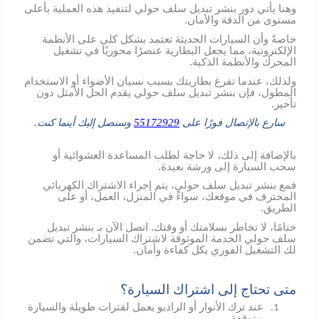
وهنا يأتي دور بنشر تبديل سلف حولي لتنفيذ هذه العملية بأعلى
مستوى من الدقة والأمان.
خاصةً وأن السيارات الحديثة تعتمد بشكل كلي على الأنظمة
الإلكترونية، مما يجعل البطارية عنصرًا محوريًا في تشغيل
المحرك والأنظمة الذكية.
ولذلك، عندما تفرغ بطاريتك بسبب نسيان الأضواء أو الاستخدام
المطول، فإن بنشر تبديل سلف حولي يقدم الحل الأمثل دون
تأخير.
سارع بالإتصال فورًا على
55172929
وسنصل إليك أينما كنت.
بالإضافة إلى ذلك، لا حاجة لطلب المساعدة العشوائية أو
سحب السيارة إلى ورشة بعيدة.
فمع بنشر تبديل سلف حولي، يتم إجراء الاشتراك الكهربائي
المحترف في موقعك، سواءً في المنزل، العمل، أو على
الطريق.
ختامًا، لا تخاطر بسلامتك أو وقتك. اتصل الآن بـ بنشر تبديل
سلف حولي الخدمة الموثوقة لاشتراك السيارات، والتي تضمن
لك التشغيل الفوري بكل كفاءة وأمان.
متى تحتاج إلى اشتراك السيارة؟
عند ترك الأنوار أو الراديو يعمل لفترات طويلة والسيارة
1.
متوقفة.