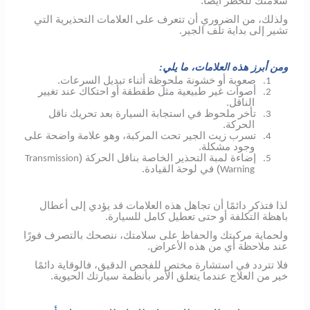
سلامتك للخطر أيضًا.
ولذلك، من الضروري أن تتعرف على العلامات التحذيرية التي
تشير إلى بداية تلف الجير.
ومن أبرز هذه العلامات، ما يلي:
صعوبة أو خشونة ملحوظة أثناء تبديل السرعات.
1.
أصوات غير طبيعية مثل طقطقة أو احتكاك عند تغيير
2.
الناقل.
تأخر ملحوظ في استجابة السيارة بعد تحريك ناقل
3.
الحركة.
تسرب زيت الجير تحت المركبة، وهو علامة واضحة على
4.
وجود مشكلة.
إضاءة لمبة التحذير الخاصة بناقل الحركة (
Transmission
5.
) في لوحة القيادة.
Warning
لذا فتذكر دائمًا أن تجاهل هذه العلامات قد يؤدي إلى أعطال
باهظة التكلفة أو حتى تعطيل كامل للسيارة.
ولحماية مركبتك والحفاظ على سلامتك، ننصحك بالتصرف فورًا
عند ملاحظة أي من هذه الأعراض.
فلا تتردد في استشارة مختص للفحص الدقيق، فالوقاية دائمًا
خير من العلاج عندما يتعلق الأمر بأنظمة سيارتك الحيوية.