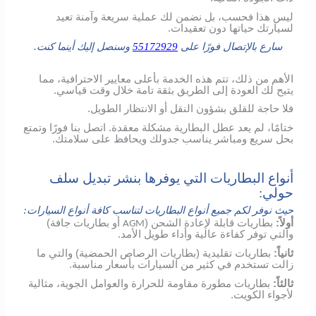
ليس هذا فحسب، بل نضمن لك عملية سريعة وآمنة تعيد
لسيارتك حياتها دون تعقيدات.
سارع بالإتصال فورًا على
55172929
وسنصل إليك أينما كنت.
الأهم من ذلك، تتم هذه الخدمة بأعلى معايير الاحترافية، مما
يتيح لك العودة إلى الطريق بثقة تامة خلال وقت قياسي.
فلا حاجة للقلق بشؤون النقل أو الانتظار الطويل.
ختامًا، لم يعد عطل البطارية مشكلة معقدة. اتصل بنا فورًا وتمتع
بحل سريع ومباشر يناسب جدولك ويحافظ على سلامتك.
أنواع البطاريات التي يوفرها بنشر تبديل سلف
حولي:
حيث نوفر لكم جميع أنواع البطاريات لتناسب كافة أنواع السيارات:
أولاً:
بطاريات قابلة لإعادة الشحن (
أو بطاريات جافة)
AGM
والتي توفر كفاءة عالية وأداء طويل الأمد.
ثانياً:
بطاريات تقليدية (بطاريات الرصاص الحمضية) والتي ما
زالت تستخدم في كثير من السيارات بأسعار مناسبة.
ثالثاً:
بطاريات مطورة مقاومة للحرارة والعوامل الجوية، مثالية
لأجواء الكويت.