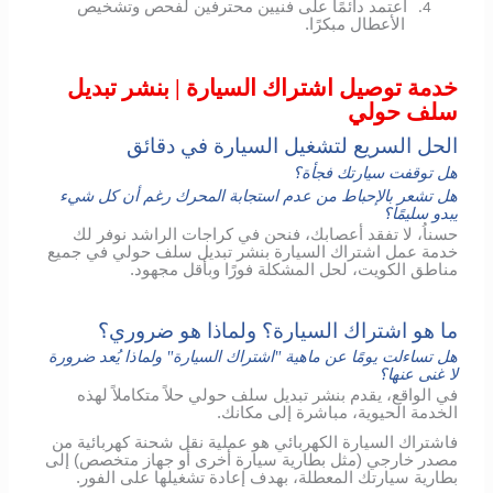
اعتمد دائمًا على فنيين محترفين لفحص وتشخيص
4.
الأعطال مبكرًا.
خدمة توصيل اشتراك السيارة | بنشر تبديل
سلف حولي
الحل السريع لتشغيل السيارة في دقائق
هل توقفت سيارتك فجأة؟
هل تشعر بالإحباط من عدم استجابة المحرك رغم أن كل شيء
يبدو سليمًا؟
حسناُ، لا تفقد أعصابك، فنحن في كراجات الراشد نوفر لك
خدمة عمل اشتراك السيارة بنشر تبديل سلف حولي في جميع
مناطق الكويت، لحل المشكلة فورًا وبأقل مجهود.
ما هو اشتراك السيارة؟ ولماذا هو ضروري؟
هل تساءلت يومًا عن ماهية "اشتراك السيارة" ولماذا يُعد ضرورة
لا غنى عنها؟
في الواقع، يقدم بنشر تبديل سلف حولي حلاً متكاملاً لهذه
الخدمة الحيوية، مباشرة إلى مكانك.
فاشتراك السيارة الكهربائي هو عملية نقل شحنة كهربائية من
مصدر خارجي (مثل بطارية سيارة أخرى أو جهاز متخصص) إلى
بطارية سيارتك المعطلة، بهدف إعادة تشغيلها على الفور.