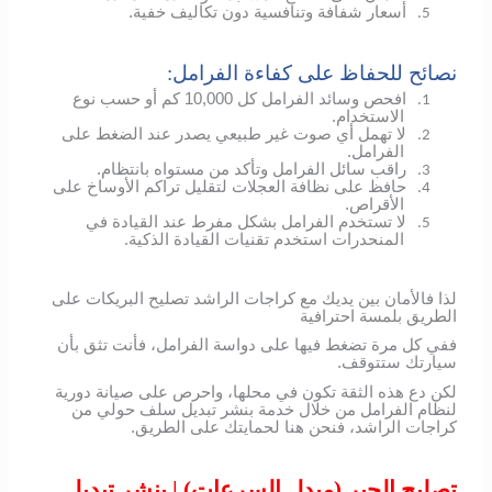
أسعار شفافة وتنافسية دون تكاليف خفية.
5.
نصائح للحفاظ على كفاءة الفرامل:
افحص وسائد الفرامل كل 10,000 كم أو حسب نوع
1.
الاستخدام.
لا تهمل أي صوت غير طبيعي يصدر عند الضغط على
2.
الفرامل.
راقب سائل الفرامل وتأكد من مستواه بانتظام.
3.
حافظ على نظافة العجلات لتقليل تراكم الأوساخ على
4.
الأقراص.
لا تستخدم الفرامل بشكل مفرط عند القيادة في
5.
المنحدرات استخدم تقنيات القيادة الذكية.
لذا فالأمان بين يديك مع كراجات الراشد تصليح البريكات على
الطريق بلمسة احترافية
ففي كل مرة تضغط فيها على دواسة الفرامل، فأنت تثق بأن
سيارتك ستتوقف.
لكن دع هذه الثقة تكون في محلها، واحرص على صيانة دورية
لنظام الفرامل من خلال خدمة بنشر تبديل سلف حولي من
كراجات الراشد، فنحن هنا لحمايتك على الطريق.
تصليح الجير (مبدل السرعات) | بنشر تبديل