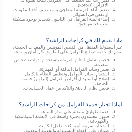
اهتزازات عند الضغط على الفرامل نتيجة تشوه في
3.
الأقراص (
).
Rotors
ضعف أداء الفرملة المفاجئ بسبب تلف أحد المكونات
4.
أو نقص في السوائل.
إضاءة لمبة الفرامل في التابلون كتحذير بوجود مشكلة
5.
يجب فحصها فورًا.
ماذا نقدم لك في كراجات الراشد؟
عبر أسطولنا المتنقل من الفنيين المؤهلين والمعدات الحديثة،
نقدم لك خدمة تصليح الفرامل على الطريق بكل أمان وسرعة:
فحص شامل لنظام الفرملة باستخدام أدوات تشخيص
1.
متقدمة.
تغيير وسائد الفرامل التالفة أو المهترئة.
2.
استبدال سائل الفرامل وتنظيف النظام بالكامل.
3.
إصلاح أو استبدال أقراص الفرامل (الراوتر) حسب
4.
الحاجة.
فحص نظام الـ
والتأكد من عمل الحساسات.
ABS
5.
لماذا تختار خدمة الفرامل من كراجات الراشد؟
خدمة طوارئ متنقلة على مدار الساعة.
1.
فنيون معتمدون بخبرة واسعة في الأنظمة الميكانيكية
2.
والكهربائية.
استجابة سريعة أينما كنت داخل الكويت.
3.
ضمان على القطع المستبدلة والخدمة المقدمة.
4.