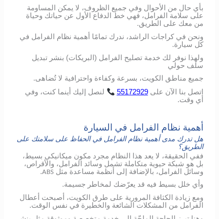
بأي حال من الأحوال وفي جميع الظروف، لا يمكن المساومة
على سلامة الفرامل، فهي خط الدفاع الأول عن حياتك وحياة
من معك على الطريق.
ونحن في كراجات الراشد، ندرك تمامًا أهمية نظام الفرامل في
كل سيارة.
ولهذا نوفر لك خدمة تصليح الفرامل (البريكات) بنشر تبديل
سلف حولي
جميع مناطق الكويت، بسرعة وكفاءة واحترافية لا تُضاهى.
اتصل
بنا
الآن
على
55172929
لنصل
إليك
أينما
كنت،
وفي
أي
وقت
.
أهمية نظام الفرامل في السيارة
هل تدرك مدى أهمية نظام الفرامل في الحفاظ على سلامتك على
الطريق؟
ففي الحقيقة، لا يعد هذا النظام مجرد مكون ميكانيكي بسيط،
بل هو شبكة حيوية متكاملة تشمل وسائد الفرامل، والأقراص،
وسائل الفرامل، بالإضافة إلى أنظمة مساعدة مثل
.
ABS
وأي خلل بسيط فيه قد يعرّضك لمخاطر جسيمة.
ومع زيادة الكثافة المرورية على طرق الكويت، أصبحت أعطال
الفرامل من المشكلات الشائعة والخطيرة في نفس الوقت.
وهنا تبرز الحاجة الملحّة إلى خدمة متخصصة وموثوقة مثل بنشر