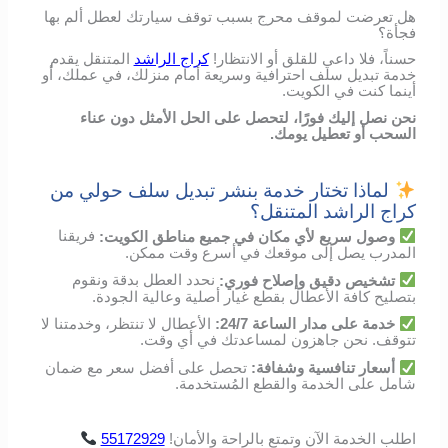
هل تعرضت لموقف محرج بسبب توقف سيارتك لعطل ألم بها
فجأة؟
حسناً، فلا داعي للقلق أو الانتظار!
كراج الراشد
المتنقل يقدم
خدمة تبديل سلف احترافية وسريعة أمام منزلك، في عملك، أو
أينما كنت في الكويت.
نحن نصل إليك فورًا، لتحصل على الحل الأمثل دون عناء
السحب أو تعطيل يومك.
لماذا تختار خدمة بنشر تبديل سلف حولي من
كراج الراشد المتنقل؟
وصول
سريع
لأي
مكان
في
جميع مناطق الكويت
:
فريقنا
المدرب
يصل
إلى
موقعك
في
أسرع
وقت
ممكن
.
تشخيص
دقيق
وإصلاح
فوري
:
نحدد
العطل
بدقة
ونقوم
بتصليح
كافة الأعطال
بقطع
غيار
أصلية
وعالية
الجودة
.
خدمة
على
مدار
الساعة
24/7:
الأعطال
لا
تنتظر،
وخدمتنا
لا
تتوقف
.
نحن
جاهزون
لمساعدتك
في
أي
وقت
.
أسعار
تنافسية
وشفافة
:
تحصل
على
أفضل
سعر
مع
ضمان
شامل
على
الخدمة
والقطع
المُستخدمة
.
اطلب
الخدمة
الآن
وتمتع
بالراحة
والأمان
!
55172929