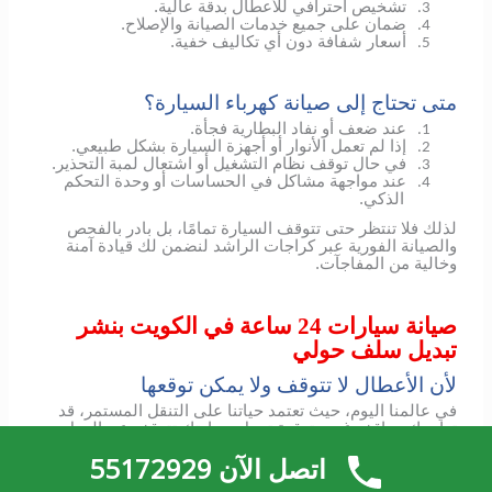
تشخيص احترافي للأعطال بدقة عالية.
3.
ضمان على جميع خدمات الصيانة والإصلاح.
4.
أسعار شفافة دون أي تكاليف خفية.
5.
متى تحتاج إلى صيانة كهرباء السيارة؟
عند ضعف أو نفاد البطارية فجأة.
1.
إذا لم تعمل الأنوار أو أجهزة السيارة بشكل طبيعي.
2.
في حال توقف نظام التشغيل أو اشتعال لمبة التحذير.
3.
عند مواجهة مشاكل في الحساسات أو وحدة التحكم
4.
الذكي.
لذلك فلا تنتظر حتى تتوقف السيارة تمامًا، بل بادر بالفحص
والصيانة الفورية عبر كراجات الراشد لنضمن لك قيادة آمنة
وخالية من المفاجآت.
صيانة سيارات 24 ساعة في الكويت بنشر
تبديل سلف حولي
لأن الأعطال لا تتوقف ولا يمكن توقعها
في عالمنا اليوم، حيث تعتمد حياتنا على التنقل المستمر، قد
تواجهك مواقف غير متوقعة تجعل سيارتك تتوقف عن العمل
فجأة.
اتصل الآن 55172929
سواءً كنت في طريقك إلى العمل، أو في منتصف رحلة عائلية