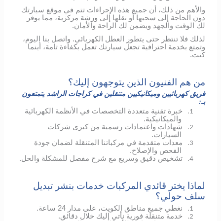
والأهم من ذلك، أن جميع هذه الإجراءات تتم في موقع سيارتك
دون الحاجة إلى سحبها أو نقلها إلى ورشة مركزية، مما يوفر
لك الوقت والجهد ويضمن لك الراحة والأمان.
لذلك فلا تنتظر حتى يتطور العطل الكهربائي.
واتصل بنا اليوم،
وتمتع بخدمة احترافية تجعل سيارتك تعمل بكفاءة تامة، أينما
كنت.
من هم الفنيون الذين يتوجهون إليك؟
فريق كهربائيين وميكانيكيين متنقلين في كراجات الراشد يتمتعون
بـ:
خبرة تقنية متعددة التخصصات في الأنظمة الكهربائية
1.
والميكانيكية.
شهادات واعتمادات رسمية من كبرى شركات
2.
السيارات.
معدات متقدمة في مركباتنا المتنقلة لضمان جودة
3.
الفحص والإصلاح.
تشخيص دقيق وسريع مع شرح مفصل للمشكلة والحل.
4.
لماذا يختر قائدي المركبات خدمات بنشر تبديل
سلف حولي؟
نغطي جميع مناطق الكويت، على مدار 24 ساعة.
1.
خدمة متنقلة فورية نأتي إليك خلال دقائق.
2.