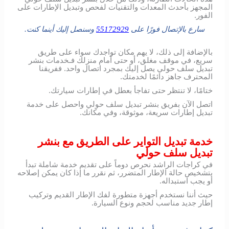
المجهز بأحدث المعدات والتقنيات لفحص وتبديل الإطارات على
الفور.
سارع بالإتصال فورًا على
55172929
وسنصل إليك أينما كنت.
بالإضافة إلى ذلك، لا يهم مكان تواجدك سواء على طريق
سريع، في موقف مغلق، أو حتى أمام منزلك فـخدمات بنشر
تبديل سلف حولي يصل إليك بمجرد اتصال واحد. ففريقنا
المحترف جاهز دائمًا لخدمتك.
ختامًا، لا تنتظر حتى تفاجأ بعطل في إطارات سيارتك.
اتصل الآن بفريق بنشر تبديل سلف حولي واحصل على خدمة
تبديل إطارات سريعة، موثوقة، وفي مكانك.
خدمة تبديل التواير على الطريق مع بنشر
تبديل سلف حولي
في كراجات الراشد نحرص دوماً على تقديم خدمة شاملة تبدأ
بتشخيص حالة الإطار المتضرر، ثم نقرر ما إذا كان يمكن إصلاحه
أو يجب استبداله.
حيث أننا نستخدم أجهزة متطورة لفك الإطار القديم وتركيب
إطار جديد مناسب لحجم ونوع السيارة.