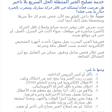
خدمة تصليح الجير المتنقلة الحل السريع بلا تأخير
هل تعرضت فجأة لمشكلة في ناقل حركة سيارتك وشعرت بالحيرة
حيال ما يجب فعله؟
حسناً
، فلا داعي للقلق بعد الآن، فنحن نقدم لك حلاً سريعًا
ومتخصصًا يصل إليك أينما كنت.
حيث نحرص على توفير خدمة صيانة وإصلاح ناقل الحركة
(الجير) مباشرة في موقعك، سواء أكنت في المنزل، العمل، أو
حتى في مواقع بعيدة.
ففريقنا الفني المدرب يصل مجهزًا بأحدث أجهزة التشخيص
الإلكترونية لتحديد سبب العطل بدقة وسرعة.
فمن خلال فحص شامل ودقيق، نتمكن من التعامل مع أبرز
المشاكل الشائعة.
ومنها ما يلي:
تآكل أو كسر التروس الداخلية.
1.
تسرب زيت الجير وما ينتج عنه من احتكاك وتلف.
2.
الأعطال الإلكترونية في وحدة التحكم (
).
TCM
3.
اختلال معايرة ناقل الحركة الأوتوماتيكي.
4.
والأهم من ذلك، أننا نتعامل مع معظم هذه الأعطال
5.
ميدانيًا بفضل معداتنا الاحترافية وخبرة فريقنا.
وهذا يعني توفيرًا كبيرًا للوقت والجهد، وتجنبًا لمشقة
6.
نقل سيارتك إلى ورشة تقليدية.
ختامًا، لم يعد إصلاح الجير يحتاج إلى تأخير أو تعقيد.
7.