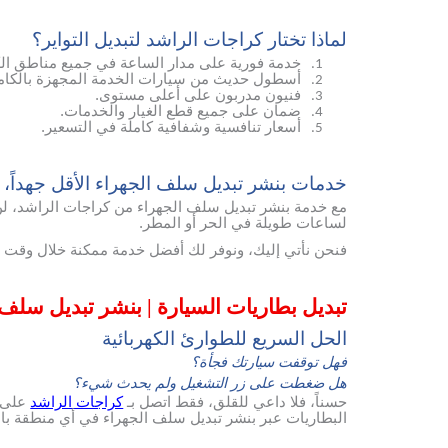
لماذا تختار كراجات الراشد لتبديل التواير؟
خدمة فورية على مدار الساعة في جميع مناطق ال
1.
أسطول حديث من سيارات الخدمة المجهزة بالكام
2.
فنيون مدربون على أعلى مستوى.
3.
ضمان على جميع قطع الغيار والخدمات.
4.
أسعار تنافسية وشفافية كاملة في التسعير.
5.
خدمات بنشر تبديل سلف الجهراء الأقل جهداً، وال
مع خدمة بنشر تبديل سلف الجهراء من كراجات الراشد، لن تح
لساعات طويلة في الحر أو المطر.
فنحن نأتي إليك، ونوفر لك أفضل خدمة ممكنة خلال وقت ق
تبديل بطاريات السيارة | بنشر تبديل سلف
الحل السريع للطوارئ الكهربائية
فهل توقفت سيارتك فجأة؟
هل ضغطت على زر التشغيل ولم يحدث شيء؟
حسناً، فلا داعي للقلق، فقط اتصل بـ
كراجات الراشد
على 
البطاريات عبر بنشر تبديل سلف الجهراء في أي منطقة با