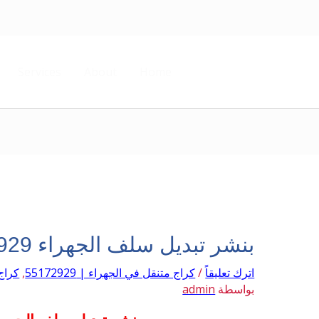
Services
About
Home
بنشر تبديل سلف الجهراء 55172929
اترك تعليقاً
/
كراج متنقل في الجهراء | 55172929
,
كراج م
بواسطة
admin