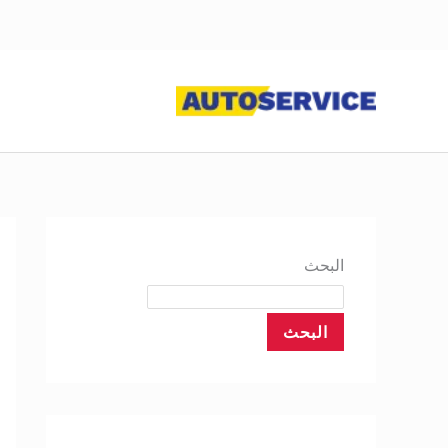
خطي
لى
لمحتوى
البحث
البحث