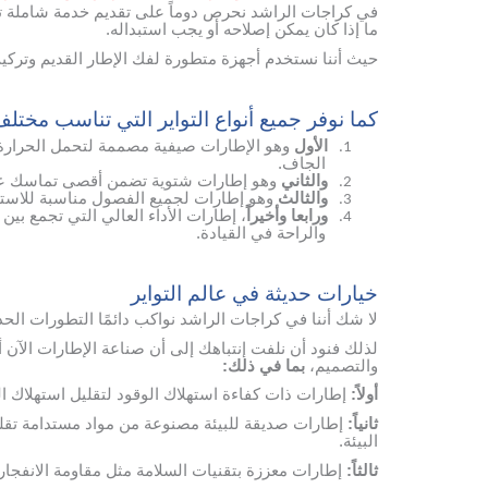
في كراجات الراشد نحرص دوماً على تقديم خدمة شاملة تبد
ما إذا كان يمكن إصلاحه أو يجب استبداله.
حيث أننا نستخدم أجهزة متطورة لفك الإطار القديم وترك
كما نوفر جميع أنواع التواير التي تناسب مختل
الأول
وهو الإطارات صيفية مصممة لتحمل الحرارة ا
1.
الجاف.
والثاني
وهو إطارات شتوية تضمن أقصى تماسك على 
2.
والثالث
وهو إطارات لجميع الفصول مناسبة للاستخ
3.
ورابعا وأخيراً
، إطارات الأداء العالي التي تجمع بين
4.
والراحة في القيادة.
خيارات حديثة في عالم التواير
لا شك أننا في كراجات الراشد نواكب دائمًا التطورات الح
لذلك فنود أن نلفت إنتباهك إلى أن صناعة الإطارات الآن 
والتصميم،
بما في ذلك:
أولاً:
إطارات ذات كفاءة استهلاك الوقود لتقليل استهلاك الب
ثانياً:
إطارات صديقة للبيئة مصنوعة من مواد مستدامة تقلل
البيئة.
ثالثاً:
إطارات معززة بتقنيات السلامة مثل مقاومة الانفجار 