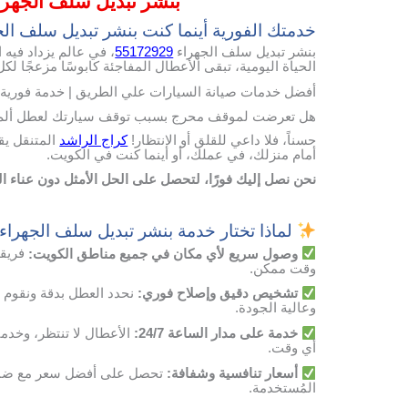
بنشر تبديل سلف الجهراء 72929
خدمتك الفورية أينما كنت بنشر تبديل سلف الج
بنشر تبديل سلف الجهراء
55172929
، في عالم يزداد فيه 
الحياة اليومية، تبقى الأعطال المفاجئة كابوسًا مزعجًا ل
أفضل خدمات صيانة السيارات علي الطريق | خدمة فورية 
هل تعرضت لموقف محرج بسبب توقف سيارتك لعطل ألم ب
حسناً، فلا داعي للقلق أو الانتظار!
كراج الراشد
المتنقل يق
أمام منزلك، في عملك، أو أينما كنت في الكويت.
نحن نصل إليك فورًا، لتحصل على الحل الأمثل دون عناء 
لماذا تختار خدمة بنشر تبديل سلف الجهراء
وصول
سريع
لأي
مكان
في
جميع مناطق الكويت
:
فريقن
وقت
ممكن
.
تشخيص
دقيق
وإصلاح
فوري
:
نحدد
العطل
بدقة
ونقوم
وعالية
الجودة
.
خدمة
على
مدار
الساعة
24/7:
الأعطال
لا
تنتظر،
وخدمت
أي
وقت
.
أسعار
تنافسية
وشفافة
:
تحصل
على
أفضل
سعر
مع
ضم
المُستخدمة
.