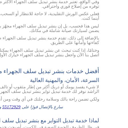
وفي الواقع، تعتبر خدمة بنشر تبديل سلف الجهراء الأكثر طل
توفره من إصلاح فوري واحترافي.
فعلى عكس الورش التقليدية، لا حاجة للانتظار أو السحب، 
أينما كنت.
ليس هذا فحسب، بل إن بنشر تبديل سلف الجهراء مجهّز بأ
يضمن لسيارتك صيانة شاملة في مكانك.
بالإضافة إلى ذلك، تقدم خدمة بنشر تبديل سلف الجهراء ضم
كفاءتها وأمانها على الطريق.
وختامًا، إذا كنت تبحث عن بنشر تبديل سلف الجهراء يمكنك
اتصل بنا الآن واجعل بنشر تبديل سلف الجهراء خيارك الأول
أفضل خدمات بنشر تبديل سلف الجهراء م
السرعة، الأمان، والمهنية العالية
لا شيء يفسد يومك أو دربك أكثر من إطار مثقوب أو تالف
الراشد نوفر لك خدمة تبديل تواير بنشر تبديل سلف الجهرا
ولكي تضمن راحة بالك وسلامة رحلتك في أي وقت ومن أي
سارع بالإتصال فورًا على
55172929
وس
لماذا خدمة تبديل التواير مع بنشر تبديل سلف 
في ظل الظروف الجوية الصعبة في الكويت، أصبحت خدمة تب