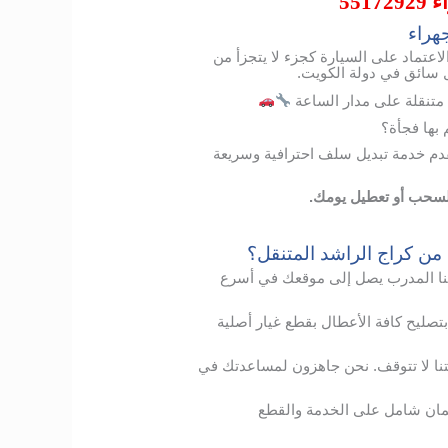
551
هراء
الاعتماد على السيارة كجزء لا يتجزأ من
كل سائق في دولة الكويت.
متنقلة على مدار الساعة
ها فجأة؟
دم خدمة تبديل سلف احترافية وسريعة
السحب أو تعطيل يومك.
 من كراج الراشد المتنقل؟
ا
المدرب
يصل
إلى
موقعك
في
أسرع
بتصليح
كافة الأعطال
بقطع
غيار
أصلية
نا
لا
تتوقف
.
نحن
جاهزون
لمساعدتك
في
ان
شامل
على
الخدمة
والقطع