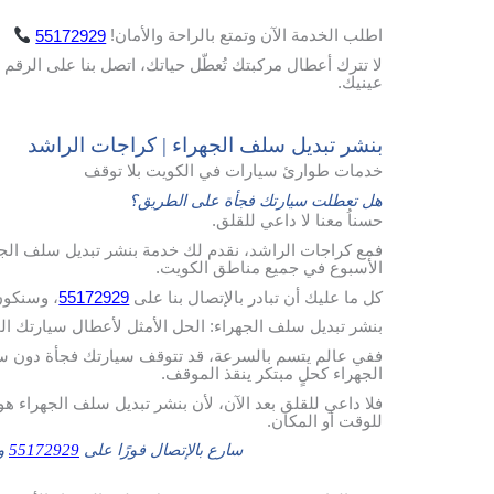
اطلب
الخدمة
الآن
وتمتع
بالراحة
والأمان
!
55172929
لا تترك أعطال مركبتك تُعطّل حياتك، اتصل بنا على الرقم 
عينيك.
بنشر تبديل سلف الجهراء | كراجات الراشد
خدمات طوارئ سيارات في الكويت بلا توقف
هل تعطلت سيارتك فجأة على الطريق؟
حسناُ معنا لا داعي للقلق.
فمع كراجات الراشد، نقدم لك خدمة بنشر تبديل سلف الجه
الأسبوع في جميع مناطق الكويت.
كل ما عليك أن تبادر بالإتصال بنا على
55172929
، وسنكون
بنشر تبديل سلف الجهراء: الحل الأمثل لأعطال سيارتك ا
ففي عالم يتسم بالسرعة، قد تتوقف سيارتك فجأة دون ساب
الجهراء كحلٍ مبتكر ينقذ الموقف.
فلا داعي للقلق بعد الآن، لأن بنشر تبديل سلف الجهراء هو 
للوقت أو المكان.
سارع بالإتصال فورًا على
55172929
وس