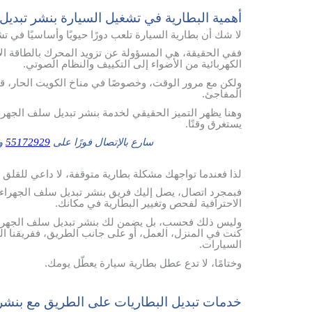
أهمية البطارية في تشغيل السيارة بنشر تبديل
لا شك أن بطارية السيارة تلعب دورًا حيويًا وأساسيًا في ت
ففي الحقيقة، هي المسؤولة عن تزويد المحرك بالطاقة الأ
الكهربائية من الأضواء إلى التكييف والنظام الصوتي.
ولكن مع مرور الوقت، وخصوصًا في مناخ الكويت الحار، ق
المفاجئ.
وهنا يظهر التميز الحقيقي لخدمة بنشر تبديل سلف الجهراء
يستغرق وقتًا.
سارع بالإتصال فورًا على
55172929
وس
لذا فعندما تواجهك مشكلة بطارية متوقفة، لا داعي للقلق أو
فبمجرد اتصال، يصل إليك فريق بنشر تبديل سلف الجهراء مز
الاحترافية لفحص وتغيير البطارية في مكانك.
وليس ذلك فحسب، بل يضمن لك بنشر تبديل سلف الجهراء خد
كنت في المنزل، العمل، أو على جانب الطريق، ففريقنا الف
السيارات.
وختامًا، لا تدع عطل بطارية سيارة يعطّل يومك.
خدمات تبديل البطاريات على الطريق مع بنشر