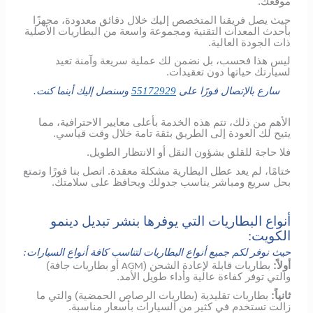
موقعك.
حيث يصل فريقنا المتخصص إليك خلال دقائق معدودة، مجهزًا
بأحدث المعدات التقنية ومجموعة واسعة من البطاريات الأصلية
ذات الجودة العالية.
ليس هذا فحسب، بل نضمن لك عملية سريعة وآمنة تعيد
لسيارتك حياتها دون تعقيدات.
سارع بالإتصال فورًا على
55172929
وسنصل إليك أينما كنت.
الأهم من ذلك، تتم هذه الخدمة بأعلى معايير الاحترافية، مما
يتيح لك العودة إلى الطريق بثقة تامة خلال وقت قياسي.
فلا حاجة للقلق بشؤون النقل أو الانتظار الطويل.
ختامًا، لم يعد عطل البطارية مشكلة معقدة. اتصل بنا فورًا وتمتع
بحل سريع ومباشر يناسب جدولك ويحافظ على سلامتك.
أنواع البطاريات التي يوفرها بنشر تبديل دينمو
الكويت:
حيث نوفر لكم جميع أنواع البطاريات لتناسب كافة أنواع السيارات:
أولاً:
بطاريات قابلة لإعادة الشحن (
أو بطاريات جافة)
AGM
والتي توفر كفاءة عالية وأداء طويل الأمد.
ثانياً:
بطاريات تقليدية (بطاريات الرصاص الحمضية) والتي ما
زالت تستخدم في كثير من السيارات بأسعار مناسبة.