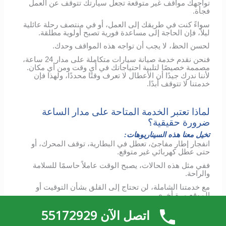
تواجهك مواقف غير متوقعة تجعل سيارتك تتوقف عن العمل
فجأة.
سواءً كنت في طريقك إلى العمل، أو في منتصف رحلة عائلية
ليلاً، فإن الحاجة إلى مساعدة فورية تصبح أولوية مطلقة.
لحسن الحظ، لا يجب أن تواجه هذه المواقف وحدك.
فنحن نقدم خدمة صيانة سيارات متكاملة على مدار 24 ساعة،
مصممة خصيصًا لتلبية احتياجاتك في أي وقت ومن أي مكان.
لأننا ندرك جيدًا أن الأعطال لا تعرف وقتًا محددًا، ولهذا فإن
خدمتنا لا تتوقف أبدًا.
لماذا تعتبر الخدمة المتاحة على مدار الساعة
ضرورة حقيقية؟
تخيل معنا هذه السيناريوهات:
انفجار إطار مفاجئ، تعطل في البطارية، توقف المحرك، أو
حتى عطل كهربائي غير متوقع.
ففي مثل هذه الحالات، يصبح الوقت عاملاً حاسمًا للسلامة
والراحة.
مع خدمتنا الشاملة، لن تحتاج إلى القلق بشأن التوقيت أو
الموقع مرة أخرى.
كما أن فريقنا المختص يغطي جميع مناطق الكويت على مدار
اتصل الآن 55172929
الساعة طوال أيام الأسبوع، ويصل إليك مستعدًا تمامًا لتشخيص
المشكلة وإصلاحها في الحال.