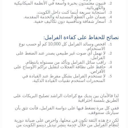
فنيون معتمدون بخبرة واسعة في الأنظمة الميكانيكية
2.
والكهربائية.
استجابة سريعة أينما كنت داخل الكويت.
3.
ضمان على القطع المستبدلة والخدمة المقدمة.
4.
أسعار شفافة وتنافسية دون تكاليف خفية.
5.
نصائح للحفاظ على كفاءة الفرامل:
افحص وسائد الفرامل كل 10,000 كم أو حسب نوع
1.
الاستخدام.
لا تهمل أي صوت غير طبيعي يصدر عند الضغط على
2.
الفرامل.
راقب سائل الفرامل وتأكد من مستواه بانتظام.
3.
حافظ على نظافة العجلات لتقليل تراكم الأوساخ على
4.
الأقراص.
لا تستخدم الفرامل بشكل مفرط عند القيادة في
5.
المنحدرات استخدم تقنيات القيادة الذكية.
لذا فالأمان بين يديك مع كراجات الراشد تصليح البريكات على
الطريق بلمسة احترافية
ففي كل مرة تضغط فيها على دواسة الفرامل، فأنت تثق بأن
سيارتك ستتوقف.
لكن دع هذه الثقة تكون في محلها، واحرص على صيانة دورية
لنظام الفرامل من خلال خدمة بنشر تبديل دينمو الكويت من