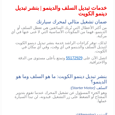
خدمات تبديل السلف والدينمو | بنشر تبديل
دينمو الكويت
ضمان تشغيل مثالي لمحرك سيارتك
من أكثر الأعطال التي تُربك السائقين هي تعطل السلف أو
الدينمو، فهما من المكونات الأساسية التي لا غنى عنها في أي
مركبة.
لذلك، توفر كراجات الراشد خدمة بنشر تبديل دينمو الكويت
لتبديل السلف والدينمو في أي وقت، وفي أي مكان في
الكويت.
اتصل الآن على
55172929
وتمتع بأعلى مستوى من الدقة
والاحترافية.
بنشر تبديل دينمو الكويت: ما هو السلف وما هو
الدينمو؟
السلف (
):
Starter Motor
وهو الجزء المسؤول عن تشغيل المحرك عندما تقوم بتدوير
المفتاح أو الضغط على زر التشغيل. فبدونه، لن تبدأ السيارة
عملها.
الدينمو (
):
Alternator