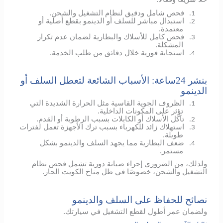
فحص شامل ودقيق لنظام التشغيل والشحن.
1.
استبدال مباشر للسلف أو الدينمو بقطع أصلية أو
2.
معتمدة.
فحص كامل للأسلاك والبطارية لضمان عدم تكرار
3.
المشكلة.
استجابة فورية خلال دقائق من طلب الخدمة.
4.
بنشر 24ساعة: الأسباب الشائعة لتعطل السلف أو
الدينمو
الظروف الجوية القاسية مثل الحرارة الشديدة التي
1.
تؤثر على المكونات الداخلية.
تآكل الأسلاك أو الكابلات بسبب الرطوبة أو القدم.
2.
استهلاك زائد للكهرباء بسبب ترك الأجهزة تعمل لفترات
3.
طويلة.
ضعف البطارية مما يجهد السلف والدينمو بشكل
4.
مستمر.
ولذلك، من الضروري إجراء صيانة دورية تشمل فحص نظام
التشغيل والشحن، خصوصًا في ظل مناخ الكويت الحار.
نصائح للحفاظ على السلف والدينمو
ولضمان عمر أطول لقطع التشغيل في سيارتك.