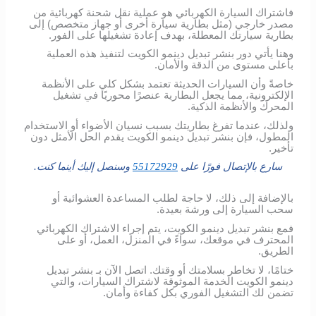
فاشتراك السيارة الكهربائي هو عملية نقل شحنة كهربائية من
مصدر خارجي (مثل بطارية سيارة أخرى أو جهاز متخصص) إلى
بطارية سيارتك المعطلة، بهدف إعادة تشغيلها على الفور.
وهنا يأتي دور بنشر تبديل دينمو الكويت لتنفيذ هذه العملية
بأعلى مستوى من الدقة والأمان.
خاصةً وأن السيارات الحديثة تعتمد بشكل كلي على الأنظمة
الإلكترونية، مما يجعل البطارية عنصرًا محوريًا في تشغيل
المحرك والأنظمة الذكية.
ولذلك، عندما تفرغ بطاريتك بسبب نسيان الأضواء أو الاستخدام
المطول، فإن بنشر تبديل دينمو الكويت يقدم الحل الأمثل دون
تأخير.
سارع بالإتصال فورًا على
55172929
وسنصل إليك أينما كنت.
بالإضافة إلى ذلك، لا حاجة لطلب المساعدة العشوائية أو
سحب السيارة إلى ورشة بعيدة.
فمع بنشر تبديل دينمو الكويت، يتم إجراء الاشتراك الكهربائي
المحترف في موقعك، سواءً في المنزل، العمل، أو على
الطريق.
ختامًا، لا تخاطر بسلامتك أو وقتك. اتصل الآن بـ بنشر تبديل
دينمو الكويت الخدمة الموثوقة لاشتراك السيارات، والتي
تضمن لك التشغيل الفوري بكل كفاءة وأمان.