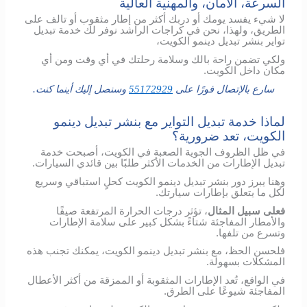
السرعة، الأمان، والمهنية العالية
لا شيء يفسد يومك أو دربك أكثر من إطار مثقوب أو تالف على
الطريق، ولهذا، نحن في كراجات الراشد نوفر لك خدمة تبديل
تواير بنشر تبديل دينمو الكويت،
ولكي تضمن راحة بالك وسلامة رحلتك في أي وقت ومن أي
مكان داخل الكويت.
سارع بالإتصال فورًا على
55172929
وسنصل إليك أينما كنت.
لماذا خدمة تبديل التواير مع بنشر تبديل دينمو
الكويت، تعد ضرورية؟
في ظل الظروف الجوية الصعبة في الكويت، أصبحت خدمة
تبديل الإطارات من الخدمات الأكثر طلبًا بين قائدي السيارات.
وهنا يبرز دور بنشر تبديل دينمو الكويت كحلٍ استباقي وسريع
لكل ما يتعلق بإطارات سيارتك.
فعلى سبيل المثال
، تؤثر درجات الحرارة المرتفعة صيفًا
والأمطار المفاجئة شتاءً بشكل كبير على سلامة الإطارات
وتسرع من تلفها.
فلحسن الحظ، مع بنشر تبديل دينمو الكويت، يمكنك تجنب هذه
المشكلات بسهولة.
في الواقع، تُعد الإطارات المثقوبة أو الممزقة من أكثر الأعطال
المفاجئة شيوعًا على الطرق.