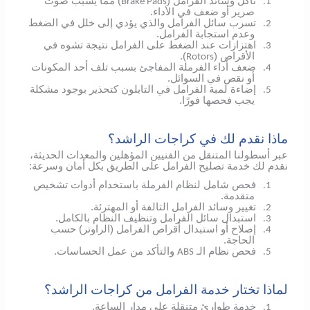
تآكل وسائد الفرامل (
) مما يسبب صوت
Brake Pads
1.
صرير أو ضعف في الأداء.
تسرب سائل الفرامل والذي يؤدي إلى خلل في الضغط
2.
وعدم استجابة الفرامل.
اهتزازات عند الضغط على الفرامل نتيجة تشوه في
3.
الأقراص (
).
Rotors
ضعف أداء الفرملة المفاجئ بسبب تلف أحد المكونات
4.
أو نقص في السوائل.
إضاءة لمبة الفرامل في التابلون كتحذير بوجود مشكلة
5.
يجب فحصها فورًا.
ماذا نقدم لك في كراجات الراشد؟
عبر أسطولنا المتنقل من الفنيين المؤهلين والمعدات الحديثة،
نقدم لك خدمة تصليح الفرامل على الطريق بكل أمان وسرعة:
فحص شامل لنظام الفرملة باستخدام أدوات تشخيص
1.
متقدمة.
تغيير وسائد الفرامل التالفة أو المهترئة.
2.
استبدال سائل الفرامل وتنظيف النظام بالكامل.
3.
إصلاح أو استبدال أقراص الفرامل (الراوتر) حسب
4.
الحاجة.
فحص نظام الـ
والتأكد من عمل الحساسات.
ABS
5.
لماذا تختار خدمة الفرامل من كراجات الراشد؟
خدمة طوارئ متنقلة على مدار الساعة.
1.