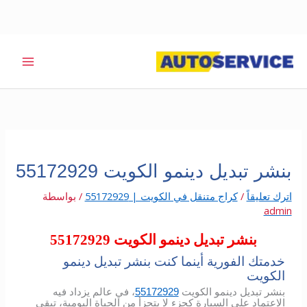
خطي
لى
لمحتوى
بنشر تبديل دينمو الكويت 55172929
اترك تعليقاً
/
كراج متنقل في الكويت | 55172929
/ بواسطة
admin
بنشر تبديل دينمو الكويت 55172929
خدمتك الفورية أينما كنت بنشر تبديل دينمو
الكويت
بنشر تبديل دينمو الكويت
55172929
، في عالم يزداد فيه
الاعتماد على السيارة كجزء لا يتجزأ من الحياة اليومية، تبقى