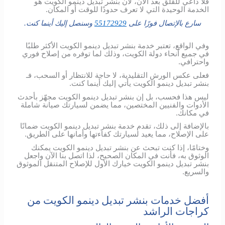
فلا داعي للقلق بعد الآن، لأن بنشر تبديل دينمو الكويت هو
الخدمة الوحيدة التي لا تعرف حدودًا للوقت أو المكان.
سارع بالإتصال فورًا على
55172929
وسنصل إليك أينما كنت.
وفي الواقع، تعتبر خدمة بنشر تبديل دينمو الكويت الأكثر طلبًا
في جميع أنحاء دولة الكويت، وذلك لما توفره من إصلاح فوري
واحترافي.
فعلى عكس الورش التقليدية، لا حاجة للانتظار أو السحب، فـ
بنشر تبديل دينمو الكويت يأتي إليك أينما كنت.
ليس هذا فحسب، بل إن بنشر تبديل دينمو الكويت مجهّز بأحدث
الأدوات والفنيين المختصين، مما يضمن لسيارتك صيانة شاملة
في مكانك.
بالإضافة إلى ذلك، تقدم خدمة بنشر تبديل دينمو الكويت ضمانًا
على الإصلاح، مما يعيد لسيارتك كفاءتها وأمانها على الطريق.
وختامًا، إذا كنت تبحث عن بنشر تبديل دينمو الكويت يمكنك
الوثوق به، فأنت في المكان الصحيح، لذا اتصل بنا الآن واجعل
بنشر تبديل دينمو الكويت خيارك الأول للإصلاح المتنقل الموثوق
والسريع.
أفضل خدمات بنشر تبديل دينمو الكويت من
كراجات الراشد