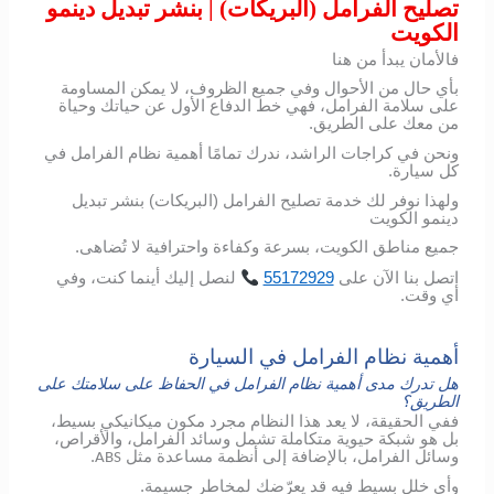
تصليح الفرامل (البريكات) | بنشر تبديل دينمو
الكويت
فالأمان يبدأ من هنا
بأي حال من الأحوال وفي جميع الظروف، لا يمكن المساومة
على سلامة الفرامل، فهي خط الدفاع الأول عن حياتك وحياة
من معك على الطريق.
ونحن في كراجات الراشد، ندرك تمامًا أهمية نظام الفرامل في
كل سيارة.
ولهذا نوفر لك خدمة تصليح الفرامل (البريكات) بنشر تبديل
دينمو الكويت
جميع مناطق الكويت، بسرعة وكفاءة واحترافية لا تُضاهى.
اتصل
بنا
الآن
على
55172929
لنصل
إليك
أينما
كنت،
وفي
أي
وقت
.
أهمية نظام الفرامل في السيارة
هل تدرك مدى أهمية نظام الفرامل في الحفاظ على سلامتك على
الطريق؟
ففي الحقيقة، لا يعد هذا النظام مجرد مكون ميكانيكي بسيط،
بل هو شبكة حيوية متكاملة تشمل وسائد الفرامل، والأقراص،
وسائل الفرامل، بالإضافة إلى أنظمة مساعدة مثل
.
ABS
وأي خلل بسيط فيه قد يعرّضك لمخاطر جسيمة.