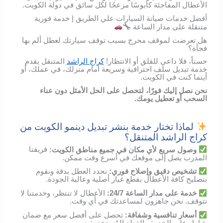
الأعطال المفاجئة كابوسًا مزعجًا لكل سائق في دولة الكويت.
أفضل خدمات صيانة السيارات علي الطريق | خدمة فورية
متنقلة على مدار الساعة
هل تعرضت لموقف محرج بسبب توقف سيارتك لعطل ألم بها
فجأة؟
حسناً، فلا داعي للقلق أو الانتظار!
كراج الراشد
المتنقل يقدم
خدمة تبديل سلف احترافية وسريعة أمام منزلك، في عملك، أو
أينما كنت في الكويت.
نحن نصل إليك فورًا، لتحصل على الحل الأمثل دون عناء
السحب أو تعطيل يومك.
لماذا تختار خدمة بنشر تبديل دينمو الكويت من
كراج الراشد المتنقل؟
وصول
سريع
لأي
مكان
في
جميع مناطق الكويت
:
فريقنا
المدرب
يصل
إلى
موقعك
في
أسرع
وقت
ممكن
.
تشخيص
دقيق
وإصلاح
فوري
:
نحدد
العطل
بدقة
ونقوم
بتصليح
كافة الأعطال
بقطع
غيار
أصلية
وعالية
الجودة
.
خدمة
على
مدار
الساعة
24/7:
الأعطال
لا
تنتظر،
وخدمتنا
لا
تتوقف
.
نحن
جاهزون
لمساعدتك
في
أي
وقت
.
أسعار
تنافسية
وشفافة
:
تحصل
على
أفضل
سعر
مع
ضمان