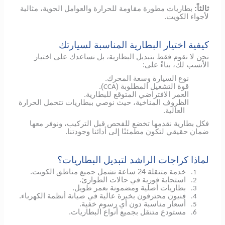
ثالثاً:
بطاريات مطورة مقاومة للحرارة والعوامل الجوية، مثالية
لأجواء الكويت.
كيفية اختيار البطارية المناسبة لسيارتك
نحن لا نقوم فقط بتبديل البطارية، بل نساعدك على اختيار
الأنسب لك، بناءً على:
نوع السيارة وسعة المحرك.
قوة التشغيل المطلوبة (
).
CCA
العمر الافتراضي المتوقع للبطارية.
الظروف المناخية، حيث نوصي ببطاريات تتحمل الحرارة
العالية.
فكل بطارية نقدمها تخضع للفحص قبل التركيب، ونوفر معها
ضمان حقيقي لتكون مطمئنًا إلى أدائنا وجودتنا.
لماذا كراجات الراشد لتبديل البطاريات؟
خدمة متنقلة 24 ساعة تشمل جميع مناطق الكويت.
1.
استجابة فورية في حالات الطوارئ.
2.
بطاريات أصلية ومضمونة بعمر طويل.
3.
فنيون محترفون بخبرة عالية في صيانة أنظمة الكهرباء.
4.
أسعار مناسبة دون أي رسوم خفية.
5.
مستودع متنقل بجميع أنواع البطاريات.
6.