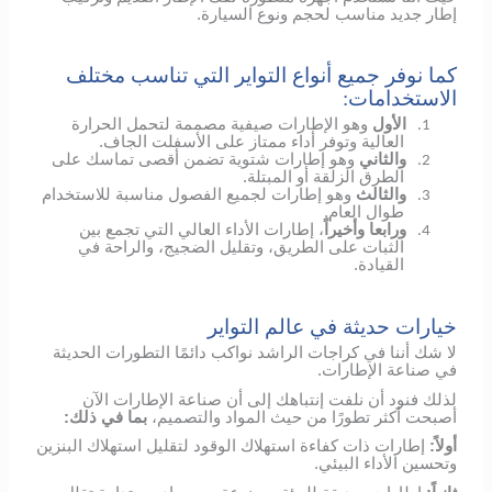
إطار جديد مناسب لحجم ونوع السيارة.
كما نوفر جميع أنواع التواير التي تناسب مختلف
الاستخدامات:
الأول
وهو الإطارات صيفية مصممة لتحمل الحرارة
1.
العالية وتوفر أداء ممتاز على الأسفلت الجاف.
والثاني
وهو إطارات شتوية تضمن أقصى تماسك على
2.
الطرق الزلقة أو المبتلة.
والثالث
وهو إطارات لجميع الفصول مناسبة للاستخدام
3.
طوال العام.
ورابعا وأخيراً
، إطارات الأداء العالي التي تجمع بين
4.
الثبات على الطريق، وتقليل الضجيج، والراحة في
القيادة.
خيارات حديثة في عالم التواير
لا شك أننا في كراجات الراشد نواكب دائمًا التطورات الحديثة
في صناعة الإطارات.
لذلك فنود أن نلفت إنتباهك إلى أن صناعة الإطارات الآن
أصبحت أكثر تطورًا من حيث المواد والتصميم،
بما في ذلك:
أولاً:
إطارات ذات كفاءة استهلاك الوقود لتقليل استهلاك البنزين
وتحسين الأداء البيئي.