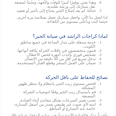
وهذا يعني توفيرًا كبيرًا للوقت والجهد، وتجنبًا لمشقة
6.
نقل سيارتك إلى ورشة تقليدية.
ختامًا، لم يعد إصلاح الجير يحتاج إلى تأخير أو تعقيد.
7.
لذا اتصل بنا الآن، واجعل سيارتك تعمل بسلاسة مرة أخرى،
حيثما كنت وبأعلى مستوى من الكفاءة.
لماذا كراجات الراشد في صيانة الجير؟
خدمة متنقلة على مدار الساعة في جميع مناطق
1.
الكويت.
فنيون متخصصون في ناقلات الحركة بكافة أنواعها.
2.
تشخيص فوري بأحدث أجهزة فحص الأعطال.
3.
تدخل سريع في أقل من 30 دقيقة من الاتصال.
4.
ضمان على العمل المنجز وقطع الغيار المستخدمة.
5.
نصائح للحفاظ على ناقل الحركة
افحص مستوى زيت الجير بانتظام ولا تنتظر ظهور
1.
المشكلة.
قم باستبدال زيت الجير وفقًا لتوصيات الشركة
2.
المصنعة.
تجنب تغيير السرعات بشكل مفاجئ أثناء القيادة.
3.
انتبه لأي صوت غير طبيعي يصدر من أسفل السيارة،
4.
خاصة عند التسارع أو التباطؤ.
وأخيراً، تذكر فالقيادة الآمنة تبدأ بجير سليم لا تؤجل صيانة ناقل