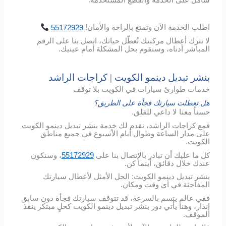
شامل
على
الخدمة
والقطع
المُستخدمة
.
اطلب
الخدمة
الآن
وتمتع
بالراحة
والأمان
!
55172929
لا تترك أعطال مركبتك تُعطّل حياتك، اتصل بنا على الرقم
المباشر أدناه، وسنقوم بحل المشكلة أمام عينيك.
بنشر تبديل دينمو الكويت | كراجات الراشد
خدمات طوارئ سيارات في الكويت بلا توقف
هل تعطلت سيارتك فجأة على الطريق؟
حسناُ معنا لا داعي للقلق.
فمع كراجات الراشد، نقدم لك خدمة بنشر تبديل دينمو الكويت
على مدار الساعة وطوال أيام الأسبوع في جميع مناطق
الكويت.
كل ما عليك أن تبادر بالإتصال بنا على
55172929
، وسنكون
عندك خلال دقائق، أينما كن.
بنشر تبديل دينمو الكويت: الحل الأمثل لأعطال سيارتك
المفاجئة في أي وقت ومكان.
ففي عالم يتسم بالسرعة، قد تتوقف سيارتك فجأة دون سابق
إنذار، وهنا يأتي دور بنشر تبديل دينمو الكويت كحلٍ مبتكر ينقذ
الموقف.