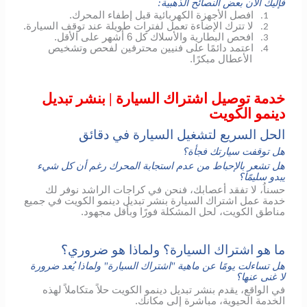
فإليك الآن بعض النصائح الذهبية:
افصل الأجهزة الكهربائية قبل إطفاء المحرك.
1.
لا تترك الإضاءة تعمل لفترات طويلة عند توقف السيارة.
2.
افحص البطارية والأسلاك كل 6 أشهر على الأقل.
3.
اعتمد دائمًا على فنيين محترفين لفحص وتشخيص
4.
الأعطال مبكرًا.
خدمة توصيل اشتراك السيارة | بنشر تبديل
دينمو الكويت
الحل السريع لتشغيل السيارة في دقائق
هل توقفت سيارتك فجأة؟
هل تشعر بالإحباط من عدم استجابة المحرك رغم أن كل شيء
يبدو سليمًا؟
حسناُ، لا تفقد أعصابك، فنحن في كراجات الراشد نوفر لك
خدمة عمل اشتراك السيارة بنشر تبديل دينمو الكويت في جميع
مناطق الكويت، لحل المشكلة فورًا وبأقل مجهود.
ما هو اشتراك السيارة؟ ولماذا هو ضروري؟
هل تساءلت يومًا عن ماهية "اشتراك السيارة" ولماذا يُعد ضرورة
لا غنى عنها؟
في الواقع، يقدم بنشر تبديل دينمو الكويت حلاً متكاملاً لهذه
الخدمة الحيوية، مباشرة إلى مكانك.