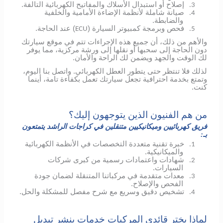
إصلاح أو استبدال الأسلاك والمفاتيح الكهربائية التالفة.
3.
صيانة شاملة لأنظمة الإضاءة الأمامية والخلفية
4.
والضابطة.
فحص وبرمجة كمبيوتر السيارة (
) عند الحاجة.
ECU
5.
والأهم من ذلك، أن جميع هذه الإجراءات تتم في موقع سيارتك
دون الحاجة إلى سحبها أو نقلها إلى ورشة مركزية، مما يوفر
لك الوقت والجهد ويضمن لك الراحة والأمان.
لذلك فلا تنتظر حتى يتطور العطل الكهربائي.
واتصل بنا اليوم،
وتمتع بخدمة احترافية تجعل سيارتك تعمل بكفاءة تامة، أينما
كنت.
من هم الفنيون الذين يتوجهون إليك؟
فريق كهربائيين وميكانيكيين متنقلين في كراجات الراشد يتمتعون
بـ:
خبرة تقنية متعددة التخصصات في الأنظمة الكهربائية
1.
والميكانيكية.
شهادات واعتمادات رسمية من كبرى شركات
2.
السيارات.
معدات متقدمة في مركباتنا المتنقلة لضمان جودة
3.
الفحص والإصلاح.
تشخيص دقيق وسريع مع شرح مفصل للمشكلة والحل.
4.
لماذا يختر قائدي المركبات خدمات بنشر تبديل