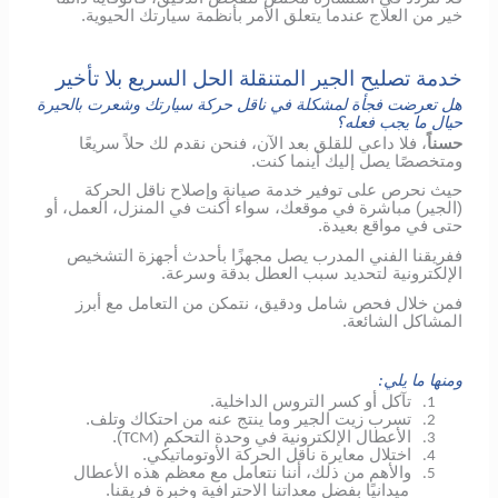
خير من العلاج عندما يتعلق الأمر بأنظمة سيارتك الحيوية.
خدمة تصليح الجير المتنقلة الحل السريع بلا تأخير
هل تعرضت فجأة لمشكلة في ناقل حركة سيارتك وشعرت بالحيرة
حيال ما يجب فعله؟
حسناً
، فلا داعي للقلق بعد الآن، فنحن نقدم لك حلاً سريعًا
ومتخصصًا يصل إليك أينما كنت.
حيث نحرص على توفير خدمة صيانة وإصلاح ناقل الحركة
(الجير) مباشرة في موقعك، سواء أكنت في المنزل، العمل، أو
حتى في مواقع بعيدة.
ففريقنا الفني المدرب يصل مجهزًا بأحدث أجهزة التشخيص
الإلكترونية لتحديد سبب العطل بدقة وسرعة.
فمن خلال فحص شامل ودقيق، نتمكن من التعامل مع أبرز
المشاكل الشائعة.
ومنها ما يلي:
تآكل أو كسر التروس الداخلية.
1.
تسرب زيت الجير وما ينتج عنه من احتكاك وتلف.
2.
الأعطال الإلكترونية في وحدة التحكم (
).
TCM
3.
اختلال معايرة ناقل الحركة الأوتوماتيكي.
4.
والأهم من ذلك، أننا نتعامل مع معظم هذه الأعطال
5.
ميدانيًا بفضل معداتنا الاحترافية وخبرة فريقنا.