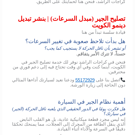
كراجات الراشد، فنحن هنا لحمايتك على الطريق.
تصليح الجير (مبدل السرعات) | بنشر تبديل
دينمو الكويت
قيادة سلسة تبدأ من هنا
هل بدأت تلاحظ صعوبة في تغيير السرعات؟
أو تشعر بأن ناقل الحركة لا يستجيب كما يجب؟
حسناً، لا تترك الأمر يتفاقم.
فنحن في كراجات الراشد نوفر لك خدمة تصليح الجير في
الكويت، أينما كنت وفي أي وقت تحتاج فيه إلى دعم فوري من
محترفين.
اتصل
بنا
على
55172929
ودعنا
نعيد
لسيارتك
أداءها
المثالي
دون
الحاجة
إلى
زيارة
الورشة
.
أهمية نظام الجير في السيارة
هل فكرت يومًا في الدور الحقيقي الذي يلعبه ناقل الحركة (الجير)
في سيارتك؟
إنه ليس مجرد قطعة ميكانيكية عادية، بل هو القلب النابض
الذي ينقل الطاقة من المحرك إلى العجلات، مما يمنحك تحكمًا
دقيقًا في السرعة والأداء أثناء القيادة.