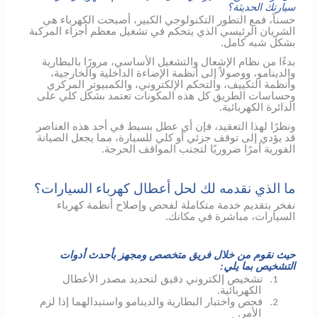
سيارتك الحديثة؟
حسناً، فمع التطور التكنولوجي الكبير، أصبحت الكهرباء هي
الشريان الرئيسي الذي يتحكم في تشغيل معظم أجزاء المركبة
بشكل شبه كامل.
بدءًا من نظام الإشعال والتشغيل الأساسي، مرورًا بالبطارية
والدينامو، ووصولاً إلى أنظمة الإضاءة الداخلية والخارجية،
وأنظمة التكييف، والتحكم الإلكتروني، والكمبيوتر المركزي
وحساسات الطريق كل هذه المكونات تعتمد بشكل كلي على
الدائرة الكهربائية.
ونظرًا لهذا التعقيد، فإن أي عطل بسيط في أحد هذه العناصر
قد يؤدي إلى توقف جزئي أو كلي للسيارة، مما يجعل الصيانة
الفورية أمرًا ضروريًا لتجنب المواقف الحرجة.
ما الذي نقدمه لك لحل أعطال كهرباء السيارات؟
نفخر بتقديم خدمة متكاملة لفحص وإصلاح أنظمة كهرباء
السيارات، مباشرة في مكانك.
حيث نقوم من خلال فريق متخصص ومجهز بأحدث أدوات
التشخيص بما يلي:
تشخيص إلكتروني دقيق لتحديد مصدر الأعطال
1.
الكهربائية.
فحص واختبار البطارية والدينامو واستبدالهما إذا لزم
2.
الأمر.