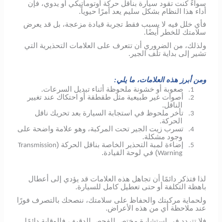
سواءً كنت تقود سيارة بناقل حركة أوتوماتيكي أو يدوي، فإن
أداء هذا النظام بشكل سليم يعد أمرًا حيوياً.
فأي خلل فيه لا يسبب فقط تجربة قيادة مزعجة، بل قد يعرض
سلامتك للخطر أيضًا.
ولذلك، من الضروري أن تتعرف على العلامات التحذيرية التي
تشير إلى بداية تلف الجير.
ومن أبرز هذه العلامات، ما يلي:
صعوبة أو خشونة ملحوظة أثناء تبديل السرعات.
1.
أصوات غير طبيعية مثل طقطقة أو احتكاك عند تغيير
2.
الناقل.
تأخر ملحوظ في استجابة السيارة بعد تحريك ناقل
3.
الحركة.
تسرب زيت الجير تحت المركبة، وهو علامة واضحة على
4.
وجود مشكلة.
إضاءة لمبة التحذير الخاصة بناقل الحركة (
Transmission
5.
) في لوحة القيادة.
Warning
لذا فتذكر دائمًا أن تجاهل هذه العلامات قد يؤدي إلى أعطال
باهظة التكلفة أو حتى تعطيل كامل للسيارة.
ولحماية مركبتك والحفاظ على سلامتك، ننصحك بالتصرف فورًا
عند ملاحظة أي من هذه الأعراض.
فلا تتردد في استشارة مختص للفحص الدقيق، فالوقاية دائمًا