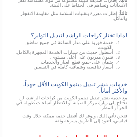
ثانياً:
إطارات صديقة للبيئة مصنوعة من مواد مستدامة تقلل
الانبعاثات وتساهم في الحفاظ على البيئة.
ثالثاً:
إطارات معززة بتقنيات السلامة مثل مقاومة الانفجار
والتآكل.
لماذا تختار كراجات الراشد لتبديل التواير؟
خدمة فورية على مدار الساعة في جميع مناطق
1.
الكويت.
أسطول حديث من سيارات الخدمة المجهزة بالكامل.
2.
فنيون مدربون على أعلى مستوى.
3.
ضمان على جميع قطع الغيار والخدمات.
4.
أسعار تنافسية وشفافية كاملة في التسعير.
5.
خدمات بنشر تبديل دينمو الكويت الأقل جهداً،
والأكثر أماناً.
مع خدمة بنشر تبديل دينمو الكويت من كراجات الراشد، لن
تحتاج إلى زيارة مركز الصيانة أو الانتظار لساعات طويلة في
الحر أو المطر.
فنحن نأتي إليك، ونوفر لك أفضل خدمة ممكنة خلال وقت
قياسي، لتعود إلى الطريق بسرعة وثقة.