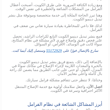
ومع زيادة الكثافة المرورية على طرق الكويت، أصبحت أعطال
الفرامل من المشكلات الشائعة والخطيرة في نفس الوقت.
وهنا تبرز الحاجة الملحّة إلى خدمة متخصصة وموثوقة مثل بنشر
تبديل دينمو الكويت.
لذلك فلا داعي للمخاطرة بقيادة سيارة تعاني من ضعف في
الفرامل.
فمع بنشر تبديل دينمو الكويت التابع لكراجات الراشد، تحصل
على فحص دقيق وإصلاح فوري لأي مشكلة في نظام المكابح،
سواءً كانت في الوسائد، الأقراص، أو السوائل.
سارع بالإتصال فورًا على
55172929
وسنصل إليك أينما كنت.
بالإضافة إلى ذلك، يتمتع فريق بنشر تبديل دينمو الكويت
بالخبرة والمعدات اللازمة لإجراء الإصلاح في مكانك سواءً في
المنزل، العمل، أو حتى على جانب الطريق مما يضمن لك راحة
بال كاملة وأعلى معايير الأمان.
وختامًا، لا تنتظر حتى تتفاقم مشكلة فرامل سيارتك.
اتصل الآن،
واجعل سلامتك أولوية مع خدمة الإصلاح المتنقل
الأكثر احترافية وسرعة في الكويت.
أبرز المشاكل الشائعة في نظام الفرامل