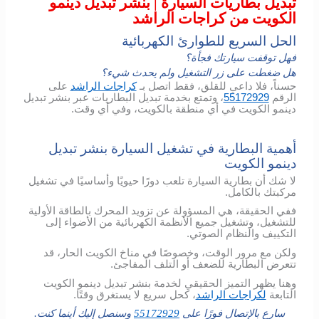
تبديل بطاريات السيارة | بنشر تبديل دينمو
الكويت من كراجات الراشد
الحل السريع للطوارئ الكهربائية
فهل توقفت سيارتك فجأة؟
هل ضغطت على زر التشغيل ولم يحدث شيء؟
حسناً، فلا داعي للقلق، فقط اتصل بـ
كراجات الراشد
على
الرقم
55172929
، وتمتع بخدمة تبديل البطاريات عبر بنشر تبديل
دينمو الكويت في أي منطقة بالكويت، وفي أي وقت.
أهمية البطارية في تشغيل السيارة بنشر تبديل
دينمو الكويت
لا شك أن بطارية السيارة تلعب دورًا حيويًا وأساسيًا في تشغيل
مركبتك بالكامل.
ففي الحقيقة، هي المسؤولة عن تزويد المحرك بالطاقة الأولية
للتشغيل، وتشغيل جميع الأنظمة الكهربائية من الأضواء إلى
التكييف والنظام الصوتي.
ولكن مع مرور الوقت، وخصوصًا في مناخ الكويت الحار، قد
تتعرض البطارية للضعف أو التلف المفاجئ.
وهنا يظهر التميز الحقيقي لخدمة بنشر تبديل دينمو الكويت
التابعة
لكراجات الراشد
، كحل سريع لا يستغرق وقتًا.
سارع بالإتصال فورًا على
55172929
وسنصل إليك أينما كنت.