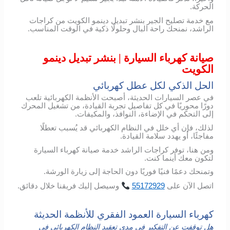
الحركة.
مع خدمة تصليح الجير بنشر تبديل دينمو الكويت من كراجات
الراشد، نمنحك راحة البال وحلولًا ذكية في الوقت المناسب.
صيانة كهرباء السيارة | بنشر تبديل دينمو
الكويت
الحل الذكي لكل عطل كهربائي
في عصر السيارات الحديثة، أصبحت الأنظمة الكهربائية تلعب
دورًا محوريًا في كل تفاصيل تجربة القيادة، من تشغيل المحرك
إلى التحكم في الإضاءة، النوافذ، والمكيفات.
لذلك، فإن أي خلل في النظام الكهربائي قد يُسبب تعطلًا
مفاجئًا، أو يهدد سلامة القيادة.
ومن هنا، توفر كراجات الراشد خدمة صيانة كهرباء السيارة
لتكون معك أينما كنت.
وتمنحك دعمًا فنيًا فوريًا دون الحاجة إلى زيارة الورشة.
اتصل
الآن
على
55172929
وسيصل
إليك
فريقنا
خلال
دقائق
.
كهرباء السيارة العمود الفقري للأنظمة الحديثة
هل توقفت عن التفكير في مدى تعقيد النظام الكهربائي في