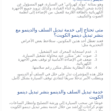
وهو بمثابة "مولّد كهربائي" في السيارة، فهو المسؤول عن
إعادة شحن البطارية أثناء القيادة، وكذلك تزويد جميع الأجهزة
الكهربائية بالطاقة اللازمة للعمل، من الإضاءة إلى أنظمة
الصوت والتكييف.
متى تحتاج إلى خدمة تبديل السلف والدينمو مع
بنشر تبديل دينمو الكويت؟
فعند تعطل أحد هذين المكونين، ستلاحظ بعض الأعراض
التحذيرية مثل:
عدم استجابة المحرك عند التشغيل.
1.
صوت "نقر" متكرر عند محاولة تشغيل السيارة.
2.
ضعف في الإضاءة الأمامية أو توقف بعض الأجهزة
3.
الكهربائية.
نفاد البطارية بشكل متكرر رغم سلامتها.
4.
فكل هذه المؤشرات تدل على خلل في السلف أو الدينمو،
ويتطلب الأمر تدخلًا سريعًا لتفادي توقف السيارة بشكل كامل.
خدمة تبديل السلف والدينمو بنشر تبديل دينمو
الكويت
عوضًا عن سحب السيارة إلى ورشة التصليح وانتظار الساعات،
تقدم كراجات الراشد من خلال خدمة بنشر تبديل دينمو الكويت
حلًا سريعًا وفعّالًا: