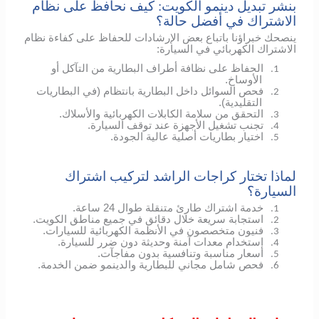
بنشر تبديل دينمو الكويت: كيف نحافظ على نظام
الاشتراك في أفضل حالة؟
ينصحك خبراؤنا باتباع بعض الإرشادات للحفاظ على كفاءة نظام
الاشتراك الكهربائي في السيارة:
الحفاظ على نظافة أطراف البطارية من التآكل أو
1.
الأوساخ.
فحص السوائل داخل البطارية بانتظام (في البطاريات
2.
التقليدية).
التحقق من سلامة الكابلات الكهربائية والأسلاك.
3.
تجنب تشغيل الأجهزة عند توقف السيارة.
4.
اختيار بطاريات أصلية عالية الجودة.
5.
لماذا تختار كراجات الراشد لتركيب اشتراك
السيارة؟
خدمة اشتراك طارئ متنقلة طوال 24 ساعة.
1.
استجابة سريعة خلال دقائق في جميع مناطق الكويت.
2.
فنيون متخصصون في الأنظمة الكهربائية للسيارات.
3.
استخدام معدات آمنة وحديثة دون ضرر للسيارة.
4.
أسعار مناسبة وتنافسية بدون مفاجآت.
5.
فحص شامل مجاني للبطارية والدينمو ضمن الخدمة.
6.