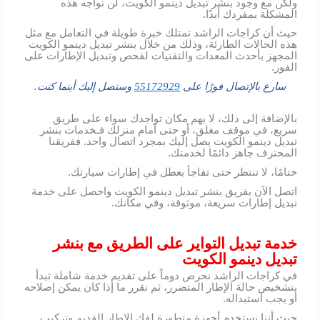
ولكن مع وجود بنشر تبديل دينمو الكويت، لن تواجه هذه
المشكلة بمفردك أبدًا.
حيث أن كراجات الراشد تمتلك خبرة طويلة في التعامل مع مثل
هذه الحالات الطارئة، وذلك من خلال بنشر تبديل دينمو الكويت
المجهز بأحدث المعدات والتقنيات لفحص وتبديل الإطارات على
الفور.
سارع بالإتصال فورًا على
55172929
وسنصل إليك أينما كنت.
بالإضافة إلى ذلك، لا يهم مكان تواجدك سواء على طريق
سريع، في موقف مغلق، أو حتى أمام منزلك فـخدمات بنشر
تبديل دينمو الكويت يصل إليك بمجرد اتصال واحد. ففريقنا
المحترف جاهز دائمًا لخدمتك.
ختامًا، لا تنتظر حتى تفاجأ بعطل في إطارات سيارتك.
اتصل الآن بفريق بنشر تبديل دينمو الكويت واحصل على خدمة
تبديل إطارات سريعة، موثوقة، وفي مكانك.
خدمة تبديل التواير على الطريق مع بنشر
تبديل دينمو الكويت
في كراجات الراشد نحرص دوماً على تقديم خدمة شاملة تبدأ
بتشخيص حالة الإطار المتضرر، ثم نقرر ما إذا كان يمكن إصلاحه
أو يجب استبداله.
حيث أننا نستخدم أجهزة متطورة لفك الإطار القديم وتركيب