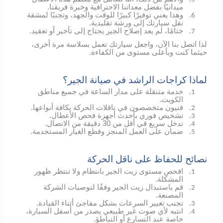
ميدانيًا بفضل معداتنا الاحترافية وخبرة فريقنا.
وهذا يعني توفيرًا كبيرًا للوقت والجهد، وتجنبًا لمشقة
6.
نقل سيارتك إلى ورشة تقليدية.
ختامًا، لم يعد إصلاح الجير يحتاج إلى تأخير أو تعقيد.
7.
لذا اتصل بنا الآن، واجعل سيارتك تعمل بسلاسة مرة أخرى،
حيثما كنت وبأعلى مستوى من الكفاءة.
لماذا كراجات الراشد في صيانة الجير؟
خدمة متنقلة على مدار الساعة في جميع مناطق
1.
الكويت.
فنيون متخصصون في ناقلات الحركة بكافة أنواعها.
2.
تشخيص فوري بأحدث أجهزة فحص الأعطال.
3.
تدخل سريع في أقل من 30 دقيقة من الاتصال.
4.
ضمان على العمل المنجز وقطع الغيار المستخدمة.
5.
نصائح للحفاظ على ناقل الحركة
افحص مستوى زيت الجير بانتظام ولا تنتظر ظهور
1.
المشكلة.
قم باستبدال زيت الجير وفقًا لتوصيات الشركة
2.
المصنعة.
تجنب تغيير السرعات بشكل مفاجئ أثناء القيادة.
3.
انتبه لأي صوت غير طبيعي يصدر من أسفل السيارة،
4.
خاصة عند التسارع أو التباطؤ.