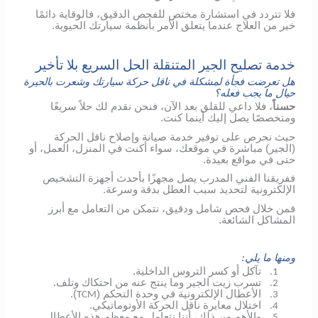
فلا تتردد في استشارة مختص للفحص الدقيق، فالوقاية دائمًا
خير من العلاج عندما يتعلق الأمر بأنظمة سيارتك الحيوية.
خدمة تصليح الجير المتنقلة الحل السريع بلا تأخير
هل تعرضت فجأة لمشكلة في ناقل حركة سيارتك وشعرت بالحيرة
حيال ما يجب فعله؟
حسناً
، فلا داعي للقلق بعد الآن، فنحن نقدم لك حلاً سريعًا
ومتخصصًا يصل إليك أينما كنت.
حيث نحرص على توفير خدمة صيانة وإصلاح ناقل الحركة
(الجير) مباشرة في موقعك، سواء أكنت في المنزل، العمل، أو
حتى في مواقع بعيدة.
ففريقنا الفني المدرب يصل مجهزًا بأحدث أجهزة التشخيص
الإلكترونية لتحديد سبب العطل بدقة وسرعة.
فمن خلال فحص شامل ودقيق، نتمكن من التعامل مع أبرز
المشاكل الشائعة.
ومنها ما يلي:
تآكل أو كسر التروس الداخلية.
1.
تسرب زيت الجير وما ينتج عنه من احتكاك وتلف.
2.
الأعطال الإلكترونية في وحدة التحكم (
).
TCM
3.
اختلال معايرة ناقل الحركة الأوتوماتيكي.
4.
والأهم من ذلك، أننا نتعامل مع معظم هذه الأعطال
5.