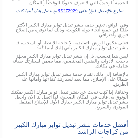
الخدمة الوحيدة التي لا تعرف حدودًا للوقت أو المكان.
سارع بالإتصال فورًا على
55172929
وسنصل إليك أينما كنت.
وفي الواقع، تعتبر خدمة بنشر تبديل تواير مبارك الكبير الأكثر
طلبًا في جميع أنحاء دولة الكويت، وذلك لما توفره من إصلاح
فوري واحترافي.
فعلى عكس الورش التقليدية، لا حاجة للانتظار أو السحب، فـ
بنشر تبديل تواير مبارك الكبير يأتي إليك أينما كنت.
ليس هذا فحسب، بل إن بنشر تبديل تواير مبارك الكبير مجهّز
بأحدث الأدوات والفنيين المختصين، مما يضمن لسيارتك صيانة
شاملة في مكانك.
بالإضافة إلى ذلك، تقدم خدمة بنشر تبديل تواير مبارك الكبير
ضمانًا على الإصلاح، مما يعيد لسيارتك كفاءتها وأمانها على
الطريق.
وختامًا، إذا كنت تبحث عن بنشر تبديل تواير مبارك الكبير يمكنك
الوثوق به، فأنت في المكان الصحيح، لذا اتصل بنا الآن واجعل
بنشر تبديل تواير مبارك الكبير خيارك الأول للإصلاح المتنقل
الموثوق والسريع.
أفضل خدمات بنشر تبديل تواير مبارك الكبير
من كراجات الراشد