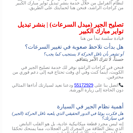
لنظام الفرامل من خلال خدمة بنشر تبديل تواير مبارك الكبير
من كراجات الراشد، فنحن هنا لحمايتك على الطريق.
تصليح الجير (مبدل السرعات) | بنشر تبديل
تواير مبارك الكبير
قيادة سلسة تبدأ من هنا
هل بدأت تلاحظ صعوبة في تغيير السرعات؟
أو تشعر بأن ناقل الحركة لا يستجيب كما يجب؟
حسناً، لا تترك الأمر يتفاقم.
فنحن في كراجات الراشد نوفر لك خدمة تصليح الجير في
الكويت، أينما كنت وفي أي وقت تحتاج فيه إلى دعم فوري من
محترفين.
اتصل
بنا
على
55172929
ودعنا
نعيد
لسيارتك
أداءها
المثالي
دون
الحاجة
إلى
زيارة
الورشة
.
أهمية نظام الجير في السيارة
هل فكرت يومًا في الدور الحقيقي الذي يلعبه ناقل الحركة (الجير)
في سيارتك؟
إنه ليس مجرد قطعة ميكانيكية عادية، بل هو القلب النابض
الذي ينقل الطاقة من المحرك إلى العجلات، مما يمنحك تحكمًا