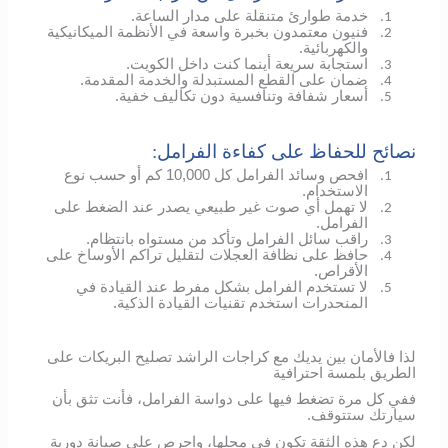
خدمة طوارئ متنقلة على مدار الساعة.
1.
فنيون معتمدون بخبرة واسعة في الأنظمة الميكانيكية
2.
والكهربائية.
استجابة سريعة أينما كنت داخل الكويت.
3.
ضمان على القطع المستبدلة والخدمة المقدمة.
4.
أسعار شفافة وتنافسية دون تكاليف خفية.
5.
نصائح للحفاظ على كفاءة الفرامل:
افحص وسائد الفرامل كل 10,000 كم أو حسب نوع
1.
الاستخدام.
لا تهمل أي صوت غير طبيعي يصدر عند الضغط على
2.
الفرامل.
راقب سائل الفرامل وتأكد من مستواه بانتظام.
3.
حافظ على نظافة العجلات لتقليل تراكم الأوساخ على
4.
الأقراص.
لا تستخدم الفرامل بشكل مفرط عند القيادة في
5.
المنحدرات استخدم تقنيات القيادة الذكية.
لذا فالأمان بين يديك مع كراجات الراشد تصليح البريكات على
الطريق بلمسة احترافية
ففي كل مرة تضغط فيها على دواسة الفرامل، فأنت تثق بأن
سيارتك ستتوقف.
لكن دع هذه الثقة تكون في محلها، واحرص على صيانة دورية