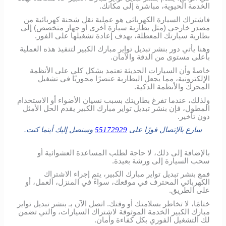
الخدمة الحيوية، مباشرة إلى مكانك.
فاشتراك السيارة الكهربائي هو عملية نقل شحنة كهربائية من
مصدر خارجي (مثل بطارية سيارة أخرى أو جهاز متخصص) إلى
بطارية سيارتك المعطلة، بهدف إعادة تشغيلها على الفور.
وهنا يأتي دور بنشر تبديل تواير مبارك الكبير لتنفيذ هذه العملية
بأعلى مستوى من الدقة والأمان.
خاصةً وأن السيارات الحديثة تعتمد بشكل كلي على الأنظمة
الإلكترونية، مما يجعل البطارية عنصرًا محوريًا في تشغيل
المحرك والأنظمة الذكية.
ولذلك، عندما تفرغ بطاريتك بسبب نسيان الأضواء أو الاستخدام
المطول، فإن بنشر تبديل تواير مبارك الكبير يقدم الحل الأمثل
دون تأخير.
سارع بالإتصال فورًا على
55172929
وسنصل إليك أينما كنت.
بالإضافة إلى ذلك، لا حاجة لطلب المساعدة العشوائية أو
سحب السيارة إلى ورشة بعيدة.
فمع بنشر تبديل تواير مبارك الكبير، يتم إجراء الاشتراك
الكهربائي المحترف في موقعك، سواءً في المنزل، العمل، أو
على الطريق.
ختامًا، لا تخاطر بسلامتك أو وقتك. اتصل الآن بـ بنشر تبديل تواير
مبارك الكبير الخدمة الموثوقة لاشتراك السيارات، والتي تضمن
لك التشغيل الفوري بكل كفاءة وأمان.