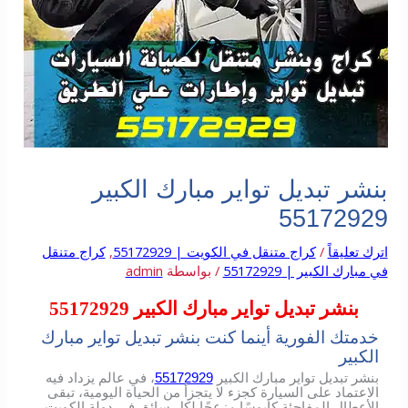
بنشر تبديل تواير مبارك الكبير
55172929
اترك تعليقاً
/
كراج متنقل في الكويت | 55172929
,
كراج متنقل
في مبارك الكبير | 55172929
/ بواسطة
admin
بنشر تبديل تواير مبارك الكبير 55172929
خدمتك الفورية أينما كنت بنشر تبديل تواير مبارك
الكبير
بنشر تبديل تواير مبارك الكبير
55172929
، في عالم يزداد فيه
الاعتماد على السيارة كجزء لا يتجزأ من الحياة اليومية، تبقى
الأعطال المفاجئة كابوسًا مزعجًا لكل سائق في دولة الكويت.