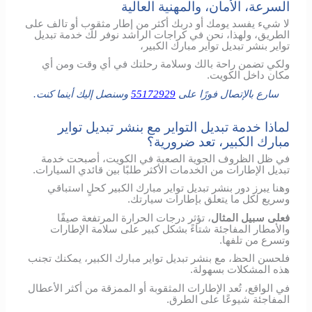
السرعة، الأمان، والمهنية العالية
لا شيء يفسد يومك أو دربك أكثر من إطار مثقوب أو تالف على
الطريق، ولهذا، نحن في كراجات الراشد نوفر لك خدمة تبديل
تواير بنشر تبديل تواير مبارك الكبير،
ولكي تضمن راحة بالك وسلامة رحلتك في أي وقت ومن أي
مكان داخل الكويت.
سارع بالإتصال فورًا على
55172929
وسنصل إليك أينما كنت.
لماذا خدمة تبديل التواير مع بنشر تبديل تواير
مبارك الكبير، تعد ضرورية؟
في ظل الظروف الجوية الصعبة في الكويت، أصبحت خدمة
تبديل الإطارات من الخدمات الأكثر طلبًا بين قائدي السيارات.
وهنا يبرز دور بنشر تبديل تواير مبارك الكبير كحلٍ استباقي
وسريع لكل ما يتعلق بإطارات سيارتك.
فعلى سبيل المثال
، تؤثر درجات الحرارة المرتفعة صيفًا
والأمطار المفاجئة شتاءً بشكل كبير على سلامة الإطارات
وتسرع من تلفها.
فلحسن الحظ، مع بنشر تبديل تواير مبارك الكبير، يمكنك تجنب
هذه المشكلات بسهولة.
في الواقع، تُعد الإطارات المثقوبة أو الممزقة من أكثر الأعطال
المفاجئة شيوعًا على الطرق.