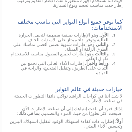
حيث أننا نستخدم أجهزة متطورة لفك الإطار القديم وتركيب
إطار جديد مناسب لحجم ونوع السيارة.
كما نوفر جميع أنواع التواير التي تناسب مختلف
الاستخدامات:
الأول
وهو الإطارات صيفية مصممة لتحمل الحرارة
1.
العالية وتوفر أداء ممتاز على الأسفلت الجاف.
والثاني
وهو إطارات شتوية تضمن أقصى تماسك على
2.
الطرق الزلقة أو المبتلة.
والثالث
وهو إطارات لجميع الفصول مناسبة للاستخدام
3.
طوال العام.
ورابعا وأخيراً
، إطارات الأداء العالي التي تجمع بين
4.
الثبات على الطريق، وتقليل الضجيج، والراحة في
القيادة.
خيارات حديثة في عالم التواير
لا شك أننا في كراجات الراشد نواكب دائمًا التطورات الحديثة
في صناعة الإطارات.
لذلك فنود أن نلفت إنتباهك إلى أن صناعة الإطارات الآن
أصبحت أكثر تطورًا من حيث المواد والتصميم،
بما في ذلك:
أولاً:
إطارات ذات كفاءة استهلاك الوقود لتقليل استهلاك البنزين
وتحسين الأداء البيئي.