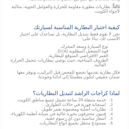
ثالثاً:
بطاريات مطورة مقاومة للحرارة والعوامل الجوية، مثالية
لأجواء الكويت.
كيفية اختيار البطارية المناسبة لسيارتك
نحن لا نقوم فقط بتبديل البطارية، بل نساعدك على اختيار
الأنسب لك، بناءً على:
نوع السيارة وسعة المحرك.
قوة التشغيل المطلوبة (
).
CCA
العمر الافتراضي المتوقع للبطارية.
الظروف المناخية، حيث نوصي ببطاريات تتحمل الحرارة
العالية.
فكل بطارية نقدمها تخضع للفحص قبل التركيب، ونوفر معها
ضمان حقيقي لتكون مطمئنًا إلى أدائنا وجودتنا.
لماذا كراجات الراشد لتبديل البطاريات؟
خدمة متنقلة 24 ساعة تشمل جميع مناطق الكويت.
1.
استجابة فورية في حالات الطوارئ.
2.
بطاريات أصلية ومضمونة بعمر طويل.
3.
فنيون محترفون بخبرة عالية في صيانة أنظمة الكهرباء.
4.
أسعار مناسبة دون أي رسوم خفية.
5.
مستودع متنقل بجميع أنواع البطاريات.
6.