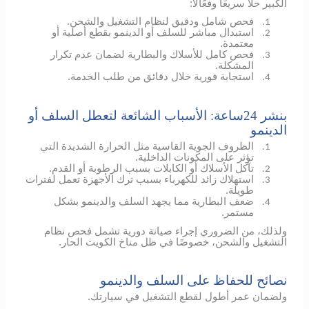
الكبير حلًا سريعًا وفعّالًا:
فحص شامل ودقيق لنظام التشغيل والشحن.
1.
استبدال مباشر للسلف أو الدينمو بقطع أصلية أو
2.
معتمدة.
فحص كامل للأسلاك والبطارية لضمان عدم تكرار
3.
المشكلة.
استجابة فورية خلال دقائق من طلب الخدمة.
4.
بنشر 24ساعة: الأسباب الشائعة لتعطل السلف أو
الدينمو
الظروف الجوية القاسية مثل الحرارة الشديدة التي
1.
تؤثر على المكونات الداخلية.
تآكل الأسلاك أو الكابلات بسبب الرطوبة أو القدم.
2.
استهلاك زائد للكهرباء بسبب ترك الأجهزة تعمل لفترات
3.
طويلة.
ضعف البطارية مما يجهد السلف والدينمو بشكل
4.
مستمر.
ولذلك، من الضروري إجراء صيانة دورية تشمل فحص نظام
التشغيل والشحن، خصوصًا في ظل مناخ الكويت الحار.
نصائح للحفاظ على السلف والدينمو
ولضمان عمر أطول لقطع التشغيل في سيارتك.