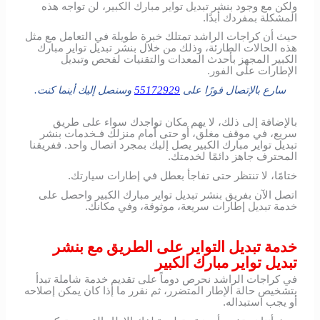
ولكن مع وجود بنشر تبديل تواير مبارك الكبير، لن تواجه هذه
المشكلة بمفردك أبدًا.
حيث أن كراجات الراشد تمتلك خبرة طويلة في التعامل مع مثل
هذه الحالات الطارئة، وذلك من خلال بنشر تبديل تواير مبارك
الكبير المجهز بأحدث المعدات والتقنيات لفحص وتبديل
الإطارات على الفور.
سارع بالإتصال فورًا على
55172929
وسنصل إليك أينما كنت.
بالإضافة إلى ذلك، لا يهم مكان تواجدك سواء على طريق
سريع، في موقف مغلق، أو حتى أمام منزلك فـخدمات بنشر
تبديل تواير مبارك الكبير يصل إليك بمجرد اتصال واحد. ففريقنا
المحترف جاهز دائمًا لخدمتك.
ختامًا، لا تنتظر حتى تفاجأ بعطل في إطارات سيارتك.
اتصل الآن بفريق بنشر تبديل تواير مبارك الكبير واحصل على
خدمة تبديل إطارات سريعة، موثوقة، وفي مكانك.
خدمة تبديل التواير على الطريق مع بنشر
تبديل تواير مبارك الكبير
في كراجات الراشد نحرص دوماً على تقديم خدمة شاملة تبدأ
بتشخيص حالة الإطار المتضرر، ثم نقرر ما إذا كان يمكن إصلاحه
أو يجب استبداله.