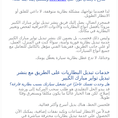
لذا فعندما تواجهك مشكلة بطارية متوقفة، لا داعي للقلق أو
الانتظار الطويل.
فبمجرد اتصال، يصل إليك فريق بنشر تبديل تواير مبارك الكبير
مزودًا بأفضل أنواع البطاريات والأدوات الاحترافية لفحص وتغيير
البطارية في مكانك.
وليس ذلك فحسب، بل يضمن لك بنشر تبديل تواير مبارك الكبير
خدمة تبديل بطارية فورية وآمنة، سواءً كنت في المنزل، العمل،
أو على جانب الطريق، ففريقنا الفني مؤهل بالكامل للتعامل مع
جميع أنواع السيارات.
وختامًا، لا تدع عطل بطارية سيارة يعطّل يومك.
خدمات تبديل البطاريات على الطريق مع بنشر
تبديل تواير مبارك الكبير
هل وجدت نفسك عاجزًا عن تشغيل سيارتك بسبب بطارية فارغة؟
قد يبدو الحل التقليدي هو طلب سحب المركبة إلى ورشة
إصلاح، لكن هذا الخيار غالبًا ما يكون مكلفًا ويستغرق وقتًا
طويلاً.
فلحسن الحظ، هناك بديل أسرع وأكثر فعالية.
فبدلاً من الانتظار لساعات وتكبد نفقات إضافية، يمكنك الآن
الحصول على خدمة تبديل بطاريات محترفة مباشرة في