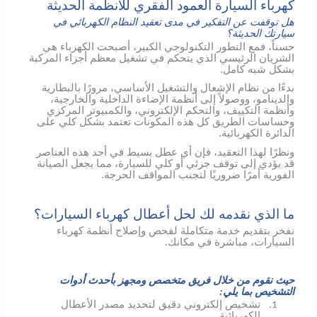
كهرباء السيارة العمود الفقري للأنظمة الحديثة
هل توقفت عن التفكير في مدى تعقيد النظام الكهربائي في
سيارتك الحديثة؟
حسناً، فمع التطور التكنولوجي الكبير، أصبحت الكهرباء هي
الشريان الرئيسي الذي يتحكم في تشغيل معظم أجزاء المركبة
بشكل شبه كامل.
بدءًا من نظام الإشعال والتشغيل الأساسي، مرورًا بالبطارية
والدينامو، ووصولاً إلى أنظمة الإضاءة الداخلية والخارجية،
وأنظمة التكييف، والتحكم الإلكتروني، والكمبيوتر المركزي
وحساسات الطريق كل هذه المكونات تعتمد بشكل كلي على
الدائرة الكهربائية.
ونظرًا لهذا التعقيد، فإن أي عطل بسيط في أحد هذه العناصر
قد يؤدي إلى توقف جزئي أو كلي للسيارة، مما يجعل الصيانة
الفورية أمرًا ضروريًا لتجنب المواقف الحرجة.
ما الذي نقدمه لك لحل أعطال كهرباء السيارات؟
نفخر بتقديم خدمة متكاملة لفحص وإصلاح أنظمة كهرباء
السيارات، مباشرة في مكانك.
حيث نقوم من خلال فريق متخصص ومجهز بأحدث أدوات
التشخيص بما يلي:
تشخيص إلكتروني دقيق لتحديد مصدر الأعطال
1.
الكهربائية.