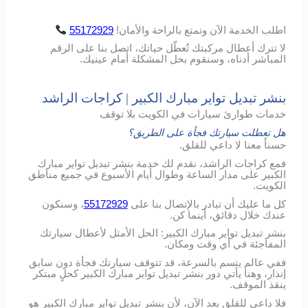
اطلب
الخدمة
الآن
وتمتع
بالراحة
والأمان
!
55172929
لا تترك أعطال مركبتك تُعطّل حياتك، اتصل بنا على الرقم
المباشر أدناه، وسنقوم بحل المشكلة أمام عينيك.
بنشر تبديل تواير مبارك الكبير | كراجات الراشد
خدمات طوارئ سيارات في الكويت بلا توقف
هل تعطلت سيارتك فجأة على الطريق؟
حسناُ معنا لا داعي للقلق.
فمع كراجات الراشد، نقدم لك خدمة بنشر تبديل تواير مبارك
الكبير على مدار الساعة وطوال أيام الأسبوع في جميع مناطق
الكويت.
كل ما عليك أن تبادر بالإتصال بنا على
55172929
، وسنكون
عندك خلال دقائق، أينما كن.
بنشر تبديل تواير مبارك الكبير: الحل الأمثل لأعطال سيارتك
المفاجئة في أي وقت ومكان.
ففي عالم يتسم بالسرعة، قد تتوقف سيارتك فجأة دون سابق
إنذار، وهنا يأتي دور بنشر تبديل تواير مبارك الكبير كحلٍ مبتكر
ينقذ الموقف.
فلا داعي للقلق بعد الآن، لأن بنشر تبديل تواير مبارك الكبير هو