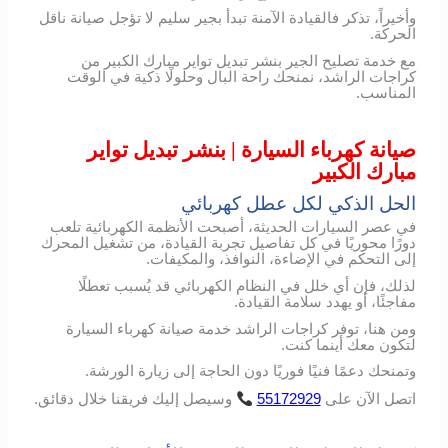
وأخيراً، تذكر فالقيادة الآمنة تبدأ بجير سليم لا تؤجل صيانة ناقل
الحركة.
مع خدمة تصليح الجير بنشر تبديل تواير مبارك الكبير من
كراجات الراشد، نمنحك راحة البال وحلولًا ذكية في الوقت
المناسب.
صيانة كهرباء السيارة | بنشر تبديل تواير
مبارك الكبير
الحل الذكي لكل عطل كهربائي
في عصر السيارات الحديثة، أصبحت الأنظمة الكهربائية تلعب
دورًا محوريًا في كل تفاصيل تجربة القيادة، من تشغيل المحرك
إلى التحكم في الإضاءة، النوافذ، والمكيفات.
لذلك، فإن أي خلل في النظام الكهربائي قد يُسبب تعطلًا
مفاجئًا، أو يهدد سلامة القيادة.
ومن هنا، توفر كراجات الراشد خدمة صيانة كهرباء السيارة
لتكون معك أينما كنت.
وتمنحك دعمًا فنيًا فوريًا دون الحاجة إلى زيارة الورشة.
اتصل
الآن
على
55172929
وسيصل
إليك
فريقنا
خلال
دقائق
.