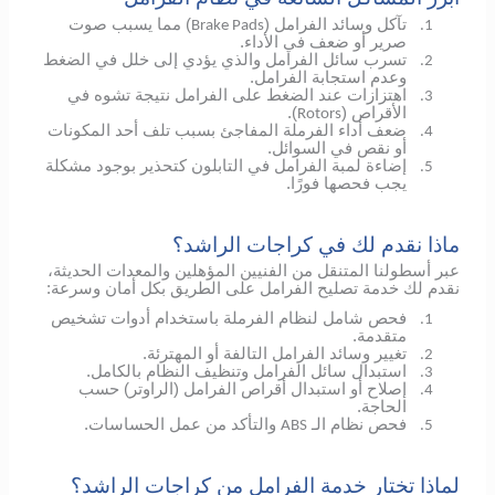
تآكل وسائد الفرامل (
) مما يسبب صوت
Brake Pads
1.
صرير أو ضعف في الأداء.
تسرب سائل الفرامل والذي يؤدي إلى خلل في الضغط
2.
وعدم استجابة الفرامل.
اهتزازات عند الضغط على الفرامل نتيجة تشوه في
3.
الأقراص (
).
Rotors
ضعف أداء الفرملة المفاجئ بسبب تلف أحد المكونات
4.
أو نقص في السوائل.
إضاءة لمبة الفرامل في التابلون كتحذير بوجود مشكلة
5.
يجب فحصها فورًا.
ماذا نقدم لك في كراجات الراشد؟
عبر أسطولنا المتنقل من الفنيين المؤهلين والمعدات الحديثة،
نقدم لك خدمة تصليح الفرامل على الطريق بكل أمان وسرعة:
فحص شامل لنظام الفرملة باستخدام أدوات تشخيص
1.
متقدمة.
تغيير وسائد الفرامل التالفة أو المهترئة.
2.
استبدال سائل الفرامل وتنظيف النظام بالكامل.
3.
إصلاح أو استبدال أقراص الفرامل (الراوتر) حسب
4.
الحاجة.
فحص نظام الـ
والتأكد من عمل الحساسات.
ABS
5.
لماذا تختار خدمة الفرامل من كراجات الراشد؟