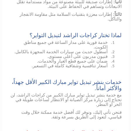
ثانياً:
إطارات صديقة للبيئة مصنوعة من مواد مستدامة تقلل
الانبعاثات وتساهم في الحفاظ على البيئة.
ثالثاً:
إطارات معززة بتقنيات السلامة مثل مقاومة الانفجار
والتآكل.
لماذا تختار كراجات الراشد لتبديل التواير؟
خدمة فورية على مدار الساعة في جميع مناطق
1.
الكويت.
أسطول حديث من سيارات الخدمة المجهزة بالكامل.
2.
فنيون مدربون على أعلى مستوى.
3.
ضمان على جميع قطع الغيار والخدمات.
4.
أسعار تنافسية وشفافية كاملة في التسعير.
5.
خدمات بنشر تبديل تواير مبارك الكبير الأقل جهداً،
والأكثر أماناً.
مع خدمة بنشر تبديل تواير مبارك الكبير من كراجات الراشد، لن
تحتاج إلى زيارة مركز الصيانة أو الانتظار لساعات طويلة في
الحر أو المطر.
فنحن نأتي إليك، ونوفر لك أفضل خدمة ممكنة خلال وقت
قياسي، لتعود إلى الطريق بسرعة وثقة.