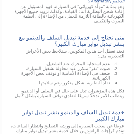
الدينمو (
):
Alternator
وهو بمثابة "مولّد كهربائي" في السيارة، فهو المسؤول عن
إعادة شحن البطارية أثناء القيادة، وكذلك تزويد جميع الأجهزة
الكهربائية بالطاقة اللازمة للعمل، من الإضاءة إلى أنظمة
الصوت والتكييف.
متى تحتاج إلى خدمة تبديل السلف والدينمو مع
بنشر تبديل تواير مبارك الكبير؟
فعند تعطل أحد هذين المكونين، ستلاحظ بعض الأعراض
التحذيرية مثل:
عدم استجابة المحرك عند التشغيل.
1.
صوت "نقر" متكرر عند محاولة تشغيل السيارة.
2.
ضعف في الإضاءة الأمامية أو توقف بعض الأجهزة
3.
الكهربائية.
نفاد البطارية بشكل متكرر رغم سلامتها.
4.
فكل هذه المؤشرات تدل على خلل في السلف أو الدينمو،
ويتطلب الأمر تدخلًا سريعًا لتفادي توقف السيارة بشكل كامل.
خدمة تبديل السلف والدينمو بنشر تبديل تواير
مبارك الكبير
عوضًا عن سحب السيارة إلى ورشة التصليح وانتظار الساعات،
تقدم كراجات الراشد من خلال خدمة بنشر تبديل تواير مبارك