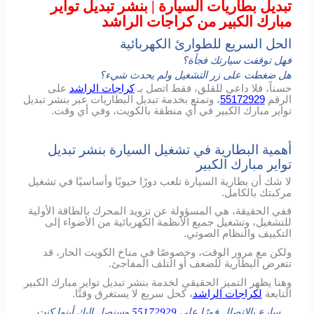
تبديل بطاريات السيارة | بنشر تبديل تواير
مبارك الكبير من كراجات الراشد
الحل السريع للطوارئ الكهربائية
فهل توقفت سيارتك فجأة؟
هل ضغطت على زر التشغيل ولم يحدث شيء؟
حسناً، فلا داعي للقلق، فقط اتصل بـ
كراجات الراشد
على
الرقم
55172929
، وتمتع بخدمة تبديل البطاريات عبر بنشر تبديل
تواير مبارك الكبير في أي منطقة بالكويت، وفي أي وقت.
أهمية البطارية في تشغيل السيارة بنشر تبديل
تواير مبارك الكبير
لا شك أن بطارية السيارة تلعب دورًا حيويًا وأساسيًا في تشغيل
مركبتك بالكامل.
ففي الحقيقة، هي المسؤولة عن تزويد المحرك بالطاقة الأولية
للتشغيل، وتشغيل جميع الأنظمة الكهربائية من الأضواء إلى
التكييف والنظام الصوتي.
ولكن مع مرور الوقت، وخصوصًا في مناخ الكويت الحار، قد
تتعرض البطارية للضعف أو التلف المفاجئ.
وهنا يظهر التميز الحقيقي لخدمة بنشر تبديل تواير مبارك الكبير
التابعة
لكراجات الراشد
، كحل سريع لا يستغرق وقتًا.
سارع بالإتصال فورًا على
55172929
وسنصل إليك أينما كنت.