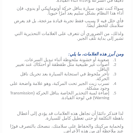
دقيقًا في السرعة والأداء أثناء القيادة.
سواءً كنت تقود سيارة بناقل حركة أوتوماتيكي أو يدوي، فإن
أداء هذا النظام بشكل سليم يعد أمرًا حيوياً.
فأي خلل فيه لا يسبب فقط تجربة قيادة مزعجة، بل قد يعرض
سلامتك للخطر أيضًا.
ولذلك، من الضروري أن تتعرف على العلامات التحذيرية التي
تشير إلى بداية تلف الجير.
ومن أبرز هذه العلامات، ما يلي:
صعوبة أو خشونة ملحوظة أثناء تبديل السرعات.
1.
أصوات غير طبيعية مثل طقطقة أو احتكاك عند تغيير
2.
الناقل.
تأخر ملحوظ في استجابة السيارة بعد تحريك ناقل
3.
الحركة.
تسرب زيت الجير تحت المركبة، وهو علامة واضحة على
4.
وجود مشكلة.
إضاءة لمبة التحذير الخاصة بناقل الحركة (
Transmission
5.
) في لوحة القيادة.
Warning
لذا فتذكر دائمًا أن تجاهل هذه العلامات قد يؤدي إلى أعطال
باهظة التكلفة أو حتى تعطيل كامل للسيارة.
ولحماية مركبتك والحفاظ على سلامتك، ننصحك بالتصرف فورًا
عند ملاحظة أي من هذه الأعراض.