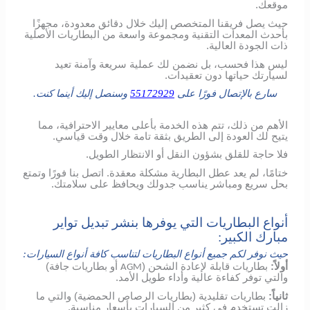
موقعك.
حيث يصل فريقنا المتخصص إليك خلال دقائق معدودة، مجهزًا
بأحدث المعدات التقنية ومجموعة واسعة من البطاريات الأصلية
ذات الجودة العالية.
ليس هذا فحسب، بل نضمن لك عملية سريعة وآمنة تعيد
لسيارتك حياتها دون تعقيدات.
سارع بالإتصال فورًا على
55172929
وسنصل إليك أينما كنت.
الأهم من ذلك، تتم هذه الخدمة بأعلى معايير الاحترافية، مما
يتيح لك العودة إلى الطريق بثقة تامة خلال وقت قياسي.
فلا حاجة للقلق بشؤون النقل أو الانتظار الطويل.
ختامًا، لم يعد عطل البطارية مشكلة معقدة. اتصل بنا فورًا وتمتع
بحل سريع ومباشر يناسب جدولك ويحافظ على سلامتك.
أنواع البطاريات التي يوفرها بنشر تبديل تواير
مبارك الكبير:
حيث نوفر لكم جميع أنواع البطاريات لتناسب كافة أنواع السيارات:
أولاً:
بطاريات قابلة لإعادة الشحن (
أو بطاريات جافة)
AGM
والتي توفر كفاءة عالية وأداء طويل الأمد.
ثانياً:
بطاريات تقليدية (بطاريات الرصاص الحمضية) والتي ما
زالت تستخدم في كثير من السيارات بأسعار مناسبة.