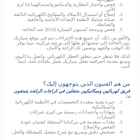
فحص واختبار البطارية والدينامو واستبدالهما إذا لزم
2.
الأمر.
إصلاح أو استبدال الأسلاك والمفاتيح الكهربائية التالفة.
3.
صيانة شاملة لأنظمة الإضاءة الأمامية والخلفية
4.
والضابطة.
فحص وبرمجة كمبيوتر السيارة (
) عند الحاجة.
ECU
5.
والأهم من ذلك، أن جميع هذه الإجراءات تتم في موقع سيارتك
دون الحاجة إلى سحبها أو نقلها إلى ورشة مركزية، مما يوفر
لك الوقت والجهد ويضمن لك الراحة والأمان.
لذلك فلا تنتظر حتى يتطور العطل الكهربائي.
واتصل بنا اليوم،
وتمتع بخدمة احترافية تجعل سيارتك تعمل بكفاءة تامة، أينما
كنت.
من هم الفنيون الذين يتوجهون إليك؟
فريق كهربائيين وميكانيكيين متنقلين في كراجات الراشد يتمتعون
بـ:
خبرة تقنية متعددة التخصصات في الأنظمة الكهربائية
1.
والميكانيكية.
شهادات واعتمادات رسمية من كبرى شركات
2.
السيارات.
معدات متقدمة في مركباتنا المتنقلة لضمان جودة
3.
الفحص والإصلاح.
تشخيص دقيق وسريع مع شرح مفصل للمشكلة والحل.
4.