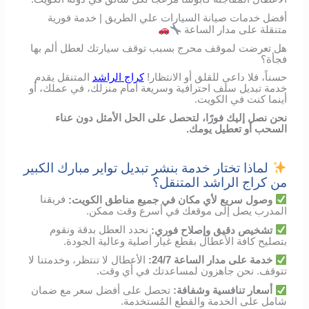
أفضل خدمات صيانة السيارات علي الطريق | خدمة فورية
متنقلة على مدار الساعة
هل تعرضت لموقف محرج بسبب توقف سيارتك لعطل ألم بها
فجأة؟
حسناً، فلا داعي للقلق أو الانتظار!
كراج الراشد
المتنقل يقدم
خدمة تبديل سلف احترافية وسريعة أمام منزلك، في عملك، أو
أينما كنت في الكويت.
نحن نصل إليك فورًا، لتحصل على الحل الأمثل دون عناء
السحب أو تعطيل يومك.
لماذا تختار خدمة بنشر تبديل تواير مبارك الكبير
من كراج الراشد المتنقل؟
وصول
سريع
لأي
مكان
في
جميع مناطق الكويت
:
فريقنا
المدرب
يصل
إلى
موقعك
في
أسرع
وقت
ممكن
.
تشخيص
دقيق
وإصلاح
فوري
:
نحدد
العطل
بدقة
ونقوم
بتصليح
كافة الأعطال
بقطع
غيار
أصلية
وعالية
الجودة
.
خدمة
على
مدار
الساعة
24/7:
الأعطال
لا
تنتظر،
وخدمتنا
لا
تتوقف
.
نحن
جاهزون
لمساعدتك
في
أي
وقت
.
أسعار
تنافسية
وشفافة
:
تحصل
على
أفضل
سعر
مع
ضمان
شامل
على
الخدمة
والقطع
المُستخدمة
.