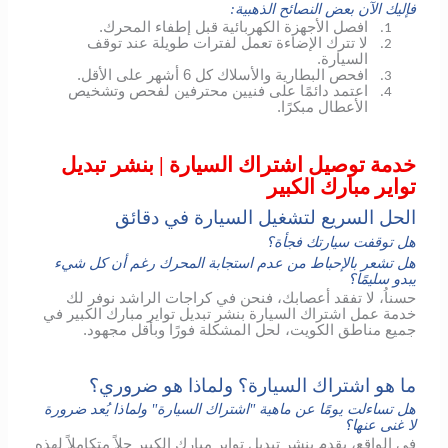
فإليك الآن بعض النصائح الذهبية:
افصل الأجهزة الكهربائية قبل إطفاء المحرك.
1.
لا تترك الإضاءة تعمل لفترات طويلة عند توقف
2.
السيارة.
افحص البطارية والأسلاك كل 6 أشهر على الأقل.
3.
اعتمد دائمًا على فنيين محترفين لفحص وتشخيص
4.
الأعطال مبكرًا.
خدمة توصيل اشتراك السيارة | بنشر تبديل
تواير مبارك الكبير
الحل السريع لتشغيل السيارة في دقائق
هل توقفت سيارتك فجأة؟
هل تشعر بالإحباط من عدم استجابة المحرك رغم أن كل شيء
يبدو سليمًا؟
حسناُ، لا تفقد أعصابك، فنحن في كراجات الراشد نوفر لك
خدمة عمل اشتراك السيارة بنشر تبديل تواير مبارك الكبير في
جميع مناطق الكويت، لحل المشكلة فورًا وبأقل مجهود.
ما هو اشتراك السيارة؟ ولماذا هو ضروري؟
هل تساءلت يومًا عن ماهية "اشتراك السيارة" ولماذا يُعد ضرورة
لا غنى عنها؟
في الواقع، يقدم بنشر تبديل تواير مبارك الكبير حلاً متكاملاً لهذه