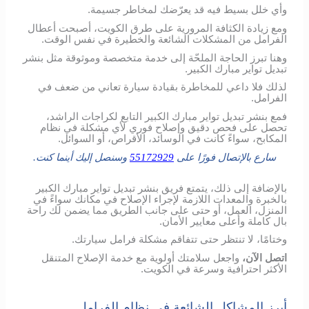
وأي خلل بسيط فيه قد يعرّضك لمخاطر جسيمة.
ومع زيادة الكثافة المرورية على طرق الكويت، أصبحت أعطال
الفرامل من المشكلات الشائعة والخطيرة في نفس الوقت.
وهنا تبرز الحاجة الملحّة إلى خدمة متخصصة وموثوقة مثل بنشر
تبديل تواير مبارك الكبير.
لذلك فلا داعي للمخاطرة بقيادة سيارة تعاني من ضعف في
الفرامل.
فمع بنشر تبديل تواير مبارك الكبير التابع لكراجات الراشد،
تحصل على فحص دقيق وإصلاح فوري لأي مشكلة في نظام
المكابح، سواءً كانت في الوسائد، الأقراص، أو السوائل.
سارع بالإتصال فورًا على
55172929
وسنصل إليك أينما كنت.
بالإضافة إلى ذلك، يتمتع فريق بنشر تبديل تواير مبارك الكبير
بالخبرة والمعدات اللازمة لإجراء الإصلاح في مكانك سواءً في
المنزل، العمل، أو حتى على جانب الطريق مما يضمن لك راحة
بال كاملة وأعلى معايير الأمان.
وختامًا، لا تنتظر حتى تتفاقم مشكلة فرامل سيارتك.
اتصل الآن،
واجعل سلامتك أولوية مع خدمة الإصلاح المتنقل
الأكثر احترافية وسرعة في الكويت.
أبرز المشاكل الشائعة في نظام الفرامل