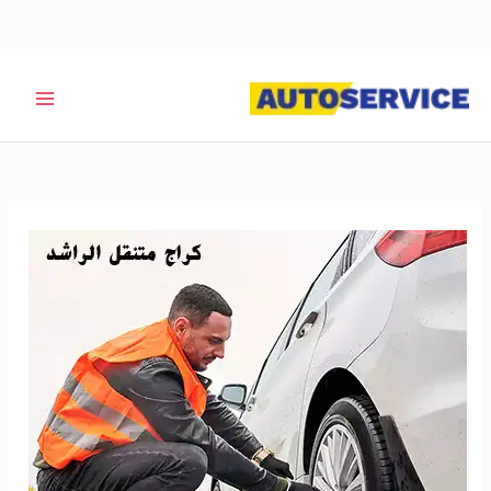
خطي
لى
لمحتوى