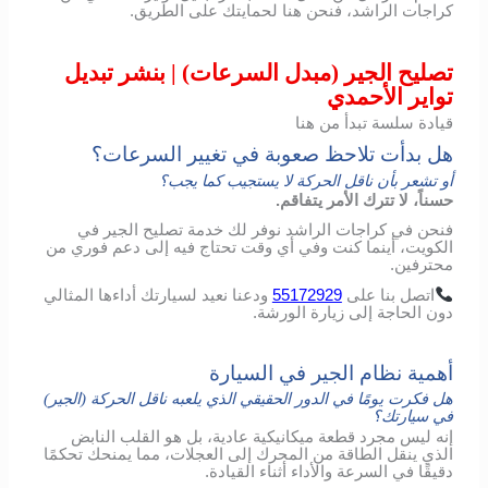
كراجات الراشد، فنحن هنا لحمايتك على الطريق.
تصليح الجير (مبدل السرعات) | بنشر تبديل
تواير الأحمدي
قيادة سلسة تبدأ من هنا
هل بدأت تلاحظ صعوبة في تغيير السرعات؟
أو تشعر بأن ناقل الحركة لا يستجيب كما يجب؟
حسناً، لا تترك الأمر يتفاقم.
فنحن في كراجات الراشد نوفر لك خدمة تصليح الجير في
الكويت، أينما كنت وفي أي وقت تحتاج فيه إلى دعم فوري من
محترفين.
اتصل
بنا
على
55172929
ودعنا
نعيد
لسيارتك
أداءها
المثالي
دون
الحاجة
إلى
زيارة
الورشة
.
أهمية نظام الجير في السيارة
هل فكرت يومًا في الدور الحقيقي الذي يلعبه ناقل الحركة (الجير)
في سيارتك؟
إنه ليس مجرد قطعة ميكانيكية عادية، بل هو القلب النابض
الذي ينقل الطاقة من المحرك إلى العجلات، مما يمنحك تحكمًا
دقيقًا في السرعة والأداء أثناء القيادة.