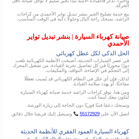
وأخيراً، تذكر فالقيادة الآمنة تبدأ بجير سليم لا تؤجل صيانة ناقل
الحركة.
مع خدمة تصليح الجير بنشر تبديل تواير الأحمدي من كراجات
الراشد، نمنحك راحة البال وحلولًا ذكية في الوقت المناسب.
صيانة كهرباء السيارة | بنشر تبديل تواير
الأحمدي
الحل الذكي لكل عطل كهربائي
في عصر السيارات الحديثة، أصبحت الأنظمة الكهربائية تلعب
دورًا محوريًا في كل تفاصيل تجربة القيادة، من تشغيل المحرك
إلى التحكم في الإضاءة، النوافذ، والمكيفات.
لذلك، فإن أي خلل في النظام الكهربائي قد يُسبب تعطلًا
مفاجئًا، أو يهدد سلامة القيادة.
ومن هنا، توفر كراجات الراشد خدمة صيانة كهرباء السيارة
لتكون معك أينما كنت.
وتمنحك دعمًا فنيًا فوريًا دون الحاجة إلى زيارة الورشة.
اتصل
الآن
على
55172929
وسيصل
إليك
فريقنا
خلال
دقائق
.
كهرباء السيارة العمود الفقري للأنظمة الحديثة
هل توقفت عن التفكير في مدى تعقيد النظام الكهربائي في