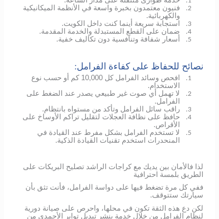
1.
فنيون معتمدون بخبرة واسعة في الأنظمة الميكانيكية
2.
والكهربائية.
استجابة سريعة أينما كنت داخل الكويت.
3.
ضمان على القطع المستبدلة والخدمة المقدمة.
4.
أسعار شفافة وتنافسية دون تكاليف خفية.
5.
نصائح للحفاظ على كفاءة الفرامل:
افحص وسائد الفرامل كل 10,000 كم أو حسب نوع
1.
الاستخدام.
لا تهمل أي صوت غير طبيعي يصدر عند الضغط على
2.
الفرامل.
راقب سائل الفرامل وتأكد من مستواه بانتظام.
3.
حافظ على نظافة العجلات لتقليل تراكم الأوساخ على
4.
الأقراص.
لا تستخدم الفرامل بشكل مفرط عند القيادة في
5.
المنحدرات استخدم تقنيات القيادة الذكية.
لذا فالأمان بين يديك مع كراجات الراشد تصليح البريكات على
الطريق بلمسة احترافية
ففي كل مرة تضغط فيها على دواسة الفرامل، فأنت تثق بأن
سيارتك ستتوقف.
لكن دع هذه الثقة تكون في محلها، واحرص على صيانة دورية
لنظام الفرامل من خلال خدمة بنشر تبديل تواير الأحمدي من