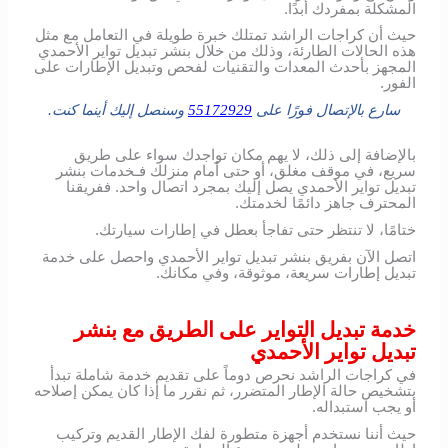
المشكلة بمفردك أبدًا.
حيث أن كراجات الراشد تمتلك خبرة طويلة في التعامل مع مثل
هذه الحالات الطارئة، وذلك من خلال بنشر تبديل تواير الأحمدي
المجهز بأحدث المعدات والتقنيات لفحص وتبديل الإطارات على
الفور.
سارع بالإتصال فورًا على
55172929
وسنصل إليك أينما كنت.
بالإضافة إلى ذلك، لا يهم مكان تواجدك سواء على طريق
سريع، في موقف مغلق، أو حتى أمام منزلك فـخدمات بنشر
تبديل تواير الأحمدي يصل إليك بمجرد اتصال واحد. ففريقنا
المحترف جاهز دائمًا لخدمتك.
ختامًا، لا تنتظر حتى تفاجأ بعطل في إطارات سيارتك.
اتصل الآن بفريق بنشر تبديل تواير الأحمدي واحصل على خدمة
تبديل إطارات سريعة، موثوقة، وفي مكانك.
خدمة تبديل التواير على الطريق مع بنشر
تبديل تواير الأحمدي
في كراجات الراشد نحرص دوماً على تقديم خدمة شاملة تبدأ
بتشخيص حالة الإطار المتضرر، ثم نقرر ما إذا كان يمكن إصلاحه
أو يجب استبداله.
حيث أننا نستخدم أجهزة متطورة لفك الإطار القديم وتركيب