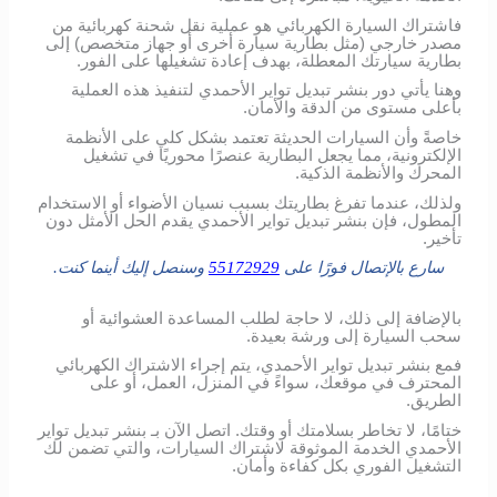
فاشتراك السيارة الكهربائي هو عملية نقل شحنة كهربائية من
مصدر خارجي (مثل بطارية سيارة أخرى أو جهاز متخصص) إلى
بطارية سيارتك المعطلة، بهدف إعادة تشغيلها على الفور.
وهنا يأتي دور بنشر تبديل تواير الأحمدي لتنفيذ هذه العملية
بأعلى مستوى من الدقة والأمان.
خاصةً وأن السيارات الحديثة تعتمد بشكل كلي على الأنظمة
الإلكترونية، مما يجعل البطارية عنصرًا محوريًا في تشغيل
المحرك والأنظمة الذكية.
ولذلك، عندما تفرغ بطاريتك بسبب نسيان الأضواء أو الاستخدام
المطول، فإن بنشر تبديل تواير الأحمدي يقدم الحل الأمثل دون
تأخير.
سارع بالإتصال فورًا على
55172929
وسنصل إليك أينما كنت.
بالإضافة إلى ذلك، لا حاجة لطلب المساعدة العشوائية أو
سحب السيارة إلى ورشة بعيدة.
فمع بنشر تبديل تواير الأحمدي، يتم إجراء الاشتراك الكهربائي
المحترف في موقعك، سواءً في المنزل، العمل، أو على
الطريق.
ختامًا، لا تخاطر بسلامتك أو وقتك. اتصل الآن بـ بنشر تبديل تواير
الأحمدي الخدمة الموثوقة لاشتراك السيارات، والتي تضمن لك
التشغيل الفوري بكل كفاءة وأمان.