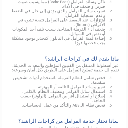
تآكل وسائد الفرامل (
) مما يسبب صوت
Brake Pads
1.
صرير أو ضعف في الأداء.
تسرب سائل الفرامل والذي يؤدي إلى خلل في الضغط
2.
وعدم استجابة الفرامل.
اهتزازات عند الضغط على الفرامل نتيجة تشوه في
3.
الأقراص (
).
Rotors
ضعف أداء الفرملة المفاجئ بسبب تلف أحد المكونات
4.
أو نقص في السوائل.
إضاءة لمبة الفرامل في التابلون كتحذير بوجود مشكلة
5.
يجب فحصها فورًا.
ماذا نقدم لك في كراجات الراشد؟
عبر أسطولنا المتنقل من الفنيين المؤهلين والمعدات الحديثة،
نقدم لك خدمة تصليح الفرامل على الطريق بكل أمان وسرعة:
فحص شامل لنظام الفرملة باستخدام أدوات تشخيص
1.
متقدمة.
تغيير وسائد الفرامل التالفة أو المهترئة.
2.
استبدال سائل الفرامل وتنظيف النظام بالكامل.
3.
إصلاح أو استبدال أقراص الفرامل (الراوتر) حسب
4.
الحاجة.
فحص نظام الـ
والتأكد من عمل الحساسات.
ABS
5.
لماذا تختار خدمة الفرامل من كراجات الراشد؟
خدمة طوارئ متنقلة على مدار الساعة.