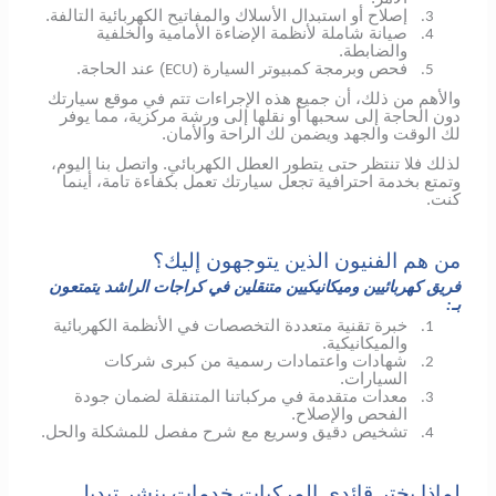
إصلاح أو استبدال الأسلاك والمفاتيح الكهربائية التالفة.
3.
صيانة شاملة لأنظمة الإضاءة الأمامية والخلفية
4.
والضابطة.
فحص وبرمجة كمبيوتر السيارة (
) عند الحاجة.
ECU
5.
والأهم من ذلك، أن جميع هذه الإجراءات تتم في موقع سيارتك
دون الحاجة إلى سحبها أو نقلها إلى ورشة مركزية، مما يوفر
لك الوقت والجهد ويضمن لك الراحة والأمان.
لذلك فلا تنتظر حتى يتطور العطل الكهربائي.
واتصل بنا اليوم،
وتمتع بخدمة احترافية تجعل سيارتك تعمل بكفاءة تامة، أينما
كنت.
من هم الفنيون الذين يتوجهون إليك؟
فريق كهربائيين وميكانيكيين متنقلين في كراجات الراشد يتمتعون
بـ:
خبرة تقنية متعددة التخصصات في الأنظمة الكهربائية
1.
والميكانيكية.
شهادات واعتمادات رسمية من كبرى شركات
2.
السيارات.
معدات متقدمة في مركباتنا المتنقلة لضمان جودة
3.
الفحص والإصلاح.
تشخيص دقيق وسريع مع شرح مفصل للمشكلة والحل.
4.
لماذا يختر قائدي المركبات خدمات بنشر تبديل