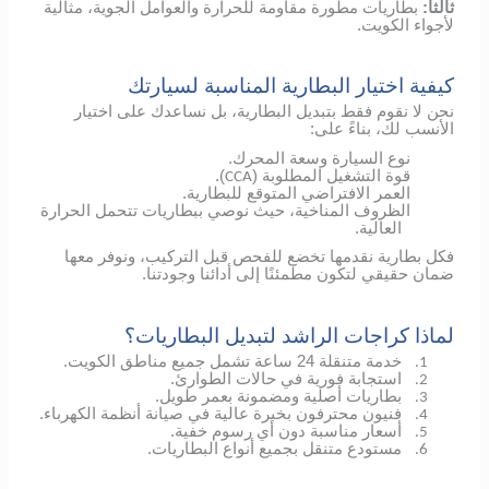
ثالثاً:
بطاريات مطورة مقاومة للحرارة والعوامل الجوية، مثالية
لأجواء الكويت.
كيفية اختيار البطارية المناسبة لسيارتك
نحن لا نقوم فقط بتبديل البطارية، بل نساعدك على اختيار
الأنسب لك، بناءً على:
نوع السيارة وسعة المحرك.
قوة التشغيل المطلوبة (
).
CCA
العمر الافتراضي المتوقع للبطارية.
الظروف المناخية، حيث نوصي ببطاريات تتحمل الحرارة
العالية.
فكل بطارية نقدمها تخضع للفحص قبل التركيب، ونوفر معها
ضمان حقيقي لتكون مطمئنًا إلى أدائنا وجودتنا.
لماذا كراجات الراشد لتبديل البطاريات؟
خدمة متنقلة 24 ساعة تشمل جميع مناطق الكويت.
1.
استجابة فورية في حالات الطوارئ.
2.
بطاريات أصلية ومضمونة بعمر طويل.
3.
فنيون محترفون بخبرة عالية في صيانة أنظمة الكهرباء.
4.
أسعار مناسبة دون أي رسوم خفية.
5.
مستودع متنقل بجميع أنواع البطاريات.
6.