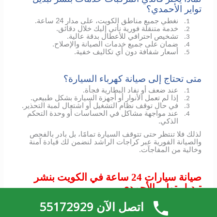
تواير الأحمدي؟
نغطي جميع مناطق الكويت، على مدار 24 ساعة.
1.
خدمة متنقلة فورية نأتي إليك خلال دقائق.
2.
تشخيص احترافي للأعطال بدقة عالية.
3.
ضمان على جميع خدمات الصيانة والإصلاح.
4.
أسعار شفافة دون أي تكاليف خفية.
5.
متى تحتاج إلى صيانة كهرباء السيارة؟
عند ضعف أو نفاد البطارية فجأة.
1.
إذا لم تعمل الأنوار أو أجهزة السيارة بشكل طبيعي.
2.
في حال توقف نظام التشغيل أو اشتعال لمبة التحذير.
3.
عند مواجهة مشاكل في الحساسات أو وحدة التحكم
4.
الذكي.
لذلك فلا تنتظر حتى تتوقف السيارة تمامًا، بل بادر بالفحص
والصيانة الفورية عبر كراجات الراشد لنضمن لك قيادة آمنة
وخالية من المفاجآت.
صيانة سيارات 24 ساعة في الكويت بنشر
تبديل تواير الأحمدي
لأن الأعطال لا تتوقف ولا يمكن توقعها
اتصل الآن 55172929
في عالمنا اليوم، حيث تعتمد حياتنا على التنقل المستمر، قد