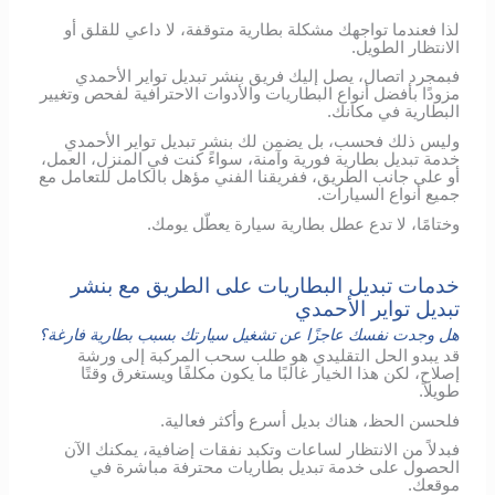
لذا فعندما تواجهك مشكلة بطارية متوقفة، لا داعي للقلق أو
الانتظار الطويل.
فبمجرد اتصال، يصل إليك فريق بنشر تبديل تواير الأحمدي
مزودًا بأفضل أنواع البطاريات والأدوات الاحترافية لفحص وتغيير
البطارية في مكانك.
وليس ذلك فحسب، بل يضمن لك بنشر تبديل تواير الأحمدي
خدمة تبديل بطارية فورية وآمنة، سواءً كنت في المنزل، العمل،
أو على جانب الطريق، ففريقنا الفني مؤهل بالكامل للتعامل مع
جميع أنواع السيارات.
وختامًا، لا تدع عطل بطارية سيارة يعطّل يومك.
خدمات تبديل البطاريات على الطريق مع بنشر
تبديل تواير الأحمدي
هل وجدت نفسك عاجزًا عن تشغيل سيارتك بسبب بطارية فارغة؟
قد يبدو الحل التقليدي هو طلب سحب المركبة إلى ورشة
إصلاح، لكن هذا الخيار غالبًا ما يكون مكلفًا ويستغرق وقتًا
طويلاً.
فلحسن الحظ، هناك بديل أسرع وأكثر فعالية.
فبدلاً من الانتظار لساعات وتكبد نفقات إضافية، يمكنك الآن
الحصول على خدمة تبديل بطاريات محترفة مباشرة في
موقعك.