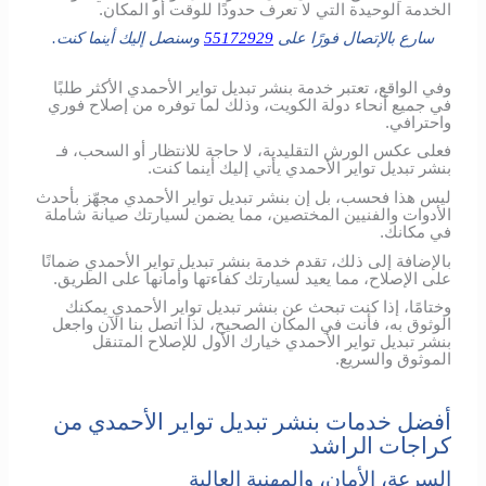
الخدمة الوحيدة التي لا تعرف حدودًا للوقت أو المكان.
سارع بالإتصال فورًا على
55172929
وسنصل إليك أينما كنت.
وفي الواقع، تعتبر خدمة بنشر تبديل تواير الأحمدي الأكثر طلبًا
في جميع أنحاء دولة الكويت، وذلك لما توفره من إصلاح فوري
واحترافي.
فعلى عكس الورش التقليدية، لا حاجة للانتظار أو السحب، فـ
بنشر تبديل تواير الأحمدي يأتي إليك أينما كنت.
ليس هذا فحسب، بل إن بنشر تبديل تواير الأحمدي مجهّز بأحدث
الأدوات والفنيين المختصين، مما يضمن لسيارتك صيانة شاملة
في مكانك.
بالإضافة إلى ذلك، تقدم خدمة بنشر تبديل تواير الأحمدي ضمانًا
على الإصلاح، مما يعيد لسيارتك كفاءتها وأمانها على الطريق.
وختامًا، إذا كنت تبحث عن بنشر تبديل تواير الأحمدي يمكنك
الوثوق به، فأنت في المكان الصحيح، لذا اتصل بنا الآن واجعل
بنشر تبديل تواير الأحمدي خيارك الأول للإصلاح المتنقل
الموثوق والسريع.
أفضل خدمات بنشر تبديل تواير الأحمدي من
كراجات الراشد
السرعة، الأمان، والمهنية العالية