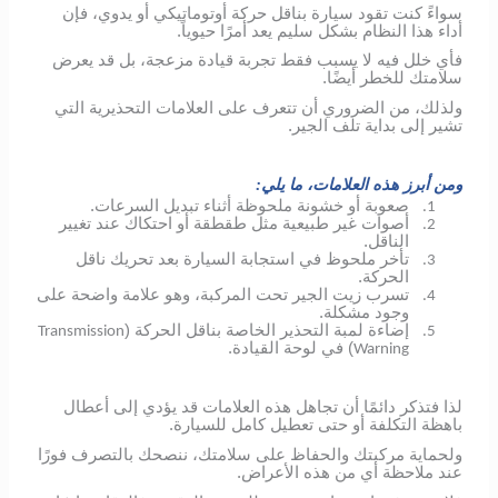
سواءً كنت تقود سيارة بناقل حركة أوتوماتيكي أو يدوي، فإن
أداء هذا النظام بشكل سليم يعد أمرًا حيوياً.
فأي خلل فيه لا يسبب فقط تجربة قيادة مزعجة، بل قد يعرض
سلامتك للخطر أيضًا.
ولذلك، من الضروري أن تتعرف على العلامات التحذيرية التي
تشير إلى بداية تلف الجير.
ومن أبرز هذه العلامات، ما يلي:
صعوبة أو خشونة ملحوظة أثناء تبديل السرعات.
1.
أصوات غير طبيعية مثل طقطقة أو احتكاك عند تغيير
2.
الناقل.
تأخر ملحوظ في استجابة السيارة بعد تحريك ناقل
3.
الحركة.
تسرب زيت الجير تحت المركبة، وهو علامة واضحة على
4.
وجود مشكلة.
إضاءة لمبة التحذير الخاصة بناقل الحركة (
Transmission
5.
) في لوحة القيادة.
Warning
لذا فتذكر دائمًا أن تجاهل هذه العلامات قد يؤدي إلى أعطال
باهظة التكلفة أو حتى تعطيل كامل للسيارة.
ولحماية مركبتك والحفاظ على سلامتك، ننصحك بالتصرف فورًا
عند ملاحظة أي من هذه الأعراض.