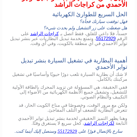
الأحمدي من كراجات الراشد
الحل السريع للطوارئ الكهربائية
فهل توقفت سيارتك فجأة؟
هل ضغطت على زر التشغيل ولم يحدث شيء؟
حسناً، فلا داعي للقلق، فقط اتصل بـ
كراجات الراشد
على
الرقم
55172929
، وتمتع بخدمة تبديل البطاريات عبر بنشر تبديل
تواير الأحمدي في أي منطقة بالكويت، وفي أي وقت.
أهمية البطارية في تشغيل السيارة بنشر تبديل
تواير الأحمدي
لا شك أن بطارية السيارة تلعب دورًا حيويًا وأساسيًا في تشغيل
مركبتك بالكامل.
ففي الحقيقة، هي المسؤولة عن تزويد المحرك بالطاقة الأولية
للتشغيل، وتشغيل جميع الأنظمة الكهربائية من الأضواء إلى
التكييف والنظام الصوتي.
ولكن مع مرور الوقت، وخصوصًا في مناخ الكويت الحار، قد
تتعرض البطارية للضعف أو التلف المفاجئ.
وهنا يظهر التميز الحقيقي لخدمة بنشر تبديل تواير الأحمدي
التابعة
لكراجات الراشد
، كحل سريع لا يستغرق وقتًا.
سارع بالإتصال فورًا على
55172929
وسنصل إليك أينما كنت.