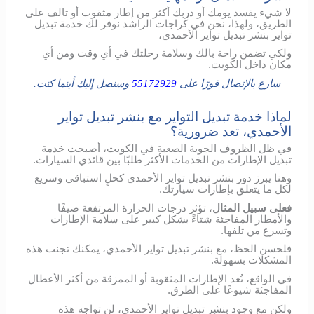
لا شيء يفسد يومك أو دربك أكثر من إطار مثقوب أو تالف على
الطريق، ولهذا، نحن في كراجات الراشد نوفر لك خدمة تبديل
تواير بنشر تبديل تواير الأحمدي،
ولكي تضمن راحة بالك وسلامة رحلتك في أي وقت ومن أي
مكان داخل الكويت.
سارع بالإتصال فورًا على
55172929
وسنصل إليك أينما كنت.
لماذا خدمة تبديل التواير مع بنشر تبديل تواير
الأحمدي، تعد ضرورية؟
في ظل الظروف الجوية الصعبة في الكويت، أصبحت خدمة
تبديل الإطارات من الخدمات الأكثر طلبًا بين قائدي السيارات.
وهنا يبرز دور بنشر تبديل تواير الأحمدي كحلٍ استباقي وسريع
لكل ما يتعلق بإطارات سيارتك.
فعلى سبيل المثال
، تؤثر درجات الحرارة المرتفعة صيفًا
والأمطار المفاجئة شتاءً بشكل كبير على سلامة الإطارات
وتسرع من تلفها.
فلحسن الحظ، مع بنشر تبديل تواير الأحمدي، يمكنك تجنب هذه
المشكلات بسهولة.
في الواقع، تُعد الإطارات المثقوبة أو الممزقة من أكثر الأعطال
المفاجئة شيوعًا على الطرق.
ولكن مع وجود بنشر تبديل تواير الأحمدي، لن تواجه هذه