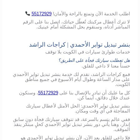
اطلب
الخدمة
الآن
وتمتع
بالراحة
والأمان
!
55172929
لا تترك أعطال مركبتك تُعطّل حياتك، اتصل بنا على الرقم
المباشر أدناه، وسنقوم بحل المشكلة أمام عينيك.
بنشر تبديل تواير الأحمدي | كراجات الراشد
خدمات طوارئ سيارات في الكويت بلا توقف
هل تعطلت سيارتك فجأة على الطريق؟
حسناُ معنا لا داعي للقلق.
فمع كراجات الراشد، نقدم لك خدمة بنشر تبديل تواير الأحمدي
على مدار الساعة وطوال أيام الأسبوع في جميع مناطق
الكويت.
كل ما عليك أن تبادر بالإتصال بنا على
55172929
، وسنكون
عندك خلال دقائق، أينما كن.
بنشر تبديل تواير الأحمدي: الحل الأمثل لأعطال سيارتك
المفاجئة في أي وقت ومكان.
ففي عالم يتسم بالسرعة، قد تتوقف سيارتك فجأة دون سابق
إنذار، وهنا يأتي دور بنشر تبديل تواير الأحمدي كحلٍ مبتكر ينقذ
الموقف.
فلا داعي للقلق بعد الآن، لأن بنشر تبديل تواير الأحمدي هو