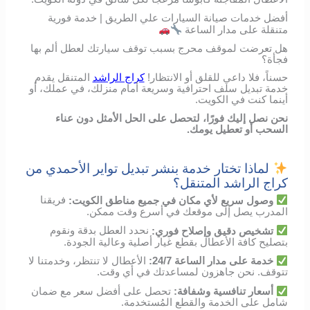
أفضل خدمات صيانة السيارات علي الطريق | خدمة فورية
متنقلة على مدار الساعة
هل تعرضت لموقف محرج بسبب توقف سيارتك لعطل ألم بها
فجأة؟
حسناً، فلا داعي للقلق أو الانتظار!
كراج الراشد
المتنقل يقدم
خدمة تبديل سلف احترافية وسريعة أمام منزلك، في عملك، أو
أينما كنت في الكويت.
نحن نصل إليك فورًا، لتحصل على الحل الأمثل دون عناء
السحب أو تعطيل يومك.
لماذا تختار خدمة بنشر تبديل تواير الأحمدي من
كراج الراشد المتنقل؟
وصول
سريع
لأي
مكان
في
جميع مناطق الكويت
:
فريقنا
المدرب
يصل
إلى
موقعك
في
أسرع
وقت
ممكن
.
تشخيص
دقيق
وإصلاح
فوري
:
نحدد
العطل
بدقة
ونقوم
بتصليح
كافة الأعطال
بقطع
غيار
أصلية
وعالية
الجودة
.
خدمة
على
مدار
الساعة
24/7:
الأعطال
لا
تنتظر،
وخدمتنا
لا
تتوقف
.
نحن
جاهزون
لمساعدتك
في
أي
وقت
.
أسعار
تنافسية
وشفافة
:
تحصل
على
أفضل
سعر
مع
ضمان
شامل
على
الخدمة
والقطع
المُستخدمة
.