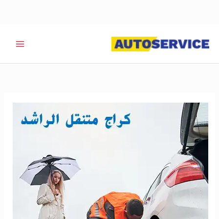
خطي
لى
لمحتوى