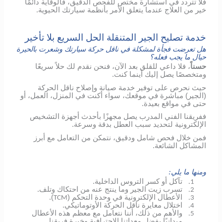
فلا تتردد في استشارة مختص للفحص الدقيق، فالوقاية دائمًا
خير من العلاج عندما يتعلق الأمر بأنظمة سيارتك الحيوية.
خدمة تصليح الجير المتنقلة الحل السريع بلا تأخير
هل تعرضت فجأة لمشكلة في ناقل حركة سيارتك وشعرت بالحيرة
حيال ما يجب فعله؟
حسناً
، فلا داعي للقلق بعد الآن، فنحن نقدم لك حلاً سريعًا
ومتخصصًا يصل إليك أينما كنت.
حيث نحرص على توفير خدمة صيانة وإصلاح ناقل الحركة
(الجير) مباشرة في موقعك، سواء أكنت في المنزل، العمل، أو
حتى في مواقع بعيدة.
ففريقنا الفني المدرب يصل مجهزًا بأحدث أجهزة التشخيص
الإلكترونية لتحديد سبب العطل بدقة وسرعة.
فمن خلال فحص شامل ودقيق، نتمكن من التعامل مع أبرز
المشاكل الشائعة.
ومنها ما يلي:
تآكل أو كسر التروس الداخلية.
1.
تسرب زيت الجير وما ينتج عنه من احتكاك وتلف.
2.
الأعطال الإلكترونية في وحدة التحكم (
).
TCM
3.
اختلال معايرة ناقل الحركة الأوتوماتيكي.
4.
والأهم من ذلك، أننا نتعامل مع معظم هذه الأعطال
5.
ميدانيًا بفضل معداتنا الاحترافية وخبرة فريقنا.