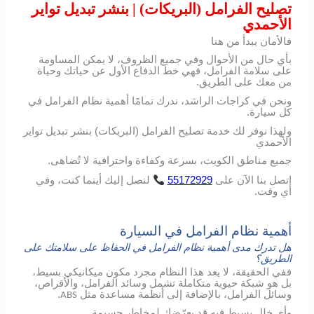
تصليح الفرامل (البريكات) | بنشر تبديل تواير
الأحمدي
فالأمان يبدأ من هنا
بأي حال من الأحوال وفي جميع الظروف، لا يمكن المساومة
على سلامة الفرامل، فهي خط الدفاع الأول عن حياتك وحياة
من معك على الطريق.
ونحن في كراجات الراشد، ندرك تمامًا أهمية نظام الفرامل في
كل سيارة.
ولهذا نوفر لك خدمة تصليح الفرامل (البريكات) بنشر تبديل تواير
الأحمدي
جميع مناطق الكويت، بسرعة وكفاءة واحترافية لا تُضاهى.
اتصل
بنا
الآن
على
55172929
لنصل
إليك
أينما
كنت،
وفي
أي
وقت
.
أهمية نظام الفرامل في السيارة
هل تدرك مدى أهمية نظام الفرامل في الحفاظ على سلامتك على
الطريق؟
ففي الحقيقة، لا يعد هذا النظام مجرد مكون ميكانيكي بسيط،
بل هو شبكة حيوية متكاملة تشمل وسائد الفرامل، والأقراص،
وسائل الفرامل، بالإضافة إلى أنظمة مساعدة مثل
.
ABS
وأي خلل بسيط فيه قد يعرّضك لمخاطر جسيمة.