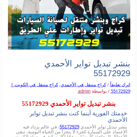
بنشر تبديل تواير الأحمدي
55172929
اترك تعليقاً
/
كراج متنقل في الأحمدي
,
كراج متنقل في الكويت |
55172929
/ بواسطة
admin
بنشر تبديل تواير الأحمدي 55172929
خدمتك الفورية أينما كنت بنشر تبديل تواير
الأحمدي
بنشر تبديل تواير الأحمدي
55172929
، في عالم يزداد فيه
الاعتماد على السيارة كجزء لا يتجزأ من الحياة اليومية، تبقى
الأعطال المفاجئة كابوسًا مزعجًا لكل سائق في دولة الكويت.