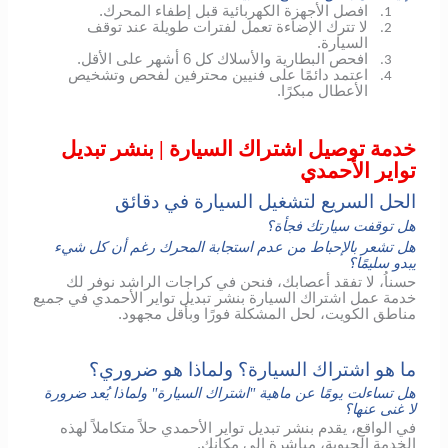
افصل الأجهزة الكهربائية قبل إطفاء المحرك.
1.
لا تترك الإضاءة تعمل لفترات طويلة عند توقف
2.
السيارة.
افحص البطارية والأسلاك كل 6 أشهر على الأقل.
3.
اعتمد دائمًا على فنيين محترفين لفحص وتشخيص
4.
الأعطال مبكرًا.
خدمة توصيل اشتراك السيارة | بنشر تبديل
تواير الأحمدي
الحل السريع لتشغيل السيارة في دقائق
هل توقفت سيارتك فجأة؟
هل تشعر بالإحباط من عدم استجابة المحرك رغم أن كل شيء
يبدو سليمًا؟
حسناُ، لا تفقد أعصابك، فنحن في كراجات الراشد نوفر لك
خدمة عمل اشتراك السيارة بنشر تبديل تواير الأحمدي في جميع
مناطق الكويت، لحل المشكلة فورًا وبأقل مجهود.
ما هو اشتراك السيارة؟ ولماذا هو ضروري؟
هل تساءلت يومًا عن ماهية "اشتراك السيارة" ولماذا يُعد ضرورة
لا غنى عنها؟
في الواقع، يقدم بنشر تبديل تواير الأحمدي حلاً متكاملاً لهذه
الخدمة الحيوية، مباشرة إلى مكانك.