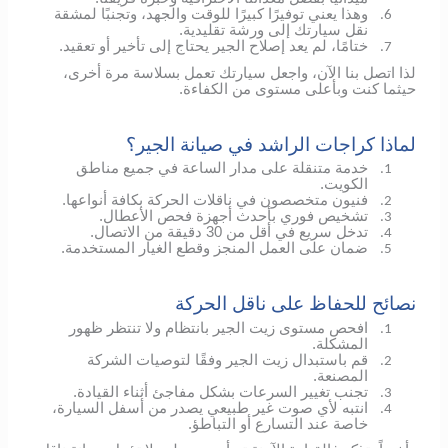
وهذا يعني توفيرًا كبيرًا للوقت والجهد، وتجنبًا لمشقة
6.
نقل سيارتك إلى ورشة تقليدية.
ختامًا، لم يعد إصلاح الجير يحتاج إلى تأخير أو تعقيد.
7.
لذا اتصل بنا الآن، واجعل سيارتك تعمل بسلاسة مرة أخرى،
حيثما كنت وبأعلى مستوى من الكفاءة.
لماذا كراجات الراشد في صيانة الجير؟
خدمة متنقلة على مدار الساعة في جميع مناطق
1.
الكويت.
فنيون متخصصون في ناقلات الحركة بكافة أنواعها.
2.
تشخيص فوري بأحدث أجهزة فحص الأعطال.
3.
تدخل سريع في أقل من 30 دقيقة من الاتصال.
4.
ضمان على العمل المنجز وقطع الغيار المستخدمة.
5.
نصائح للحفاظ على ناقل الحركة
افحص مستوى زيت الجير بانتظام ولا تنتظر ظهور
1.
المشكلة.
قم باستبدال زيت الجير وفقًا لتوصيات الشركة
2.
المصنعة.
تجنب تغيير السرعات بشكل مفاجئ أثناء القيادة.
3.
انتبه لأي صوت غير طبيعي يصدر من أسفل السيارة،
4.
خاصة عند التسارع أو التباطؤ.