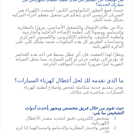
سيارتك الحديثة؟
حسناً، فمع التطور التكنولوجي الكبير، أصبحت الكهرباء هي
الشريان الرئيسي الذي يتحكم في تشغيل معظم أجزاء المركبة
بشكل شبه كامل.
بدءًا من نظام الإشعال والتشغيل الأساسي، مرورًا بالبطارية
والدينامو، ووصولاً إلى أنظمة الإضاءة الداخلية والخارجية،
وأنظمة التكييف، والتحكم الإلكتروني، والكمبيوتر المركزي
وحساسات الطريق كل هذه المكونات تعتمد بشكل كلي على
الدائرة الكهربائية.
ونظرًا لهذا التعقيد، فإن أي عطل بسيط في أحد هذه العناصر
قد يؤدي إلى توقف جزئي أو كلي للسيارة، مما يجعل الصيانة
الفورية أمرًا ضروريًا لتجنب المواقف الحرجة.
ما الذي نقدمه لك لحل أعطال كهرباء السيارات؟
نفخر بتقديم خدمة متكاملة لفحص وإصلاح أنظمة كهرباء
السيارات، مباشرة في مكانك.
حيث نقوم من خلال فريق متخصص ومجهز بأحدث أدوات
التشخيص بما يلي:
تشخيص إلكتروني دقيق لتحديد مصدر الأعطال
1.
الكهربائية.
فحص واختبار البطارية والدينامو واستبدالهما إذا لزم
2.
الأمر.