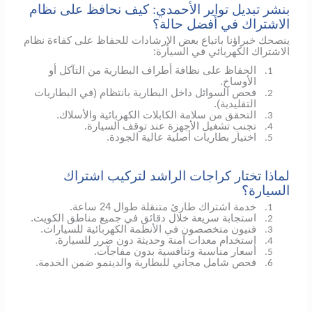
بنشر تبديل تواير الأحمدي: كيف نحافظ على نظام
الاشتراك في أفضل حالة؟
ينصحك خبراؤنا باتباع بعض الإرشادات للحفاظ على كفاءة نظام
الاشتراك الكهربائي في السيارة:
الحفاظ على نظافة أطراف البطارية من التآكل أو
1.
الأوساخ.
فحص السوائل داخل البطارية بانتظام (في البطاريات
2.
التقليدية).
التحقق من سلامة الكابلات الكهربائية والأسلاك.
3.
تجنب تشغيل الأجهزة عند توقف السيارة.
4.
اختيار بطاريات أصلية عالية الجودة.
5.
لماذا تختار كراجات الراشد لتركيب اشتراك
السيارة؟
خدمة اشتراك طارئ متنقلة طوال 24 ساعة.
1.
استجابة سريعة خلال دقائق في جميع مناطق الكويت.
2.
فنيون متخصصون في الأنظمة الكهربائية للسيارات.
3.
استخدام معدات آمنة وحديثة دون ضرر للسيارة.
4.
أسعار مناسبة وتنافسية بدون مفاجآت.
5.
فحص شامل مجاني للبطارية والدينمو ضمن الخدمة.
6.