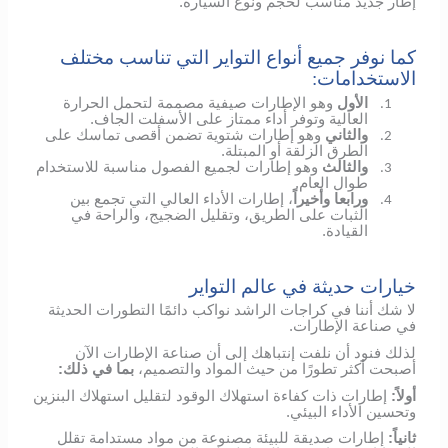
إطار جديد مناسب لحجم ونوع السيارة.
كما نوفر جميع أنواع التواير التي تناسب مختلف
الاستخدامات:
الأول
وهو الإطارات صيفية مصممة لتحمل الحرارة
1.
العالية وتوفر أداء ممتاز على الأسفلت الجاف.
والثاني
وهو إطارات شتوية تضمن أقصى تماسك على
2.
الطرق الزلقة أو المبتلة.
والثالث
وهو إطارات لجميع الفصول مناسبة للاستخدام
3.
طوال العام.
ورابعا وأخيراً
، إطارات الأداء العالي التي تجمع بين
4.
الثبات على الطريق، وتقليل الضجيج، والراحة في
القيادة.
خيارات حديثة في عالم التواير
لا شك أننا في كراجات الراشد نواكب دائمًا التطورات الحديثة
في صناعة الإطارات.
لذلك فنود أن نلفت إنتباهك إلى أن صناعة الإطارات الآن
أصبحت أكثر تطورًا من حيث المواد والتصميم،
بما في ذلك:
أولاً:
إطارات ذات كفاءة استهلاك الوقود لتقليل استهلاك البنزين
وتحسين الأداء البيئي.
ثانياً:
إطارات صديقة للبيئة مصنوعة من مواد مستدامة تقلل