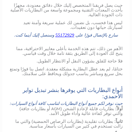
حيث يصل فريقنا المتخصص إليك خلال دقائق معدودة، مجهزًا
بأحدث المعدات التقنية ومجموعة واسعة من البطاريات الأصلية
ذات الجودة العالية.
ليس هذا فحسب، بل نضمن لك عملية سريعة وآمنة تعيد
لسيارتك حياتها دون تعقيدات.
سارع بالإتصال فورًا على
55172929
وسنصل إليك أينما كنت.
الأهم من ذلك، تتم هذه الخدمة بأعلى معايير الاحترافية، مما
يتيح لك العودة إلى الطريق بثقة تامة خلال وقت قياسي.
فلا حاجة للقلق بشؤون النقل أو الانتظار الطويل.
ختامًا، لم يعد عطل البطارية مشكلة معقدة. اتصل بنا فورًا وتمتع
بحل سريع ومباشر يناسب جدولك ويحافظ على سلامتك.
أنواع البطاريات التي يوفرها بنشر تبديل تواير
الأحمدي:
حيث نوفر لكم جميع أنواع البطاريات لتناسب كافة أنواع السيارات:
أولاً:
بطاريات قابلة لإعادة الشحن (
أو بطاريات جافة)
AGM
والتي توفر كفاءة عالية وأداء طويل الأمد.
ثانياً:
بطاريات تقليدية (بطاريات الرصاص الحمضية) والتي ما
زالت تستخدم في كثير من السيارات بأسعار مناسبة.