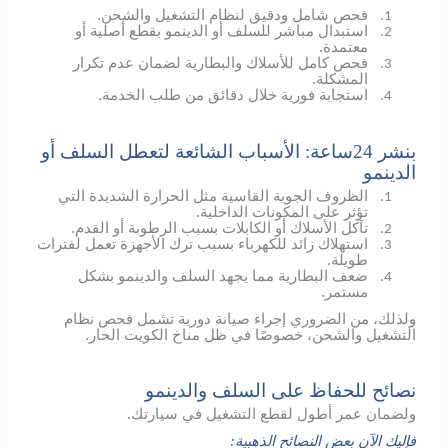
فحص شامل ودقيق لنظام التشغيل والشحن.
1.
استبدال مباشر للسلف أو الدينمو بقطع أصلية أو
2.
معتمدة.
فحص كامل للأسلاك والبطارية لضمان عدم تكرار
3.
المشكلة.
استجابة فورية خلال دقائق من طلب الخدمة.
4.
بنشر 24ساعة: الأسباب الشائعة لتعطل السلف أو
الدينمو
الظروف الجوية القاسية مثل الحرارة الشديدة التي
1.
تؤثر على المكونات الداخلية.
تآكل الأسلاك أو الكابلات بسبب الرطوبة أو القدم.
2.
استهلاك زائد للكهرباء بسبب ترك الأجهزة تعمل لفترات
3.
طويلة.
ضعف البطارية مما يجهد السلف والدينمو بشكل
4.
مستمر.
ولذلك، من الضروري إجراء صيانة دورية تشمل فحص نظام
التشغيل والشحن، خصوصًا في ظل مناخ الكويت الحار.
نصائح للحفاظ على السلف والدينمو
ولضمان عمر أطول لقطع التشغيل في سيارتك.
فإليك الآن بعض النصائح الذهبية: