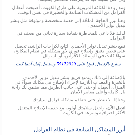
ومع زيادة الكثافة المرورية على طرق الكويت، أصبحت أعطال
الفرامل من المشكلات الشائعة والخطيرة في نفس الوقت.
وهنا تبرز الحاجة الملحّة إلى خدمة متخصصة وموثوقة مثل بنشر
تبديل تواير الأحمدي.
لذلك فلا داعي للمخاطرة بقيادة سيارة تعاني من ضعف في
الفرامل.
فمع بنشر تبديل تواير الأحمدي التابع لكراجات الراشد، تحصل
على فحص دقيق وإصلاح فوري لأي مشكلة في نظام المكابح،
سواءً كانت في الوسائد، الأقراص، أو السوائل.
سارع بالإتصال فورًا على
55172929
وسنصل إليك أينما كنت.
بالإضافة إلى ذلك، يتمتع فريق بنشر تبديل تواير الأحمدي
بالخبرة والمعدات اللازمة لإجراء الإصلاح في مكانك سواءً في
المنزل، العمل، أو حتى على جانب الطريق مما يضمن لك راحة
بال كاملة وأعلى معايير الأمان.
وختامًا، لا تنتظر حتى تتفاقم مشكلة فرامل سيارتك.
اتصل الآن،
واجعل سلامتك أولوية مع خدمة الإصلاح المتنقل
الأكثر احترافية وسرعة في الكويت.
أبرز المشاكل الشائعة في نظام الفرامل