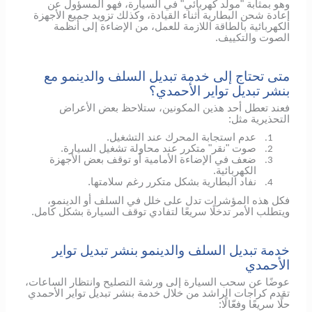
وهو بمثابة "مولّد كهربائي" في السيارة، فهو المسؤول عن
إعادة شحن البطارية أثناء القيادة، وكذلك تزويد جميع الأجهزة
الكهربائية بالطاقة اللازمة للعمل، من الإضاءة إلى أنظمة
الصوت والتكييف.
متى تحتاج إلى خدمة تبديل السلف والدينمو مع
بنشر تبديل تواير الأحمدي؟
فعند تعطل أحد هذين المكونين، ستلاحظ بعض الأعراض
التحذيرية مثل:
عدم استجابة المحرك عند التشغيل.
1.
صوت "نقر" متكرر عند محاولة تشغيل السيارة.
2.
ضعف في الإضاءة الأمامية أو توقف بعض الأجهزة
3.
الكهربائية.
نفاد البطارية بشكل متكرر رغم سلامتها.
4.
فكل هذه المؤشرات تدل على خلل في السلف أو الدينمو،
ويتطلب الأمر تدخلًا سريعًا لتفادي توقف السيارة بشكل كامل.
خدمة تبديل السلف والدينمو بنشر تبديل تواير
الأحمدي
عوضًا عن سحب السيارة إلى ورشة التصليح وانتظار الساعات،
تقدم كراجات الراشد من خلال خدمة بنشر تبديل تواير الأحمدي
حلًا سريعًا وفعّالًا: