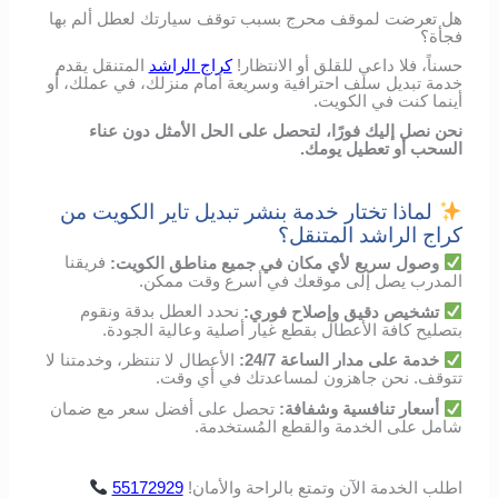
هل تعرضت لموقف محرج بسبب توقف سيارتك لعطل ألم بها
فجأة؟
حسناً، فلا داعي للقلق أو الانتظار!
كراج الراشد
المتنقل يقدم
خدمة تبديل سلف احترافية وسريعة أمام منزلك، في عملك، أو
أينما كنت في الكويت.
نحن نصل إليك فورًا، لتحصل على الحل الأمثل دون عناء
السحب أو تعطيل يومك.
لماذا تختار خدمة بنشر تبديل تاير الكويت من
كراج الراشد المتنقل؟
وصول
سريع
لأي
مكان
في
جميع مناطق الكويت
:
فريقنا
المدرب
يصل
إلى
موقعك
في
أسرع
وقت
ممكن
.
تشخيص
دقيق
وإصلاح
فوري
:
نحدد
العطل
بدقة
ونقوم
بتصليح
كافة الأعطال
بقطع
غيار
أصلية
وعالية
الجودة
.
خدمة
على
مدار
الساعة
24/7:
الأعطال
لا
تنتظر،
وخدمتنا
لا
تتوقف
.
نحن
جاهزون
لمساعدتك
في
أي
وقت
.
أسعار
تنافسية
وشفافة
:
تحصل
على
أفضل
سعر
مع
ضمان
شامل
على
الخدمة
والقطع
المُستخدمة
.
اطلب
الخدمة
الآن
وتمتع
بالراحة
والأمان
!
55172929