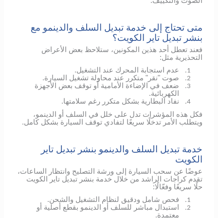
الصوت والتكييف.
متى تحتاج إلى خدمة تبديل السلف والدينمو مع
بنشر تبديل تاير الكويت؟
فعند تعطل أحد هذين المكونين، ستلاحظ بعض الأعراض
التحذيرية مثل:
عدم استجابة المحرك عند التشغيل.
1.
صوت "نقر" متكرر عند محاولة تشغيل السيارة.
2.
ضعف في الإضاءة الأمامية أو توقف بعض الأجهزة
3.
الكهربائية.
نفاد البطارية بشكل متكرر رغم سلامتها.
4.
فكل هذه المؤشرات تدل على خلل في السلف أو الدينمو،
ويتطلب الأمر تدخلًا سريعًا لتفادي توقف السيارة بشكل كامل.
خدمة تبديل السلف والدينمو بنشر تبديل تاير
الكويت
عوضًا عن سحب السيارة إلى ورشة التصليح وانتظار الساعات،
تقدم كراجات الراشد من خلال خدمة بنشر تبديل تاير الكويت
حلًا سريعًا وفعّالًا:
فحص شامل ودقيق لنظام التشغيل والشحن.
1.
استبدال مباشر للسلف أو الدينمو بقطع أصلية أو
2.
معتمدة.