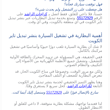
فهل توقفت سيارتك فجأة؟
هل ضغطت على زر التشغيل ولم يحدث شيء؟
حسناً، فلا داعي للقلق، فقط اتصل بـ
كراجات الراشد
على
الرقم
55172929
، وتمتع بخدمة تبديل البطاريات عبر بنشر تبديل
تاير الكويت في أي منطقة بالكويت، وفي أي وقت.
أهمية البطارية في تشغيل السيارة بنشر تبديل تاير
الكويت
لا شك أن بطارية السيارة تلعب دورًا حيويًا وأساسيًا في تشغيل
مركبتك بالكامل.
ففي الحقيقة، هي المسؤولة عن تزويد المحرك بالطاقة الأولية
للتشغيل، وتشغيل جميع الأنظمة الكهربائية من الأضواء إلى
التكييف والنظام الصوتي.
ولكن مع مرور الوقت، وخصوصًا في مناخ الكويت الحار، قد
تتعرض البطارية للضعف أو التلف المفاجئ.
وهنا يظهر التميز الحقيقي لخدمة بنشر تبديل تاير الكويت
التابعة
لكراجات الراشد
، كحل سريع لا يستغرق وقتًا.
سارع بالإتصال فورًا على
55172929
وسنصل إليك أينما كنت.
لذا فعندما تواجهك مشكلة بطارية متوقفة، لا داعي للقلق أو
الانتظار الطويل.