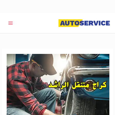
خطي
لى
لمحتوى