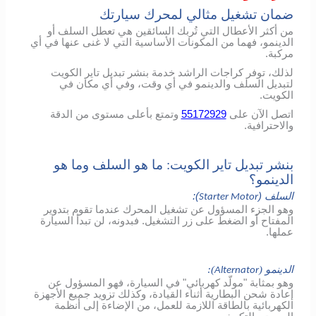
ضمان تشغيل مثالي لمحرك سيارتك
من أكثر الأعطال التي تُربك السائقين هي تعطل السلف أو
الدينمو، فهما من المكونات الأساسية التي لا غنى عنها في أي
مركبة.
لذلك، توفر كراجات الراشد خدمة بنشر تبديل تاير الكويت
لتبديل السلف والدينمو في أي وقت، وفي أي مكان في
الكويت.
اتصل الآن على
55172929
وتمتع بأعلى مستوى من الدقة
والاحترافية.
بنشر تبديل تاير الكويت: ما هو السلف وما هو
الدينمو؟
السلف (
):
Starter Motor
وهو الجزء المسؤول عن تشغيل المحرك عندما تقوم بتدوير
المفتاح أو الضغط على زر التشغيل. فبدونه، لن تبدأ السيارة
عملها.
الدينمو (
):
Alternator
وهو بمثابة "مولّد كهربائي" في السيارة، فهو المسؤول عن
إعادة شحن البطارية أثناء القيادة، وكذلك تزويد جميع الأجهزة
الكهربائية بالطاقة اللازمة للعمل، من الإضاءة إلى أنظمة