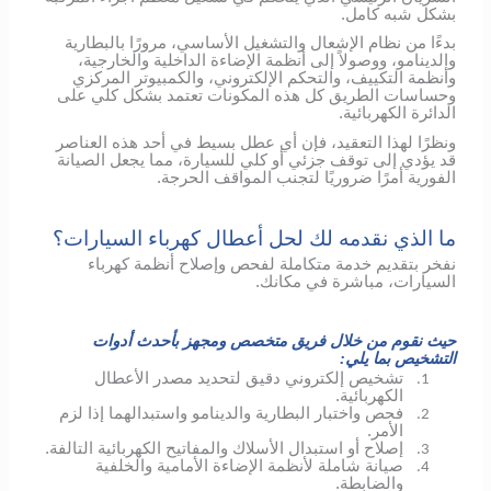
بشكل شبه كامل.
بدءًا من نظام الإشعال والتشغيل الأساسي، مرورًا بالبطارية
والدينامو، ووصولاً إلى أنظمة الإضاءة الداخلية والخارجية،
وأنظمة التكييف، والتحكم الإلكتروني، والكمبيوتر المركزي
وحساسات الطريق كل هذه المكونات تعتمد بشكل كلي على
الدائرة الكهربائية.
ونظرًا لهذا التعقيد، فإن أي عطل بسيط في أحد هذه العناصر
قد يؤدي إلى توقف جزئي أو كلي للسيارة، مما يجعل الصيانة
الفورية أمرًا ضروريًا لتجنب المواقف الحرجة.
ما الذي نقدمه لك لحل أعطال كهرباء السيارات؟
نفخر بتقديم خدمة متكاملة لفحص وإصلاح أنظمة كهرباء
السيارات، مباشرة في مكانك.
حيث نقوم من خلال فريق متخصص ومجهز بأحدث أدوات
التشخيص بما يلي:
تشخيص إلكتروني دقيق لتحديد مصدر الأعطال
1.
الكهربائية.
فحص واختبار البطارية والدينامو واستبدالهما إذا لزم
2.
الأمر.
إصلاح أو استبدال الأسلاك والمفاتيح الكهربائية التالفة.
3.
صيانة شاملة لأنظمة الإضاءة الأمامية والخلفية
4.
والضابطة.