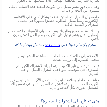
بطارية سيارتك المعطلة، بهدف إعادة تشغيلها على الفور.
وهنا يأتي دور بنشر تبديل تاير الكويت لتنفيذ هذه العملية بأعلى
مستوى من الدقة والأمان.
خاصةً وأن السيارات الحديثة تعتمد بشكل كلي على الأنظمة
الإلكترونية، مما يجعل البطارية عنصرًا محوريًا في تشغيل
المحرك والأنظمة الذكية.
ولذلك، عندما تفرغ بطاريتك بسبب نسيان الأضواء أو الاستخدام
المطول، فإن بنشر تبديل تاير الكويت يقدم الحل الأمثل دون
تأخير.
سارع بالإتصال فورًا على
55172929
وسنصل إليك أينما كنت.
بالإضافة إلى ذلك، لا حاجة لطلب المساعدة العشوائية أو
سحب السيارة إلى ورشة بعيدة.
فمع بنشر تبديل تاير الكويت، يتم إجراء الاشتراك الكهربائي
المحترف في موقعك، سواءً في المنزل، العمل، أو على
الطريق.
ختامًا، لا تخاطر بسلامتك أو وقتك. اتصل الآن بـ بنشر تبديل تاير
الكويت الخدمة الموثوقة لاشتراك السيارات، والتي تضمن لك
التشغيل الفوري بكل كفاءة وأمان.
متى تحتاج إلى اشتراك السيارة؟
عند ترك الأنوار أو الراديو يعمل لفترات طويلة والسيارة