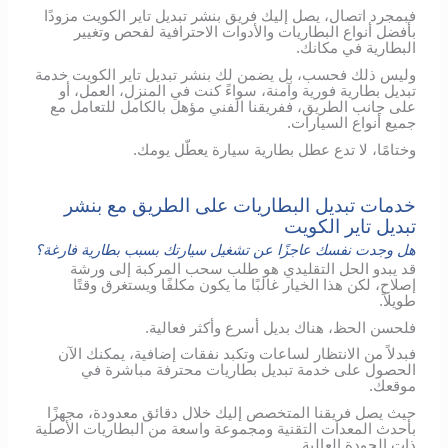
فبمجرد اتصال، يصل إليك فريق بنشر تبديل تاير الكويت مزودًا
بأفضل أنواع البطاريات والأدوات الاحترافية لفحص وتغيير
البطارية في مكانك.
وليس ذلك فحسب، بل يضمن لك بنشر تبديل تاير الكويت خدمة
تبديل بطارية فورية وآمنة، سواءً كنت في المنزل، العمل، أو
على جانب الطريق، ففريقنا الفني مؤهل بالكامل للتعامل مع
جميع أنواع السيارات.
وختامًا، لا تدع عطل بطارية سيارة يعطّل يومك.
خدمات تبديل البطاريات على الطريق مع بنشر
تبديل تاير الكويت
هل وجدت نفسك عاجزًا عن تشغيل سيارتك بسبب بطارية فارغة؟
قد يبدو الحل التقليدي هو طلب سحب المركبة إلى ورشة
إصلاح، لكن هذا الخيار غالبًا ما يكون مكلفًا ويستغرق وقتًا
طويلاً.
فلحسن الحظ، هناك بديل أسرع وأكثر فعالية.
فبدلاً من الانتظار لساعات وتكبد نفقات إضافية، يمكنك الآن
الحصول على خدمة تبديل بطاريات محترفة مباشرة في
موقعك.
حيث يصل فريقنا المتخصص إليك خلال دقائق معدودة، مجهزًا
بأحدث المعدات التقنية ومجموعة واسعة من البطاريات الأصلية
ذات الجودة العالية.