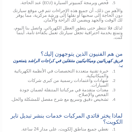
فحص وبرمجة كمبيوتر السيارة (
) عند الحاجة.
ECU
5.
والأهم من ذلك، أن جميع هذه الإجراءات تتم في موقع سيارتك
دون الحاجة إلى سحبها أو نقلها إلى ورشة مركزية، مما يوفر
لك الوقت والجهد ويضمن لك الراحة والأمان.
لذلك فلا تنتظر حتى يتطور العطل الكهربائي.
واتصل بنا اليوم،
وتمتع بخدمة احترافية تجعل سيارتك تعمل بكفاءة تامة، أينما
كنت.
من هم الفنيون الذين يتوجهون إليك؟
فريق كهربائيين وميكانيكيين متنقلين في كراجات الراشد يتمتعون
بـ:
خبرة تقنية متعددة التخصصات في الأنظمة الكهربائية
1.
والميكانيكية.
شهادات واعتمادات رسمية من كبرى شركات
2.
السيارات.
معدات متقدمة في مركباتنا المتنقلة لضمان جودة
3.
الفحص والإصلاح.
تشخيص دقيق وسريع مع شرح مفصل للمشكلة والحل.
4.
لماذا يختر قائدي المركبات خدمات بنشر تبديل تاير
الكويت؟
نغطي جميع مناطق الكويت، على مدار 24 ساعة.
1.