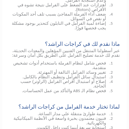
وعدم استجابة الفرامل.
اهتزازات عند الضغط على الفرامل نتيجة تشوه في
3.
الأقراص (
).
Rotors
ضعف أداء الفرملة المفاجئ بسبب تلف أحد المكونات
4.
أو نقص في السوائل.
إضاءة لمبة الفرامل في التابلون كتحذير بوجود مشكلة
5.
يجب فحصها فورًا.
ماذا نقدم لك في كراجات الراشد؟
عبر أسطولنا المتنقل من الفنيين المؤهلين والمعدات الحديثة،
نقدم لك خدمة تصليح الفرامل على الطريق بكل أمان وسرعة:
فحص شامل لنظام الفرملة باستخدام أدوات تشخيص
1.
متقدمة.
تغيير وسائد الفرامل التالفة أو المهترئة.
2.
استبدال سائل الفرامل وتنظيف النظام بالكامل.
3.
إصلاح أو استبدال أقراص الفرامل (الراوتر) حسب
4.
الحاجة.
فحص نظام الـ
والتأكد من عمل الحساسات.
ABS
5.
لماذا تختار خدمة الفرامل من كراجات الراشد؟
خدمة طوارئ متنقلة على مدار الساعة.
1.
فنيون معتمدون بخبرة واسعة في الأنظمة الميكانيكية
2.
والكهربائية.
استجابة سريعة أينما كنت داخل الكويت.
3.