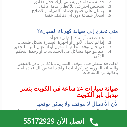
خدمة متنقلة فورية نأتي إليك خلال دقائق.
2.
تشخيص احترافي للأعطال بدقة عالية.
3.
ضمان على جميع خدمات الصيانة والإصلاح.
4.
أسعار شفافة دون أي تكاليف خفية.
5.
متى تحتاج إلى صيانة كهرباء السيارة؟
عند ضعف أو نفاد البطارية فجأة.
1.
إذا لم تعمل الأنوار أو أجهزة السيارة بشكل طبيعي.
2.
في حال توقف نظام التشغيل أو اشتعال لمبة التحذير.
3.
عند مواجهة مشاكل في الحساسات أو وحدة التحكم
4.
الذكي.
لذلك فلا تنتظر حتى تتوقف السيارة تمامًا، بل بادر بالفحص
والصيانة الفورية عبر كراجات الراشد لنضمن لك قيادة آمنة
وخالية من المفاجآت.
صيانة سيارات 24 ساعة في الكويت بنشر
تبديل تاير الكويت
لأن الأعطال لا تتوقف ولا يمكن توقعها
في عالمنا اليوم، حيث تعتمد حياتنا على التنقل المستمر، قد
تواجهك مواقف غير متوقعة تجعل سيارتك تتوقف عن العمل
اتصل الآن 55172929
فجأة.