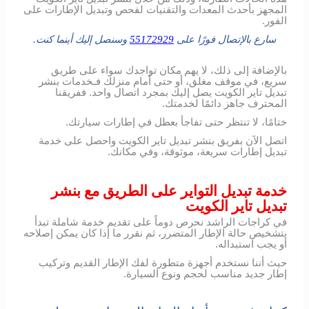
المجهز بأحدث المعدات والتقنيات لفحص وتبديل الإطارات على
الفور.
سارع بالإتصال فورًا على
55172929
وسنصل إليك أينما كنت.
بالإضافة إلى ذلك، لا يهم مكان تواجدك سواء على طريق
سريع، في موقف مغلق، أو حتى أمام منزلك فـخدمات بنشر
تبديل تاير الكويت يصل إليك بمجرد اتصال واحد. ففريقنا
المحترف جاهز دائمًا لخدمتك.
ختامًا، لا تنتظر حتى تفاجأ بعطل في إطارات سيارتك.
اتصل الآن بفريق بنشر تبديل تاير الكويت واحصل على خدمة
تبديل إطارات سريعة، موثوقة، وفي مكانك.
خدمة تبديل التواير على الطريق مع بنشر
تبديل تاير الكويت
في كراجات الراشد نحرص دوماً على تقديم خدمة شاملة تبدأ
بتشخيص حالة الإطار المتضرر، ثم نقرر ما إذا كان يمكن إصلاحه
أو يجب استبداله.
حيث أننا نستخدم أجهزة متطورة لفك الإطار القديم وتركيب
إطار جديد مناسب لحجم ونوع السيارة.