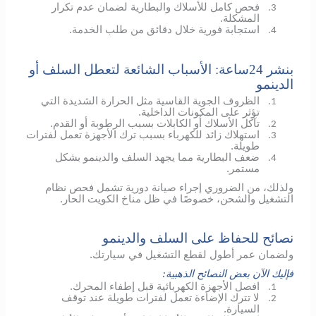
فحص كامل للأسلاك والبطارية لضمان عدم تكرار
3.
المشكلة.
استجابة فورية خلال دقائق من طلب الخدمة.
4.
بنشر 24ساعة: الأسباب الشائعة لتعطل السلف أو
الدينمو
الظروف الجوية القاسية مثل الحرارة الشديدة التي
1.
تؤثر على المكونات الداخلية.
تآكل الأسلاك أو الكابلات بسبب الرطوبة أو القدم.
2.
استهلاك زائد للكهرباء بسبب ترك الأجهزة تعمل لفترات
3.
طويلة.
ضعف البطارية مما يجهد السلف والدينمو بشكل
4.
مستمر.
ولذلك، من الضروري إجراء صيانة دورية تشمل فحص نظام
التشغيل والشحن، خصوصًا في ظل مناخ الكويت الحار.
نصائح للحفاظ على السلف والدينمو
ولضمان عمر أطول لقطع التشغيل في سيارتك.
فإليك الآن بعض النصائح الذهبية:
افصل الأجهزة الكهربائية قبل إطفاء المحرك.
1.
لا تترك الإضاءة تعمل لفترات طويلة عند توقف
2.
السيارة.