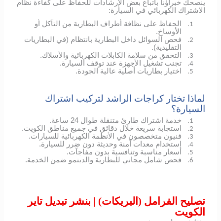
ينصحك خبراؤنا باتباع بعض الإرشادات للحفاظ على كفاءة نظام
الاشتراك الكهربائي في السيارة:
الحفاظ على نظافة أطراف البطارية من التآكل أو
1.
الأوساخ.
فحص السوائل داخل البطارية بانتظام (في البطاريات
2.
التقليدية).
التحقق من سلامة الكابلات الكهربائية والأسلاك.
3.
تجنب تشغيل الأجهزة عند توقف السيارة.
4.
اختيار بطاريات أصلية عالية الجودة.
5.
لماذا تختار كراجات الراشد لتركيب اشتراك
السيارة؟
خدمة اشتراك طارئ متنقلة طوال 24 ساعة.
1.
استجابة سريعة خلال دقائق في جميع مناطق الكويت.
2.
فنيون متخصصون في الأنظمة الكهربائية للسيارات.
3.
استخدام معدات آمنة وحديثة دون ضرر للسيارة.
4.
أسعار مناسبة وتنافسية بدون مفاجآت.
5.
فحص شامل مجاني للبطارية والدينمو ضمن الخدمة.
6.
تصليح الفرامل (البريكات) | بنشر تبديل تاير
الكويت