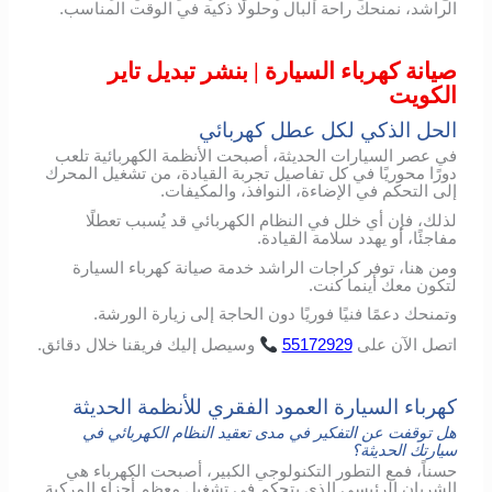
الراشد، نمنحك راحة البال وحلولًا ذكية في الوقت المناسب.
صيانة كهرباء السيارة | بنشر تبديل تاير
الكويت
الحل الذكي لكل عطل كهربائي
في عصر السيارات الحديثة، أصبحت الأنظمة الكهربائية تلعب
دورًا محوريًا في كل تفاصيل تجربة القيادة، من تشغيل المحرك
إلى التحكم في الإضاءة، النوافذ، والمكيفات.
لذلك، فإن أي خلل في النظام الكهربائي قد يُسبب تعطلًا
مفاجئًا، أو يهدد سلامة القيادة.
ومن هنا، توفر كراجات الراشد خدمة صيانة كهرباء السيارة
لتكون معك أينما كنت.
وتمنحك دعمًا فنيًا فوريًا دون الحاجة إلى زيارة الورشة.
اتصل
الآن
على
55172929
وسيصل
إليك
فريقنا
خلال
دقائق
.
كهرباء السيارة العمود الفقري للأنظمة الحديثة
هل توقفت عن التفكير في مدى تعقيد النظام الكهربائي في
سيارتك الحديثة؟
حسناً، فمع التطور التكنولوجي الكبير، أصبحت الكهرباء هي
الشريان الرئيسي الذي يتحكم في تشغيل معظم أجزاء المركبة