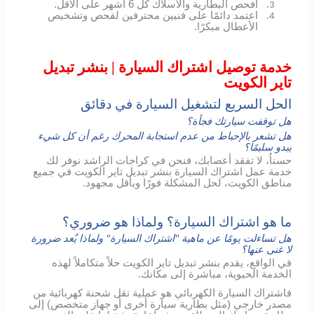
افحص البطارية والأسلاك كل 6 أشهر على الأقل.
3.
اعتمد دائمًا على فنيين محترفين لفحص وتشخيص
4.
الأعطال مبكرًا.
خدمة توصيل اشتراك السيارة | بنشر تبديل
تاير الكويت
الحل السريع لتشغيل السيارة في دقائق
هل توقفت سيارتك فجأة؟
هل تشعر بالإحباط من عدم استجابة المحرك رغم أن كل شيء
يبدو سليمًا؟
حسناُ، لا تفقد أعصابك، فنحن في كراجات الراشد نوفر لك
خدمة عمل اشتراك السيارة بنشر تبديل تاير الكويت في جميع
مناطق الكويت، لحل المشكلة فورًا وبأقل مجهود.
ما هو اشتراك السيارة؟ ولماذا هو ضروري؟
هل تساءلت يومًا عن ماهية "اشتراك السيارة" ولماذا يُعد ضرورة
لا غنى عنها؟
في الواقع، يقدم بنشر تبديل تاير الكويت حلاً متكاملاً لهذه
الخدمة الحيوية، مباشرة إلى مكانك.
فاشتراك السيارة الكهربائي هو عملية نقل شحنة كهربائية من
مصدر خارجي (مثل بطارية سيارة أخرى أو جهاز متخصص) إلى