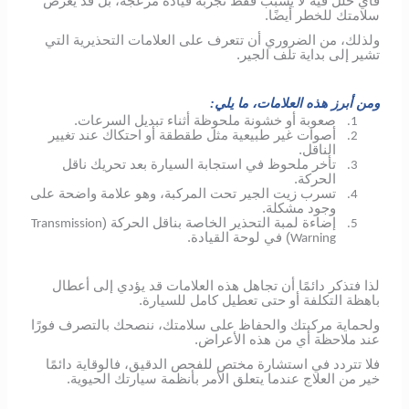
فأي خلل فيه لا يسبب فقط تجربة قيادة مزعجة، بل قد يعرض
سلامتك للخطر أيضًا.
ولذلك، من الضروري أن تتعرف على العلامات التحذيرية التي
تشير إلى بداية تلف الجير.
ومن أبرز هذه العلامات، ما يلي:
صعوبة أو خشونة ملحوظة أثناء تبديل السرعات.
1.
أصوات غير طبيعية مثل طقطقة أو احتكاك عند تغيير
2.
الناقل.
تأخر ملحوظ في استجابة السيارة بعد تحريك ناقل
3.
الحركة.
تسرب زيت الجير تحت المركبة، وهو علامة واضحة على
4.
وجود مشكلة.
إضاءة لمبة التحذير الخاصة بناقل الحركة (
Transmission
5.
) في لوحة القيادة.
Warning
لذا فتذكر دائمًا أن تجاهل هذه العلامات قد يؤدي إلى أعطال
باهظة التكلفة أو حتى تعطيل كامل للسيارة.
ولحماية مركبتك والحفاظ على سلامتك، ننصحك بالتصرف فورًا
عند ملاحظة أي من هذه الأعراض.
فلا تتردد في استشارة مختص للفحص الدقيق، فالوقاية دائمًا
خير من العلاج عندما يتعلق الأمر بأنظمة سيارتك الحيوية.