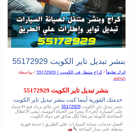
بنشر تبديل تاير الكويت 55172929
اترك تعليقاً
/
كراج متنقل في الكويت | 55172929
/ بواسطة
admin
بنشر تبديل تاير الكويت 55172929
خدمتك الفورية أينما كنت بنشر تبديل تاير الكويت
بنشر تبديل تاير الكويت
55172929
، في عالم يزداد فيه الاعتماد
على السيارة كجزء لا يتجزأ من الحياة اليومية، تبقى الأعطال
المفاجئة كابوسًا مزعجًا لكل سائق في دولة الكويت.
أفضل خدمات صيانة السيارات علي الطريق | خدمة فورية
متنقلة على مدار الساعة