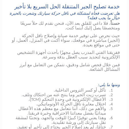
خدمة تصليح الجير المتنقلة الحل السريع بلا تأخير
هل تعرضت فجأة لمشكلة في ناقل حركة سيارتك وشعرت بالحيرة
حيال ما يجب فعله؟
حسناً
، فلا داعي للقلق بعد الآن، فنحن نقدم لك حلاً سريعًا
ومتخصصًا يصل إليك أينما كنت.
حيث نحرص على توفير خدمة صيانة وإصلاح ناقل الحركة
(الجير) مباشرة في موقعك، سواء أكنت في المنزل، العمل، أو
حتى في مواقع بعيدة.
ففريقنا الفني المدرب يصل مجهزًا بأحدث أجهزة التشخيص
الإلكترونية لتحديد سبب العطل بدقة وسرعة.
فمن خلال فحص شامل ودقيق، نتمكن من التعامل مع أبرز
المشاكل الشائعة.
ومنها ما يلي:
تآكل أو كسر التروس الداخلية.
1.
تسرب زيت الجير وما ينتج عنه من احتكاك وتلف.
2.
الأعطال الإلكترونية في وحدة التحكم (
).
TCM
3.
اختلال معايرة ناقل الحركة الأوتوماتيكي.
4.
والأهم من ذلك، أننا نتعامل مع معظم هذه الأعطال
5.
ميدانيًا بفضل معداتنا الاحترافية وخبرة فريقنا.
وهذا يعني توفيرًا كبيرًا للوقت والجهد، وتجنبًا لمشقة
6.
نقل سيارتك إلى ورشة تقليدية.
ختامًا، لم يعد إصلاح الجير يحتاج إلى تأخير أو تعقيد.
7.