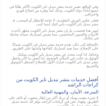
وفي الواقع، تعتبر خدمة بنشر تبديل تاير الكويت الأكثر طلبًا في
جميع أنحاء دولة الكويت، وذلك لما توفره من إصلاح فوري
واحترافي.
فعلى عكس الورش التقليدية، لا حاجة للانتظار أو السحب، فـ
بنشر تبديل تاير الكويت يأتي إليك أينما كنت.
ليس هذا فحسب، بل إن بنشر تبديل تاير الكويت مجهّز بأحدث
الأدوات والفنيين المختصين، مما يضمن لسيارتك صيانة شاملة
في مكانك.
بالإضافة إلى ذلك، تقدم خدمة بنشر تبديل تاير الكويت ضمانًا
على الإصلاح، مما يعيد لسيارتك كفاءتها وأمانها على الطريق.
وختامًا، إذا كنت تبحث عن بنشر تبديل تاير الكويت يمكنك
الوثوق به، فأنت في المكان الصحيح، لذا اتصل بنا الآن واجعل
بنشر تبديل تاير الكويت خيارك الأول للإصلاح المتنقل الموثوق
والسريع.
أفضل خدمات بنشر تبديل تاير الكويت من
كراجات الراشد
السرعة، الأمان، والمهنية العالية
لا شيء يفسد يومك أو دربك أكثر من إطار مثقوب أو تالف على
الطريق، ولهذا، نحن في كراجات الراشد نوفر لك خدمة تبديل
تواير بنشر تبديل تاير الكويت،