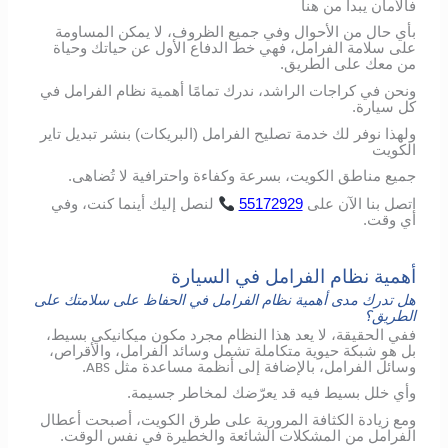
فالأمان يبدأ من هنا
بأي حال من الأحوال وفي جميع الظروف، لا يمكن المساومة
على سلامة الفرامل، فهي خط الدفاع الأول عن حياتك وحياة
من معك على الطريق.
ونحن في كراجات الراشد، ندرك تمامًا أهمية نظام الفرامل في
كل سيارة.
ولهذا نوفر لك خدمة تصليح الفرامل (البريكات) بنشر تبديل تاير
الكويت
جميع مناطق الكويت، بسرعة وكفاءة واحترافية لا تُضاهى.
اتصل
بنا
الآن
على
55172929
لنصل
إليك
أينما
كنت،
وفي
أي
وقت
.
أهمية نظام الفرامل في السيارة
هل تدرك مدى أهمية نظام الفرامل في الحفاظ على سلامتك على
الطريق؟
ففي الحقيقة، لا يعد هذا النظام مجرد مكون ميكانيكي بسيط،
بل هو شبكة حيوية متكاملة تشمل وسائد الفرامل، والأقراص،
وسائل الفرامل، بالإضافة إلى أنظمة مساعدة مثل
.
ABS
وأي خلل بسيط فيه قد يعرّضك لمخاطر جسيمة.
ومع زيادة الكثافة المرورية على طرق الكويت، أصبحت أعطال
الفرامل من المشكلات الشائعة والخطيرة في نفس الوقت.