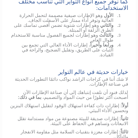
كما نوفر جميع أنواع التواير التي تناسب مختلف
الاستخدامات:
الأول
وهو الإطارات صيفية مصممة لتحمل الحرارة
1.
العالية وتوفر أداء ممتاز على الأسفلت الجاف.
والثاني
وهو إطارات شتوية تضمن أقصى تماسك على
2.
الطرق الزلقة أو المبتلة.
والثالث
وهو إطارات لجميع الفصول مناسبة للاستخدام
3.
طوال العام.
ورابعا وأخيراً
، إطارات الأداء العالي التي تجمع بين
4.
الثبات على الطريق، وتقليل الضجيج، والراحة في
القيادة.
خيارات حديثة في عالم التواير
لا شك أننا في كراجات الراشد نواكب دائمًا التطورات الحديثة
في صناعة الإطارات.
لذلك فنود أن نلفت إنتباهك إلى أن صناعة الإطارات الآن
أصبحت أكثر تطورًا من حيث المواد والتصميم،
بما في ذلك:
أولاً:
إطارات ذات كفاءة استهلاك الوقود لتقليل استهلاك البنزين
وتحسين الأداء البيئي.
ثانياً:
إطارات صديقة للبيئة مصنوعة من مواد مستدامة تقلل
الانبعاثات وتساهم في الحفاظ على البيئة.
ثالثاً:
إطارات معززة بتقنيات السلامة مثل مقاومة الانفجار
والتآكل.