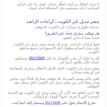
لا تترك أعطال مركبتك تُعطّل حياتك، اتصل بنا على الرقم
المباشر أدناه، وسنقوم بحل المشكلة أمام عينيك.
بنشر تبديل تاير الكويت | كراجات الراشد
خدمات طوارئ سيارات في الكويت بلا توقف
هل تعطلت سيارتك فجأة على الطريق؟
حسناُ معنا لا داعي للقلق.
فمع كراجات الراشد، نقدم لك خدمة بنشر تبديل تاير الكويت
على مدار الساعة وطوال أيام الأسبوع في جميع مناطق
الكويت.
كل ما عليك أن تبادر بالإتصال بنا على
55172929
، وسنكون
عندك خلال دقائق، أينما كن.
بنشر تبديل تاير الكويت: الحل الأمثل لأعطال سيارتك المفاجئة
في أي وقت ومكان.
ففي عالم يتسم بالسرعة، قد تتوقف سيارتك فجأة دون سابق
إنذار، وهنا يأتي دور بنشر تبديل تاير الكويت كحلٍ مبتكر ينقذ
الموقف.
فلا داعي للقلق بعد الآن، لأن بنشر تبديل تاير الكويت هو الخدمة
الوحيدة التي لا تعرف حدودًا للوقت أو المكان.
سارع بالإتصال فورًا على
55172929
وسنصل إليك أينما كنت.