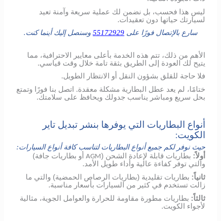
ليس هذا فحسب، بل نضمن لك عملية سريعة وآمنة تعيد
لسيارتك حياتها دون تعقيدات.
سارع بالإتصال فورًا على
55172929
وسنصل إليك أينما كنت.
الأهم من ذلك، تتم هذه الخدمة بأعلى معايير الاحترافية، مما
يتيح لك العودة إلى الطريق بثقة تامة خلال وقت قياسي.
فلا حاجة للقلق بشؤون النقل أو الانتظار الطويل.
ختامًا، لم يعد عطل البطارية مشكلة معقدة. اتصل بنا فورًا وتمتع
بحل سريع ومباشر يناسب جدولك ويحافظ على سلامتك.
أنواع البطاريات التي يوفرها بنشر تبديل تاير
الكويت:
حيث نوفر لكم جميع أنواع البطاريات لتناسب كافة أنواع السيارات:
أولاً:
بطاريات قابلة لإعادة الشحن (
أو بطاريات جافة)
AGM
والتي توفر كفاءة عالية وأداء طويل الأمد.
ثانياً:
بطاريات تقليدية (بطاريات الرصاص الحمضية) والتي ما
زالت تستخدم في كثير من السيارات بأسعار مناسبة.
ثالثاً:
بطاريات مطورة مقاومة للحرارة والعوامل الجوية، مثالية
لأجواء الكويت.