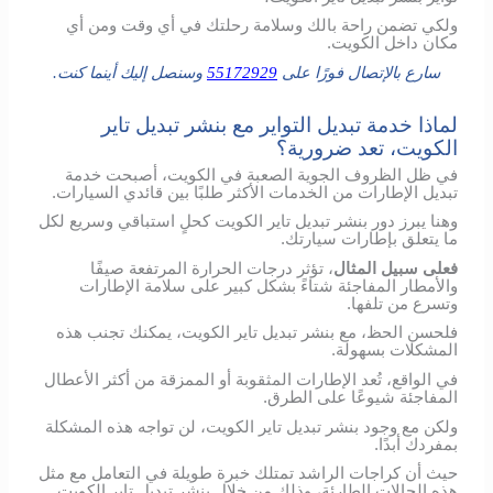
ولكي تضمن راحة بالك وسلامة رحلتك في أي وقت ومن أي
مكان داخل الكويت.
سارع بالإتصال فورًا على
55172929
وسنصل إليك أينما كنت.
لماذا خدمة تبديل التواير مع بنشر تبديل تاير
الكويت، تعد ضرورية؟
في ظل الظروف الجوية الصعبة في الكويت، أصبحت خدمة
تبديل الإطارات من الخدمات الأكثر طلبًا بين قائدي السيارات.
وهنا يبرز دور بنشر تبديل تاير الكويت كحلٍ استباقي وسريع لكل
ما يتعلق بإطارات سيارتك.
فعلى سبيل المثال
، تؤثر درجات الحرارة المرتفعة صيفًا
والأمطار المفاجئة شتاءً بشكل كبير على سلامة الإطارات
وتسرع من تلفها.
فلحسن الحظ، مع بنشر تبديل تاير الكويت، يمكنك تجنب هذه
المشكلات بسهولة.
في الواقع، تُعد الإطارات المثقوبة أو الممزقة من أكثر الأعطال
المفاجئة شيوعًا على الطرق.
ولكن مع وجود بنشر تبديل تاير الكويت، لن تواجه هذه المشكلة
بمفردك أبدًا.
حيث أن كراجات الراشد تمتلك خبرة طويلة في التعامل مع مثل
هذه الحالات الطارئة، وذلك من خلال بنشر تبديل تاير الكويت