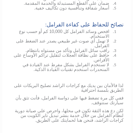
ضمان على القطع المستبدلة والخدمة المقدمة.
4.
أسعار شفافة وتنافسية دون تكاليف خفية.
5.
نصائح للحفاظ على كفاءة الفرامل:
افحص وسائد الفرامل كل 10,000 كم أو حسب نوع
1.
الاستخدام.
لا تهمل أي صوت غير طبيعي يصدر عند الضغط على
2.
الفرامل.
راقب سائل الفرامل وتأكد من مستواه بانتظام.
3.
حافظ على نظافة العجلات لتقليل تراكم الأوساخ على
4.
الأقراص.
لا تستخدم الفرامل بشكل مفرط عند القيادة في
5.
المنحدرات استخدم تقنيات القيادة الذكية.
لذا فالأمان بين يديك مع كراجات الراشد تصليح البريكات على
الطريق بلمسة احترافية
ففي كل مرة تضغط فيها على دواسة الفرامل، فأنت تثق بأن
سيارتك ستتوقف.
لكن دع هذه الثقة تكون في محلها، واحرص على صيانة دورية
لنظام الفرامل من خلال خدمة بنشر تبديل تاير الكويت من
كراجات الراشد، فنحن هنا لحمايتك على الطريق.