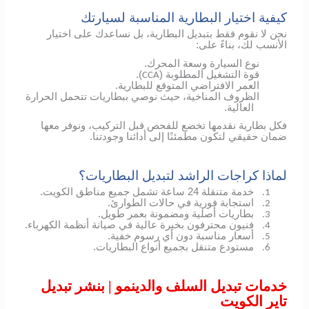
كيفية اختيار البطارية المناسبة لسيارتك
نحن لا نقوم فقط بتبديل البطارية، بل نساعدك على اختيار
الأنسب لك، بناءً على:
نوع السيارة وسعة المحرك.
قوة التشغيل المطلوبة (
).
CCA
العمر الافتراضي المتوقع للبطارية.
الظروف المناخية، حيث نوصي ببطاريات تتحمل الحرارة
العالية.
فكل بطارية نقدمها تخضع للفحص قبل التركيب، ونوفر معها
ضمان حقيقي لتكون مطمئنًا إلى أدائنا وجودتنا.
لماذا كراجات الراشد لتبديل البطاريات؟
خدمة متنقلة 24 ساعة تشمل جميع مناطق الكويت.
1.
استجابة فورية في حالات الطوارئ.
2.
بطاريات أصلية ومضمونة بعمر طويل.
3.
فنيون محترفون بخبرة عالية في صيانة أنظمة الكهرباء.
4.
أسعار مناسبة دون أي رسوم خفية.
5.
مستودع متنقل بجميع أنواع البطاريات.
6.
خدمات تبديل السلف والدينمو | بنشر تبديل
تاير الكويت