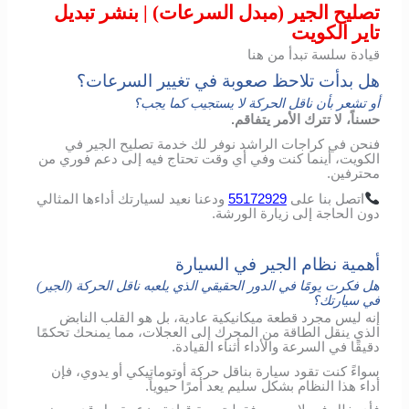
تصليح الجير (مبدل السرعات) | بنشر تبديل
تاير الكويت
قيادة سلسة تبدأ من هنا
هل بدأت تلاحظ صعوبة في تغيير السرعات؟
أو تشعر بأن ناقل الحركة لا يستجيب كما يجب؟
حسناً، لا تترك الأمر يتفاقم.
فنحن في كراجات الراشد نوفر لك خدمة تصليح الجير في
الكويت، أينما كنت وفي أي وقت تحتاج فيه إلى دعم فوري من
محترفين.
اتصل
بنا
على
55172929
ودعنا
نعيد
لسيارتك
أداءها
المثالي
دون
الحاجة
إلى
زيارة
الورشة
.
أهمية نظام الجير في السيارة
هل فكرت يومًا في الدور الحقيقي الذي يلعبه ناقل الحركة (الجير)
في سيارتك؟
إنه ليس مجرد قطعة ميكانيكية عادية، بل هو القلب النابض
الذي ينقل الطاقة من المحرك إلى العجلات، مما يمنحك تحكمًا
دقيقًا في السرعة والأداء أثناء القيادة.
سواءً كنت تقود سيارة بناقل حركة أوتوماتيكي أو يدوي، فإن
أداء هذا النظام بشكل سليم يعد أمرًا حيوياً.