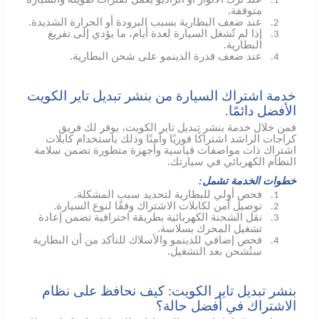
1.
متوقفة.
عند ضعف البطارية بسبب البرودة أو الحرارة الشديدة.
2.
إذا لم تُشغل السيارة لعدة أيام، ما يؤدي إلى تفريغ
3.
البطارية.
عند ضعف قدرة الدينمو على شحن البطارية.
4.
خدمة اشتراك السيارة من بنشر تبديل تاير الكويت
الأفضل دائمًا.
فمن خلال خدمة بنشر تبديل تاير الكويت، يوفر لك فريق
كراجات الراشد اشتراكًا فوريًا وآمنًا وذلك باستخدام كابلات
اشتراك ذات مواصفات قياسية وأجهزة متطورة تضمن سلامة
النظام الكهربائي في سيارتك.
خطوات الخدمة تشمل:
فحص أولي للبطارية لتحديد سبب المشكلة.
1.
توصيل آمن لكابلات الاشتراك وفقًا لنوع السيارة.
2.
نقل الشحنة الكهربائية بطريقة احترافية تضمن إعادة
3.
تشغيل المحرك بسلاسة.
فحص إضافي
للدينمو
والأسلاك للتأكد من أن البطارية
4.
ستُشحن بعد التشغيل.
بنشر تبديل تاير الكويت: كيف نحافظ على نظام
الاشتراك في أفضل حالة؟