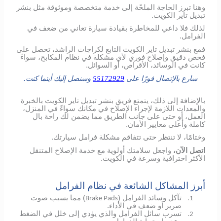
وهنا تبرز الحاجة الملحّة إلى خدمة متخصصة وموثوقة مثل بنشر
تبديل تاير الكويت.
لذلك فلا داعي للمخاطرة بقيادة سيارة تعاني من ضعف في
الفرامل.
فمع بنشر تبديل تاير الكويت التابع لكراجات الراشد، تحصل على
فحص دقيق وإصلاح فوري لأي مشكلة في نظام المكابح، سواءً
كانت في الوسائد، الأقراص، أو السوائل.
سارع بالإتصال فورًا على
55172929
وسنصل إليك أينما كنت.
بالإضافة إلى ذلك، يتمتع فريق بنشر تبديل تاير الكويت بالخبرة
والمعدات اللازمة لإجراء الإصلاح في مكانك سواءً في المنزل،
العمل، أو حتى على جانب الطريق مما يضمن لك راحة بال
كاملة وأعلى معايير الأمان.
وختامًا، لا تنتظر حتى تتفاقم مشكلة فرامل سيارتك.
اتصل الآن،
واجعل سلامتك أولوية مع خدمة الإصلاح المتنقل
الأكثر احترافية وسرعة في الكويت.
أبرز المشاكل الشائعة في نظام الفرامل
تآكل وسائد الفرامل (
) مما يسبب صوت
Brake Pads
1.
صرير أو ضعف في الأداء.
تسرب سائل الفرامل والذي يؤدي إلى خلل في الضغط
2.