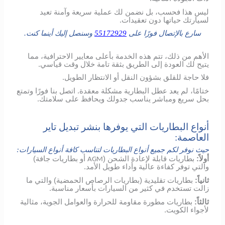
ليس هذا فحسب، بل نضمن لك عملية سريعة وآمنة تعيد
لسيارتك حياتها دون تعقيدات.
سارع بالإتصال فورًا على
55172929
وسنصل إليك أينما كنت.
الأهم من ذلك، تتم هذه الخدمة بأعلى معايير الاحترافية، مما
يتيح لك العودة إلى الطريق بثقة تامة خلال وقت قياسي.
فلا حاجة للقلق بشؤون النقل أو الانتظار الطويل.
ختامًا، لم يعد عطل البطارية مشكلة معقدة. اتصل بنا فورًا وتمتع
بحل سريع ومباشر يناسب جدولك ويحافظ على سلامتك.
أنواع البطاريات التي يوفرها بنشر تبديل تاير
العاصمة:
حيث نوفر لكم جميع أنواع البطاريات لتناسب كافة أنواع السيارات:
أولاً:
بطاريات قابلة لإعادة الشحن (
أو بطاريات جافة)
AGM
والتي توفر كفاءة عالية وأداء طويل الأمد.
ثانياً:
بطاريات تقليدية (بطاريات الرصاص الحمضية) والتي ما
زالت تستخدم في كثير من السيارات بأسعار مناسبة.
ثالثاً:
بطاريات مطورة مقاومة للحرارة والعوامل الجوية، مثالية
لأجواء الكويت.