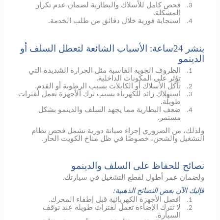
فحص كامل للأسلاك والبطارية لضمان عدم تكرار
3.
المشكلة.
استجابة فورية خلال دقائق من طلب الخدمة.
4.
بنشر 24ساعة: الأسباب الشائعة لتعطل السلف أو
الدينمو
الظروف الجوية القاسية مثل الحرارة الشديدة التي
1.
تؤثر على المكونات الداخلية.
تآكل الأسلاك أو الكابلات بسبب الرطوبة أو القدم.
2.
استهلاك زائد للكهرباء بسبب ترك الأجهزة تعمل لفترات
3.
طويلة.
ضعف البطارية مما يجهد السلف والدينمو بشكل
4.
مستمر.
ولذلك، من الضروري إجراء صيانة دورية تشمل فحص نظام
التشغيل والشحن، خصوصًا في ظل مناخ الكويت الحار.
نصائح للحفاظ على السلف والدينمو
ولضمان عمر أطول لقطع التشغيل في سيارتك.
فإليك الآن بعض النصائح الذهبية:
افصل الأجهزة الكهربائية قبل إطفاء المحرك.
1.
لا تترك الإضاءة تعمل لفترات طويلة عند توقف
2.
السيارة.