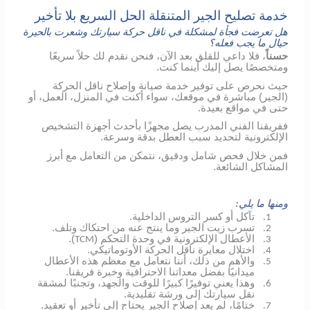
خدمة تصليح الجير المتنقلة الحل السريع بلا تأخير
هل تعرضت فجأة لمشكلة في ناقل حركة سيارتك وشعرت بالحيرة
حيال ما يجب فعله؟
حسناً
، فلا داعي للقلق بعد الآن، فنحن نقدم لك حلاً سريعًا
ومتخصصًا يصل إليك أينما كنت.
حيث نحرص على توفير خدمة صيانة وإصلاح ناقل الحركة
(الجير) مباشرة في موقعك، سواء أكنت في المنزل، العمل، أو
حتى في مواقع بعيدة.
ففريقنا الفني المدرب يصل مجهزًا بأحدث أجهزة التشخيص
الإلكترونية لتحديد سبب العطل بدقة وسرعة.
فمن خلال فحص شامل ودقيق، نتمكن من التعامل مع أبرز
المشاكل الشائعة.
ومنها ما يلي:
تآكل أو كسر التروس الداخلية.
1.
تسرب زيت الجير وما ينتج عنه من احتكاك وتلف.
2.
الأعطال الإلكترونية في وحدة التحكم (
).
TCM
3.
اختلال معايرة ناقل الحركة الأوتوماتيكي.
4.
والأهم من ذلك، أننا نتعامل مع معظم هذه الأعطال
5.
ميدانيًا بفضل معداتنا الاحترافية وخبرة فريقنا.
وهذا يعني توفيرًا كبيرًا للوقت والجهد، وتجنبًا لمشقة
6.
نقل سيارتك إلى ورشة تقليدية.
ختامًا، لم يعد إصلاح الجير يحتاج إلى تأخير أو تعقيد.
7.