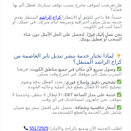
هل تعرضت لموقف محرج بسبب توقف سيارتك لعطل ألم بها
فجأة؟
حسناً، فلا داعي للقلق أو الانتظار!
كراج الراشد
المتنقل يقدم
خدمة تبديل سلف احترافية وسريعة أمام منزلك، في عملك، أو
أينما كنت في الكويت.
نحن نصل إليك فورًا، لتحصل على الحل الأمثل دون عناء
السحب أو تعطيل يومك.
لماذا تختار خدمة بنشر تبديل تاير العاصمة من
كراج الراشد المتنقل؟
وصول
سريع
لأي
مكان
في
جميع مناطق الكويت
:
فريقنا
المدرب
يصل
إلى
موقعك
في
أسرع
وقت
ممكن
.
تشخيص
دقيق
وإصلاح
فوري
:
نحدد
العطل
بدقة
ونقوم
بتصليح
كافة الأعطال
بقطع
غيار
أصلية
وعالية
الجودة
.
خدمة
على
مدار
الساعة
24/7:
الأعطال
لا
تنتظر،
وخدمتنا
لا
تتوقف
.
نحن
جاهزون
لمساعدتك
في
أي
وقت
.
أسعار
تنافسية
وشفافة
:
تحصل
على
أفضل
سعر
مع
ضمان
شامل
على
الخدمة
والقطع
المُستخدمة
.
اطلب
الخدمة
الآن
وتمتع
بالراحة
والأمان
!
55172929