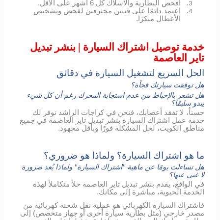
افحص البطارية والأسلاك كل 6 أشهر على الأقل.
3.
اعتمد دائمًا على فنيين محترفين لفحص وتشخيص
4.
الأعطال مبكرًا.
خدمة توصيل اشتراك السيارة | بنشر تبديل
تاير العاصمة
الحل السريع لتشغيل السيارة في دقائق
هل توقفت سيارتك فجأة؟
هل تشعر بالإحباط من عدم استجابة المحرك رغم أن كل شيء
يبدو سليمًا؟
حسناُ، لا تفقد أعصابك، فنحن في كراجات الراشد نوفر لك
خدمة عمل اشتراك السيارة بنشر تبديل تاير العاصمة في جميع
مناطق الكويت، لحل المشكلة فورًا وبأقل مجهود.
ما هو اشتراك السيارة؟ ولماذا هو ضروري؟
هل تساءلت يومًا عن ماهية "اشتراك السيارة" ولماذا يُعد ضرورة
لا غنى عنها؟
في الواقع، يقدم بنشر تبديل تاير العاصمة حلاً متكاملاً لهذه
الخدمة الحيوية، مباشرة إلى مكانك.
فاشتراك السيارة الكهربائي هو عملية نقل شحنة كهربائية من
مصدر خارجي (مثل بطارية سيارة أخرى أو جهاز متخصص) إلى