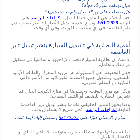
فهل توقفت سيارتك فجأة؟
هل ضغطت على زر التشغيل ولم يحدث شيء؟
حسناً، فلا داعي للقلق، فقط اتصل بـ
كراجات الراشد
على
الرقم
55172929
، وتمتع بخدمة تبديل البطاريات عبر بنشر تبديل
تاير العاصمة في أي منطقة بالكويت، وفي أي وقت.
أهمية البطارية في تشغيل السيارة بنشر تبديل تاير
العاصمة
لا شك أن بطارية السيارة تلعب دورًا حيويًا وأساسيًا في تشغيل
مركبتك بالكامل.
ففي الحقيقة، هي المسؤولة عن تزويد المحرك بالطاقة الأولية
للتشغيل، وتشغيل جميع الأنظمة الكهربائية من الأضواء إلى
التكييف والنظام الصوتي.
ولكن مع مرور الوقت، وخصوصًا في مناخ الكويت الحار، قد
تتعرض البطارية للضعف أو التلف المفاجئ.
وهنا يظهر التميز الحقيقي لخدمة بنشر تبديل تاير العاصمة
التابعة
لكراجات الراشد
، كحل سريع لا يستغرق وقتًا.
سارع بالإتصال فورًا على
55172929
وسنصل إليك أينما كنت.
لذا فعندما تواجهك مشكلة بطارية متوقفة، لا داعي للقلق أو
الانتظار الطويل.