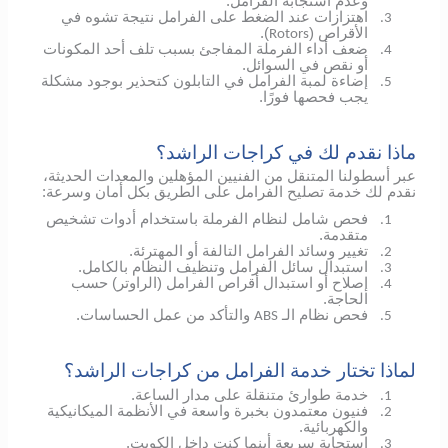
وعدم استجابة الفرامل.
اهتزازات عند الضغط على الفرامل نتيجة تشوه في
3.
الأقراص (
).
Rotors
ضعف أداء الفرملة المفاجئ بسبب تلف أحد المكونات
4.
أو نقص في السوائل.
إضاءة لمبة الفرامل في التابلون كتحذير بوجود مشكلة
5.
يجب فحصها فورًا.
ماذا نقدم لك في كراجات الراشد؟
عبر أسطولنا المتنقل من الفنيين المؤهلين والمعدات الحديثة،
نقدم لك خدمة تصليح الفرامل على الطريق بكل أمان وسرعة:
فحص شامل لنظام الفرملة باستخدام أدوات تشخيص
1.
متقدمة.
تغيير وسائد الفرامل التالفة أو المهترئة.
2.
استبدال سائل الفرامل وتنظيف النظام بالكامل.
3.
إصلاح أو استبدال أقراص الفرامل (الراوتر) حسب
4.
الحاجة.
فحص نظام الـ
والتأكد من عمل الحساسات.
ABS
5.
لماذا تختار خدمة الفرامل من كراجات الراشد؟
خدمة طوارئ متنقلة على مدار الساعة.
1.
فنيون معتمدون بخبرة واسعة في الأنظمة الميكانيكية
2.
والكهربائية.
استجابة سريعة أينما كنت داخل الكويت.
3.