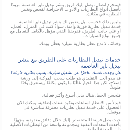
فبمجرد اتصال، يصل إليك فريق بنشر تبديل تاير العاصمة مزودًا
بأفضل أنواع البطاريات والأدوات الاحترافية لفحص وتغيير
البطارية في مكانك.
وليس ذلك فحسب، بل يضمن لك بنشر تبديل تاير العاصمة
خدمة تبديل بطارية فورية وآمنة، سواءً كنت في المنزل، العمل،
أو على جانب الطريق، ففريقنا الفني مؤهل بالكامل للتعامل مع
جميع أنواع السيارات.
وختامًا، لا تدع عطل بطارية سيارة يعطّل يومك.
خدمات تبديل البطاريات على الطريق مع بنشر
تبديل تاير العاصمة
هل وجدت نفسك عاجزًا عن تشغيل سيارتك بسبب بطارية فارغة؟
قد يبدو الحل التقليدي هو طلب سحب المركبة إلى ورشة
إصلاح، لكن هذا الخيار غالبًا ما يكون مكلفًا ويستغرق وقتًا
طويلاً.
فلحسن الحظ، هناك بديل أسرع وأكثر فعالية.
فبدلاً من الانتظار لساعات وتكبد نفقات إضافية، يمكنك الآن
الحصول على خدمة تبديل بطاريات محترفة مباشرة في
موقعك.
حيث يصل فريقنا المتخصص إليك خلال دقائق معدودة، مجهزًا
بأحدث المعدات التقنية ومجموعة واسعة من البطاريات الأصلية
ذات الجودة العالية.