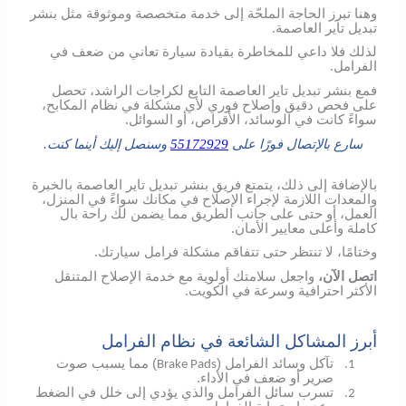
وهنا تبرز الحاجة الملحّة إلى خدمة متخصصة وموثوقة مثل بنشر
تبديل تاير العاصمة.
لذلك فلا داعي للمخاطرة بقيادة سيارة تعاني من ضعف في
الفرامل.
فمع بنشر تبديل تاير العاصمة التابع لكراجات الراشد، تحصل
على فحص دقيق وإصلاح فوري لأي مشكلة في نظام المكابح،
سواءً كانت في الوسائد، الأقراص، أو السوائل.
سارع بالإتصال فورًا على
55172929
وسنصل إليك أينما كنت.
بالإضافة إلى ذلك، يتمتع فريق بنشر تبديل تاير العاصمة بالخبرة
والمعدات اللازمة لإجراء الإصلاح في مكانك سواءً في المنزل،
العمل، أو حتى على جانب الطريق مما يضمن لك راحة بال
كاملة وأعلى معايير الأمان.
وختامًا، لا تنتظر حتى تتفاقم مشكلة فرامل سيارتك.
اتصل الآن،
واجعل سلامتك أولوية مع خدمة الإصلاح المتنقل
الأكثر احترافية وسرعة في الكويت.
أبرز المشاكل الشائعة في نظام الفرامل
تآكل وسائد الفرامل (
) مما يسبب صوت
Brake Pads
1.
صرير أو ضعف في الأداء.
تسرب سائل الفرامل والذي يؤدي إلى خلل في الضغط
2.