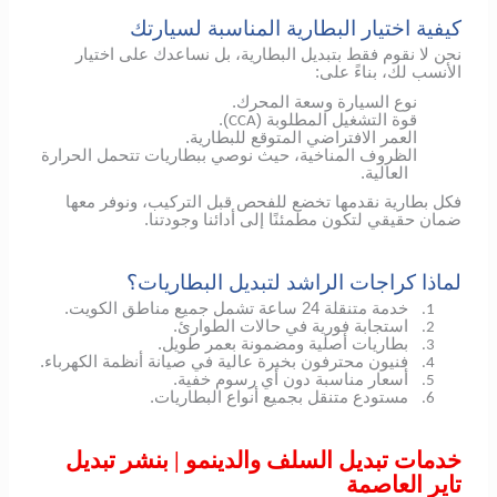
كيفية اختيار البطارية المناسبة لسيارتك
نحن لا نقوم فقط بتبديل البطارية، بل نساعدك على اختيار
الأنسب لك، بناءً على:
نوع السيارة وسعة المحرك.
قوة التشغيل المطلوبة (
).
CCA
العمر الافتراضي المتوقع للبطارية.
الظروف المناخية، حيث نوصي ببطاريات تتحمل الحرارة
العالية.
فكل بطارية نقدمها تخضع للفحص قبل التركيب، ونوفر معها
ضمان حقيقي لتكون مطمئنًا إلى أدائنا وجودتنا.
لماذا كراجات الراشد لتبديل البطاريات؟
خدمة متنقلة 24 ساعة تشمل جميع مناطق الكويت.
1.
استجابة فورية في حالات الطوارئ.
2.
بطاريات أصلية ومضمونة بعمر طويل.
3.
فنيون محترفون بخبرة عالية في صيانة أنظمة الكهرباء.
4.
أسعار مناسبة دون أي رسوم خفية.
5.
مستودع متنقل بجميع أنواع البطاريات.
6.
خدمات تبديل السلف والدينمو | بنشر تبديل
تاير العاصمة