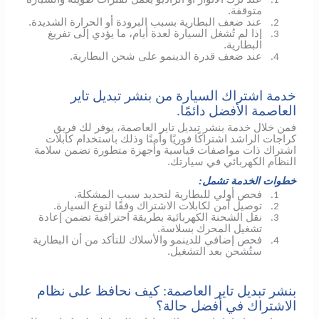
1.
متوقفة.
عند ضعف البطارية بسبب البرودة أو الحرارة الشديدة.
2.
إذا لم تُشغل السيارة لعدة أيام، ما يؤدي إلى تفريغ
3.
البطارية.
عند ضعف قدرة الدينمو على شحن البطارية.
4.
خدمة اشتراك السيارة من بنشر تبديل تاير
العاصمة الأفضل دائمًا.
فمن خلال خدمة بنشر تبديل تاير العاصمة، يوفر لك فريق
كراجات الراشد اشتراكًا فوريًا وآمنًا وذلك باستخدام كابلات
اشتراك ذات مواصفات قياسية وأجهزة متطورة تضمن سلامة
النظام الكهربائي في سيارتك.
خطوات الخدمة تشمل:
فحص أولي للبطارية لتحديد سبب المشكلة.
1.
توصيل آمن لكابلات الاشتراك وفقًا لنوع السيارة.
2.
نقل الشحنة الكهربائية بطريقة احترافية تضمن إعادة
3.
تشغيل المحرك بسلاسة.
فحص إضافي
للدينمو
والأسلاك للتأكد من أن البطارية
4.
ستُشحن بعد التشغيل.
بنشر تبديل تاير العاصمة: كيف نحافظ على نظام
الاشتراك في أفضل حالة؟