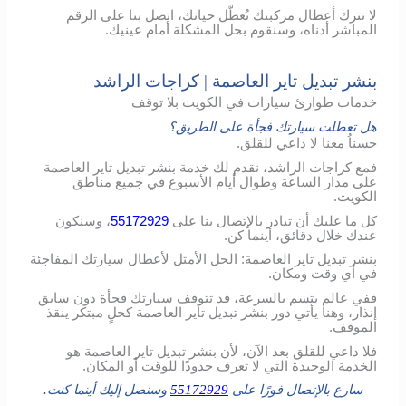
لا تترك أعطال مركبتك تُعطّل حياتك، اتصل بنا على الرقم
المباشر أدناه، وسنقوم بحل المشكلة أمام عينيك.
بنشر تبديل تاير العاصمة | كراجات الراشد
خدمات طوارئ سيارات في الكويت بلا توقف
هل تعطلت سيارتك فجأة على الطريق؟
حسناُ معنا لا داعي للقلق.
فمع كراجات الراشد، نقدم لك خدمة بنشر تبديل تاير العاصمة
على مدار الساعة وطوال أيام الأسبوع في جميع مناطق
الكويت.
كل ما عليك أن تبادر بالإتصال بنا على
55172929
، وسنكون
عندك خلال دقائق، أينما كن.
بنشر تبديل تاير العاصمة: الحل الأمثل لأعطال سيارتك المفاجئة
في أي وقت ومكان.
ففي عالم يتسم بالسرعة، قد تتوقف سيارتك فجأة دون سابق
إنذار، وهنا يأتي دور بنشر تبديل تاير العاصمة كحلٍ مبتكر ينقذ
الموقف.
فلا داعي للقلق بعد الآن، لأن بنشر تبديل تاير العاصمة هو
الخدمة الوحيدة التي لا تعرف حدودًا للوقت أو المكان.
سارع بالإتصال فورًا على
55172929
وسنصل إليك أينما كنت.