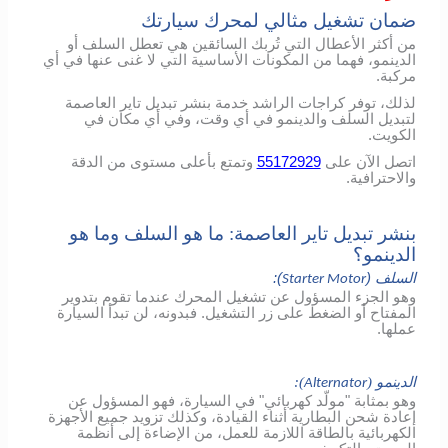
ضمان تشغيل مثالي لمحرك سيارتك
من أكثر الأعطال التي تُربك السائقين هي تعطل السلف أو
الدينمو، فهما من المكونات الأساسية التي لا غنى عنها في أي
مركبة.
لذلك، توفر كراجات الراشد خدمة بنشر تبديل تاير العاصمة
لتبديل السلف والدينمو في أي وقت، وفي أي مكان في
الكويت.
اتصل الآن على
55172929
وتمتع بأعلى مستوى من الدقة
والاحترافية.
بنشر تبديل تاير العاصمة: ما هو السلف وما هو
الدينمو؟
السلف (
):
Starter Motor
وهو الجزء المسؤول عن تشغيل المحرك عندما تقوم بتدوير
المفتاح أو الضغط على زر التشغيل. فبدونه، لن تبدأ السيارة
عملها.
الدينمو (
):
Alternator
وهو بمثابة "مولّد كهربائي" في السيارة، فهو المسؤول عن
إعادة شحن البطارية أثناء القيادة، وكذلك تزويد جميع الأجهزة
الكهربائية بالطاقة اللازمة للعمل، من الإضاءة إلى أنظمة