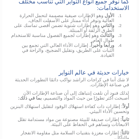
كما نوفر جميع أنواع التواير التي تناسب مختلف
الاستخدامات:
الأول
وهو الإطارات صيفية مصممة لتحمل الحرارة
1.
العالية وتوفر أداء ممتاز على الأسفلت الجاف.
والثاني
وهو إطارات شتوية تضمن أقصى تماسك على
2.
الطرق الزلقة أو المبتلة.
والثالث
وهو إطارات لجميع الفصول مناسبة للاستخدام
3.
طوال العام.
ورابعا وأخيراً
، إطارات الأداء العالي التي تجمع بين
4.
الثبات على الطريق، وتقليل الضجيج، والراحة في
القيادة.
خيارات حديثة في عالم التواير
لا شك أننا في كراجات الراشد نواكب دائمًا التطورات الحديثة
في صناعة الإطارات.
لذلك فنود أن نلفت إنتباهك إلى أن صناعة الإطارات الآن
أصبحت أكثر تطورًا من حيث المواد والتصميم،
بما في ذلك:
أولاً:
إطارات ذات كفاءة استهلاك الوقود لتقليل استهلاك البنزين
وتحسين الأداء البيئي.
ثانياً:
إطارات صديقة للبيئة مصنوعة من مواد مستدامة تقلل
الانبعاثات وتساهم في الحفاظ على البيئة.
ثالثاً:
إطارات معززة بتقنيات السلامة مثل مقاومة الانفجار
والتآكل.