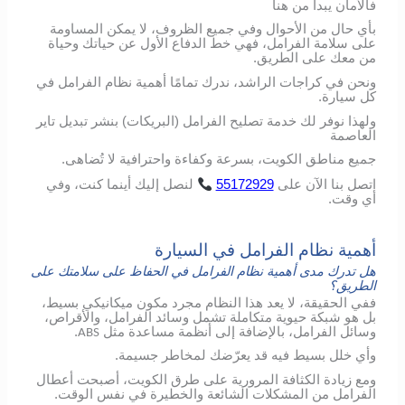
فالأمان يبدأ من هنا
بأي حال من الأحوال وفي جميع الظروف، لا يمكن المساومة
على سلامة الفرامل، فهي خط الدفاع الأول عن حياتك وحياة
من معك على الطريق.
ونحن في كراجات الراشد، ندرك تمامًا أهمية نظام الفرامل في
كل سيارة.
ولهذا نوفر لك خدمة تصليح الفرامل (البريكات) بنشر تبديل تاير
العاصمة
جميع مناطق الكويت، بسرعة وكفاءة واحترافية لا تُضاهى.
اتصل
بنا
الآن
على
55172929
لنصل
إليك
أينما
كنت،
وفي
أي
وقت
.
أهمية نظام الفرامل في السيارة
هل تدرك مدى أهمية نظام الفرامل في الحفاظ على سلامتك على
الطريق؟
ففي الحقيقة، لا يعد هذا النظام مجرد مكون ميكانيكي بسيط،
بل هو شبكة حيوية متكاملة تشمل وسائد الفرامل، والأقراص،
وسائل الفرامل، بالإضافة إلى أنظمة مساعدة مثل
.
ABS
وأي خلل بسيط فيه قد يعرّضك لمخاطر جسيمة.
ومع زيادة الكثافة المرورية على طرق الكويت، أصبحت أعطال
الفرامل من المشكلات الشائعة والخطيرة في نفس الوقت.