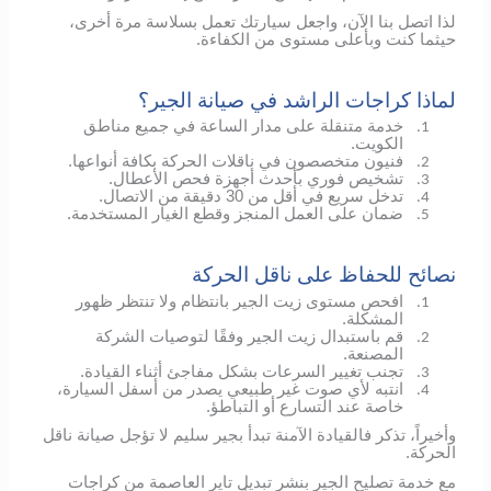
لذا اتصل بنا الآن، واجعل سيارتك تعمل بسلاسة مرة أخرى،
حيثما كنت وبأعلى مستوى من الكفاءة.
لماذا كراجات الراشد في صيانة الجير؟
خدمة متنقلة على مدار الساعة في جميع مناطق
1.
الكويت.
فنيون متخصصون في ناقلات الحركة بكافة أنواعها.
2.
تشخيص فوري بأحدث أجهزة فحص الأعطال.
3.
تدخل سريع في أقل من 30 دقيقة من الاتصال.
4.
ضمان على العمل المنجز وقطع الغيار المستخدمة.
5.
نصائح للحفاظ على ناقل الحركة
افحص مستوى زيت الجير بانتظام ولا تنتظر ظهور
1.
المشكلة.
قم باستبدال زيت الجير وفقًا لتوصيات الشركة
2.
المصنعة.
تجنب تغيير السرعات بشكل مفاجئ أثناء القيادة.
3.
انتبه لأي صوت غير طبيعي يصدر من أسفل السيارة،
4.
خاصة عند التسارع أو التباطؤ.
وأخيراً، تذكر فالقيادة الآمنة تبدأ بجير سليم لا تؤجل صيانة ناقل
الحركة.
مع خدمة تصليح الجير بنشر تبديل تاير العاصمة من كراجات