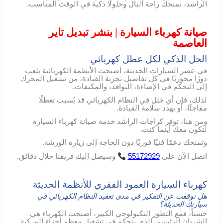
الراشد، نمنحك راحة البال وحلولًا ذكية في الوقت المناسب.
صيانة كهرباء السيارة | بنشر تبديل تاير
العاصمة
الحل الذكي لكل عطل كهربائي
في عصر السيارات الحديثة، أصبحت الأنظمة الكهربائية تلعب
دورًا محوريًا في كل تفاصيل تجربة القيادة، من تشغيل المحرك
إلى التحكم في الإضاءة، النوافذ، والمكيفات.
لذلك، فإن أي خلل في النظام الكهربائي قد يُسبب تعطلًا
مفاجئًا، أو يهدد سلامة القيادة.
ومن هنا، توفر كراجات الراشد خدمة صيانة كهرباء السيارة
لتكون معك أينما كنت.
وتمنحك دعمًا فنيًا فوريًا دون الحاجة إلى زيارة الورشة.
اتصل
الآن
على
55172929
وسيصل
إليك
فريقنا
خلال
دقائق
.
كهرباء السيارة العمود الفقري للأنظمة الحديثة
هل توقفت عن التفكير في مدى تعقيد النظام الكهربائي في
سيارتك الحديثة؟
حسناً، فمع التطور التكنولوجي الكبير، أصبحت الكهرباء هي
الشريان الرئيسي الذي يتحكم في تشغيل معظم أجزاء المركبة