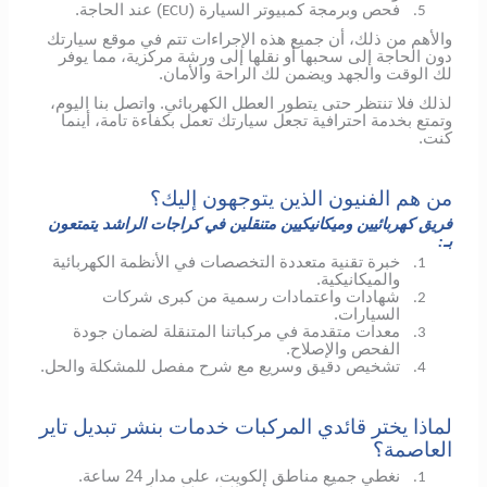
فحص وبرمجة كمبيوتر السيارة (
) عند الحاجة.
ECU
5.
والأهم من ذلك، أن جميع هذه الإجراءات تتم في موقع سيارتك
دون الحاجة إلى سحبها أو نقلها إلى ورشة مركزية، مما يوفر
لك الوقت والجهد ويضمن لك الراحة والأمان.
لذلك فلا تنتظر حتى يتطور العطل الكهربائي.
واتصل بنا اليوم،
وتمتع بخدمة احترافية تجعل سيارتك تعمل بكفاءة تامة، أينما
كنت.
من هم الفنيون الذين يتوجهون إليك؟
فريق كهربائيين وميكانيكيين متنقلين في كراجات الراشد يتمتعون
بـ:
خبرة تقنية متعددة التخصصات في الأنظمة الكهربائية
1.
والميكانيكية.
شهادات واعتمادات رسمية من كبرى شركات
2.
السيارات.
معدات متقدمة في مركباتنا المتنقلة لضمان جودة
3.
الفحص والإصلاح.
تشخيص دقيق وسريع مع شرح مفصل للمشكلة والحل.
4.
لماذا يختر قائدي المركبات خدمات بنشر تبديل تاير
العاصمة؟
نغطي جميع مناطق الكويت، على مدار 24 ساعة.
1.