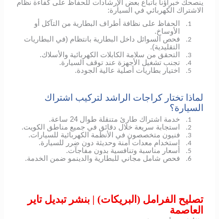
ينصحك خبراؤنا باتباع بعض الإرشادات للحفاظ على كفاءة نظام
الاشتراك الكهربائي في السيارة:
الحفاظ على نظافة أطراف البطارية من التآكل أو
1.
الأوساخ.
فحص السوائل داخل البطارية بانتظام (في البطاريات
2.
التقليدية).
التحقق من سلامة الكابلات الكهربائية والأسلاك.
3.
تجنب تشغيل الأجهزة عند توقف السيارة.
4.
اختيار بطاريات أصلية عالية الجودة.
5.
لماذا تختار كراجات الراشد لتركيب اشتراك
السيارة؟
خدمة اشتراك طارئ متنقلة طوال 24 ساعة.
1.
استجابة سريعة خلال دقائق في جميع مناطق الكويت.
2.
فنيون متخصصون في الأنظمة الكهربائية للسيارات.
3.
استخدام معدات آمنة وحديثة دون ضرر للسيارة.
4.
أسعار مناسبة وتنافسية بدون مفاجآت.
5.
فحص شامل مجاني للبطارية والدينمو ضمن الخدمة.
6.
تصليح الفرامل (البريكات) | بنشر تبديل تاير
العاصمة