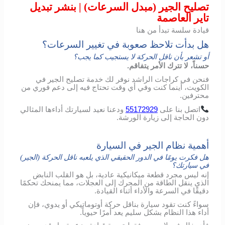
تصليح الجير (مبدل السرعات) | بنشر تبديل
تاير العاصمة
قيادة سلسة تبدأ من هنا
هل بدأت تلاحظ صعوبة في تغيير السرعات؟
أو تشعر بأن ناقل الحركة لا يستجيب كما يجب؟
حسناً، لا تترك الأمر يتفاقم.
فنحن في كراجات الراشد نوفر لك خدمة تصليح الجير في
الكويت، أينما كنت وفي أي وقت تحتاج فيه إلى دعم فوري من
محترفين.
اتصل
بنا
على
55172929
ودعنا
نعيد
لسيارتك
أداءها
المثالي
دون
الحاجة
إلى
زيارة
الورشة
.
أهمية نظام الجير في السيارة
هل فكرت يومًا في الدور الحقيقي الذي يلعبه ناقل الحركة (الجير)
في سيارتك؟
إنه ليس مجرد قطعة ميكانيكية عادية، بل هو القلب النابض
الذي ينقل الطاقة من المحرك إلى العجلات، مما يمنحك تحكمًا
دقيقًا في السرعة والأداء أثناء القيادة.
سواءً كنت تقود سيارة بناقل حركة أوتوماتيكي أو يدوي، فإن
أداء هذا النظام بشكل سليم يعد أمرًا حيوياً.