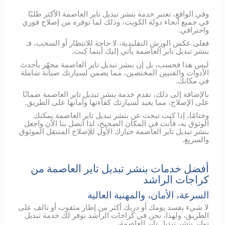
وفي الواقع، تعتبر خدمة بنشر تبديل تاير العاصمة الأكثر طلبًا
في جميع أنحاء دولة الكويت، وذلك لما توفره من إصلاح فوري
واحترافي.
فعلى عكس الورش التقليدية، لا حاجة للانتظار أو السحب، فـ
بنشر تبديل تاير العاصمة يأتي إليك أينما كنت.
ليس هذا فحسب، بل إن بنشر تبديل تاير العاصمة مجهّز بأحدث
الأدوات والفنيين المختصين، مما يضمن لسيارتك صيانة شاملة
في مكانك.
بالإضافة إلى ذلك، تقدم خدمة بنشر تبديل تاير العاصمة ضمانًا
على الإصلاح، مما يعيد لسيارتك كفاءتها وأمانها على الطريق.
وختامًا، إذا كنت تبحث عن بنشر تبديل تاير العاصمة يمكنك
الوثوق به، فأنت في المكان الصحيح، لذا اتصل بنا الآن واجعل
بنشر تبديل تاير العاصمة خيارك الأول للإصلاح المتنقل الموثوق
والسريع.
أفضل خدمات بنشر تبديل تاير العاصمة من
كراجات الراشد
السرعة، الأمان، والمهنية العالية
لا شيء يفسد يومك أو دربك أكثر من إطار مثقوب أو تالف على
الطريق، ولهذا، نحن في كراجات الراشد نوفر لك خدمة تبديل
تواير بنشر تبديل تاير العاصمة،