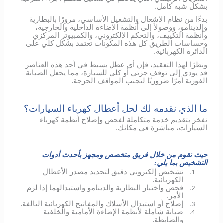
بشكل شبه كامل.
بدءًا من نظام الإشعال والتشغيل الأساسي، مرورًا بالبطارية
والدينامو، ووصولاً إلى أنظمة الإضاءة الداخلية والخارجية،
وأنظمة التكييف، والتحكم الإلكتروني، والكمبيوتر المركزي
وحساسات الطريق كل هذه المكونات تعتمد بشكل كلي على
الدائرة الكهربائية.
ونظرًا لهذا التعقيد، فإن أي عطل بسيط في أحد هذه العناصر
قد يؤدي إلى توقف جزئي أو كلي للسيارة، مما يجعل الصيانة
الفورية أمرًا ضروريًا لتجنب المواقف الحرجة.
ما الذي نقدمه لك لحل أعطال كهرباء السيارات؟
نفخر بتقديم خدمة متكاملة لفحص وإصلاح أنظمة كهرباء
السيارات، مباشرة في مكانك.
حيث نقوم من خلال فريق متخصص ومجهز بأحدث أدوات
التشخيص بما يلي:
تشخيص إلكتروني دقيق لتحديد مصدر الأعطال
1.
الكهربائية.
فحص واختبار البطارية والدينامو واستبدالهما إذا لزم
2.
الأمر.
إصلاح أو استبدال الأسلاك والمفاتيح الكهربائية التالفة.
3.
صيانة شاملة لأنظمة الإضاءة الأمامية والخلفية
4.
والضابطة.