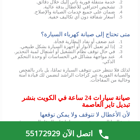
خدمة متنقلة فورية نأتي إليك خلال دقائق.
2.
تشخيص احترافي للأعطال بدقة عالية.
3.
ضمان على جميع خدمات الصيانة والإصلاح.
4.
أسعار شفافة دون أي تكاليف خفية.
5.
متى تحتاج إلى صيانة كهرباء السيارة؟
عند ضعف أو نفاد البطارية فجأة.
1.
إذا لم تعمل الأنوار أو أجهزة السيارة بشكل طبيعي.
2.
في حال توقف نظام التشغيل أو اشتعال لمبة التحذير.
3.
عند مواجهة مشاكل في الحساسات أو وحدة التحكم
4.
الذكي.
لذلك فلا تنتظر حتى تتوقف السيارة تمامًا، بل بادر بالفحص
والصيانة الفورية عبر كراجات الراشد لنضمن لك قيادة آمنة
وخالية من المفاجآت.
صيانة سيارات 24 ساعة في الكويت بنشر
تبديل تاير العاصمة
لأن الأعطال لا تتوقف ولا يمكن توقعها
في عالمنا اليوم، حيث تعتمد حياتنا على التنقل المستمر، قد
تواجهك مواقف غير متوقعة تجعل سيارتك تتوقف عن العمل
اتصل الآن 55172929
فجأة.