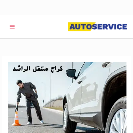
خطي
لى
لمحتوى