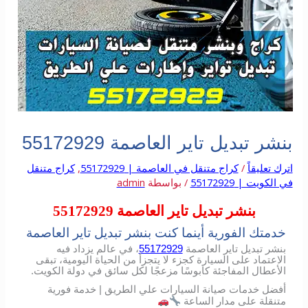
بنشر تبديل تاير العاصمة 55172929
اترك تعليقاً
/
كراج متنقل في العاصمة | 55172929
,
كراج متنقل
في الكويت | 55172929
/ بواسطة
admin
بنشر تبديل تاير العاصمة 55172929
خدمتك الفورية أينما كنت بنشر تبديل تاير العاصمة
بنشر تبديل تاير العاصمة
55172929
، في عالم يزداد فيه
الاعتماد على السيارة كجزء لا يتجزأ من الحياة اليومية، تبقى
الأعطال المفاجئة كابوسًا مزعجًا لكل سائق في دولة الكويت.
أفضل خدمات صيانة السيارات علي الطريق | خدمة فورية
متنقلة على مدار الساعة