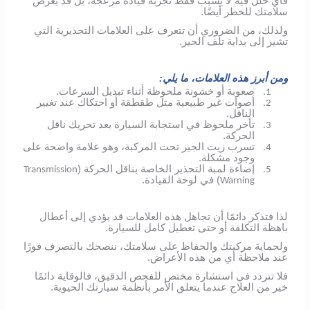
فأي خلل فيه لا يسبب فقط تجربة قيادة مزعجة، بل قد يعرض
سلامتك للخطر أيضًا.
ولذلك، من الضروري أن تتعرف على العلامات التحذيرية التي
تشير إلى بداية تلف الجير.
ومن أبرز هذه العلامات، ما يلي:
صعوبة أو خشونة ملحوظة أثناء تبديل السرعات.
1.
أصوات غير طبيعية مثل طقطقة أو احتكاك عند تغيير
2.
الناقل.
تأخر ملحوظ في استجابة السيارة بعد تحريك ناقل
3.
الحركة.
تسرب زيت الجير تحت المركبة، وهو علامة واضحة على
4.
وجود مشكلة.
إضاءة لمبة التحذير الخاصة بناقل الحركة (
Transmission
5.
) في لوحة القيادة.
Warning
لذا فتذكر دائمًا أن تجاهل هذه العلامات قد يؤدي إلى أعطال
باهظة التكلفة أو حتى تعطيل كامل للسيارة.
ولحماية مركبتك والحفاظ على سلامتك، ننصحك بالتصرف فورًا
عند ملاحظة أي من هذه الأعراض.
فلا تتردد في استشارة مختص للفحص الدقيق، فالوقاية دائمًا
خير من العلاج عندما يتعلق الأمر بأنظمة سيارتك الحيوية.