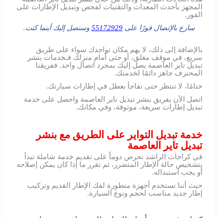
المجهز بأحدث المعدات والتقنيات لفحص وتبديل الإطارات على
الفور.
سارع بالإتصال فورًا على
55172929
وسنصل إليك أينما كنت.
بالإضافة إلى ذلك، لا يهم مكان تواجدك سواء على طريق
سريع، في موقف مغلق، أو حتى أمام منزلك فـخدمات بنشر
تبديل تاير العاصمة يصل إليك بمجرد اتصال واحد. ففريقنا
المحترف جاهز دائمًا لخدمتك.
ختامًا، لا تنتظر حتى تفاجأ بعطل في إطارات سيارتك.
اتصل الآن بفريق بنشر تبديل تاير العاصمة واحصل على خدمة
تبديل إطارات سريعة، موثوقة، وفي مكانك.
خدمة تبديل التواير على الطريق مع بنشر
تبديل تاير العاصمة
في كراجات الراشد نحرص دوماً على تقديم خدمة شاملة تبدأ
بتشخيص حالة الإطار المتضرر، ثم نقرر ما إذا كان يمكن إصلاحه
أو يجب استبداله.
حيث أننا نستخدم أجهزة متطورة لفك الإطار القديم وتركيب
إطار جديد مناسب لحجم ونوع السيارة.