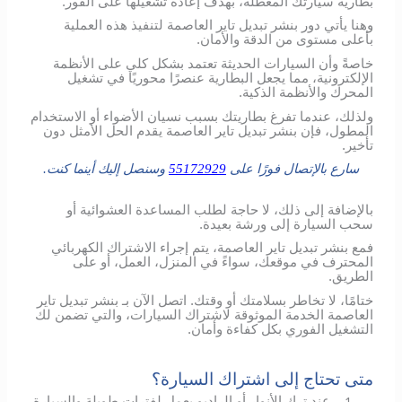
بطارية سيارتك المعطلة، بهدف إعادة تشغيلها على الفور.
وهنا يأتي دور بنشر تبديل تاير العاصمة لتنفيذ هذه العملية
بأعلى مستوى من الدقة والأمان.
خاصةً وأن السيارات الحديثة تعتمد بشكل كلي على الأنظمة
الإلكترونية، مما يجعل البطارية عنصرًا محوريًا في تشغيل
المحرك والأنظمة الذكية.
ولذلك، عندما تفرغ بطاريتك بسبب نسيان الأضواء أو الاستخدام
المطول، فإن بنشر تبديل تاير العاصمة يقدم الحل الأمثل دون
تأخير.
سارع بالإتصال فورًا على
55172929
وسنصل إليك أينما كنت.
بالإضافة إلى ذلك، لا حاجة لطلب المساعدة العشوائية أو
سحب السيارة إلى ورشة بعيدة.
فمع بنشر تبديل تاير العاصمة، يتم إجراء الاشتراك الكهربائي
المحترف في موقعك، سواءً في المنزل، العمل، أو على
الطريق.
ختامًا، لا تخاطر بسلامتك أو وقتك. اتصل الآن بـ بنشر تبديل تاير
العاصمة الخدمة الموثوقة لاشتراك السيارات، والتي تضمن لك
التشغيل الفوري بكل كفاءة وأمان.
متى تحتاج إلى اشتراك السيارة؟
عند ترك الأنوار أو الراديو يعمل لفترات طويلة والسيارة