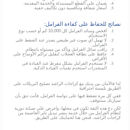
ضمان على القطع المستبدلة والخدمة المقدمة.
4.
أسعار شفافة وتنافسية دون تكاليف خفية.
5.
نصائح للحفاظ على كفاءة الفرامل:
افحص وسائد الفرامل كل 10,000 كم أو حسب نوع
1.
الاستخدام.
لا تهمل أي صوت غير طبيعي يصدر عند الضغط على
2.
الفرامل.
راقب سائل الفرامل وتأكد من مستواه بانتظام.
3.
حافظ على نظافة العجلات لتقليل تراكم الأوساخ على
4.
الأقراص.
لا تستخدم الفرامل بشكل مفرط عند القيادة في
5.
المنحدرات استخدم تقنيات القيادة الذكية.
لذا فالأمان بين يديك مع كراجات الراشد تصليح البريكات على
الطريق بلمسة احترافية
ففي كل مرة تضغط فيها على دواسة الفرامل، فأنت تثق بأن
سيارتك ستتوقف.
لكن دع هذه الثقة تكون في محلها، واحرص على صيانة دورية
لنظام الفرامل من خلال خدمة بنشر تبديل تاير العاصمة من
كراجات الراشد، فنحن هنا لحمايتك على الطريق.