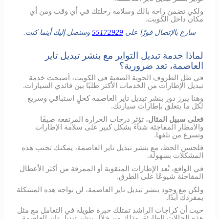
ولكي تضمن راحة بالك وسلامة رحلتك في أي وقت ومن أي
مكان داخل الكويت.
سارع بالإتصال فورًا على
55172929
وسنصل إليك أينما كنت.
لماذا خدمة تبديل التواير مع بنشر تبديل تاير
العاصمة، تعد ضرورية؟
في ظل الظروف الجوية الصعبة في الكويت، أصبحت خدمة
تبديل الإطارات من الخدمات الأكثر طلبًا بين قائدي السيارات.
وهنا يبرز دور بنشر تبديل تاير العاصمة كحلٍ استباقي وسريع
لكل ما يتعلق بإطارات سيارتك.
فعلى سبيل المثال
، تؤثر درجات الحرارة المرتفعة صيفًا
والأمطار المفاجئة شتاءً بشكل كبير على سلامة الإطارات
وتسرع من تلفها.
فلحسن الحظ، مع بنشر تبديل تاير العاصمة، يمكنك تجنب هذه
المشكلات بسهولة.
في الواقع، تُعد الإطارات المثقوبة أو الممزقة من أكثر الأعطال
المفاجئة شيوعًا على الطرق.
ولكن مع وجود بنشر تبديل تاير العاصمة، لن تواجه هذه المشكلة
بمفردك أبدًا.
حيث أن كراجات الراشد تمتلك خبرة طويلة في التعامل مع مثل
هذه الحالات الطارئة، وذلك من خلال بنشر تبديل تاير العاصمة