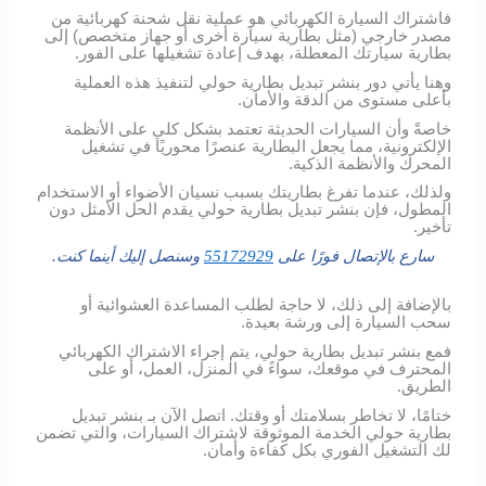
فاشتراك السيارة الكهربائي هو عملية نقل شحنة كهربائية من
مصدر خارجي (مثل بطارية سيارة أخرى أو جهاز متخصص) إلى
بطارية سيارتك المعطلة، بهدف إعادة تشغيلها على الفور.
وهنا يأتي دور بنشر تبديل بطارية حولي لتنفيذ هذه العملية
بأعلى مستوى من الدقة والأمان.
خاصةً وأن السيارات الحديثة تعتمد بشكل كلي على الأنظمة
الإلكترونية، مما يجعل البطارية عنصرًا محوريًا في تشغيل
المحرك والأنظمة الذكية.
ولذلك، عندما تفرغ بطاريتك بسبب نسيان الأضواء أو الاستخدام
المطول، فإن بنشر تبديل بطارية حولي يقدم الحل الأمثل دون
تأخير.
سارع بالإتصال فورًا على
55172929
وسنصل إليك أينما كنت.
بالإضافة إلى ذلك، لا حاجة لطلب المساعدة العشوائية أو
سحب السيارة إلى ورشة بعيدة.
فمع بنشر تبديل بطارية حولي، يتم إجراء الاشتراك الكهربائي
المحترف في موقعك، سواءً في المنزل، العمل، أو على
الطريق.
ختامًا، لا تخاطر بسلامتك أو وقتك. اتصل الآن بـ بنشر تبديل
بطارية حولي الخدمة الموثوقة لاشتراك السيارات، والتي تضمن
لك التشغيل الفوري بكل كفاءة وأمان.