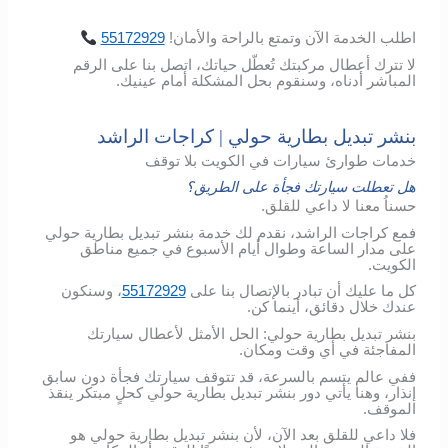
اطلب
الخدمة
الآن
وتمتع
بالراحة
والأمان
!
55172929
لا تترك أعطال مركبتك تُعطّل حياتك، اتصل بنا على الرقم
المباشر أدناه، وسنقوم بحل المشكلة أمام عينيك.
بنشر تبديل بطارية حولي | كراجات الراشد
خدمات طوارئ سيارات في الكويت بلا توقف
هل تعطلت سيارتك فجأة على الطريق؟
حسناُ معنا لا داعي للقلق.
فمع كراجات الراشد، نقدم لك خدمة بنشر تبديل بطارية حولي
على مدار الساعة وطوال أيام الأسبوع في جميع مناطق
الكويت.
كل ما عليك أن تبادر بالإتصال بنا على
55172929
، وسنكون
عندك خلال دقائق، أينما كن.
بنشر تبديل بطارية حولي: الحل الأمثل لأعطال سيارتك
المفاجئة في أي وقت ومكان.
ففي عالم يتسم بالسرعة، قد تتوقف سيارتك فجأة دون سابق
إنذار، وهنا يأتي دور بنشر تبديل بطارية حولي كحلٍ مبتكر ينقذ
الموقف.
فلا داعي للقلق بعد الآن، لأن بنشر تبديل بطارية حولي هو