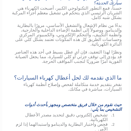
سيارتك الحديثة؟
حسناً، فمع التطور التكنولوجي الكبير، أصبحت الكهرباء هي
الشريان الرئيسي الذي يتحكم في تشغيل معظم أجزاء المركبة
بشكل شبه كامل.
بدءًا من نظام الإشعال والتشغيل الأساسي، مرورًا بالبطارية
والدينامو، ووصولاً إلى أنظمة الإضاءة الداخلية والخارجية،
وأنظمة التكييف، والتحكم الإلكتروني، والكمبيوتر المركزي
وحساسات الطريق كل هذه المكونات تعتمد بشكل كلي على
الدائرة الكهربائية.
ونظرًا لهذا التعقيد، فإن أي عطل بسيط في أحد هذه العناصر
قد يؤدي إلى توقف جزئي أو كلي للسيارة، مما يجعل الصيانة
الفورية أمرًا ضروريًا لتجنب المواقف الحرجة.
ما الذي نقدمه لك لحل أعطال كهرباء السيارات؟
نفخر بتقديم خدمة متكاملة لفحص وإصلاح أنظمة كهرباء
السيارات، مباشرة في مكانك.
حيث نقوم من خلال فريق متخصص ومجهز بأحدث أدوات
التشخيص بما يلي:
تشخيص إلكتروني دقيق لتحديد مصدر الأعطال
1.
الكهربائية.
فحص واختبار البطارية والدينامو واستبدالهما إذا لزم
2.
الأمر.