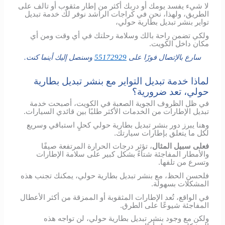
لا شيء يفسد يومك أو دربك أكثر من إطار مثقوب أو تالف على
الطريق، ولهذا، نحن في كراجات الراشد نوفر لك خدمة تبديل
تواير بنشر تبديل بطارية حولي،
ولكي تضمن راحة بالك وسلامة رحلتك في أي وقت ومن أي
مكان داخل الكويت.
سارع بالإتصال فورًا على
55172929
وسنصل إليك أينما كنت.
لماذا خدمة تبديل التواير مع بنشر تبديل بطارية
حولي، تعد ضرورية؟
في ظل الظروف الجوية الصعبة في الكويت، أصبحت خدمة
تبديل الإطارات من الخدمات الأكثر طلبًا بين قائدي السيارات.
وهنا يبرز دور بنشر تبديل بطارية حولي كحلٍ استباقي وسريع
لكل ما يتعلق بإطارات سيارتك.
فعلى سبيل المثال
، تؤثر درجات الحرارة المرتفعة صيفًا
والأمطار المفاجئة شتاءً بشكل كبير على سلامة الإطارات
وتسرع من تلفها.
فلحسن الحظ، مع بنشر تبديل بطارية حولي، يمكنك تجنب هذه
المشكلات بسهولة.
في الواقع، تُعد الإطارات المثقوبة أو الممزقة من أكثر الأعطال
المفاجئة شيوعًا على الطرق.
ولكن مع وجود بنشر تبديل بطارية حولي، لن تواجه هذه