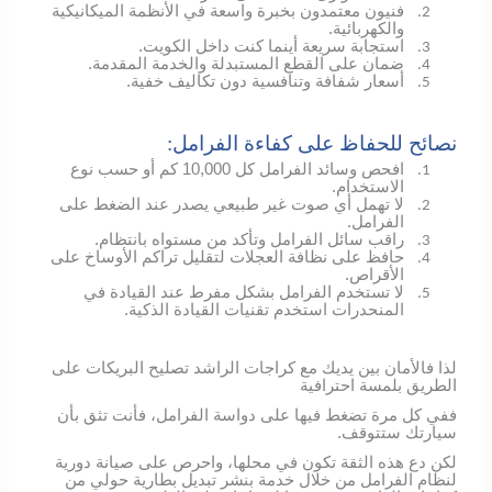
فنيون معتمدون بخبرة واسعة في الأنظمة الميكانيكية
2.
والكهربائية.
استجابة سريعة أينما كنت داخل الكويت.
3.
ضمان على القطع المستبدلة والخدمة المقدمة.
4.
أسعار شفافة وتنافسية دون تكاليف خفية.
5.
نصائح للحفاظ على كفاءة الفرامل:
افحص وسائد الفرامل كل 10,000 كم أو حسب نوع
1.
الاستخدام.
لا تهمل أي صوت غير طبيعي يصدر عند الضغط على
2.
الفرامل.
راقب سائل الفرامل وتأكد من مستواه بانتظام.
3.
حافظ على نظافة العجلات لتقليل تراكم الأوساخ على
4.
الأقراص.
لا تستخدم الفرامل بشكل مفرط عند القيادة في
5.
المنحدرات استخدم تقنيات القيادة الذكية.
لذا فالأمان بين يديك مع كراجات الراشد تصليح البريكات على
الطريق بلمسة احترافية
ففي كل مرة تضغط فيها على دواسة الفرامل، فأنت تثق بأن
سيارتك ستتوقف.
لكن دع هذه الثقة تكون في محلها، واحرص على صيانة دورية
لنظام الفرامل من خلال خدمة بنشر تبديل بطارية حولي من