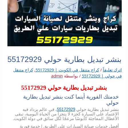
بنشر تبديل بطارية حولي 55172929
اترك تعليقاً
/
كراج متنقل في الكويت | 55172929
,
كراج متنقل
في حولي | 55172929
/ بواسطة
admin
بنشر تبديل بطارية حولي 55172929
خدمتك الفورية أينما كنت بنشر تبديل بطارية
حولي
بنشر تبديل بطارية حولي
55172929
، في عالم يزداد فيه
الاعتماد على السيارة كجزء لا يتجزأ من الحياة اليومية، تبقى
الأعطال المفاجئة كابوسًا مزعجًا لكل سائق في دولة الكويت.
أفضل خدمات صيانة السيارات علي الطريق | خدمة فورية