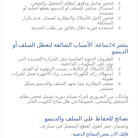
فحص شامل ودقيق لنظام التشغيل والشحن.
1.
استبدال مباشر للسلف أو الدينمو بقطع أصلية أو
2.
معتمدة.
فحص كامل للأسلاك والبطارية لضمان عدم تكرار
3.
المشكلة.
استجابة فورية خلال دقائق من طلب الخدمة.
4.
بنشر 24ساعة: الأسباب الشائعة لتعطل السلف أو
الدينمو
الظروف الجوية القاسية مثل الحرارة الشديدة التي
1.
تؤثر على المكونات الداخلية.
تآكل الأسلاك أو الكابلات بسبب الرطوبة أو القدم.
2.
استهلاك زائد للكهرباء بسبب ترك الأجهزة تعمل لفترات
3.
طويلة.
ضعف البطارية مما يجهد السلف والدينمو بشكل
4.
مستمر.
ولذلك، من الضروري إجراء صيانة دورية تشمل فحص نظام
التشغيل والشحن، خصوصًا في ظل مناخ الكويت الحار.
نصائح للحفاظ على السلف والدينمو
ولضمان عمر أطول لقطع التشغيل في سيارتك.
فإليك الآن بعض النصائح الذهبية: