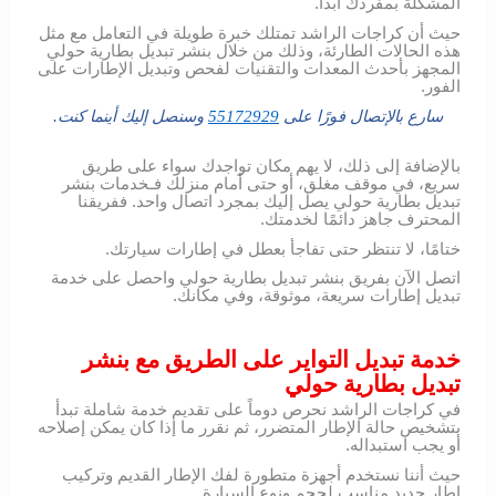
المشكلة بمفردك أبدًا.
حيث أن كراجات الراشد تمتلك خبرة طويلة في التعامل مع مثل
هذه الحالات الطارئة، وذلك من خلال بنشر تبديل بطارية حولي
المجهز بأحدث المعدات والتقنيات لفحص وتبديل الإطارات على
الفور.
سارع بالإتصال فورًا على
55172929
وسنصل إليك أينما كنت.
بالإضافة إلى ذلك، لا يهم مكان تواجدك سواء على طريق
سريع، في موقف مغلق، أو حتى أمام منزلك فـخدمات بنشر
تبديل بطارية حولي يصل إليك بمجرد اتصال واحد. ففريقنا
المحترف جاهز دائمًا لخدمتك.
ختامًا، لا تنتظر حتى تفاجأ بعطل في إطارات سيارتك.
اتصل الآن بفريق بنشر تبديل بطارية حولي واحصل على خدمة
تبديل إطارات سريعة، موثوقة، وفي مكانك.
خدمة تبديل التواير على الطريق مع بنشر
تبديل بطارية حولي
في كراجات الراشد نحرص دوماً على تقديم خدمة شاملة تبدأ
بتشخيص حالة الإطار المتضرر، ثم نقرر ما إذا كان يمكن إصلاحه
أو يجب استبداله.
حيث أننا نستخدم أجهزة متطورة لفك الإطار القديم وتركيب
إطار جديد مناسب لحجم ونوع السيارة.