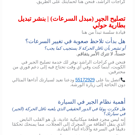
كراجات الراشد، فنحن هنا لحمايتك على الطريق.
تصليح الجير (مبدل السرعات) | بنشر تبديل
بطارية حولي
قيادة سلسة تبدأ من هنا
هل بدأت تلاحظ صعوبة في تغيير السرعات؟
أو تشعر بأن ناقل الحركة لا يستجيب كما يجب؟
حسناً، لا تترك الأمر يتفاقم.
فنحن في كراجات الراشد نوفر لك خدمة تصليح الجير في
الكويت، أينما كنت وفي أي وقت تحتاج فيه إلى دعم فوري من
محترفين.
اتصل
بنا
على
55172929
ودعنا
نعيد
لسيارتك
أداءها
المثالي
دون
الحاجة
إلى
زيارة
الورشة
.
أهمية نظام الجير في السيارة
هل فكرت يومًا في الدور الحقيقي الذي يلعبه ناقل الحركة (الجير)
في سيارتك؟
إنه ليس مجرد قطعة ميكانيكية عادية، بل هو القلب النابض
الذي ينقل الطاقة من المحرك إلى العجلات، مما يمنحك تحكمًا
دقيقًا في السرعة والأداء أثناء القيادة.