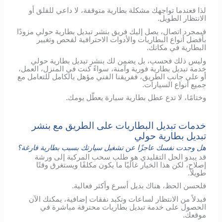
لذا فعندما تواجهك مشكلة بطارية متوقفة، لا داعي للقلق أو
الانتظار الطويل.
فبمجرد اتصال، يصل إليك فريق بنشر تبديل بطارية حولي مزودًا
بأفضل أنواع البطاريات والأدوات الاحترافية لفحص وتغيير
البطارية في مكانك.
وليس ذلك فحسب، بل يضمن لك بنشر تبديل بطارية حولي
خدمة تبديل بطارية فورية وآمنة، سواءً كنت في المنزل، العمل،
أو على جانب الطريق، ففريقنا الفني مؤهل بالكامل للتعامل مع
جميع أنواع السيارات.
وختامًا، لا تدع عطل بطارية سيارة يعطّل يومك.
خدمات تبديل البطاريات على الطريق مع بنشر
تبديل بطارية حولي
هل وجدت نفسك عاجزًا عن تشغيل سيارتك بسبب بطارية فارغة؟
قد يبدو الحل التقليدي هو طلب سحب المركبة إلى ورشة
إصلاح، لكن هذا الخيار غالبًا ما يكون مكلفًا ويستغرق وقتًا
طويلاً.
فلحسن الحظ، هناك بديل أسرع وأكثر فعالية.
فبدلاً من الانتظار لساعات وتكبد نفقات إضافية، يمكنك الآن
الحصول على خدمة تبديل بطاريات محترفة مباشرة في
موقعك.