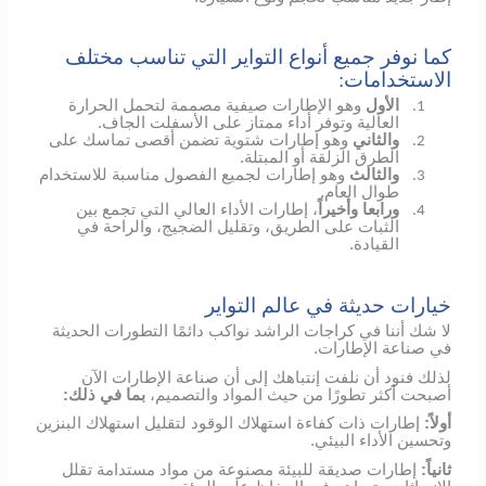
كما نوفر جميع أنواع التواير التي تناسب مختلف
الاستخدامات:
الأول
وهو الإطارات صيفية مصممة لتحمل الحرارة
1.
العالية وتوفر أداء ممتاز على الأسفلت الجاف.
والثاني
وهو إطارات شتوية تضمن أقصى تماسك على
2.
الطرق الزلقة أو المبتلة.
والثالث
وهو إطارات لجميع الفصول مناسبة للاستخدام
3.
طوال العام.
ورابعا وأخيراً
، إطارات الأداء العالي التي تجمع بين
4.
الثبات على الطريق، وتقليل الضجيج، والراحة في
القيادة.
خيارات حديثة في عالم التواير
لا شك أننا في كراجات الراشد نواكب دائمًا التطورات الحديثة
في صناعة الإطارات.
لذلك فنود أن نلفت إنتباهك إلى أن صناعة الإطارات الآن
أصبحت أكثر تطورًا من حيث المواد والتصميم،
بما في ذلك:
أولاً:
إطارات ذات كفاءة استهلاك الوقود لتقليل استهلاك البنزين
وتحسين الأداء البيئي.
ثانياً:
إطارات صديقة للبيئة مصنوعة من مواد مستدامة تقلل