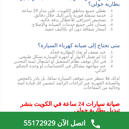
بطارية حولي؟
نغطي جميع مناطق الكويت، على مدار 24 ساعة.
1.
خدمة متنقلة فورية نأتي إليك خلال دقائق.
2.
تشخيص احترافي للأعطال بدقة عالية.
3.
ضمان على جميع خدمات الصيانة والإصلاح.
4.
أسعار شفافة دون أي تكاليف خفية.
5.
متى تحتاج إلى صيانة كهرباء السيارة؟
عند ضعف أو نفاد البطارية فجأة.
1.
إذا لم تعمل الأنوار أو أجهزة السيارة بشكل طبيعي.
2.
في حال توقف نظام التشغيل أو اشتعال لمبة التحذير.
3.
عند مواجهة مشاكل في الحساسات أو وحدة التحكم
4.
الذكي.
لذلك فلا تنتظر حتى تتوقف السيارة تمامًا، بل بادر بالفحص
والصيانة الفورية عبر كراجات الراشد لنضمن لك قيادة آمنة
وخالية من المفاجآت.
صيانة سيارات 24 ساعة في الكويت بنشر
تبديل بطارية حولي
لأن الأعطال لا تتوقف ولا يمكن توقعها
اتصل الآن 55172929
في عالمنا اليوم، حيث تعتمد حياتنا على التنقل المستمر، قد