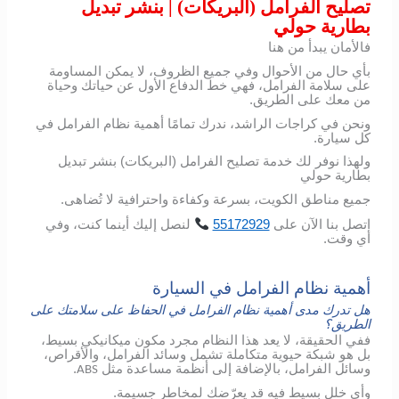
تصليح الفرامل (البريكات) | بنشر تبديل
بطارية حولي
فالأمان يبدأ من هنا
بأي حال من الأحوال وفي جميع الظروف، لا يمكن المساومة
على سلامة الفرامل، فهي خط الدفاع الأول عن حياتك وحياة
من معك على الطريق.
ونحن في كراجات الراشد، ندرك تمامًا أهمية نظام الفرامل في
كل سيارة.
ولهذا نوفر لك خدمة تصليح الفرامل (البريكات) بنشر تبديل
بطارية حولي
جميع مناطق الكويت، بسرعة وكفاءة واحترافية لا تُضاهى.
اتصل
بنا
الآن
على
55172929
لنصل
إليك
أينما
كنت،
وفي
أي
وقت
.
أهمية نظام الفرامل في السيارة
هل تدرك مدى أهمية نظام الفرامل في الحفاظ على سلامتك على
الطريق؟
ففي الحقيقة، لا يعد هذا النظام مجرد مكون ميكانيكي بسيط،
بل هو شبكة حيوية متكاملة تشمل وسائد الفرامل، والأقراص،
وسائل الفرامل، بالإضافة إلى أنظمة مساعدة مثل
.
ABS
وأي خلل بسيط فيه قد يعرّضك لمخاطر جسيمة.