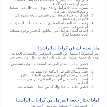
تآكل وسائد الفرامل (
) مما يسبب صوت
Brake Pads
1.
صرير أو ضعف في الأداء.
تسرب سائل الفرامل والذي يؤدي إلى خلل في الضغط
2.
وعدم استجابة الفرامل.
اهتزازات عند الضغط على الفرامل نتيجة تشوه في
3.
الأقراص (
).
Rotors
ضعف أداء الفرملة المفاجئ بسبب تلف أحد المكونات
4.
أو نقص في السوائل.
إضاءة لمبة الفرامل في التابلون كتحذير بوجود مشكلة
5.
يجب فحصها فورًا.
ماذا نقدم لك في كراجات الراشد؟
عبر أسطولنا المتنقل من الفنيين المؤهلين والمعدات الحديثة،
نقدم لك خدمة تصليح الفرامل على الطريق بكل أمان وسرعة:
فحص شامل لنظام الفرملة باستخدام أدوات تشخيص
1.
متقدمة.
تغيير وسائد الفرامل التالفة أو المهترئة.
2.
استبدال سائل الفرامل وتنظيف النظام بالكامل.
3.
إصلاح أو استبدال أقراص الفرامل (الراوتر) حسب
4.
الحاجة.
فحص نظام الـ
والتأكد من عمل الحساسات.
ABS
5.
لماذا تختار خدمة الفرامل من كراجات الراشد؟
خدمة طوارئ متنقلة على مدار الساعة.
1.