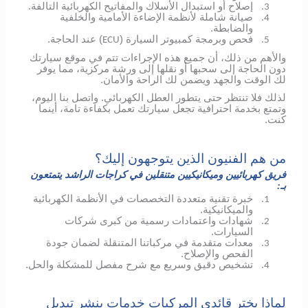
إصلاح أو استبدال الأسلاك والمفاتيح الكهربائية التالفة.
3.
صيانة شاملة لأنظمة الإضاءة الأمامية والخلفية
4.
والضابطة.
فحص وبرمجة كمبيوتر السيارة (
) عند الحاجة.
ECU
5.
والأهم من ذلك، أن جميع هذه الإجراءات تتم في موقع سيارتك
دون الحاجة إلى سحبها أو نقلها إلى ورشة مركزية، مما يوفر
لك الوقت والجهد ويضمن لك الراحة والأمان.
لذلك فلا تنتظر حتى يتطور العطل الكهربائي.
واتصل بنا اليوم،
وتمتع بخدمة احترافية تجعل سيارتك تعمل بكفاءة تامة، أينما
كنت.
من هم الفنيون الذين يتوجهون إليك؟
فريق كهربائيين وميكانيكيين متنقلين في كراجات الراشد يتمتعون
بـ:
خبرة تقنية متعددة التخصصات في الأنظمة الكهربائية
1.
والميكانيكية.
شهادات واعتمادات رسمية من كبرى شركات
2.
السيارات.
معدات متقدمة في مركباتنا المتنقلة لضمان جودة
3.
الفحص والإصلاح.
تشخيص دقيق وسريع مع شرح مفصل للمشكلة والحل.
4.
لماذا يختر قائدي المركبات خدمات بنشر تبديل