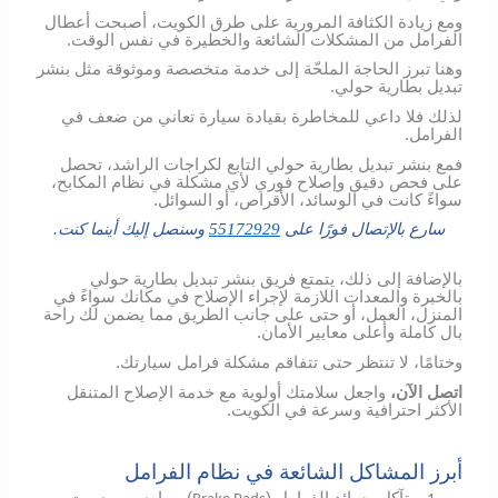
ومع زيادة الكثافة المرورية على طرق الكويت، أصبحت أعطال
الفرامل من المشكلات الشائعة والخطيرة في نفس الوقت.
وهنا تبرز الحاجة الملحّة إلى خدمة متخصصة وموثوقة مثل بنشر
تبديل بطارية حولي.
لذلك فلا داعي للمخاطرة بقيادة سيارة تعاني من ضعف في
الفرامل.
فمع بنشر تبديل بطارية حولي التابع لكراجات الراشد، تحصل
على فحص دقيق وإصلاح فوري لأي مشكلة في نظام المكابح،
سواءً كانت في الوسائد، الأقراص، أو السوائل.
سارع بالإتصال فورًا على
55172929
وسنصل إليك أينما كنت.
بالإضافة إلى ذلك، يتمتع فريق بنشر تبديل بطارية حولي
بالخبرة والمعدات اللازمة لإجراء الإصلاح في مكانك سواءً في
المنزل، العمل، أو حتى على جانب الطريق مما يضمن لك راحة
بال كاملة وأعلى معايير الأمان.
وختامًا، لا تنتظر حتى تتفاقم مشكلة فرامل سيارتك.
اتصل الآن،
واجعل سلامتك أولوية مع خدمة الإصلاح المتنقل
الأكثر احترافية وسرعة في الكويت.
أبرز المشاكل الشائعة في نظام الفرامل