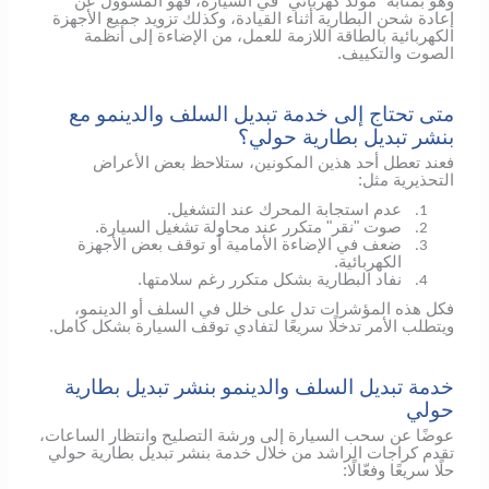
وهو بمثابة "مولّد كهربائي" في السيارة، فهو المسؤول عن
إعادة شحن البطارية أثناء القيادة، وكذلك تزويد جميع الأجهزة
الكهربائية بالطاقة اللازمة للعمل، من الإضاءة إلى أنظمة
الصوت والتكييف.
متى تحتاج إلى خدمة تبديل السلف والدينمو مع
بنشر تبديل بطارية حولي؟
فعند تعطل أحد هذين المكونين، ستلاحظ بعض الأعراض
التحذيرية مثل:
عدم استجابة المحرك عند التشغيل.
1.
صوت "نقر" متكرر عند محاولة تشغيل السيارة.
2.
ضعف في الإضاءة الأمامية أو توقف بعض الأجهزة
3.
الكهربائية.
نفاد البطارية بشكل متكرر رغم سلامتها.
4.
فكل هذه المؤشرات تدل على خلل في السلف أو الدينمو،
ويتطلب الأمر تدخلًا سريعًا لتفادي توقف السيارة بشكل كامل.
خدمة تبديل السلف والدينمو بنشر تبديل بطارية
حولي
عوضًا عن سحب السيارة إلى ورشة التصليح وانتظار الساعات،
تقدم كراجات الراشد من خلال خدمة بنشر تبديل بطارية حولي
حلًا سريعًا وفعّالًا: