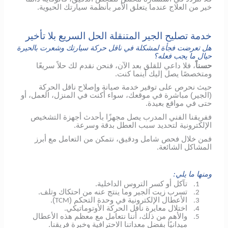
خير من العلاج عندما يتعلق الأمر بأنظمة سيارتك الحيوية.
خدمة تصليح الجير المتنقلة الحل السريع بلا تأخير
هل تعرضت فجأة لمشكلة في ناقل حركة سيارتك وشعرت بالحيرة
حيال ما يجب فعله؟
حسناً
، فلا داعي للقلق بعد الآن، فنحن نقدم لك حلاً سريعًا
ومتخصصًا يصل إليك أينما كنت.
حيث نحرص على توفير خدمة صيانة وإصلاح ناقل الحركة
(الجير) مباشرة في موقعك، سواء أكنت في المنزل، العمل، أو
حتى في مواقع بعيدة.
ففريقنا الفني المدرب يصل مجهزًا بأحدث أجهزة التشخيص
الإلكترونية لتحديد سبب العطل بدقة وسرعة.
فمن خلال فحص شامل ودقيق، نتمكن من التعامل مع أبرز
المشاكل الشائعة.
ومنها ما يلي:
تآكل أو كسر التروس الداخلية.
1.
تسرب زيت الجير وما ينتج عنه من احتكاك وتلف.
2.
الأعطال الإلكترونية في وحدة التحكم (
).
TCM
3.
اختلال معايرة ناقل الحركة الأوتوماتيكي.
4.
والأهم من ذلك، أننا نتعامل مع معظم هذه الأعطال
5.
ميدانيًا بفضل معداتنا الاحترافية وخبرة فريقنا.