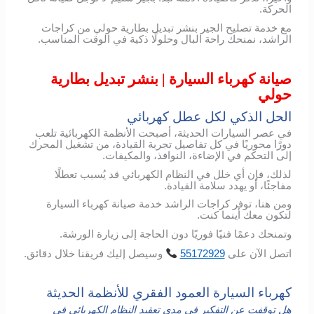
الحركة.
مع خدمة تصليح الجير بنشر تبديل بطارية حولي من كراجات
الراشد، نمنحك راحة البال وحلولًا ذكية في الوقت المناسب.
صيانة كهرباء السيارة | بنشر تبديل بطارية
حولي
الحل الذكي لكل عطل كهربائي
في عصر السيارات الحديثة، أصبحت الأنظمة الكهربائية تلعب
دورًا محوريًا في كل تفاصيل تجربة القيادة، من تشغيل المحرك
إلى التحكم في الإضاءة، النوافذ، والمكيفات.
لذلك، فإن أي خلل في النظام الكهربائي قد يُسبب تعطلًا
مفاجئًا، أو يهدد سلامة القيادة.
ومن هنا، توفر كراجات الراشد خدمة صيانة كهرباء السيارة
لتكون معك أينما كنت.
وتمنحك دعمًا فنيًا فوريًا دون الحاجة إلى زيارة الورشة.
اتصل
الآن
على
55172929
وسيصل
إليك
فريقنا
خلال
دقائق
.
كهرباء السيارة العمود الفقري للأنظمة الحديثة
هل توقفت عن التفكير في مدى تعقيد النظام الكهربائي في