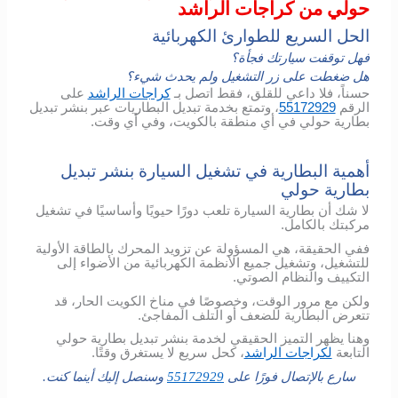
حولي من كراجات الراشد
الحل السريع للطوارئ الكهربائية
فهل توقفت سيارتك فجأة؟
هل ضغطت على زر التشغيل ولم يحدث شيء؟
حسناً، فلا داعي للقلق، فقط اتصل بـ
كراجات الراشد
على
الرقم
55172929
، وتمتع بخدمة تبديل البطاريات عبر بنشر تبديل
بطارية حولي في أي منطقة بالكويت، وفي أي وقت.
أهمية البطارية في تشغيل السيارة بنشر تبديل
بطارية حولي
لا شك أن بطارية السيارة تلعب دورًا حيويًا وأساسيًا في تشغيل
مركبتك بالكامل.
ففي الحقيقة، هي المسؤولة عن تزويد المحرك بالطاقة الأولية
للتشغيل، وتشغيل جميع الأنظمة الكهربائية من الأضواء إلى
التكييف والنظام الصوتي.
ولكن مع مرور الوقت، وخصوصًا في مناخ الكويت الحار، قد
تتعرض البطارية للضعف أو التلف المفاجئ.
وهنا يظهر التميز الحقيقي لخدمة بنشر تبديل بطارية حولي
التابعة
لكراجات الراشد
، كحل سريع لا يستغرق وقتًا.
سارع بالإتصال فورًا على
55172929
وسنصل إليك أينما كنت.