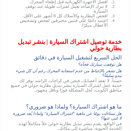
افصل الأجهزة الكهربائية قبل إطفاء المحرك.
1.
لا تترك الإضاءة تعمل لفترات طويلة عند توقف
2.
السيارة.
افحص البطارية والأسلاك كل 6 أشهر على الأقل.
3.
اعتمد دائمًا على فنيين محترفين لفحص وتشخيص
4.
الأعطال مبكرًا.
خدمة توصيل اشتراك السيارة | بنشر تبديل
بطارية حولي
الحل السريع لتشغيل السيارة في دقائق
هل توقفت سيارتك فجأة؟
هل تشعر بالإحباط من عدم استجابة المحرك رغم أن كل شيء
يبدو سليمًا؟
حسناُ، لا تفقد أعصابك، فنحن في كراجات الراشد نوفر لك
خدمة عمل اشتراك السيارة بنشر تبديل بطارية حولي في جميع
مناطق الكويت، لحل المشكلة فورًا وبأقل مجهود.
ما هو اشتراك السيارة؟ ولماذا هو ضروري؟
هل تساءلت يومًا عن ماهية "اشتراك السيارة" ولماذا يُعد ضرورة
لا غنى عنها؟
في الواقع، يقدم بنشر تبديل بطارية حولي حلاً متكاملاً لهذه
الخدمة الحيوية، مباشرة إلى مكانك.