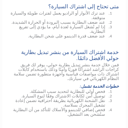
متى تحتاج إلى اشتراك السيارة؟
عند ترك الأنوار أو الراديو يعمل لفترات طويلة والسيارة
1.
متوقفة.
عند ضعف البطارية بسبب البرودة أو الحرارة الشديدة.
2.
إذا لم تُشغل السيارة لعدة أيام، ما يؤدي إلى تفريغ
3.
البطارية.
عند ضعف قدرة الدينمو على شحن البطارية.
4.
خدمة اشتراك السيارة من بنشر تبديل بطارية
حولي الأفضل دائمًا.
فمن خلال خدمة بنشر تبديل بطارية حولي، يوفر لك فريق
كراجات الراشد اشتراكًا فوريًا وآمنًا وذلك باستخدام كابلات
اشتراك ذات مواصفات قياسية وأجهزة متطورة تضمن سلامة
النظام الكهربائي في سيارتك.
خطوات الخدمة تشمل:
فحص أولي للبطارية لتحديد سبب المشكلة.
1.
توصيل آمن لكابلات الاشتراك وفقًا لنوع السيارة.
2.
نقل الشحنة الكهربائية بطريقة احترافية تضمن إعادة
3.
تشغيل المحرك بسلاسة.
فحص إضافي
للدينمو
والأسلاك للتأكد من أن البطارية
4.
ستُشحن بعد التشغيل.