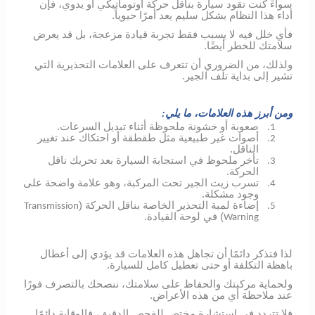
سواءً كنت تقود سيارة بناقل حركة أوتوماتيكي أو يدوي، فإن
أداء هذا النظام بشكل سليم يعد أمرًا حيوياً.
فأي خلل فيه لا يسبب فقط تجربة قيادة مزعجة، بل قد يعرض
سلامتك للخطر أيضًا.
ولذلك، من الضروري أن تتعرف على العلامات التحذيرية التي
تشير إلى بداية تلف الجير.
ومن أبرز هذه العلامات، ما يلي:
صعوبة أو خشونة ملحوظة أثناء تبديل السرعات.
1.
أصوات غير طبيعية مثل طقطقة أو احتكاك عند تغيير
2.
الناقل.
تأخر ملحوظ في استجابة السيارة بعد تحريك ناقل
3.
الحركة.
تسرب زيت الجير تحت المركبة، وهو علامة واضحة على
4.
وجود مشكلة.
إضاءة لمبة التحذير الخاصة بناقل الحركة (
Transmission
5.
) في لوحة القيادة.
Warning
لذا فتذكر دائمًا أن تجاهل هذه العلامات قد يؤدي إلى أعطال
باهظة التكلفة أو حتى تعطيل كامل للسيارة.
ولحماية مركبتك والحفاظ على سلامتك، ننصحك بالتصرف فورًا
عند ملاحظة أي من هذه الأعراض.
فلا تتردد في استشارة مختص للفحص الدقيق، فالوقاية دائمًا