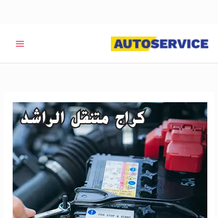
خطي
لى
لمحتوى