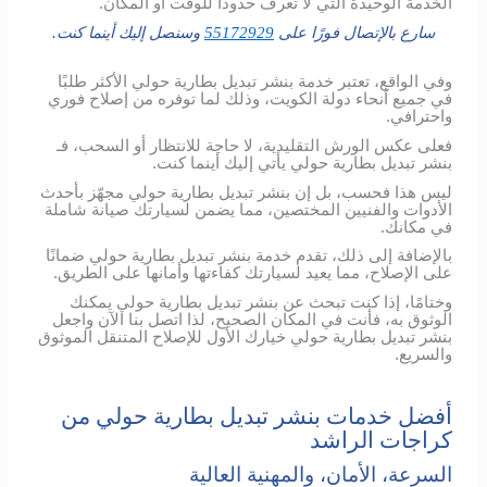
الخدمة الوحيدة التي لا تعرف حدودًا للوقت أو المكان.
سارع بالإتصال فورًا على
55172929
وسنصل إليك أينما كنت.
وفي الواقع، تعتبر خدمة بنشر تبديل بطارية حولي الأكثر طلبًا
في جميع أنحاء دولة الكويت، وذلك لما توفره من إصلاح فوري
واحترافي.
فعلى عكس الورش التقليدية، لا حاجة للانتظار أو السحب، فـ
بنشر تبديل بطارية حولي يأتي إليك أينما كنت.
ليس هذا فحسب، بل إن بنشر تبديل بطارية حولي مجهّز بأحدث
الأدوات والفنيين المختصين، مما يضمن لسيارتك صيانة شاملة
في مكانك.
بالإضافة إلى ذلك، تقدم خدمة بنشر تبديل بطارية حولي ضمانًا
على الإصلاح، مما يعيد لسيارتك كفاءتها وأمانها على الطريق.
وختامًا، إذا كنت تبحث عن بنشر تبديل بطارية حولي يمكنك
الوثوق به، فأنت في المكان الصحيح، لذا اتصل بنا الآن واجعل
بنشر تبديل بطارية حولي خيارك الأول للإصلاح المتنقل الموثوق
والسريع.
أفضل خدمات بنشر تبديل بطارية حولي من
كراجات الراشد
السرعة، الأمان، والمهنية العالية