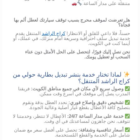
متنقلة على مدار الساعة
هل تعرضت لموقف محرج بسبب توقف سيارتك لعطل ألم بها
فجأة؟
حسناً، فلا داعي للقلق أو الانتظار!
كراج الراشد
المتنقل يقدم
خدمة تبديل سلف احترافية وسريعة أمام منزلك، في عملك، أو
أينما كنت في الكويت.
نحن نصل إليك فورًا، لتحصل على الحل الأمثل دون عناء
السحب أو تعطيل يومك.
لماذا تختار خدمة بنشر تبديل بطارية حولي من
كراج الراشد المتنقل؟
وصول
سريع
لأي
مكان
في
جميع مناطق الكويت
:
فريقنا
المدرب
يصل
إلى
موقعك
في
أسرع
وقت
ممكن
.
تشخيص
دقيق
وإصلاح
فوري
:
نحدد
العطل
بدقة
ونقوم
بتصليح
كافة الأعطال
بقطع
غيار
أصلية
وعالية
الجودة
.
خدمة
على
مدار
الساعة
24/7:
الأعطال
لا
تنتظر،
وخدمتنا
لا
تتوقف
.
نحن
جاهزون
لمساعدتك
في
أي
وقت
.
أسعار
تنافسية
وشفافة
:
تحصل
على
أفضل
سعر
مع
ضمان
شامل
على
الخدمة
والقطع
المُستخدمة
.