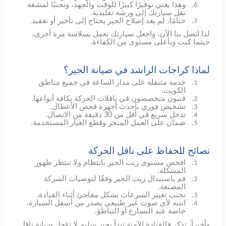
وهذا يعني توفيرًا كبيرًا للوقت والجهد، وتجنبًا لمشقة
6.
نقل سيارتك إلى ورشة تقليدية.
ختامًا، لم يعد إصلاح الجير يحتاج إلى تأخير أو تعقيد.
7.
لذا اتصل بنا الآن، واجعل سيارتك تعمل بسلاسة مرة أخرى،
حيثما كنت وبأعلى مستوى من الكفاءة.
لماذا كراجات الراشد في صيانة الجير؟
خدمة متنقلة على مدار الساعة في جميع مناطق
1.
الكويت.
فنيون متخصصون في ناقلات الحركة بكافة أنواعها.
2.
تشخيص فوري بأحدث أجهزة فحص الأعطال.
3.
تدخل سريع في أقل من 30 دقيقة من الاتصال.
4.
ضمان على العمل المنجز وقطع الغيار المستخدمة.
5.
نصائح للحفاظ على ناقل الحركة
افحص مستوى زيت الجير بانتظام ولا تنتظر ظهور
1.
المشكلة.
قم باستبدال زيت الجير وفقًا لتوصيات الشركة
2.
المصنعة.
تجنب تغيير السرعات بشكل مفاجئ أثناء القيادة.
3.
انتبه لأي صوت غير طبيعي يصدر من أسفل السيارة،
4.
خاصة عند التسارع أو التباطؤ.
وأخيراً، تذكر فالقيادة الآمنة تبدأ بجير سليم لا تؤجل صيانة ناقل