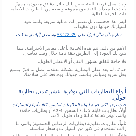
حيث يصل فريقنا المتخصص إليك خلال دقائق معدودة، مجهزًا
بأحدث المعدات التقنية ومجموعة واسعة من البطاريات الأصلية
ذات الجودة العالية.
ليس هذا فحسب، بل نضمن لك عملية سريعة وآمنة تعيد
لسيارتك حياتها دون تعقيدات.
سارع بالإتصال فورًا على
55172929
وسنصل إليك أينما كنت.
الأهم من ذلك، تتم هذه الخدمة بأعلى معايير الاحترافية، مما
يتيح لك العودة إلى الطريق بثقة تامة خلال وقت قياسي.
فلا حاجة للقلق بشؤون النقل أو الانتظار الطويل.
ختامًا، لم يعد عطل البطارية مشكلة معقدة. اتصل بنا فورًا وتمتع
بحل سريع ومباشر يناسب جدولك ويحافظ على سلامتك.
أنواع البطاريات التي يوفرها بنشر تبديل بطارية
حولي:
حيث نوفر لكم جميع أنواع البطاريات لتناسب كافة أنواع السيارات:
أولاً:
بطاريات قابلة لإعادة الشحن (
أو بطاريات جافة)
AGM
والتي توفر كفاءة عالية وأداء طويل الأمد.
ثانياً:
بطاريات تقليدية (بطاريات الرصاص الحمضية) والتي ما
زالت تستخدم في كثير من السيارات بأسعار مناسبة.