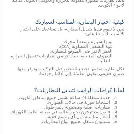
ثالثاً:
بطاريات مطورة مقاومة للحرارة والعوامل الجوية، مثالية
لأجواء الكويت.
كيفية اختيار البطارية المناسبة لسيارتك
نحن لا نقوم فقط بتبديل البطارية، بل نساعدك على اختيار
الأنسب لك، بناءً على:
نوع السيارة وسعة المحرك.
قوة التشغيل المطلوبة (
).
CCA
العمر الافتراضي المتوقع للبطارية.
الظروف المناخية، حيث نوصي ببطاريات تتحمل الحرارة
العالية.
فكل بطارية نقدمها تخضع للفحص قبل التركيب، ونوفر معها
ضمان حقيقي لتكون مطمئنًا إلى أدائنا وجودتنا.
لماذا كراجات الراشد لتبديل البطاريات؟
خدمة متنقلة 24 ساعة تشمل جميع مناطق الكويت.
1.
استجابة فورية في حالات الطوارئ.
2.
بطاريات أصلية ومضمونة بعمر طويل.
3.
فنيون محترفون بخبرة عالية في صيانة أنظمة الكهرباء.
4.
أسعار مناسبة دون أي رسوم خفية.
5.
مستودع متنقل بجميع أنواع البطاريات.
6.