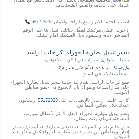
شامل
على
الخدمة
والقطع
المُستخدمة
.
اطلب
الخدمة
الآن
وتمتع
بالراحة
والأمان
!
55172929
لا تترك أعطال مركبتك تُعطّل حياتك، اتصل بنا على الرقم
المباشر أدناه، وسنقوم بحل المشكلة أمام عينيك.
بنشر تبديل بطارية الجهراء | كراجات الراشد
خدمات طوارئ سيارات في الكويت بلا توقف
هل تعطلت سيارتك فجأة على الطريق؟
حسناُ معنا لا داعي للقلق.
فمع كراجات الراشد، نقدم لك خدمة بنشر تبديل بطارية الجهراء
على مدار الساعة وطوال أيام الأسبوع في جميع مناطق
الكويت.
كل ما عليك أن تبادر بالإتصال بنا على
55172929
، وسنكون
عندك خلال دقائق، أينما كن.
بنشر تبديل بطارية الجهراء: الحل الأمثل لأعطال سيارتك
المفاجئة في أي وقت ومكان.
ففي عالم يتسم بالسرعة، قد تتوقف سيارتك فجأة دون سابق
إنذار، وهنا يأتي دور بنشر تبديل بطارية الجهراء كحلٍ مبتكر ينقذ
الموقف.