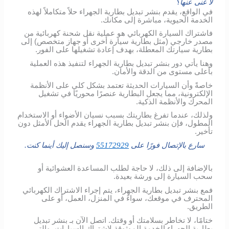
لا غنى عنها؟
في الواقع، يقدم بنشر تبديل بطارية الجهراء حلاً متكاملاً لهذه
الخدمة الحيوية، مباشرة إلى مكانك.
فاشتراك السيارة الكهربائي هو عملية نقل شحنة كهربائية من
مصدر خارجي (مثل بطارية سيارة أخرى أو جهاز متخصص) إلى
بطارية سيارتك المعطلة، بهدف إعادة تشغيلها على الفور.
وهنا يأتي دور بنشر تبديل بطارية الجهراء لتنفيذ هذه العملية
بأعلى مستوى من الدقة والأمان.
خاصةً وأن السيارات الحديثة تعتمد بشكل كلي على الأنظمة
الإلكترونية، مما يجعل البطارية عنصرًا محوريًا في تشغيل
المحرك والأنظمة الذكية.
ولذلك، عندما تفرغ بطاريتك بسبب نسيان الأضواء أو الاستخدام
المطول، فإن بنشر تبديل بطارية الجهراء يقدم الحل الأمثل دون
تأخير.
سارع بالإتصال فورًا على
55172929
وسنصل إليك أينما كنت.
بالإضافة إلى ذلك، لا حاجة لطلب المساعدة العشوائية أو
سحب السيارة إلى ورشة بعيدة.
فمع بنشر تبديل بطارية الجهراء، يتم إجراء الاشتراك الكهربائي
المحترف في موقعك، سواءً في المنزل، العمل، أو على
الطريق.
ختامًا، لا تخاطر بسلامتك أو وقتك. اتصل الآن بـ بنشر تبديل
بطارية الجهراء الخدمة الموثوقة لاشتراك السيارات، والتي