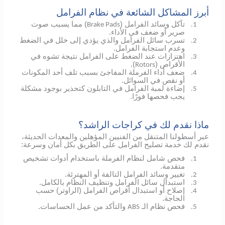
أبرز المشاكل الشائعة في نظام الفرامل
تآكل وسائد الفرامل (
) مما يسبب صوت
Brake Pads
1.
صرير أو ضعف في الأداء.
تسرب سائل الفرامل والذي يؤدي إلى خلل في الضغط
2.
وعدم استجابة الفرامل.
اهتزازات عند الضغط على الفرامل نتيجة تشوه في
3.
الأقراص (
).
Rotors
ضعف أداء الفرملة المفاجئ بسبب تلف أحد المكونات
4.
أو نقص في السوائل.
إضاءة لمبة الفرامل في التابلون كتحذير بوجود مشكلة
5.
يجب فحصها فورًا.
ماذا نقدم لك في كراجات الراشد؟
عبر أسطولنا المتنقل من الفنيين المؤهلين والمعدات الحديثة،
نقدم لك خدمة تصليح الفرامل على الطريق بكل أمان وسرعة:
فحص شامل لنظام الفرملة باستخدام أدوات تشخيص
1.
متقدمة.
تغيير وسائد الفرامل التالفة أو المهترئة.
2.
استبدال سائل الفرامل وتنظيف النظام بالكامل.
3.
إصلاح أو استبدال أقراص الفرامل (الراوتر) حسب
4.
الحاجة.
فحص نظام الـ
والتأكد من عمل الحساسات.
ABS
5.