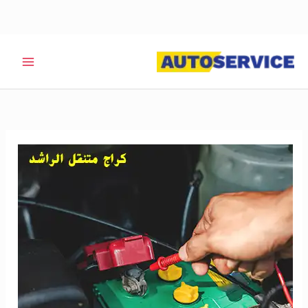
خطي
لى
لمحتوى