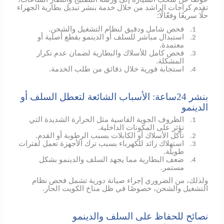
تقدم كراجات الراشد من خلال خدمة بنشر تبديل بطارية الجهراء
حلًا سريعًا وفعّالًا:
فحص شامل ودقيق لنظام التشغيل والشحن.
1.
استبدال مباشر للسلف أو الدينمو بقطع أصلية أو
2.
معتمدة.
فحص كامل للأسلاك والبطارية لضمان عدم تكرار
3.
المشكلة.
استجابة فورية خلال دقائق من طلب الخدمة.
4.
بنشر 24ساعة: الأسباب الشائعة لتعطل السلف أو
الدينمو
الظروف الجوية القاسية مثل الحرارة الشديدة التي
1.
تؤثر على المكونات الداخلية.
تآكل الأسلاك أو الكابلات بسبب الرطوبة أو القدم.
2.
استهلاك زائد للكهرباء بسبب ترك الأجهزة تعمل لفترات
3.
طويلة.
ضعف البطارية مما يجهد السلف والدينمو بشكل
4.
مستمر.
ولذلك، من الضروري إجراء صيانة دورية تشمل فحص نظام
التشغيل والشحن، خصوصًا في ظل مناخ الكويت الحار.
نصائح للحفاظ على السلف والدينمو