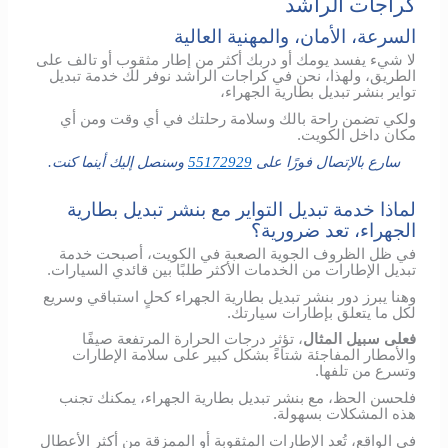
كراجات الراشد
السرعة، الأمان، والمهنية العالية
لا شيء يفسد يومك أو دربك أكثر من إطار مثقوب أو تالف على
الطريق، ولهذا، نحن في كراجات الراشد نوفر لك خدمة تبديل
تواير بنشر تبديل بطارية الجهراء،
ولكي تضمن راحة بالك وسلامة رحلتك في أي وقت ومن أي
مكان داخل الكويت.
سارع بالإتصال فورًا على
55172929
وسنصل إليك أينما كنت.
لماذا خدمة تبديل التواير مع بنشر تبديل بطارية
الجهراء، تعد ضرورية؟
في ظل الظروف الجوية الصعبة في الكويت، أصبحت خدمة
تبديل الإطارات من الخدمات الأكثر طلبًا بين قائدي السيارات.
وهنا يبرز دور بنشر تبديل بطارية الجهراء كحلٍ استباقي وسريع
لكل ما يتعلق بإطارات سيارتك.
فعلى سبيل المثال
، تؤثر درجات الحرارة المرتفعة صيفًا
والأمطار المفاجئة شتاءً بشكل كبير على سلامة الإطارات
وتسرع من تلفها.
فلحسن الحظ، مع بنشر تبديل بطارية الجهراء، يمكنك تجنب
هذه المشكلات بسهولة.
في الواقع، تُعد الإطارات المثقوبة أو الممزقة من أكثر الأعطال