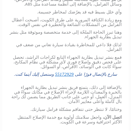
وسائل الفرامل، بالإضافة إلى أنظمة مساعدة مثل
.
ABS
وأي خلل بسيط فيه قد يعرّضك لمخاطر جسيمة.
ومع زيادة الكثافة المرورية على طرق الكويت، أصبحت أعطال
الفرامل من المشكلات الشائعة والخطيرة في نفس الوقت.
وهنا تبرز الحاجة الملحّة إلى خدمة متخصصة وموثوقة مثل بنشر
تبديل بطارية الجهراء.
لذلك فلا داعي للمخاطرة بقيادة سيارة تعاني من ضعف في
الفرامل.
فمع بنشر تبديل بطارية الجهراء التابع لكراجات الراشد، تحصل
على فحص دقيق وإصلاح فوري لأي مشكلة في نظام المكابح،
سواءً كانت في الوسائد، الأقراص، أو السوائل.
سارع بالإتصال فورًا على
55172929
وسنصل إليك أينما كنت.
بالإضافة إلى ذلك، يتمتع فريق بنشر تبديل بطارية الجهراء
بالخبرة والمعدات اللازمة لإجراء الإصلاح في مكانك سواءً في
المنزل، العمل، أو حتى على جانب الطريق مما يضمن لك راحة
بال كاملة وأعلى معايير الأمان.
وختامًا، لا تنتظر حتى تتفاقم مشكلة فرامل سيارتك.
اتصل الآن،
واجعل سلامتك أولوية مع خدمة الإصلاح المتنقل
الأكثر احترافية وسرعة في الكويت.