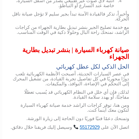
انتبه لأي صوت غير طبيعي يصدر من أسفل السيارة،
4.
خاصة عند التسارع أو التباطؤ.
وأخيراً، تذكر فالقيادة الآمنة تبدأ بجير سليم لا تؤجل صيانة ناقل
الحركة.
مع خدمة تصليح الجير بنشر تبديل بطارية الجهراء من كراجات
الراشد، نمنحك راحة البال وحلولًا ذكية في الوقت المناسب.
صيانة كهرباء السيارة | بنشر تبديل بطارية
الجهراء
الحل الذكي لكل عطل كهربائي
في عصر السيارات الحديثة، أصبحت الأنظمة الكهربائية تلعب
دورًا محوريًا في كل تفاصيل تجربة القيادة، من تشغيل المحرك
إلى التحكم في الإضاءة، النوافذ، والمكيفات.
لذلك، فإن أي خلل في النظام الكهربائي قد يُسبب تعطلًا
مفاجئًا، أو يهدد سلامة القيادة.
ومن هنا، توفر كراجات الراشد خدمة صيانة كهرباء السيارة
لتكون معك أينما كنت.
وتمنحك دعمًا فنيًا فوريًا دون الحاجة إلى زيارة الورشة.
اتصل
الآن
على
55172929
وسيصل
إليك
فريقنا
خلال
دقائق
.