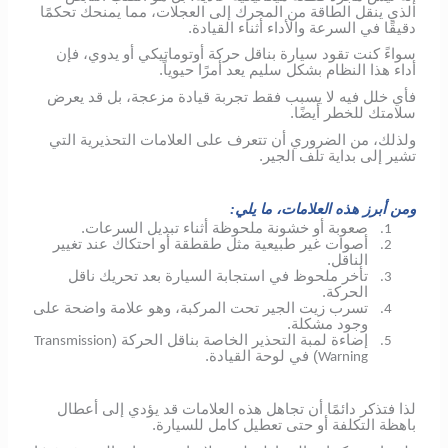
الذي ينقل الطاقة من المحرك إلى العجلات، مما يمنحك تحكمًا
دقيقًا في السرعة والأداء أثناء القيادة.
سواءً كنت تقود سيارة بناقل حركة أوتوماتيكي أو يدوي، فإن
أداء هذا النظام بشكل سليم يعد أمرًا حيوياً.
فأي خلل فيه لا يسبب فقط تجربة قيادة مزعجة، بل قد يعرض
سلامتك للخطر أيضًا.
ولذلك، من الضروري أن تتعرف على العلامات التحذيرية التي
تشير إلى بداية تلف الجير.
ومن أبرز هذه العلامات، ما يلي:
صعوبة أو خشونة ملحوظة أثناء تبديل السرعات.
1.
أصوات غير طبيعية مثل طقطقة أو احتكاك عند تغيير
2.
الناقل.
تأخر ملحوظ في استجابة السيارة بعد تحريك ناقل
3.
الحركة.
تسرب زيت الجير تحت المركبة، وهو علامة واضحة على
4.
وجود مشكلة.
إضاءة لمبة التحذير الخاصة بناقل الحركة (
Transmission
5.
) في لوحة القيادة.
Warning
لذا فتذكر دائمًا أن تجاهل هذه العلامات قد يؤدي إلى أعطال
باهظة التكلفة أو حتى تعطيل كامل للسيارة.