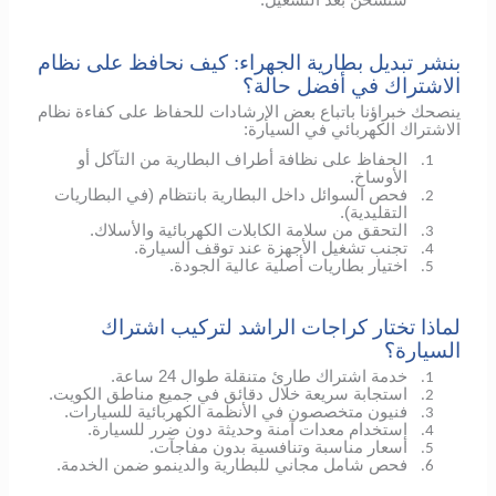
ستُشحن بعد التشغيل.
بنشر تبديل بطارية الجهراء: كيف نحافظ على نظام
الاشتراك في أفضل حالة؟
ينصحك خبراؤنا باتباع بعض الإرشادات للحفاظ على كفاءة نظام
الاشتراك الكهربائي في السيارة:
الحفاظ على نظافة أطراف البطارية من التآكل أو
1.
الأوساخ.
فحص السوائل داخل البطارية بانتظام (في البطاريات
2.
التقليدية).
التحقق من سلامة الكابلات الكهربائية والأسلاك.
3.
تجنب تشغيل الأجهزة عند توقف السيارة.
4.
اختيار بطاريات أصلية عالية الجودة.
5.
لماذا تختار كراجات الراشد لتركيب اشتراك
السيارة؟
خدمة اشتراك طارئ متنقلة طوال 24 ساعة.
1.
استجابة سريعة خلال دقائق في جميع مناطق الكويت.
2.
فنيون متخصصون في الأنظمة الكهربائية للسيارات.
3.
استخدام معدات آمنة وحديثة دون ضرر للسيارة.
4.
أسعار مناسبة وتنافسية بدون مفاجآت.
5.
فحص شامل مجاني للبطارية والدينمو ضمن الخدمة.
6.