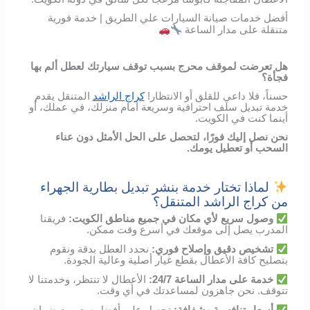
أفضل خدمات صيانة السيارات علي الطريق | خدمة فورية
متنقلة على مدار الساعة
هل تعرضت لموقف محرج بسبب توقف سيارتك لعطل ألم بها
فجأة؟
حسناً، فلا داعي للقلق أو الانتظار!
كراج الراشد
المتنقل يقدم
خدمة تبديل سلف احترافية وسريعة أمام منزلك، في عملك، أو
أينما كنت في الكويت.
نحن نصل إليك فورًا، لتحصل على الحل الأمثل دون عناء
السحب أو تعطيل يومك.
لماذا تختار خدمة بنشر تبديل بطارية الجهراء
من كراج الراشد المتنقل؟
وصول
سريع
لأي
مكان
في
جميع مناطق الكويت
:
فريقنا
المدرب
يصل
إلى
موقعك
في
أسرع
وقت
ممكن
.
تشخيص
دقيق
وإصلاح
فوري
:
نحدد
العطل
بدقة
ونقوم
بتصليح
كافة الأعطال
بقطع
غيار
أصلية
وعالية
الجودة
.
خدمة
على
مدار
الساعة
24/7:
الأعطال
لا
تنتظر،
وخدمتنا
لا
تتوقف
.
نحن
جاهزون
لمساعدتك
في
أي
وقت
.
أسعار
تنافسية
وشفافة
:
تحصل
على
أفضل
سعر
مع
ضمان