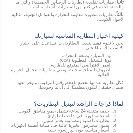
ثانياً:
بطاريات تقليدية (بطاريات الرصاص الحمضية) والتي ما
زالت تستخدم في كثير من السيارات بأسعار مناسبة.
ثالثاً:
بطاريات مطورة مقاومة للحرارة والعوامل الجوية، مثالية
لأجواء الكويت.
كيفية اختيار البطارية المناسبة لسيارتك
نحن لا نقوم فقط بتبديل البطارية، بل نساعدك على اختيار
الأنسب لك، بناءً على:
نوع السيارة وسعة المحرك.
قوة التشغيل المطلوبة (
).
CCA
العمر الافتراضي المتوقع للبطارية.
الظروف المناخية، حيث نوصي ببطاريات تتحمل الحرارة
العالية.
فكل بطارية نقدمها تخضع للفحص قبل التركيب، ونوفر معها
ضمان حقيقي لتكون مطمئنًا إلى أدائنا وجودتنا.
لماذا كراجات الراشد لتبديل البطاريات؟
خدمة متنقلة 24 ساعة تشمل جميع مناطق الكويت.
1.
استجابة فورية في حالات الطوارئ.
2.
بطاريات أصلية ومضمونة بعمر طويل.
3.
فنيون محترفون بخبرة عالية في صيانة أنظمة الكهرباء.
4.
أسعار مناسبة دون أي رسوم خفية.
5.