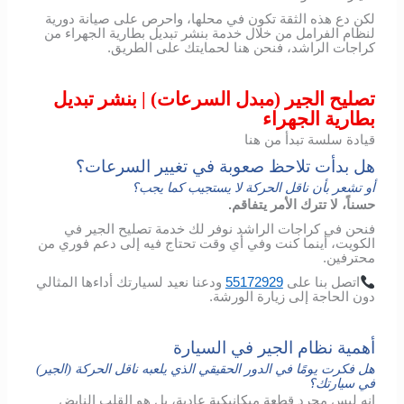
لكن دع هذه الثقة تكون في محلها، واحرص على صيانة دورية
لنظام الفرامل من خلال خدمة بنشر تبديل بطارية الجهراء من
كراجات الراشد، فنحن هنا لحمايتك على الطريق.
تصليح الجير (مبدل السرعات) | بنشر تبديل
بطارية الجهراء
قيادة سلسة تبدأ من هنا
هل بدأت تلاحظ صعوبة في تغيير السرعات؟
أو تشعر بأن ناقل الحركة لا يستجيب كما يجب؟
حسناً، لا تترك الأمر يتفاقم.
فنحن في كراجات الراشد نوفر لك خدمة تصليح الجير في
الكويت، أينما كنت وفي أي وقت تحتاج فيه إلى دعم فوري من
محترفين.
اتصل
بنا
على
55172929
ودعنا
نعيد
لسيارتك
أداءها
المثالي
دون
الحاجة
إلى
زيارة
الورشة
.
أهمية نظام الجير في السيارة
هل فكرت يومًا في الدور الحقيقي الذي يلعبه ناقل الحركة (الجير)
في سيارتك؟
إنه ليس مجرد قطعة ميكانيكية عادية، بل هو القلب النابض