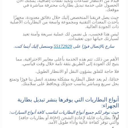
فبدلاً من الانتظار لساعات وتكبد نفقات إضافية، يمكنك الآن
الحصول على خدمة تبديل بطاريات محترفة مباشرة في
موقعك.
حيث يصل فريقنا المتخصص إليك خلال دقائق معدودة، مجهزًا
بأحدث المعدات التقنية ومجموعة واسعة من البطاريات الأصلية
ذات الجودة العالية.
ليس هذا فحسب، بل نضمن لك عملية سريعة وآمنة تعيد
لسيارتك حياتها دون تعقيدات.
سارع بالإتصال فورًا على
55172929
وسنصل إليك أينما كنت.
الأهم من ذلك، تتم هذه الخدمة بأعلى معايير الاحترافية، مما
يتيح لك العودة إلى الطريق بثقة تامة خلال وقت قياسي.
فلا حاجة للقلق بشؤون النقل أو الانتظار الطويل.
ختامًا، لم يعد عطل البطارية مشكلة معقدة. اتصل بنا فورًا وتمتع
بحل سريع ومباشر يناسب جدولك ويحافظ على سلامتك.
أنواع البطاريات التي يوفرها بنشر تبديل بطارية
الجهراء:
حيث نوفر لكم جميع أنواع البطاريات لتناسب كافة أنواع السيارات:
أولاً:
بطاريات قابلة لإعادة الشحن (
أو بطاريات جافة)
AGM
والتي توفر كفاءة عالية وأداء طويل الأمد.