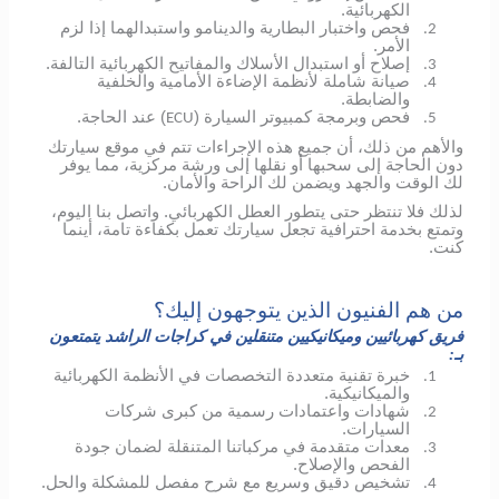
الكهربائية.
فحص واختبار البطارية والدينامو واستبدالهما إذا لزم
2.
الأمر.
إصلاح أو استبدال الأسلاك والمفاتيح الكهربائية التالفة.
3.
صيانة شاملة لأنظمة الإضاءة الأمامية والخلفية
4.
والضابطة.
فحص وبرمجة كمبيوتر السيارة (
) عند الحاجة.
ECU
5.
والأهم من ذلك، أن جميع هذه الإجراءات تتم في موقع سيارتك
دون الحاجة إلى سحبها أو نقلها إلى ورشة مركزية، مما يوفر
لك الوقت والجهد ويضمن لك الراحة والأمان.
لذلك فلا تنتظر حتى يتطور العطل الكهربائي.
واتصل بنا اليوم،
وتمتع بخدمة احترافية تجعل سيارتك تعمل بكفاءة تامة، أينما
كنت.
من هم الفنيون الذين يتوجهون إليك؟
فريق كهربائيين وميكانيكيين متنقلين في كراجات الراشد يتمتعون
بـ:
خبرة تقنية متعددة التخصصات في الأنظمة الكهربائية
1.
والميكانيكية.
شهادات واعتمادات رسمية من كبرى شركات
2.
السيارات.
معدات متقدمة في مركباتنا المتنقلة لضمان جودة
3.
الفحص والإصلاح.
تشخيص دقيق وسريع مع شرح مفصل للمشكلة والحل.
4.