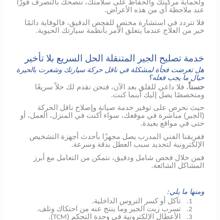
ولحماية مركبتك والحفاظ على سلامتك، ننصحك بالتصرف فورًا
عند ملاحظة أي من هذه الأعراض.
فلا تتردد في استشارة مختص للفحص الدقيق، فالوقاية دائمًا
خير من العلاج عندما يتعلق الأمر بأنظمة سيارتك الحيوية.
خدمة تصليح الجير المتنقلة الحل السريع بلا تأخير
هل تعرضت فجأة لمشكلة في ناقل حركة سيارتك وشعرت بالحيرة
حيال ما يجب فعله؟
حسناً
، فلا داعي للقلق بعد الآن، فنحن نقدم لك حلاً سريعًا
ومتخصصًا يصل إليك أينما كنت.
حيث نحرص على توفير خدمة صيانة وإصلاح ناقل الحركة
(الجير) مباشرة في موقعك، سواء أكنت في المنزل، العمل، أو
حتى في مواقع بعيدة.
ففريقنا الفني المدرب يصل مجهزًا بأحدث أجهزة التشخيص
الإلكترونية لتحديد سبب العطل بدقة وسرعة.
فمن خلال فحص شامل ودقيق، نتمكن من التعامل مع أبرز
المشاكل الشائعة.
ومنها ما يلي:
تآكل أو كسر التروس الداخلية.
1.
تسرب زيت الجير وما ينتج عنه من احتكاك وتلف.
2.
الأعطال الإلكترونية في وحدة التحكم (
).
TCM
3.