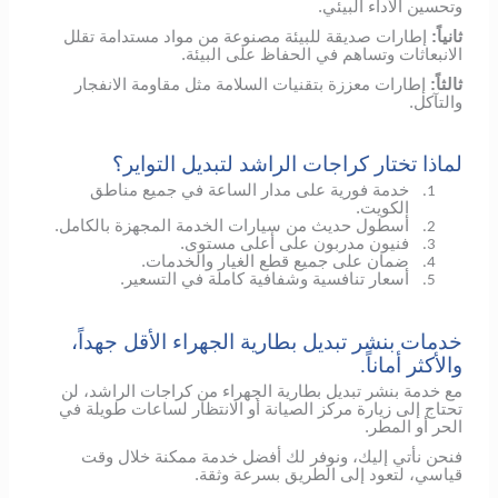
وتحسين الأداء البيئي.
ثانياً:
إطارات صديقة للبيئة مصنوعة من مواد مستدامة تقلل
الانبعاثات وتساهم في الحفاظ على البيئة.
ثالثاً:
إطارات معززة بتقنيات السلامة مثل مقاومة الانفجار
والتآكل.
لماذا تختار كراجات الراشد لتبديل التواير؟
خدمة فورية على مدار الساعة في جميع مناطق
1.
الكويت.
أسطول حديث من سيارات الخدمة المجهزة بالكامل.
2.
فنيون مدربون على أعلى مستوى.
3.
ضمان على جميع قطع الغيار والخدمات.
4.
أسعار تنافسية وشفافية كاملة في التسعير.
5.
خدمات بنشر تبديل بطارية الجهراء الأقل جهداً،
والأكثر أماناً.
مع خدمة بنشر تبديل بطارية الجهراء من كراجات الراشد، لن
تحتاج إلى زيارة مركز الصيانة أو الانتظار لساعات طويلة في
الحر أو المطر.
فنحن نأتي إليك، ونوفر لك أفضل خدمة ممكنة خلال وقت
قياسي، لتعود إلى الطريق بسرعة وثقة.