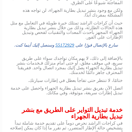
المفاجئة شيوعًا على الطرق.
ولكن مع وجود بنشر تبديل بطارية الجهراء، لن تواجه هذه
المشكلة بمفردك أبدًا.
حيث أن كراجات الراشد تمتلك خبرة طويلة في التعامل مع مثل
هذه الحالات الطارئة، وذلك من خلال بنشر تبديل بطارية
الجهراء المجهز بأحدث المعدات والتقنيات لفحص وتبديل
الإطارات على الفور.
سارع بالإتصال فورًا على
55172929
وسنصل إليك أينما كنت.
بالإضافة إلى ذلك، لا يهم مكان تواجدك سواء على طريق
سريع، في موقف مغلق، أو حتى أمام منزلك فـخدمات بنشر
تبديل بطارية الجهراء يصل إليك بمجرد اتصال واحد. ففريقنا
المحترف جاهز دائمًا لخدمتك.
ختامًا، لا تنتظر حتى تفاجأ بعطل في إطارات سيارتك.
اتصل الآن بفريق بنشر تبديل بطارية الجهراء واحصل على خدمة
تبديل إطارات سريعة، موثوقة، وفي مكانك.
خدمة تبديل التواير على الطريق مع بنشر
تبديل بطارية الجهراء
في كراجات الراشد نحرص دوماً على تقديم خدمة شاملة تبدأ
بتشخيص حالة الإطار المتضرر، ثم نقرر ما إذا كان يمكن إصلاحه