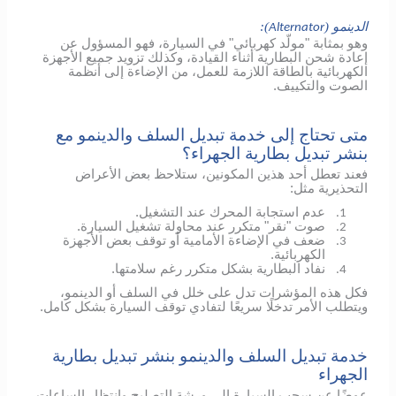
الدينمو (
):
Alternator
وهو بمثابة "مولّد كهربائي" في السيارة، فهو المسؤول عن
إعادة شحن البطارية أثناء القيادة، وكذلك تزويد جميع الأجهزة
الكهربائية بالطاقة اللازمة للعمل، من الإضاءة إلى أنظمة
الصوت والتكييف.
متى تحتاج إلى خدمة تبديل السلف والدينمو مع
بنشر تبديل بطارية الجهراء؟
فعند تعطل أحد هذين المكونين، ستلاحظ بعض الأعراض
التحذيرية مثل:
عدم استجابة المحرك عند التشغيل.
1.
صوت "نقر" متكرر عند محاولة تشغيل السيارة.
2.
ضعف في الإضاءة الأمامية أو توقف بعض الأجهزة
3.
الكهربائية.
نفاد البطارية بشكل متكرر رغم سلامتها.
4.
فكل هذه المؤشرات تدل على خلل في السلف أو الدينمو،
ويتطلب الأمر تدخلًا سريعًا لتفادي توقف السيارة بشكل كامل.
خدمة تبديل السلف والدينمو بنشر تبديل بطارية
الجهراء
عوضًا عن سحب السيارة إلى ورشة التصليح وانتظار الساعات،