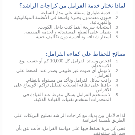
لماذا تختار خدمة الفرامل من كراجات الراشد؟
خدمة طوارئ متنقلة على مدار الساعة.
1.
فنيون معتمدون بخبرة واسعة في الأنظمة الميكانيكية
2.
والكهربائية.
استجابة سريعة أينما كنت داخل الكويت.
3.
ضمان على القطع المستبدلة والخدمة المقدمة.
4.
أسعار شفافة وتنافسية دون تكاليف خفية.
5.
نصائح للحفاظ على كفاءة الفرامل:
افحص وسائد الفرامل كل 10,000 كم أو حسب نوع
1.
الاستخدام.
لا تهمل أي صوت غير طبيعي يصدر عند الضغط على
2.
الفرامل.
راقب سائل الفرامل وتأكد من مستواه بانتظام.
3.
حافظ على نظافة العجلات لتقليل تراكم الأوساخ على
4.
الأقراص.
لا تستخدم الفرامل بشكل مفرط عند القيادة في
5.
المنحدرات استخدم تقنيات القيادة الذكية.
لذا فالأمان بين يديك مع كراجات الراشد تصليح البريكات على
الطريق بلمسة احترافية
ففي كل مرة تضغط فيها على دواسة الفرامل، فأنت تثق بأن
سيارتك ستتوقف.