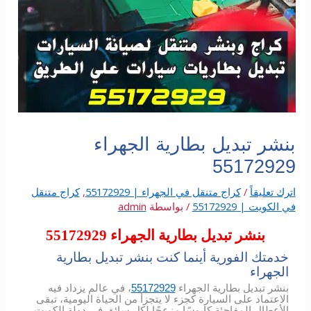
بنشر تبديل بطارية الجهراء
55172929
اترك تعليقاً
/
كراج متنقل في الجهراء | 55172929
,
كراج متنقل
في الكويت | 55172929
/ بواسطة
admin
بنشر تبديل بطارية الجهراء 55172929
خدمتك الفورية أينما كنت بنشر تبديل بطارية
الجهراء
بنشر تبديل بطارية الجهراء
55172929
، في عالم يزداد فيه
الاعتماد على السيارة كجزء لا يتجزأ من الحياة اليومية، تبقى
الأعطال المفاجئة كابوسًا مزعجًا لكل سائق في دولة الكويت.