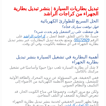
تبديل بطاريات السيارة | بنشر تبديل بطارية
الجهراء من كراجات الراشد
الحل السريع للطوارئ الكهربائية
فهل توقفت سيارتك فجأة؟
هل ضغطت على زر التشغيل ولم يحدث شيء؟
حسناً، فلا داعي للقلق، فقط اتصل بـ
كراجات الراشد
على
الرقم
55172929
، وتمتع بخدمة تبديل البطاريات عبر بنشر تبديل
بطارية الجهراء في أي منطقة بالكويت، وفي أي وقت.
أهمية البطارية في تشغيل السيارة بنشر تبديل
بطارية الجهراء
لا شك أن بطارية السيارة تلعب دورًا حيويًا وأساسيًا في تشغيل
مركبتك بالكامل.
ففي الحقيقة، هي المسؤولة عن تزويد المحرك بالطاقة الأولية
للتشغيل، وتشغيل جميع الأنظمة الكهربائية من الأضواء إلى
التكييف والنظام الصوتي.
ولكن مع مرور الوقت، وخصوصًا في مناخ الكويت الحار، قد
تتعرض البطارية للضعف أو التلف المفاجئ.
وهنا يظهر التميز الحقيقي لخدمة بنشر تبديل بطارية الجهراء
التابعة
لكراجات الراشد
، كحل سريع لا يستغرق وقتًا.