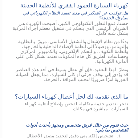
كهرباء السيارة العمود الفقري للأنظمة الحديثة
هل توقفت عن التفكير في مدى تعقيد النظام الكهربائي في
سيارتك الحديثة؟
حسناً، فمع التطور التكنولوجي الكبير، أصبحت الكهرباء هي
الشريان الرئيسي الذي يتحكم في تشغيل معظم أجزاء المركبة
بشكل شبه كامل.
بدءًا من نظام الإشعال والتشغيل الأساسي، مرورًا بالبطارية
والدينامو، ووصولاً إلى أنظمة الإضاءة الداخلية والخارجية،
وأنظمة التكييف، والتحكم الإلكتروني، والكمبيوتر المركزي
وحساسات الطريق كل هذه المكونات تعتمد بشكل كلي على
الدائرة الكهربائية.
ونظرًا لهذا التعقيد، فإن أي عطل بسيط في أحد هذه العناصر
قد يؤدي إلى توقف جزئي أو كلي للسيارة، مما يجعل الصيانة
الفورية أمرًا ضروريًا لتجنب المواقف الحرجة.
ما الذي نقدمه لك لحل أعطال كهرباء السيارات؟
نفخر بتقديم خدمة متكاملة لفحص وإصلاح أنظمة كهرباء
السيارات، مباشرة في مكانك.
حيث نقوم من خلال فريق متخصص ومجهز بأحدث أدوات
التشخيص بما يلي:
تشخيص إلكتروني دقيق لتحديد مصدر الأعطال
1.