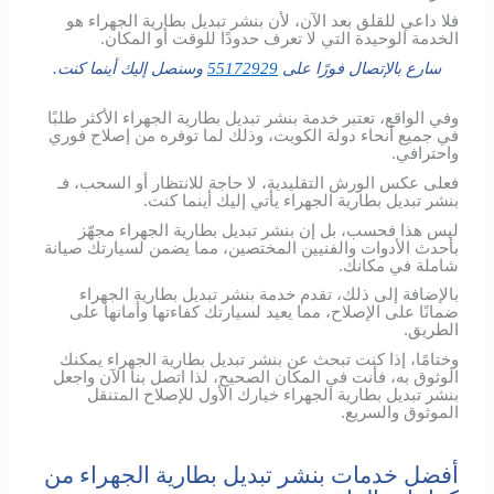
فلا داعي للقلق بعد الآن، لأن بنشر تبديل بطارية الجهراء هو
الخدمة الوحيدة التي لا تعرف حدودًا للوقت أو المكان.
سارع بالإتصال فورًا على
55172929
وسنصل إليك أينما كنت.
وفي الواقع، تعتبر خدمة بنشر تبديل بطارية الجهراء الأكثر طلبًا
في جميع أنحاء دولة الكويت، وذلك لما توفره من إصلاح فوري
واحترافي.
فعلى عكس الورش التقليدية، لا حاجة للانتظار أو السحب، فـ
بنشر تبديل بطارية الجهراء يأتي إليك أينما كنت.
ليس هذا فحسب، بل إن بنشر تبديل بطارية الجهراء مجهّز
بأحدث الأدوات والفنيين المختصين، مما يضمن لسيارتك صيانة
شاملة في مكانك.
بالإضافة إلى ذلك، تقدم خدمة بنشر تبديل بطارية الجهراء
ضمانًا على الإصلاح، مما يعيد لسيارتك كفاءتها وأمانها على
الطريق.
وختامًا، إذا كنت تبحث عن بنشر تبديل بطارية الجهراء يمكنك
الوثوق به، فأنت في المكان الصحيح، لذا اتصل بنا الآن واجعل
بنشر تبديل بطارية الجهراء خيارك الأول للإصلاح المتنقل
الموثوق والسريع.
أفضل خدمات بنشر تبديل بطارية الجهراء من