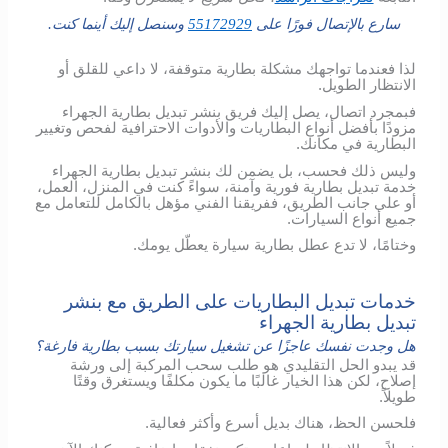
سارع بالإتصال فورًا على
55172929
وسنصل إليك أينما كنت.
لذا فعندما تواجهك مشكلة بطارية متوقفة، لا داعي للقلق أو
الانتظار الطويل.
فبمجرد اتصال، يصل إليك فريق بنشر تبديل بطارية الجهراء
مزودًا بأفضل أنواع البطاريات والأدوات الاحترافية لفحص وتغيير
البطارية في مكانك.
وليس ذلك فحسب، بل يضمن لك بنشر تبديل بطارية الجهراء
خدمة تبديل بطارية فورية وآمنة، سواءً كنت في المنزل، العمل،
أو على جانب الطريق، ففريقنا الفني مؤهل بالكامل للتعامل مع
جميع أنواع السيارات.
وختامًا، لا تدع عطل بطارية سيارة يعطّل يومك.
خدمات تبديل البطاريات على الطريق مع بنشر
تبديل بطارية الجهراء
هل وجدت نفسك عاجزًا عن تشغيل سيارتك بسبب بطارية فارغة؟
قد يبدو الحل التقليدي هو طلب سحب المركبة إلى ورشة
إصلاح، لكن هذا الخيار غالبًا ما يكون مكلفًا ويستغرق وقتًا
طويلاً.
فلحسن الحظ، هناك بديل أسرع وأكثر فعالية.