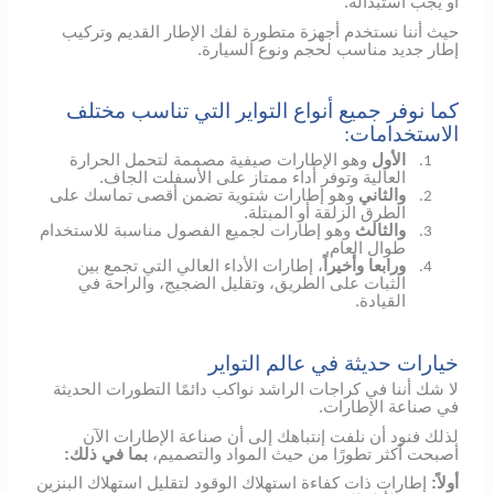
أو يجب استبداله.
حيث أننا نستخدم أجهزة متطورة لفك الإطار القديم وتركيب
إطار جديد مناسب لحجم ونوع السيارة.
كما نوفر جميع أنواع التواير التي تناسب مختلف
الاستخدامات:
الأول
وهو الإطارات صيفية مصممة لتحمل الحرارة
1.
العالية وتوفر أداء ممتاز على الأسفلت الجاف.
والثاني
وهو إطارات شتوية تضمن أقصى تماسك على
2.
الطرق الزلقة أو المبتلة.
والثالث
وهو إطارات لجميع الفصول مناسبة للاستخدام
3.
طوال العام.
ورابعا وأخيراً
، إطارات الأداء العالي التي تجمع بين
4.
الثبات على الطريق، وتقليل الضجيج، والراحة في
القيادة.
خيارات حديثة في عالم التواير
لا شك أننا في كراجات الراشد نواكب دائمًا التطورات الحديثة
في صناعة الإطارات.
لذلك فنود أن نلفت إنتباهك إلى أن صناعة الإطارات الآن
أصبحت أكثر تطورًا من حيث المواد والتصميم،
بما في ذلك:
أولاً:
إطارات ذات كفاءة استهلاك الوقود لتقليل استهلاك البنزين