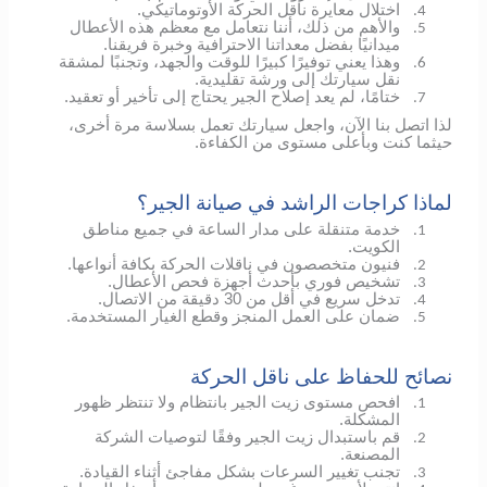
اختلال معايرة ناقل الحركة الأوتوماتيكي.
4.
والأهم من ذلك، أننا نتعامل مع معظم هذه الأعطال
5.
ميدانيًا بفضل معداتنا الاحترافية وخبرة فريقنا.
وهذا يعني توفيرًا كبيرًا للوقت والجهد، وتجنبًا لمشقة
6.
نقل سيارتك إلى ورشة تقليدية.
ختامًا، لم يعد إصلاح الجير يحتاج إلى تأخير أو تعقيد.
7.
لذا اتصل بنا الآن، واجعل سيارتك تعمل بسلاسة مرة أخرى،
حيثما كنت وبأعلى مستوى من الكفاءة.
لماذا كراجات الراشد في صيانة الجير؟
خدمة متنقلة على مدار الساعة في جميع مناطق
1.
الكويت.
فنيون متخصصون في ناقلات الحركة بكافة أنواعها.
2.
تشخيص فوري بأحدث أجهزة فحص الأعطال.
3.
تدخل سريع في أقل من 30 دقيقة من الاتصال.
4.
ضمان على العمل المنجز وقطع الغيار المستخدمة.
5.
نصائح للحفاظ على ناقل الحركة
افحص مستوى زيت الجير بانتظام ولا تنتظر ظهور
1.
المشكلة.
قم باستبدال زيت الجير وفقًا لتوصيات الشركة
2.
المصنعة.
تجنب تغيير السرعات بشكل مفاجئ أثناء القيادة.
3.