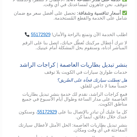
تتوقف
.
نحن
جاهزون
لمساعدتك
في
أي
وقت
.
أسعار
تنافسية
وشفافة
:
تحصل
على
أفضل
سعر
مع
ضمان
شامل
على
الخدمة
والقطع
المُستخدمة
.
اطلب
الخدمة
الآن
وتمتع
بالراحة
والأمان
!
55172929
لا تترك أعطال مركبتك تُعطّل حياتك، اتصل بنا على الرقم
المباشر أدناه، وسنقوم بحل المشكلة أمام عينيك.
بنشر تبديل بطاريات العاصمة | كراجات الراشد
خدمات طوارئ سيارات في الكويت بلا توقف
هل تعطلت سيارتك فجأة على الطريق؟
حسناُ معنا لا داعي للقلق.
فمع كراجات الراشد، نقدم لك خدمة بنشر تبديل بطاريات
العاصمة على مدار الساعة وطوال أيام الأسبوع في جميع
مناطق الكويت.
كل ما عليك أن تبادر بالإتصال بنا على
55172929
، وسنكون
عندك خلال دقائق، أينما كن.
بنشر تبديل بطاريات العاصمة: الحل الأمثل لأعطال سيارتك
المفاجئة في أي وقت ومكان.