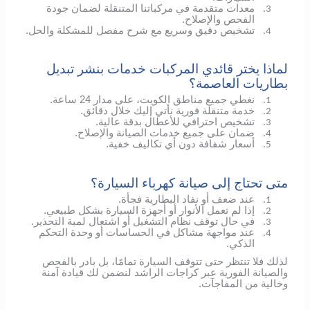
معدات متقدمة في مركباتنا المتنقلة لضمان جودة
3.
الفحص والإصلاح.
تشخيص دقيق وسريع مع شرح مفصل للمشكلة والحل.
4.
لماذا يختر قائدي المركبات خدمات بنشر تبديل
بطاريات العاصمة؟
نغطي جميع مناطق الكويت، على مدار 24 ساعة.
1.
خدمة متنقلة فورية نأتي إليك خلال دقائق.
2.
تشخيص احترافي للأعطال بدقة عالية.
3.
ضمان على جميع خدمات الصيانة والإصلاح.
4.
أسعار شفافة دون أي تكاليف خفية.
5.
متى تحتاج إلى صيانة كهرباء السيارة؟
عند ضعف أو نفاد البطارية فجأة.
1.
إذا لم تعمل الأنوار أو أجهزة السيارة بشكل طبيعي.
2.
في حال توقف نظام التشغيل أو اشتعال لمبة التحذير.
3.
عند مواجهة مشاكل في الحساسات أو وحدة التحكم
4.
الذكي.
لذلك فلا تنتظر حتى تتوقف السيارة تمامًا، بل بادر بالفحص
والصيانة الفورية عبر كراجات الراشد لنضمن لك قيادة آمنة
وخالية من المفاجآت.