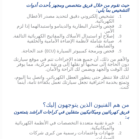
حيث نقوم من خلال فريق متخصص ومجهز بأحدث أدوات
التشخيص بما يلي:
تشخيص إلكتروني دقيق لتحديد مصدر الأعطال
1.
الكهربائية.
فحص واختبار البطارية والدينامو واستبدالهما إذا لزم
2.
الأمر.
إصلاح أو استبدال الأسلاك والمفاتيح الكهربائية التالفة.
3.
صيانة شاملة لأنظمة الإضاءة الأمامية والخلفية
4.
والضابطة.
فحص وبرمجة كمبيوتر السيارة (
) عند الحاجة.
ECU
5.
والأهم من ذلك، أن جميع هذه الإجراءات تتم في موقع سيارتك
دون الحاجة إلى سحبها أو نقلها إلى ورشة مركزية، مما يوفر
لك الوقت والجهد ويضمن لك الراحة والأمان.
لذلك فلا تنتظر حتى يتطور العطل الكهربائي.
واتصل بنا اليوم،
وتمتع بخدمة احترافية تجعل سيارتك تعمل بكفاءة تامة، أينما
كنت.
من هم الفنيون الذين يتوجهون إليك؟
فريق كهربائيين وميكانيكيين متنقلين في كراجات الراشد يتمتعون
بـ:
خبرة تقنية متعددة التخصصات في الأنظمة الكهربائية
1.
والميكانيكية.
شهادات واعتمادات رسمية من كبرى شركات
2.
السيارات.