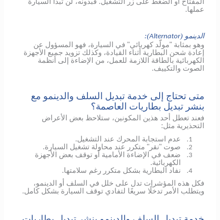
المفتاح أو الضغط على زر التشغيل. فبدونه، لن تبدأ السيارة
عملها.
الدينمو (
):
Alternator
وهو بمثابة "مولّد كهربائي" في السيارة، فهو المسؤول عن
إعادة شحن البطارية أثناء القيادة، وكذلك تزويد جميع الأجهزة
الكهربائية بالطاقة اللازمة للعمل، من الإضاءة إلى أنظمة
الصوت والتكييف.
متى تحتاج إلى خدمة تبديل السلف والدينمو مع
بنشر تبديل بطاريات العاصمة؟
فعند تعطل أحد هذين المكونين، ستلاحظ بعض الأعراض
التحذيرية مثل:
عدم استجابة المحرك عند التشغيل.
1.
صوت "نقر" متكرر عند محاولة تشغيل السيارة.
2.
ضعف في الإضاءة الأمامية أو توقف بعض الأجهزة
3.
الكهربائية.
نفاد البطارية بشكل متكرر رغم سلامتها.
4.
فكل هذه المؤشرات تدل على خلل في السلف أو الدينمو،
ويتطلب الأمر تدخلًا سريعًا لتفادي توقف السيارة بشكل كامل.
خدمة تبديل السلف والدينمو بنشر تبديل بطاريات