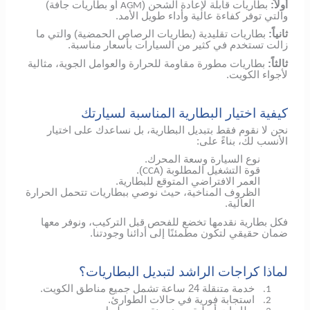
أولاً:
بطاريات قابلة لإعادة الشحن (
أو بطاريات جافة)
AGM
والتي توفر كفاءة عالية وأداء طويل الأمد.
ثانياً:
بطاريات تقليدية (بطاريات الرصاص الحمضية) والتي ما
زالت تستخدم في كثير من السيارات بأسعار مناسبة.
ثالثاً:
بطاريات مطورة مقاومة للحرارة والعوامل الجوية، مثالية
لأجواء الكويت.
كيفية اختيار البطارية المناسبة لسيارتك
نحن لا نقوم فقط بتبديل البطارية، بل نساعدك على اختيار
الأنسب لك، بناءً على:
نوع السيارة وسعة المحرك.
قوة التشغيل المطلوبة (
).
CCA
العمر الافتراضي المتوقع للبطارية.
الظروف المناخية، حيث نوصي ببطاريات تتحمل الحرارة
العالية.
فكل بطارية نقدمها تخضع للفحص قبل التركيب، ونوفر معها
ضمان حقيقي لتكون مطمئنًا إلى أدائنا وجودتنا.
لماذا كراجات الراشد لتبديل البطاريات؟
خدمة متنقلة 24 ساعة تشمل جميع مناطق الكويت.
1.
استجابة فورية في حالات الطوارئ.
2.