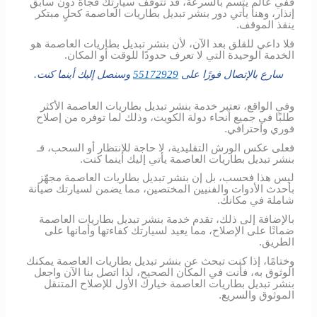
ففي عالم يتسم بالسرعة، قد تتوقف سيارتك فجأة دون سابق
إنذار، وهنا يأتي دور بنشر تبديل بطاريات العاصمة كحلٍ مبتكر
ينقذ الموقف.
فلا داعي للقلق بعد الآن، لأن بنشر تبديل بطاريات العاصمة هو
الخدمة الوحيدة التي لا تعرف حدودًا للوقت أو المكان.
سارع بالإتصال فورًا على
55172929
وسنصل إليك أينما كنت.
وفي الواقع، تعتبر خدمة بنشر تبديل بطاريات العاصمة الأكثر
طلبًا في جميع أنحاء دولة الكويت، وذلك لما توفره من إصلاح
فوري واحترافي.
فعلى عكس الورش التقليدية، لا حاجة للانتظار أو السحب، فـ
بنشر تبديل بطاريات العاصمة يأتي إليك أينما كنت.
ليس هذا فحسب، بل إن بنشر تبديل بطاريات العاصمة مجهّز
بأحدث الأدوات والفنيين المختصين، مما يضمن لسيارتك صيانة
شاملة في مكانك.
بالإضافة إلى ذلك، تقدم خدمة بنشر تبديل بطاريات العاصمة
ضمانًا على الإصلاح، مما يعيد لسيارتك كفاءتها وأمانها على
الطريق.
وختامًا، إذا كنت تبحث عن بنشر تبديل بطاريات العاصمة يمكنك
الوثوق به، فأنت في المكان الصحيح، لذا اتصل بنا الآن واجعل
بنشر تبديل بطاريات العاصمة خيارك الأول للإصلاح المتنقل
الموثوق والسريع.