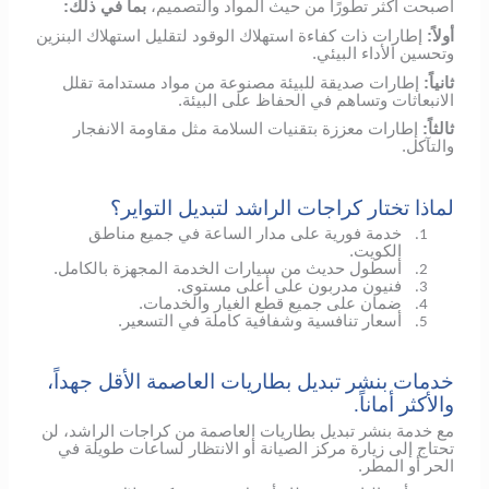
أصبحت أكثر تطورًا من حيث المواد والتصميم،
بما في ذلك:
أولاً:
إطارات ذات كفاءة استهلاك الوقود لتقليل استهلاك البنزين
وتحسين الأداء البيئي.
ثانياً:
إطارات صديقة للبيئة مصنوعة من مواد مستدامة تقلل
الانبعاثات وتساهم في الحفاظ على البيئة.
ثالثاً:
إطارات معززة بتقنيات السلامة مثل مقاومة الانفجار
والتآكل.
لماذا تختار كراجات الراشد لتبديل التواير؟
خدمة فورية على مدار الساعة في جميع مناطق
1.
الكويت.
أسطول حديث من سيارات الخدمة المجهزة بالكامل.
2.
فنيون مدربون على أعلى مستوى.
3.
ضمان على جميع قطع الغيار والخدمات.
4.
أسعار تنافسية وشفافية كاملة في التسعير.
5.
خدمات بنشر تبديل بطاريات العاصمة الأقل جهداً،
والأكثر أماناً.
مع خدمة بنشر تبديل بطاريات العاصمة من كراجات الراشد، لن
تحتاج إلى زيارة مركز الصيانة أو الانتظار لساعات طويلة في
الحر أو المطر.