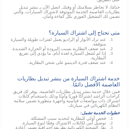
ختامًا، لا تخاطر بسلامتك أو وقتك. اتصل الآن بـ بنشر تبديل
بطاريات العاصمة الخدمة الموثوقة لاشتراك السيارات، والتي
تضمن لك التشغيل الفوري بكل كفاءة وأمان.
متى تحتاج إلى اشتراك السيارة؟
عند ترك الأنوار أو الراديو يعمل لفترات طويلة والسيارة
1.
متوقفة.
عند ضعف البطارية بسبب البرودة أو الحرارة الشديدة.
2.
إذا لم تُشغل السيارة لعدة أيام، ما يؤدي إلى تفريغ
3.
البطارية.
عند ضعف قدرة الدينمو على شحن البطارية.
4.
خدمة اشتراك السيارة من بنشر تبديل بطاريات
العاصمة الأفضل دائمًا.
فمن خلال خدمة بنشر تبديل بطاريات العاصمة، يوفر لك فريق
كراجات الراشد اشتراكًا فوريًا وآمنًا وذلك باستخدام كابلات
اشتراك ذات مواصفات قياسية وأجهزة متطورة تضمن سلامة
النظام الكهربائي في سيارتك.
خطوات الخدمة تشمل:
فحص أولي للبطارية لتحديد سبب المشكلة.
1.
توصيل آمن لكابلات الاشتراك وفقًا لنوع السيارة.
2.
نقل الشحنة الكهربائية بطريقة احترافية تضمن إعادة
3.