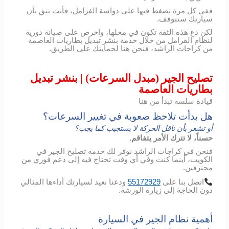
ففي كل مرة تضغط فيها على دواسة الفرامل، فأنت تثق بأن
سيارتك ستتوقف.
لكن دع هذه الثقة تكون في محلها، واحرص على صيانة دورية
لنظام الفرامل من خلال خدمة بنشر تبديل بطاريات العاصمة
من كراجات الراشد، فنحن هنا لحمايتك على الطريق.
تصليح الجير (مبدل السرعات) | بنشر تبديل
بطاريات العاصمة
قيادة سلسة تبدأ من هنا
هل بدأت تلاحظ صعوبة في تغيير السرعات؟
أو تشعر بأن ناقل الحركة لا يستجيب كما يجب؟
حسناً، لا تترك الأمر يتفاقم.
فنحن في كراجات الراشد نوفر لك خدمة تصليح الجير في
الكويت، أينما كنت وفي أي وقت تحتاج فيه إلى دعم فوري من
محترفين.
اتصل
بنا
على
55172929
ودعنا
نعيد
لسيارتك
أداءها
المثالي
دون
الحاجة
إلى
زيارة
الورشة
.
أهمية نظام الجير في السيارة