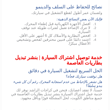
نصائح للحفاظ على السلف والدينمو
ولضمان عمر أطول لقطع التشغيل في سيارتك.
فإليك الآن بعض النصائح الذهبية:
افصل الأجهزة الكهربائية قبل إطفاء المحرك.
1.
لا تترك الإضاءة تعمل لفترات طويلة عند توقف
2.
السيارة.
افحص البطارية والأسلاك كل 6 أشهر على الأقل.
3.
اعتمد دائمًا على فنيين محترفين لفحص وتشخيص
4.
الأعطال مبكرًا.
خدمة توصيل اشتراك السيارة | بنشر تبديل
بطاريات العاصمة
الحل السريع لتشغيل السيارة في دقائق
هل توقفت سيارتك فجأة؟
هل تشعر بالإحباط من عدم استجابة المحرك رغم أن كل شيء
يبدو سليمًا؟
حسناُ، لا تفقد أعصابك، فنحن في كراجات الراشد نوفر لك
خدمة عمل اشتراك السيارة بنشر تبديل بطاريات العاصمة في
جميع مناطق الكويت، لحل المشكلة فورًا وبأقل مجهود.