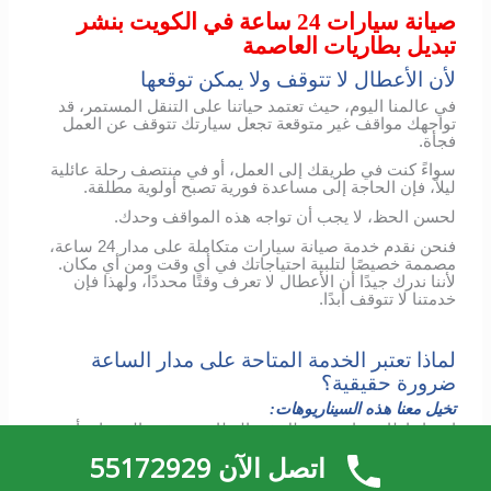
صيانة سيارات 24 ساعة في الكويت بنشر
تبديل بطاريات العاصمة
لأن الأعطال لا تتوقف ولا يمكن توقعها
في عالمنا اليوم، حيث تعتمد حياتنا على التنقل المستمر، قد
تواجهك مواقف غير متوقعة تجعل سيارتك تتوقف عن العمل
فجأة.
سواءً كنت في طريقك إلى العمل، أو في منتصف رحلة عائلية
ليلاً، فإن الحاجة إلى مساعدة فورية تصبح أولوية مطلقة.
لحسن الحظ، لا يجب أن تواجه هذه المواقف وحدك.
فنحن نقدم خدمة صيانة سيارات متكاملة على مدار 24 ساعة،
مصممة خصيصًا لتلبية احتياجاتك في أي وقت ومن أي مكان.
لأننا ندرك جيدًا أن الأعطال لا تعرف وقتًا محددًا، ولهذا فإن
خدمتنا لا تتوقف أبدًا.
لماذا تعتبر الخدمة المتاحة على مدار الساعة
ضرورة حقيقية؟
تخيل معنا هذه السيناريوهات:
انفجار إطار مفاجئ، تعطل في البطارية، توقف المحرك، أو
حتى عطل كهربائي غير متوقع.
اتصل الآن 55172929
ففي مثل هذه الحالات، يصبح الوقت عاملاً حاسمًا للسلامة