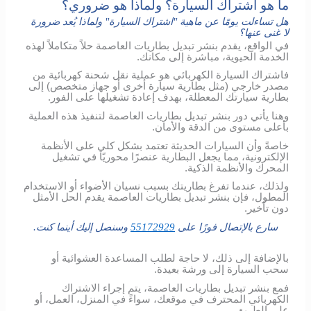
ما هو اشتراك السيارة؟ ولماذا هو ضروري؟
هل تساءلت يومًا عن ماهية "اشتراك السيارة" ولماذا يُعد ضرورة
لا غنى عنها؟
في الواقع، يقدم بنشر تبديل بطاريات العاصمة حلاً متكاملاً لهذه
الخدمة الحيوية، مباشرة إلى مكانك.
فاشتراك السيارة الكهربائي هو عملية نقل شحنة كهربائية من
مصدر خارجي (مثل بطارية سيارة أخرى أو جهاز متخصص) إلى
بطارية سيارتك المعطلة، بهدف إعادة تشغيلها على الفور.
وهنا يأتي دور بنشر تبديل بطاريات العاصمة لتنفيذ هذه العملية
بأعلى مستوى من الدقة والأمان.
خاصةً وأن السيارات الحديثة تعتمد بشكل كلي على الأنظمة
الإلكترونية، مما يجعل البطارية عنصرًا محوريًا في تشغيل
المحرك والأنظمة الذكية.
ولذلك، عندما تفرغ بطاريتك بسبب نسيان الأضواء أو الاستخدام
المطول، فإن بنشر تبديل بطاريات العاصمة يقدم الحل الأمثل
دون تأخير.
سارع بالإتصال فورًا على
55172929
وسنصل إليك أينما كنت.
بالإضافة إلى ذلك، لا حاجة لطلب المساعدة العشوائية أو
سحب السيارة إلى ورشة بعيدة.
فمع بنشر تبديل بطاريات العاصمة، يتم إجراء الاشتراك
الكهربائي المحترف في موقعك، سواءً في المنزل، العمل، أو
على الطريق.