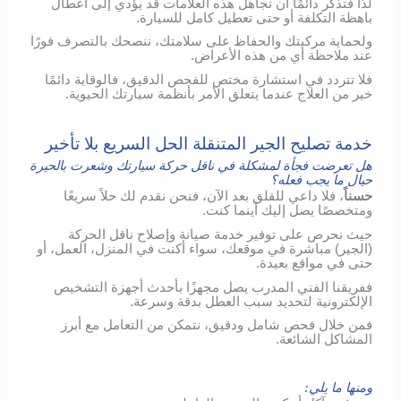
لذا فتذكر دائمًا أن تجاهل هذه العلامات قد يؤدي إلى أعطال
باهظة التكلفة أو حتى تعطيل كامل للسيارة.
ولحماية مركبتك والحفاظ على سلامتك، ننصحك بالتصرف فورًا
عند ملاحظة أي من هذه الأعراض.
فلا تتردد في استشارة مختص للفحص الدقيق، فالوقاية دائمًا
خير من العلاج عندما يتعلق الأمر بأنظمة سيارتك الحيوية.
خدمة تصليح الجير المتنقلة الحل السريع بلا تأخير
هل تعرضت فجأة لمشكلة في ناقل حركة سيارتك وشعرت بالحيرة
حيال ما يجب فعله؟
حسناً
، فلا داعي للقلق بعد الآن، فنحن نقدم لك حلاً سريعًا
ومتخصصًا يصل إليك أينما كنت.
حيث نحرص على توفير خدمة صيانة وإصلاح ناقل الحركة
(الجير) مباشرة في موقعك، سواء أكنت في المنزل، العمل، أو
حتى في مواقع بعيدة.
ففريقنا الفني المدرب يصل مجهزًا بأحدث أجهزة التشخيص
الإلكترونية لتحديد سبب العطل بدقة وسرعة.
فمن خلال فحص شامل ودقيق، نتمكن من التعامل مع أبرز
المشاكل الشائعة.
ومنها ما يلي: