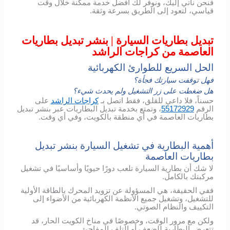
فنحن نأتي إليك، ونوفر لك أفضل خدمة ممكنة خلال وقت
قياسي، لتعود إلى الطريق بسرعة وثقة.
تبديل بطاريات السيارة | بنشر تبديل بطاريات
العاصمة من كراجات الراشد
الحل السريع للطوارئ الكهربائية
فهل توقفت سيارتك فجأة؟
هل ضغطت على زر التشغيل ولم يحدث شيء؟
حسناً، فلا داعي للقلق، فقط اتصل بـ
كراجات الراشد
على
الرقم
55172929
، وتمتع بخدمة تبديل البطاريات عبر بنشر تبديل
بطاريات العاصمة في أي منطقة بالكويت، وفي أي وقت.
أهمية البطارية في تشغيل السيارة بنشر تبديل
بطاريات العاصمة
لا شك أن بطارية السيارة تلعب دورًا حيويًا وأساسيًا في تشغيل
مركبتك بالكامل.
ففي الحقيقة، هي المسؤولة عن تزويد المحرك بالطاقة الأولية
للتشغيل، وتشغيل جميع الأنظمة الكهربائية من الأضواء إلى
التكييف والنظام الصوتي.
ولكن مع مرور الوقت، وخصوصًا في مناخ الكويت الحار، قد
تتعرض البطارية للضعف أو التلف المفاجئ.