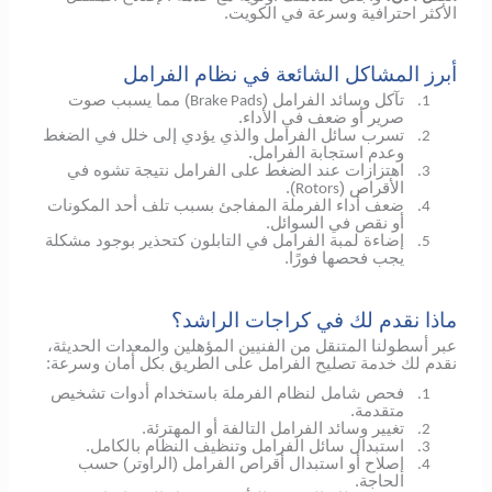
الأكثر احترافية وسرعة في الكويت.
أبرز المشاكل الشائعة في نظام الفرامل
تآكل وسائد الفرامل (
) مما يسبب صوت
Brake Pads
1.
صرير أو ضعف في الأداء.
تسرب سائل الفرامل والذي يؤدي إلى خلل في الضغط
2.
وعدم استجابة الفرامل.
اهتزازات عند الضغط على الفرامل نتيجة تشوه في
3.
الأقراص (
).
Rotors
ضعف أداء الفرملة المفاجئ بسبب تلف أحد المكونات
4.
أو نقص في السوائل.
إضاءة لمبة الفرامل في التابلون كتحذير بوجود مشكلة
5.
يجب فحصها فورًا.
ماذا نقدم لك في كراجات الراشد؟
عبر أسطولنا المتنقل من الفنيين المؤهلين والمعدات الحديثة،
نقدم لك خدمة تصليح الفرامل على الطريق بكل أمان وسرعة:
فحص شامل لنظام الفرملة باستخدام أدوات تشخيص
1.
متقدمة.
تغيير وسائد الفرامل التالفة أو المهترئة.
2.
استبدال سائل الفرامل وتنظيف النظام بالكامل.
3.
إصلاح أو استبدال أقراص الفرامل (الراوتر) حسب
4.
الحاجة.