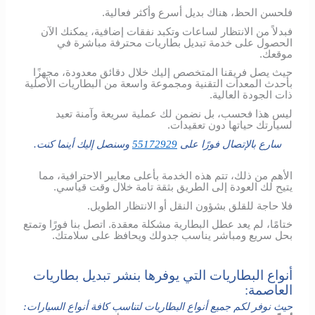
فلحسن الحظ، هناك بديل أسرع وأكثر فعالية.
فبدلاً من الانتظار لساعات وتكبد نفقات إضافية، يمكنك الآن
الحصول على خدمة تبديل بطاريات محترفة مباشرة في
موقعك.
حيث يصل فريقنا المتخصص إليك خلال دقائق معدودة، مجهزًا
بأحدث المعدات التقنية ومجموعة واسعة من البطاريات الأصلية
ذات الجودة العالية.
ليس هذا فحسب، بل نضمن لك عملية سريعة وآمنة تعيد
لسيارتك حياتها دون تعقيدات.
سارع بالإتصال فورًا على
55172929
وسنصل إليك أينما كنت.
الأهم من ذلك، تتم هذه الخدمة بأعلى معايير الاحترافية، مما
يتيح لك العودة إلى الطريق بثقة تامة خلال وقت قياسي.
فلا حاجة للقلق بشؤون النقل أو الانتظار الطويل.
ختامًا، لم يعد عطل البطارية مشكلة معقدة. اتصل بنا فورًا وتمتع
بحل سريع ومباشر يناسب جدولك ويحافظ على سلامتك.
أنواع البطاريات التي يوفرها بنشر تبديل بطاريات
العاصمة:
حيث نوفر لكم جميع أنواع البطاريات لتناسب كافة أنواع السيارات: