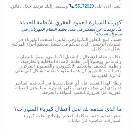
اتصل
الآن
على
55172929
وسيصل
إليك
فريقنا
خلال
دقائق
.
كهرباء السيارة العمود الفقري للأنظمة الحديثة
هل توقفت عن التفكير في مدى تعقيد النظام الكهربائي في
سيارتك الحديثة؟
حسناً، فمع التطور التكنولوجي الكبير، أصبحت الكهرباء هي
الشريان الرئيسي الذي يتحكم في تشغيل معظم أجزاء المركبة
بشكل شبه كامل.
بدءًا من نظام الإشعال والتشغيل الأساسي، مرورًا بالبطارية
والدينامو، ووصولاً إلى أنظمة الإضاءة الداخلية والخارجية،
وأنظمة التكييف، والتحكم الإلكتروني، والكمبيوتر المركزي
وحساسات الطريق كل هذه المكونات تعتمد بشكل كلي على
الدائرة الكهربائية.
ونظرًا لهذا التعقيد، فإن أي عطل بسيط في أحد هذه العناصر
قد يؤدي إلى توقف جزئي أو كلي للسيارة، مما يجعل الصيانة
الفورية أمرًا ضروريًا لتجنب المواقف الحرجة.
ما الذي نقدمه لك لحل أعطال كهرباء السيارات؟
نفخر بتقديم خدمة متكاملة لفحص وإصلاح أنظمة كهرباء
السيارات، مباشرة في مكانك.