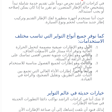
في كراجات الراشد نحرص دوماً على تقديم خدمة شاملة تبدأ
بتشخيص حالة الإطار المتضرر، ثم نقرر ما إذا كان يمكن إصلاحه
أو يجب استبداله.
حيث أننا نستخدم أجهزة متطورة لفك الإطار القديم وتركيب
إطار جديد مناسب لحجم ونوع السيارة.
كما نوفر جميع أنواع التواير التي تناسب مختلف
الاستخدامات:
الأول
وهو الإطارات صيفية مصممة لتحمل الحرارة
1.
العالية وتوفر أداء ممتاز على الأسفلت الجاف.
والثاني
وهو إطارات شتوية تضمن أقصى تماسك على
2.
الطرق الزلقة أو المبتلة.
والثالث
وهو إطارات لجميع الفصول مناسبة للاستخدام
3.
طوال العام.
ورابعا وأخيراً
، إطارات الأداء العالي التي تجمع بين
4.
الثبات على الطريق، وتقليل الضجيج، والراحة في
القيادة.
خيارات حديثة في عالم التواير
لا شك أننا في كراجات الراشد نواكب دائمًا التطورات الحديثة
في صناعة الإطارات.
لذلك فنود أن نلفت إنتباهك إلى أن صناعة الإطارات الآن