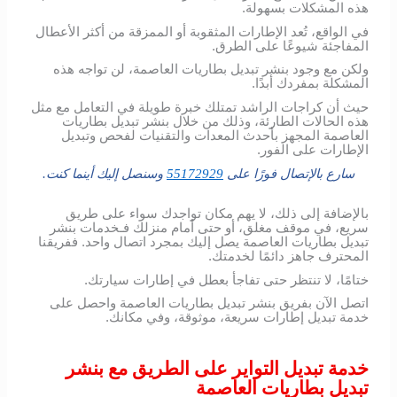
هذه المشكلات بسهولة.
في الواقع، تُعد الإطارات المثقوبة أو الممزقة من أكثر الأعطال
المفاجئة شيوعًا على الطرق.
ولكن مع وجود بنشر تبديل بطاريات العاصمة، لن تواجه هذه
المشكلة بمفردك أبدًا.
حيث أن كراجات الراشد تمتلك خبرة طويلة في التعامل مع مثل
هذه الحالات الطارئة، وذلك من خلال بنشر تبديل بطاريات
العاصمة المجهز بأحدث المعدات والتقنيات لفحص وتبديل
الإطارات على الفور.
سارع بالإتصال فورًا على
55172929
وسنصل إليك أينما كنت.
بالإضافة إلى ذلك، لا يهم مكان تواجدك سواء على طريق
سريع، في موقف مغلق، أو حتى أمام منزلك فـخدمات بنشر
تبديل بطاريات العاصمة يصل إليك بمجرد اتصال واحد. ففريقنا
المحترف جاهز دائمًا لخدمتك.
ختامًا، لا تنتظر حتى تفاجأ بعطل في إطارات سيارتك.
اتصل الآن بفريق بنشر تبديل بطاريات العاصمة واحصل على
خدمة تبديل إطارات سريعة، موثوقة، وفي مكانك.
خدمة تبديل التواير على الطريق مع بنشر
تبديل بطاريات العاصمة