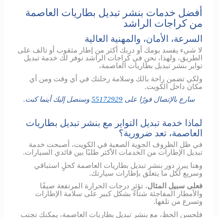
أفضل خدمات بنشر تبديل بطاريات العاصمة
من كراجات الراشد
السرعة، الأمان، والمهنية العالية
لا شيء يفسد يومك أو دربك أكثر من إطار مثقوب أو تالف على
الطريق، ولهذا، نحن في كراجات الراشد نوفر لك خدمة تبديل
تواير بنشر تبديل بطاريات العاصمة،
ولكي تضمن راحة بالك وسلامة رحلتك في أي وقت ومن أي
مكان داخل الكويت.
سارع بالإتصال فورًا على
55172929
وسنصل إليك أينما كنت.
لماذا خدمة تبديل التواير مع بنشر تبديل بطاريات
العاصمة، تعد ضرورية؟
في ظل الظروف الجوية الصعبة في الكويت، أصبحت خدمة
تبديل الإطارات من الخدمات الأكثر طلبًا بين قائدي السيارات.
وهنا يبرز دور بنشر تبديل بطاريات العاصمة كحلٍ استباقي
وسريع لكل ما يتعلق بإطارات سيارتك.
فعلى سبيل المثال
، تؤثر درجات الحرارة المرتفعة صيفًا
والأمطار المفاجئة شتاءً بشكل كبير على سلامة الإطارات
وتسرع من تلفها.
فلحسن الحظ، مع بنشر تبديل بطاريات العاصمة، يمكنك تجنب