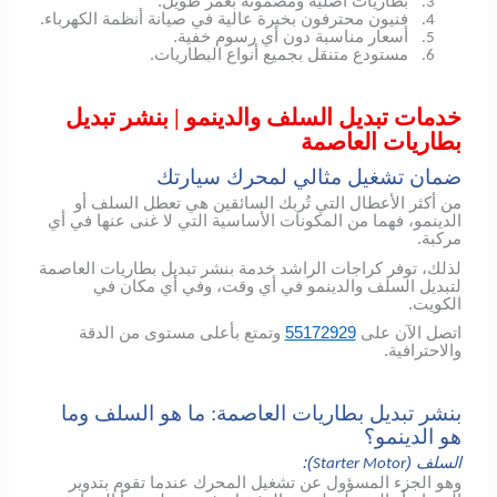
بطاريات أصلية ومضمونة بعمر طويل.
3.
فنيون محترفون بخبرة عالية في صيانة أنظمة الكهرباء.
4.
أسعار مناسبة دون أي رسوم خفية.
5.
مستودع متنقل بجميع أنواع البطاريات.
6.
خدمات تبديل السلف والدينمو | بنشر تبديل
بطاريات العاصمة
ضمان تشغيل مثالي لمحرك سيارتك
من أكثر الأعطال التي تُربك السائقين هي تعطل السلف أو
الدينمو، فهما من المكونات الأساسية التي لا غنى عنها في أي
مركبة.
لذلك، توفر كراجات الراشد خدمة بنشر تبديل بطاريات العاصمة
لتبديل السلف والدينمو في أي وقت، وفي أي مكان في
الكويت.
اتصل الآن على
55172929
وتمتع بأعلى مستوى من الدقة
والاحترافية.
بنشر تبديل بطاريات العاصمة: ما هو السلف وما
هو الدينمو؟
السلف (
):
Starter Motor
وهو الجزء المسؤول عن تشغيل المحرك عندما تقوم بتدوير