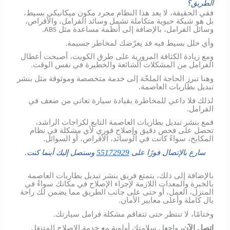
الطريق؟
ففي الحقيقة، لا يعد هذا النظام مجرد مكون ميكانيكي بسيط،
بل هو شبكة حيوية متكاملة تشمل وسائد الفرامل، والأقراص،
وسائل الفرامل، بالإضافة إلى أنظمة مساعدة مثل
.
ABS
وأي خلل بسيط فيه قد يعرّضك لمخاطر جسيمة.
ومع زيادة الكثافة المرورية على طرق الكويت، أصبحت أعطال
الفرامل من المشكلات الشائعة والخطيرة في نفس الوقت.
وهنا تبرز الحاجة الملحّة إلى خدمة متخصصة وموثوقة مثل بنشر
تبديل بطاريات العاصمة.
لذلك فلا داعي للمخاطرة بقيادة سيارة تعاني من ضعف في
الفرامل.
فمع بنشر تبديل بطاريات العاصمة التابع لكراجات الراشد،
تحصل على فحص دقيق وإصلاح فوري لأي مشكلة في نظام
المكابح، سواءً كانت في الوسائد، الأقراص، أو السوائل.
سارع بالإتصال فورًا على
55172929
وسنصل إليك أينما كنت.
بالإضافة إلى ذلك، يتمتع فريق بنشر تبديل بطاريات العاصمة
بالخبرة والمعدات اللازمة لإجراء الإصلاح في مكانك سواءً في
المنزل، العمل، أو حتى على جانب الطريق مما يضمن لك راحة
بال كاملة وأعلى معايير الأمان.
وختامًا، لا تنتظر حتى تتفاقم مشكلة فرامل سيارتك.
اتصل الآن،
واجعل سلامتك أولوية مع خدمة الإصلاح المتنقل