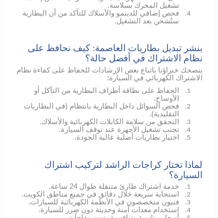
تشغيل المحرك بسلاسة.
فحص إضافي
للدينمو
والأسلاك للتأكد من أن البطارية
4.
ستُشحن بعد التشغيل.
بنشر تبديل بطاريات العاصمة: كيف نحافظ على
نظام الاشتراك في أفضل حالة؟
ينصحك خبراؤنا باتباع بعض الإرشادات للحفاظ على كفاءة نظام
الاشتراك الكهربائي في السيارة:
الحفاظ على نظافة أطراف البطارية من التآكل أو
1.
الأوساخ.
فحص السوائل داخل البطارية بانتظام (في البطاريات
2.
التقليدية).
التحقق من سلامة الكابلات الكهربائية والأسلاك.
3.
تجنب تشغيل الأجهزة عند توقف السيارة.
4.
اختيار بطاريات أصلية عالية الجودة.
5.
لماذا تختار كراجات الراشد لتركيب اشتراك
السيارة؟
خدمة اشتراك طارئ متنقلة طوال 24 ساعة.
1.
استجابة سريعة خلال دقائق في جميع مناطق الكويت.
2.
فنيون متخصصون في الأنظمة الكهربائية للسيارات.
3.
استخدام معدات آمنة وحديثة دون ضرر للسيارة.
4.
أسعار مناسبة وتنافسية بدون مفاجآت.