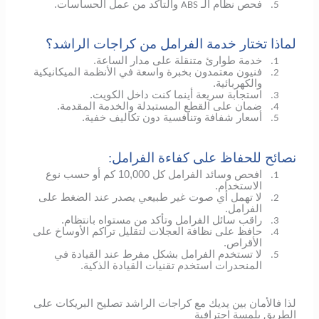
فحص نظام الـ
والتأكد من عمل الحساسات.
ABS
5.
لماذا تختار خدمة الفرامل من كراجات الراشد؟
خدمة طوارئ متنقلة على مدار الساعة.
1.
فنيون معتمدون بخبرة واسعة في الأنظمة الميكانيكية
2.
والكهربائية.
استجابة سريعة أينما كنت داخل الكويت.
3.
ضمان على القطع المستبدلة والخدمة المقدمة.
4.
أسعار شفافة وتنافسية دون تكاليف خفية.
5.
نصائح للحفاظ على كفاءة الفرامل:
افحص وسائد الفرامل كل 10,000 كم أو حسب نوع
1.
الاستخدام.
لا تهمل أي صوت غير طبيعي يصدر عند الضغط على
2.
الفرامل.
راقب سائل الفرامل وتأكد من مستواه بانتظام.
3.
حافظ على نظافة العجلات لتقليل تراكم الأوساخ على
4.
الأقراص.
لا تستخدم الفرامل بشكل مفرط عند القيادة في
5.
المنحدرات استخدم تقنيات القيادة الذكية.
لذا فالأمان بين يديك مع كراجات الراشد تصليح البريكات على
الطريق بلمسة احترافية