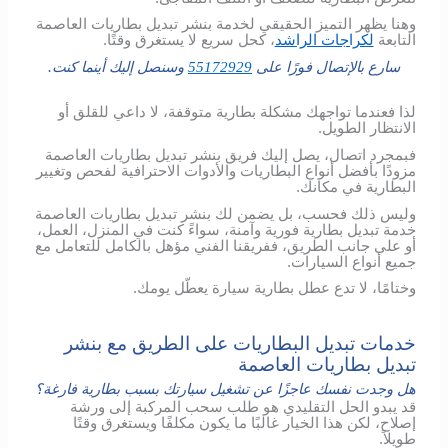
وهنا يظهر التميز الحقيقي لخدمة بنشر تبديل بطاريات العاصمة
التابعة
لكراجات الراشد
، كحل سريع لا يستغرق وقتًا.
سارع بالإتصال فورًا على
55172929
وسنصل إليك أينما كنت.
لذا فعندما تواجهك مشكلة بطارية متوقفة، لا داعي للقلق أو
الانتظار الطويل.
فبمجرد اتصال، يصل إليك فريق بنشر تبديل بطاريات العاصمة
مزودًا بأفضل أنواع البطاريات والأدوات الاحترافية لفحص وتغيير
البطارية في مكانك.
وليس ذلك فحسب، بل يضمن لك بنشر تبديل بطاريات العاصمة
خدمة تبديل بطارية فورية وآمنة، سواءً كنت في المنزل، العمل،
أو على جانب الطريق، ففريقنا الفني مؤهل بالكامل للتعامل مع
جميع أنواع السيارات.
وختامًا، لا تدع عطل بطارية سيارة يعطّل يومك.
خدمات تبديل البطاريات على الطريق مع بنشر
تبديل بطاريات العاصمة
هل وجدت نفسك عاجزًا عن تشغيل سيارتك بسبب بطارية فارغة؟
قد يبدو الحل التقليدي هو طلب سحب المركبة إلى ورشة
إصلاح، لكن هذا الخيار غالبًا ما يكون مكلفًا ويستغرق وقتًا
طويلاً.