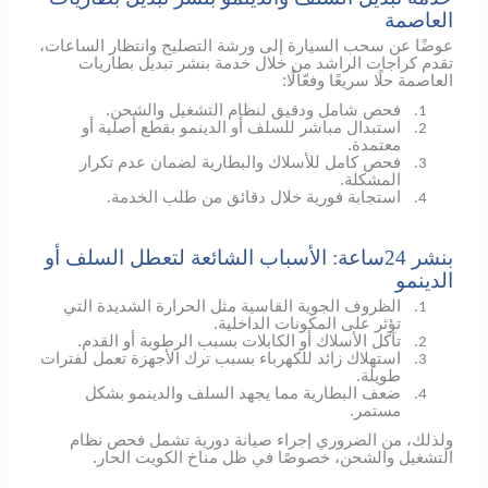
العاصمة
عوضًا عن سحب السيارة إلى ورشة التصليح وانتظار الساعات،
تقدم كراجات الراشد من خلال خدمة بنشر تبديل بطاريات
العاصمة حلًا سريعًا وفعّالًا:
فحص شامل ودقيق لنظام التشغيل والشحن.
1.
استبدال مباشر للسلف أو الدينمو بقطع أصلية أو
2.
معتمدة.
فحص كامل للأسلاك والبطارية لضمان عدم تكرار
3.
المشكلة.
استجابة فورية خلال دقائق من طلب الخدمة.
4.
بنشر 24ساعة: الأسباب الشائعة لتعطل السلف أو
الدينمو
الظروف الجوية القاسية مثل الحرارة الشديدة التي
1.
تؤثر على المكونات الداخلية.
تآكل الأسلاك أو الكابلات بسبب الرطوبة أو القدم.
2.
استهلاك زائد للكهرباء بسبب ترك الأجهزة تعمل لفترات
3.
طويلة.
ضعف البطارية مما يجهد السلف والدينمو بشكل
4.
مستمر.
ولذلك، من الضروري إجراء صيانة دورية تشمل فحص نظام
التشغيل والشحن، خصوصًا في ظل مناخ الكويت الحار.