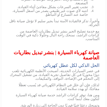
المصنعة.
تجنب تغيير السرعات بشكل مفاجئ أثناء القيادة.
3.
انتبه لأي صوت غير طبيعي يصدر من أسفل السيارة،
4.
خاصة عند التسارع أو التباطؤ.
وأخيراً، تذكر فالقيادة الآمنة تبدأ بجير سليم لا تؤجل صيانة ناقل
الحركة.
مع خدمة تصليح الجير بنشر تبديل بطاريات العاصمة من
كراجات الراشد، نمنحك راحة البال وحلولًا ذكية في الوقت
المناسب.
صيانة كهرباء السيارة | بنشر تبديل بطاريات
العاصمة
الحل الذكي لكل عطل كهربائي
في عصر السيارات الحديثة، أصبحت الأنظمة الكهربائية تلعب
دورًا محوريًا في كل تفاصيل تجربة القيادة، من تشغيل المحرك
إلى التحكم في الإضاءة، النوافذ، والمكيفات.
لذلك، فإن أي خلل في النظام الكهربائي قد يُسبب تعطلًا
مفاجئًا، أو يهدد سلامة القيادة.
ومن هنا، توفر كراجات الراشد خدمة صيانة كهرباء السيارة
لتكون معك أينما كنت.
وتمنحك دعمًا فنيًا فوريًا دون الحاجة إلى زيارة الورشة.