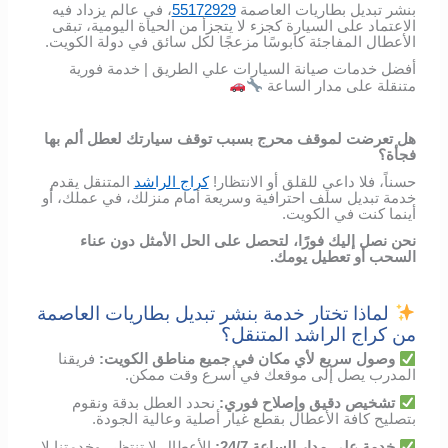
بنشر تبديل بطاريات العاصمة
55172929
، في عالم يزداد فيه
الاعتماد على السيارة كجزء لا يتجزأ من الحياة اليومية، تبقى
الأعطال المفاجئة كابوسًا مزعجًا لكل سائق في دولة الكويت.
أفضل خدمات صيانة السيارات علي الطريق | خدمة فورية
متنقلة على مدار الساعة
هل تعرضت لموقف محرج بسبب توقف سيارتك لعطل ألم بها
فجأة؟
حسناً، فلا داعي للقلق أو الانتظار!
كراج الراشد
المتنقل يقدم
خدمة تبديل سلف احترافية وسريعة أمام منزلك، في عملك، أو
أينما كنت في الكويت.
نحن نصل إليك فورًا، لتحصل على الحل الأمثل دون عناء
السحب أو تعطيل يومك.
لماذا تختار خدمة بنشر تبديل بطاريات العاصمة
من كراج الراشد المتنقل؟
وصول
سريع
لأي
مكان
في
جميع مناطق الكويت
:
فريقنا
المدرب
يصل
إلى
موقعك
في
أسرع
وقت
ممكن
.
تشخيص
دقيق
وإصلاح
فوري
:
نحدد
العطل
بدقة
ونقوم
بتصليح
كافة الأعطال
بقطع
غيار
أصلية
وعالية
الجودة
.
خدمة
على
مدار
الساعة
24/7:
الأعطال
لا
تنتظر،
وخدمتنا
لا