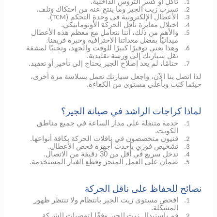
تآكل أو كسر التروس الداخلية.
1.
تسرب زيت الجير وما ينتج عنه من احتكاك وتلف.
2.
الأعطال الإلكترونية في وحدة التحكم (
).
TCM
3.
اختلال معايرة ناقل الحركة الأوتوماتيكي.
4.
والأهم من ذلك، أننا نتعامل مع معظم هذه الأعطال
5.
ميدانيًا بفضل معداتنا الاحترافية وخبرة فريقنا.
وهذا يعني توفيرًا كبيرًا للوقت والجهد، وتجنبًا لمشقة
6.
نقل سيارتك إلى ورشة تقليدية.
ختامًا، لم يعد إصلاح الجير يحتاج إلى تأخير أو تعقيد.
7.
لذا اتصل بنا الآن، واجعل سيارتك تعمل بسلاسة مرة أخرى،
حيثما كنت وبأعلى مستوى من الكفاءة.
لماذا كراجات الراشد في صيانة الجير؟
خدمة متنقلة على مدار الساعة في جميع مناطق
1.
الكويت.
فنيون متخصصون في ناقلات الحركة بكافة أنواعها.
2.
تشخيص فوري بأحدث أجهزة فحص الأعطال.
3.
تدخل سريع في أقل من 30 دقيقة من الاتصال.
4.
ضمان على العمل المنجز وقطع الغيار المستخدمة.
5.
نصائح للحفاظ على ناقل الحركة
افحص مستوى زيت الجير بانتظام ولا تنتظر ظهور
1.
المشكلة.
قم باستبدال زيت الجير وفقًا لتوصيات الشركة
2.