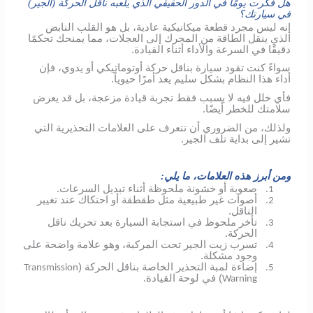
هل فكرت يومًا في الدور الحقيقي الذي يلعبه ناقل الحركة (الجير)
في سيارتك؟
إنه ليس مجرد قطعة ميكانيكية عادية، بل هو القلب النابض
الذي ينقل الطاقة من المحرك إلى العجلات، مما يمنحك تحكمًا
دقيقًا في السرعة والأداء أثناء القيادة.
سواءً كنت تقود سيارة بناقل حركة أوتوماتيكي أو يدوي، فإن
أداء هذا النظام بشكل سليم يعد أمرًا حيوياً.
فأي خلل فيه لا يسبب فقط تجربة قيادة مزعجة، بل قد يعرض
سلامتك للخطر أيضًا.
ولذلك، من الضروري أن تتعرف على العلامات التحذيرية التي
تشير إلى بداية تلف الجير.
ومن أبرز هذه العلامات، ما يلي:
صعوبة أو خشونة ملحوظة أثناء تبديل السرعات.
1.
أصوات غير طبيعية مثل طقطقة أو احتكاك عند تغيير
2.
الناقل.
تأخر ملحوظ في استجابة السيارة بعد تحريك ناقل
3.
الحركة.
تسرب زيت الجير تحت المركبة، وهو علامة واضحة على
4.
وجود مشكلة.
إضاءة لمبة التحذير الخاصة بناقل الحركة (
Transmission
5.
) في لوحة القيادة.
Warning