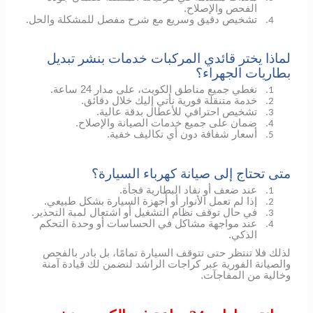
الفحص والإصلاح.
تشخيص دقيق وسريع مع شرح مفصل للمشكلة والحل.
4.
لماذا يختر قائدي المركبات خدمات بنشر تبديل
بطاريات الجهراء؟
نغطي جميع مناطق الكويت، على مدار 24 ساعة.
1.
خدمة متنقلة فورية نأتي إليك خلال دقائق.
2.
تشخيص احترافي للأعطال بدقة عالية.
3.
ضمان على جميع خدمات الصيانة والإصلاح.
4.
أسعار شفافة دون أي تكاليف خفية.
5.
متى تحتاج إلى صيانة كهرباء السيارة؟
عند ضعف أو نفاد البطارية فجأة.
1.
إذا لم تعمل الأنوار أو أجهزة السيارة بشكل طبيعي.
2.
في حال توقف نظام التشغيل أو اشتعال لمبة التحذير.
3.
عند مواجهة مشاكل في الحساسات أو وحدة التحكم
4.
الذكي.
لذلك فلا تنتظر حتى تتوقف السيارة تمامًا، بل بادر بالفحص
والصيانة الفورية عبر كراجات الراشد لنضمن لك قيادة آمنة
وخالية من المفاجآت.