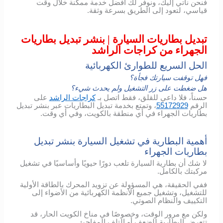
فنحن نأتي إليك، ونوفر لك أفضل خدمة ممكنة خلال وقت
قياسي، لتعود إلى الطريق بسرعة وثقة.
تبديل بطاريات السيارة | بنشر تبديل بطاريات
الجهراء من كراجات الراشد
الحل السريع للطوارئ الكهربائية
فهل توقفت سيارتك فجأة؟
هل ضغطت على زر التشغيل ولم يحدث شيء؟
حسناً، فلا داعي للقلق، فقط اتصل بـ
كراجات الراشد
على
الرقم
55172929
، وتمتع بخدمة تبديل البطاريات عبر بنشر تبديل
بطاريات الجهراء في أي منطقة بالكويت، وفي أي وقت.
أهمية البطارية في تشغيل السيارة بنشر تبديل
بطاريات الجهراء
لا شك أن بطارية السيارة تلعب دورًا حيويًا وأساسيًا في تشغيل
مركبتك بالكامل.
ففي الحقيقة، هي المسؤولة عن تزويد المحرك بالطاقة الأولية
للتشغيل، وتشغيل جميع الأنظمة الكهربائية من الأضواء إلى
التكييف والنظام الصوتي.
ولكن مع مرور الوقت، وخصوصًا في مناخ الكويت الحار، قد
تتعرض البطارية للضعف أو التلف المفاجئ.