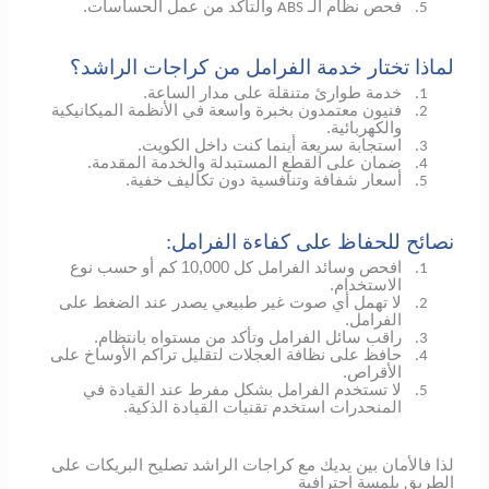
فحص نظام الـ
والتأكد من عمل الحساسات.
ABS
5.
لماذا تختار خدمة الفرامل من كراجات الراشد؟
خدمة طوارئ متنقلة على مدار الساعة.
1.
فنيون معتمدون بخبرة واسعة في الأنظمة الميكانيكية
2.
والكهربائية.
استجابة سريعة أينما كنت داخل الكويت.
3.
ضمان على القطع المستبدلة والخدمة المقدمة.
4.
أسعار شفافة وتنافسية دون تكاليف خفية.
5.
نصائح للحفاظ على كفاءة الفرامل:
افحص وسائد الفرامل كل 10,000 كم أو حسب نوع
1.
الاستخدام.
لا تهمل أي صوت غير طبيعي يصدر عند الضغط على
2.
الفرامل.
راقب سائل الفرامل وتأكد من مستواه بانتظام.
3.
حافظ على نظافة العجلات لتقليل تراكم الأوساخ على
4.
الأقراص.
لا تستخدم الفرامل بشكل مفرط عند القيادة في
5.
المنحدرات استخدم تقنيات القيادة الذكية.
لذا فالأمان بين يديك مع كراجات الراشد تصليح البريكات على
الطريق بلمسة احترافية