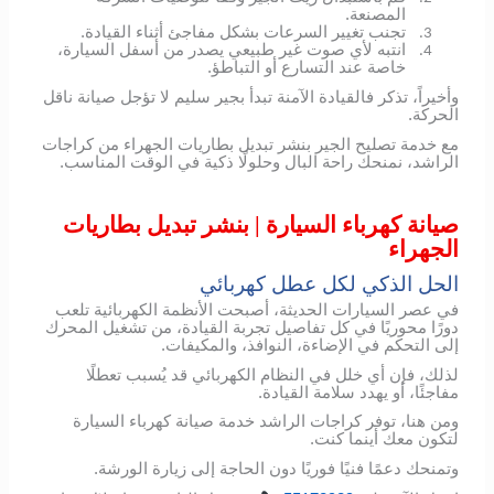
المصنعة.
تجنب تغيير السرعات بشكل مفاجئ أثناء القيادة.
3.
انتبه لأي صوت غير طبيعي يصدر من أسفل السيارة،
4.
خاصة عند التسارع أو التباطؤ.
وأخيراً، تذكر فالقيادة الآمنة تبدأ بجير سليم لا تؤجل صيانة ناقل
الحركة.
مع خدمة تصليح الجير بنشر تبديل بطاريات الجهراء من كراجات
الراشد، نمنحك راحة البال وحلولًا ذكية في الوقت المناسب.
صيانة كهرباء السيارة | بنشر تبديل بطاريات
الجهراء
الحل الذكي لكل عطل كهربائي
في عصر السيارات الحديثة، أصبحت الأنظمة الكهربائية تلعب
دورًا محوريًا في كل تفاصيل تجربة القيادة، من تشغيل المحرك
إلى التحكم في الإضاءة، النوافذ، والمكيفات.
لذلك، فإن أي خلل في النظام الكهربائي قد يُسبب تعطلًا
مفاجئًا، أو يهدد سلامة القيادة.
ومن هنا، توفر كراجات الراشد خدمة صيانة كهرباء السيارة
لتكون معك أينما كنت.
وتمنحك دعمًا فنيًا فوريًا دون الحاجة إلى زيارة الورشة.