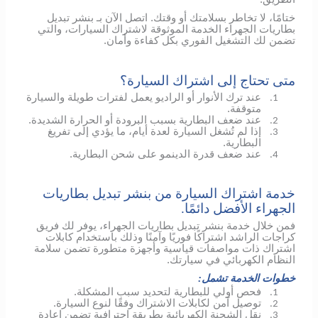
ختامًا، لا تخاطر بسلامتك أو وقتك. اتصل الآن بـ بنشر تبديل
بطاريات الجهراء الخدمة الموثوقة لاشتراك السيارات، والتي
تضمن لك التشغيل الفوري بكل كفاءة وأمان.
متى تحتاج إلى اشتراك السيارة؟
عند ترك الأنوار أو الراديو يعمل لفترات طويلة والسيارة
1.
متوقفة.
عند ضعف البطارية بسبب البرودة أو الحرارة الشديدة.
2.
إذا لم تُشغل السيارة لعدة أيام، ما يؤدي إلى تفريغ
3.
البطارية.
عند ضعف قدرة الدينمو على شحن البطارية.
4.
خدمة اشتراك السيارة من بنشر تبديل بطاريات
الجهراء الأفضل دائمًا.
فمن خلال خدمة بنشر تبديل بطاريات الجهراء، يوفر لك فريق
كراجات الراشد اشتراكًا فوريًا وآمنًا وذلك باستخدام كابلات
اشتراك ذات مواصفات قياسية وأجهزة متطورة تضمن سلامة
النظام الكهربائي في سيارتك.
خطوات الخدمة تشمل:
فحص أولي للبطارية لتحديد سبب المشكلة.
1.
توصيل آمن لكابلات الاشتراك وفقًا لنوع السيارة.
2.
نقل الشحنة الكهربائية بطريقة احترافية تضمن إعادة
3.