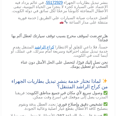
بنشر تبديل بطاريات الجهراء
55172929
، في عالم يزداد فيه
الاعتماد على السيارة كجزء لا يتجزأ من الحياة اليومية، تبقى
الأعطال المفاجئة كابوسًا مزعجًا لكل سائق في دولة الكويت.
أفضل خدمات صيانة السيارات علي الطريق | خدمة فورية
متنقلة على مدار الساعة
هل تعرضت لموقف محرج بسبب توقف سيارتك لعطل ألم بها
فجأة؟
حسناً، فلا داعي للقلق أو الانتظار!
كراج الراشد
المتنقل يقدم
خدمة تبديل سلف احترافية وسريعة أمام منزلك، في عملك، أو
أينما كنت في الكويت.
نحن نصل إليك فورًا، لتحصل على الحل الأمثل دون عناء
السحب أو تعطيل يومك.
لماذا تختار خدمة بنشر تبديل بطاريات الجهراء
من كراج الراشد المتنقل؟
وصول
سريع
لأي
مكان
في
جميع مناطق الكويت
:
فريقنا
المدرب
يصل
إلى
موقعك
في
أسرع
وقت
ممكن
.
تشخيص
دقيق
وإصلاح
فوري
:
نحدد
العطل
بدقة
ونقوم
بتصليح
كافة الأعطال
بقطع
غيار
أصلية
وعالية
الجودة
.
خدمة
على
مدار
الساعة
24/7:
الأعطال
لا
تنتظر،
وخدمتنا
لا