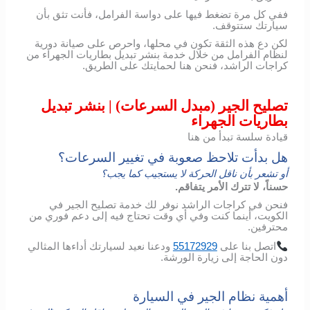
ففي كل مرة تضغط فيها على دواسة الفرامل، فأنت تثق بأن
سيارتك ستتوقف.
لكن دع هذه الثقة تكون في محلها، واحرص على صيانة دورية
لنظام الفرامل من خلال خدمة بنشر تبديل بطاريات الجهراء من
كراجات الراشد، فنحن هنا لحمايتك على الطريق.
تصليح الجير (مبدل السرعات) | بنشر تبديل
بطاريات الجهراء
قيادة سلسة تبدأ من هنا
هل بدأت تلاحظ صعوبة في تغيير السرعات؟
أو تشعر بأن ناقل الحركة لا يستجيب كما يجب؟
حسناً، لا تترك الأمر يتفاقم.
فنحن في كراجات الراشد نوفر لك خدمة تصليح الجير في
الكويت، أينما كنت وفي أي وقت تحتاج فيه إلى دعم فوري من
محترفين.
اتصل
بنا
على
55172929
ودعنا
نعيد
لسيارتك
أداءها
المثالي
دون
الحاجة
إلى
زيارة
الورشة
.
أهمية نظام الجير في السيارة