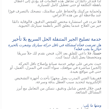
لذا فتذكر دائمًا أن تجاهل هذه العلامات قد يؤدي إلى أعطال
باهظة التكلفة أو حتى تعطيل كامل للسيارة.
ولحماية مركبتك والحفاظ على سلامتك، ننصحك بالتصرف فورًا
عند ملاحظة أي من هذه الأعراض.
فلا تتردد في استشارة مختص للفحص الدقيق، فالوقاية دائمًا
خير من العلاج عندما يتعلق الأمر بأنظمة سيارتك الحيوية.
خدمة تصليح الجير المتنقلة الحل السريع بلا تأخير
هل تعرضت فجأة لمشكلة في ناقل حركة سيارتك وشعرت بالحيرة
حيال ما يجب فعله؟
حسناً
، فلا داعي للقلق بعد الآن، فنحن نقدم لك حلاً سريعًا
ومتخصصًا يصل إليك أينما كنت.
حيث نحرص على توفير خدمة صيانة وإصلاح ناقل الحركة
(الجير) مباشرة في موقعك، سواء أكنت في المنزل، العمل، أو
حتى في مواقع بعيدة.
ففريقنا الفني المدرب يصل مجهزًا بأحدث أجهزة التشخيص
الإلكترونية لتحديد سبب العطل بدقة وسرعة.
فمن خلال فحص شامل ودقيق، نتمكن من التعامل مع أبرز
المشاكل الشائعة.
ومنها ما يلي: