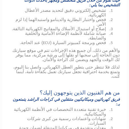
حيث نقوم من خلال فريق متخصص ومجهز بأحدث أدوات
التشخيص بما يلي:
تشخيص إلكتروني دقيق لتحديد مصدر الأعطال
1.
الكهربائية.
فحص واختبار البطارية والدينامو واستبدالهما إذا لزم
2.
الأمر.
إصلاح أو استبدال الأسلاك والمفاتيح الكهربائية التالفة.
3.
صيانة شاملة لأنظمة الإضاءة الأمامية والخلفية
4.
والضابطة.
فحص وبرمجة كمبيوتر السيارة (
) عند الحاجة.
ECU
5.
والأهم من ذلك، أن جميع هذه الإجراءات تتم في موقع سيارتك
دون الحاجة إلى سحبها أو نقلها إلى ورشة مركزية، مما يوفر
لك الوقت والجهد ويضمن لك الراحة والأمان.
لذلك فلا تنتظر حتى يتطور العطل الكهربائي.
واتصل بنا اليوم،
وتمتع بخدمة احترافية تجعل سيارتك تعمل بكفاءة تامة، أينما
كنت.
من هم الفنيون الذين يتوجهون إليك؟
فريق كهربائيين وميكانيكيين متنقلين في كراجات الراشد يتمتعون
بـ:
خبرة تقنية متعددة التخصصات في الأنظمة الكهربائية
1.
والميكانيكية.
شهادات واعتمادات رسمية من كبرى شركات
2.
السيارات.
معدات متقدمة في مركباتنا المتنقلة لضمان جودة
3.