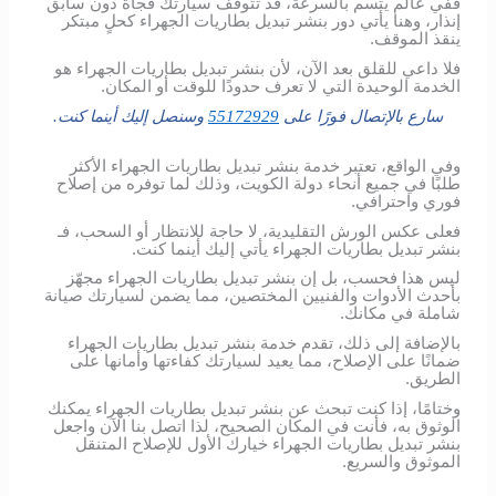
ففي عالم يتسم بالسرعة، قد تتوقف سيارتك فجأة دون سابق
إنذار، وهنا يأتي دور بنشر تبديل بطاريات الجهراء كحلٍ مبتكر
ينقذ الموقف.
فلا داعي للقلق بعد الآن، لأن بنشر تبديل بطاريات الجهراء هو
الخدمة الوحيدة التي لا تعرف حدودًا للوقت أو المكان.
سارع بالإتصال فورًا على
55172929
وسنصل إليك أينما كنت.
وفي الواقع، تعتبر خدمة بنشر تبديل بطاريات الجهراء الأكثر
طلبًا في جميع أنحاء دولة الكويت، وذلك لما توفره من إصلاح
فوري واحترافي.
فعلى عكس الورش التقليدية، لا حاجة للانتظار أو السحب، فـ
بنشر تبديل بطاريات الجهراء يأتي إليك أينما كنت.
ليس هذا فحسب، بل إن بنشر تبديل بطاريات الجهراء مجهّز
بأحدث الأدوات والفنيين المختصين، مما يضمن لسيارتك صيانة
شاملة في مكانك.
بالإضافة إلى ذلك، تقدم خدمة بنشر تبديل بطاريات الجهراء
ضمانًا على الإصلاح، مما يعيد لسيارتك كفاءتها وأمانها على
الطريق.
وختامًا، إذا كنت تبحث عن بنشر تبديل بطاريات الجهراء يمكنك
الوثوق به، فأنت في المكان الصحيح، لذا اتصل بنا الآن واجعل
بنشر تبديل بطاريات الجهراء خيارك الأول للإصلاح المتنقل
الموثوق والسريع.