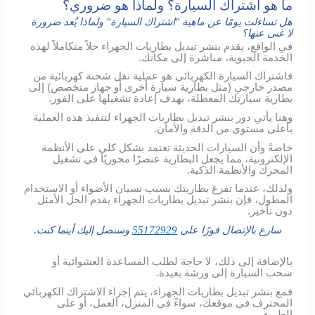
ما هو اشتراك السيارة؟ ولماذا هو ضروري؟
هل تساءلت يومًا عن ماهية "اشتراك السيارة" ولماذا يُعد ضرورة
لا غنى عنها؟
في الواقع، يقدم بنشر تبديل بطاريات الجهراء حلاً متكاملاً لهذه
الخدمة الحيوية، مباشرة إلى مكانك.
فاشتراك السيارة الكهربائي هو عملية نقل شحنة كهربائية من
مصدر خارجي (مثل بطارية سيارة أخرى أو جهاز متخصص) إلى
بطارية سيارتك المعطلة، بهدف إعادة تشغيلها على الفور.
وهنا يأتي دور بنشر تبديل بطاريات الجهراء لتنفيذ هذه العملية
بأعلى مستوى من الدقة والأمان.
خاصةً وأن السيارات الحديثة تعتمد بشكل كلي على الأنظمة
الإلكترونية، مما يجعل البطارية عنصرًا محوريًا في تشغيل
المحرك والأنظمة الذكية.
ولذلك، عندما تفرغ بطاريتك بسبب نسيان الأضواء أو الاستخدام
المطول، فإن بنشر تبديل بطاريات الجهراء يقدم الحل الأمثل
دون تأخير.
سارع بالإتصال فورًا على
55172929
وسنصل إليك أينما كنت.
بالإضافة إلى ذلك، لا حاجة لطلب المساعدة العشوائية أو
سحب السيارة إلى ورشة بعيدة.
فمع بنشر تبديل بطاريات الجهراء، يتم إجراء الاشتراك الكهربائي
المحترف في موقعك، سواءً في المنزل، العمل، أو على
الطريق.