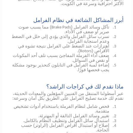
الأكثر احترافية وسرعة في الكويت.
أبرز المشاكل الشائعة في نظام الفرامل
تآكل وسائد الفرامل (
) مما يسبب صوت
Brake Pads
1.
صرير أو ضعف في الأداء.
تسرب سائل الفرامل والذي يؤدي إلى خلل في الضغط
2.
وعدم استجابة الفرامل.
اهتزازات عند الضغط على الفرامل نتيجة تشوه في
3.
الأقراص (
).
Rotors
ضعف أداء الفرملة المفاجئ بسبب تلف أحد المكونات
4.
أو نقص في السوائل.
إضاءة لمبة الفرامل في التابلون كتحذير بوجود مشكلة
5.
يجب فحصها فورًا.
ماذا نقدم لك في كراجات الراشد؟
عبر أسطولنا المتنقل من الفنيين المؤهلين والمعدات الحديثة،
نقدم لك خدمة تصليح الفرامل على الطريق بكل أمان وسرعة:
فحص شامل لنظام الفرملة باستخدام أدوات تشخيص
1.
متقدمة.
تغيير وسائد الفرامل التالفة أو المهترئة.
2.
استبدال سائل الفرامل وتنظيف النظام بالكامل.
3.
إصلاح أو استبدال أقراص الفرامل (الراوتر) حسب
4.
الحاجة.