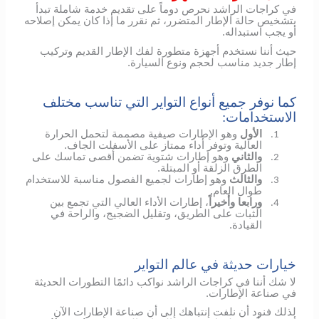
في كراجات الراشد نحرص دوماً على تقديم خدمة شاملة تبدأ
بتشخيص حالة الإطار المتضرر، ثم نقرر ما إذا كان يمكن إصلاحه
أو يجب استبداله.
حيث أننا نستخدم أجهزة متطورة لفك الإطار القديم وتركيب
إطار جديد مناسب لحجم ونوع السيارة.
كما نوفر جميع أنواع التواير التي تناسب مختلف
الاستخدامات:
الأول
وهو الإطارات صيفية مصممة لتحمل الحرارة
1.
العالية وتوفر أداء ممتاز على الأسفلت الجاف.
والثاني
وهو إطارات شتوية تضمن أقصى تماسك على
2.
الطرق الزلقة أو المبتلة.
والثالث
وهو إطارات لجميع الفصول مناسبة للاستخدام
3.
طوال العام.
ورابعا وأخيراً
، إطارات الأداء العالي التي تجمع بين
4.
الثبات على الطريق، وتقليل الضجيج، والراحة في
القيادة.
خيارات حديثة في عالم التواير
لا شك أننا في كراجات الراشد نواكب دائمًا التطورات الحديثة
في صناعة الإطارات.
لذلك فنود أن نلفت إنتباهك إلى أن صناعة الإطارات الآن