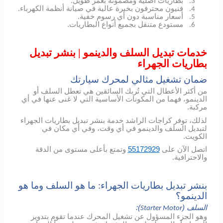
بطاريات أصلية ومضمونة بعمر طويل.
3.
فنيون محترفون بخبرة عالية في صيانة أنظمة الكهرباء.
4.
أسعار مناسبة دون أي رسوم خفية.
5.
مستودع متنقل بجميع أنواع البطاريات.
6.
خدمات تبديل السلف والدينمو | بنشر تبديل
بطاريات الجهراء
ضمان تشغيل مثالي لمحرك سيارتك
من أكثر الأعطال التي تُربك السائقين هي تعطل السلف أو
الدينمو، فهما من المكونات الأساسية التي لا غنى عنها في أي
مركبة.
لذلك، توفر كراجات الراشد خدمة بنشر تبديل بطاريات الجهراء
لتبديل السلف والدينمو في أي وقت، وفي أي مكان في
الكويت.
اتصل الآن على
55172929
وتمتع بأعلى مستوى من الدقة
والاحترافية.
بنشر تبديل بطاريات الجهراء: ما هو السلف وما هو
الدينمو؟
السلف (
):
Starter Motor
وهو الجزء المسؤول عن تشغيل المحرك عندما تقوم بتدوير