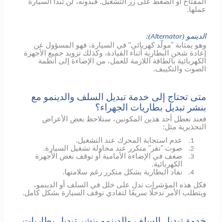
المفتاح أو الضغط على زر التشغيل. فبدونه، لن تبدأ السيارة
عملها.
الدينمو (
):
Alternator
وهو بمثابة "مولّد كهربائي" في السيارة، فهو المسؤول عن
إعادة شحن البطارية أثناء القيادة، وكذلك تزويد جميع الأجهزة
الكهربائية بالطاقة اللازمة للعمل، من الإضاءة إلى أنظمة
الصوت والتكييف.
متى تحتاج إلى خدمة تبديل السلف والدينمو مع
بنشر تبديل بطاريات الجهراء؟
فعند تعطل أحد هذين المكونين، ستلاحظ بعض الأعراض
التحذيرية مثل:
عدم استجابة المحرك عند التشغيل.
1.
صوت "نقر" متكرر عند محاولة تشغيل السيارة.
2.
ضعف في الإضاءة الأمامية أو توقف بعض الأجهزة
3.
الكهربائية.
نفاد البطارية بشكل متكرر رغم سلامتها.
4.
فكل هذه المؤشرات تدل على خلل في السلف أو الدينمو،
ويتطلب الأمر تدخلًا سريعًا لتفادي توقف السيارة بشكل كامل.
خدمة تبديل السلف والدينمو بنشر تبديل بطاريات