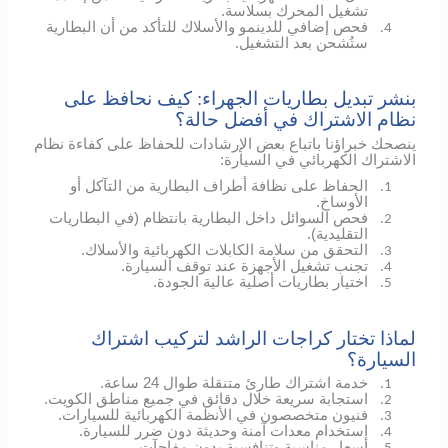
تشغيل المحرك بسلاسة.
فحص إضافي للدينمو والأسلاك للتأكد من أن البطارية
4.
ستُشحن بعد التشغيل.
بنشر تبديل بطاريات الجهراء: كيف نحافظ على
نظام الاشتراك في أفضل حالة؟
ينصحك خبراؤنا باتباع بعض الإرشادات للحفاظ على كفاءة نظام
الاشتراك الكهربائي في السيارة:
الحفاظ على نظافة أطراف البطارية من التآكل أو
1.
الأوساخ.
فحص السوائل داخل البطارية بانتظام (في البطاريات
2.
التقليدية).
التحقق من سلامة الكابلات الكهربائية والأسلاك.
3.
تجنب تشغيل الأجهزة عند توقف السيارة.
4.
اختيار بطاريات أصلية عالية الجودة.
5.
لماذا تختار كراجات الراشد لتركيب اشتراك
السيارة؟
خدمة اشتراك طارئ متنقلة طوال 24 ساعة.
1.
استجابة سريعة خلال دقائق في جميع مناطق الكويت.
2.
فنيون متخصصون في الأنظمة الكهربائية للسيارات.
3.
استخدام معدات آمنة وحديثة دون ضرر للسيارة.
4.
أسعار مناسبة وتنافسية بدون مفاجآت.