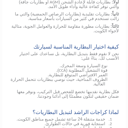
أولاً:
بطاريات قابلة لإعادة الشحن (
أو بطاريات جافة)
AGM
والتي توفر كفاءة عالية وأداء طويل الأمد.
ثانياً:
بطاريات تقليدية (بطاريات الرصاص الحمضية) والتي ما
زالت تستخدم في كثير من السيارات بأسعار مناسبة.
ثالثاً:
بطاريات مطورة مقاومة للحرارة والعوامل الجوية، مثالية
لأجواء الكويت.
كيفية اختيار البطارية المناسبة لسيارتك
نحن لا نقوم فقط بتبديل البطارية، بل نساعدك على اختيار
الأنسب لك، بناءً على:
نوع السيارة وسعة المحرك.
قوة التشغيل المطلوبة (
).
CCA
العمر الافتراضي المتوقع للبطارية.
الظروف المناخية، حيث نوصي ببطاريات تتحمل الحرارة
العالية.
فكل بطارية نقدمها تخضع للفحص قبل التركيب، ونوفر معها
ضمان حقيقي لتكون مطمئنًا إلى أدائنا وجودتنا.
لماذا كراجات الراشد لتبديل البطاريات؟
خدمة متنقلة 24 ساعة تشمل جميع مناطق الكويت.
1.
استجابة فورية في حالات الطوارئ.
2.