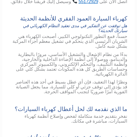
اتصل
الآن
على
55172929
وسيصل
إليك
فريقنا
خلال
دقائق
.
كهرباء السيارة العمود الفقري للأنظمة الحديثة
هل توقفت عن التفكير في مدى تعقيد النظام الكهربائي في
سيارتك الحديثة؟
حسناً، فمع التطور التكنولوجي الكبير، أصبحت الكهرباء هي
الشريان الرئيسي الذي يتحكم في تشغيل معظم أجزاء المركبة
بشكل شبه كامل.
بدءًا من نظام الإشعال والتشغيل الأساسي، مرورًا بالبطارية
والدينامو، ووصولاً إلى أنظمة الإضاءة الداخلية والخارجية،
وأنظمة التكييف، والتحكم الإلكتروني، والكمبيوتر المركزي
وحساسات الطريق كل هذه المكونات تعتمد بشكل كلي على
الدائرة الكهربائية.
ونظرًا لهذا التعقيد، فإن أي عطل بسيط في أحد هذه العناصر
قد يؤدي إلى توقف جزئي أو كلي للسيارة، مما يجعل الصيانة
الفورية أمرًا ضروريًا لتجنب المواقف الحرجة.
ما الذي نقدمه لك لحل أعطال كهرباء السيارات؟
نفخر بتقديم خدمة متكاملة لفحص وإصلاح أنظمة كهرباء
السيارات، مباشرة في مكانك.