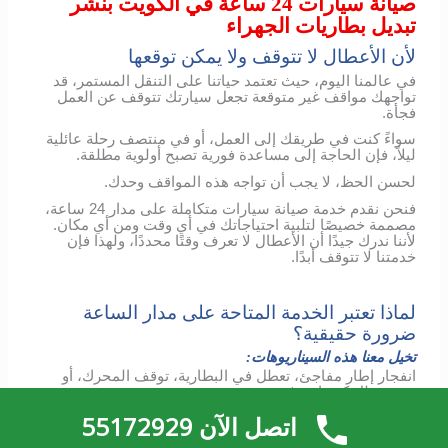
صيانة سيارات 24 ساعة في الكويت بنشر
تبديل بطاريات الجهراء
لأن الأعطال لا تتوقف ولا يمكن توقعها
في عالمنا اليوم، حيث تعتمد حياتنا على التنقل المستمر، قد
تواجهك مواقف غير متوقعة تجعل سيارتك تتوقف عن العمل
فجأة.
سواءً كنت في طريقك إلى العمل، أو في منتصف رحلة عائلية
ليلاً، فإن الحاجة إلى مساعدة فورية تصبح أولوية مطلقة.
لحسن الحظ، لا يجب أن تواجه هذه المواقف وحدك.
فنحن نقدم خدمة صيانة سيارات متكاملة على مدار 24 ساعة،
مصممة خصيصًا لتلبية احتياجاتك في أي وقت ومن أي مكان.
لأننا ندرك جيدًا أن الأعطال لا تعرف وقتًا محددًا، ولهذا فإن
خدمتنا لا تتوقف أبدًا.
لماذا تعتبر الخدمة المتاحة على مدار الساعة
ضرورة حقيقية؟
تخيل معنا هذه السيناريوهات:
انفجار إطار مفاجئ، تعطل في البطارية، توقف المحرك، أو
حتى عطل كهربائي غير متوقع.
اتصل الآن 55172929
ففي مثل هذه الحالات، يصبح الوقت عاملاً حاسمًا للسلامة
والراحة.