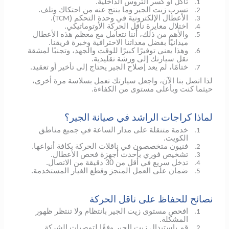
تآكل أو كسر التروس الداخلية.
1.
تسرب زيت الجير وما ينتج عنه من احتكاك وتلف.
2.
الأعطال الإلكترونية في وحدة التحكم (
).
TCM
3.
اختلال معايرة ناقل الحركة الأوتوماتيكي.
4.
والأهم من ذلك، أننا نتعامل مع معظم هذه الأعطال
5.
ميدانيًا بفضل معداتنا الاحترافية وخبرة فريقنا.
وهذا يعني توفيرًا كبيرًا للوقت والجهد، وتجنبًا لمشقة
6.
نقل سيارتك إلى ورشة تقليدية.
ختامًا، لم يعد إصلاح الجير يحتاج إلى تأخير أو تعقيد.
7.
لذا اتصل بنا الآن، واجعل سيارتك تعمل بسلاسة مرة أخرى،
حيثما كنت وبأعلى مستوى من الكفاءة.
لماذا كراجات الراشد في صيانة الجير؟
خدمة متنقلة على مدار الساعة في جميع مناطق
1.
الكويت.
فنيون متخصصون في ناقلات الحركة بكافة أنواعها.
2.
تشخيص فوري بأحدث أجهزة فحص الأعطال.
3.
تدخل سريع في أقل من 30 دقيقة من الاتصال.
4.
ضمان على العمل المنجز وقطع الغيار المستخدمة.
5.
نصائح للحفاظ على ناقل الحركة
افحص مستوى زيت الجير بانتظام ولا تنتظر ظهور
1.
المشكلة.
قم باستبدال زيت الجير وفقًا لتوصيات الشركة
2.