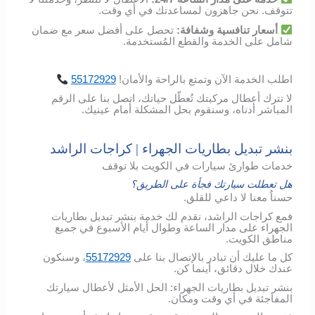
تتوقف
.
نحن
جاهزون
لمساعدتك
في
أي
وقت
.
أسعار
تنافسية
وشفافة
:
تحصل
على
أفضل
سعر
مع
ضمان
شامل
على
الخدمة
والقطع
المُستخدمة
.
اطلب
الخدمة
الآن
وتمتع
بالراحة
والأمان
!
55172929
لا تترك أعطال مركبتك تُعطّل حياتك، اتصل بنا على الرقم
المباشر أدناه، وسنقوم بحل المشكلة أمام عينيك.
بنشر تبديل بطاريات الجهراء | كراجات الراشد
خدمات طوارئ سيارات في الكويت بلا توقف
هل تعطلت سيارتك فجأة على الطريق؟
حسناُ معنا لا داعي للقلق.
فمع كراجات الراشد، نقدم لك خدمة بنشر تبديل بطاريات
الجهراء على مدار الساعة وطوال أيام الأسبوع في جميع
مناطق الكويت.
كل ما عليك أن تبادر بالإتصال بنا على
55172929
، وسنكون
عندك خلال دقائق، أينما كن.
بنشر تبديل بطاريات الجهراء: الحل الأمثل لأعطال سيارتك
المفاجئة في أي وقت ومكان.