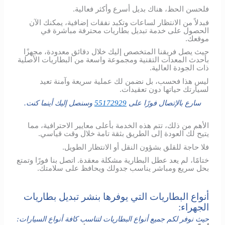
فلحسن الحظ، هناك بديل أسرع وأكثر فعالية.
فبدلاً من الانتظار لساعات وتكبد نفقات إضافية، يمكنك الآن
الحصول على خدمة تبديل بطاريات محترفة مباشرة في
موقعك.
حيث يصل فريقنا المتخصص إليك خلال دقائق معدودة، مجهزًا
بأحدث المعدات التقنية ومجموعة واسعة من البطاريات الأصلية
ذات الجودة العالية.
ليس هذا فحسب، بل نضمن لك عملية سريعة وآمنة تعيد
لسيارتك حياتها دون تعقيدات.
سارع بالإتصال فورًا على
55172929
وسنصل إليك أينما كنت.
الأهم من ذلك، تتم هذه الخدمة بأعلى معايير الاحترافية، مما
يتيح لك العودة إلى الطريق بثقة تامة خلال وقت قياسي.
فلا حاجة للقلق بشؤون النقل أو الانتظار الطويل.
ختامًا، لم يعد عطل البطارية مشكلة معقدة. اتصل بنا فورًا وتمتع
بحل سريع ومباشر يناسب جدولك ويحافظ على سلامتك.
أنواع البطاريات التي يوفرها بنشر تبديل بطاريات
الجهراء:
حيث نوفر لكم جميع أنواع البطاريات لتناسب كافة أنواع السيارات: