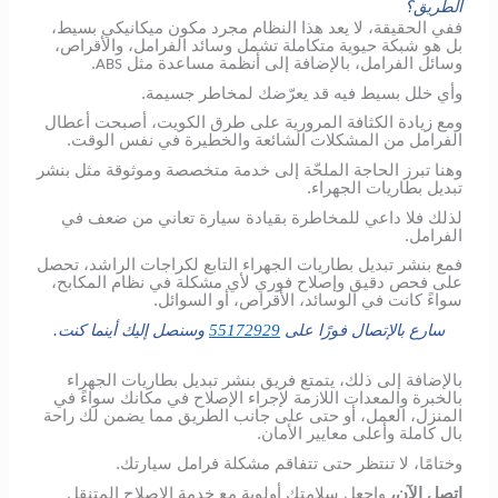
الطريق؟
ففي الحقيقة، لا يعد هذا النظام مجرد مكون ميكانيكي بسيط،
بل هو شبكة حيوية متكاملة تشمل وسائد الفرامل، والأقراص،
وسائل الفرامل، بالإضافة إلى أنظمة مساعدة مثل
.
ABS
وأي خلل بسيط فيه قد يعرّضك لمخاطر جسيمة.
ومع زيادة الكثافة المرورية على طرق الكويت، أصبحت أعطال
الفرامل من المشكلات الشائعة والخطيرة في نفس الوقت.
وهنا تبرز الحاجة الملحّة إلى خدمة متخصصة وموثوقة مثل بنشر
تبديل بطاريات الجهراء.
لذلك فلا داعي للمخاطرة بقيادة سيارة تعاني من ضعف في
الفرامل.
فمع بنشر تبديل بطاريات الجهراء التابع لكراجات الراشد، تحصل
على فحص دقيق وإصلاح فوري لأي مشكلة في نظام المكابح،
سواءً كانت في الوسائد، الأقراص، أو السوائل.
سارع بالإتصال فورًا على
55172929
وسنصل إليك أينما كنت.
بالإضافة إلى ذلك، يتمتع فريق بنشر تبديل بطاريات الجهراء
بالخبرة والمعدات اللازمة لإجراء الإصلاح في مكانك سواءً في
المنزل، العمل، أو حتى على جانب الطريق مما يضمن لك راحة
بال كاملة وأعلى معايير الأمان.
وختامًا، لا تنتظر حتى تتفاقم مشكلة فرامل سيارتك.
اتصل الآن،
واجعل سلامتك أولوية مع خدمة الإصلاح المتنقل