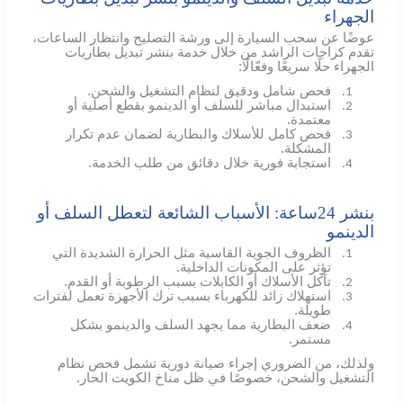
الجهراء
عوضًا عن سحب السيارة إلى ورشة التصليح وانتظار الساعات،
تقدم كراجات الراشد من خلال خدمة بنشر تبديل بطاريات
الجهراء حلًا سريعًا وفعّالًا:
فحص شامل ودقيق لنظام التشغيل والشحن.
1.
استبدال مباشر للسلف أو الدينمو بقطع أصلية أو
2.
معتمدة.
فحص كامل للأسلاك والبطارية لضمان عدم تكرار
3.
المشكلة.
استجابة فورية خلال دقائق من طلب الخدمة.
4.
بنشر 24ساعة: الأسباب الشائعة لتعطل السلف أو
الدينمو
الظروف الجوية القاسية مثل الحرارة الشديدة التي
1.
تؤثر على المكونات الداخلية.
تآكل الأسلاك أو الكابلات بسبب الرطوبة أو القدم.
2.
استهلاك زائد للكهرباء بسبب ترك الأجهزة تعمل لفترات
3.
طويلة.
ضعف البطارية مما يجهد السلف والدينمو بشكل
4.
مستمر.
ولذلك، من الضروري إجراء صيانة دورية تشمل فحص نظام
التشغيل والشحن، خصوصًا في ظل مناخ الكويت الحار.