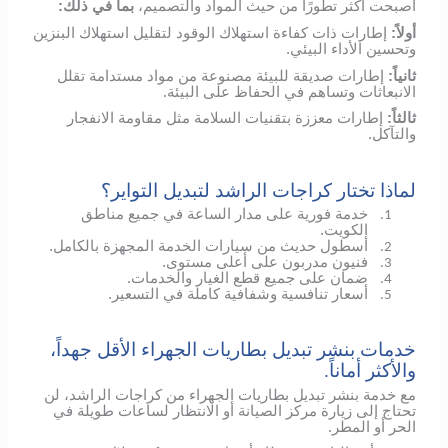
أصبحت أكثر تطورًا من حيث المواد والتصميم،
بما في ذلك:
أولاً:
إطارات ذات كفاءة استهلاك الوقود لتقليل استهلاك البنزين
وتحسين الأداء البيئي.
ثانياً:
إطارات صديقة للبيئة مصنوعة من مواد مستدامة تقلل
الانبعاثات وتساهم في الحفاظ على البيئة.
ثالثاً:
إطارات معززة بتقنيات السلامة مثل مقاومة الانفجار
والتآكل.
لماذا تختار كراجات الراشد لتبديل التواير؟
خدمة فورية على مدار الساعة في جميع مناطق
1.
الكويت.
أسطول حديث من سيارات الخدمة المجهزة بالكامل.
2.
فنيون مدربون على أعلى مستوى.
3.
ضمان على جميع قطع الغيار والخدمات.
4.
أسعار تنافسية وشفافية كاملة في التسعير.
5.
خدمات بنشر تبديل بطاريات الجهراء الأقل جهداً،
والأكثر أماناً.
مع خدمة بنشر تبديل بطاريات الجهراء من كراجات الراشد، لن
تحتاج إلى زيارة مركز الصيانة أو الانتظار لساعات طويلة في
الحر أو المطر.