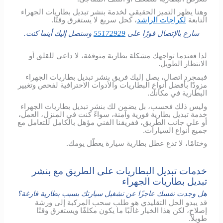
وهنا يظهر التميز الحقيقي لخدمة بنشر تبديل بطاريات الجهراء
التابعة
لكراجات الراشد
، كحل سريع لا يستغرق وقتًا.
سارع بالإتصال فورًا على
55172929
وسنصل إليك أينما كنت.
لذا فعندما تواجهك مشكلة بطارية متوقفة، لا داعي للقلق أو
الانتظار الطويل.
فبمجرد اتصال، يصل إليك فريق بنشر تبديل بطاريات الجهراء
مزودًا بأفضل أنواع البطاريات والأدوات الاحترافية لفحص وتغيير
البطارية في مكانك.
وليس ذلك فحسب، بل يضمن لك بنشر تبديل بطاريات الجهراء
خدمة تبديل بطارية فورية وآمنة، سواءً كنت في المنزل، العمل،
أو على جانب الطريق، ففريقنا الفني مؤهل بالكامل للتعامل مع
جميع أنواع السيارات.
وختامًا، لا تدع عطل بطارية سيارة يعطّل يومك.
خدمات تبديل البطاريات على الطريق مع بنشر
تبديل بطاريات الجهراء
هل وجدت نفسك عاجزًا عن تشغيل سيارتك بسبب بطارية فارغة؟
قد يبدو الحل التقليدي هو طلب سحب المركبة إلى ورشة
إصلاح، لكن هذا الخيار غالبًا ما يكون مكلفًا ويستغرق وقتًا
طويلاً.