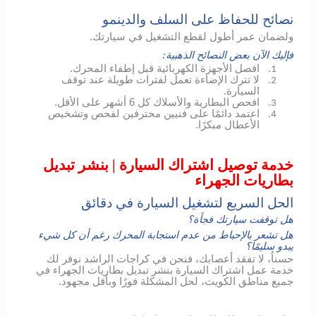
نصائح للحفاظ على السلف والدينمو
ولضمان عمر أطول لقطع التشغيل في سيارتك.
فإليك الآن بعض النصائح الذهبية:
افصل الأجهزة الكهربائية قبل إطفاء المحرك.
1.
لا تترك الإضاءة تعمل لفترات طويلة عند توقف
2.
السيارة.
افحص البطارية والأسلاك كل 6 أشهر على الأقل.
3.
اعتمد دائمًا على فنيين محترفين لفحص وتشخيص
4.
الأعطال مبكرًا.
خدمة توصيل اشتراك السيارة | بنشر تبديل
بطاريات الجهراء
الحل السريع لتشغيل السيارة في دقائق
هل توقفت سيارتك فجأة؟
هل تشعر بالإحباط من عدم استجابة المحرك رغم أن كل شيء
يبدو سليمًا؟
حسناُ، لا تفقد أعصابك، فنحن في كراجات الراشد نوفر لك
خدمة عمل اشتراك السيارة بنشر تبديل بطاريات الجهراء في
جميع مناطق الكويت، لحل المشكلة فورًا وبأقل مجهود.