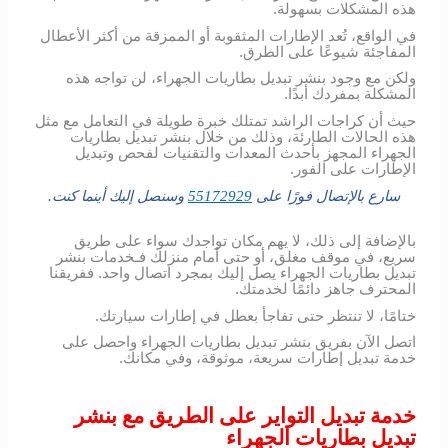
هذه المشكلات بسهولة.
في الواقع، تُعد الإطارات المثقوبة أو الممزقة من أكثر الأعطال
المفاجئة شيوعًا على الطرق.
ولكن مع وجود بنشر تبديل بطاريات الجهراء، لن تواجه هذه
المشكلة بمفردك أبدًا.
حيث أن كراجات الراشد تمتلك خبرة طويلة في التعامل مع مثل
هذه الحالات الطارئة، وذلك من خلال بنشر تبديل بطاريات
الجهراء المجهز بأحدث المعدات والتقنيات لفحص وتبديل
الإطارات على الفور.
سارع بالإتصال فورًا على
55172929
وسنصل إليك أينما كنت.
بالإضافة إلى ذلك، لا يهم مكان تواجدك سواء على طريق
سريع، في موقف مغلق، أو حتى أمام منزلك فـخدمات بنشر
تبديل بطاريات الجهراء يصل إليك بمجرد اتصال واحد. ففريقنا
المحترف جاهز دائمًا لخدمتك.
ختامًا، لا تنتظر حتى تفاجأ بعطل في إطارات سيارتك.
اتصل الآن بفريق بنشر تبديل بطاريات الجهراء واحصل على
خدمة تبديل إطارات سريعة، موثوقة، وفي مكانك.
خدمة تبديل التواير على الطريق مع بنشر
تبديل بطاريات الجهراء