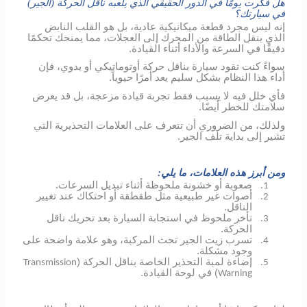
هل فكرت يومًا في الدور الحقيقي الذي يلعبه ناقل الحركة (الجير)
في سيارتك؟
إنه ليس مجرد قطعة ميكانيكية عادية، بل هو القلب النابض
الذي ينقل الطاقة من المحرك إلى العجلات، مما يمنحك تحكمًا
دقيقًا في السرعة والأداء أثناء القيادة.
سواءً كنت تقود سيارة بناقل حركة أوتوماتيكي أو يدوي، فإن
أداء هذا النظام بشكل سليم يعد أمرًا حيوياً.
فأي خلل فيه لا يسبب فقط تجربة قيادة مزعجة، بل قد يعرض
سلامتك للخطر أيضًا.
ولذلك، من الضروري أن تتعرف على العلامات التحذيرية التي
تشير إلى بداية تلف الجير.
ومن أبرز هذه العلامات، ما يلي:
صعوبة أو خشونة ملحوظة أثناء تبديل السرعات.
1.
أصوات غير طبيعية مثل طقطقة أو احتكاك عند تغيير
2.
الناقل.
تأخر ملحوظ في استجابة السيارة بعد تحريك ناقل
3.
الحركة.
تسرب زيت الجير تحت المركبة، وهو علامة واضحة على
4.
وجود مشكلة.
إضاءة لمبة التحذير الخاصة بناقل الحركة (
Transmission
5.
) في لوحة القيادة.
Warning