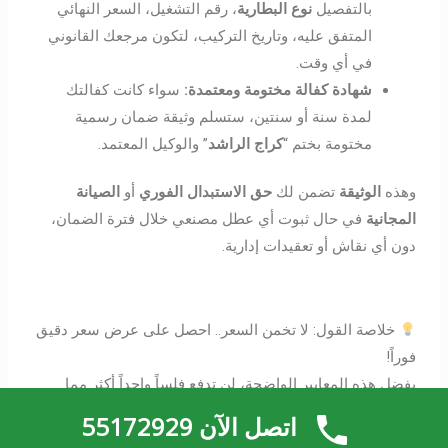
بالتفصيل
نوع
البطارية
، رقم التشغيل، السعر النهائي
المتفق عليه، وتاريخ التركيب، لتكون مرجعك القانوني
في أي وقت.
شهادة كفالة مختومة ومعتمدة:
سواء كانت كفالتك
لمدة سنة أو سنتين، ستسلم وثيقة ضمان رسمية
مختومة بختم “
كراج الراشد
” والوكيل المعتمد.
وهذه
الوثيقة
تضمن لك
حق الاستبدال الفوري
أو
الصيانة
المجانية
في حال ثبوت أي عطل مصنعي خلال فترة الضمان،
دون أي نقاش أو تعقيدات إدارية.
خلاصة القول: لا تخمن السعر.. احصل على عرض سعر دقيق
فوراً!
بفضل هذه المعايير الواضحة، لن تدفع فلساً واحداً أكثر مما
تستحق، ولن تفاجأ بأي تكاليف إضافية.
اتصل الآن 55172929