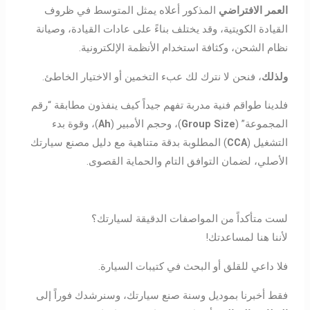
العمر الافتراضي
المذكور أعلاه يمثل المتوسط في ظروف
القيادة الكويتية، وقد يختلف بناءً على عادات القيادة، وصيانة
نظام الشحن، وكثافة استخدام الأنظمة الإلكترونية.
ولذلك
، فنحن لا نترك لك عبء التخمين أو الاختيار الخاطئ.
فلدينا طواقم فنية مدربة تفهم جيداً كيف ينفذون مطابقة “رقم
المجموعة” (
Group Size
)، وحجم الأمبير (
Ah
)، وقوة بدء
التشغيل (
CCA
) المطلوبة بدقة متناهية مع دليل مصنع سيارتك
الأصلي، لضمان التوافق التام والحماية القصوى.
لست متأكداً من المواصفات الدقيقة لسيارتك؟
لأننا هنا لمساعدتك!
فلا داعي للقلق أو البحث في كتيبات السيارة.
فقط أخبرنا بموديل وسنة صنع سيارتك، وسنرشدك فوراً إلى