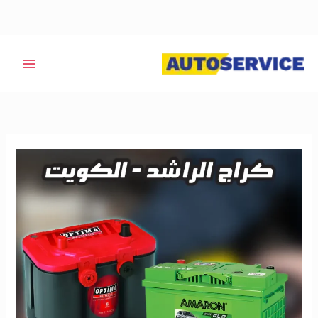
خطي
لى
لمحتوى