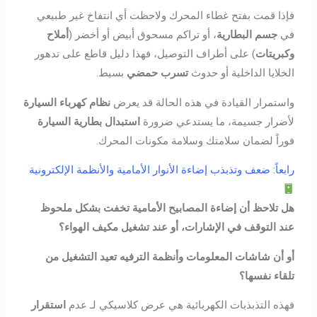
فإذا قمت بفتح غطاء المحرك ولاحظت أي انتفاخ غير طبيعي
في
جسم البطارية
، أو تراكم مسحوق أبيض أو أخضر (
أملاح
وكبريتات
) على أطراف التوصيل، فهذا دليل قاطع على تدهور
الخلايا الداخلية أو حدوث
تسرب حمضي
بسيط.
واستمرار القيادة في هذه الحالة قد يعرض
نظام كهرباء السيارة
لأضرار جسيمة، ما يستدعي ضرورة
استبدال بطارية السيارة
فوراً لضمان سلامتك وسلامة مكونات المحرك.
رابعاً: ضعف وتذبذب إضاءة الأنوار الأمامية والأنظمة الإلكترونية
هل تلاحظ أن إضاءة المصابيح الأمامية تخفت بشكل ملحوظ
عند التوقف في الإشارات، أو عند تشغيل مكيف الهواء؟
أو أن شاشات المعلومات وأنظمة الترفيه تعيد التشغيل من
تلقاء نفسها؟
فهذه التذبذبات الكهربائية هي عرض كلاسيكي لـ عدم
استقرار