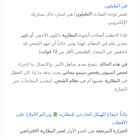
في الطبلون
تعتبر لوحة القيادة (
الطبلون
) هي لسان حال سيارتك
الإلكتروني.
فإذا لاحظت أضاءت أيقونة
البطارية
باللون الأحمر، أو ظهر
تحذير عام في النظام، فهذا يعني غالباً أن جهد الشحن قد
انخفض عن المعدل الطبيعي (أقل من
12 فولت
).
في هذه الحالة
، ننصح بعدم تجاهل الأمر، والاتصال بنا لإجراء
فحص كمبيوتر
و
فحص دينمو مجاني
يحدد بدقة ما إذا كان العطل
في
البطارية
نفسها أم في
نظام الشحن
، لتجنب المفاجآت غير
السارة.
ثالثاً: انتفاخ الهيكل الخارجي للبطارية
وتراكم الأملاح على
الأقطاب
الحرارة المرتفعة
هي العدو الأول
لعمر البطارية الافتراضي
.