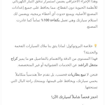
وهذا الإجراء الاحترافي يضمن استمرار تدفق التيار الكهربائي
للأنظمة الحيوية دون انقطاع، مما يحافظ على جميع إعدادات
المصنع الأصلية، ويمنع حدوث أي أخطاء برمجية، ويضمن لك
استلام سيارتك وهي تعمل
بكفاءة 100%
تماماً كما غادرت
المصنع.
خلاصة البروتوكول: لماذا يثق بنا ملاك السيارات الفخمة
والحديثة؟
فهذا المستوى من الدقة والاهتمام بالتفاصيل هو ما يميز
كراج
متنقل الراشد
عن الخدمات العشوائية أو غير المتخصصة.
فنحن لا
نبيع بطاريات
فحسب، بل نقدم حلاً هندسياً متكاملاً
يحمي سيارتك، ويحافظ على قيمتها، ويمنحك راحة البال التي
تستحقها.
احجز فحصاً شاملاً لسيارتك الآن!