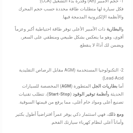
1- حجم الأمبير (Ah) وقدرة بدء التشغيل (CCA):
فكل سيارة لها متطلبات طاقة محددة حسب حجم المحرك
والأنظمة الإلكترونية المدمجة فيها.
و
البطارية
ذات الأمبير الأعلى توفر طاقة احتياطية أكبر وعزماً
أقوى، وهو ما ينعكس بشكل طبيعي ومنطقي على السعر،
ويضمن لك أداءً لا ينقطع.
2- التكنولوجيا المستخدمة (AGM مقابل الرصاص التقليدية
Lead-Acid):
أما
بطاريات الجل
المتطورة (
AGM
) المخصصة للسيارات
الحديثة و
أنظمة توفير الوقود
(
Start-Stop
)، تتطلب تقنيات
تصنيع أعلى ومواد خام أغلى، مما يرفع من قيمتها السوقية.
ومع ذلك
، فهي استثمار ذكي يوفر عمراً افتراضياً أطول بكثير
وأماناً أعلى لنظام كهرباء سيارتك الفخم.