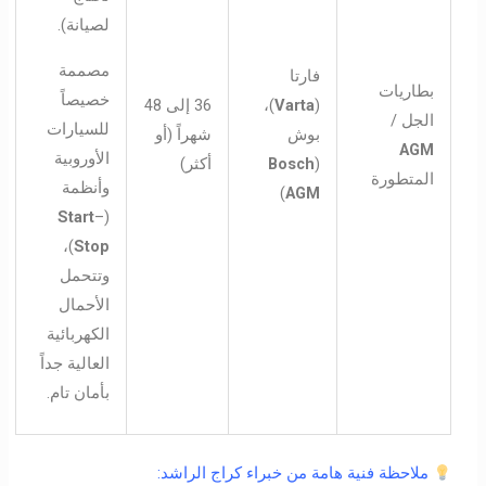
لصيانة).
مصممة
فارتا
بطاريات
خصيصاً
(
Varta
)،
36 إلى 48
الجل /
للسيارات
بوش
شهراً (أو
AGM
الأوروبية
(
Bosch
أكثر)
المتطورة
وأنظمة
)
AGM
Start
–
(
)،
Stop
وتتحمل
الأحمال
الكهربائية
العالية جداً
بأمان تام.
ملاحظة فنية هامة من خبراء كراج الراشد: