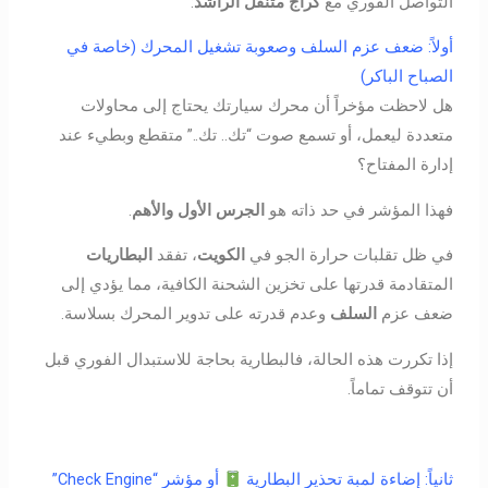
التواصل الفوري مع
كراج متنقل الراشد
:
أولاً: ضعف عزم السلف وصعوبة تشغيل المحرك (خاصة في
الصباح الباكر)
هل لاحظت مؤخراً أن محرك سيارتك يحتاج إلى محاولات
متعددة ليعمل، أو تسمع صوت “تك.. تك..” متقطع وبطيء عند
إدارة المفتاح؟
فهذا المؤشر في حد ذاته هو
الجرس الأول والأهم
.
في ظل تقلبات حرارة الجو في
الكويت
، تفقد
البطاريات
المتقادمة قدرتها على تخزين الشحنة الكافية، مما يؤدي إلى
ضعف عزم
السلف
وعدم قدرته على تدوير المحرك بسلاسة.
إذا تكررت هذه الحالة، فالبطارية بحاجة للاستبدال الفوري قبل
أن تتوقف تماماً.
ثانياً: إضاءة لمبة تحذير البطارية
أو مؤشر “Check Engine”