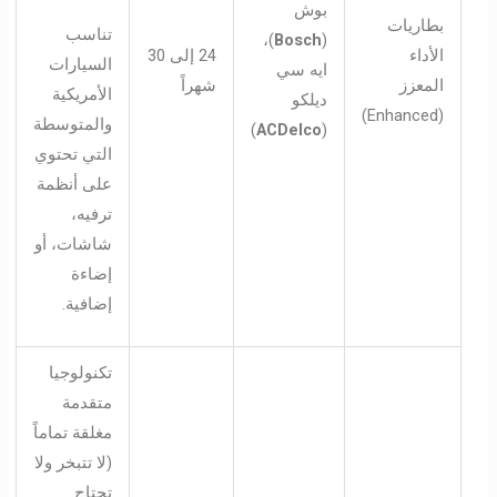
بوش
بطاريات
تناسب
)،
Bosch
(
الأداء
24 إلى 30
السيارات
ايه سي
المعزز
شهراً
الأمريكية
ديلكو
(Enhanced)
والمتوسطة
)
ACDelco
(
التي تحتوي
على أنظمة
ترفيه،
شاشات، أو
إضاءة
إضافية.
تكنولوجيا
متقدمة
مغلقة تماماً
(لا تتبخر ولا
تحتاج