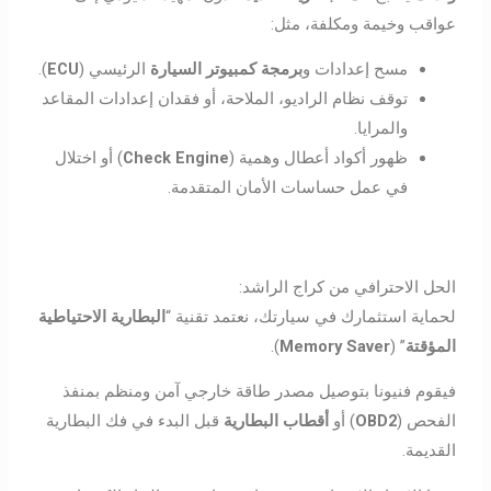
عواقب وخيمة ومكلفة، مثل:
مسح إعدادات و
برمجة كمبيوتر السيارة
الرئيسي (
ECU
).
توقف نظام الراديو، الملاحة، أو فقدان إعدادات المقاعد
والمرايا.
ظهور أكواد أعطال وهمية (
Check Engine
) أو اختلال
في عمل حساسات الأمان المتقدمة.
الحل الاحترافي من كراج الراشد:
لحماية استثمارك في سيارتك، نعتمد تقنية “
البطارية الاحتياطية
المؤقتة
” (
Memory Saver
).
فيقوم فنيونا بتوصيل مصدر طاقة خارجي آمن ومنظم بمنفذ
الفحص (
OBD2
) أو
أقطاب البطارية
قبل البدء في فك البطارية
القديمة.