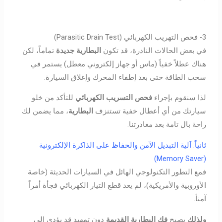
3- فحص التهريب الكهربائي (Parasitic Drain Test)
في بعض الحالات النادرة، قد تكون
البطارية جديدة
تماماً، لكن
هناك عطلاً خفياً (ماس أو جهاز إلكتروني معطل) يستمر في
سحب الطاقة حتى بعد إطفاء المحرك وإغلاق السيارة.
لذا سنقوم بإجراء
فحص التسريب الكهربائي
للتأكد من خلو
سيارتك من أي أعطال خفية تستنزف
البطارية
، مما يضمن لك
راحة بال تامة بعد مغادرتنا.
ثانياً: آلية التبديل الآمن والحفاظ على الذاكرة الإلكترونية
(Memory Saver)
فمع التطور التكنولوجي الهائل في السيارات الحديثة (خاصة
الأوروبية والأمريكية)، لم يعد قطع التيار الكهربائي فجأة أمراً
آمناً.
ولذلك
يصبح
فك البطارية القديمة
دون تمهيد قد يؤدي إلى