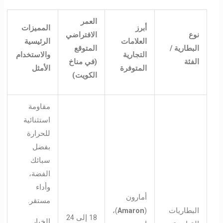
العمر
أبرز
المميزات
نوع
الافتراضي
العلامات
الرئيسية
البطارية /
المتوقع
التجارية
والاستخدام
الفئة
(في مناخ
المتوفرة
الأمثل
الكويت)
مقاومة
استثنائية
للحرارة
بفضل
سبائك
الفضة،
وأداء
أمارون
مستقر.
البطاريات
(
Amaron
)،
18 إلى 24
الخيار