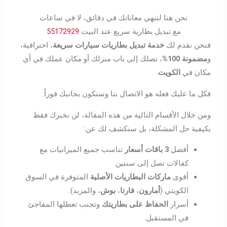
نحن هنا لننهي معاناتك في دقائق، لا في ساعات
مع تبديل بطارية سريع عند البيت
55172929
فنحن نقدم لك
خدمة تبديل بطاريات سيارات سريعة
، احترافية،
و
مضمونة 100%
، تصلك إلى باب منزلك أو مكان عملك في أي
مكان في
الكويت
.
فكل ما عليك فعله هو الاتصال بنا وسنكون بجانبك فوراً.
ومن خلال الأقسام التالية من هذه المقالة، لن نخبرك فقط
بكيفية حل المشكلة، بل سنكشف لك عن:
أفضل
3 باقات أسعار
تناسب جميع الميزانيات مع
كفالات تصل إلى سنتين.
أقوى
ماركات البطاريات الأصلية
المتوفرة في السوق
الكويتي (
أمارون
،
فارتا
،
بوش
، والمزيد).
أسرار
الحفاظ على بطاريتك
وتجنب تعطلها المفاجئ
في المستقبل.