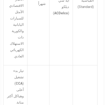
القياسية
ايه سي
شهراً
الاقتصادي
(Standard)
ديلكو
الأمثل
)
ACDelco
(
للسيارات
اليابانية
والكورية
ذات
الاستهلاك
الكهربائي
العادي.
تيار بدء
تشغيل
)
CCA
(
أعلى
وهياكل أكثر
متانة.