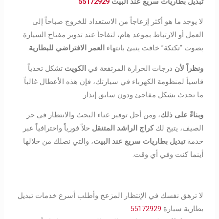
تبديل بطاريات سريع عند البيت
55172929
لا يوجد ما هو أكثر إزعاجاً من الاستعداد للخروج صباحاً إلى
العمل أو الارتباط بموعد هام، لتفاجأ عند تدوير مفتاح السيارة
بصوت “تكتكة” خافت ينبئ بانتهاء
العمر الافتراضي للبطارية
.
ونظراً لأن
درجات الحرارة المرتفعة في
الكويت
تشكل تحدياً
قاسياً لمنظومة الكهرباء في سيارتك، فإن هذه الأعطال غالباً
ما تحدث بشكل مفاجئ ودون سابق إنذار.
وبناءً على ذلك
، ومن أجل توفير عناء البحث والانتظار في حر
الصيف، يتيح لك
كراج الراشد المتنقل
حلاً فورياً واحترافياً عبر
خدمة
تبديل بطاريات سريع عند البيت
، والتي نصلك من خلالها
أينما كنت وفي أي وقت.
لا ترهق نفسك في الإنتظار المزعج وأطلب أسرع خدمات تبديل
بطارية سيارة
55172929