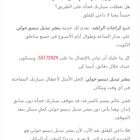
هل تعطلت سيارتك فجأة على الطريق؟
حسناُ معنا لا داعي للقلق.
فمع
كراجات الراشد
، نقدم لك خدمة
بنشر تبديل دينمو حولي
على مدار الساعة وطوال أيام الأسبوع في جميع مناطق
الكويت.
كل ما عليك أن تبادر بالإتصال بنا على
55172929
، وسنكون
عندك خلال دقائق، أينما كن.
بنشر تبديل دينمو حولي:
الحل الأمثل لأعطال سيارتك المفاجئة
في أي وقت ومكان.
ففي عالم يتسم بالسرعة، قد تتوقف سيارتك فجأة دون سابق
إنذار، وهنا يأتي دور بنشر تبديل دينمو حولي كحلٍ مبتكر ينقذ
الموقف.
فلا داعي للقلق بعد الآن، لأن بنشر تبديل دينمو حولي هو
الخدمة الوحيدة التي لا تعرف حدودًا للوقت أو المكان.