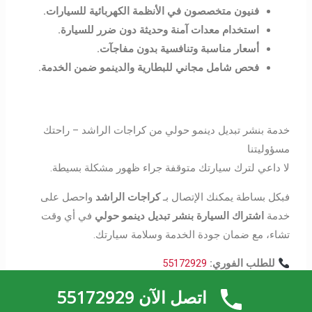
فنيون متخصصون في الأنظمة الكهربائية للسيارات
.
استخدام معدات آمنة وحديثة دون ضرر للسيارة
.
أسعار مناسبة وتنافسية بدون مفاجآت
.
فحص شامل مجاني للبطارية والدينمو ضمن الخدمة
.
خدمة بنشر تبديل دينمو حولي من كراجات الراشد – راحتك
مسؤوليتنا
لا داعي لترك سيارتك متوقفة جراء ظهور مشكلة بسيطة.
فبكل بساطة يمكنك الإتصال بـ
كراجات الراشد
واحصل على
خدمة
اشتراك السيارة بنشر تبديل دينمو حولي
في أي وقت
تشاء، مع ضمان جودة الخدمة وسلامة سيارتك.
للطلب الفوري:
55172929
https://كراج-متنقل-الراشد.com/
اتصل الآن 55172929
تابعنا على الإنستغرام
:
@
Banshar24