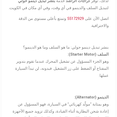
لذلك، توفر
كراجات الراشد
خدمة
بنشر تبديل دينمو حولي
لتبديل السلف والدينمو في أي وقت، وفي أي مكان في الكويت.
اتصل الآن على
55172929
وتمتع بأعلى مستوى من الدقة
والاحترافية.
بنشر تبديل دينمو حولي: ما هو السلف وما هو الدينمو؟
السلف
(Starter Motor):
وهو الجزء المسؤول عن تشغيل المحرك عندما تقوم بتدوير
المفتاح أو الضغط على زر التشغيل. فبدونه، لن تبدأ السيارة
عملها.
الدينمو
(Alternator):
وهو بمثابة “مولّد كهربائي” في السيارة، فهو المسؤول عن
إعادة شحن البطارية أثناء القيادة، وكذلك تزويد جميع الأجهزة