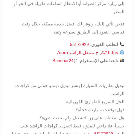
إلى زيارة مركز الصيانة أو الانتظار لساعات طويلة في الحر أو
المطر.
فنحن نأتي إليك، ونوفر لك أفضل خدمة ممكنة خلال وقت
قياسي، لتعود إلى الطريق بسرعة وثقة.
للطلب الفوري:
55172929
https://كراج-متنقل-الراشد.com/
تابعنا على الإنستغرام
:
@
Banshar24
تبديل بطاريات السيارة | بنشر تبديل دينمو حولي من كراجات
الراشد
الحل السريع للطوارئ الكهربائية
فهل توقفت سيارتك فجأة؟
هل ضغطت على زر التشغيل ولم يحدث شيء؟
حسناً، فلا داعي للقلق، فقط اتصل بـ
كراجات الراشد
على
الرقم
55172929
، وتمتع بخدمة
تبديل البطاريات
عبر
بنشر تبديل