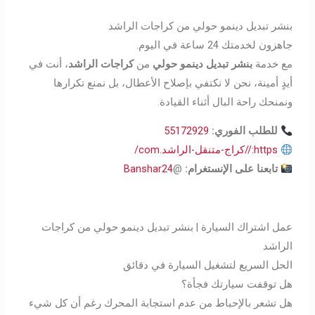
بنشر تبديل دينمو حولي من كراجات الراشد
جاهزون لخدمتك 24 ساعة في اليوم.
مع خدمة
بنشر تبديل دينمو حولي
من
كراجات الراشد
، أنت في
أيدٍ أمينة، نحن لا نكتفي بإصلاح الأعطال، بل نمنع تكرارها
ونمنحك راحة البال أثناء القيادة.
للطلب الفوري:
55172929
https://كراج-متنقل-الراشد.com/
تابعنا على الإنستغرام
:
@
Banshar24
عمل اشتراك السيارة | بنشر تبديل دينمو حولي من كراجات
الراشد
الحل السريع لتشغيل السيارة في دقائق
هل توقفت سيارتك فجأة؟
هل تشعر بالإحباط من عدم استجابة المحرك رغم أن كل شيء