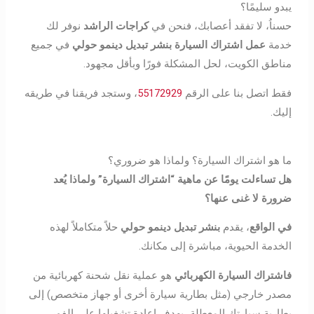
يبدو سليمًا؟
حسناُ، لا تفقد أعصابك، فنحن في
كراجات الراشد
نوفر لك
خدمة
عمل اشتراك السيارة بنشر تبديل دينمو حولي
في جميع
مناطق الكويت، لحل المشكلة فورًا وبأقل مجهود.
فقط اتصل بنا على الرقم
55172929
، وستجد فريقنا في طريقه
إليك.
ما هو اشتراك السيارة؟ ولماذا هو ضروري؟
هل تساءلت يومًا عن ماهية “اشتراك السيارة” ولماذا يُعد
ضرورة لا غنى عنها؟
في الواقع
، يقدم
بنشر تبديل دينمو حولي
حلاً متكاملاً لهذه
الخدمة الحيوية، مباشرة إلى مكانك.
فاشتراك السيارة الكهربائي
هو عملية نقل شحنة كهربائية من
مصدر خارجي (مثل بطارية سيارة أخرى أو جهاز متخصص) إلى
بطارية سيارتك المعطلة، بهدف إعادة تشغيلها على الفور.