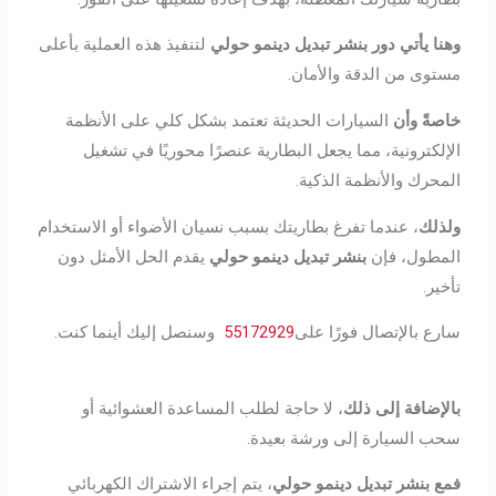
و
هنا يأتي دور
بنشر تبديل دينمو حولي
لتنفيذ هذه العملية بأعلى
مستوى من الدقة والأمان.
خاصةً وأن
السيارات الحديثة تعتمد بشكل كلي على الأنظمة
الإلكترونية، مما يجعل البطارية عنصرًا محوريًا في تشغيل
المحرك والأنظمة الذكية.
ولذلك
، عندما تفرغ بطاريتك بسبب نسيان الأضواء أو الاستخدام
المطول، فإن
بنشر تبديل دينمو حولي
يقدم الحل الأمثل دون
تأخير.
سارع بالإتصال فورًا على
55172929
وسنصل إليك أينما كنت.
بالإضافة إلى ذلك
، لا حاجة لطلب المساعدة العشوائية أو
سحب السيارة إلى ورشة بعيدة.
فمع
بنشر تبديل دينمو حولي
، يتم إجراء الاشتراك الكهربائي