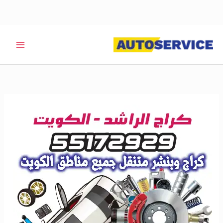
خطي
لى
لمحتوى