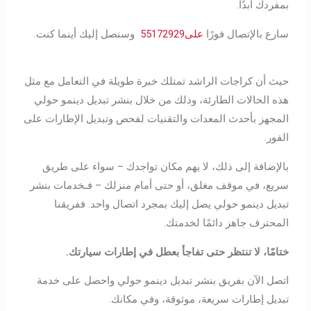
بمفردك أبدًا.
سارع بالإتصال فورًا
على55172929
وسنصل إليك أينما كنت.
حيث أن كراجات الراشد تمتلك خبرة طويلة في التعامل مع مثل
هذه الحالات الطارئة، وذلك من خلال بنشر تبديل دينمو حولي
المجهز بأحدث المعدات والتقنيات لفحص وتبديل الإطارات على
الفور.
بالإضافة إلى ذلك، لا يهم مكان تواجدك – سواء على طريق
سريع، في موقف مغلق، أو حتى أمام منزلك – فـخدمات بنشر
تبديل دينمو حولي يصل إليك بمجرد اتصال واحد. ففريقنا
المحترف جاهز دائمًا لخدمتك.
ختامًا، لا تنتظر حتى تفاجأ بعطل في إطارات سيارتك.
اتصل الآن بفريق بنشر تبديل دينمو حولي واحصل على خدمة
تبديل إطارات سريعة، موثوقة، وفي مكانك.