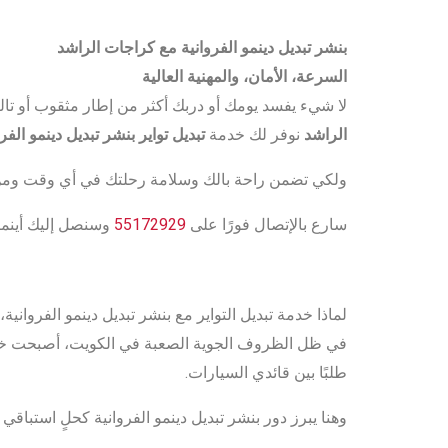
بنشر تبديل دينمو الفروانية مع كراجات الراشد
السرعة، الأمان، والمهنية العالية
لا شيء يفسد يومك أو دربك أكثر من إطار مثقوب أو تا
الراشد
نوفر لك خدمة
تبديل تواير بنشر تبديل دينمو الفرو
ولكي تضمن راحة بالك وسلامة رحلتك في أي وقت ومن
سارع بالإتصال فورًا على
55172929
وسنصل إليك أينما
لماذا خدمة تبديل التواير مع بنشر تبديل دينمو الفروانية
في ظل الظروف الجوية الصعبة في الكويت، أصبحت خدم
طلبًا بين قائدي السيارات.
وهنا يبرز دور بنشر تبديل دينمو الفروانية كحلٍ استباق