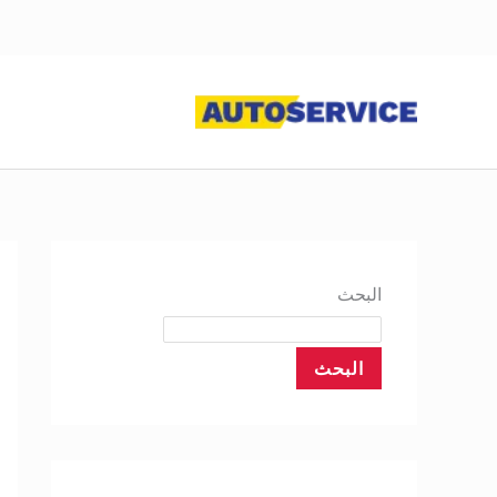
خطي
لى
لمحتوى
البحث
البحث