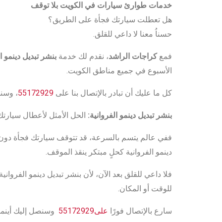
خدمات طوارئ سيارات في الكويت بلا توقف
هل تعطلت سيارتك فجأة على الطريق؟
حسناُ معنا لا داعي للقلق.
فمع
كراجات الراشد
، نقدم لك خدمة
بنشر تبديل دينمو ا
الأسبوع في جميع مناطق الكويت.
كل ما عليك أن تبادر بالإتصال بنا على
55172929
، وسنك
بنشر تبديل دينمو الفروانية:
الحل الأمثل لأعطال سيارتك
ففي عالم يتسم بالسرعة، قد تتوقف سيارتك فجأة دون سا
دينمو الفروانية كحلٍ مبتكر ينقذ الموقف.
فلا داعي للقلق بعد الآن، لأن بنشر تبديل دينمو الفروانية
للوقت أو المكان.
سارع بالإتصال فورًا
على55172929
وسنصل إليك أينما