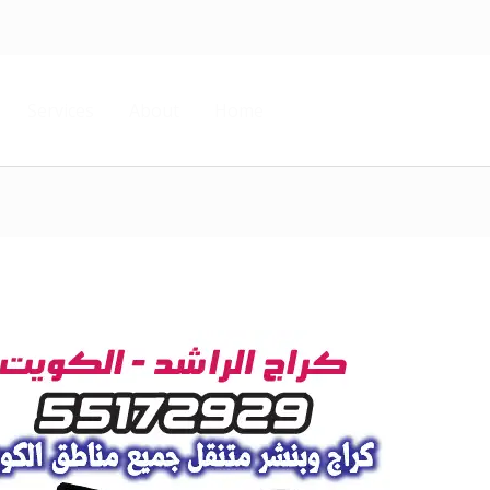
Services
About
Home