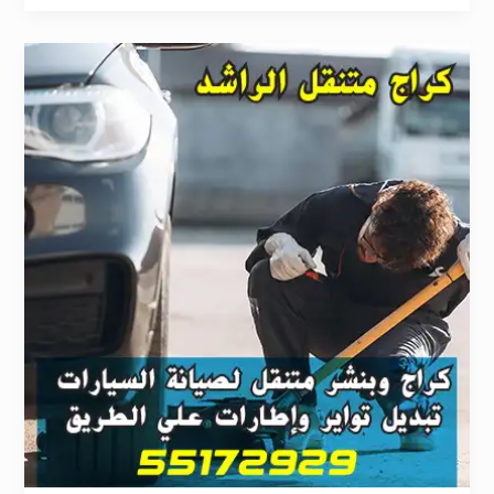
كراج
تبديل
تواير
حولي
55172929