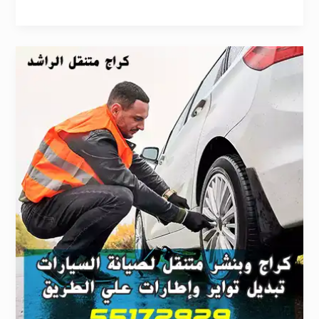
كراج
تبديل
تاير
حولي
55172929