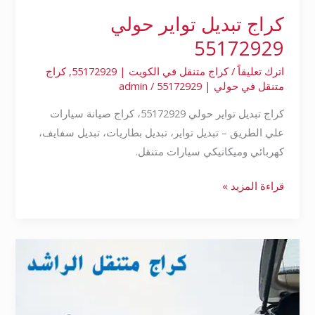
كراج تبديل تواير حولي
55172929
اترك تعليقاً
/
كراج متنقل في الكويت | 55172929
,
كراج
متنقل في حولي | 55172929
/
admin
كراج تبديل تواير حولي 55172929، كراج صيانة سيارات
علي الطريق – تبديل تواير، تبديل بطاريات، تبديل سفايف،
كهربائي وميكانيكي سيارات متنقل.
قراءة المزيد »
بنشر
تبديل
تواير
حولي