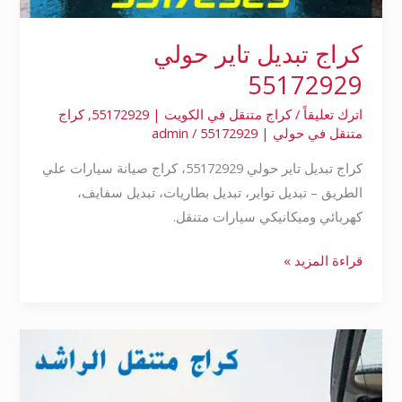
كراج تبديل تاير حولي
55172929
اترك تعليقاً
/
كراج متنقل في الكويت | 55172929
,
كراج
متنقل في حولي | 55172929
/
admin
كراج تبديل تاير حولي 55172929، كراج صيانة سيارات علي
الطريق – تبديل تواير، تبديل بطاريات، تبديل سفايف،
كهربائي وميكانيكي سيارات متنقل.
قراءة المزيد »
بنشر
تبديل
تاير