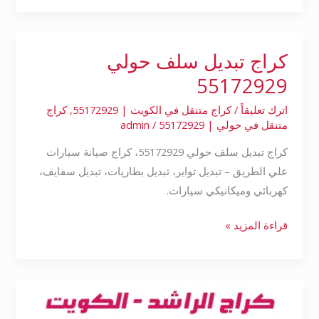
كراج تبديل سلف حولي
كراج
تبديل
55172929
سلف
اترك تعليقاً
/
كراج متنقل في الكويت | 55172929
,
كراج
حولي
متنقل في حولي | 55172929
/
admin
55172929
كراج تبديل سلف حولي 55172929، كراج صيانة سيارات
علي الطريق – تبديل تواير، تبديل بطاريات، تبديل سفايف،
كهربائي وميكانيكي سيارات.
قراءة المزيد »
بنشر
تبديل