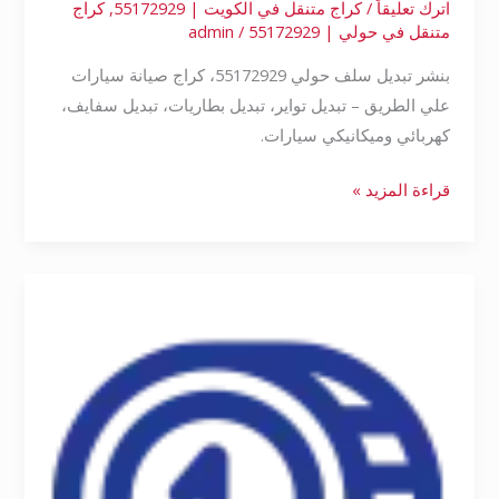
اترك تعليقاً
/
كراج متنقل في الكويت | 55172929
,
كراج
متنقل في حولي | 55172929
/
admin
بنشر تبديل سلف حولي 55172929، كراج صيانة سيارات
علي الطريق – تبديل تواير، تبديل بطاريات، تبديل سفايف،
كهربائي وميكانيكي سيارات.
قراءة المزيد »
تبديل
سلف
حولي
55172929