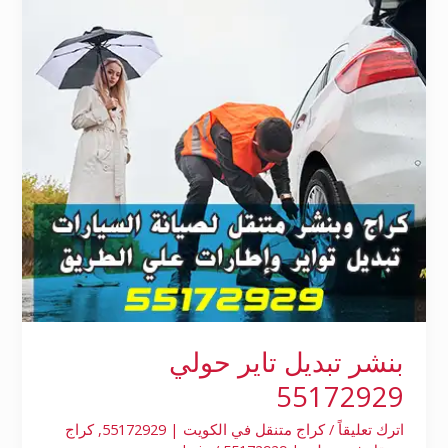
حولي
55172929
بنشر تبديل تاير حولي
55172929
اترك تعليقاً
/
كراج متنقل في الكويت | 55172929
,
كراج