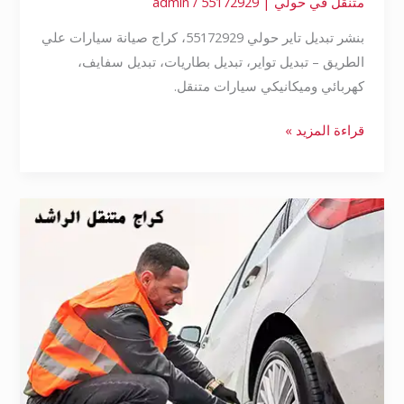
متنقل في حولي | 55172929
/
admin
بنشر تبديل تاير حولي 55172929، كراج صيانة سيارات علي
الطريق – تبديل تواير، تبديل بطاريات، تبديل سفايف،
كهربائي وميكانيكي سيارات متنقل.
قراءة المزيد »
تبديل
تاير
حولي
55172929