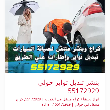
55172929
بنشر تبديل تواير حولي
55172929
اترك تعليقاً
/
كراج متنقل في الكويت | 55172929
,
كراج
متنقل في حولي | 55172929
/
admin