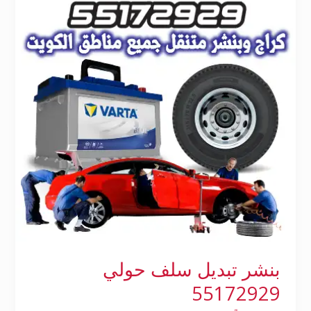
سلف
حولي
55172929
بنشر تبديل سلف حولي
55172929