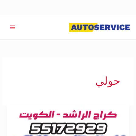
خطي
لى
لمحتوى
حولي
بنشر
تبديل
دينمو
حولي