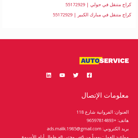
كراج متنقل في حولي | 55172929
كراج متنقل في مبارك الكبير | 55172929
معلومات الإتصال
العنوان: الفروانية شارع 118
هاتف: +96597814893
بريد الكتروني: ads.malik.1985@gmail.com
مواعيد العمل: يومياً من 6ص وحتى 8م طوال أيام الأسبوع