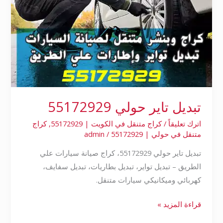
تبديل تاير حولي 55172929
اترك تعليقاً
/
كراج متنقل في الكويت | 55172929
,
كراج
متنقل في حولي | 55172929
/
admin
تبديل تاير حولي 55172929، كراج صيانة سيارات علي
الطريق – تبديل تواير، تبديل بطاريات، تبديل سفايف،
كهربائي وميكانيكي سيارات متنقل.
قراءة المزيد »