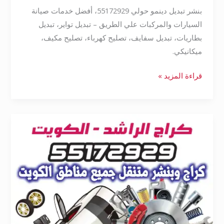
بنشر تبديل دينمو حولي 55172929، أفضل خدمات صيانة
السيارات والمركبات علي الطريق – تبديل تواير، تبديل
بطاريات، تبديل سفايف، تصليح كهرباء، تصليح مكيف،
ميكانيكي.
قراءة المزيد »
بنشر
متنقل
حولي
55172929