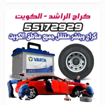
بنشر
تبديل
دينمو
الفروانية
55172929