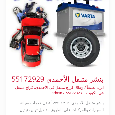
بنشر متنقل الأحمدي 55172929
اترك تعليقاً
/
Blog
,
كراج متنقل في الأحمدي
,
كراج متنقل
في الكويت | 55172929
/
admin
بنشر متنقل الأحمدي 55172929، أفضل خدمات صيانة
السيارات والمركبات علي الطريق – تبديل تواير، تبديل