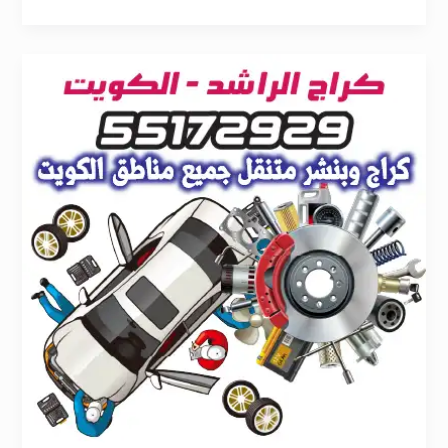
بنشر
متنقل
حولي
55172929