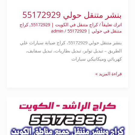
بنشر متنقل حولي 55172929
اترك تعليقاً
/
كراج متنقل في الكويت | 55172929
,
كراج
متنقل في حولي | 55172929
/
admin
بنشر متنقل حولي 55172929، كراج صيانة سيارات علي
الطريق – تبديل تواير، تبديل بطاريات، تبديل سفايف،
كهربائي وميكانيكي سيارات
قراءة المزيد »
بنشر
تبديل
دينمو
الجهراء
55172929