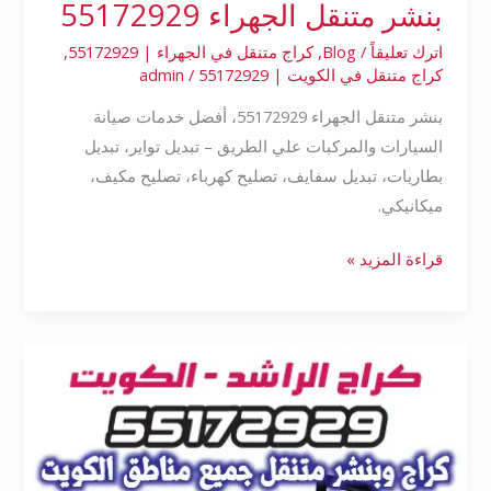
بنشر متنقل الجهراء 55172929
اترك تعليقاً
/
Blog
,
كراج متنقل في الجهراء | 55172929
,
كراج متنقل في الكويت | 55172929
/
admin
بنشر متنقل الجهراء 55172929، أفضل خدمات صيانة
السيارات والمركبات علي الطريق – تبديل تواير، تبديل
بطاريات، تبديل سفايف، تصليح كهرباء، تصليح مكيف،
ميكانيكي.
قراءة المزيد »
بنشر
متنقل
الأحمدي
55172929