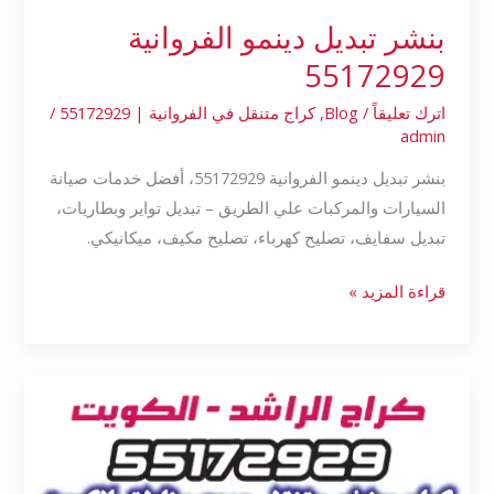
بنشر تبديل دينمو الفروانية
55172929
اترك تعليقاً
/
Blog
,
كراج متنقل في الفروانية | 55172929
/
admin
بنشر تبديل دينمو الفروانية 55172929، أفضل خدمات صيانة
السيارات والمركبات علي الطريق – تبديل تواير وبطاريات،
تبديل سفايف، تصليح كهرباء، تصليح مكيف، ميكانيكي.
قراءة المزيد »
بنشر
تبديل
دينمو
الأحمدي