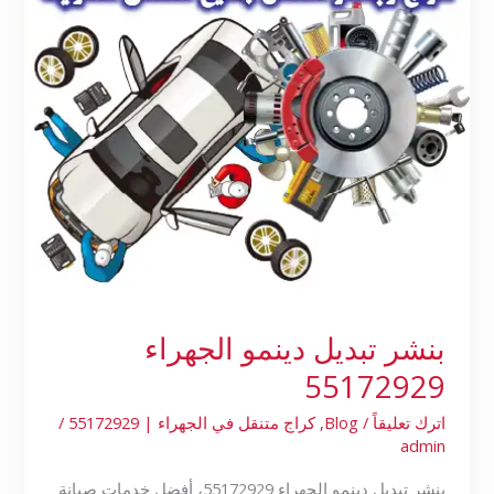
بنشر تبديل دينمو الجهراء
55172929
اترك تعليقاً
/
Blog
,
كراج متنقل في الجهراء | 55172929
/
admin
بنشر تبديل دينمو الجهراء 55172929، أفضل خدمات صيانة