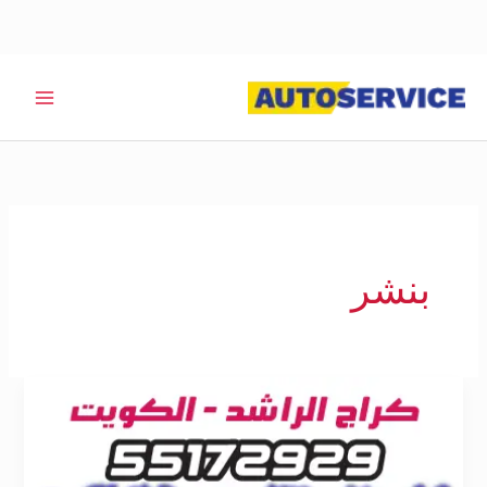
خطي
لى
لمحتوى
بنشر
بنشر
متنقل
العاصمة
55172929