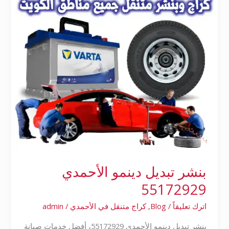
55172929
بنشر تبديل دينمو الأحمدي
55172929
اترك تعليقاً
/
Blog
,
كراج متنقل في الأحمدي
/
admin
بنشر تبديل دينمو الأحمدي 55172929، أفضل خدمات صيانة