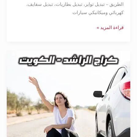
الطريق – تبديل تواير، تبديل بطاريات، تبديل سفايف،
كهربائي وميكانيكي سيارات
قراءة المزيد »
بنشر
متنقل
مبارك
الكبير
55172929