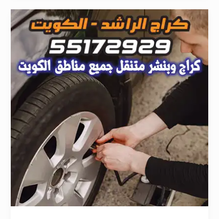
بنشر
متنقل
الجهراء
55172929