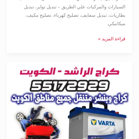
السيارات والمركبات علي الطريق – تبديل تواير، تبديل
بطاريات، تبديل سفايف، تصليح كهرباء، تصليح مكيف،
ميكانيكي.
قراءة المزيد »
بنشر
متنقل
الفروانية
55172929