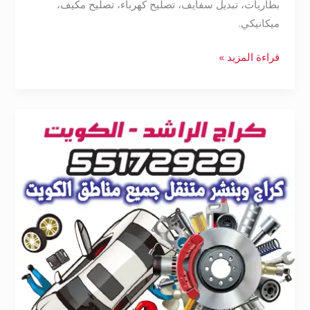
بطاريات، تبديل سفايف، تصليح كهرباء، تصليح مكيف،
ميكانيكي.
قراءة المزيد »
بنشر
تبديل
دينمو
حولي
55172929