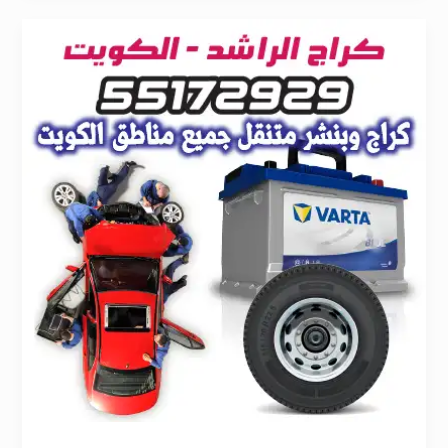
بنشر
متنقل
الفروانية
55172929