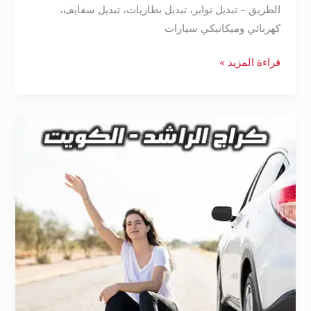
الطريق – تبديل تواير، تبديل بطاريات، تبديل سفايف،
كهربائي وميكانيكي سيارات
قراءة المزيد »
بنشر
متنقل
مبارك
الكبير
55172929