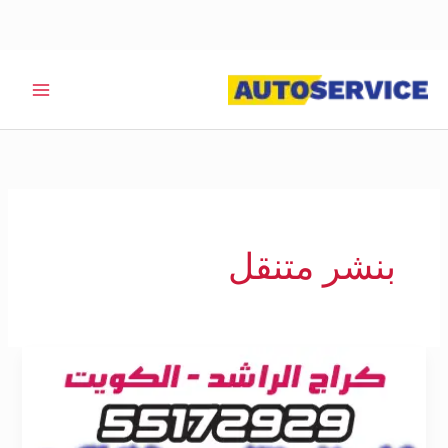
خطي
لى
لمحتوى
بنشر متنقل
بنشر
متنقل
العاصمة
55172929