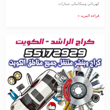
كهربائي وميكانيكي سيارات
قراءة المزيد »
بنشر
متنقل
الكويت
55172929