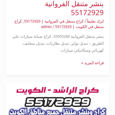
بنشر متنقل الفروانية
55172929
اترك تعليقاً
/
كراج متنقل في الفروانية | 55172929
,
كراج
متنقل في الكويت | 55172929
/
admin
بنشر متنقل الفروانية 55955260، كراج صيانة سيارات علي
الطريق – تبديل تواير، تبديل بطاريات، تبديل سفايف،
كهربائي وميكانيكي سيارات
قراءة المزيد »
بنشر
متنقل
حولي
55172929