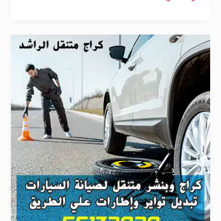
كراج
تبديل
تواير
الفروانية
55172929