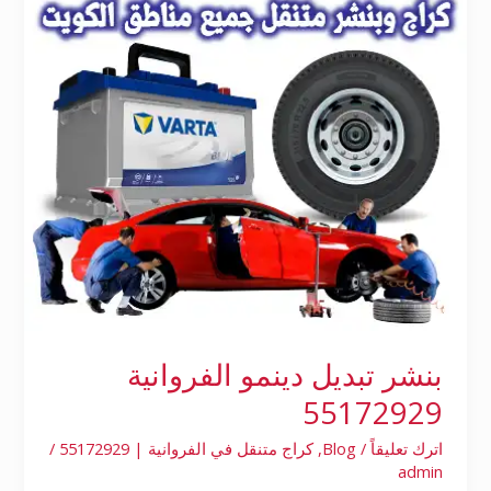
55172929
بنشر تبديل دينمو الفروانية
55172929
اترك تعليقاً
/
Blog
,
كراج متنقل في الفروانية | 55172929
/
admin