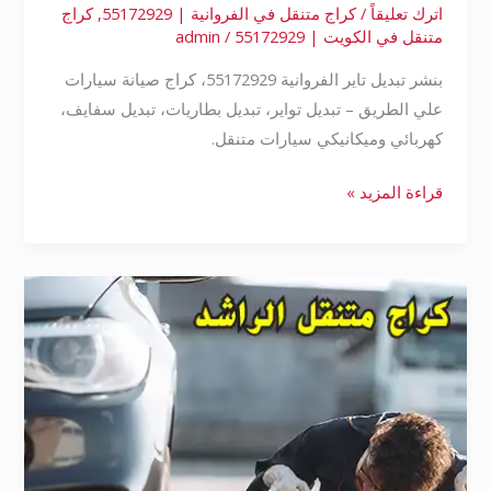
اترك تعليقاً
/
كراج متنقل في الفروانية | 55172929
,
كراج
متنقل في الكويت | 55172929
/
admin
بنشر تبديل تاير الفروانية 55172929، كراج صيانة سيارات
علي الطريق – تبديل تواير، تبديل بطاريات، تبديل سفايف،
كهربائي وميكانيكي سيارات متنقل.
قراءة المزيد »
تبديل
تاير
الفروانية
55172929