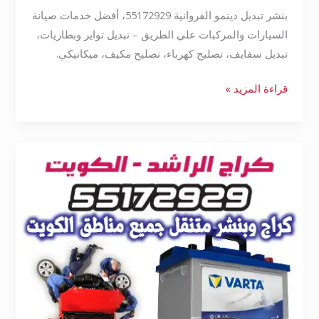
بنشر تبديل دينمو الفروانية 55172929، أفضل خدمات صيانة
السيارات والمركبات علي الطريق – تبديل تواير وبطاريات،
تبديل سفايف، تصليح كهرباء، تصليح مكيف، ميكانيكي.
قراءة المزيد »
بنشر
متنقل
الفروانية
55172929