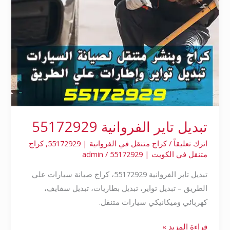
تبديل تاير الفروانية 55172929
اترك تعليقاً
/
كراج متنقل في الفروانية | 55172929
,
كراج
متنقل في الكويت | 55172929
/
admin
تبديل تاير الفروانية 55172929، كراج صيانة سيارات علي
الطريق – تبديل تواير، تبديل بطاريات، تبديل سفايف،
كهربائي وميكانيكي سيارات متنقل.
قراءة المزيد »