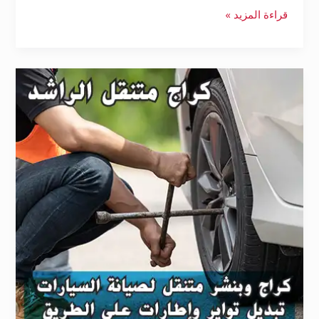
قراءة المزيد »
كراج
تبديل
تاير
الفروانية
55172929