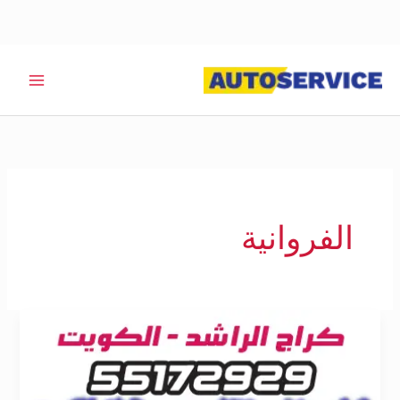
خطي
لى
لمحتوى
الفروانية
بنشر
تبديل
دينمو
الفروانية