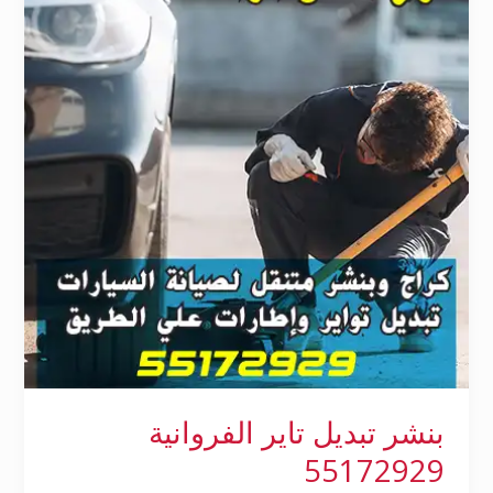
تاير
الفروانية
55172929
بنشر تبديل تاير الفروانية
55172929