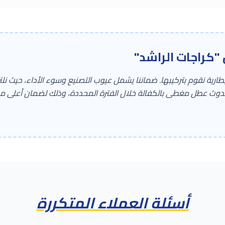
كراجات الراشد"
رية نقوم بتركيبها. ضماننا يشمل عيوب التصنيع وسوء الأداء، حيث نلتز
دوث عطل مغطى بالكفالة خلال الفترة المحددة، وذلك لضمان أعلى مس
أسئلة العملاء المتكررة