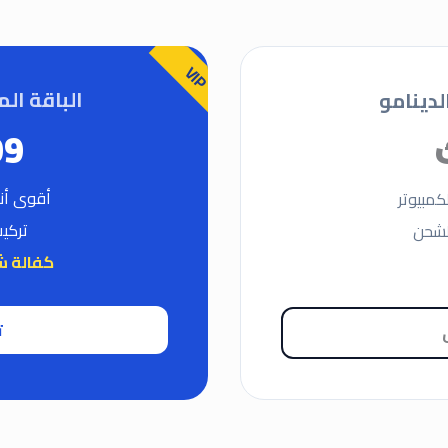
VIP
الباقة الم
دينامو
399
أقوى أنواع
مبيوتر
تركي
لشحن
كفالة شامل
ت