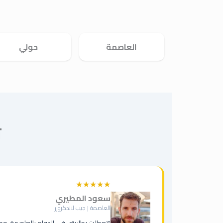
العاصمة
حولي
ت
★★★★★
سعود المطيري
العاصمة | جيب لاندكروزر