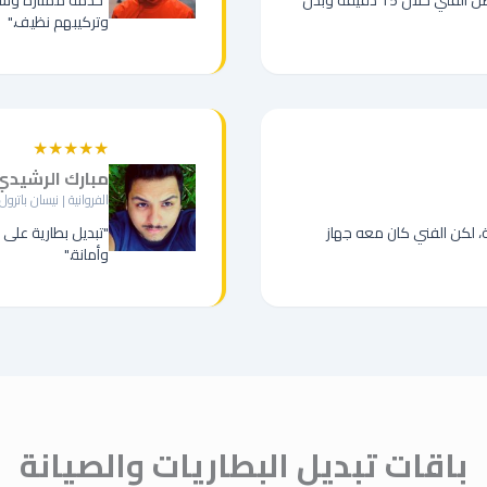
"تعطلت بطاريتي في الدوام بالعاصمة، وصل الفني خلال 15 دقيقة وبدل
"خدمة ممتازة وسعر
وتركيبهم نظيف."
★★★★★
مبارك الرشيدي
الفروانية | نيسان باترول
ة، لكن الفني كان معه جهاز
"تبديل بطارية على 
وأمانة."
باقات تبديل البطاريات والصيانة