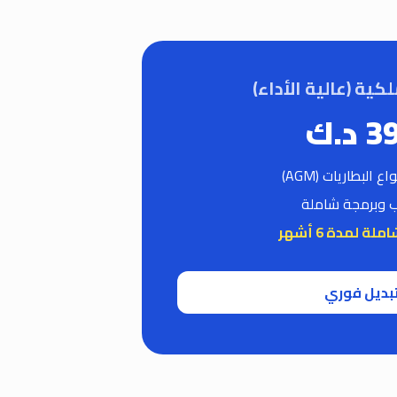
لكية (عالية الأداء)
 د.ك
 البطاريات (AGM)
ب وبرمجة شاملة
ة لمدة 6 أشهر
بديل فوري