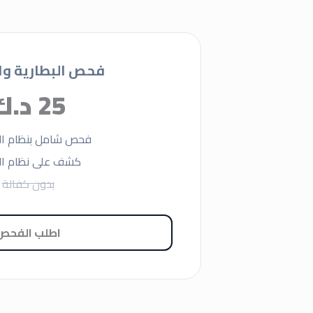
فحص البطارية وال
25 د.ك
فحص شامل بنظام الك
كشف على نظام ا
بدون كفالة
اطلب الفحص