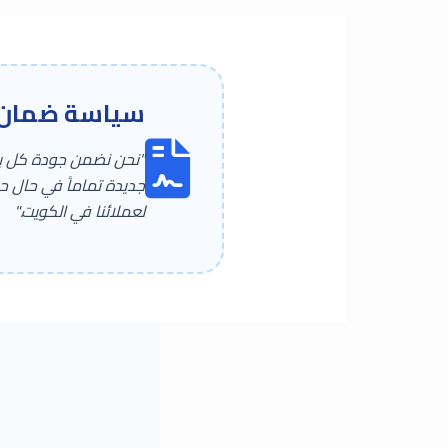
سياسة ضمان "
"نحن نضمن جودة كل بطا
جديدة تماماً في حال ح
لعملائنا في الكويت."