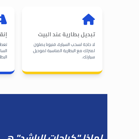
تبديل بطارية عند البيت
إنق
لا حاجة لسحب السيارة، فنيونا يصلون
تعطل
لمنزلك مع البطارية المناسبة لموديل
السا
سيارتك.
البطا
لماذا "كراجات الراشد" هي