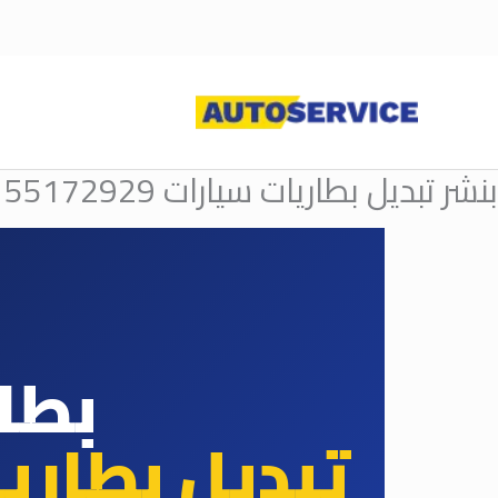
خطي
لى
لمحتوى
بنشر تبديل بطاريات سيارات 55172929
بطا
تبديل بطاري