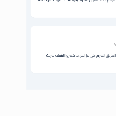
هم جداً معقول مقارنة بالوكالة. البطارية معها كفالة
الطريق السريع في عز الحر، ما قصروا الشباب سرعة