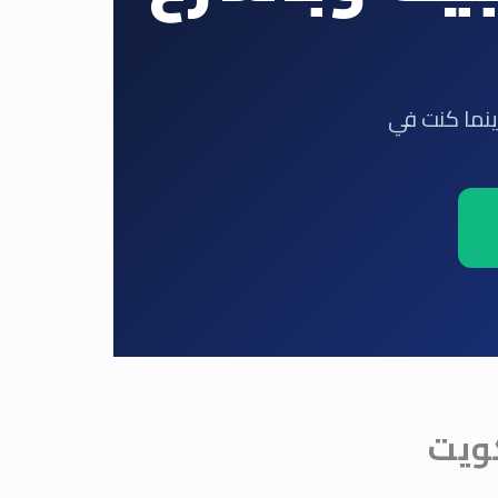
ينما كنت في
كويت